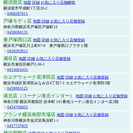
横須賀店
地図
詳細
お気に入り店舗解除
横須賀市平成町3丁目28-2
：
0468287011
戸塚モディ店
地図
詳細
お気に入り店舗登録
神奈川県横浜市戸塚区戸塚町10
：
0458696131
東戸塚西口店
地図
詳細
お気に入り店舗登録
横浜市戸塚区川上町87-8 東戸塚西口プラザ１階
：
0458293811
瀬谷店
地図
詳細
お気に入り店舗登録
横浜市瀬谷区橋戸2-36-1
：
0453063431
カエデウォーク長津田店
地図
詳細
お気に入り店舗登録
横浜市緑区長津田みなみ台4丁目7-1 カエデウォーク長津田1階
：
0459893121
港北店（コーナン港北インター）
地図
詳細
お気に入り店舗登録
神奈川県 横浜市都筑区 折本町 191番地コーナン港北インター店2階
：
0454786851
ブランチ横浜南部市場店
地図
詳細
お気に入り店舗登録
神奈川県横浜市金沢区鳥浜町1-1
：
0457737851