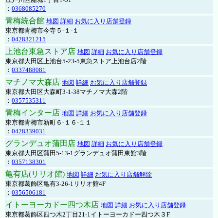
：
0368085270
青梅統合館
地図
詳細
お気に入り店舗登録
東京都青梅市今寺５-１-１
：
0428321215
上池台東急ストア店
地図
詳細
お気に入り店舗登録
東京都大田区上池台5-23-5東急ストア上池台店2階
：
0337488081
マチノマ大森店
地図
詳細
お気に入り店舗登録
東京都大田区大森町3-1-38マチノマ大森2階
：
0357535311
青梅インター店
地図
詳細
お気に入り店舗登録
東京都青梅市新町６-１６-１１
：
0428339031
グランデュオ蒲田店
地図
詳細
お気に入り店舗登録
東京都大田区蒲田5-13-1グランデュオ蒲田東館3階
：
0357138301
亀有店(リリオ館)
地図
詳細
お気に入り店舗解除
東京都葛飾区亀有3-26-1リリオ館4F
：
0356506181
イトーヨーカドー四つ木店
地図
詳細
お気に入り店舗登録
東京都葛飾区四つ木2丁目21-1イトーヨーカドー四つ木３F