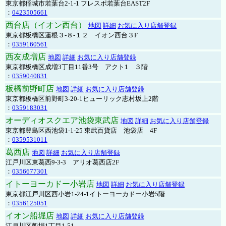
東京都稲城市若葉台2-1-1 フレスポ若葉台EAST2F
：
0423505661
西台店（イオン西台）
地図
詳細
お気に入り店舗登録
東京都板橋区蓮根３-８-１２ イオン西台３F
：
0359160561
西友成増店
地図
詳細
お気に入り店舗登録
東京都板橋区成増3丁目11番3号 アクト1 ３階
：
0359040831
板橋前野町店
地図
詳細
お気に入り店舗登録
東京都板橋区前野町3-20-1ヒューリック志村坂上2階
：
0359183031
オーディオスクエア池袋東武店
地図
詳細
お気に入り店舗登録
東京都豊島区西池袋1-1-25 東武百貨店 池袋店 4F
：
0359531011
葛西店
地図
詳細
お気に入り店舗登録
江戸川区東葛西9-3-3 アリオ葛西店2F
：
0356677301
イトーヨーカドー小岩店
地図
詳細
お気に入り店舗登録
東京都江戸川区西小岩1-24-1イトーヨーカドー小岩5階
：
0356125051
イオン船堀店
地図
詳細
お気に入り店舗登録
江戸川区船堀1丁目1-51