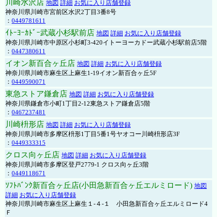
川崎水沢店
地図
詳細
お気に入り店舗登録
神奈川県川崎市宮前区水沢2丁目3番8号
：
0449781611
ｲﾄｰﾖｰｶﾄﾞｰ武蔵小杉駅前店
地図
詳細
お気に入り店舗登録
神奈川県川崎市中原区小杉町3-420イトーヨーカドー武蔵小杉駅前店5階
：
0447380611
イオン新百合ヶ丘店
地図
詳細
お気に入り店舗登録
神奈川県川崎市麻生区上麻生1-19イオン新百合ヶ丘5F
：
0449590071
東急ストア鎌倉店
地図
詳細
お気に入り店舗登録
神奈川県鎌倉市小町1丁目2-12東急ストア鎌倉店5階
：
0467237481
川崎枡形店
地図
詳細
お気に入り店舗登録
神奈川県川崎市多摩区枡形1丁目5番1号ヤオコー川崎枡形店3F
：
0449333315
クロス向ヶ丘店
地図
詳細
お気に入り店舗登録
神奈川県川崎市多摩区登戸2779-1 クロス向ヶ丘3階
：
0449118671
ｿﾌﾄﾊﾞﾝｸ新百合ヶ丘店(小田急新百合ヶ丘エルミロード)
地図
詳細
お気に入り店舗登録
神奈川県川崎市麻生区上麻生１-４-１ 小田急新百合ヶ丘エルミロード4
Ｆ