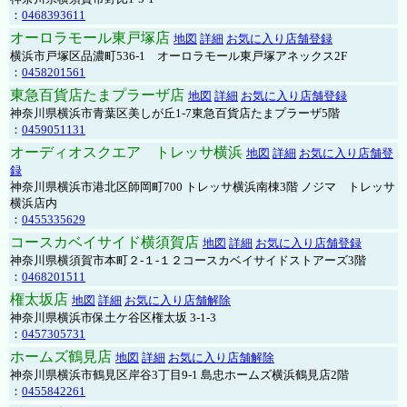
：
0468393611
オーロラモール東戸塚店
地図
詳細
お気に入り店舗登録
横浜市戸塚区品濃町536-1 オーロラモール東戸塚アネックス2F
：
0458201561
東急百貨店たまプラーザ店
地図
詳細
お気に入り店舗登録
神奈川県横浜市青葉区美しが丘1-7東急百貨店たまプラーザ5階
：
0459051131
オーディオスクエア トレッサ横浜
地図
詳細
お気に入り店舗登
録
神奈川県横浜市港北区師岡町700 トレッサ横浜南棟3階 ノジマ トレッサ
横浜店内
：
0455335629
コースカベイサイド横須賀店
地図
詳細
お気に入り店舗登録
神奈川県横須賀市本町２-１-１２コースカベイサイドストアーズ3階
：
0468201511
権太坂店
地図
詳細
お気に入り店舗解除
神奈川県横浜市保土ケ谷区権太坂 3-1-3
：
0457305731
ホームズ鶴見店
地図
詳細
お気に入り店舗解除
神奈川県横浜市鶴見区岸谷3丁目9-1 島忠ホームズ横浜鶴見店2階
：
0455842261