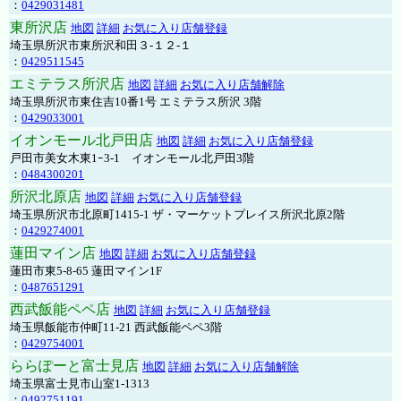
：
0429031481
東所沢店
地図
詳細
お気に入り店舗登録
埼玉県所沢市東所沢和田３-１２-１
：
0429511545
エミテラス所沢店
地図
詳細
お気に入り店舗解除
埼玉県所沢市東住吉10番1号 エミテラス所沢 3階
：
0429033001
イオンモール北戸田店
地図
詳細
お気に入り店舗登録
戸田市美女木東1ｰ3‐1 イオンモール北戸田3階
：
0484300201
所沢北原店
地図
詳細
お気に入り店舗登録
埼玉県所沢市北原町1415-1 ザ・マーケットプレイス所沢北原2階
：
0429274001
蓮田マイン店
地図
詳細
お気に入り店舗登録
蓮田市東5-8-65 蓮田マイン1F
：
0487651291
西武飯能ペペ店
地図
詳細
お気に入り店舗登録
埼玉県飯能市仲町11-21 西武飯能ペペ3階
：
0429754001
ららぽーと富士見店
地図
詳細
お気に入り店舗解除
埼玉県富士見市山室1-1313
：
0492751191