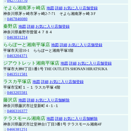
：
0427755770
そよら湘南茅ヶ崎店
地図
詳細
お気に入り店舗登録
神奈川県茅ヶ崎市茅ヶ崎2‐7‐71 そよら湘南茅ヶ崎３F
：
0467846080
秦野店
地図
詳細
お気に入り店舗登録
神奈川県秦野市曽屋４７８４
：
0463831214
ららぽーと湘南平塚店
地図
詳細
お気に入り店舗登録
平塚市天沼10-1 ららぽーと湘南平塚3階
：
0463204371
ジアウトレット湘南平塚店
地図
詳細
お気に入り店舗登録
平塚市大神8丁目1番1号 THE OUTLETS SHONAN HIRATSUKA
：
0463511581
ラスカ平塚店
地図
詳細
お気に入り店舗登録
平塚市宝町１－１ ラスカ平塚 4階
：
0463205581
藤沢店
地図
詳細
お気に入り店舗解除
神奈川県藤沢市辻堂新町４-１-１
：
0466316377
テラスモール湘南店
地図
詳細
お気に入り店舗解除
神奈川県藤沢市辻堂神台1丁目3番1号 テラスモール湘南4F
：
0466381251