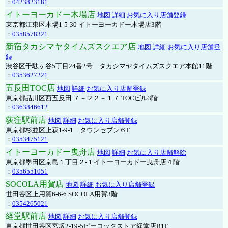
：
0423823181
イトーヨーカドー木場店
地図
詳細
お気に入り店舗登録
東京都江東区木場1-5-30 イトーヨーカドー木場店3階
：
0358578321
新宿タカシマヤタイムズスクエア店
地図
詳細
お気に入り店舗登
録
渋谷区千駄ヶ谷5丁目24番2号 タカシマヤタイムズスクエア本館11階
：
0353627221
五反田TOC店
地図
詳細
お気に入り店舗登録
東京都品川区西五反田 ７－２２－１７ TOCビル3階
：
0363846612
荻窪駅前店
地図
詳細
お気に入り店舗登録
東京都杉並区上萩1-9-1 タウンセブン６F
：
0353475121
イトーヨーカドー曳舟店
地図
詳細
お気に入り店舗解除
東京都墨田区京島１丁目２-１イトーヨーカドー曳舟店４階
：
0356551051
SOCOLA用賀店
地図
詳細
お気に入り店舗登録
世田谷区上用賀6-6-6 SOCOLA用賀3階
：
0354265021
経堂駅前店
地図
詳細
お気に入り店舗登録
東京都世田谷区宮坂2-19-5ピーコックストア経堂店B1F