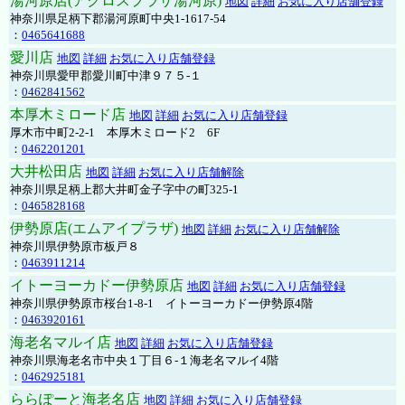
湯河原店(アクロスプラザ湯河原)
地図
詳細
お気に入り店舗登録
神奈川県足柄下郡湯河原町中央1-1617-54
：
0465641688
愛川店
地図
詳細
お気に入り店舗登録
神奈川県愛甲郡愛川町中津９７５-１
：
0462841562
本厚木ミロード店
地図
詳細
お気に入り店舗登録
厚木市中町2-2-1 本厚木ミロード2 6F
：
0462201201
大井松田店
地図
詳細
お気に入り店舗解除
神奈川県足柄上郡大井町金子字中の町325-1
：
0465828168
伊勢原店(エムアイプラザ)
地図
詳細
お気に入り店舗解除
神奈川県伊勢原市板戸８
：
0463911214
イトーヨーカドー伊勢原店
地図
詳細
お気に入り店舗登録
神奈川県伊勢原市桜台1-8-1 イトーヨーカドー伊勢原4階
：
0463920161
海老名マルイ店
地図
詳細
お気に入り店舗登録
神奈川県海老名市中央１丁目６-１海老名マルイ4階
：
0462925181
ららぽーと海老名店
地図
詳細
お気に入り店舗登録