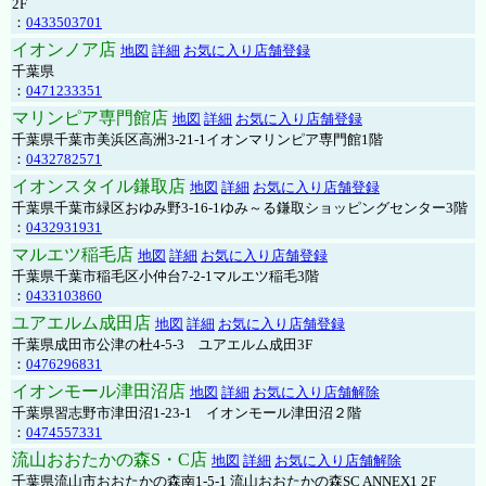
2F
：
0433503701
イオンノア店
地図
詳細
お気に入り店舗登録
千葉県
：
0471233351
マリンピア専門館店
地図
詳細
お気に入り店舗登録
千葉県千葉市美浜区高洲3-21-1イオンマリンピア専門館1階
：
0432782571
イオンスタイル鎌取店
地図
詳細
お気に入り店舗登録
千葉県千葉市緑区おゆみ野3-16-1ゆみ～る鎌取ショッピングセンター3階
：
0432931931
マルエツ稲毛店
地図
詳細
お気に入り店舗登録
千葉県千葉市稲毛区小仲台7-2-1マルエツ稲毛3階
：
0433103860
ユアエルム成田店
地図
詳細
お気に入り店舗登録
千葉県成田市公津の杜4-5-3 ユアエルム成田3F
：
0476296831
イオンモール津田沼店
地図
詳細
お気に入り店舗解除
千葉県習志野市津田沼1-23-1 イオンモール津田沼２階
：
0474557331
流山おおたかの森S・C店
地図
詳細
お気に入り店舗解除
千葉県流山市おおたかの森南1-5-1 流山おおたかの森SC ANNEX1 2F