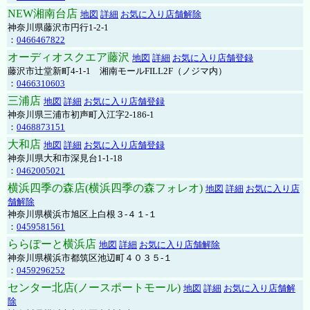
NEW湘南台店
地図
詳細
お気に入り店舗解除
神奈川県藤沢市円行1-2-1
：
0466467822
オーディオスクエア藤沢
地図
詳細
お気に入り店舗登録
藤沢市辻堂新町4-1-1 湘南モールFILL2F（ノジマ内）
：
0466310603
三浦店
地図
詳細
お気に入り店舗登録
神奈川県三浦市初声町入江字2-186-1
：
0468873151
大和店
地図
詳細
お気に入り店舗登録
神奈川県大和市深見台1-1-18
：
0462005021
横浜四季の森店(横浜四季の森フォレオ)
地図
詳細
お気に入り店
舗解除
神奈川県横浜市旭区上白根３-４１-１
：
0459581561
ららぽーと横浜店
地図
詳細
お気に入り店舗解除
神奈川県横浜市都筑区池辺町４０３５-１
：
0459296252
センター北店(ノースポートモール)
地図
詳細
お気に入り店舗解
除