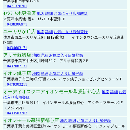
千葉県柏市若柴178-4
：
0471376701
ｲｵﾝﾓｰﾙ木更津店
地図
詳細
お気に入り店舗解除
木更津市築地1番4 ｲｵﾝﾓｰﾙ木更津1F
：
0438306971
ユーカリが丘店
地図
詳細
お気に入り店舗登録
佐倉市西ユーカリが丘6丁目12番地3 イオンタウンユーカリが丘東街
区3階
：
0434603171
アリオ蘇我店
地図
詳細
お気に入り店舗登録
千葉県千葉市中央区川崎町52-7 アリオ蘇我店２F
：
0432082131
イオン銚子店
地図
詳細
お気に入り店舗登録
千葉県銚子市三崎町2丁目2660-1 イオン銚子ショッピングセンター２Ｆ
：
0479303211
オーディオスクエアイオンモール幕張新都心店
地図
詳細
お気
に入り店舗登録
千葉市美浜区豊砂1-6 イオンモール幕張新都心 アクティブモール2Ｆ
（ノジマ内）
：
0433503707
イオンモール幕張新都心店
地図
詳細
お気に入り店舗登録
千葉県千葉市美浜区豊砂1-6イオンモール幕張新都心 アクティブモール