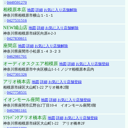
：
0449591270
相模原本店
地図
詳細
お気に入り店舗解除
神奈川県相模原市横山１-１-１
：
0427531516
NEW城山店
地図
詳細
お気に入り店舗解除
神奈川県相模原市緑区向原4-2-3
：
0427830611
座間店
地図
詳細
お気に入り店舗解除
神奈川県座間市小松原１-４３-２３
：
0462981701
オーディオスクエア相模原
地図
詳細
お気に入り店舗登録
神奈川県相模原市中央区横山1-1-1 ノジマ相模原本店内
：
0427301326
アリオ橋本店
地図
詳細
お気に入り店舗登録
相模原市緑区大山町1-22 アリオ橋本2階
：
0427758531
イオンモール座間
地図
詳細
お気に入り店舗登録
神奈川県座間市広野台2丁目10-4 イオンモール座間3階
：
0462981161
ｿﾌﾄﾊﾞﾝｸアリオ橋本店
地図
詳細
お気に入り店舗登録
神奈川県相模原市緑区大山町1-22 アリオ橋本2F