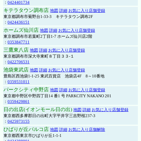
：
0424401734
キテラタウン調布店
地図
詳細
お気に入り店舗登録
東京都調布市菊野台1-33-3 キテラタウン調布2F
：
0424436151
ホームズ仙川店
地図
詳細
お気に入り店舗登録
東京都調布市若葉町2丁目1-7 ホームズ仙川店2階
：
0353847711
三鷹東八店
地図
詳細
お気に入り店舗登録
東京都調布市深大寺東町８丁目３３-１
：
0422706531
池袋東武店
地図
詳細
お気に入り店舗登録
豊島区西池袋1-1-25 東武百貨店 池袋店4F 8～10番地
：
0359531011
パークシティ中野店
地図
詳細
お気に入り店舗登録
東京都中野区中野四丁目14 番1 号 PARKCITY NAKANO 201
：
0359429861
日の出店(イオンモール日の出)
地図
詳細
お気に入り店舗登録
東京都西多摩郡日の出町大字平井字三吉野桜237-3
：
0425973155
ひばりが丘パルコ店
地図
詳細
お気に入り店舗解除
東京都西東京市ひばりが丘1-1-1