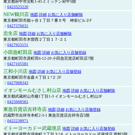
東京都府中市宮町1-41-2 ミッテン府中5階
：
0423525220
NEW鶴川店
地図
詳細
お気に入り店舗解除
東京都町田市能ヶ谷１丁目７番５号 神栄ビル２F
：
0427376031
忠生店
地図
詳細
お気に入り店舗解除
東京都町田市木曽西２丁目１７-２１
：
0427923151
小田急町田店
地図
詳細
お気に入り店舗登録
東京都町田市原町田6-12-20 小田急百貨店町田店7階
：
0427105581
三和小川店
地図
詳細
お気に入り店舗登録
東京都町田市金森４丁目１?２ 2F
：
0427068343
イオンモールむさし村山店
地図
詳細
お気に入り店舗解除
東京都武蔵村山市榎1丁目1-3 イオンモールむさし村山3F
：
0425668581
東急百貨店吉祥寺店
地図
詳細
お気に入り店舗登録
武蔵野市吉祥寺本町2-3-1 東急百貨店吉祥寺店5階
：
0422238971
イトーヨーカドー武蔵境店
地図
詳細
お気に入り店舗登録
東京都武蔵野市境南町２丁目３?６ イトーヨーカドー 武蔵境店 西館5階