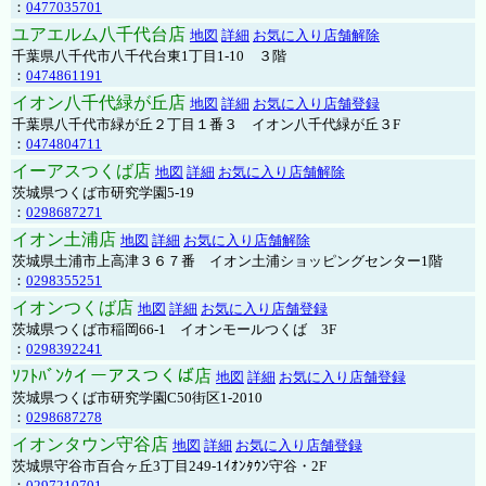
：
0477035701
ユアエルム八千代台店
地図
詳細
お気に入り店舗解除
千葉県八千代市八千代台東1丁目1-10 ３階
：
0474861191
イオン八千代緑が丘店
地図
詳細
お気に入り店舗登録
千葉県八千代市緑が丘２丁目１番３ イオン八千代緑が丘３F
：
0474804711
イーアスつくば店
地図
詳細
お気に入り店舗解除
茨城県つくば市研究学園5-19
：
0298687271
イオン土浦店
地図
詳細
お気に入り店舗解除
茨城県土浦市上高津３６７番 イオン土浦ショッピングセンター1階
：
0298355251
イオンつくば店
地図
詳細
お気に入り店舗登録
茨城県つくば市稲岡66-1 イオンモールつくば 3F
：
0298392241
ｿﾌﾄﾊﾞﾝｸイーアスつくば店
地図
詳細
お気に入り店舗登録
茨城県つくば市研究学園C50街区1-2010
：
0298687278
イオンタウン守谷店
地図
詳細
お気に入り店舗登録
茨城県守谷市百合ヶ丘3丁目249-1ｲｵﾝﾀｳﾝ守谷・2F
：
0297210701