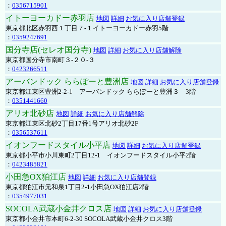
：
0356715901
イトーヨーカドー赤羽店
地図
詳細
お気に入り店舗登録
東京都北区赤羽西１丁目７-１イトーヨーカドー赤羽5階
：
0359247691
国分寺店(セレオ国分寺)
地図
詳細
お気に入り店舗解除
東京都国分寺市南町３-２０-３
：
0423266511
アーバンドック ららぽーと豊洲店
地図
詳細
お気に入り店舗登録
東京都江東区豊洲2-2-1 アーバンドック ららぽーと豊洲３ 3階
：
0351441660
アリオ北砂店
地図
詳細
お気に入り店舗解除
東京都江東区北砂2丁目17番1号アリオ北砂2F
：
0356537611
イオンフードスタイル小平店
地図
詳細
お気に入り店舗登録
東京都小平市小川東町2丁目12-1 イオンフードスタイル小平2階
：
0423485821
小田急OX狛江店
地図
詳細
お気に入り店舗登録
東京都狛江市元和泉1丁目2-1小田急OX狛江店2階
：
0354977031
SOCOLA武蔵小金井クロス店
地図
詳細
お気に入り店舗登録
東京都小金井市本町6-2-30 SOCOLA武蔵小金井クロス3階