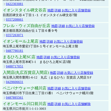
：
0422303081
イオンスタイル碑文谷店
地図
詳細
お気に入り店舗登録
目黒区碑文谷４丁目１-１ イオンスタイル碑文谷7階
：
0357208661
フレル・ウィズ自由が丘店
地図
詳細
お気に入り店舗登録
東京都目黒区自由が丘１丁目６番９号
：
0357263071
イオンモール上尾店
地図
詳細
お気に入り店舗登録
埼玉県上尾市愛宕3丁目8-１号イオンモール上尾２階
：
0487790181
まるひろ上尾SC店
地図
詳細
お気に入り店舗登録
埼玉県上尾市宮本町1-1 まるひろ上尾SC店5階
：
0488717051
入間店(丸広百貨店入間店)
地図
詳細
お気に入り店舗登録
埼玉県入間市豊岡1-6-12 丸広（まるひろ）百貨店 入間店５F
：
0429606631
ベニバナウォーク桶川店
地図
詳細
お気に入り店舗登録
埼玉県桶川市下日出東二丁目15番1 ベニバナウォーク桶川1階
：
0487895561
イオンモール川口前川店
地図
詳細
お気に入り店舗解除
埼玉県川口市前川 1-1-11-3003