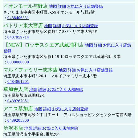
イオンモール与野店
地図
詳細
お気に入り店舗登録
さいたま市中央区本町西5-2-9イオンモール与野2階
：
0488406331
パトリア東大宮店
地図
詳細
お気に入り店舗登録
埼玉県さいたま市見沼区春野2-7-8パトリア東大宮2F
：
0487959714
【NEW】ロッテスクエア武蔵浦和店
地図
詳細
お気に入り店舗
登録
埼玉県さいたま市南区沼影1-19-19ロッテスクエア武蔵浦和店３階
：
0000000000
マルイファミリー志木店
地図
詳細
お気に入り店舗登録
埼玉県志木市本町5-26-1 マルイファミリー志木5階
：
0484861201
草加舎人店
地図
詳細
お気に入り店舗解除
埼玉県草加市遊馬町2-1
：
0489267051
アコス草加店
地図
詳細
お気に入り店舗登録
埼玉県草加市高砂２丁目７ー１ アコスショッピングセンター南館５階
：
0489205360
所沢本店
地図
詳細
お気に入り店舗解除
埼玉県所沢市小手指台5番地の4