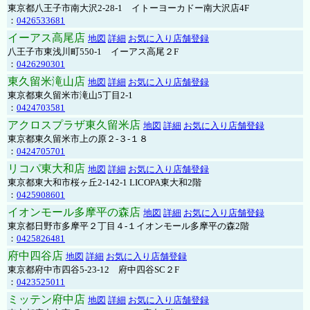
東京都八王子市南大沢2-28-1 イトーヨーカドー南大沢店4F
：
0426533681
イーアス高尾店
地図
詳細
お気に入り店舗登録
八王子市東浅川町550-1 イーアス高尾２F
：
0426290301
東久留米滝山店
地図
詳細
お気に入り店舗登録
東京都東久留米市滝山5丁目2-1
：
0424703581
アクロスプラザ東久留米店
地図
詳細
お気に入り店舗登録
東京都東久留米市上の原２-３-１８
：
0424705701
リコパ東大和店
地図
詳細
お気に入り店舗登録
東京都東大和市桜ヶ丘2-142-1 LICOPA東大和2階
：
0425908601
イオンモール多摩平の森店
地図
詳細
お気に入り店舗登録
東京都日野市多摩平２丁目４-１イオンモール多摩平の森2階
：
0425826481
府中四谷店
地図
詳細
お気に入り店舗登録
東京都府中市四谷5-23-12 府中四谷SC２F
：
0423525011
ミッテン府中店
地図
詳細
お気に入り店舗登録