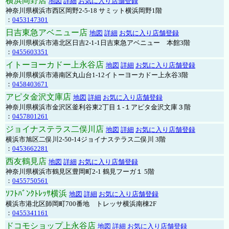
横浜岡野店
地図
詳細
お気に入り店舗登録
神奈川県横浜市西区岡野2-5-18 サミット横浜岡野1階
：
0453147301
日吉東急アベニュー店
地図
詳細
お気に入り店舗登録
神奈川県横浜市港北区日吉2-1-1日吉東急アベニュー 本館3階
：
0455603351
イトーヨーカドー上永谷店
地図
詳細
お気に入り店舗登録
神奈川県横浜市港南区丸山台1-12イトーヨーカドー上永谷3階
：
0458403671
アピタ金沢文庫店
地図
詳細
お気に入り店舗登録
神奈川県横浜市金沢区釜利谷東2丁目１-１アピタ金沢文庫３階
：
0457801261
ジョイナステラス二俣川店
地図
詳細
お気に入り店舗登録
横浜市旭区二俣川2-50-14ジョイナステラス二俣川 3階
：
0453662281
西友鶴見店
地図
詳細
お気に入り店舗登録
神奈川県横浜市鶴見区豊岡町2-1 鶴見フーガ１ 5階
：
0455750561
ｿﾌﾄﾊﾞﾝｸﾄﾚｯｻ横浜
地図
詳細
お気に入り店舗登録
横浜市港北区師岡町700番地 トレッサ横浜南棟2F
：
0455341161
ドコモショップ上永谷店
地図
詳細
お気に入り店舗登録