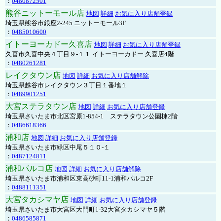
：
0480872501
熊谷ニットーモール店
地図
詳細
お気に入り店舗登録
埼玉県熊谷市銀座2-245 ニットーモール3F
：
0485010600
イトーヨーカドー久喜店
地図
詳細
お気に入り店舗登録
久喜市久喜中央４丁目９-１１ イトーヨーカドー 久喜店4階
：
0480261281
レイクタウン店
地図
詳細
お気に入り店舗解除
埼玉県越谷市レイクタウン３丁目１番地１
：
0489901251
大宮ステラタウン店
地図
詳細
お気に入り店舗登録
埼玉県さいたま市北区宮原1-854-1 ステラタウン公園棟2階
：
0486618366
浦和店
地図
詳細
お気に入り店舗登録
埼玉県さいたま市緑区中尾５１０-１
：
0487124811
浦和パルコ店
地図
詳細
お気に入り店舗解除
埼玉県さいたま市浦和区東高砂町11-1浦和パルコ2F
：
0488111351
大宮タカシマヤ店
地図
詳細
お気に入り店舗登録
埼玉県さいたま市大宮区大門町1-32大宮タカシマヤ５階
：
0486585871