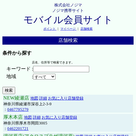
株式会社ノジマ
ノジマ携帯サイト
モバイル会員サイト
ポイント
｜
マイページ
｜
店舗検索
店舗検索
条件から探す
店名、住所等で検索できます。
キーワード
:
地域
:
NEW綾瀬店
地図
詳細
お気に入り店舗登録
神奈川県綾瀬市深谷上2-3-9
：
0467795279
厚木本店
地図
詳細
お気に入り店舗登録
神奈川県厚木市岡田3005
：
0462201721