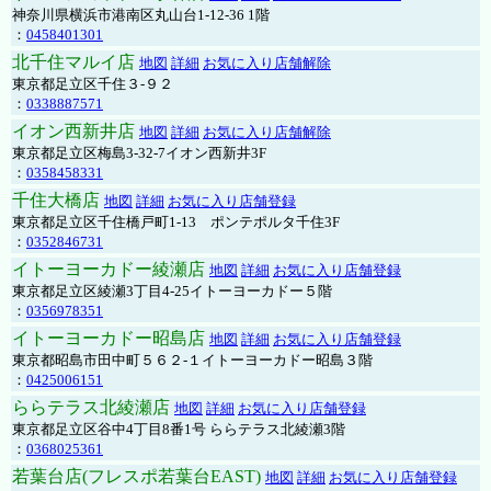
神奈川県横浜市港南区丸山台1-12-36 1階
：
0458401301
北千住マルイ店
地図
詳細
お気に入り店舗解除
東京都足立区千住３-９２
：
0338887571
イオン西新井店
地図
詳細
お気に入り店舗解除
東京都足立区梅島3-32-7イオン西新井3F
：
0358458331
千住大橋店
地図
詳細
お気に入り店舗登録
東京都足立区千住橋戸町1-13 ポンテポルタ千住3F
：
0352846731
イトーヨーカドー綾瀬店
地図
詳細
お気に入り店舗登録
東京都足立区綾瀬3丁目4-25イトーヨーカドー５階
：
0356978351
イトーヨーカドー昭島店
地図
詳細
お気に入り店舗登録
東京都昭島市田中町５６２-１イトーヨーカドー昭島３階
：
0425006151
ららテラス北綾瀬店
地図
詳細
お気に入り店舗登録
東京都足立区谷中4丁目8番1号 ららテラス北綾瀬3階
：
0368025361
若葉台店(フレスポ若葉台EAST)
地図
詳細
お気に入り店舗登録