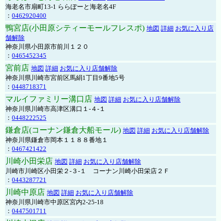
海老名市扇町13-1 ららぽーと海老名4F
：
0462920400
鴨宮店(小田原シティーモールフレスポ)
地図
詳細
お気に入り店
舗解除
神奈川県小田原市前川１２０
：
0465452345
宮前店
地図
詳細
お気に入り店舗解除
神奈川県川崎市宮前区馬絹1丁目9番地5号
：
0448718371
マルイファミリー溝口店
地図
詳細
お気に入り店舗解除
神奈川県川崎市高津区溝口１-４-１
：
0448222525
鎌倉店(コーナン鎌倉大船モール)
地図
詳細
お気に入り店舗解除
神奈川県鎌倉市岡本１１８８番地１
：
0467421422
川崎小田栄店
地図
詳細
お気に入り店舗解除
川崎市川崎区小田栄２‐３‐１ コーナン川崎小田栄店２Ｆ
：
0443287721
川崎中原店
地図
詳細
お気に入り店舗解除
神奈川県川崎市中原区宮内2-25-18
：
0447501711