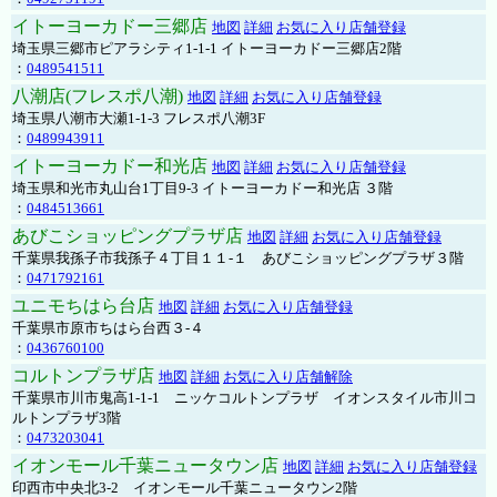
イトーヨーカドー三郷店
地図
詳細
お気に入り店舗登録
埼玉県三郷市ピアラシティ1-1-1 イトーヨーカドー三郷店2階
：
0489541511
八潮店(フレスポ八潮)
地図
詳細
お気に入り店舗登録
埼玉県八潮市大瀬1-1-3 フレスポ八潮3F
：
0489943911
イトーヨーカドー和光店
地図
詳細
お気に入り店舗登録
埼玉県和光市丸山台1丁目9-3 イトーヨーカドー和光店 ３階
：
0484513661
あびこショッピングプラザ店
地図
詳細
お気に入り店舗登録
千葉県我孫子市我孫子４丁目１１-１ あびこショッピングプラザ３階
：
0471792161
ユニモちはら台店
地図
詳細
お気に入り店舗登録
千葉県市原市ちはら台西３-４
：
0436760100
コルトンプラザ店
地図
詳細
お気に入り店舗解除
千葉県市川市鬼高1-1-1 ニッケコルトンプラザ イオンスタイル市川コ
ルトンプラザ3階
：
0473203041
イオンモール千葉ニュータウン店
地図
詳細
お気に入り店舗登録
印西市中央北3-2 イオンモール千葉ニュータウン2階