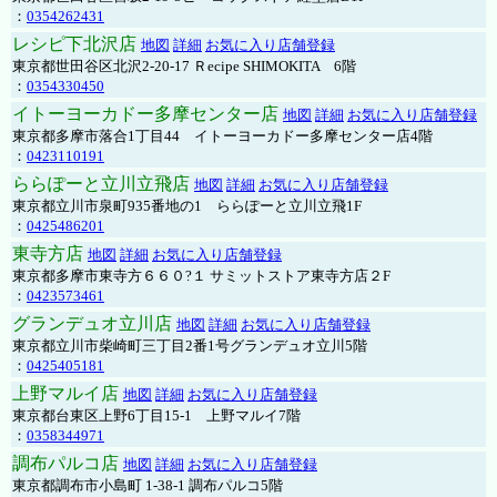
：
0354262431
レシピ下北沢店
地図
詳細
お気に入り店舗登録
東京都世田谷区北沢2-20-17 Ｒecipe SHIMOKITA 6階
：
0354330450
イトーヨーカドー多摩センター店
地図
詳細
お気に入り店舗登録
東京都多摩市落合1丁目44 イトーヨーカドー多摩センター店4階
：
0423110191
ららぽーと立川立飛店
地図
詳細
お気に入り店舗登録
東京都立川市泉町935番地の1 ららぽーと立川立飛1F
：
0425486201
東寺方店
地図
詳細
お気に入り店舗登録
東京都多摩市東寺方６６０?１ サミットストア東寺方店２F
：
0423573461
グランデュオ立川店
地図
詳細
お気に入り店舗登録
東京都立川市柴崎町三丁目2番1号グランデュオ立川5階
：
0425405181
上野マルイ店
地図
詳細
お気に入り店舗登録
東京都台東区上野6丁目15-1 上野マルイ7階
：
0358344971
調布パルコ店
地図
詳細
お気に入り店舗登録
東京都調布市小島町 1-38-1 調布パルコ5階