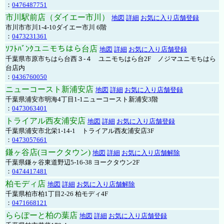
：
0476487751
市川駅前店（ダイエー市川）
地図
詳細
お気に入り店舗登録
市川市市川1-4-10ダイエー市川 6階
：
0473231361
ｿﾌﾄﾊﾞﾝｸユニモちはら台店
地図
詳細
お気に入り店舗登録
千葉県市原市ちはら台西３-４ ユニモちはら台2F ノジマユニモちはら
台店内
：
0436760050
ニューコースト新浦安店
地図
詳細
お気に入り店舗登録
千葉県浦安市明海4丁目1-1ニューコースト新浦安3階
：
0473063401
トライアル西友浦安店
地図
詳細
お気に入り店舗登録
千葉県浦安市北栄1-14-1 トライアル西友浦安店3F
：
0473057661
鎌ヶ谷店(ヨークタウン)
地図
詳細
お気に入り店舗解除
千葉県鎌ヶ谷東道野辺5-16-38 ヨークタウン2F
：
0474417481
柏モディ店
地図
詳細
お気に入り店舗解除
千葉県柏市柏1丁目2-26 柏モディ4F
：
0471668121
ららぽーと柏の葉店
地図
詳細
お気に入り店舗登録