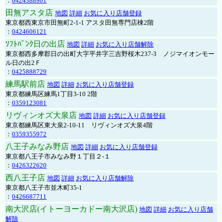
：
0424388901
田無アスタ店
地図
詳細
お気に入り店舗登録
東京都西東京市田無町2-1-1 アスタ田無専門店棟2階
：
0424606121
ｿﾌﾄﾊﾞﾝｸ日の出店
地図
詳細
お気に入り店舗解除
東京都西多摩郡日の出町大字平井字三吉野桜木237-3 ノジマイオンモー
ル日の出2Ｆ
：
0425888729
練馬駅前店
地図
詳細
お気に入り店舗登録
東京都練馬区練馬1丁目3-10 2階
：
0359123081
リヴィンオズ大泉店
地図
詳細
お気に入り店舗登録
東京都練馬区東大泉2-10-11 リヴィンオズ大泉4階
：
0359355972
八王子みなみ野店
地図
詳細
お気に入り店舗登録
東京都八王子市みなみ野１丁目２-１
：
0426322620
西八王子店
地図
詳細
お気に入り店舗解除
東京都八王子市並木町35-1
：
0426687711
南大沢店(イトーヨーカドー南大沢店)
地図
詳細
お気に入り店舗
解除