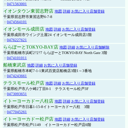
：
0471563001
イオンタウン東習志野店
地図
詳細
お気に入り店舗登録
千葉県習志野市東習志野6-7-8
：
0474564101
イオンモール成田店
地図
詳細
お気に入り店舗登録
千葉県成田市ウイング土屋24 イオンモール成田店1階
：
0476227621
ららぽーとTOKYO-BAY店
地図
詳細
お気に入り店舗解除
千葉県船橋市浜町2?2?7 ららぽーとTOKYO-BAY North Gate 3階
：
0474101011
船橋東武店
地図
詳細
お気に入り店舗登録
千葉県船橋市本町7-1-1東武百貨店船橋店3階1～3番地
：
0474243661
テラスモール松戸店
地図
詳細
お気に入り店舗登録
千葉県松戸市八ケ崎2丁目8-1 テラスモール松戸3F
：
0473093651
イトーヨーカドー八柱店
地図
詳細
お気に入り店舗登録
千葉県松戸市日暮1-15-8イトーヨーカドー八柱 3階
：
0477045261
イトーヨーカドー松戸店
地図
詳細
お気に入り店舗登録
千葉県松戸市松戸1149 イトーヨーカドー松戸店6階