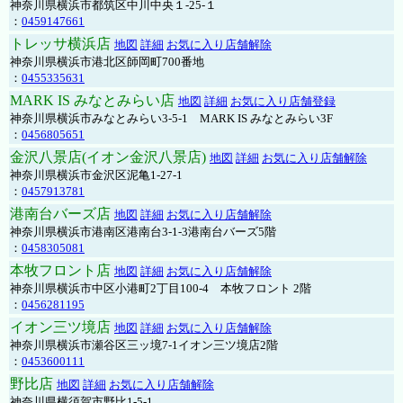
神奈川県横浜市都筑区中川中央１-25-１
：
0459147661
トレッサ横浜店
地図
詳細
お気に入り店舗解除
神奈川県横浜市港北区師岡町700番地
：
0455335631
MARK IS みなとみらい店
地図
詳細
お気に入り店舗登録
神奈川県横浜市みなとみらい3-5-1 MARK IS みなとみらい3F
：
0456805651
金沢八景店(イオン金沢八景店)
地図
詳細
お気に入り店舗解除
神奈川県横浜市金沢区泥亀1-27-1
：
0457913781
港南台バーズ店
地図
詳細
お気に入り店舗解除
神奈川県横浜市港南区港南台3-1-3港南台バーズ5階
：
0458305081
本牧フロント店
地図
詳細
お気に入り店舗解除
神奈川県横浜市中区小港町2丁目100-4 本牧フロント 2階
：
0456281195
イオン三ツ境店
地図
詳細
お気に入り店舗解除
神奈川県横浜市瀬谷区三ッ境7-1イオン三ツ境店2階
：
0453600111
野比店
地図
詳細
お気に入り店舗解除
神奈川県横須賀市野比1-5-1