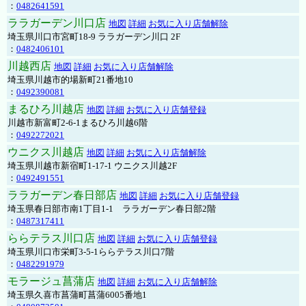
：
0482641591
ララガーデン川口店
地図
詳細
お気に入り店舗解除
埼玉県川口市宮町18-9 ララガーデン川口 2F
：
0482406101
川越西店
地図
詳細
お気に入り店舗解除
埼玉県川越市的場新町21番地10
：
0492390081
まるひろ川越店
地図
詳細
お気に入り店舗登録
川越市新富町2-6-1まるひろ川越6階
：
0492272021
ウニクス川越店
地図
詳細
お気に入り店舗解除
埼玉県川越市新宿町1-17-1 ウニクス川越2F
：
0492491551
ララガーデン春日部店
地図
詳細
お気に入り店舗登録
埼玉県春日部市南1丁目1-1 ララガーデン春日部2階
：
0487317411
ららテラス川口店
地図
詳細
お気に入り店舗登録
埼玉県川口市栄町3-5-1ららテラス川口7階
：
0482291979
モラージュ菖蒲店
地図
詳細
お気に入り店舗解除
埼玉県久喜市菖蒲町菖蒲6005番地1