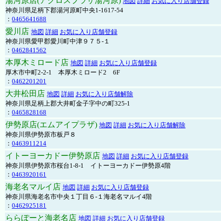
湯河原店(アクロスプラザ湯河原)
地図
詳細
お気に入り店舗登録
神奈川県足柄下郡湯河原町中央1-1617-54
：
0465641688
愛川店
地図
詳細
お気に入り店舗登録
神奈川県愛甲郡愛川町中津９７５-１
：
0462841562
本厚木ミロード店
地図
詳細
お気に入り店舗登録
厚木市中町2-2-1 本厚木ミロード2 6F
：
0462201201
大井松田店
地図
詳細
お気に入り店舗解除
神奈川県足柄上郡大井町金子字中の町325-1
：
0465828168
伊勢原店(エムアイプラザ)
地図
詳細
お気に入り店舗解除
神奈川県伊勢原市板戸８
：
0463911214
イトーヨーカドー伊勢原店
地図
詳細
お気に入り店舗登録
神奈川県伊勢原市桜台1-8-1 イトーヨーカドー伊勢原4階
：
0463920161
海老名マルイ店
地図
詳細
お気に入り店舗登録
神奈川県海老名市中央１丁目６-１海老名マルイ4階
：
0462925181
ららぽーと海老名店
地図
詳細
お気に入り店舗登録