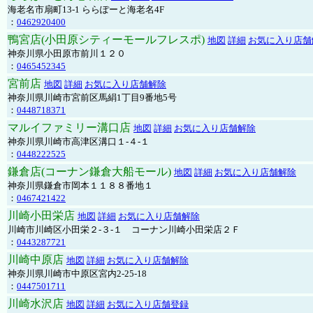
海老名市扇町13-1 ららぽーと海老名4F
：
0462920400
鴨宮店(小田原シティーモールフレスポ)
地図
詳細
お気に入り店舗
神奈川県小田原市前川１２０
：
0465452345
宮前店
地図
詳細
お気に入り店舗解除
神奈川県川崎市宮前区馬絹1丁目9番地5号
：
0448718371
マルイファミリー溝口店
地図
詳細
お気に入り店舗解除
神奈川県川崎市高津区溝口１-４-１
：
0448222525
鎌倉店(コーナン鎌倉大船モール)
地図
詳細
お気に入り店舗解除
神奈川県鎌倉市岡本１１８８番地１
：
0467421422
川崎小田栄店
地図
詳細
お気に入り店舗解除
川崎市川崎区小田栄２‐３‐１ コーナン川崎小田栄店２Ｆ
：
0443287721
川崎中原店
地図
詳細
お気に入り店舗解除
神奈川県川崎市中原区宮内2-25-18
：
0447501711
川崎水沢店
地図
詳細
お気に入り店舗登録