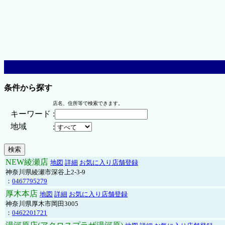
条件から探す
店名、住所等で検索できます。
キーワード
:
地域
:
NEW綾瀬店
地図
詳細
お気に入り店舗登録
神奈川県綾瀬市深谷上2-3-9
：
0467795279
厚木本店
地図
詳細
お気に入り店舗登録
神奈川県厚木市岡田3005
：
0462201721