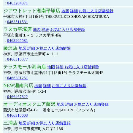
：
0463204371
ジアウトレット湘南平塚店
地図
詳細
お気に入り店舗登録
平塚市大神8丁目1番1号 THE OUTLETS SHONAN HIRATSUKA
：
0463511581
ラスカ平塚店
地図
詳細
お気に入り店舗登録
平塚市宝町１－１ ラスカ平塚 4階
：
0463205581
藤沢店
地図
詳細
お気に入り店舗解除
神奈川県藤沢市辻堂新町４-１-１
：
0466316377
テラスモール湘南店
地図
詳細
お気に入り店舗解除
神奈川県藤沢市辻堂神台1丁目3番1号 テラスモール湘南4F
：
0466381251
NEW湘南台店
地図
詳細
お気に入り店舗解除
神奈川県藤沢市円行1-2-1
：
0466467822
オーディオスクエア藤沢
地図
詳細
お気に入り店舗登録
藤沢市辻堂新町4-1-1 湘南モールFILL2F（ノジマ内）
：
0466310603
三浦店
地図
詳細
お気に入り店舗登録
神奈川県三浦市初声町入江字2-186-1