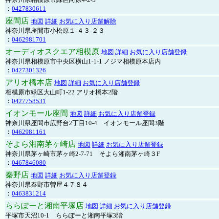
：
0427830611
座間店
地図
詳細
お気に入り店舗解除
神奈川県座間市小松原１-４３-２３
：
0462981701
オーディオスクエア相模原
地図
詳細
お気に入り店舗登録
神奈川県相模原市中央区横山1-1-1 ノジマ相模原本店内
：
0427301326
アリオ橋本店
地図
詳細
お気に入り店舗登録
相模原市緑区大山町1-22 アリオ橋本2階
：
0427758531
イオンモール座間
地図
詳細
お気に入り店舗登録
神奈川県座間市広野台2丁目10-4 イオンモール座間3階
：
0462981161
そよら湘南茅ヶ崎店
地図
詳細
お気に入り店舗登録
神奈川県茅ヶ崎市茅ヶ崎2‐7‐71 そよら湘南茅ヶ崎３F
：
0467846080
秦野店
地図
詳細
お気に入り店舗登録
神奈川県秦野市曽屋４７８４
：
0463831214
ららぽーと湘南平塚店
地図
詳細
お気に入り店舗登録
平塚市天沼10-1 ららぽーと湘南平塚3階