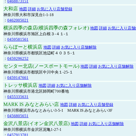
：
0468873151
大和店
地図
詳細
お気に入り店舗登録
神奈川県大和市深見台1-1-18
：
0462005021
横浜四季の森店(横浜四季の森フォレオ)
地図
詳細
お気に入り店舗
神奈川県横浜市旭区上白根３-４１-１
：
0459581561
ららぽーと横浜店
地図
詳細
お気に入り店舗解除
神奈川県横浜市都筑区池辺町４０３５-１
：
0459296252
センター北店(ノースポートモール)
地図
詳細
お気に入り店舗解除
神奈川県横浜市都筑区中川中央１-25-１
：
0459147661
トレッサ横浜店
地図
詳細
お気に入り店舗解除
神奈川県横浜市港北区師岡町700番地
：
0455335631
MARK IS みなとみらい店
地図
詳細
お気に入り店舗登録
神奈川県横浜市みなとみらい3-5-1 MARK IS みなとみらい3F
：
0456805651
金沢八景店(イオン金沢八景店)
地図
詳細
お気に入り店舗解除
神奈川県横浜市金沢区泥亀1-27-1
：
0457913781