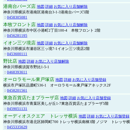
港南台バーズ店
地図
詳細
お気に入り店舗解除
神奈川県横浜市港南区港南台3-1-3港南台バーズ5階
：
0458305081
本牧フロント店
地図
詳細
お気に入り店舗解除
神奈川県横浜市中区小港町2丁目100-4 本牧フロント 2階
：
0456281195
イオン三ツ境店
地図
詳細
お気に入り店舗解除
神奈川県横浜市瀬谷区三ッ境7-1イオン三ツ境店2階
：
0453600111
野比店
地図
詳細
お気に入り店舗解除
神奈川県横須賀市野比1-5-1
：
0468393611
オーロラモール東戸塚店
地図
詳細
お気に入り店舗登録
横浜市戸塚区品濃町536-1 オーロラモール東戸塚アネックス2F
：
0458201561
東急百貨店たまプラーザ店
地図
詳細
お気に入り店舗登録
神奈川県横浜市青葉区美しが丘1-7東急百貨店たまプラーザ5階
：
0459051131
オーディオスクエア トレッサ横浜
地図
詳細
お気に入り店舗登録
神奈川県横浜市港北区師岡町700 トレッサ横浜南棟3階 ノジマ トレッサ
：
0455335629