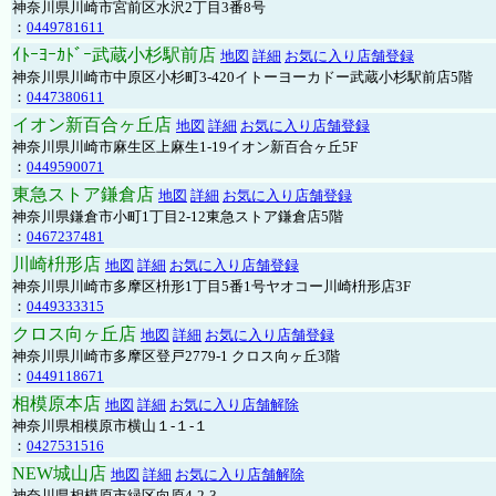
神奈川県川崎市宮前区水沢2丁目3番8号
：
0449781611
ｲﾄｰﾖｰｶﾄﾞｰ武蔵小杉駅前店
地図
詳細
お気に入り店舗登録
神奈川県川崎市中原区小杉町3-420イトーヨーカドー武蔵小杉駅前店5階
：
0447380611
イオン新百合ヶ丘店
地図
詳細
お気に入り店舗登録
神奈川県川崎市麻生区上麻生1-19イオン新百合ヶ丘5F
：
0449590071
東急ストア鎌倉店
地図
詳細
お気に入り店舗登録
神奈川県鎌倉市小町1丁目2-12東急ストア鎌倉店5階
：
0467237481
川崎枡形店
地図
詳細
お気に入り店舗登録
神奈川県川崎市多摩区枡形1丁目5番1号ヤオコー川崎枡形店3F
：
0449333315
クロス向ヶ丘店
地図
詳細
お気に入り店舗登録
神奈川県川崎市多摩区登戸2779-1 クロス向ヶ丘3階
：
0449118671
相模原本店
地図
詳細
お気に入り店舗解除
神奈川県相模原市横山１-１-１
：
0427531516
NEW城山店
地図
詳細
お気に入り店舗解除
神奈川県相模原市緑区向原4-2-3