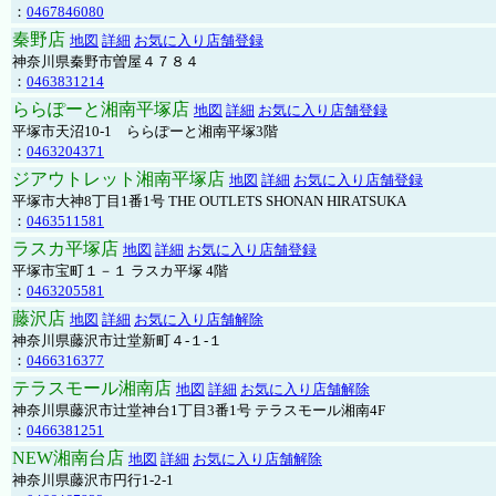
：
0467846080
秦野店
地図
詳細
お気に入り店舗登録
神奈川県秦野市曽屋４７８４
：
0463831214
ららぽーと湘南平塚店
地図
詳細
お気に入り店舗登録
平塚市天沼10-1 ららぽーと湘南平塚3階
：
0463204371
ジアウトレット湘南平塚店
地図
詳細
お気に入り店舗登録
平塚市大神8丁目1番1号 THE OUTLETS SHONAN HIRATSUKA
：
0463511581
ラスカ平塚店
地図
詳細
お気に入り店舗登録
平塚市宝町１－１ ラスカ平塚 4階
：
0463205581
藤沢店
地図
詳細
お気に入り店舗解除
神奈川県藤沢市辻堂新町４-１-１
：
0466316377
テラスモール湘南店
地図
詳細
お気に入り店舗解除
神奈川県藤沢市辻堂神台1丁目3番1号 テラスモール湘南4F
：
0466381251
NEW湘南台店
地図
詳細
お気に入り店舗解除
神奈川県藤沢市円行1-2-1