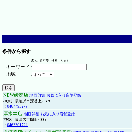
条件から探す
店名、住所等で検索できます。
キーワード
:
地域
:
NEW綾瀬店
地図
詳細
お気に入り店舗登録
神奈川県綾瀬市深谷上2-3-9
：
0467795279
厚木本店
地図
詳細
お気に入り店舗登録
神奈川県厚木市岡田3005
：
0462201721