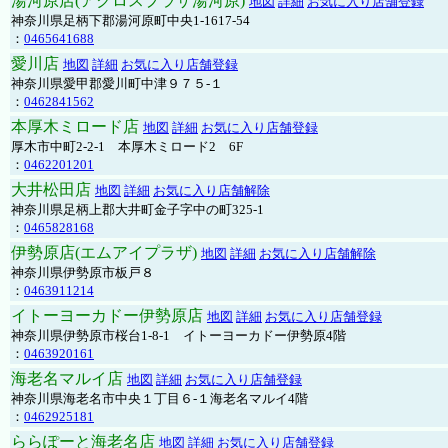
湯河原店(アクロスプラザ湯河原)
地図
詳細
お気に入り店舗登録
神奈川県足柄下郡湯河原町中央1-1617-54
：
0465641688
愛川店
地図
詳細
お気に入り店舗登録
神奈川県愛甲郡愛川町中津９７５-１
：
0462841562
本厚木ミロード店
地図
詳細
お気に入り店舗登録
厚木市中町2-2-1 本厚木ミロード2 6F
：
0462201201
大井松田店
地図
詳細
お気に入り店舗解除
神奈川県足柄上郡大井町金子字中の町325-1
：
0465828168
伊勢原店(エムアイプラザ)
地図
詳細
お気に入り店舗解除
神奈川県伊勢原市板戸８
：
0463911214
イトーヨーカドー伊勢原店
地図
詳細
お気に入り店舗登録
神奈川県伊勢原市桜台1-8-1 イトーヨーカドー伊勢原4階
：
0463920161
海老名マルイ店
地図
詳細
お気に入り店舗登録
神奈川県海老名市中央１丁目６-１海老名マルイ4階
：
0462925181
ららぽーと海老名店
地図
詳細
お気に入り店舗登録