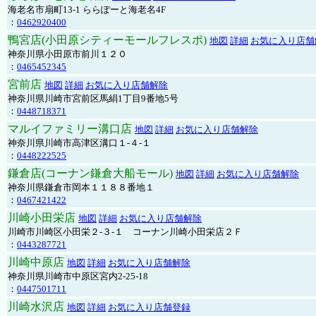
海老名市扇町13-1 ららぽーと海老名4F
：
0462920400
鴨宮店(小田原シティーモールフレスポ)
地図
詳細
お気に入り店舗
神奈川県小田原市前川１２０
：
0465452345
宮前店
地図
詳細
お気に入り店舗解除
神奈川県川崎市宮前区馬絹1丁目9番地5号
：
0448718371
マルイファミリー溝口店
地図
詳細
お気に入り店舗解除
神奈川県川崎市高津区溝口１-４-１
：
0448222525
鎌倉店(コーナン鎌倉大船モール)
地図
詳細
お気に入り店舗解除
神奈川県鎌倉市岡本１１８８番地１
：
0467421422
川崎小田栄店
地図
詳細
お気に入り店舗解除
川崎市川崎区小田栄２‐３‐１ コーナン川崎小田栄店２Ｆ
：
0443287721
川崎中原店
地図
詳細
お気に入り店舗解除
神奈川県川崎市中原区宮内2-25-18
：
0447501711
川崎水沢店
地図
詳細
お気に入り店舗登録