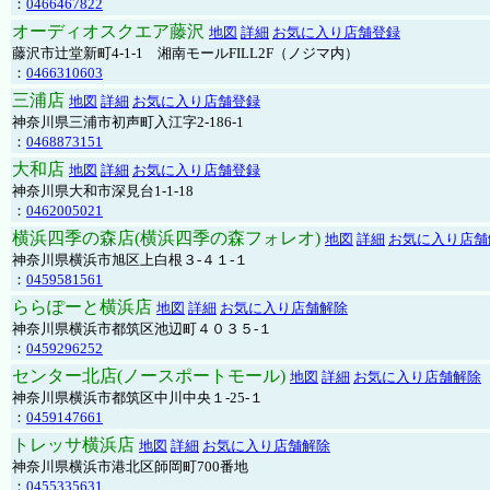
：
0466467822
オーディオスクエア藤沢
地図
詳細
お気に入り店舗登録
藤沢市辻堂新町4-1-1 湘南モールFILL2F（ノジマ内）
：
0466310603
三浦店
地図
詳細
お気に入り店舗登録
神奈川県三浦市初声町入江字2-186-1
：
0468873151
大和店
地図
詳細
お気に入り店舗登録
神奈川県大和市深見台1-1-18
：
0462005021
横浜四季の森店(横浜四季の森フォレオ)
地図
詳細
お気に入り店舗
神奈川県横浜市旭区上白根３-４１-１
：
0459581561
ららぽーと横浜店
地図
詳細
お気に入り店舗解除
神奈川県横浜市都筑区池辺町４０３５-１
：
0459296252
センター北店(ノースポートモール)
地図
詳細
お気に入り店舗解除
神奈川県横浜市都筑区中川中央１-25-１
：
0459147661
トレッサ横浜店
地図
詳細
お気に入り店舗解除
神奈川県横浜市港北区師岡町700番地
：
0455335631