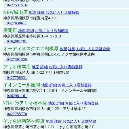
：
0427531516
NEW城山店
地図
詳細
お気に入り店舗解除
神奈川県相模原市緑区向原4-2-3
：
0427830611
座間店
地図
詳細
お気に入り店舗解除
神奈川県座間市小松原１-４３-２３
：
0462981701
オーディオスクエア相模原
地図
詳細
お気に入り店舗登録
神奈川県相模原市中央区横山1-1-1 ノジマ相模原本店内
：
0427301326
アリオ橋本店
地図
詳細
お気に入り店舗登録
相模原市緑区大山町1-22 アリオ橋本2階
：
0427758531
イオンモール座間
地図
詳細
お気に入り店舗登録
神奈川県座間市広野台2丁目10-4 イオンモール座間3階
：
0462981161
ｿﾌﾄﾊﾞﾝｸアリオ橋本店
地図
詳細
お気に入り店舗登録
神奈川県相模原市緑区大山町1-22 アリオ橋本2F
：
0427755770
そよら湘南茅ヶ崎店
地図
詳細
お気に入り店舗登録
神奈川県茅ヶ崎市茅ヶ崎2‐7‐71 そよら湘南茅ヶ崎３F