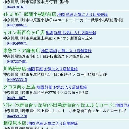
神奈川県川崎市宮前区水沢2丁目3番8号
：
0449781611
ｲﾄｰﾖｰｶﾄﾞｰ武蔵小杉駅前店
地図
詳細
お気に入り店舗登録
神奈川県川崎市中原区小杉町3-420イトーヨーカドー武蔵小杉駅前店5階
：
0447380611
イオン新百合ヶ丘店
地図
詳細
お気に入り店舗登録
神奈川県川崎市麻生区上麻生1-19イオン新百合ヶ丘5F
：
0449590071
東急ストア鎌倉店
地図
詳細
お気に入り店舗登録
神奈川県鎌倉市小町1丁目2-12東急ストア鎌倉店5階
：
0467237481
川崎枡形店
地図
詳細
お気に入り店舗登録
神奈川県川崎市多摩区枡形1丁目5番1号ヤオコー川崎枡形店3F
：
0449333315
クロス向ヶ丘店
地図
詳細
お気に入り店舗登録
神奈川県川崎市多摩区登戸2779-1 クロス向ヶ丘3階
：
0449118671
ｿﾌﾄﾊﾞﾝｸ新百合ヶ丘店(小田急新百合ヶ丘エルミロード)
地図
詳
神奈川県川崎市麻生区上麻生１-４-１ 小田急新百合ヶ丘エルミロード4Ｆ
：
0449591270
相模原本店
地図
詳細
お気に入り店舗解除
神奈川県相模原市横山１-１-１