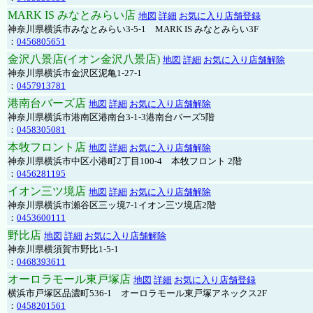
MARK IS みなとみらい店
地図
詳細
お気に入り店舗登録
神奈川県横浜市みなとみらい3-5-1 MARK IS みなとみらい3F
：
0456805651
金沢八景店(イオン金沢八景店)
地図
詳細
お気に入り店舗解除
神奈川県横浜市金沢区泥亀1-27-1
：
0457913781
港南台バーズ店
地図
詳細
お気に入り店舗解除
神奈川県横浜市港南区港南台3-1-3港南台バーズ5階
：
0458305081
本牧フロント店
地図
詳細
お気に入り店舗解除
神奈川県横浜市中区小港町2丁目100-4 本牧フロント 2階
：
0456281195
イオン三ツ境店
地図
詳細
お気に入り店舗解除
神奈川県横浜市瀬谷区三ッ境7-1イオン三ツ境店2階
：
0453600111
野比店
地図
詳細
お気に入り店舗解除
神奈川県横須賀市野比1-5-1
：
0468393611
オーロラモール東戸塚店
地図
詳細
お気に入り店舗登録
横浜市戸塚区品濃町536-1 オーロラモール東戸塚アネックス2F
：
0458201561