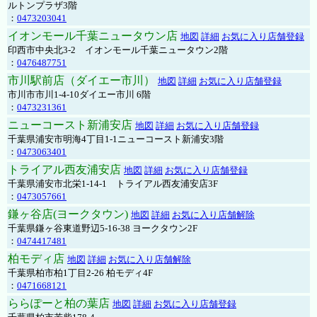
ルトンプラザ3階
：
0473203041
イオンモール千葉ニュータウン店
地図
詳細
お気に入り店舗登録
印西市中央北3-2 イオンモール千葉ニュータウン2階
：
0476487751
市川駅前店（ダイエー市川）
地図
詳細
お気に入り店舗登録
市川市市川1-4-10ダイエー市川 6階
：
0473231361
ニューコースト新浦安店
地図
詳細
お気に入り店舗登録
千葉県浦安市明海4丁目1-1ニューコースト新浦安3階
：
0473063401
トライアル西友浦安店
地図
詳細
お気に入り店舗登録
千葉県浦安市北栄1-14-1 トライアル西友浦安店3F
：
0473057661
鎌ヶ谷店(ヨークタウン)
地図
詳細
お気に入り店舗解除
千葉県鎌ヶ谷東道野辺5-16-38 ヨークタウン2F
：
0474417481
柏モディ店
地図
詳細
お気に入り店舗解除
千葉県柏市柏1丁目2-26 柏モディ4F
：
0471668121
ららぽーと柏の葉店
地図
詳細
お気に入り店舗登録