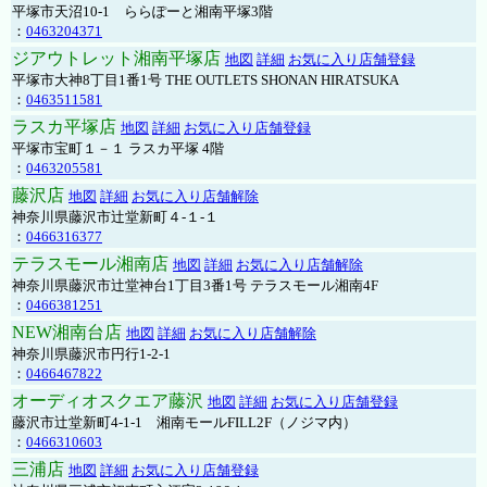
平塚市天沼10-1 ららぽーと湘南平塚3階
：
0463204371
ジアウトレット湘南平塚店
地図
詳細
お気に入り店舗登録
平塚市大神8丁目1番1号 THE OUTLETS SHONAN HIRATSUKA
：
0463511581
ラスカ平塚店
地図
詳細
お気に入り店舗登録
平塚市宝町１－１ ラスカ平塚 4階
：
0463205581
藤沢店
地図
詳細
お気に入り店舗解除
神奈川県藤沢市辻堂新町４-１-１
：
0466316377
テラスモール湘南店
地図
詳細
お気に入り店舗解除
神奈川県藤沢市辻堂神台1丁目3番1号 テラスモール湘南4F
：
0466381251
NEW湘南台店
地図
詳細
お気に入り店舗解除
神奈川県藤沢市円行1-2-1
：
0466467822
オーディオスクエア藤沢
地図
詳細
お気に入り店舗登録
藤沢市辻堂新町4-1-1 湘南モールFILL2F（ノジマ内）
：
0466310603
三浦店
地図
詳細
お気に入り店舗登録