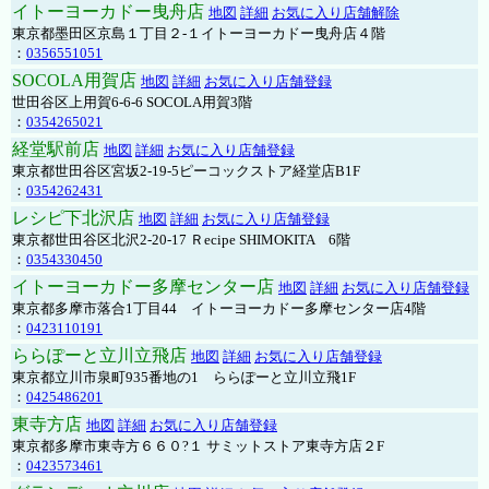
イトーヨーカドー曳舟店
地図
詳細
お気に入り店舗解除
東京都墨田区京島１丁目２-１イトーヨーカドー曳舟店４階
：
0356551051
SOCOLA用賀店
地図
詳細
お気に入り店舗登録
世田谷区上用賀6-6-6 SOCOLA用賀3階
：
0354265021
経堂駅前店
地図
詳細
お気に入り店舗登録
東京都世田谷区宮坂2-19-5ピーコックストア経堂店B1F
：
0354262431
レシピ下北沢店
地図
詳細
お気に入り店舗登録
東京都世田谷区北沢2-20-17 Ｒecipe SHIMOKITA 6階
：
0354330450
イトーヨーカドー多摩センター店
地図
詳細
お気に入り店舗登録
東京都多摩市落合1丁目44 イトーヨーカドー多摩センター店4階
：
0423110191
ららぽーと立川立飛店
地図
詳細
お気に入り店舗登録
東京都立川市泉町935番地の1 ららぽーと立川立飛1F
：
0425486201
東寺方店
地図
詳細
お気に入り店舗登録
東京都多摩市東寺方６６０?１ サミットストア東寺方店２F
：
0423573461