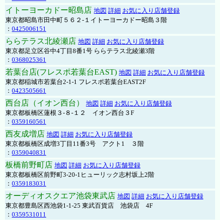
イトーヨーカドー昭島店
地図
詳細
お気に入り店舗登録
東京都昭島市田中町５６２-１イトーヨーカドー昭島３階
：
0425006151
ららテラス北綾瀬店
地図
詳細
お気に入り店舗登録
東京都足立区谷中4丁目8番1号 ららテラス北綾瀬3階
：
0368025361
若葉台店(フレスポ若葉台EAST)
地図
詳細
お気に入り店舗登録
東京都稲城市若葉台2-1-1 フレスポ若葉台EAST2F
：
0423505661
西台店（イオン西台）
地図
詳細
お気に入り店舗登録
東京都板橋区蓮根３-８-１２ イオン西台３F
：
0359160561
西友成増店
地図
詳細
お気に入り店舗登録
東京都板橋区成増3丁目11番3号 アクト1 ３階
：
0359040831
板橋前野町店
地図
詳細
お気に入り店舗登録
東京都板橋区前野町3-20-1ヒューリック志村坂上2階
：
0359183031
オーディオスクエア池袋東武店
地図
詳細
お気に入り店舗登録
東京都豊島区西池袋1-1-25 東武百貨店 池袋店 4F
：
0359531011