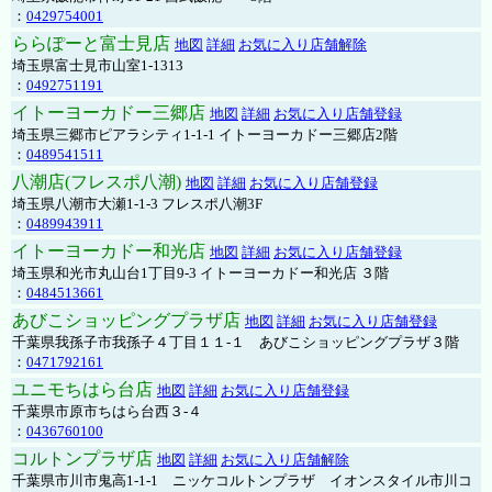
：
0429754001
ららぽーと富士見店
地図
詳細
お気に入り店舗解除
埼玉県富士見市山室1-1313
：
0492751191
イトーヨーカドー三郷店
地図
詳細
お気に入り店舗登録
埼玉県三郷市ピアラシティ1-1-1 イトーヨーカドー三郷店2階
：
0489541511
八潮店(フレスポ八潮)
地図
詳細
お気に入り店舗登録
埼玉県八潮市大瀬1-1-3 フレスポ八潮3F
：
0489943911
イトーヨーカドー和光店
地図
詳細
お気に入り店舗登録
埼玉県和光市丸山台1丁目9-3 イトーヨーカドー和光店 ３階
：
0484513661
あびこショッピングプラザ店
地図
詳細
お気に入り店舗登録
千葉県我孫子市我孫子４丁目１１-１ あびこショッピングプラザ３階
：
0471792161
ユニモちはら台店
地図
詳細
お気に入り店舗登録
千葉県市原市ちはら台西３-４
：
0436760100
コルトンプラザ店
地図
詳細
お気に入り店舗解除
千葉県市川市鬼高1-1-1 ニッケコルトンプラザ イオンスタイル市川コ