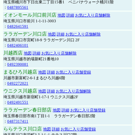
埼玉県桶川市下日出東二丁目15番1 ベニバナウォーク桶川1階
：
0487895561
イオンモール川口前川店
地図
詳細
お気に入り店舗解除
埼玉県川口市前川 1-1-11-3003
：
0482641591
ララガーデン川口店
地図
詳細
お気に入り店舗解除
埼玉県川口市宮町18-9 ララガーデン川口 2F
：
0482406101
川越西店
地図
詳細
お気に入り店舗解除
埼玉県川越市的場新町21番地10
：
0492390081
まるひろ川越店
地図
詳細
お気に入り店舗登録
川越市新富町2-6-1まるひろ川越6階
：
0492272021
ウニクス川越店
地図
詳細
お気に入り店舗解除
埼玉県川越市新宿町1-17-1 ウニクス川越2F
：
0492491551
ララガーデン春日部店
地図
詳細
お気に入り店舗登録
埼玉県春日部市南1丁目1-1 ララガーデン春日部2階
：
0487317411
ららテラス川口店
地図
詳細
お気に入り店舗登録
埼玉県川口市栄町3-5-1ららテラス川口7階