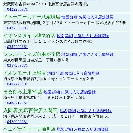
武蔵野市吉祥寺本町2-3-1 東急百貨店吉祥寺店5階
：
0422238971
イトーヨーカドー武蔵境店
地図
詳細
お気に入り店舗登録
東京都武蔵野市境南町２丁目３?６ イトーヨーカドー 武蔵境店 西館5階
：
0422303081
イオンスタイル碑文谷店
地図
詳細
お気に入り店舗登録
目黒区碑文谷４丁目１-１ イオンスタイル碑文谷7階
：
0357208661
フレル・ウィズ自由が丘店
地図
詳細
お気に入り店舗登録
東京都目黒区自由が丘１丁目６番９号
：
0357263071
イオンモール上尾店
地図
詳細
お気に入り店舗登録
埼玉県上尾市愛宕3丁目8-１号イオンモール上尾２階
：
0487790181
まるひろ上尾SC店
地図
詳細
お気に入り店舗登録
埼玉県上尾市宮本町1-1 まるひろ上尾SC店5階
：
0488717051
入間店(丸広百貨店入間店)
地図
詳細
お気に入り店舗登録
埼玉県入間市豊岡1-6-12 丸広（まるひろ）百貨店 入間店５F
：
0429606631
ベニバナウォーク桶川店
地図
詳細
お気に入り店舗登録