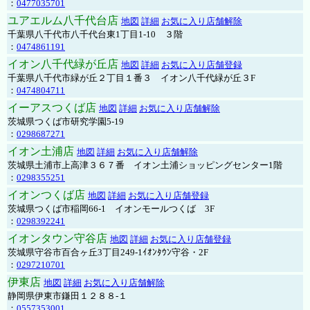
：
0477035701
ユアエルム八千代台店
地図
詳細
お気に入り店舗解除
千葉県八千代市八千代台東1丁目1-10 ３階
：
0474861191
イオン八千代緑が丘店
地図
詳細
お気に入り店舗登録
千葉県八千代市緑が丘２丁目１番３ イオン八千代緑が丘３F
：
0474804711
イーアスつくば店
地図
詳細
お気に入り店舗解除
茨城県つくば市研究学園5-19
：
0298687271
イオン土浦店
地図
詳細
お気に入り店舗解除
茨城県土浦市上高津３６７番 イオン土浦ショッピングセンター1階
：
0298355251
イオンつくば店
地図
詳細
お気に入り店舗登録
茨城県つくば市稲岡66-1 イオンモールつくば 3F
：
0298392241
イオンタウン守谷店
地図
詳細
お気に入り店舗登録
茨城県守谷市百合ヶ丘3丁目249-1ｲｵﾝﾀｳﾝ守谷・2F
：
0297210701
伊東店
地図
詳細
お気に入り店舗解除
静岡県伊東市鎌田１２８８-１
：
0557353001