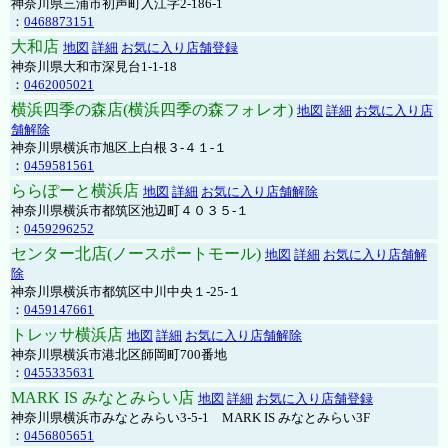
神奈川県三浦市初声町入江字2-186-1
：
0468873151
大和店
地図
詳細
お気に入り店舗登録
神奈川県大和市深見台1-1-18
：
0462005021
横浜四季の森店(横浜四季の森フォレオ)
地図
詳細
お気に入り店
舗解除
神奈川県横浜市旭区上白根３-４１-１
：
0459581561
ららぽーと横浜店
地図
詳細
お気に入り店舗解除
神奈川県横浜市都筑区池辺町４０３５-１
：
0459296252
センター北店(ノースポートモール)
地図
詳細
お気に入り店舗解
除
神奈川県横浜市都筑区中川中央１-25-１
：
0459147661
トレッサ横浜店
地図
詳細
お気に入り店舗解除
神奈川県横浜市港北区師岡町700番地
：
0455335631
MARK IS みなとみらい店
地図
詳細
お気に入り店舗登録
神奈川県横浜市みなとみらい3-5-1 MARK IS みなとみらい3F
：
0456805651