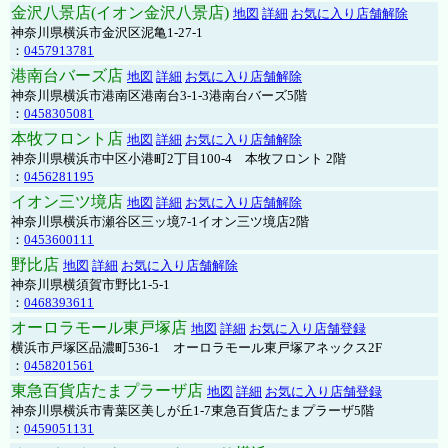
金沢八景店(イオン金沢八景店)
地図
詳細
お気に入り店舗解除
神奈川県横浜市金沢区泥亀1-27-1
：
0457913781
港南台バーズ店
地図
詳細
お気に入り店舗解除
神奈川県横浜市港南区港南台3-1-3港南台バーズ5階
：
0458305081
本牧フロント店
地図
詳細
お気に入り店舗解除
神奈川県横浜市中区小港町2丁目100-4 本牧フロント 2階
：
0456281195
イオン三ツ境店
地図
詳細
お気に入り店舗解除
神奈川県横浜市瀬谷区三ッ境7-1イオン三ツ境店2階
：
0453600111
野比店
地図
詳細
お気に入り店舗解除
神奈川県横須賀市野比1-5-1
：
0468393611
オーロラモール東戸塚店
地図
詳細
お気に入り店舗登録
横浜市戸塚区品濃町536-1 オーロラモール東戸塚アネックス2F
：
0458201561
東急百貨店たまプラーザ店
地図
詳細
お気に入り店舗登録
神奈川県横浜市青葉区美しが丘1-7東急百貨店たまプラーザ5階
：
0459051131