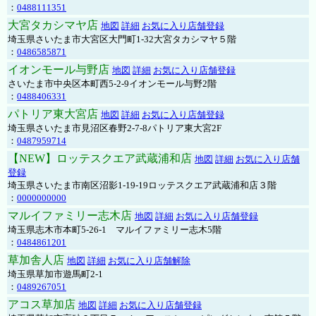
：
0488111351
大宮タカシマヤ店
地図
詳細
お気に入り店舗登録
埼玉県さいたま市大宮区大門町1-32大宮タカシマヤ５階
：
0486585871
イオンモール与野店
地図
詳細
お気に入り店舗登録
さいたま市中央区本町西5-2-9イオンモール与野2階
：
0488406331
パトリア東大宮店
地図
詳細
お気に入り店舗登録
埼玉県さいたま市見沼区春野2-7-8パトリア東大宮2F
：
0487959714
【NEW】ロッテスクエア武蔵浦和店
地図
詳細
お気に入り店舗
登録
埼玉県さいたま市南区沼影1-19-19ロッテスクエア武蔵浦和店３階
：
0000000000
マルイファミリー志木店
地図
詳細
お気に入り店舗登録
埼玉県志木市本町5-26-1 マルイファミリー志木5階
：
0484861201
草加舎人店
地図
詳細
お気に入り店舗解除
埼玉県草加市遊馬町2-1
：
0489267051
アコス草加店
地図
詳細
お気に入り店舗登録