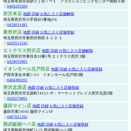
埼玉県草加市高砂２丁目７ー１ アコスショッピングセンター南館５階
：
0489205360
所沢本店
地図
詳細
お気に入り店舗解除
埼玉県所沢市小手指台5番地の4
：
0429031481
東所沢店
地図
詳細
お気に入り店舗登録
埼玉県所沢市東所沢和田３-１２-１
：
0429511545
エミテラス所沢店
地図
詳細
お気に入り店舗解除
埼玉県所沢市東住吉10番1号 エミテラス所沢 3階
：
0429033001
イオンモール北戸田店
地図
詳細
お気に入り店舗登録
戸田市美女木東1ｰ3‐1 イオンモール北戸田3階
：
0484300201
所沢北原店
地図
詳細
お気に入り店舗登録
埼玉県所沢市北原町1415-1 ザ・マーケットプレイス所沢北原2階
：
0429274001
蓮田マイン店
地図
詳細
お気に入り店舗登録
蓮田市東5-8-65 蓮田マイン1F
：
0487651291
西武飯能ペペ店
地図
詳細
お気に入り店舗登録
埼玉県飯能市仲町11-21 西武飯能ペペ3階