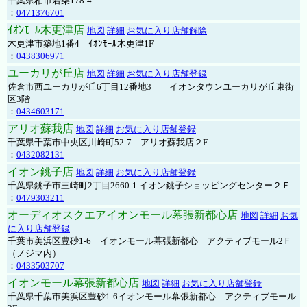
千葉県柏市若柴178-4
：
0471376701
ｲｵﾝﾓｰﾙ木更津店
地図
詳細
お気に入り店舗解除
木更津市築地1番4 ｲｵﾝﾓｰﾙ木更津1F
：
0438306971
ユーカリが丘店
地図
詳細
お気に入り店舗登録
佐倉市西ユーカリが丘6丁目12番地3 イオンタウンユーカリが丘東街
区3階
：
0434603171
アリオ蘇我店
地図
詳細
お気に入り店舗登録
千葉県千葉市中央区川崎町52-7 アリオ蘇我店２F
：
0432082131
イオン銚子店
地図
詳細
お気に入り店舗登録
千葉県銚子市三崎町2丁目2660-1 イオン銚子ショッピングセンター２Ｆ
：
0479303211
オーディオスクエアイオンモール幕張新都心店
地図
詳細
お気
に入り店舗登録
千葉市美浜区豊砂1-6 イオンモール幕張新都心 アクティブモール2Ｆ
（ノジマ内）
：
0433503707
イオンモール幕張新都心店
地図
詳細
お気に入り店舗登録
千葉県千葉市美浜区豊砂1-6イオンモール幕張新都心 アクティブモール