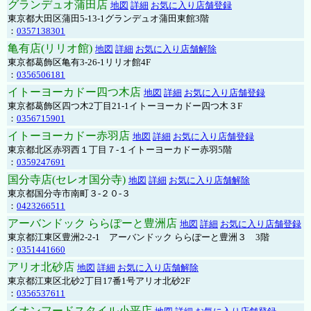
グランデュオ蒲田店
地図
詳細
お気に入り店舗登録
東京都大田区蒲田5-13-1グランデュオ蒲田東館3階
：
0357138301
亀有店(リリオ館)
地図
詳細
お気に入り店舗解除
東京都葛飾区亀有3-26-1リリオ館4F
：
0356506181
イトーヨーカドー四つ木店
地図
詳細
お気に入り店舗登録
東京都葛飾区四つ木2丁目21-1イトーヨーカドー四つ木３F
：
0356715901
イトーヨーカドー赤羽店
地図
詳細
お気に入り店舗登録
東京都北区赤羽西１丁目７-１イトーヨーカドー赤羽5階
：
0359247691
国分寺店(セレオ国分寺)
地図
詳細
お気に入り店舗解除
東京都国分寺市南町３-２０-３
：
0423266511
アーバンドック ららぽーと豊洲店
地図
詳細
お気に入り店舗登録
東京都江東区豊洲2-2-1 アーバンドック ららぽーと豊洲３ 3階
：
0351441660
アリオ北砂店
地図
詳細
お気に入り店舗解除
東京都江東区北砂2丁目17番1号アリオ北砂2F
：
0356537611
イオンフードスタイル小平店