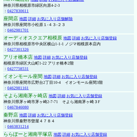
神奈川県相模原市緑区向原4-2-3
：
0427830611
座間店
地図
詳細
お気に入り店舗解除
神奈川県座間市小松原１-４３-２３
：
0462981701
オーディオスクエア相模原
地図
詳細
お気に入り店舗登録
神奈川県相模原市中央区横山1-1-1 ノジマ相模原本店内
：
0427301326
アリオ橋本店
地図
詳細
お気に入り店舗登録
相模原市緑区大山町1-22 アリオ橋本2階
：
0427758531
イオンモール座間
地図
詳細
お気に入り店舗登録
神奈川県座間市広野台2丁目10-4 イオンモール座間3階
：
0462981161
そよら湘南茅ヶ崎店
地図
詳細
お気に入り店舗登録
神奈川県茅ヶ崎市茅ヶ崎2‐7‐71 そよら湘南茅ヶ崎３F
：
0467846080
秦野店
地図
詳細
お気に入り店舗登録
神奈川県秦野市曽屋４７８４
：
0463831214
ららぽーと湘南平塚店
地図
詳細
お気に入り店舗登録