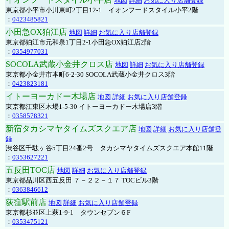
地図
詳細
お気に入り店舗登録
東京都小平市小川東町2丁目12-1 イオンフードスタイル小平2階
：
0423485821
小田急OX狛江店
地図
詳細
お気に入り店舗登録
東京都狛江市元和泉1丁目2-1小田急OX狛江店2階
：
0354977031
SOCOLA武蔵小金井クロス店
地図
詳細
お気に入り店舗登録
東京都小金井市本町6-2-30 SOCOLA武蔵小金井クロス3階
：
0423823181
イトーヨーカドー木場店
地図
詳細
お気に入り店舗登録
東京都江東区木場1-5-30 イトーヨーカドー木場店3階
：
0358578321
新宿タカシマヤタイムズスクエア店
地図
詳細
お気に入り店舗登
録
渋谷区千駄ヶ谷5丁目24番2号 タカシマヤタイムズスクエア本館11階
：
0353627221
五反田TOC店
地図
詳細
お気に入り店舗登録
東京都品川区西五反田 ７－２２－１７ TOCビル3階
：
0363846612
荻窪駅前店
地図
詳細
お気に入り店舗登録
東京都杉並区上萩1-9-1 タウンセブン６F
：
0353475121