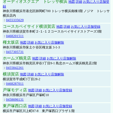
オーディオスクエア トレッサ横浜
地図
詳細
お気に入り店舗登
録
神奈川県横浜市港北区師岡町700 トレッサ横浜南棟3階 ノジマ トレッサ
横浜店内
：
0455335629
コースカベイサイド横須賀店
地図
詳細
お気に入り店舗登録
神奈川県横須賀市本町２-１-１２コースカベイサイドストアーズ3階
：
0468201511
権太坂店
地図
詳細
お気に入り店舗解除
神奈川県横浜市保土ケ谷区権太坂 3-1-3
：
0457305731
ホームズ鶴見店
地図
詳細
お気に入り店舗解除
神奈川県横浜市鶴見区岸谷3丁目9-1 島忠ホームズ横浜鶴見店2階
：
0455842261
横須賀店
地図
詳細
お気に入り店舗解除
横須賀市平成町3丁目28-2
：
0468287011
戸塚モディ店
地図
詳細
お気に入り店舗登録
神奈川県横浜市戸塚区戸塚町10
：
0458696131
東戸塚西口店
地図
詳細
お気に入り店舗登録
横浜市戸塚区川上町87-8 東戸塚西口プラザ１階