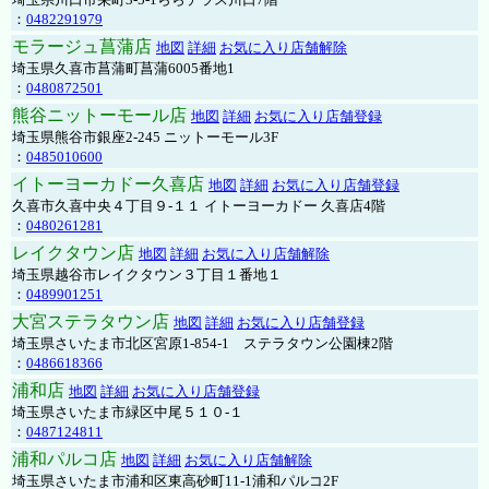
：
0482291979
モラージュ菖蒲店
地図
詳細
お気に入り店舗解除
埼玉県久喜市菖蒲町菖蒲6005番地1
：
0480872501
熊谷ニットーモール店
地図
詳細
お気に入り店舗登録
埼玉県熊谷市銀座2-245 ニットーモール3F
：
0485010600
イトーヨーカドー久喜店
地図
詳細
お気に入り店舗登録
久喜市久喜中央４丁目９-１１ イトーヨーカドー 久喜店4階
：
0480261281
レイクタウン店
地図
詳細
お気に入り店舗解除
埼玉県越谷市レイクタウン３丁目１番地１
：
0489901251
大宮ステラタウン店
地図
詳細
お気に入り店舗登録
埼玉県さいたま市北区宮原1-854-1 ステラタウン公園棟2階
：
0486618366
浦和店
地図
詳細
お気に入り店舗登録
埼玉県さいたま市緑区中尾５１０-１
：
0487124811
浦和パルコ店
地図
詳細
お気に入り店舗解除
埼玉県さいたま市浦和区東高砂町11-1浦和パルコ2F