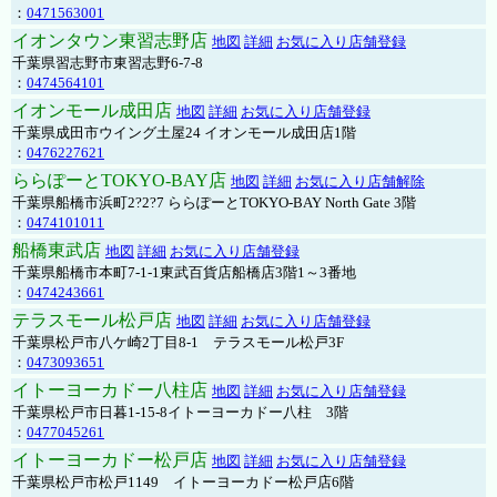
：
0471563001
イオンタウン東習志野店
地図
詳細
お気に入り店舗登録
千葉県習志野市東習志野6-7-8
：
0474564101
イオンモール成田店
地図
詳細
お気に入り店舗登録
千葉県成田市ウイング土屋24 イオンモール成田店1階
：
0476227621
ららぽーとTOKYO-BAY店
地図
詳細
お気に入り店舗解除
千葉県船橋市浜町2?2?7 ららぽーとTOKYO-BAY North Gate 3階
：
0474101011
船橋東武店
地図
詳細
お気に入り店舗登録
千葉県船橋市本町7-1-1東武百貨店船橋店3階1～3番地
：
0474243661
テラスモール松戸店
地図
詳細
お気に入り店舗登録
千葉県松戸市八ケ崎2丁目8-1 テラスモール松戸3F
：
0473093651
イトーヨーカドー八柱店
地図
詳細
お気に入り店舗登録
千葉県松戸市日暮1-15-8イトーヨーカドー八柱 3階
：
0477045261
イトーヨーカドー松戸店
地図
詳細
お気に入り店舗登録
千葉県松戸市松戸1149 イトーヨーカドー松戸店6階