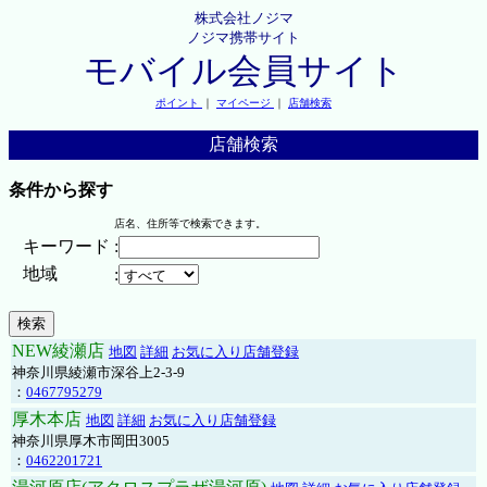
株式会社ノジマ
ノジマ携帯サイト
モバイル会員サイト
ポイント
｜
マイページ
｜
店舗検索
店舗検索
条件から探す
店名、住所等で検索できます。
キーワード
:
地域
:
NEW綾瀬店
地図
詳細
お気に入り店舗登録
神奈川県綾瀬市深谷上2-3-9
：
0467795279
厚木本店
地図
詳細
お気に入り店舗登録
神奈川県厚木市岡田3005
：
0462201721