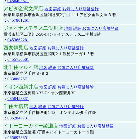
：
0458403671
アピタ金沢文庫店
地図
詳細
お気に入り店舗登録
神奈川県横浜市金沢区釜利谷東2丁目１-１アピタ金沢文庫３階
：
0457801261
ジョイナステラス二俣川店
地図
詳細
お気に入り店舗登録
横浜市旭区二俣川2-50-14ジョイナステラス二俣川 3階
：
0453662281
西友鶴見店
地図
詳細
お気に入り店舗登録
神奈川県横浜市鶴見区豊岡町2-1 鶴見フーガ１ 5階
：
0455750561
北千住マルイ店
地図
詳細
お気に入り店舗解除
東京都足立区千住３-９２
：
0338887571
イオン西新井店
地図
詳細
お気に入り店舗解除
東京都足立区梅島3-32-7イオン西新井3F
：
0358458331
千住大橋店
地図
詳細
お気に入り店舗登録
東京都足立区千住橋戸町1-13 ポンテポルタ千住3F
：
0352846731
イトーヨーカドー綾瀬店
地図
詳細
お気に入り店舗登録
東京都足立区綾瀬3丁目4-25イトーヨーカドー５階
：
0356978351