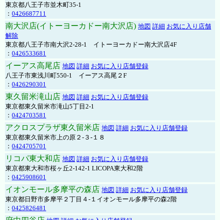
東京都八王子市並木町35-1
：
0426687711
南大沢店(イトーヨーカドー南大沢店)
地図
詳細
お気に入り店舗
解除
東京都八王子市南大沢2-28-1 イトーヨーカドー南大沢店4F
：
0426533681
イーアス高尾店
地図
詳細
お気に入り店舗登録
八王子市東浅川町550-1 イーアス高尾２F
：
0426290301
東久留米滝山店
地図
詳細
お気に入り店舗登録
東京都東久留米市滝山5丁目2-1
：
0424703581
アクロスプラザ東久留米店
地図
詳細
お気に入り店舗登録
東京都東久留米市上の原２-３-１８
：
0424705701
リコパ東大和店
地図
詳細
お気に入り店舗登録
東京都東大和市桜ヶ丘2-142-1 LICOPA東大和2階
：
0425908601
イオンモール多摩平の森店
地図
詳細
お気に入り店舗登録
東京都日野市多摩平２丁目４-１イオンモール多摩平の森2階
：
0425826481