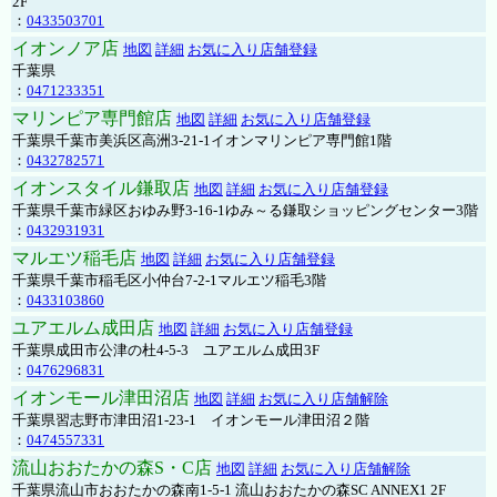
2F
：
0433503701
イオンノア店
地図
詳細
お気に入り店舗登録
千葉県
：
0471233351
マリンピア専門館店
地図
詳細
お気に入り店舗登録
千葉県千葉市美浜区高洲3-21-1イオンマリンピア専門館1階
：
0432782571
イオンスタイル鎌取店
地図
詳細
お気に入り店舗登録
千葉県千葉市緑区おゆみ野3-16-1ゆみ～る鎌取ショッピングセンター3階
：
0432931931
マルエツ稲毛店
地図
詳細
お気に入り店舗登録
千葉県千葉市稲毛区小仲台7-2-1マルエツ稲毛3階
：
0433103860
ユアエルム成田店
地図
詳細
お気に入り店舗登録
千葉県成田市公津の杜4-5-3 ユアエルム成田3F
：
0476296831
イオンモール津田沼店
地図
詳細
お気に入り店舗解除
千葉県習志野市津田沼1-23-1 イオンモール津田沼２階
：
0474557331
流山おおたかの森S・C店
地図
詳細
お気に入り店舗解除
千葉県流山市おおたかの森南1-5-1 流山おおたかの森SC ANNEX1 2F