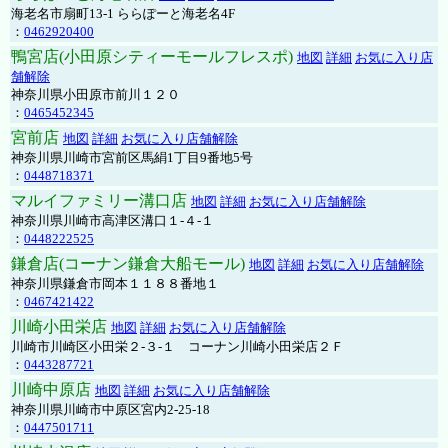
海老名市扇町13-1 ららぽーと海老名4F
：
0462920400
鴨宮店(小田原シティーモールフレスポ)
地図
詳細
お気に入り店
舗解除
神奈川県小田原市前川１２０
：
0465452345
宮前店
地図
詳細
お気に入り店舗解除
神奈川県川崎市宮前区馬絹1丁目9番地5号
：
0448718371
マルイファミリー溝口店
地図
詳細
お気に入り店舗解除
神奈川県川崎市高津区溝口１-４-１
：
0448222525
鎌倉店(コーナン鎌倉大船モール)
地図
詳細
お気に入り店舗解除
神奈川県鎌倉市岡本１１８８番地１
：
0467421422
川崎小田栄店
地図
詳細
お気に入り店舗解除
川崎市川崎区小田栄２‐３‐１ コーナン川崎小田栄店２Ｆ
：
0443287721
川崎中原店
地図
詳細
お気に入り店舗解除
神奈川県川崎市中原区宮内2-25-18
：
0447501711