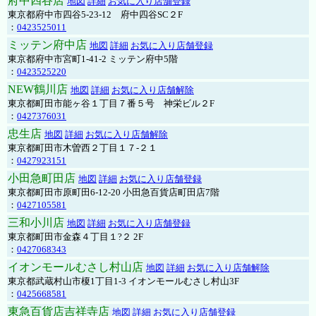
府中四谷店
地図
詳細
お気に入り店舗登録
東京都府中市四谷5-23-12 府中四谷SC２F
：
0423525011
ミッテン府中店
地図
詳細
お気に入り店舗登録
東京都府中市宮町1-41-2 ミッテン府中5階
：
0423525220
NEW鶴川店
地図
詳細
お気に入り店舗解除
東京都町田市能ヶ谷１丁目７番５号 神栄ビル２F
：
0427376031
忠生店
地図
詳細
お気に入り店舗解除
東京都町田市木曽西２丁目１７-２１
：
0427923151
小田急町田店
地図
詳細
お気に入り店舗登録
東京都町田市原町田6-12-20 小田急百貨店町田店7階
：
0427105581
三和小川店
地図
詳細
お気に入り店舗登録
東京都町田市金森４丁目１?２ 2F
：
0427068343
イオンモールむさし村山店
地図
詳細
お気に入り店舗解除
東京都武蔵村山市榎1丁目1-3 イオンモールむさし村山3F
：
0425668581
東急百貨店吉祥寺店
地図
詳細
お気に入り店舗登録