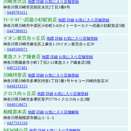
川崎水沢店
地図
詳細
お気に入り店舗登録
神奈川県川崎市宮前区水沢2丁目3番8号
：
0449781611
ｲﾄｰﾖｰｶﾄﾞｰ武蔵小杉駅前店
地図
詳細
お気に入り店舗登録
神奈川県川崎市中原区小杉町3-420イトーヨーカドー武蔵小杉駅前店5階
：
0447380611
イオン新百合ヶ丘店
地図
詳細
お気に入り店舗登録
神奈川県川崎市麻生区上麻生1-19イオン新百合ヶ丘5F
：
0449590071
東急ストア鎌倉店
地図
詳細
お気に入り店舗登録
神奈川県鎌倉市小町1丁目2-12東急ストア鎌倉店5階
：
0467237481
川崎枡形店
地図
詳細
お気に入り店舗登録
神奈川県川崎市多摩区枡形1丁目5番1号ヤオコー川崎枡形店3F
：
0449333315
クロス向ヶ丘店
地図
詳細
お気に入り店舗登録
神奈川県川崎市多摩区登戸2779-1 クロス向ヶ丘3階
：
0449118671
相模原本店
地図
詳細
お気に入り店舗解除
神奈川県相模原市横山１-１-１
：
0427531516
NEW城山店
地図
詳細
お気に入り店舗解除