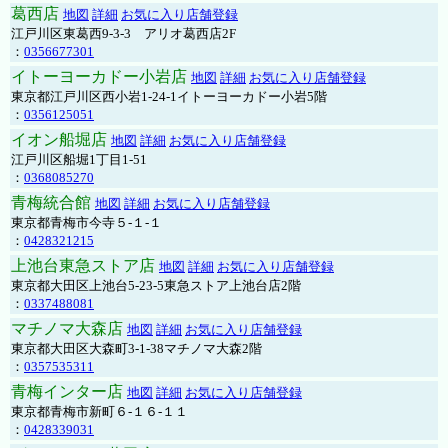
葛西店
地図
詳細
お気に入り店舗登録
江戸川区東葛西9-3-3 アリオ葛西店2F
：
0356677301
イトーヨーカドー小岩店
地図
詳細
お気に入り店舗登録
東京都江戸川区西小岩1-24-1イトーヨーカドー小岩5階
：
0356125051
イオン船堀店
地図
詳細
お気に入り店舗登録
江戸川区船堀1丁目1-51
：
0368085270
青梅統合館
地図
詳細
お気に入り店舗登録
東京都青梅市今寺５-１-１
：
0428321215
上池台東急ストア店
地図
詳細
お気に入り店舗登録
東京都大田区上池台5-23-5東急ストア上池台店2階
：
0337488081
マチノマ大森店
地図
詳細
お気に入り店舗登録
東京都大田区大森町3-1-38マチノマ大森2階
：
0357535311
青梅インター店
地図
詳細
お気に入り店舗登録
東京都青梅市新町６-１６-１１
：
0428339031