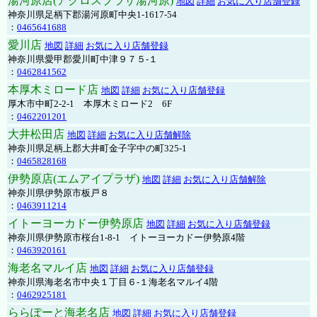
湯河原店(アクロスプラザ湯河原)
地図
詳細
お気に入り店舗登録
神奈川県足柄下郡湯河原町中央1-1617-54
：
0465641688
愛川店
地図
詳細
お気に入り店舗登録
神奈川県愛甲郡愛川町中津９７５-１
：
0462841562
本厚木ミロード店
地図
詳細
お気に入り店舗登録
厚木市中町2-2-1 本厚木ミロード2 6F
：
0462201201
大井松田店
地図
詳細
お気に入り店舗解除
神奈川県足柄上郡大井町金子字中の町325-1
：
0465828168
伊勢原店(エムアイプラザ)
地図
詳細
お気に入り店舗解除
神奈川県伊勢原市板戸８
：
0463911214
イトーヨーカドー伊勢原店
地図
詳細
お気に入り店舗登録
神奈川県伊勢原市桜台1-8-1 イトーヨーカドー伊勢原4階
：
0463920161
海老名マルイ店
地図
詳細
お気に入り店舗登録
神奈川県海老名市中央１丁目６-１海老名マルイ4階
：
0462925181
ららぽーと海老名店
地図
詳細
お気に入り店舗登録