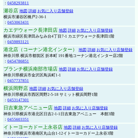
：
0458293811
瀬谷店
地図
詳細
お気に入り店舗登録
横浜市瀬谷区橋戸2-36-1
：
0453063431
カエデウォーク長津田店
地図
詳細
お気に入り店舗登録
横浜市緑区長津田みなみ台4丁目7-1 カエデウォーク長津田1階
：
0459893121
港北店（コーナン港北インター）
地図
詳細
お気に入り店舗登録
神奈川県 横浜市都筑区 折本町 191番地コーナン港北インター店2階
：
0454786851
ブランチ横浜南部市場店
地図
詳細
お気に入り店舗登録
神奈川県横浜市金沢区鳥浜町1-1
：
0457737851
横浜岡野店
地図
詳細
お気に入り店舗登録
神奈川県横浜市西区岡野2-5-18 サミット横浜岡野1階
：
0453147301
日吉東急アベニュー店
地図
詳細
お気に入り店舗登録
神奈川県横浜市港北区日吉2-1-1日吉東急アベニュー 本館3階
：
0455603351
イトーヨーカドー上永谷店
地図
詳細
お気に入り店舗登録
神奈川県横浜市港南区丸山台1-12イトーヨーカドー上永谷3階