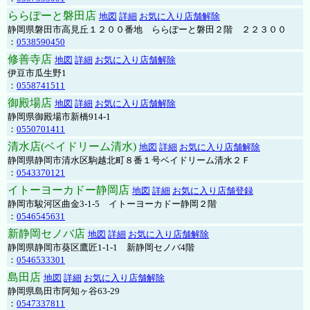
ららぽーと磐田店
地図
詳細
お気に入り店舗解除
静岡県磐田市高見丘１２００番地 ららぽーと磐田２階 ２２３００
：
0538590450
修善寺店
地図
詳細
お気に入り店舗解除
伊豆市瓜生野1
：
0558741511
御殿場店
地図
詳細
お気に入り店舗解除
静岡県御殿場市新橋914-1
：
0550701411
清水店(ベイドリーム清水)
地図
詳細
お気に入り店舗解除
静岡県静岡市清水区駒越北町８番１号ベイドリーム清水２Ｆ
：
0543370121
イトーヨーカドー静岡店
地図
詳細
お気に入り店舗登録
静岡市駿河区曲金3-1-5 イトーヨーカドー静岡２階
：
0546545631
新静岡セノバ店
地図
詳細
お気に入り店舗解除
静岡県静岡市葵区鷹匠1-1-1 新静岡セノバ4階
：
0546533301
島田店
地図
詳細
お気に入り店舗解除
静岡県島田市阿知ヶ谷63-29
：
0547337811