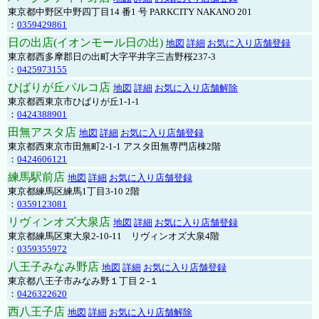
東京都中野区中野四丁目14 番1 号 PARKCITY NAKANO 201
：
0359429861
日の出店(イオンモール日の出)
地図
詳細
お気に入り店舗登録
東京都西多摩郡日の出町大字平井字三吉野桜237-3
：
0425973155
ひばりが丘パルコ店
地図
詳細
お気に入り店舗解除
東京都西東京市ひばりが丘1-1-1
：
0424388901
田無アスタ店
地図
詳細
お気に入り店舗登録
東京都西東京市田無町2-1-1 アスタ田無専門店棟2階
：
0424606121
練馬駅前店
地図
詳細
お気に入り店舗登録
東京都練馬区練馬1丁目3-10 2階
：
0359123081
リヴィンオズ大泉店
地図
詳細
お気に入り店舗登録
東京都練馬区東大泉2-10-11 リヴィンオズ大泉4階
：
0359355972
八王子みなみ野店
地図
詳細
お気に入り店舗登録
東京都八王子市みなみ野１丁目２-１
：
0426322620
西八王子店
地図
詳細
お気に入り店舗解除