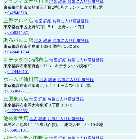
グランデュオ立川店
地図
詳細
お気に入り店舗登録
東京都立川市柴崎町三丁目2番1号グランデュオ立川5階
：
0425405181
上野マルイ店
地図
詳細
お気に入り店舗登録
東京都台東区上野6丁目15-1 上野マルイ7階
：
0358344971
調布パルコ店
地図
詳細
お気に入り店舗登録
東京都調布市小島町 1-38-1 調布パルコ5階
：
0424401734
キテラタウン調布店
地図
詳細
お気に入り店舗登録
東京都調布市菊野台1-33-3 キテラタウン調布2F
：
0424436151
ホームズ仙川店
地図
詳細
お気に入り店舗登録
東京都調布市若葉町2丁目1-7 ホームズ仙川店2階
：
0353847711
三鷹東八店
地図
詳細
お気に入り店舗登録
東京都調布市深大寺東町８丁目３３-１
：
0422706531
池袋東武店
地図
詳細
お気に入り店舗登録
豊島区西池袋1-1-25 東武百貨店 池袋店4F 8～10番地
：
0359531011
パークシティ中野店
地図
詳細
お気に入り店舗登録