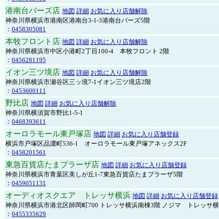
港南台バーズ店
地図
詳細
お気に入り店舗解除
神奈川県横浜市港南区港南台3-1-3港南台バーズ5階
：
0458305081
本牧フロント店
地図
詳細
お気に入り店舗解除
神奈川県横浜市中区小港町2丁目100-4 本牧フロント 2階
：
0456281195
イオン三ツ境店
地図
詳細
お気に入り店舗解除
神奈川県横浜市瀬谷区三ッ境7-1イオン三ツ境店2階
：
0453600111
野比店
地図
詳細
お気に入り店舗解除
神奈川県横須賀市野比1-5-1
：
0468393611
オーロラモール東戸塚店
地図
詳細
お気に入り店舗登録
横浜市戸塚区品濃町536-1 オーロラモール東戸塚アネックス2F
：
0458201561
東急百貨店たまプラーザ店
地図
詳細
お気に入り店舗登録
神奈川県横浜市青葉区美しが丘1-7東急百貨店たまプラーザ5階
：
0459051131
オーディオスクエア トレッサ横浜
地図
詳細
お気に入り店舗登録
神奈川県横浜市港北区師岡町700 トレッサ横浜南棟3階 ノジマ トレッサ
：
0455335629