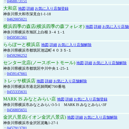
：
0468873151
大和店
地図
詳細
お気に入り店舗登録
神奈川県大和市深見台1-1-18
：
0462005021
横浜四季の森店(横浜四季の森フォレオ)
地図
詳細
お気に入り店舗
神奈川県横浜市旭区上白根３-４１-１
：
0459581561
ららぽーと横浜店
地図
詳細
お気に入り店舗解除
神奈川県横浜市都筑区池辺町４０３５-１
：
0459296252
センター北店(ノースポートモール)
地図
詳細
お気に入り店舗解除
神奈川県横浜市都筑区中川中央１-25-１
：
0459147661
トレッサ横浜店
地図
詳細
お気に入り店舗解除
神奈川県横浜市港北区師岡町700番地
：
0455335631
MARK IS みなとみらい店
地図
詳細
お気に入り店舗登録
神奈川県横浜市みなとみらい3-5-1 MARK IS みなとみらい3F
：
0456805651
金沢八景店(イオン金沢八景店)
地図
詳細
お気に入り店舗解除
神奈川県横浜市金沢区泥亀1-27-1
：
0457913781