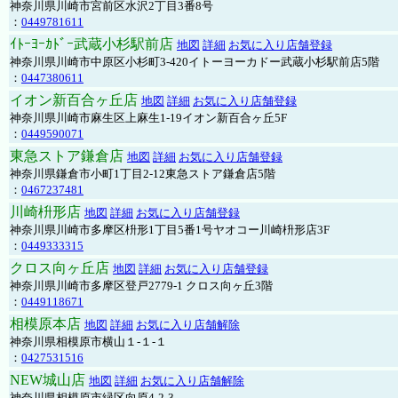
神奈川県川崎市宮前区水沢2丁目3番8号
：
0449781611
ｲﾄｰﾖｰｶﾄﾞｰ武蔵小杉駅前店
地図
詳細
お気に入り店舗登録
神奈川県川崎市中原区小杉町3-420イトーヨーカドー武蔵小杉駅前店5階
：
0447380611
イオン新百合ヶ丘店
地図
詳細
お気に入り店舗登録
神奈川県川崎市麻生区上麻生1-19イオン新百合ヶ丘5F
：
0449590071
東急ストア鎌倉店
地図
詳細
お気に入り店舗登録
神奈川県鎌倉市小町1丁目2-12東急ストア鎌倉店5階
：
0467237481
川崎枡形店
地図
詳細
お気に入り店舗登録
神奈川県川崎市多摩区枡形1丁目5番1号ヤオコー川崎枡形店3F
：
0449333315
クロス向ヶ丘店
地図
詳細
お気に入り店舗登録
神奈川県川崎市多摩区登戸2779-1 クロス向ヶ丘3階
：
0449118671
相模原本店
地図
詳細
お気に入り店舗解除
神奈川県相模原市横山１-１-１
：
0427531516
NEW城山店
地図
詳細
お気に入り店舗解除
神奈川県相模原市緑区向原4-2-3