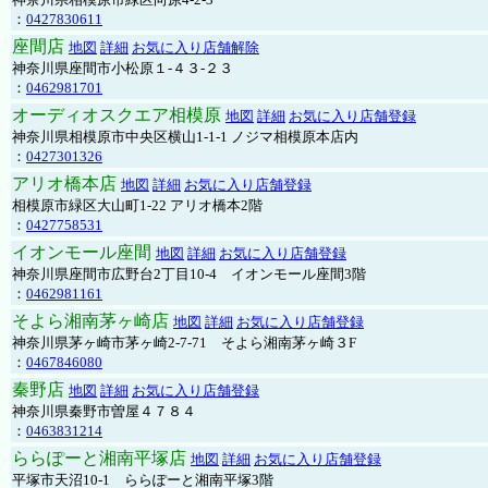
：
0427830611
座間店
地図
詳細
お気に入り店舗解除
神奈川県座間市小松原１-４３-２３
：
0462981701
オーディオスクエア相模原
地図
詳細
お気に入り店舗登録
神奈川県相模原市中央区横山1-1-1 ノジマ相模原本店内
：
0427301326
アリオ橋本店
地図
詳細
お気に入り店舗登録
相模原市緑区大山町1-22 アリオ橋本2階
：
0427758531
イオンモール座間
地図
詳細
お気に入り店舗登録
神奈川県座間市広野台2丁目10-4 イオンモール座間3階
：
0462981161
そよら湘南茅ヶ崎店
地図
詳細
お気に入り店舗登録
神奈川県茅ヶ崎市茅ヶ崎2‐7‐71 そよら湘南茅ヶ崎３F
：
0467846080
秦野店
地図
詳細
お気に入り店舗登録
神奈川県秦野市曽屋４７８４
：
0463831214
ららぽーと湘南平塚店
地図
詳細
お気に入り店舗登録
平塚市天沼10-1 ららぽーと湘南平塚3階