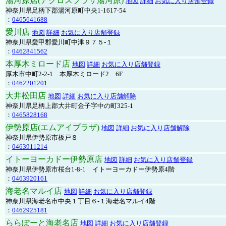
湯河原店(アクロスプラザ湯河原)
地図
詳細
お気に入り店舗登録
神奈川県足柄下郡湯河原町中央1-1617-54
：
0465641688
愛川店
地図
詳細
お気に入り店舗登録
神奈川県愛甲郡愛川町中津９７５-１
：
0462841562
本厚木ミロード店
地図
詳細
お気に入り店舗登録
厚木市中町2-2-1 本厚木ミロード2 6F
：
0462201201
大井松田店
地図
詳細
お気に入り店舗解除
神奈川県足柄上郡大井町金子字中の町325-1
：
0465828168
伊勢原店(エムアイプラザ)
地図
詳細
お気に入り店舗解除
神奈川県伊勢原市板戸８
：
0463911214
イトーヨーカドー伊勢原店
地図
詳細
お気に入り店舗登録
神奈川県伊勢原市桜台1-8-1 イトーヨーカドー伊勢原4階
：
0463920161
海老名マルイ店
地図
詳細
お気に入り店舗登録
神奈川県海老名市中央１丁目６-１海老名マルイ4階
：
0462925181
ららぽーと海老名店
地図
詳細
お気に入り店舗登録