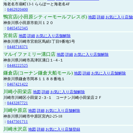
海老名市扇町13-1 ららぽーと海老名4F
：
0462920400
鴨宮店(小田原シティーモールフレスポ)
地図
詳細
お気に入り店舗
神奈川県小田原市前川１２０
：
0465452345
宮前店
地図
詳細
お気に入り店舗解除
神奈川県川崎市宮前区馬絹1丁目9番地5号
：
0448718371
マルイファミリー溝口店
地図
詳細
お気に入り店舗解除
神奈川県川崎市高津区溝口１-４-１
：
0448222525
鎌倉店(コーナン鎌倉大船モール)
地図
詳細
お気に入り店舗解除
神奈川県鎌倉市岡本１１８８番地１
：
0467421422
川崎小田栄店
地図
詳細
お気に入り店舗解除
川崎市川崎区小田栄２‐３‐１ コーナン川崎小田栄店２Ｆ
：
0443287721
川崎中原店
地図
詳細
お気に入り店舗解除
神奈川県川崎市中原区宮内2-25-18
：
0447501711
川崎水沢店
地図
詳細
お気に入り店舗登録