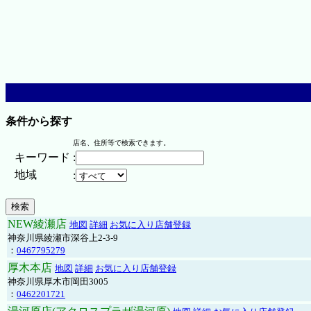
条件から探す
店名、住所等で検索できます。
キーワード
:
地域
:
NEW綾瀬店
地図
詳細
お気に入り店舗登録
神奈川県綾瀬市深谷上2-3-9
：
0467795279
厚木本店
地図
詳細
お気に入り店舗登録
神奈川県厚木市岡田3005
：
0462201721