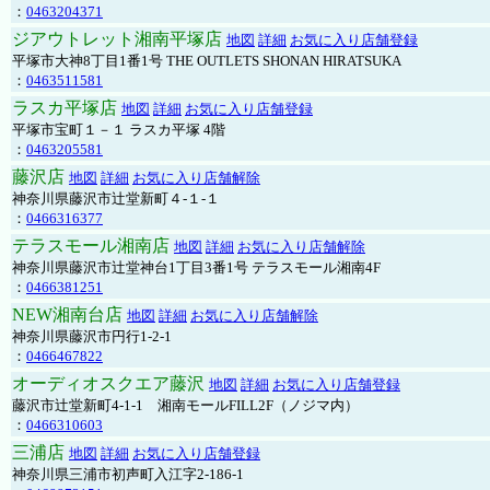
：
0463204371
ジアウトレット湘南平塚店
地図
詳細
お気に入り店舗登録
平塚市大神8丁目1番1号 THE OUTLETS SHONAN HIRATSUKA
：
0463511581
ラスカ平塚店
地図
詳細
お気に入り店舗登録
平塚市宝町１－１ ラスカ平塚 4階
：
0463205581
藤沢店
地図
詳細
お気に入り店舗解除
神奈川県藤沢市辻堂新町４-１-１
：
0466316377
テラスモール湘南店
地図
詳細
お気に入り店舗解除
神奈川県藤沢市辻堂神台1丁目3番1号 テラスモール湘南4F
：
0466381251
NEW湘南台店
地図
詳細
お気に入り店舗解除
神奈川県藤沢市円行1-2-1
：
0466467822
オーディオスクエア藤沢
地図
詳細
お気に入り店舗登録
藤沢市辻堂新町4-1-1 湘南モールFILL2F（ノジマ内）
：
0466310603
三浦店
地図
詳細
お気に入り店舗登録
神奈川県三浦市初声町入江字2-186-1