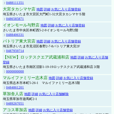
：
0488111351
大宮タカシマヤ店
地図
詳細
お気に入り店舗登録
埼玉県さいたま市大宮区大門町1-32大宮タカシマヤ５階
：
0486585871
イオンモール与野店
地図
詳細
お気に入り店舗登録
さいたま市中央区本町西5-2-9イオンモール与野2階
：
0488406331
パトリア東大宮店
地図
詳細
お気に入り店舗登録
埼玉県さいたま市見沼区春野2-7-8パトリア東大宮2F
：
0487959714
【NEW】ロッテスクエア武蔵浦和店
地図
詳細
お気に入り店舗
登録
埼玉県さいたま市南区沼影1-19-19ロッテスクエア武蔵浦和店３階
：
0000000000
マルイファミリー志木店
地図
詳細
お気に入り店舗登録
埼玉県志木市本町5-26-1 マルイファミリー志木5階
：
0484861201
草加舎人店
地図
詳細
お気に入り店舗解除
埼玉県草加市遊馬町2-1
：
0489267051
アコス草加店
地図
詳細
お気に入り店舗登録