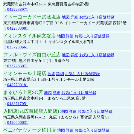
武蔵野市吉祥寺本町2-3-1 東急百貨店吉祥寺店5階
：
0422238971
イトーヨーカドー武蔵境店
地図
詳細
お気に入り店舗登録
東京都武蔵野市境南町２丁目３?６ イトーヨーカドー 武蔵境店 西館5階
：
0422303081
イオンスタイル碑文谷店
地図
詳細
お気に入り店舗登録
目黒区碑文谷４丁目１-１ イオンスタイル碑文谷7階
：
0357208661
フレル・ウィズ自由が丘店
地図
詳細
お気に入り店舗登録
東京都目黒区自由が丘１丁目６番９号
：
0357263071
イオンモール上尾店
地図
詳細
お気に入り店舗登録
埼玉県上尾市愛宕3丁目8-１号イオンモール上尾２階
：
0487790181
まるひろ上尾SC店
地図
詳細
お気に入り店舗登録
埼玉県上尾市宮本町1-1 まるひろ上尾SC店5階
：
0488717051
入間店(丸広百貨店入間店)
地図
詳細
お気に入り店舗登録
埼玉県入間市豊岡1-6-12 丸広（まるひろ）百貨店 入間店５F
：
0429606631
ベニバナウォーク桶川店
地図
詳細
お気に入り店舗登録