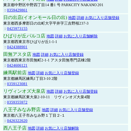
東京都中野区中野四丁目14 番1 号 PARKCITY NAKANO 201
：
0359429861
日の出店(イオンモール日の出)
地図
詳細
お気に入り店舗登録
東京都西多摩郡日の出町大字平井字三吉野桜237-3
：
0425973155
ひばりが丘パルコ店
地図
詳細
お気に入り店舗解除
東京都西東京市ひばりが丘1-1-1
：
0424388901
田無アスタ店
地図
詳細
お気に入り店舗登録
東京都西東京市田無町2-1-1 アスタ田無専門店棟2階
：
0424606121
練馬駅前店
地図
詳細
お気に入り店舗登録
東京都練馬区練馬1丁目3-10 2階
：
0359123081
リヴィンオズ大泉店
地図
詳細
お気に入り店舗登録
東京都練馬区東大泉2-10-11 リヴィンオズ大泉4階
：
0359355972
八王子みなみ野店
地図
詳細
お気に入り店舗登録
東京都八王子市みなみ野１丁目２-１
：
0426322620
西八王子店
地図
詳細
お気に入り店舗解除