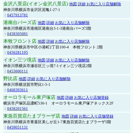
金沢八景店(イオン金沢八景店)
地図
詳細
お気に入り店舗解除
神奈川県横浜市金沢区泥亀1-27-1
：
0457913781
港南台バーズ店
地図
詳細
お気に入り店舗解除
神奈川県横浜市港南区港南台3-1-3港南台バーズ5階
：
0458305081
本牧フロント店
地図
詳細
お気に入り店舗解除
神奈川県横浜市中区小港町2丁目100-4 本牧フロント 2階
：
0456281195
イオン三ツ境店
地図
詳細
お気に入り店舗解除
神奈川県横浜市瀬谷区三ッ境7-1イオン三ツ境店2階
：
0453600111
野比店
地図
詳細
お気に入り店舗解除
神奈川県横須賀市野比1-5-1
：
0468393611
オーロラモール東戸塚店
地図
詳細
お気に入り店舗登録
横浜市戸塚区品濃町536-1 オーロラモール東戸塚アネックス2F
：
0458201561
東急百貨店たまプラーザ店
地図
詳細
お気に入り店舗登録
神奈川県横浜市青葉区美しが丘1-7東急百貨店たまプラーザ5階
：
0459051131