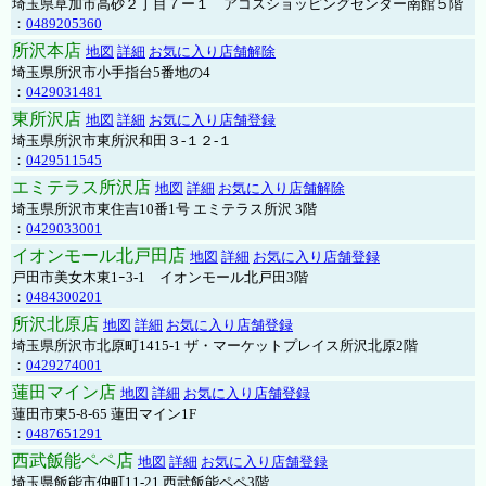
埼玉県草加市高砂２丁目７ー１ アコスショッピングセンター南館５階
：
0489205360
所沢本店
地図
詳細
お気に入り店舗解除
埼玉県所沢市小手指台5番地の4
：
0429031481
東所沢店
地図
詳細
お気に入り店舗登録
埼玉県所沢市東所沢和田３-１２-１
：
0429511545
エミテラス所沢店
地図
詳細
お気に入り店舗解除
埼玉県所沢市東住吉10番1号 エミテラス所沢 3階
：
0429033001
イオンモール北戸田店
地図
詳細
お気に入り店舗登録
戸田市美女木東1ｰ3‐1 イオンモール北戸田3階
：
0484300201
所沢北原店
地図
詳細
お気に入り店舗登録
埼玉県所沢市北原町1415-1 ザ・マーケットプレイス所沢北原2階
：
0429274001
蓮田マイン店
地図
詳細
お気に入り店舗登録
蓮田市東5-8-65 蓮田マイン1F
：
0487651291
西武飯能ペペ店
地図
詳細
お気に入り店舗登録
埼玉県飯能市仲町11-21 西武飯能ペペ3階