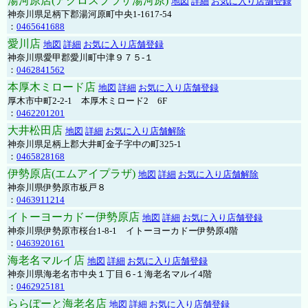
湯河原店(アクロスプラザ湯河原)
地図
詳細
お気に入り店舗登録
神奈川県足柄下郡湯河原町中央1-1617-54
：
0465641688
愛川店
地図
詳細
お気に入り店舗登録
神奈川県愛甲郡愛川町中津９７５-１
：
0462841562
本厚木ミロード店
地図
詳細
お気に入り店舗登録
厚木市中町2-2-1 本厚木ミロード2 6F
：
0462201201
大井松田店
地図
詳細
お気に入り店舗解除
神奈川県足柄上郡大井町金子字中の町325-1
：
0465828168
伊勢原店(エムアイプラザ)
地図
詳細
お気に入り店舗解除
神奈川県伊勢原市板戸８
：
0463911214
イトーヨーカドー伊勢原店
地図
詳細
お気に入り店舗登録
神奈川県伊勢原市桜台1-8-1 イトーヨーカドー伊勢原4階
：
0463920161
海老名マルイ店
地図
詳細
お気に入り店舗登録
神奈川県海老名市中央１丁目６-１海老名マルイ4階
：
0462925181
ららぽーと海老名店
地図
詳細
お気に入り店舗登録