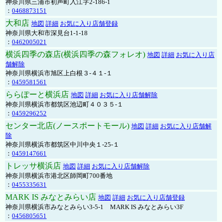
神奈川県三浦市初声町入江字2-186-1
：
0468873151
大和店
地図
詳細
お気に入り店舗登録
神奈川県大和市深見台1-1-18
：
0462005021
横浜四季の森店(横浜四季の森フォレオ)
地図
詳細
お気に入り店
舗解除
神奈川県横浜市旭区上白根３-４１-１
：
0459581561
ららぽーと横浜店
地図
詳細
お気に入り店舗解除
神奈川県横浜市都筑区池辺町４０３５-１
：
0459296252
センター北店(ノースポートモール)
地図
詳細
お気に入り店舗解
除
神奈川県横浜市都筑区中川中央１-25-１
：
0459147661
トレッサ横浜店
地図
詳細
お気に入り店舗解除
神奈川県横浜市港北区師岡町700番地
：
0455335631
MARK IS みなとみらい店
地図
詳細
お気に入り店舗登録
神奈川県横浜市みなとみらい3-5-1 MARK IS みなとみらい3F
：
0456805651