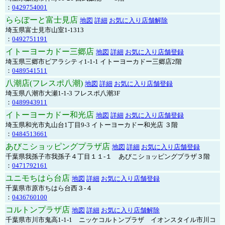
：
0429754001
ららぽーと富士見店
地図
詳細
お気に入り店舗解除
埼玉県富士見市山室1-1313
：
0492751191
イトーヨーカドー三郷店
地図
詳細
お気に入り店舗登録
埼玉県三郷市ピアラシティ1-1-1 イトーヨーカドー三郷店2階
：
0489541511
八潮店(フレスポ八潮)
地図
詳細
お気に入り店舗登録
埼玉県八潮市大瀬1-1-3 フレスポ八潮3F
：
0489943911
イトーヨーカドー和光店
地図
詳細
お気に入り店舗登録
埼玉県和光市丸山台1丁目9-3 イトーヨーカドー和光店 ３階
：
0484513661
あびこショッピングプラザ店
地図
詳細
お気に入り店舗登録
千葉県我孫子市我孫子４丁目１１-１ あびこショッピングプラザ３階
：
0471792161
ユニモちはら台店
地図
詳細
お気に入り店舗登録
千葉県市原市ちはら台西３-４
：
0436760100
コルトンプラザ店
地図
詳細
お気に入り店舗解除
千葉県市川市鬼高1-1-1 ニッケコルトンプラザ イオンスタイル市川コ