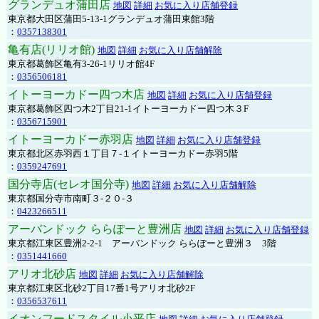
グランデュオ蒲田店
地図
詳細
お気に入り店舗登録
東京都大田区蒲田5-13-1グランデュオ蒲田東館3階
：
0357138301
亀有店(リリオ館)
地図
詳細
お気に入り店舗解除
東京都葛飾区亀有3-26-1リリオ館4F
：
0356506181
イトーヨーカドー四つ木店
地図
詳細
お気に入り店舗登録
東京都葛飾区四つ木2丁目21-1イトーヨーカドー四つ木３F
：
0356715901
イトーヨーカドー赤羽店
地図
詳細
お気に入り店舗登録
東京都北区赤羽西１丁目７-１イトーヨーカドー赤羽5階
：
0359247691
国分寺店(セレオ国分寺)
地図
詳細
お気に入り店舗解除
東京都国分寺市南町３-２０-３
：
0423266511
アーバンドック ららぽーと豊洲店
地図
詳細
お気に入り店舗登録
東京都江東区豊洲2-2-1 アーバンドック ららぽーと豊洲３ 3階
：
0351441660
アリオ北砂店
地図
詳細
お気に入り店舗解除
東京都江東区北砂2丁目17番1号アリオ北砂2F
：
0356537611
イオンフードスタイル小平店