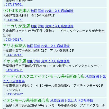
千葉県柏市若柴178-4
：
0471376701
ｲｵﾝﾓｰﾙ木更津店
地図
詳細
お気に入り店舗解除
木更津市築地1番4 ｲｵﾝﾓｰﾙ木更津1F
：
0438306971
ユーカリが丘店
地図
詳細
お気に入り店舗登録
佐倉市西ユーカリが丘6丁目12番地3 イオンタウンユーカリが丘東街
区3階
：
0434603171
アリオ蘇我店
地図
詳細
お気に入り店舗登録
千葉県千葉市中央区川崎町52-7 アリオ蘇我店２F
：
0432082131
イオン銚子店
地図
詳細
お気に入り店舗登録
千葉県銚子市三崎町2丁目2660-1 イオン銚子ショッピングセンター２Ｆ
：
0479303211
オーディオスクエアイオンモール幕張新都心店
地図
詳細
お気
に入り店舗登録
千葉市美浜区豊砂1-6 イオンモール幕張新都心 アクティブモール2Ｆ
（ノジマ内）
：
0433503707
イオンモール幕張新都心店
地図
詳細
お気に入り店舗登録
千葉県千葉市美浜区豊砂1-6イオンモール幕張新都心 アクティブモール