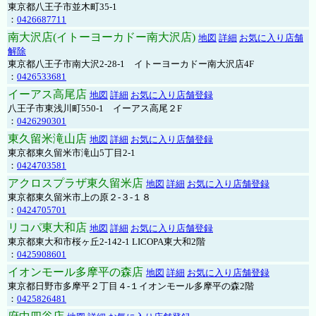
東京都八王子市並木町35-1
：
0426687711
南大沢店(イトーヨーカドー南大沢店)
地図
詳細
お気に入り店舗
解除
東京都八王子市南大沢2-28-1 イトーヨーカドー南大沢店4F
：
0426533681
イーアス高尾店
地図
詳細
お気に入り店舗登録
八王子市東浅川町550-1 イーアス高尾２F
：
0426290301
東久留米滝山店
地図
詳細
お気に入り店舗登録
東京都東久留米市滝山5丁目2-1
：
0424703581
アクロスプラザ東久留米店
地図
詳細
お気に入り店舗登録
東京都東久留米市上の原２-３-１８
：
0424705701
リコパ東大和店
地図
詳細
お気に入り店舗登録
東京都東大和市桜ヶ丘2-142-1 LICOPA東大和2階
：
0425908601
イオンモール多摩平の森店
地図
詳細
お気に入り店舗登録
東京都日野市多摩平２丁目４-１イオンモール多摩平の森2階
：
0425826481