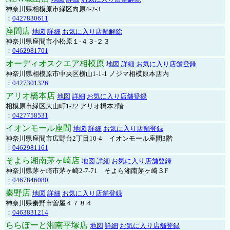
神奈川県相模原市緑区向原4-2-3
：
0427830611
座間店
地図
詳細
お気に入り店舗解除
神奈川県座間市小松原１-４３-２３
：
0462981701
オーディオスクエア相模原
地図
詳細
お気に入り店舗登録
神奈川県相模原市中央区横山1-1-1 ノジマ相模原本店内
：
0427301326
アリオ橋本店
地図
詳細
お気に入り店舗登録
相模原市緑区大山町1-22 アリオ橋本2階
：
0427758531
イオンモール座間
地図
詳細
お気に入り店舗登録
神奈川県座間市広野台2丁目10-4 イオンモール座間3階
：
0462981161
そよら湘南茅ヶ崎店
地図
詳細
お気に入り店舗登録
神奈川県茅ヶ崎市茅ヶ崎2‐7‐71 そよら湘南茅ヶ崎３F
：
0467846080
秦野店
地図
詳細
お気に入り店舗登録
神奈川県秦野市曽屋４７８４
：
0463831214
ららぽーと湘南平塚店
地図
詳細
お気に入り店舗登録