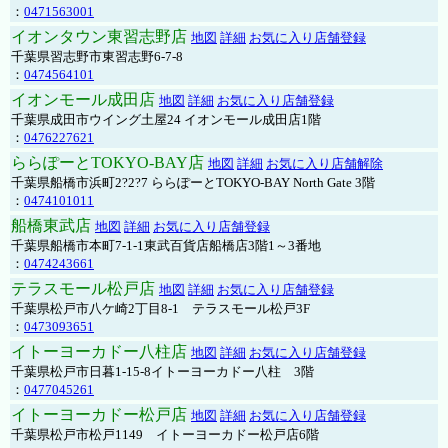
：
0471563001
イオンタウン東習志野店
地図
詳細
お気に入り店舗登録
千葉県習志野市東習志野6-7-8
：
0474564101
イオンモール成田店
地図
詳細
お気に入り店舗登録
千葉県成田市ウイング土屋24 イオンモール成田店1階
：
0476227621
ららぽーとTOKYO-BAY店
地図
詳細
お気に入り店舗解除
千葉県船橋市浜町2?2?7 ららぽーとTOKYO-BAY North Gate 3階
：
0474101011
船橋東武店
地図
詳細
お気に入り店舗登録
千葉県船橋市本町7-1-1東武百貨店船橋店3階1～3番地
：
0474243661
テラスモール松戸店
地図
詳細
お気に入り店舗登録
千葉県松戸市八ケ崎2丁目8-1 テラスモール松戸3F
：
0473093651
イトーヨーカドー八柱店
地図
詳細
お気に入り店舗登録
千葉県松戸市日暮1-15-8イトーヨーカドー八柱 3階
：
0477045261
イトーヨーカドー松戸店
地図
詳細
お気に入り店舗登録
千葉県松戸市松戸1149 イトーヨーカドー松戸店6階