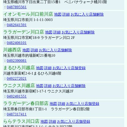
埼玉県桶川市下日出東二丁目15番1 ベニバナウォーク桶川1階
：
0487895561
イオンモール川口前川店
地図
詳細
お気に入り店舗解除
埼玉県川口市前川 1-1-11-3003
：
0482641591
ララガーデン川口店
地図
詳細
お気に入り店舗解除
埼玉県川口市宮町18-9 ララガーデン川口 2F
：
0482406101
川越西店
地図
詳細
お気に入り店舗解除
埼玉県川越市的場新町21番地10
：
0492390081
まるひろ川越店
地図
詳細
お気に入り店舗登録
川越市新富町2-6-1まるひろ川越6階
：
0492272021
ウニクス川越店
地図
詳細
お気に入り店舗解除
埼玉県川越市新宿町1-17-1 ウニクス川越2F
：
0492491551
ララガーデン春日部店
地図
詳細
お気に入り店舗登録
埼玉県春日部市南1丁目1-1 ララガーデン春日部2階
：
0487317411
ららテラス川口店
地図
詳細
お気に入り店舗登録
埼玉県川口市栄町3-5-1ららテラス川口7階