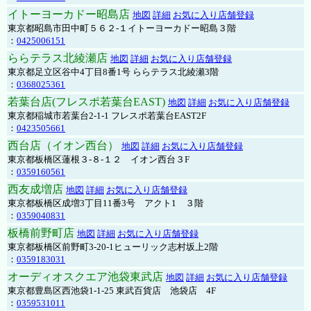
イトーヨーカドー昭島店
地図
詳細
お気に入り店舗登録
東京都昭島市田中町５６２-１イトーヨーカドー昭島３階
：
0425006151
ららテラス北綾瀬店
地図
詳細
お気に入り店舗登録
東京都足立区谷中4丁目8番1号 ららテラス北綾瀬3階
：
0368025361
若葉台店(フレスポ若葉台EAST)
地図
詳細
お気に入り店舗登録
東京都稲城市若葉台2-1-1 フレスポ若葉台EAST2F
：
0423505661
西台店（イオン西台）
地図
詳細
お気に入り店舗登録
東京都板橋区蓮根３-８-１２ イオン西台３F
：
0359160561
西友成増店
地図
詳細
お気に入り店舗登録
東京都板橋区成増3丁目11番3号 アクト1 ３階
：
0359040831
板橋前野町店
地図
詳細
お気に入り店舗登録
東京都板橋区前野町3-20-1ヒューリック志村坂上2階
：
0359183031
オーディオスクエア池袋東武店
地図
詳細
お気に入り店舗登録
東京都豊島区西池袋1-1-25 東武百貨店 池袋店 4F
：
0359531011