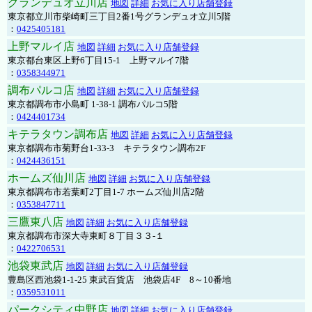
グランデュオ立川店
地図
詳細
お気に入り店舗登録
東京都立川市柴崎町三丁目2番1号グランデュオ立川5階
：
0425405181
上野マルイ店
地図
詳細
お気に入り店舗登録
東京都台東区上野6丁目15-1 上野マルイ7階
：
0358344971
調布パルコ店
地図
詳細
お気に入り店舗登録
東京都調布市小島町 1-38-1 調布パルコ5階
：
0424401734
キテラタウン調布店
地図
詳細
お気に入り店舗登録
東京都調布市菊野台1-33-3 キテラタウン調布2F
：
0424436151
ホームズ仙川店
地図
詳細
お気に入り店舗登録
東京都調布市若葉町2丁目1-7 ホームズ仙川店2階
：
0353847711
三鷹東八店
地図
詳細
お気に入り店舗登録
東京都調布市深大寺東町８丁目３３-１
：
0422706531
池袋東武店
地図
詳細
お気に入り店舗登録
豊島区西池袋1-1-25 東武百貨店 池袋店4F 8～10番地
：
0359531011
パークシティ中野店
地図
詳細
お気に入り店舗登録