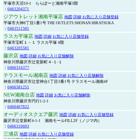
平塚市天沼10-1 ららぽーと湘南平塚3階
：
0463204371
ジアウトレット湘南平塚店
地図
詳細
お気に入り店舗登録
平塚市大神8丁目1番1号 THE OUTLETS SHONAN HIRATSUKA
：
0463511581
ラスカ平塚店
地図
詳細
お気に入り店舗登録
平塚市宝町１－１ ラスカ平塚 4階
：
0463205581
藤沢店
地図
詳細
お気に入り店舗解除
神奈川県藤沢市辻堂新町４-１-１
：
0466316377
テラスモール湘南店
地図
詳細
お気に入り店舗解除
神奈川県藤沢市辻堂神台1丁目3番1号 テラスモール湘南4F
：
0466381251
NEW湘南台店
地図
詳細
お気に入り店舗解除
神奈川県藤沢市円行1-2-1
：
0466467822
オーディオスクエア藤沢
地図
詳細
お気に入り店舗登録
藤沢市辻堂新町4-1-1 湘南モールFILL2F（ノジマ内）
：
0466310603
三浦店
地図
詳細
お気に入り店舗登録