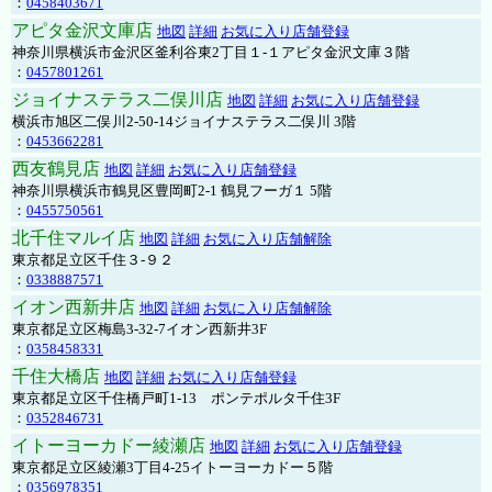
：
0458403671
アピタ金沢文庫店
地図
詳細
お気に入り店舗登録
神奈川県横浜市金沢区釜利谷東2丁目１-１アピタ金沢文庫３階
：
0457801261
ジョイナステラス二俣川店
地図
詳細
お気に入り店舗登録
横浜市旭区二俣川2-50-14ジョイナステラス二俣川 3階
：
0453662281
西友鶴見店
地図
詳細
お気に入り店舗登録
神奈川県横浜市鶴見区豊岡町2-1 鶴見フーガ１ 5階
：
0455750561
北千住マルイ店
地図
詳細
お気に入り店舗解除
東京都足立区千住３-９２
：
0338887571
イオン西新井店
地図
詳細
お気に入り店舗解除
東京都足立区梅島3-32-7イオン西新井3F
：
0358458331
千住大橋店
地図
詳細
お気に入り店舗登録
東京都足立区千住橋戸町1-13 ポンテポルタ千住3F
：
0352846731
イトーヨーカドー綾瀬店
地図
詳細
お気に入り店舗登録
東京都足立区綾瀬3丁目4-25イトーヨーカドー５階
：
0356978351