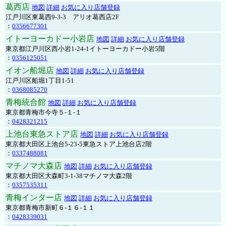
葛西店
地図
詳細
お気に入り店舗登録
江戸川区東葛西9-3-3 アリオ葛西店2F
：
0356677301
イトーヨーカドー小岩店
地図
詳細
お気に入り店舗登録
東京都江戸川区西小岩1-24-1イトーヨーカドー小岩5階
：
0356125051
イオン船堀店
地図
詳細
お気に入り店舗登録
江戸川区船堀1丁目1-51
：
0368085270
青梅統合館
地図
詳細
お気に入り店舗登録
東京都青梅市今寺５-１-１
：
0428321215
上池台東急ストア店
地図
詳細
お気に入り店舗登録
東京都大田区上池台5-23-5東急ストア上池台店2階
：
0337488081
マチノマ大森店
地図
詳細
お気に入り店舗登録
東京都大田区大森町3-1-38マチノマ大森2階
：
0357535311
青梅インター店
地図
詳細
お気に入り店舗登録
東京都青梅市新町６-１６-１１
：
0428339031