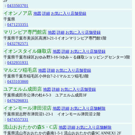
2F
：
0433503701
イオンノア店
地図
詳細
お気に入り店舗登録
千葉県
：
0471233351
マリンピア専門館店
地図
詳細
お気に入り店舗登録
千葉県千葉市美浜区高洲3-21-1イオンマリンピア専門館1階
：
0432782571
イオンスタイル鎌取店
地図
詳細
お気に入り店舗登録
千葉県千葉市緑区おゆみ野3-16-1ゆみ～る鎌取ショッピングセンター3階
：
0432931931
マルエツ稲毛店
地図
詳細
お気に入り店舗登録
千葉県千葉市稲毛区小仲台7-2-1マルエツ稲毛3階
：
0433103860
ユアエルム成田店
地図
詳細
お気に入り店舗登録
千葉県成田市公津の杜4-5-3 ユアエルム成田3F
：
0476296831
イオンモール津田沼店
地図
詳細
お気に入り店舗解除
千葉県習志野市津田沼1-23-1 イオンモール津田沼２階
：
0474557331
流山おおたかの森S・C店
地図
詳細
お気に入り店舗解除
千葉県流山市おおたかの森南1-5-1 流山おおたかの森SC ANNEX1 2F