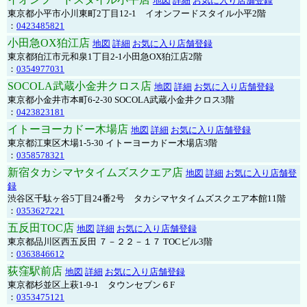
地図
詳細
お気に入り店舗登録
東京都小平市小川東町2丁目12-1 イオンフードスタイル小平2階
：
0423485821
小田急OX狛江店
地図
詳細
お気に入り店舗登録
東京都狛江市元和泉1丁目2-1小田急OX狛江店2階
：
0354977031
SOCOLA武蔵小金井クロス店
地図
詳細
お気に入り店舗登録
東京都小金井市本町6-2-30 SOCOLA武蔵小金井クロス3階
：
0423823181
イトーヨーカドー木場店
地図
詳細
お気に入り店舗登録
東京都江東区木場1-5-30 イトーヨーカドー木場店3階
：
0358578321
新宿タカシマヤタイムズスクエア店
地図
詳細
お気に入り店舗登
録
渋谷区千駄ヶ谷5丁目24番2号 タカシマヤタイムズスクエア本館11階
：
0353627221
五反田TOC店
地図
詳細
お気に入り店舗登録
東京都品川区西五反田 ７－２２－１７ TOCビル3階
：
0363846612
荻窪駅前店
地図
詳細
お気に入り店舗登録
東京都杉並区上萩1-9-1 タウンセブン６F
：
0353475121