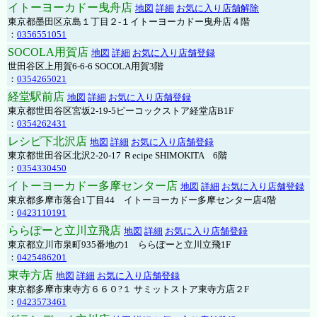
イトーヨーカドー曳舟店
地図
詳細
お気に入り店舗解除
東京都墨田区京島１丁目２-１イトーヨーカドー曳舟店４階
：
0356551051
SOCOLA用賀店
地図
詳細
お気に入り店舗登録
世田谷区上用賀6-6-6 SOCOLA用賀3階
：
0354265021
経堂駅前店
地図
詳細
お気に入り店舗登録
東京都世田谷区宮坂2-19-5ピーコックストア経堂店B1F
：
0354262431
レシピ下北沢店
地図
詳細
お気に入り店舗登録
東京都世田谷区北沢2-20-17 Ｒecipe SHIMOKITA 6階
：
0354330450
イトーヨーカドー多摩センター店
地図
詳細
お気に入り店舗登録
東京都多摩市落合1丁目44 イトーヨーカドー多摩センター店4階
：
0423110191
ららぽーと立川立飛店
地図
詳細
お気に入り店舗登録
東京都立川市泉町935番地の1 ららぽーと立川立飛1F
：
0425486201
東寺方店
地図
詳細
お気に入り店舗登録
東京都多摩市東寺方６６０?１ サミットストア東寺方店２F
：
0423573461