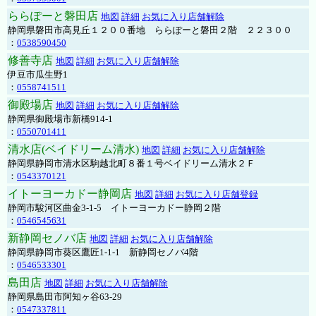
ららぽーと磐田店
地図
詳細
お気に入り店舗解除
静岡県磐田市高見丘１２００番地 ららぽーと磐田２階 ２２３００
：
0538590450
修善寺店
地図
詳細
お気に入り店舗解除
伊豆市瓜生野1
：
0558741511
御殿場店
地図
詳細
お気に入り店舗解除
静岡県御殿場市新橋914-1
：
0550701411
清水店(ベイドリーム清水)
地図
詳細
お気に入り店舗解除
静岡県静岡市清水区駒越北町８番１号ベイドリーム清水２Ｆ
：
0543370121
イトーヨーカドー静岡店
地図
詳細
お気に入り店舗登録
静岡市駿河区曲金3-1-5 イトーヨーカドー静岡２階
：
0546545631
新静岡セノバ店
地図
詳細
お気に入り店舗解除
静岡県静岡市葵区鷹匠1-1-1 新静岡セノバ4階
：
0546533301
島田店
地図
詳細
お気に入り店舗解除
静岡県島田市阿知ヶ谷63-29
：
0547337811