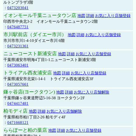
ルトンプラザ3階
：
0473203041
イオンモール千葉ニュータウン店
地図
詳細
お気に入り店舗登録
印西市中央北3-2 イオンモール千葉ニュータウン2階
：
0476487751
市川駅前店（ダイエー市川）
地図
詳細
お気に入り店舗登録
市川市市川1-4-10ダイエー市川 6階
：
0473231361
ニューコースト新浦安店
地図
詳細
お気に入り店舗登録
千葉県浦安市明海4丁目1-1ニューコースト新浦安3階
：
0473063401
トライアル西友浦安店
地図
詳細
お気に入り店舗登録
千葉県浦安市北栄1-14-1 トライアル西友浦安店3F
：
0473057661
鎌ヶ谷店(ヨークタウン)
地図
詳細
お気に入り店舗解除
千葉県鎌ヶ谷東道野辺5-16-38 ヨークタウン2F
：
0474417481
柏モディ店
地図
詳細
お気に入り店舗解除
千葉県柏市柏1丁目2-26 柏モディ4F
：
0471668121
ららぽーと柏の葉店
地図
詳細
お気に入り店舗登録