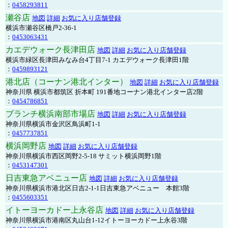
：
0458293811
瀬谷店
地図
詳細
お気に入り店舗登録
横浜市瀬谷区橋戸2-36-1
：
0453063431
カエデウォーク長津田店
地図
詳細
お気に入り店舗登録
横浜市緑区長津田みなみ台4丁目7-1 カエデウォーク長津田1階
：
0459893121
港北店（コーナン港北インター）
地図
詳細
お気に入り店舗登録
神奈川県 横浜市都筑区 折本町 191番地コーナン港北インター店2階
：
0454786851
ブランチ横浜南部市場店
地図
詳細
お気に入り店舗登録
神奈川県横浜市金沢区鳥浜町1-1
：
0457737851
横浜岡野店
地図
詳細
お気に入り店舗登録
神奈川県横浜市西区岡野2-5-18 サミット横浜岡野1階
：
0453147301
日吉東急アベニュー店
地図
詳細
お気に入り店舗登録
神奈川県横浜市港北区日吉2-1-1日吉東急アベニュー 本館3階
：
0455603351
イトーヨーカドー上永谷店
地図
詳細
お気に入り店舗登録
神奈川県横浜市港南区丸山台1-12イトーヨーカドー上永谷3階