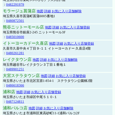
：
0482291979
モラージュ菖蒲店
地図
詳細
お気に入り店舗解除
埼玉県久喜市菖蒲町菖蒲6005番地1
：
0480872501
熊谷ニットーモール店
地図
詳細
お気に入り店舗登録
埼玉県熊谷市銀座2-245 ニットーモール3F
：
0485010600
イトーヨーカドー久喜店
地図
詳細
お気に入り店舗登録
久喜市久喜中央４丁目９-１１ イトーヨーカドー 久喜店4階
：
0480261281
レイクタウン店
地図
詳細
お気に入り店舗解除
埼玉県越谷市レイクタウン３丁目１番地１
：
0489901251
大宮ステラタウン店
地図
詳細
お気に入り店舗登録
埼玉県さいたま市北区宮原1-854-1 ステラタウン公園棟2階
：
0486618366
浦和店
地図
詳細
お気に入り店舗登録
埼玉県さいたま市緑区中尾５１０-１
：
0487124811
浦和パルコ店
地図
詳細
お気に入り店舗解除
埼玉県さいたま市浦和区東高砂町11-1浦和パルコ2F