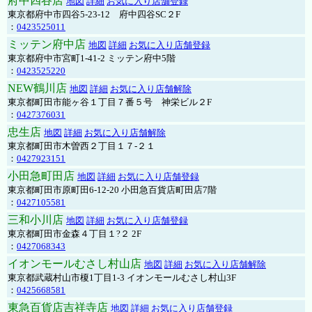
府中四谷店
地図
詳細
お気に入り店舗登録
東京都府中市四谷5-23-12 府中四谷SC２F
：
0423525011
ミッテン府中店
地図
詳細
お気に入り店舗登録
東京都府中市宮町1-41-2 ミッテン府中5階
：
0423525220
NEW鶴川店
地図
詳細
お気に入り店舗解除
東京都町田市能ヶ谷１丁目７番５号 神栄ビル２F
：
0427376031
忠生店
地図
詳細
お気に入り店舗解除
東京都町田市木曽西２丁目１７-２１
：
0427923151
小田急町田店
地図
詳細
お気に入り店舗登録
東京都町田市原町田6-12-20 小田急百貨店町田店7階
：
0427105581
三和小川店
地図
詳細
お気に入り店舗登録
東京都町田市金森４丁目１?２ 2F
：
0427068343
イオンモールむさし村山店
地図
詳細
お気に入り店舗解除
東京都武蔵村山市榎1丁目1-3 イオンモールむさし村山3F
：
0425668581
東急百貨店吉祥寺店
地図
詳細
お気に入り店舗登録