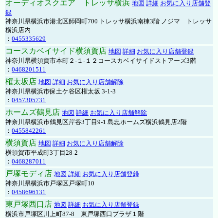
オーディオスクエア トレッサ横浜
地図
詳細
お気に入り店舗登
録
神奈川県横浜市港北区師岡町700 トレッサ横浜南棟3階 ノジマ トレッサ
横浜店内
：
0455335629
コースカベイサイド横須賀店
地図
詳細
お気に入り店舗登録
神奈川県横須賀市本町２-１-１２コースカベイサイドストアーズ3階
：
0468201511
権太坂店
地図
詳細
お気に入り店舗解除
神奈川県横浜市保土ケ谷区権太坂 3-1-3
：
0457305731
ホームズ鶴見店
地図
詳細
お気に入り店舗解除
神奈川県横浜市鶴見区岸谷3丁目9-1 島忠ホームズ横浜鶴見店2階
：
0455842261
横須賀店
地図
詳細
お気に入り店舗解除
横須賀市平成町3丁目28-2
：
0468287011
戸塚モディ店
地図
詳細
お気に入り店舗登録
神奈川県横浜市戸塚区戸塚町10
：
0458696131
東戸塚西口店
地図
詳細
お気に入り店舗登録
横浜市戸塚区川上町87-8 東戸塚西口プラザ１階