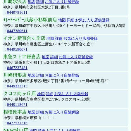
川崎水沢店
地図
詳細
お気に入り店舗登録
神奈川県川崎市宮前区水沢2丁目3番8号
：
0449781611
ｲﾄｰﾖｰｶﾄﾞｰ武蔵小杉駅前店
地図
詳細
お気に入り店舗登録
神奈川県川崎市中原区小杉町3-420イトーヨーカドー武蔵小杉駅前店5階
：
0447380611
イオン新百合ヶ丘店
地図
詳細
お気に入り店舗登録
神奈川県川崎市麻生区上麻生1-19イオン新百合ヶ丘5F
：
0449590071
東急ストア鎌倉店
地図
詳細
お気に入り店舗登録
神奈川県鎌倉市小町1丁目2-12東急ストア鎌倉店5階
：
0467237481
川崎枡形店
地図
詳細
お気に入り店舗登録
神奈川県川崎市多摩区枡形1丁目5番1号ヤオコー川崎枡形店3F
：
0449333315
クロス向ヶ丘店
地図
詳細
お気に入り店舗登録
神奈川県川崎市多摩区登戸2779-1 クロス向ヶ丘3階
：
0449118671
相模原本店
地図
詳細
お気に入り店舗解除
神奈川県相模原市横山１-１-１
：
0427531516
NEW城山店
地図
詳細
お気に入り店舗解除