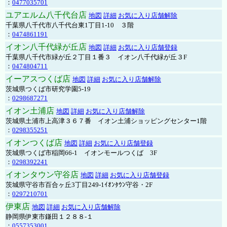
：
0477035701
ユアエルム八千代台店
地図
詳細
お気に入り店舗解除
千葉県八千代市八千代台東1丁目1-10 ３階
：
0474861191
イオン八千代緑が丘店
地図
詳細
お気に入り店舗登録
千葉県八千代市緑が丘２丁目１番３ イオン八千代緑が丘３F
：
0474804711
イーアスつくば店
地図
詳細
お気に入り店舗解除
茨城県つくば市研究学園5-19
：
0298687271
イオン土浦店
地図
詳細
お気に入り店舗解除
茨城県土浦市上高津３６７番 イオン土浦ショッピングセンター1階
：
0298355251
イオンつくば店
地図
詳細
お気に入り店舗登録
茨城県つくば市稲岡66-1 イオンモールつくば 3F
：
0298392241
イオンタウン守谷店
地図
詳細
お気に入り店舗登録
茨城県守谷市百合ヶ丘3丁目249-1ｲｵﾝﾀｳﾝ守谷・2F
：
0297210701
伊東店
地図
詳細
お気に入り店舗解除
静岡県伊東市鎌田１２８８-１
：
0557353001