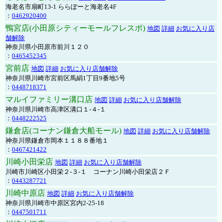
海老名市扇町13-1 ららぽーと海老名4F
：
0462920400
鴨宮店(小田原シティーモールフレスポ)
地図
詳細
お気に入り店
舗解除
神奈川県小田原市前川１２０
：
0465452345
宮前店
地図
詳細
お気に入り店舗解除
神奈川県川崎市宮前区馬絹1丁目9番地5号
：
0448718371
マルイファミリー溝口店
地図
詳細
お気に入り店舗解除
神奈川県川崎市高津区溝口１-４-１
：
0448222525
鎌倉店(コーナン鎌倉大船モール)
地図
詳細
お気に入り店舗解除
神奈川県鎌倉市岡本１１８８番地１
：
0467421422
川崎小田栄店
地図
詳細
お気に入り店舗解除
川崎市川崎区小田栄２‐３‐１ コーナン川崎小田栄店２Ｆ
：
0443287721
川崎中原店
地図
詳細
お気に入り店舗解除
神奈川県川崎市中原区宮内2-25-18
：
0447501711