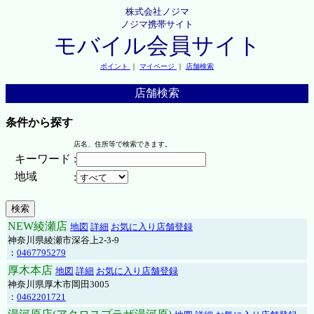
株式会社ノジマ
ノジマ携帯サイト
モバイル会員サイト
ポイント
｜
マイページ
｜
店舗検索
店舗検索
条件から探す
店名、住所等で検索できます。
キーワード
:
地域
:
NEW綾瀬店
地図
詳細
お気に入り店舗登録
神奈川県綾瀬市深谷上2-3-9
：
0467795279
厚木本店
地図
詳細
お気に入り店舗登録
神奈川県厚木市岡田3005
：
0462201721