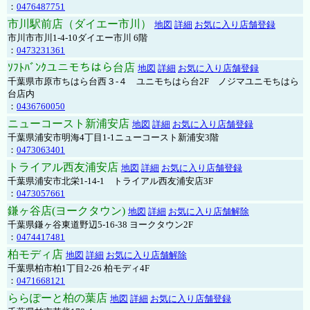
：
0476487751
市川駅前店（ダイエー市川）
地図
詳細
お気に入り店舗登録
市川市市川1-4-10ダイエー市川 6階
：
0473231361
ｿﾌﾄﾊﾞﾝｸユニモちはら台店
地図
詳細
お気に入り店舗登録
千葉県市原市ちはら台西３-４ ユニモちはら台2F ノジマユニモちはら
台店内
：
0436760050
ニューコースト新浦安店
地図
詳細
お気に入り店舗登録
千葉県浦安市明海4丁目1-1ニューコースト新浦安3階
：
0473063401
トライアル西友浦安店
地図
詳細
お気に入り店舗登録
千葉県浦安市北栄1-14-1 トライアル西友浦安店3F
：
0473057661
鎌ヶ谷店(ヨークタウン)
地図
詳細
お気に入り店舗解除
千葉県鎌ヶ谷東道野辺5-16-38 ヨークタウン2F
：
0474417481
柏モディ店
地図
詳細
お気に入り店舗解除
千葉県柏市柏1丁目2-26 柏モディ4F
：
0471668121
ららぽーと柏の葉店
地図
詳細
お気に入り店舗登録