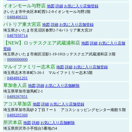
イオンモール与野店
地図
詳細
お気に入り店舗登録
さいたま市中央区本町西5-2-9イオンモール与野2階
：
0488406331
パトリア東大宮店
地図
詳細
お気に入り店舗登録
埼玉県さいたま市見沼区春野2-7-8パトリア東大宮2F
：
0487959714
【NEW】ロッテスクエア武蔵浦和店
地図
詳細
お気に入り店舗
登録
埼玉県さいたま市南区沼影1-19-19ロッテスクエア武蔵浦和店３階
：
0000000000
マルイファミリー志木店
地図
詳細
お気に入り店舗登録
埼玉県志木市本町5-26-1 マルイファミリー志木5階
：
0484861201
草加舎人店
地図
詳細
お気に入り店舗解除
埼玉県草加市遊馬町2-1
：
0489267051
アコス草加店
地図
詳細
お気に入り店舗登録
埼玉県草加市高砂２丁目７ー１ アコスショッピングセンター南館５階
：
0489205360
所沢本店
地図
詳細
お気に入り店舗解除
埼玉県所沢市小手指台5番地の4