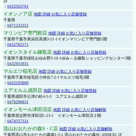
2F
：
0433503701
イオンノア店
地図
詳細
お気に入り店舗登録
千葉県
：
0471233351
マリンピア専門館店
地図
詳細
お気に入り店舗登録
千葉県千葉市美浜区高洲3-21-1イオンマリンピア専門館1階
：
0432782571
イオンスタイル鎌取店
地図
詳細
お気に入り店舗登録
千葉県千葉市緑区おゆみ野3-16-1ゆみ～る鎌取ショッピングセンター3階
：
0432931931
マルエツ稲毛店
地図
詳細
お気に入り店舗登録
千葉県千葉市稲毛区小仲台7-2-1マルエツ稲毛3階
：
0433103860
ユアエルム成田店
地図
詳細
お気に入り店舗登録
千葉県成田市公津の杜4-5-3 ユアエルム成田3F
：
0476296831
イオンモール津田沼店
地図
詳細
お気に入り店舗解除
千葉県習志野市津田沼1-23-1 イオンモール津田沼２階
：
0474557331
流山おおたかの森S・C店
地図
詳細
お気に入り店舗解除
千葉県流山市おおたかの森南1-5-1 流山おおたかの森SC ANNEX1 2F