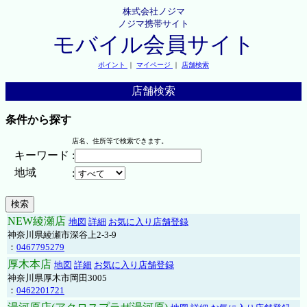
株式会社ノジマ
ノジマ携帯サイト
モバイル会員サイト
ポイント
｜
マイページ
｜
店舗検索
店舗検索
条件から探す
店名、住所等で検索できます。
キーワード
:
地域
:
NEW綾瀬店
地図
詳細
お気に入り店舗登録
神奈川県綾瀬市深谷上2-3-9
：
0467795279
厚木本店
地図
詳細
お気に入り店舗登録
神奈川県厚木市岡田3005
：
0462201721