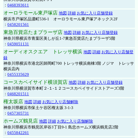
：
0468393611
オーロラモール東戸塚店
地図
詳細
お気に入り店舗登録
横浜市戸塚区品濃町536-1 オーロラモール東戸塚アネックス2F
：
0458201561
東急百貨店たまプラーザ店
地図
詳細
お気に入り店舗登録
神奈川県横浜市青葉区美しが丘1-7東急百貨店たまプラーザ5階
：
0459051131
オーディオスクエア トレッサ横浜
地図
詳細
お気に入り店舗登
録
神奈川県横浜市港北区師岡町700 トレッサ横浜南棟3階 ノジマ トレッサ
横浜店内
：
0455335629
コースカベイサイド横須賀店
地図
詳細
お気に入り店舗登録
神奈川県横須賀市本町２-１-１２コースカベイサイドストアーズ3階
：
0468201511
権太坂店
地図
詳細
お気に入り店舗解除
神奈川県横浜市保土ケ谷区権太坂 3-1-3
：
0457305731
ホームズ鶴見店
地図
詳細
お気に入り店舗解除
神奈川県横浜市鶴見区岸谷3丁目9-1 島忠ホームズ横浜鶴見店2階
：
0455842261