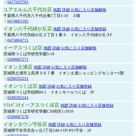
：
0477035701
ユアエルム八千代台店
地図
詳細
お気に入り店舗解除
千葉県八千代市八千代台東1丁目1-10 ３階
：
0474861191
イオン八千代緑が丘店
地図
詳細
お気に入り店舗登録
千葉県八千代市緑が丘２丁目１番３ イオン八千代緑が丘３F
：
0474804711
イーアスつくば店
地図
詳細
お気に入り店舗解除
茨城県つくば市研究学園5-19
：
0298687271
イオン土浦店
地図
詳細
お気に入り店舗解除
茨城県土浦市上高津３６７番 イオン土浦ショッピングセンター1階
：
0298355251
イオンつくば店
地図
詳細
お気に入り店舗登録
茨城県つくば市稲岡66-1 イオンモールつくば 3F
：
0298392241
ｿﾌﾄﾊﾞﾝｸイーアスつくば店
地図
詳細
お気に入り店舗登録
茨城県つくば市研究学園C50街区1-2010
：
0298687278
イオンタウン守谷店
地図
詳細
お気に入り店舗登録
茨城県守谷市百合ヶ丘3丁目249-1ｲｵﾝﾀｳﾝ守谷・2F
：
0297210701