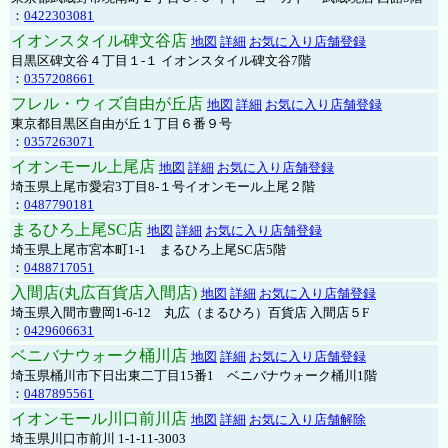
：
0422303081
イオンスタイル碑文谷店
地図
詳細
お気に入り店舗登録
目黒区碑文谷４丁目１-１ イオンスタイル碑文谷7階
：
0357208661
フレル・ウィズ自由が丘店
地図
詳細
お気に入り店舗登録
東京都目黒区自由が丘１丁目６番９号
：
0357263071
イオンモール上尾店
地図
詳細
お気に入り店舗登録
埼玉県上尾市愛宕3丁目8-１号イオンモール上尾２階
：
0487790181
まるひろ上尾SC店
地図
詳細
お気に入り店舗登録
埼玉県上尾市宮本町1-1 まるひろ上尾SC店5階
：
0488717051
入間店(丸広百貨店入間店)
地図
詳細
お気に入り店舗登録
埼玉県入間市豊岡1-6-12 丸広（まるひろ）百貨店 入間店５F
：
0429606631
ベニバナウォーク桶川店
地図
詳細
お気に入り店舗登録
埼玉県桶川市下日出東二丁目15番1 ベニバナウォーク桶川1階
：
0487895561
イオンモール川口前川店
地図
詳細
お気に入り店舗解除
埼玉県川口市前川 1-1-11-3003