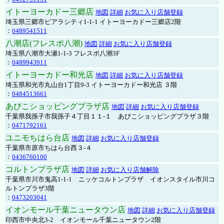
イトーヨーカドー三郷店
地図
詳細
お気に入り店舗登録
埼玉県三郷市ピアラシティ1-1-1 イトーヨーカドー三郷店2階
：
0489541511
八潮店(フレスポ八潮)
地図
詳細
お気に入り店舗登録
埼玉県八潮市大瀬1-1-3 フレスポ八潮3F
：
0489943911
イトーヨーカドー和光店
地図
詳細
お気に入り店舗登録
埼玉県和光市丸山台1丁目9-3 イトーヨーカドー和光店 ３階
：
0484513661
あびこショッピングプラザ店
地図
詳細
お気に入り店舗登録
千葉県我孫子市我孫子４丁目１１-１ あびこショッピングプラザ３階
：
0471792161
ユニモちはら台店
地図
詳細
お気に入り店舗登録
千葉県市原市ちはら台西３-４
：
0436760100
コルトンプラザ店
地図
詳細
お気に入り店舗解除
千葉県市川市鬼高1-1-1 ニッケコルトンプラザ イオンスタイル市川コ
ルトンプラザ3階
：
0473203041
イオンモール千葉ニュータウン店
地図
詳細
お気に入り店舗登録
印西市中央北3-2 イオンモール千葉ニュータウン2階