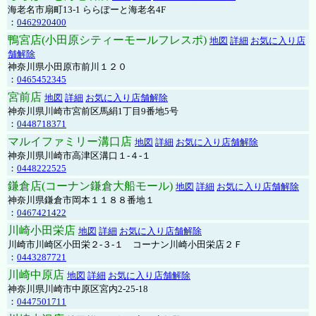
海老名市扇町13-1 ららぽーと海老名4F
：
0462920400
鴨宮店(小田原シティーモールフレスポ)
地図
詳細
お気に入り店
舗解除
神奈川県小田原市前川１２０
：
0465452345
宮前店
地図
詳細
お気に入り店舗解除
神奈川県川崎市宮前区馬絹1丁目9番地5号
：
0448718371
マルイファミリー溝口店
地図
詳細
お気に入り店舗解除
神奈川県川崎市高津区溝口１-４-１
：
0448222525
鎌倉店(コーナン鎌倉大船モール)
地図
詳細
お気に入り店舗解除
神奈川県鎌倉市岡本１１８８番地１
：
0467421422
川崎小田栄店
地図
詳細
お気に入り店舗解除
川崎市川崎区小田栄２‐３‐１ コーナン川崎小田栄店２Ｆ
：
0443287721
川崎中原店
地図
詳細
お気に入り店舗解除
神奈川県川崎市中原区宮内2-25-18
：
0447501711