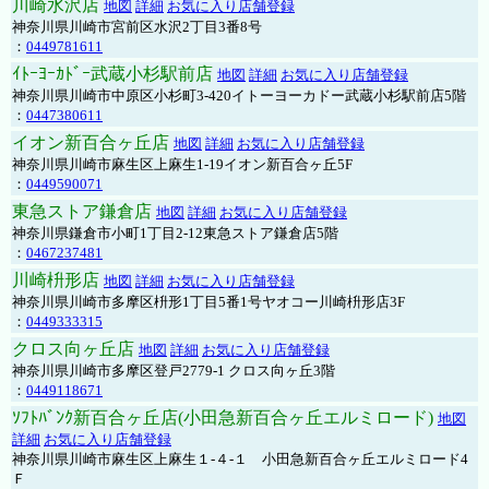
川崎水沢店
地図
詳細
お気に入り店舗登録
神奈川県川崎市宮前区水沢2丁目3番8号
：
0449781611
ｲﾄｰﾖｰｶﾄﾞｰ武蔵小杉駅前店
地図
詳細
お気に入り店舗登録
神奈川県川崎市中原区小杉町3-420イトーヨーカドー武蔵小杉駅前店5階
：
0447380611
イオン新百合ヶ丘店
地図
詳細
お気に入り店舗登録
神奈川県川崎市麻生区上麻生1-19イオン新百合ヶ丘5F
：
0449590071
東急ストア鎌倉店
地図
詳細
お気に入り店舗登録
神奈川県鎌倉市小町1丁目2-12東急ストア鎌倉店5階
：
0467237481
川崎枡形店
地図
詳細
お気に入り店舗登録
神奈川県川崎市多摩区枡形1丁目5番1号ヤオコー川崎枡形店3F
：
0449333315
クロス向ヶ丘店
地図
詳細
お気に入り店舗登録
神奈川県川崎市多摩区登戸2779-1 クロス向ヶ丘3階
：
0449118671
ｿﾌﾄﾊﾞﾝｸ新百合ヶ丘店(小田急新百合ヶ丘エルミロード)
地図
詳細
お気に入り店舗登録
神奈川県川崎市麻生区上麻生１-４-１ 小田急新百合ヶ丘エルミロード4
Ｆ