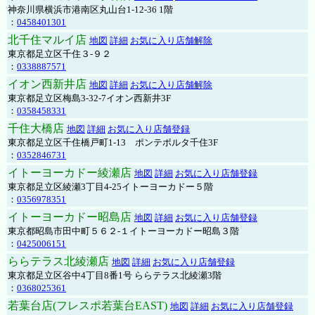
神奈川県横浜市港南区丸山台1-12-36 1階
：
0458401301
北千住マルイ店
地図
詳細
お気に入り店舗解除
東京都足立区千住３-９２
：
0338887571
イオン西新井店
地図
詳細
お気に入り店舗解除
東京都足立区梅島3-32-7イオン西新井3F
：
0358458331
千住大橋店
地図
詳細
お気に入り店舗登録
東京都足立区千住橋戸町1-13 ポンテポルタ千住3F
：
0352846731
イトーヨーカドー綾瀬店
地図
詳細
お気に入り店舗登録
東京都足立区綾瀬3丁目4-25イトーヨーカドー５階
：
0356978351
イトーヨーカドー昭島店
地図
詳細
お気に入り店舗登録
東京都昭島市田中町５６２-１イトーヨーカドー昭島３階
：
0425006151
ららテラス北綾瀬店
地図
詳細
お気に入り店舗登録
東京都足立区谷中4丁目8番1号 ららテラス北綾瀬3階
：
0368025361
若葉台店(フレスポ若葉台EAST)
地図
詳細
お気に入り店舗登録