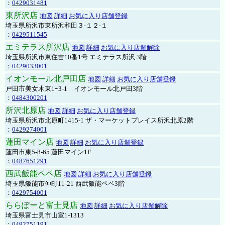
：
0429031481
東所沢店
地図
詳細
お気に入り店舗登録
埼玉県所沢市東所沢和田３-１２-１
：
0429511545
エミテラス所沢店
地図
詳細
お気に入り店舗解除
埼玉県所沢市東住吉10番1号 エミテラス所沢 3階
：
0429033001
イオンモール北戸田店
地図
詳細
お気に入り店舗登録
戸田市美女木東1ｰ3‐1 イオンモール北戸田3階
：
0484300201
所沢北原店
地図
詳細
お気に入り店舗登録
埼玉県所沢市北原町1415-1 ザ・マーケットプレイス所沢北原2階
：
0429274001
蓮田マイン店
地図
詳細
お気に入り店舗登録
蓮田市東5-8-65 蓮田マイン1F
：
0487651291
西武飯能ペペ店
地図
詳細
お気に入り店舗登録
埼玉県飯能市仲町11-21 西武飯能ペペ3階
：
0429754001
ららぽーと富士見店
地図
詳細
お気に入り店舗解除
埼玉県富士見市山室1-1313
：
0492751191