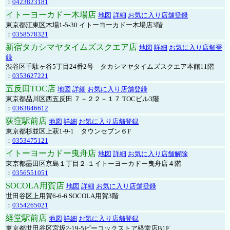
：
0423823181
イトーヨーカドー木場店
地図
詳細
お気に入り店舗登録
東京都江東区木場1-5-30 イトーヨーカドー木場店3階
：
0358578321
新宿タカシマヤタイムズスクエア店
地図
詳細
お気に入り店舗登
録
渋谷区千駄ヶ谷5丁目24番2号 タカシマヤタイムズスクエア本館11階
：
0353627221
五反田TOC店
地図
詳細
お気に入り店舗登録
東京都品川区西五反田 ７－２２－１７ TOCビル3階
：
0363846612
荻窪駅前店
地図
詳細
お気に入り店舗登録
東京都杉並区上萩1-9-1 タウンセブン６F
：
0353475121
イトーヨーカドー曳舟店
地図
詳細
お気に入り店舗解除
東京都墨田区京島１丁目２-１イトーヨーカドー曳舟店４階
：
0356551051
SOCOLA用賀店
地図
詳細
お気に入り店舗登録
世田谷区上用賀6-6-6 SOCOLA用賀3階
：
0354265021
経堂駅前店
地図
詳細
お気に入り店舗登録
東京都世田谷区宮坂2-19-5ピーコックストア経堂店B1F