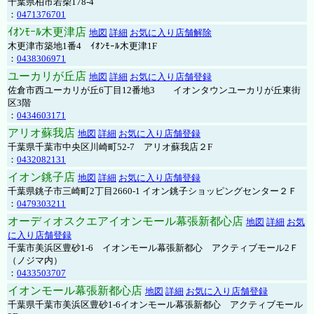
千葉県柏市若柴178-4
：
0471376701
ｲｵﾝﾓｰﾙ木更津店
地図
詳細
お気に入り店舗解除
木更津市築地1番4 ｲｵﾝﾓｰﾙ木更津1F
：
0438306971
ユーカリが丘店
地図
詳細
お気に入り店舗登録
佐倉市西ユーカリが丘6丁目12番地3 イオンタウンユーカリが丘東街
区3階
：
0434603171
アリオ蘇我店
地図
詳細
お気に入り店舗登録
千葉県千葉市中央区川崎町52-7 アリオ蘇我店２F
：
0432082131
イオン銚子店
地図
詳細
お気に入り店舗登録
千葉県銚子市三崎町2丁目2660-1 イオン銚子ショッピングセンター２Ｆ
：
0479303211
オーディオスクエアイオンモール幕張新都心店
地図
詳細
お気
に入り店舗登録
千葉市美浜区豊砂1-6 イオンモール幕張新都心 アクティブモール2Ｆ
（ノジマ内）
：
0433503707
イオンモール幕張新都心店
地図
詳細
お気に入り店舗登録
千葉県千葉市美浜区豊砂1-6イオンモール幕張新都心 アクティブモール