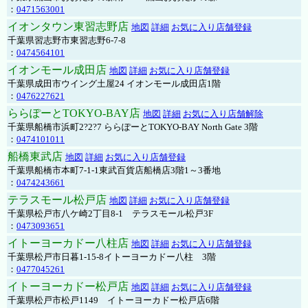
：
0471563001
イオンタウン東習志野店
地図
詳細
お気に入り店舗登録
千葉県習志野市東習志野6-7-8
：
0474564101
イオンモール成田店
地図
詳細
お気に入り店舗登録
千葉県成田市ウイング土屋24 イオンモール成田店1階
：
0476227621
ららぽーとTOKYO-BAY店
地図
詳細
お気に入り店舗解除
千葉県船橋市浜町2?2?7 ららぽーとTOKYO-BAY North Gate 3階
：
0474101011
船橋東武店
地図
詳細
お気に入り店舗登録
千葉県船橋市本町7-1-1東武百貨店船橋店3階1～3番地
：
0474243661
テラスモール松戸店
地図
詳細
お気に入り店舗登録
千葉県松戸市八ケ崎2丁目8-1 テラスモール松戸3F
：
0473093651
イトーヨーカドー八柱店
地図
詳細
お気に入り店舗登録
千葉県松戸市日暮1-15-8イトーヨーカドー八柱 3階
：
0477045261
イトーヨーカドー松戸店
地図
詳細
お気に入り店舗登録
千葉県松戸市松戸1149 イトーヨーカドー松戸店6階