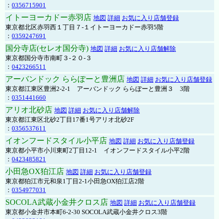
：
0356715901
イトーヨーカドー赤羽店
地図
詳細
お気に入り店舗登録
東京都北区赤羽西１丁目７-１イトーヨーカドー赤羽5階
：
0359247691
国分寺店(セレオ国分寺)
地図
詳細
お気に入り店舗解除
東京都国分寺市南町３-２０-３
：
0423266511
アーバンドック ららぽーと豊洲店
地図
詳細
お気に入り店舗登録
東京都江東区豊洲2-2-1 アーバンドック ららぽーと豊洲３ 3階
：
0351441660
アリオ北砂店
地図
詳細
お気に入り店舗解除
東京都江東区北砂2丁目17番1号アリオ北砂2F
：
0356537611
イオンフードスタイル小平店
地図
詳細
お気に入り店舗登録
東京都小平市小川東町2丁目12-1 イオンフードスタイル小平2階
：
0423485821
小田急OX狛江店
地図
詳細
お気に入り店舗登録
東京都狛江市元和泉1丁目2-1小田急OX狛江店2階
：
0354977031
SOCOLA武蔵小金井クロス店
地図
詳細
お気に入り店舗登録
東京都小金井市本町6-2-30 SOCOLA武蔵小金井クロス3階