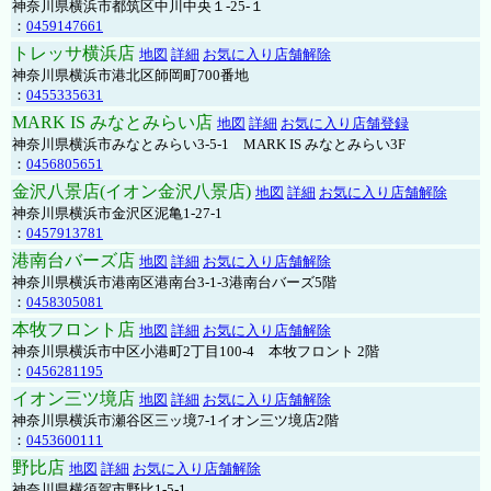
神奈川県横浜市都筑区中川中央１-25-１
：
0459147661
トレッサ横浜店
地図
詳細
お気に入り店舗解除
神奈川県横浜市港北区師岡町700番地
：
0455335631
MARK IS みなとみらい店
地図
詳細
お気に入り店舗登録
神奈川県横浜市みなとみらい3-5-1 MARK IS みなとみらい3F
：
0456805651
金沢八景店(イオン金沢八景店)
地図
詳細
お気に入り店舗解除
神奈川県横浜市金沢区泥亀1-27-1
：
0457913781
港南台バーズ店
地図
詳細
お気に入り店舗解除
神奈川県横浜市港南区港南台3-1-3港南台バーズ5階
：
0458305081
本牧フロント店
地図
詳細
お気に入り店舗解除
神奈川県横浜市中区小港町2丁目100-4 本牧フロント 2階
：
0456281195
イオン三ツ境店
地図
詳細
お気に入り店舗解除
神奈川県横浜市瀬谷区三ッ境7-1イオン三ツ境店2階
：
0453600111
野比店
地図
詳細
お気に入り店舗解除
神奈川県横須賀市野比1-5-1