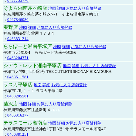
：
0427755770
そよら湘南茅ヶ崎店
地図
詳細
お気に入り店舗登録
神奈川県茅ヶ崎市茅ヶ崎2‐7‐71 そよら湘南茅ヶ崎３F
：
0467846080
秦野店
地図
詳細
お気に入り店舗登録
神奈川県秦野市曽屋４７８４
：
0463831214
ららぽーと湘南平塚店
地図
詳細
お気に入り店舗登録
平塚市天沼10-1 ららぽーと湘南平塚3階
：
0463204371
ジアウトレット湘南平塚店
地図
詳細
お気に入り店舗登録
平塚市大神8丁目1番1号 THE OUTLETS SHONAN HIRATSUKA
：
0463511581
ラスカ平塚店
地図
詳細
お気に入り店舗登録
平塚市宝町１－１ ラスカ平塚 4階
：
0463205581
藤沢店
地図
詳細
お気に入り店舗解除
神奈川県藤沢市辻堂新町４-１-１
：
0466316377
テラスモール湘南店
地図
詳細
お気に入り店舗解除
神奈川県藤沢市辻堂神台1丁目3番1号 テラスモール湘南4F
：
0466381251