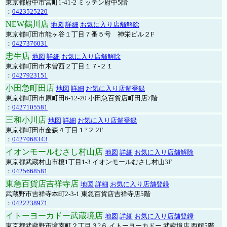
東京都府中市宮町1-41-2 ミッテン府中5階
：
0423525220
NEW鶴川店
地図
詳細
お気に入り店舗解除
東京都町田市能ヶ谷１丁目７番５号 神栄ビル２F
：
0427376031
忠生店
地図
詳細
お気に入り店舗解除
東京都町田市木曽西２丁目１７-２１
：
0427923151
小田急町田店
地図
詳細
お気に入り店舗登録
東京都町田市原町田6-12-20 小田急百貨店町田店7階
：
0427105581
三和小川店
地図
詳細
お気に入り店舗登録
東京都町田市金森４丁目１?２ 2F
：
0427068343
イオンモールむさし村山店
地図
詳細
お気に入り店舗解除
東京都武蔵村山市榎1丁目1-3 イオンモールむさし村山3F
：
0425668581
東急百貨店吉祥寺店
地図
詳細
お気に入り店舗登録
武蔵野市吉祥寺本町2-3-1 東急百貨店吉祥寺店5階
：
0422238971
イトーヨーカドー武蔵境店
地図
詳細
お気に入り店舗登録
東京都武蔵野市境南町２丁目３?６ イトーヨーカドー 武蔵境店 西館5階