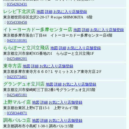
：
0354262431
レシピ下北沢店
地図
詳細
お気に入り店舗登録
東京都世田谷区北沢2-20-17 Ｒecipe SHIMOKITA 6階
：
0354330450
イトーヨーカドー多摩センター店
地図
詳細
お気に入り店舗登録
東京都多摩市落合1丁目44 イトーヨーカドー多摩センター店4階
：
0423110191
ららぽーと立川立飛店
地図
詳細
お気に入り店舗登録
東京都立川市泉町935番地の1 ららぽーと立川立飛1F
：
0425486201
東寺方店
地図
詳細
お気に入り店舗登録
東京都多摩市東寺方６６０?１ サミットストア東寺方店２F
：
0423573461
グランデュオ立川店
地図
詳細
お気に入り店舗登録
東京都立川市柴崎町三丁目2番1号グランデュオ立川5階
：
0425405181
上野マルイ店
地図
詳細
お気に入り店舗登録
東京都台東区上野6丁目15-1 上野マルイ7階
：
0358344971
調布パルコ店
地図
詳細
お気に入り店舗登録
東京都調布市小島町 1-38-1 調布パルコ5階