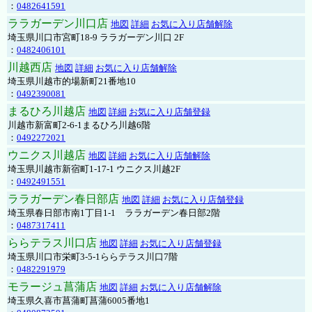
：
0482641591
ララガーデン川口店
地図
詳細
お気に入り店舗解除
埼玉県川口市宮町18-9 ララガーデン川口 2F
：
0482406101
川越西店
地図
詳細
お気に入り店舗解除
埼玉県川越市的場新町21番地10
：
0492390081
まるひろ川越店
地図
詳細
お気に入り店舗登録
川越市新富町2-6-1まるひろ川越6階
：
0492272021
ウニクス川越店
地図
詳細
お気に入り店舗解除
埼玉県川越市新宿町1-17-1 ウニクス川越2F
：
0492491551
ララガーデン春日部店
地図
詳細
お気に入り店舗登録
埼玉県春日部市南1丁目1-1 ララガーデン春日部2階
：
0487317411
ららテラス川口店
地図
詳細
お気に入り店舗登録
埼玉県川口市栄町3-5-1ららテラス川口7階
：
0482291979
モラージュ菖蒲店
地図
詳細
お気に入り店舗解除
埼玉県久喜市菖蒲町菖蒲6005番地1