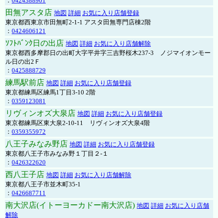
：
0424388901
田無アスタ店
地図
詳細
お気に入り店舗登録
東京都西東京市田無町2-1-1 アスタ田無専門店棟2階
：
0424606121
ｿﾌﾄﾊﾞﾝｸ日の出店
地図
詳細
お気に入り店舗解除
東京都西多摩郡日の出町大字平井字三吉野桜木237-3 ノジマイオンモー
ル日の出2Ｆ
：
0425888729
練馬駅前店
地図
詳細
お気に入り店舗登録
東京都練馬区練馬1丁目3-10 2階
：
0359123081
リヴィンオズ大泉店
地図
詳細
お気に入り店舗登録
東京都練馬区東大泉2-10-11 リヴィンオズ大泉4階
：
0359355972
八王子みなみ野店
地図
詳細
お気に入り店舗登録
東京都八王子市みなみ野１丁目２-１
：
0426322620
西八王子店
地図
詳細
お気に入り店舗解除
東京都八王子市並木町35-1
：
0426687711
南大沢店(イトーヨーカドー南大沢店)
地図
詳細
お気に入り店舗
解除