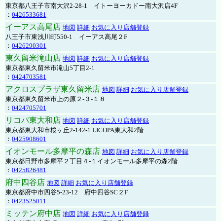
東京都八王子市南大沢2-28-1 イトーヨーカドー南大沢店4F
：
0426533681
イーアス高尾店
地図
詳細
お気に入り店舗登録
八王子市東浅川町550-1 イーアス高尾２F
：
0426290301
東久留米滝山店
地図
詳細
お気に入り店舗登録
東京都東久留米市滝山5丁目2-1
：
0424703581
アクロスプラザ東久留米店
地図
詳細
お気に入り店舗登録
東京都東久留米市上の原２-３-１８
：
0424705701
リコパ東大和店
地図
詳細
お気に入り店舗登録
東京都東大和市桜ヶ丘2-142-1 LICOPA東大和2階
：
0425908601
イオンモール多摩平の森店
地図
詳細
お気に入り店舗登録
東京都日野市多摩平２丁目４-１イオンモール多摩平の森2階
：
0425826481
府中四谷店
地図
詳細
お気に入り店舗登録
東京都府中市四谷5-23-12 府中四谷SC２F
：
0423525011
ミッテン府中店
地図
詳細
お気に入り店舗登録