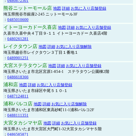
：
0480872501
熊谷ニットーモール店
地図
詳細
お気に入り店舗登録
埼玉県熊谷市銀座2-245 ニットーモール3F
：
0485010600
イトーヨーカドー久喜店
地図
詳細
お気に入り店舗登録
久喜市久喜中央４丁目９-１１ イトーヨーカドー 久喜店4階
：
0480261281
レイクタウン店
地図
詳細
お気に入り店舗解除
埼玉県越谷市レイクタウン３丁目１番地１
：
0489901251
大宮ステラタウン店
地図
詳細
お気に入り店舗登録
埼玉県さいたま市北区宮原1-854-1 ステラタウン公園棟2階
：
0486618366
浦和店
地図
詳細
お気に入り店舗登録
埼玉県さいたま市緑区中尾５１０-１
：
0487124811
浦和パルコ店
地図
詳細
お気に入り店舗解除
埼玉県さいたま市浦和区東高砂町11-1浦和パルコ2F
：
0488111351
大宮タカシマヤ店
地図
詳細
お気に入り店舗登録
埼玉県さいたま市大宮区大門町1-32大宮タカシマヤ５階
：
0486585871