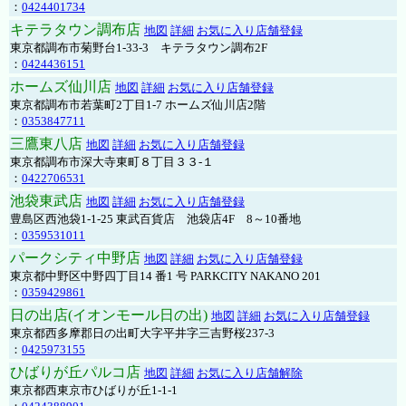
：
0424401734
キテラタウン調布店
地図
詳細
お気に入り店舗登録
東京都調布市菊野台1-33-3 キテラタウン調布2F
：
0424436151
ホームズ仙川店
地図
詳細
お気に入り店舗登録
東京都調布市若葉町2丁目1-7 ホームズ仙川店2階
：
0353847711
三鷹東八店
地図
詳細
お気に入り店舗登録
東京都調布市深大寺東町８丁目３３-１
：
0422706531
池袋東武店
地図
詳細
お気に入り店舗登録
豊島区西池袋1-1-25 東武百貨店 池袋店4F 8～10番地
：
0359531011
パークシティ中野店
地図
詳細
お気に入り店舗登録
東京都中野区中野四丁目14 番1 号 PARKCITY NAKANO 201
：
0359429861
日の出店(イオンモール日の出)
地図
詳細
お気に入り店舗登録
東京都西多摩郡日の出町大字平井字三吉野桜237-3
：
0425973155
ひばりが丘パルコ店
地図
詳細
お気に入り店舗解除
東京都西東京市ひばりが丘1-1-1