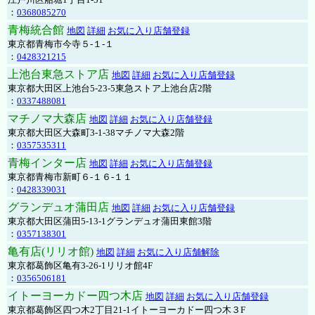
：
0368085270
青梅統合館
地図
詳細
お気に入り店舗登録
東京都青梅市今寺５-１-１
：
0428321215
上池台東急ストア店
地図
詳細
お気に入り店舗登録
東京都大田区上池台5-23-5東急ストア上池台店2階
：
0337488081
マチノマ大森店
地図
詳細
お気に入り店舗登録
東京都大田区大森町3-1-38マチノマ大森2階
：
0357535311
青梅インター店
地図
詳細
お気に入り店舗登録
東京都青梅市新町６-１６-１１
：
0428339031
グランデュオ蒲田店
地図
詳細
お気に入り店舗登録
東京都大田区蒲田5-13-1グランデュオ蒲田東館3階
：
0357138301
亀有店(リリオ館)
地図
詳細
お気に入り店舗解除
東京都葛飾区亀有3-26-1リリオ館4F
：
0356506181
イトーヨーカドー四つ木店
地図
詳細
お気に入り店舗登録
東京都葛飾区四つ木2丁目21-1イトーヨーカドー四つ木３F