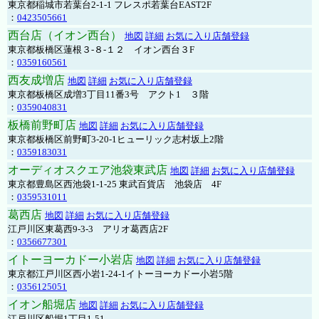
東京都稲城市若葉台2-1-1 フレスポ若葉台EAST2F
：
0423505661
西台店（イオン西台）
地図
詳細
お気に入り店舗登録
東京都板橋区蓮根３-８-１２ イオン西台３F
：
0359160561
西友成増店
地図
詳細
お気に入り店舗登録
東京都板橋区成増3丁目11番3号 アクト1 ３階
：
0359040831
板橋前野町店
地図
詳細
お気に入り店舗登録
東京都板橋区前野町3-20-1ヒューリック志村坂上2階
：
0359183031
オーディオスクエア池袋東武店
地図
詳細
お気に入り店舗登録
東京都豊島区西池袋1-1-25 東武百貨店 池袋店 4F
：
0359531011
葛西店
地図
詳細
お気に入り店舗登録
江戸川区東葛西9-3-3 アリオ葛西店2F
：
0356677301
イトーヨーカドー小岩店
地図
詳細
お気に入り店舗登録
東京都江戸川区西小岩1-24-1イトーヨーカドー小岩5階
：
0356125051
イオン船堀店
地図
詳細
お気に入り店舗登録
江戸川区船堀1丁目1-51