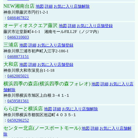
NEW湘南台店
地図
詳細
お気に入り店舗解除
神奈川県藤沢市円行1-2-1
：
0466467822
オーディオスクエア藤沢
地図
詳細
お気に入り店舗登録
藤沢市辻堂新町4-1-1 湘南モールFILL2F（ノジマ内）
：
0466310603
三浦店
地図
詳細
お気に入り店舗登録
神奈川県三浦市初声町入江字2-186-1
：
0468873151
大和店
地図
詳細
お気に入り店舗登録
神奈川県大和市深見台1-1-18
：
0462005021
横浜四季の森店(横浜四季の森フォレオ)
地図
詳細
お気に入り店
舗解除
神奈川県横浜市旭区上白根３-４１-１
：
0459581561
ららぽーと横浜店
地図
詳細
お気に入り店舗解除
神奈川県横浜市都筑区池辺町４０３５-１
：
0459296252
センター北店(ノースポートモール)
地図
詳細
お気に入り店舗解
除