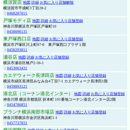
横須賀店
地図
詳細
お気に入り店舗解除
横須賀市平成町3丁目28-2
：
0468287011
戸塚モディ店
地図
詳細
お気に入り店舗登録
神奈川県横浜市戸塚区戸塚町10
：
0458696131
東戸塚西口店
地図
詳細
お気に入り店舗登録
横浜市戸塚区川上町87-8 東戸塚西口プラザ１階
：
0458293811
瀬谷店
地図
詳細
お気に入り店舗登録
横浜市瀬谷区橋戸2-36-1
：
0453063431
カエデウォーク長津田店
地図
詳細
お気に入り店舗登録
横浜市緑区長津田みなみ台4丁目7-1 カエデウォーク長津田1階
：
0459893121
港北店（コーナン港北インター）
地図
詳細
お気に入り店舗登録
神奈川県 横浜市都筑区 折本町 191番地コーナン港北インター店2階
：
0454786851
ブランチ横浜南部市場店
地図
詳細
お気に入り店舗登録
神奈川県横浜市金沢区鳥浜町1-1
：
0457737851