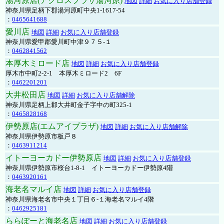
湯河原店(アクロスプラザ湯河原)
地図
詳細
お気に入り店舗登録
神奈川県足柄下郡湯河原町中央1-1617-54
：
0465641688
愛川店
地図
詳細
お気に入り店舗登録
神奈川県愛甲郡愛川町中津９７５-１
：
0462841562
本厚木ミロード店
地図
詳細
お気に入り店舗登録
厚木市中町2-2-1 本厚木ミロード2 6F
：
0462201201
大井松田店
地図
詳細
お気に入り店舗解除
神奈川県足柄上郡大井町金子字中の町325-1
：
0465828168
伊勢原店(エムアイプラザ)
地図
詳細
お気に入り店舗解除
神奈川県伊勢原市板戸８
：
0463911214
イトーヨーカドー伊勢原店
地図
詳細
お気に入り店舗登録
神奈川県伊勢原市桜台1-8-1 イトーヨーカドー伊勢原4階
：
0463920161
海老名マルイ店
地図
詳細
お気に入り店舗登録
神奈川県海老名市中央１丁目６-１海老名マルイ4階
：
0462925181
ららぽーと海老名店
地図
詳細
お気に入り店舗登録