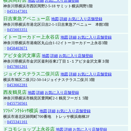
横浜岡野店
地図
詳細
お気に入り店舗登録
神奈川県横浜市西区岡野2-5-18 サミット横浜岡野1階
：
0453147301
日吉東急アベニュー店
地図
詳細
お気に入り店舗登録
神奈川県横浜市港北区日吉2-1-1日吉東急アベニュー 本館3階
：
0455603351
イトーヨーカドー上永谷店
地図
詳細
お気に入り店舗登録
神奈川県横浜市港南区丸山台1-12イトーヨーカドー上永谷3階
：
0458403671
アピタ金沢文庫店
地図
詳細
お気に入り店舗登録
神奈川県横浜市金沢区釜利谷東2丁目１-１アピタ金沢文庫３階
：
0457801261
ジョイナステラス二俣川店
地図
詳細
お気に入り店舗登録
横浜市旭区二俣川2-50-14ジョイナステラス二俣川 3階
：
0453662281
西友鶴見店
地図
詳細
お気に入り店舗登録
神奈川県横浜市鶴見区豊岡町2-1 鶴見フーガ１ 5階
：
0455750561
ｿﾌﾄﾊﾞﾝｸﾄﾚｯｻ横浜
地図
詳細
お気に入り店舗登録
横浜市港北区師岡町700番地 トレッサ横浜南棟2F
：
0455341161
ドコモショップ上永谷店
地図
詳細
お気に入り店舗登録