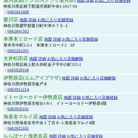
湯河原店(アクロスプラザ湯河原)
地図
詳細
お気に入り店舗登録
神奈川県足柄下郡湯河原町中央1-1617-54
：
0465641688
愛川店
地図
詳細
お気に入り店舗登録
神奈川県愛甲郡愛川町中津９７５-１
：
0462841562
本厚木ミロード店
地図
詳細
お気に入り店舗登録
厚木市中町2-2-1 本厚木ミロード2 6F
：
0462201201
大井松田店
地図
詳細
お気に入り店舗解除
神奈川県足柄上郡大井町金子字中の町325-1
：
0465828168
伊勢原店(エムアイプラザ)
地図
詳細
お気に入り店舗解除
神奈川県伊勢原市板戸８
：
0463911214
イトーヨーカドー伊勢原店
地図
詳細
お気に入り店舗登録
神奈川県伊勢原市桜台1-8-1 イトーヨーカドー伊勢原4階
：
0463920161
海老名マルイ店
地図
詳細
お気に入り店舗登録
神奈川県海老名市中央１丁目６-１海老名マルイ4階
：
0462925181
ららぽーと海老名店
地図
詳細
お気に入り店舗登録