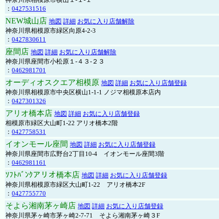
：
0427531516
NEW城山店
地図
詳細
お気に入り店舗解除
神奈川県相模原市緑区向原4-2-3
：
0427830611
座間店
地図
詳細
お気に入り店舗解除
神奈川県座間市小松原１-４３-２３
：
0462981701
オーディオスクエア相模原
地図
詳細
お気に入り店舗登録
神奈川県相模原市中央区横山1-1-1 ノジマ相模原本店内
：
0427301326
アリオ橋本店
地図
詳細
お気に入り店舗登録
相模原市緑区大山町1-22 アリオ橋本2階
：
0427758531
イオンモール座間
地図
詳細
お気に入り店舗登録
神奈川県座間市広野台2丁目10-4 イオンモール座間3階
：
0462981161
ｿﾌﾄﾊﾞﾝｸアリオ橋本店
地図
詳細
お気に入り店舗登録
神奈川県相模原市緑区大山町1-22 アリオ橋本2F
：
0427755770
そよら湘南茅ヶ崎店
地図
詳細
お気に入り店舗登録
神奈川県茅ヶ崎市茅ヶ崎2‐7‐71 そよら湘南茅ヶ崎３F