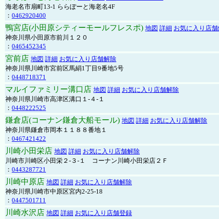
海老名市扇町13-1 ららぽーと海老名4F
：
0462920400
鴨宮店(小田原シティーモールフレスポ)
地図
詳細
お気に入り店舗
神奈川県小田原市前川１２０
：
0465452345
宮前店
地図
詳細
お気に入り店舗解除
神奈川県川崎市宮前区馬絹1丁目9番地5号
：
0448718371
マルイファミリー溝口店
地図
詳細
お気に入り店舗解除
神奈川県川崎市高津区溝口１-４-１
：
0448222525
鎌倉店(コーナン鎌倉大船モール)
地図
詳細
お気に入り店舗解除
神奈川県鎌倉市岡本１１８８番地１
：
0467421422
川崎小田栄店
地図
詳細
お気に入り店舗解除
川崎市川崎区小田栄２‐３‐１ コーナン川崎小田栄店２Ｆ
：
0443287721
川崎中原店
地図
詳細
お気に入り店舗解除
神奈川県川崎市中原区宮内2-25-18
：
0447501711
川崎水沢店
地図
詳細
お気に入り店舗登録