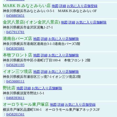
MARK IS みなとみらい店
地図
詳細
お気に入り店舗登録
神奈川県横浜市みなとみらい3-5-1 MARK IS みなとみらい3F
：
0456805651
金沢八景店(イオン金沢八景店)
地図
詳細
お気に入り店舗解除
神奈川県横浜市金沢区泥亀1-27-1
：
0457913781
港南台バーズ店
地図
詳細
お気に入り店舗解除
神奈川県横浜市港南区港南台3-1-3港南台バーズ5階
：
0458305081
本牧フロント店
地図
詳細
お気に入り店舗解除
神奈川県横浜市中区小港町2丁目100-4 本牧フロント 2階
：
0456281195
イオン三ツ境店
地図
詳細
お気に入り店舗解除
神奈川県横浜市瀬谷区三ッ境7-1イオン三ツ境店2階
：
0453600111
野比店
地図
詳細
お気に入り店舗解除
神奈川県横須賀市野比1-5-1
：
0468393611
オーロラモール東戸塚店
地図
詳細
お気に入り店舗登録
横浜市戸塚区品濃町536-1 オーロラモール東戸塚アネックス2F
：
0458201561