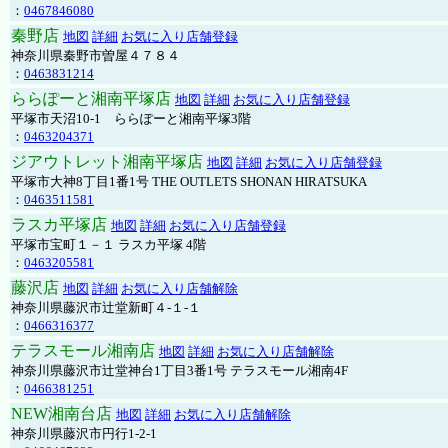
：
0467846080
秦野店
地図
詳細
お気に入り店舗登録
神奈川県秦野市曽屋４７８４
：
0463831214
ららぽーと湘南平塚店
地図
詳細
お気に入り店舗登録
平塚市天沼10-1 ららぽーと湘南平塚3階
：
0463204371
ジアウトレット湘南平塚店
地図
詳細
お気に入り店舗登録
平塚市大神8丁目1番1号 THE OUTLETS SHONAN HIRATSUKA
：
0463511581
ラスカ平塚店
地図
詳細
お気に入り店舗登録
平塚市宝町１－１ ラスカ平塚 4階
：
0463205581
藤沢店
地図
詳細
お気に入り店舗解除
神奈川県藤沢市辻堂新町４-１-１
：
0466316377
テラスモール湘南店
地図
詳細
お気に入り店舗解除
神奈川県藤沢市辻堂神台1丁目3番1号 テラスモール湘南4F
：
0466381251
NEW湘南台店
地図
詳細
お気に入り店舗解除
神奈川県藤沢市円行1-2-1