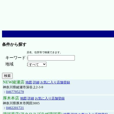
条件から探す
店名、住所等で検索できます。
キーワード
:
地域
:
NEW綾瀬店
地図
詳細
お気に入り店舗登録
神奈川県綾瀬市深谷上2-3-9
：
0467795279
厚木本店
地図
詳細
お気に入り店舗登録
神奈川県厚木市岡田3005
：
0462201721