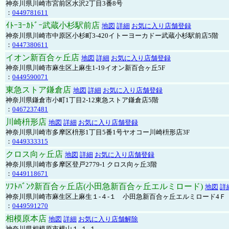
神奈川県川崎市宮前区水沢2丁目3番8号
：
0449781611
ｲﾄｰﾖｰｶﾄﾞｰ武蔵小杉駅前店
地図
詳細
お気に入り店舗登録
神奈川県川崎市中原区小杉町3-420イトーヨーカドー武蔵小杉駅前店5階
：
0447380611
イオン新百合ヶ丘店
地図
詳細
お気に入り店舗登録
神奈川県川崎市麻生区上麻生1-19イオン新百合ヶ丘5F
：
0449590071
東急ストア鎌倉店
地図
詳細
お気に入り店舗登録
神奈川県鎌倉市小町1丁目2-12東急ストア鎌倉店5階
：
0467237481
川崎枡形店
地図
詳細
お気に入り店舗登録
神奈川県川崎市多摩区枡形1丁目5番1号ヤオコー川崎枡形店3F
：
0449333315
クロス向ヶ丘店
地図
詳細
お気に入り店舗登録
神奈川県川崎市多摩区登戸2779-1 クロス向ヶ丘3階
：
0449118671
ｿﾌﾄﾊﾞﾝｸ新百合ヶ丘店(小田急新百合ヶ丘エルミロード)
地図
詳
神奈川県川崎市麻生区上麻生１-４-１ 小田急新百合ヶ丘エルミロード4Ｆ
：
0449591270
相模原本店
地図
詳細
お気に入り店舗解除
神奈川県相模原市横山１-１-１