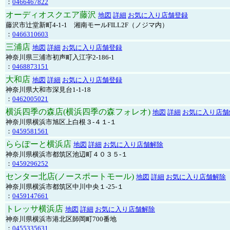
：
0466467822
オーディオスクエア藤沢
地図
詳細
お気に入り店舗登録
藤沢市辻堂新町4-1-1 湘南モールFILL2F（ノジマ内）
：
0466310603
三浦店
地図
詳細
お気に入り店舗登録
神奈川県三浦市初声町入江字2-186-1
：
0468873151
大和店
地図
詳細
お気に入り店舗登録
神奈川県大和市深見台1-1-18
：
0462005021
横浜四季の森店(横浜四季の森フォレオ)
地図
詳細
お気に入り店舗
神奈川県横浜市旭区上白根３-４１-１
：
0459581561
ららぽーと横浜店
地図
詳細
お気に入り店舗解除
神奈川県横浜市都筑区池辺町４０３５-１
：
0459296252
センター北店(ノースポートモール)
地図
詳細
お気に入り店舗解除
神奈川県横浜市都筑区中川中央１-25-１
：
0459147661
トレッサ横浜店
地図
詳細
お気に入り店舗解除
神奈川県横浜市港北区師岡町700番地
：
0455335631