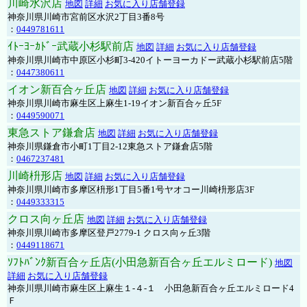
川崎水沢店
地図
詳細
お気に入り店舗登録
神奈川県川崎市宮前区水沢2丁目3番8号
：
0449781611
ｲﾄｰﾖｰｶﾄﾞｰ武蔵小杉駅前店
地図
詳細
お気に入り店舗登録
神奈川県川崎市中原区小杉町3-420イトーヨーカドー武蔵小杉駅前店5階
：
0447380611
イオン新百合ヶ丘店
地図
詳細
お気に入り店舗登録
神奈川県川崎市麻生区上麻生1-19イオン新百合ヶ丘5F
：
0449590071
東急ストア鎌倉店
地図
詳細
お気に入り店舗登録
神奈川県鎌倉市小町1丁目2-12東急ストア鎌倉店5階
：
0467237481
川崎枡形店
地図
詳細
お気に入り店舗登録
神奈川県川崎市多摩区枡形1丁目5番1号ヤオコー川崎枡形店3F
：
0449333315
クロス向ヶ丘店
地図
詳細
お気に入り店舗登録
神奈川県川崎市多摩区登戸2779-1 クロス向ヶ丘3階
：
0449118671
ｿﾌﾄﾊﾞﾝｸ新百合ヶ丘店(小田急新百合ヶ丘エルミロード)
地図
詳細
お気に入り店舗登録
神奈川県川崎市麻生区上麻生１-４-１ 小田急新百合ヶ丘エルミロード4
Ｆ