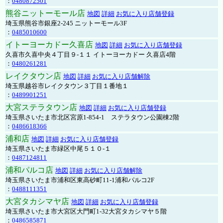
：
0480872501
熊谷ニットーモール店
地図
詳細
お気に入り店舗登録
埼玉県熊谷市銀座2-245 ニットーモール3F
：
0485010600
イトーヨーカドー久喜店
地図
詳細
お気に入り店舗登録
久喜市久喜中央４丁目９-１１ イトーヨーカドー 久喜店4階
：
0480261281
レイクタウン店
地図
詳細
お気に入り店舗解除
埼玉県越谷市レイクタウン３丁目１番地１
：
0489901251
大宮ステラタウン店
地図
詳細
お気に入り店舗登録
埼玉県さいたま市北区宮原1-854-1 ステラタウン公園棟2階
：
0486618366
浦和店
地図
詳細
お気に入り店舗登録
埼玉県さいたま市緑区中尾５１０-１
：
0487124811
浦和パルコ店
地図
詳細
お気に入り店舗解除
埼玉県さいたま市浦和区東高砂町11-1浦和パルコ2F
：
0488111351
大宮タカシマヤ店
地図
詳細
お気に入り店舗登録
埼玉県さいたま市大宮区大門町1-32大宮タカシマヤ５階
：
0486585871