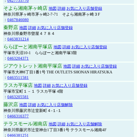
：
0427755770
そよら湘南茅ヶ崎店
地図
詳細
お気に入り店舗登録
神奈川県茅ヶ崎市茅ヶ崎2‐7‐71 そよら湘南茅ヶ崎３F
：
0467846080
秦野店
地図
詳細
お気に入り店舗登録
神奈川県秦野市曽屋４７８４
：
0463831214
ららぽーと湘南平塚店
地図
詳細
お気に入り店舗登録
平塚市天沼10-1 ららぽーと湘南平塚3階
：
0463204371
ジアウトレット湘南平塚店
地図
詳細
お気に入り店舗登録
平塚市大神8丁目1番1号 THE OUTLETS SHONAN HIRATSUKA
：
0463511581
ラスカ平塚店
地図
詳細
お気に入り店舗登録
平塚市宝町１－１ ラスカ平塚 4階
：
0463205581
藤沢店
地図
詳細
お気に入り店舗解除
神奈川県藤沢市辻堂新町４-１-１
：
0466316377
テラスモール湘南店
地図
詳細
お気に入り店舗解除
神奈川県藤沢市辻堂神台1丁目3番1号 テラスモール湘南4F
：
0466381251