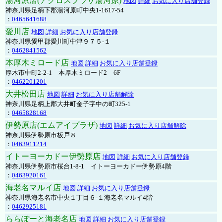
湯河原店(アクロスプラザ湯河原)
地図
詳細
お気に入り店舗登録
神奈川県足柄下郡湯河原町中央1-1617-54
：
0465641688
愛川店
地図
詳細
お気に入り店舗登録
神奈川県愛甲郡愛川町中津９７５-１
：
0462841562
本厚木ミロード店
地図
詳細
お気に入り店舗登録
厚木市中町2-2-1 本厚木ミロード2 6F
：
0462201201
大井松田店
地図
詳細
お気に入り店舗解除
神奈川県足柄上郡大井町金子字中の町325-1
：
0465828168
伊勢原店(エムアイプラザ)
地図
詳細
お気に入り店舗解除
神奈川県伊勢原市板戸８
：
0463911214
イトーヨーカドー伊勢原店
地図
詳細
お気に入り店舗登録
神奈川県伊勢原市桜台1-8-1 イトーヨーカドー伊勢原4階
：
0463920161
海老名マルイ店
地図
詳細
お気に入り店舗登録
神奈川県海老名市中央１丁目６-１海老名マルイ4階
：
0462925181
ららぽーと海老名店
地図
詳細
お気に入り店舗登録