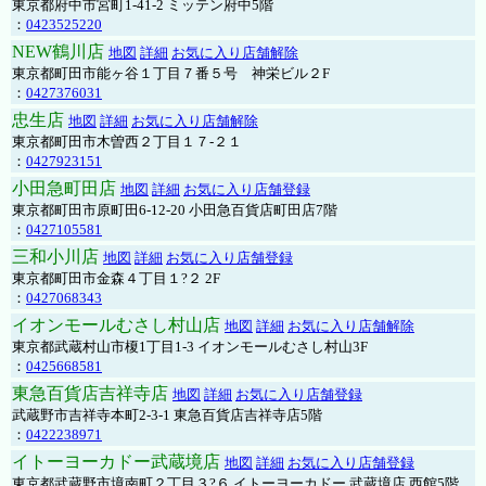
東京都府中市宮町1-41-2 ミッテン府中5階
：
0423525220
NEW鶴川店
地図
詳細
お気に入り店舗解除
東京都町田市能ヶ谷１丁目７番５号 神栄ビル２F
：
0427376031
忠生店
地図
詳細
お気に入り店舗解除
東京都町田市木曽西２丁目１７-２１
：
0427923151
小田急町田店
地図
詳細
お気に入り店舗登録
東京都町田市原町田6-12-20 小田急百貨店町田店7階
：
0427105581
三和小川店
地図
詳細
お気に入り店舗登録
東京都町田市金森４丁目１?２ 2F
：
0427068343
イオンモールむさし村山店
地図
詳細
お気に入り店舗解除
東京都武蔵村山市榎1丁目1-3 イオンモールむさし村山3F
：
0425668581
東急百貨店吉祥寺店
地図
詳細
お気に入り店舗登録
武蔵野市吉祥寺本町2-3-1 東急百貨店吉祥寺店5階
：
0422238971
イトーヨーカドー武蔵境店
地図
詳細
お気に入り店舗登録
東京都武蔵野市境南町２丁目３?６ イトーヨーカドー 武蔵境店 西館5階