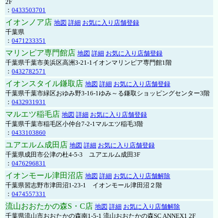
2F
：
0433503701
イオンノア店
地図
詳細
お気に入り店舗登録
千葉県
：
0471233351
マリンピア専門館店
地図
詳細
お気に入り店舗登録
千葉県千葉市美浜区高洲3-21-1イオンマリンピア専門館1階
：
0432782571
イオンスタイル鎌取店
地図
詳細
お気に入り店舗登録
千葉県千葉市緑区おゆみ野3-16-1ゆみ～る鎌取ショッピングセンター3階
：
0432931931
マルエツ稲毛店
地図
詳細
お気に入り店舗登録
千葉県千葉市稲毛区小仲台7-2-1マルエツ稲毛3階
：
0433103860
ユアエルム成田店
地図
詳細
お気に入り店舗登録
千葉県成田市公津の杜4-5-3 ユアエルム成田3F
：
0476296831
イオンモール津田沼店
地図
詳細
お気に入り店舗解除
千葉県習志野市津田沼1-23-1 イオンモール津田沼２階
：
0474557331
流山おおたかの森S・C店
地図
詳細
お気に入り店舗解除
千葉県流山市おおたかの森南1-5-1 流山おおたかの森SC ANNEX1 2F