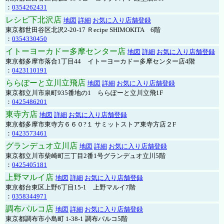
：
0354262431
レシピ下北沢店
地図
詳細
お気に入り店舗登録
東京都世田谷区北沢2-20-17 Ｒecipe SHIMOKITA 6階
：
0354330450
イトーヨーカドー多摩センター店
地図
詳細
お気に入り店舗登録
東京都多摩市落合1丁目44 イトーヨーカドー多摩センター店4階
：
0423110191
ららぽーと立川立飛店
地図
詳細
お気に入り店舗登録
東京都立川市泉町935番地の1 ららぽーと立川立飛1F
：
0425486201
東寺方店
地図
詳細
お気に入り店舗登録
東京都多摩市東寺方６６０?１ サミットストア東寺方店２F
：
0423573461
グランデュオ立川店
地図
詳細
お気に入り店舗登録
東京都立川市柴崎町三丁目2番1号グランデュオ立川5階
：
0425405181
上野マルイ店
地図
詳細
お気に入り店舗登録
東京都台東区上野6丁目15-1 上野マルイ7階
：
0358344971
調布パルコ店
地図
詳細
お気に入り店舗登録
東京都調布市小島町 1-38-1 調布パルコ5階