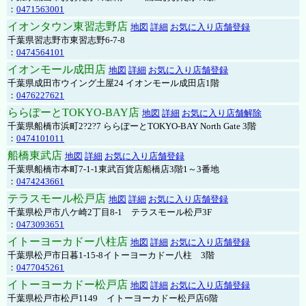
：
0471563001
イオンタウン東習志野店
地図
詳細
お気に入り店舗登録
千葉県習志野市東習志野6-7-8
：
0474564101
イオンモール成田店
地図
詳細
お気に入り店舗登録
千葉県成田市ウイング土屋24 イオンモール成田店1階
：
0476227621
ららぽーとTOKYO-BAY店
地図
詳細
お気に入り店舗解除
千葉県船橋市浜町2?2?7 ららぽーとTOKYO-BAY North Gate 3階
：
0474101011
船橋東武店
地図
詳細
お気に入り店舗登録
千葉県船橋市本町7-1-1東武百貨店船橋店3階1～3番地
：
0474243661
テラスモール松戸店
地図
詳細
お気に入り店舗登録
千葉県松戸市八ケ崎2丁目8-1 テラスモール松戸3F
：
0473093651
イトーヨーカドー八柱店
地図
詳細
お気に入り店舗登録
千葉県松戸市日暮1-15-8イトーヨーカドー八柱 3階
：
0477045261
イトーヨーカドー松戸店
地図
詳細
お気に入り店舗登録
千葉県松戸市松戸1149 イトーヨーカドー松戸店6階