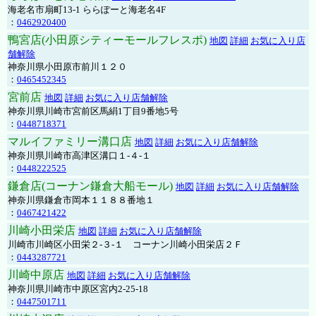
海老名市扇町13-1 ららぽーと海老名4F
：
0462920400
鴨宮店(小田原シティーモールフレスポ)
地図
詳細
お気に入り店
舗解除
神奈川県小田原市前川１２０
：
0465452345
宮前店
地図
詳細
お気に入り店舗解除
神奈川県川崎市宮前区馬絹1丁目9番地5号
：
0448718371
マルイファミリー溝口店
地図
詳細
お気に入り店舗解除
神奈川県川崎市高津区溝口１-４-１
：
0448222525
鎌倉店(コーナン鎌倉大船モール)
地図
詳細
お気に入り店舗解除
神奈川県鎌倉市岡本１１８８番地１
：
0467421422
川崎小田栄店
地図
詳細
お気に入り店舗解除
川崎市川崎区小田栄２‐３‐１ コーナン川崎小田栄店２Ｆ
：
0443287721
川崎中原店
地図
詳細
お気に入り店舗解除
神奈川県川崎市中原区宮内2-25-18
：
0447501711