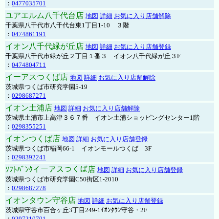
：
0477035701
ユアエルム八千代台店
地図
詳細
お気に入り店舗解除
千葉県八千代市八千代台東1丁目1-10 ３階
：
0474861191
イオン八千代緑が丘店
地図
詳細
お気に入り店舗登録
千葉県八千代市緑が丘２丁目１番３ イオン八千代緑が丘３F
：
0474804711
イーアスつくば店
地図
詳細
お気に入り店舗解除
茨城県つくば市研究学園5-19
：
0298687271
イオン土浦店
地図
詳細
お気に入り店舗解除
茨城県土浦市上高津３６７番 イオン土浦ショッピングセンター1階
：
0298355251
イオンつくば店
地図
詳細
お気に入り店舗登録
茨城県つくば市稲岡66-1 イオンモールつくば 3F
：
0298392241
ｿﾌﾄﾊﾞﾝｸイーアスつくば店
地図
詳細
お気に入り店舗登録
茨城県つくば市研究学園C50街区1-2010
：
0298687278
イオンタウン守谷店
地図
詳細
お気に入り店舗登録
茨城県守谷市百合ヶ丘3丁目249-1ｲｵﾝﾀｳﾝ守谷・2F
：
0297210701