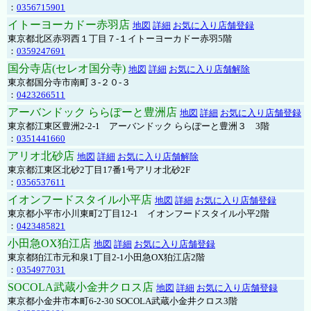
：
0356715901
イトーヨーカドー赤羽店
地図
詳細
お気に入り店舗登録
東京都北区赤羽西１丁目７-１イトーヨーカドー赤羽5階
：
0359247691
国分寺店(セレオ国分寺)
地図
詳細
お気に入り店舗解除
東京都国分寺市南町３-２０-３
：
0423266511
アーバンドック ららぽーと豊洲店
地図
詳細
お気に入り店舗登録
東京都江東区豊洲2-2-1 アーバンドック ららぽーと豊洲３ 3階
：
0351441660
アリオ北砂店
地図
詳細
お気に入り店舗解除
東京都江東区北砂2丁目17番1号アリオ北砂2F
：
0356537611
イオンフードスタイル小平店
地図
詳細
お気に入り店舗登録
東京都小平市小川東町2丁目12-1 イオンフードスタイル小平2階
：
0423485821
小田急OX狛江店
地図
詳細
お気に入り店舗登録
東京都狛江市元和泉1丁目2-1小田急OX狛江店2階
：
0354977031
SOCOLA武蔵小金井クロス店
地図
詳細
お気に入り店舗登録
東京都小金井市本町6-2-30 SOCOLA武蔵小金井クロス3階