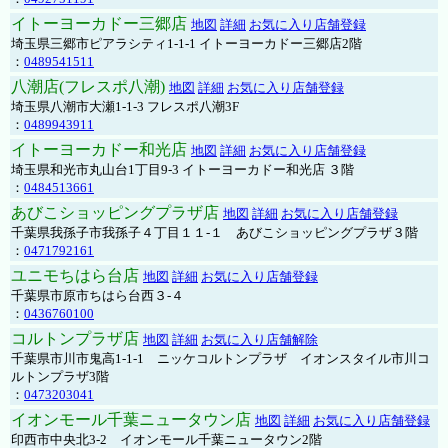
イトーヨーカドー三郷店
地図
詳細
お気に入り店舗登録
埼玉県三郷市ピアラシティ1-1-1 イトーヨーカドー三郷店2階
：
0489541511
八潮店(フレスポ八潮)
地図
詳細
お気に入り店舗登録
埼玉県八潮市大瀬1-1-3 フレスポ八潮3F
：
0489943911
イトーヨーカドー和光店
地図
詳細
お気に入り店舗登録
埼玉県和光市丸山台1丁目9-3 イトーヨーカドー和光店 ３階
：
0484513661
あびこショッピングプラザ店
地図
詳細
お気に入り店舗登録
千葉県我孫子市我孫子４丁目１１-１ あびこショッピングプラザ３階
：
0471792161
ユニモちはら台店
地図
詳細
お気に入り店舗登録
千葉県市原市ちはら台西３-４
：
0436760100
コルトンプラザ店
地図
詳細
お気に入り店舗解除
千葉県市川市鬼高1-1-1 ニッケコルトンプラザ イオンスタイル市川コ
ルトンプラザ3階
：
0473203041
イオンモール千葉ニュータウン店
地図
詳細
お気に入り店舗登録
印西市中央北3-2 イオンモール千葉ニュータウン2階