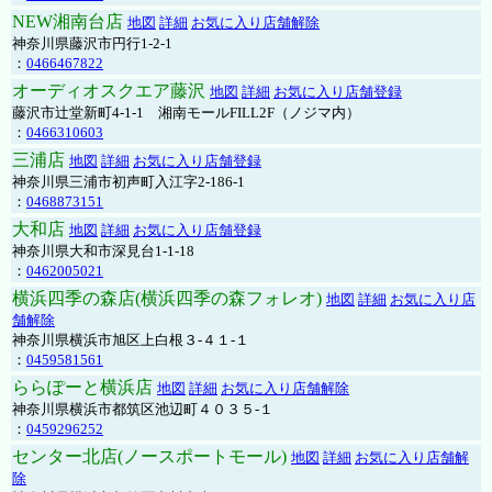
NEW湘南台店
地図
詳細
お気に入り店舗解除
神奈川県藤沢市円行1-2-1
：
0466467822
オーディオスクエア藤沢
地図
詳細
お気に入り店舗登録
藤沢市辻堂新町4-1-1 湘南モールFILL2F（ノジマ内）
：
0466310603
三浦店
地図
詳細
お気に入り店舗登録
神奈川県三浦市初声町入江字2-186-1
：
0468873151
大和店
地図
詳細
お気に入り店舗登録
神奈川県大和市深見台1-1-18
：
0462005021
横浜四季の森店(横浜四季の森フォレオ)
地図
詳細
お気に入り店
舗解除
神奈川県横浜市旭区上白根３-４１-１
：
0459581561
ららぽーと横浜店
地図
詳細
お気に入り店舗解除
神奈川県横浜市都筑区池辺町４０３５-１
：
0459296252
センター北店(ノースポートモール)
地図
詳細
お気に入り店舗解
除