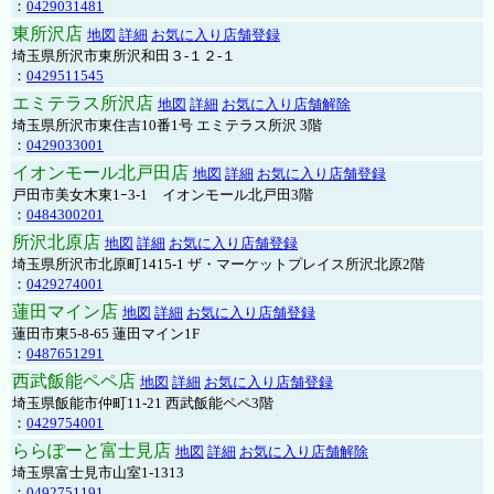
：
0429031481
東所沢店
地図
詳細
お気に入り店舗登録
埼玉県所沢市東所沢和田３-１２-１
：
0429511545
エミテラス所沢店
地図
詳細
お気に入り店舗解除
埼玉県所沢市東住吉10番1号 エミテラス所沢 3階
：
0429033001
イオンモール北戸田店
地図
詳細
お気に入り店舗登録
戸田市美女木東1ｰ3‐1 イオンモール北戸田3階
：
0484300201
所沢北原店
地図
詳細
お気に入り店舗登録
埼玉県所沢市北原町1415-1 ザ・マーケットプレイス所沢北原2階
：
0429274001
蓮田マイン店
地図
詳細
お気に入り店舗登録
蓮田市東5-8-65 蓮田マイン1F
：
0487651291
西武飯能ペペ店
地図
詳細
お気に入り店舗登録
埼玉県飯能市仲町11-21 西武飯能ペペ3階
：
0429754001
ららぽーと富士見店
地図
詳細
お気に入り店舗解除
埼玉県富士見市山室1-1313
：
0492751191