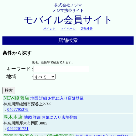
株式会社ノジマ
ノジマ携帯サイト
モバイル会員サイト
ポイント
｜
マイページ
｜
店舗検索
店舗検索
条件から探す
店名、住所等で検索できます。
キーワード
:
地域
:
NEW綾瀬店
地図
詳細
お気に入り店舗登録
神奈川県綾瀬市深谷上2-3-9
：
0467795279
厚木本店
地図
詳細
お気に入り店舗登録
神奈川県厚木市岡田3005
：
0462201721