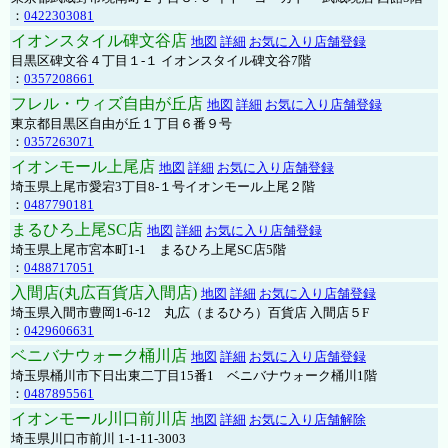
：
0422303081
イオンスタイル碑文谷店
地図
詳細
お気に入り店舗登録
目黒区碑文谷４丁目１-１ イオンスタイル碑文谷7階
：
0357208661
フレル・ウィズ自由が丘店
地図
詳細
お気に入り店舗登録
東京都目黒区自由が丘１丁目６番９号
：
0357263071
イオンモール上尾店
地図
詳細
お気に入り店舗登録
埼玉県上尾市愛宕3丁目8-１号イオンモール上尾２階
：
0487790181
まるひろ上尾SC店
地図
詳細
お気に入り店舗登録
埼玉県上尾市宮本町1-1 まるひろ上尾SC店5階
：
0488717051
入間店(丸広百貨店入間店)
地図
詳細
お気に入り店舗登録
埼玉県入間市豊岡1-6-12 丸広（まるひろ）百貨店 入間店５F
：
0429606631
ベニバナウォーク桶川店
地図
詳細
お気に入り店舗登録
埼玉県桶川市下日出東二丁目15番1 ベニバナウォーク桶川1階
：
0487895561
イオンモール川口前川店
地図
詳細
お気に入り店舗解除
埼玉県川口市前川 1-1-11-3003