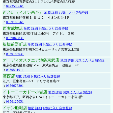
東京都稲城市若葉台2-1-1 フレスポ若葉台EAST2F
：
0423505661
西台店（イオン西台）
地図
詳細
お気に入り店舗登録
東京都板橋区蓮根３-８-１２ イオン西台３F
：
0359160561
西友成増店
地図
詳細
お気に入り店舗登録
東京都板橋区成増3丁目11番3号 アクト1 ３階
：
0359040831
板橋前野町店
地図
詳細
お気に入り店舗登録
東京都板橋区前野町3-20-1ヒューリック志村坂上2階
：
0359183031
オーディオスクエア池袋東武店
地図
詳細
お気に入り店舗登録
東京都豊島区西池袋1-1-25 東武百貨店 池袋店 4F
：
0359531011
葛西店
地図
詳細
お気に入り店舗登録
江戸川区東葛西9-3-3 アリオ葛西店2F
：
0356677301
イトーヨーカドー小岩店
地図
詳細
お気に入り店舗登録
東京都江戸川区西小岩1-24-1イトーヨーカドー小岩5階
：
0356125051
イオン船堀店
地図
詳細
お気に入り店舗登録
江戸川区船堀1丁目1-51