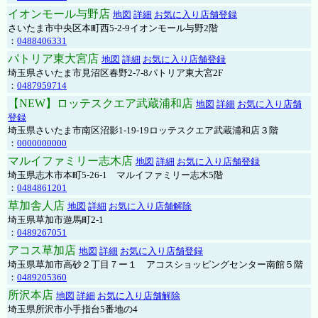
イオンモール与野店
地図
詳細
お気に入り店舗登録
さいたま市中央区本町西5-2-9イオンモール与野2階
：
0488406331
パトリア東大宮店
地図
詳細
お気に入り店舗登録
埼玉県さいたま市見沼区春野2-7-8パトリア東大宮2F
：
0487959714
【NEW】ロッテスクエア武蔵浦和店
地図
詳細
お気に入り店舗
登録
埼玉県さいたま市南区沼影1-19-19ロッテスクエア武蔵浦和店３階
：
0000000000
マルイファミリー志木店
地図
詳細
お気に入り店舗登録
埼玉県志木市本町5-26-1 マルイファミリー志木5階
：
0484861201
草加舎人店
地図
詳細
お気に入り店舗解除
埼玉県草加市遊馬町2-1
：
0489267051
アコス草加店
地図
詳細
お気に入り店舗登録
埼玉県草加市高砂２丁目７ー１ アコスショッピングセンター南館５階
：
0489205360
所沢本店
地図
詳細
お気に入り店舗解除
埼玉県所沢市小手指台5番地の4