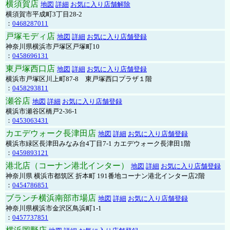
横須賀店
地図
詳細
お気に入り店舗解除
横須賀市平成町3丁目28-2
：
0468287011
戸塚モディ店
地図
詳細
お気に入り店舗登録
神奈川県横浜市戸塚区戸塚町10
：
0458696131
東戸塚西口店
地図
詳細
お気に入り店舗登録
横浜市戸塚区川上町87-8 東戸塚西口プラザ１階
：
0458293811
瀬谷店
地図
詳細
お気に入り店舗登録
横浜市瀬谷区橋戸2-36-1
：
0453063431
カエデウォーク長津田店
地図
詳細
お気に入り店舗登録
横浜市緑区長津田みなみ台4丁目7-1 カエデウォーク長津田1階
：
0459893121
港北店（コーナン港北インター）
地図
詳細
お気に入り店舗登録
神奈川県 横浜市都筑区 折本町 191番地コーナン港北インター店2階
：
0454786851
ブランチ横浜南部市場店
地図
詳細
お気に入り店舗登録
神奈川県横浜市金沢区鳥浜町1-1
：
0457737851