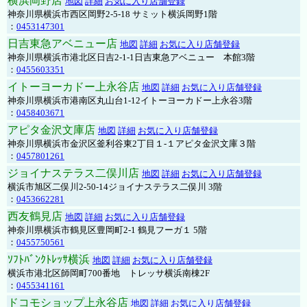
横浜岡野店
地図
詳細
お気に入り店舗登録
神奈川県横浜市西区岡野2-5-18 サミット横浜岡野1階
：
0453147301
日吉東急アベニュー店
地図
詳細
お気に入り店舗登録
神奈川県横浜市港北区日吉2-1-1日吉東急アベニュー 本館3階
：
0455603351
イトーヨーカドー上永谷店
地図
詳細
お気に入り店舗登録
神奈川県横浜市港南区丸山台1-12イトーヨーカドー上永谷3階
：
0458403671
アピタ金沢文庫店
地図
詳細
お気に入り店舗登録
神奈川県横浜市金沢区釜利谷東2丁目１-１アピタ金沢文庫３階
：
0457801261
ジョイナステラス二俣川店
地図
詳細
お気に入り店舗登録
横浜市旭区二俣川2-50-14ジョイナステラス二俣川 3階
：
0453662281
西友鶴見店
地図
詳細
お気に入り店舗登録
神奈川県横浜市鶴見区豊岡町2-1 鶴見フーガ１ 5階
：
0455750561
ｿﾌﾄﾊﾞﾝｸﾄﾚｯｻ横浜
地図
詳細
お気に入り店舗登録
横浜市港北区師岡町700番地 トレッサ横浜南棟2F
：
0455341161
ドコモショップ上永谷店
地図
詳細
お気に入り店舗登録