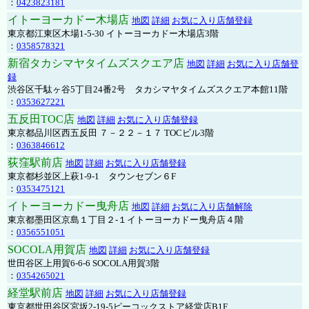
：
0423823181
イトーヨーカドー木場店
地図
詳細
お気に入り店舗登録
東京都江東区木場1-5-30 イトーヨーカドー木場店3階
：
0358578321
新宿タカシマヤタイムズスクエア店
地図
詳細
お気に入り店舗登
録
渋谷区千駄ヶ谷5丁目24番2号 タカシマヤタイムズスクエア本館11階
：
0353627221
五反田TOC店
地図
詳細
お気に入り店舗登録
東京都品川区西五反田 ７－２２－１７ TOCビル3階
：
0363846612
荻窪駅前店
地図
詳細
お気に入り店舗登録
東京都杉並区上萩1-9-1 タウンセブン６F
：
0353475121
イトーヨーカドー曳舟店
地図
詳細
お気に入り店舗解除
東京都墨田区京島１丁目２-１イトーヨーカドー曳舟店４階
：
0356551051
SOCOLA用賀店
地図
詳細
お気に入り店舗登録
世田谷区上用賀6-6-6 SOCOLA用賀3階
：
0354265021
経堂駅前店
地図
詳細
お気に入り店舗登録
東京都世田谷区宮坂2-19-5ピーコックストア経堂店B1F