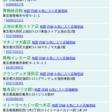
：
0368085270
青梅統合館
地図
詳細
お気に入り店舗登録
東京都青梅市今寺５-１-１
：
0428321215
上池台東急ストア店
地図
詳細
お気に入り店舗登録
東京都大田区上池台5-23-5東急ストア上池台店2階
：
0337488081
マチノマ大森店
地図
詳細
お気に入り店舗登録
東京都大田区大森町3-1-38マチノマ大森2階
：
0357535311
青梅インター店
地図
詳細
お気に入り店舗登録
東京都青梅市新町６-１６-１１
：
0428339031
グランデュオ蒲田店
地図
詳細
お気に入り店舗登録
東京都大田区蒲田5-13-1グランデュオ蒲田東館3階
：
0357138301
亀有店(リリオ館)
地図
詳細
お気に入り店舗解除
東京都葛飾区亀有3-26-1リリオ館4F
：
0356506181
イトーヨーカドー四つ木店
地図
詳細
お気に入り店舗登録
東京都葛飾区四つ木2丁目21-1イトーヨーカドー四つ木３F