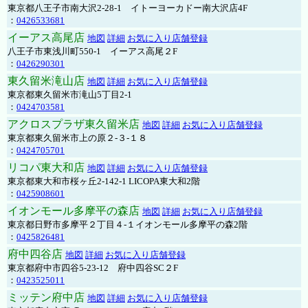
東京都八王子市南大沢2-28-1 イトーヨーカドー南大沢店4F
：
0426533681
イーアス高尾店
地図
詳細
お気に入り店舗登録
八王子市東浅川町550-1 イーアス高尾２F
：
0426290301
東久留米滝山店
地図
詳細
お気に入り店舗登録
東京都東久留米市滝山5丁目2-1
：
0424703581
アクロスプラザ東久留米店
地図
詳細
お気に入り店舗登録
東京都東久留米市上の原２-３-１８
：
0424705701
リコパ東大和店
地図
詳細
お気に入り店舗登録
東京都東大和市桜ヶ丘2-142-1 LICOPA東大和2階
：
0425908601
イオンモール多摩平の森店
地図
詳細
お気に入り店舗登録
東京都日野市多摩平２丁目４-１イオンモール多摩平の森2階
：
0425826481
府中四谷店
地図
詳細
お気に入り店舗登録
東京都府中市四谷5-23-12 府中四谷SC２F
：
0423525011
ミッテン府中店
地図
詳細
お気に入り店舗登録