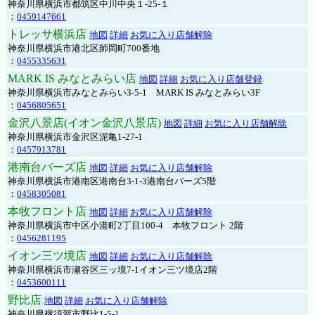
神奈川県横浜市都筑区中川中央１-25-１
：
0459147661
トレッサ横浜店
地図
詳細
お気に入り店舗解除
神奈川県横浜市港北区師岡町700番地
：
0455335631
MARK IS みなとみらい店
地図
詳細
お気に入り店舗登録
神奈川県横浜市みなとみらい3-5-1 MARK IS みなとみらい3F
：
0456805651
金沢八景店(イオン金沢八景店)
地図
詳細
お気に入り店舗解除
神奈川県横浜市金沢区泥亀1-27-1
：
0457913781
港南台バーズ店
地図
詳細
お気に入り店舗解除
神奈川県横浜市港南区港南台3-1-3港南台バーズ5階
：
0458305081
本牧フロント店
地図
詳細
お気に入り店舗解除
神奈川県横浜市中区小港町2丁目100-4 本牧フロント 2階
：
0456281195
イオン三ツ境店
地図
詳細
お気に入り店舗解除
神奈川県横浜市瀬谷区三ッ境7-1イオン三ツ境店2階
：
0453600111
野比店
地図
詳細
お気に入り店舗解除
神奈川県横須賀市野比1-5-1