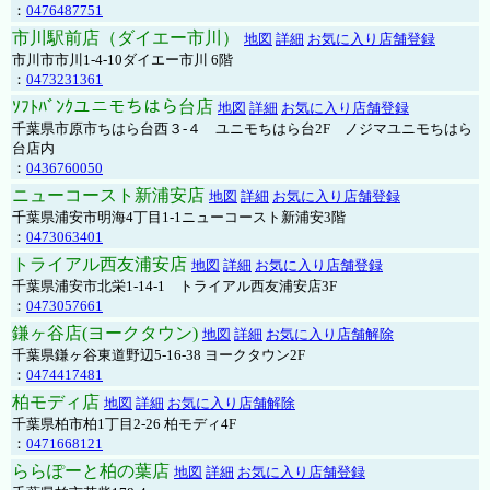
：
0476487751
市川駅前店（ダイエー市川）
地図
詳細
お気に入り店舗登録
市川市市川1-4-10ダイエー市川 6階
：
0473231361
ｿﾌﾄﾊﾞﾝｸユニモちはら台店
地図
詳細
お気に入り店舗登録
千葉県市原市ちはら台西３-４ ユニモちはら台2F ノジマユニモちはら
台店内
：
0436760050
ニューコースト新浦安店
地図
詳細
お気に入り店舗登録
千葉県浦安市明海4丁目1-1ニューコースト新浦安3階
：
0473063401
トライアル西友浦安店
地図
詳細
お気に入り店舗登録
千葉県浦安市北栄1-14-1 トライアル西友浦安店3F
：
0473057661
鎌ヶ谷店(ヨークタウン)
地図
詳細
お気に入り店舗解除
千葉県鎌ヶ谷東道野辺5-16-38 ヨークタウン2F
：
0474417481
柏モディ店
地図
詳細
お気に入り店舗解除
千葉県柏市柏1丁目2-26 柏モディ4F
：
0471668121
ららぽーと柏の葉店
地図
詳細
お気に入り店舗登録