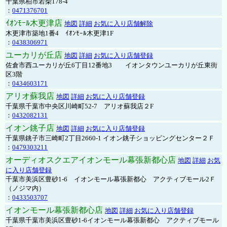
千葉県柏市若柴178-4
：
0471376701
ｲｵﾝﾓｰﾙ木更津店
地図
詳細
お気に入り店舗解除
木更津市築地1番4 ｲｵﾝﾓｰﾙ木更津1F
：
0438306971
ユーカリが丘店
地図
詳細
お気に入り店舗登録
佐倉市西ユーカリが丘6丁目12番地3 イオンタウンユーカリが丘東街
区3階
：
0434603171
アリオ蘇我店
地図
詳細
お気に入り店舗登録
千葉県千葉市中央区川崎町52-7 アリオ蘇我店２F
：
0432082131
イオン銚子店
地図
詳細
お気に入り店舗登録
千葉県銚子市三崎町2丁目2660-1 イオン銚子ショッピングセンター２Ｆ
：
0479303211
オーディオスクエアイオンモール幕張新都心店
地図
詳細
お気
に入り店舗登録
千葉市美浜区豊砂1-6 イオンモール幕張新都心 アクティブモール2Ｆ
（ノジマ内）
：
0433503707
イオンモール幕張新都心店
地図
詳細
お気に入り店舗登録
千葉県千葉市美浜区豊砂1-6イオンモール幕張新都心 アクティブモール