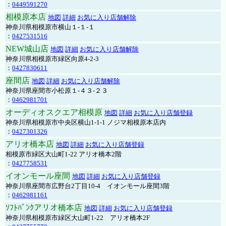
：
0449591270
相模原本店
地図
詳細
お気に入り店舗解除
神奈川県相模原市横山１-１-１
：
0427531516
NEW城山店
地図
詳細
お気に入り店舗解除
神奈川県相模原市緑区向原4-2-3
：
0427830611
座間店
地図
詳細
お気に入り店舗解除
神奈川県座間市小松原１-４３-２３
：
0462981701
オーディオスクエア相模原
地図
詳細
お気に入り店舗登録
神奈川県相模原市中央区横山1-1-1 ノジマ相模原本店内
：
0427301326
アリオ橋本店
地図
詳細
お気に入り店舗登録
相模原市緑区大山町1-22 アリオ橋本2階
：
0427758531
イオンモール座間
地図
詳細
お気に入り店舗登録
神奈川県座間市広野台2丁目10-4 イオンモール座間3階
：
0462981161
ｿﾌﾄﾊﾞﾝｸアリオ橋本店
地図
詳細
お気に入り店舗登録
神奈川県相模原市緑区大山町1-22 アリオ橋本2F