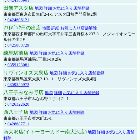
：
0424388901
田無アスタ店
地図
詳細
お気に入り店舗登録
東京都西東京市田無町2-1-1 アスタ田無専門店棟2階
：
0424606121
ｿﾌﾄﾊﾞﾝｸ日の出店
地図
詳細
お気に入り店舗解除
東京都西多摩郡日の出町大字平井字三吉野桜木237-3 ノジマイオンモー
ル日の出2Ｆ
：
0425888729
練馬駅前店
地図
詳細
お気に入り店舗登録
東京都練馬区練馬1丁目3-10 2階
：
0359123081
リヴィンオズ大泉店
地図
詳細
お気に入り店舗登録
東京都練馬区東大泉2-10-11 リヴィンオズ大泉4階
：
0359355972
八王子みなみ野店
地図
詳細
お気に入り店舗登録
東京都八王子市みなみ野１丁目２-１
：
0426322620
西八王子店
地図
詳細
お気に入り店舗解除
東京都八王子市並木町35-1
：
0426687711
南大沢店(イトーヨーカドー南大沢店)
地図
詳細
お気に入り店舗
解除