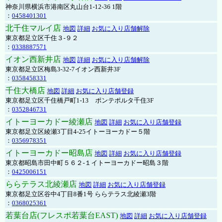
神奈川県横浜市港南区丸山台1-12-36 1階
：
0458401301
北千住マルイ店
地図
詳細
お気に入り店舗解除
東京都足立区千住３-９２
：
0338887571
イオン西新井店
地図
詳細
お気に入り店舗解除
東京都足立区梅島3-32-7イオン西新井3F
：
0358458331
千住大橋店
地図
詳細
お気に入り店舗登録
東京都足立区千住橋戸町1-13 ポンテポルタ千住3F
：
0352846731
イトーヨーカドー綾瀬店
地図
詳細
お気に入り店舗登録
東京都足立区綾瀬3丁目4-25イトーヨーカドー５階
：
0356978351
イトーヨーカドー昭島店
地図
詳細
お気に入り店舗登録
東京都昭島市田中町５６２-１イトーヨーカドー昭島３階
：
0425006151
ららテラス北綾瀬店
地図
詳細
お気に入り店舗登録
東京都足立区谷中4丁目8番1号 ららテラス北綾瀬3階
：
0368025361
若葉台店(フレスポ若葉台EAST)
地図
詳細
お気に入り店舗登録