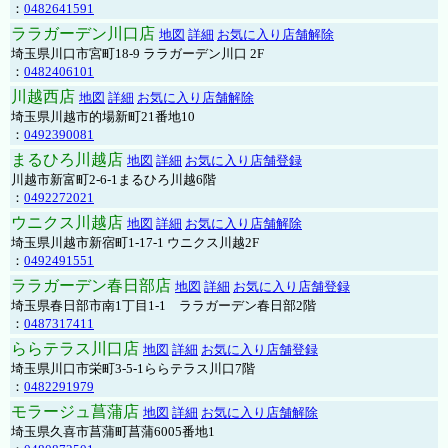
：
0482641591
ララガーデン川口店
地図
詳細
お気に入り店舗解除
埼玉県川口市宮町18-9 ララガーデン川口 2F
：
0482406101
川越西店
地図
詳細
お気に入り店舗解除
埼玉県川越市的場新町21番地10
：
0492390081
まるひろ川越店
地図
詳細
お気に入り店舗登録
川越市新富町2-6-1まるひろ川越6階
：
0492272021
ウニクス川越店
地図
詳細
お気に入り店舗解除
埼玉県川越市新宿町1-17-1 ウニクス川越2F
：
0492491551
ララガーデン春日部店
地図
詳細
お気に入り店舗登録
埼玉県春日部市南1丁目1-1 ララガーデン春日部2階
：
0487317411
ららテラス川口店
地図
詳細
お気に入り店舗登録
埼玉県川口市栄町3-5-1ららテラス川口7階
：
0482291979
モラージュ菖蒲店
地図
詳細
お気に入り店舗解除
埼玉県久喜市菖蒲町菖蒲6005番地1