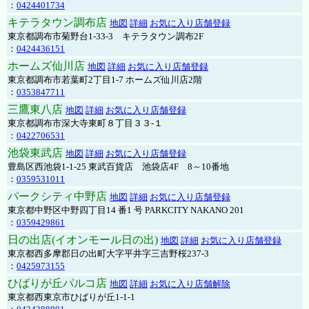
：
0424401734
キテラタウン調布店
地図
詳細
お気に入り店舗登録
東京都調布市菊野台1-33-3 キテラタウン調布2F
：
0424436151
ホームズ仙川店
地図
詳細
お気に入り店舗登録
東京都調布市若葉町2丁目1-7 ホームズ仙川店2階
：
0353847711
三鷹東八店
地図
詳細
お気に入り店舗登録
東京都調布市深大寺東町８丁目３３-１
：
0422706531
池袋東武店
地図
詳細
お気に入り店舗登録
豊島区西池袋1-1-25 東武百貨店 池袋店4F 8～10番地
：
0359531011
パークシティ中野店
地図
詳細
お気に入り店舗登録
東京都中野区中野四丁目14 番1 号 PARKCITY NAKANO 201
：
0359429861
日の出店(イオンモール日の出)
地図
詳細
お気に入り店舗登録
東京都西多摩郡日の出町大字平井字三吉野桜237-3
：
0425973155
ひばりが丘パルコ店
地図
詳細
お気に入り店舗解除
東京都西東京市ひばりが丘1-1-1