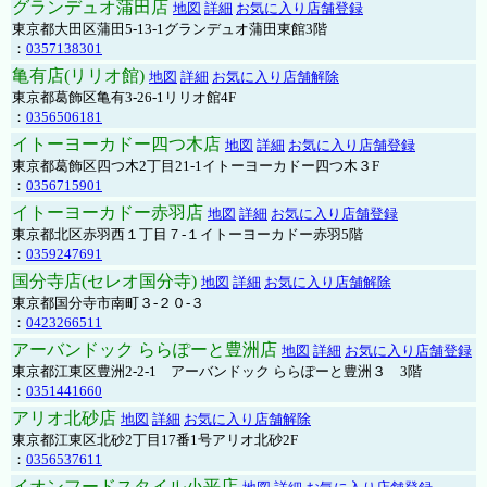
グランデュオ蒲田店
地図
詳細
お気に入り店舗登録
東京都大田区蒲田5-13-1グランデュオ蒲田東館3階
：
0357138301
亀有店(リリオ館)
地図
詳細
お気に入り店舗解除
東京都葛飾区亀有3-26-1リリオ館4F
：
0356506181
イトーヨーカドー四つ木店
地図
詳細
お気に入り店舗登録
東京都葛飾区四つ木2丁目21-1イトーヨーカドー四つ木３F
：
0356715901
イトーヨーカドー赤羽店
地図
詳細
お気に入り店舗登録
東京都北区赤羽西１丁目７-１イトーヨーカドー赤羽5階
：
0359247691
国分寺店(セレオ国分寺)
地図
詳細
お気に入り店舗解除
東京都国分寺市南町３-２０-３
：
0423266511
アーバンドック ららぽーと豊洲店
地図
詳細
お気に入り店舗登録
東京都江東区豊洲2-2-1 アーバンドック ららぽーと豊洲３ 3階
：
0351441660
アリオ北砂店
地図
詳細
お気に入り店舗解除
東京都江東区北砂2丁目17番1号アリオ北砂2F
：
0356537611
イオンフードスタイル小平店