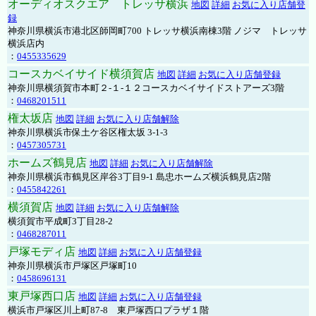
オーディオスクエア トレッサ横浜
地図
詳細
お気に入り店舗登
録
神奈川県横浜市港北区師岡町700 トレッサ横浜南棟3階 ノジマ トレッサ
横浜店内
：
0455335629
コースカベイサイド横須賀店
地図
詳細
お気に入り店舗登録
神奈川県横須賀市本町２-１-１２コースカベイサイドストアーズ3階
：
0468201511
権太坂店
地図
詳細
お気に入り店舗解除
神奈川県横浜市保土ケ谷区権太坂 3-1-3
：
0457305731
ホームズ鶴見店
地図
詳細
お気に入り店舗解除
神奈川県横浜市鶴見区岸谷3丁目9-1 島忠ホームズ横浜鶴見店2階
：
0455842261
横須賀店
地図
詳細
お気に入り店舗解除
横須賀市平成町3丁目28-2
：
0468287011
戸塚モディ店
地図
詳細
お気に入り店舗登録
神奈川県横浜市戸塚区戸塚町10
：
0458696131
東戸塚西口店
地図
詳細
お気に入り店舗登録
横浜市戸塚区川上町87-8 東戸塚西口プラザ１階