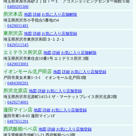
埼玉県草加市高砂２丁目７ー１ アコスショッピングセンター南館５階
：
0489205360
所沢本店
地図
詳細
お気に入り店舗解除
埼玉県所沢市小手指台5番地の4
：
0429031481
東所沢店
地図
詳細
お気に入り店舗登録
埼玉県所沢市東所沢和田３-１２-１
：
0429511545
エミテラス所沢店
地図
詳細
お気に入り店舗解除
埼玉県所沢市東住吉10番1号 エミテラス所沢 3階
：
0429033001
イオンモール北戸田店
地図
詳細
お気に入り店舗登録
戸田市美女木東1ｰ3‐1 イオンモール北戸田3階
：
0484300201
所沢北原店
地図
詳細
お気に入り店舗登録
埼玉県所沢市北原町1415-1 ザ・マーケットプレイス所沢北原2階
：
0429274001
蓮田マイン店
地図
詳細
お気に入り店舗登録
蓮田市東5-8-65 蓮田マイン1F
：
0487651291
西武飯能ペペ店
地図
詳細
お気に入り店舗登録
埼玉県飯能市仲町11-21 西武飯能ペペ3階