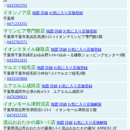
2F
：
0433503701
イオンノア店
地図
詳細
お気に入り店舗登録
千葉県
：
0471233351
マリンピア専門館店
地図
詳細
お気に入り店舗登録
千葉県千葉市美浜区高洲3-21-1イオンマリンピア専門館1階
：
0432782571
イオンスタイル鎌取店
地図
詳細
お気に入り店舗登録
千葉県千葉市緑区おゆみ野3-16-1ゆみ～る鎌取ショッピングセンター3階
：
0432931931
マルエツ稲毛店
地図
詳細
お気に入り店舗登録
千葉県千葉市稲毛区小仲台7-2-1マルエツ稲毛3階
：
0433103860
ユアエルム成田店
地図
詳細
お気に入り店舗登録
千葉県成田市公津の杜4-5-3 ユアエルム成田3F
：
0476296831
イオンモール津田沼店
地図
詳細
お気に入り店舗解除
千葉県習志野市津田沼1-23-1 イオンモール津田沼２階
：
0474557331
流山おおたかの森S・C店
地図
詳細
お気に入り店舗解除
千葉県流山市おおたかの森南1-5-1 流山おおたかの森SC ANNEX1 2F