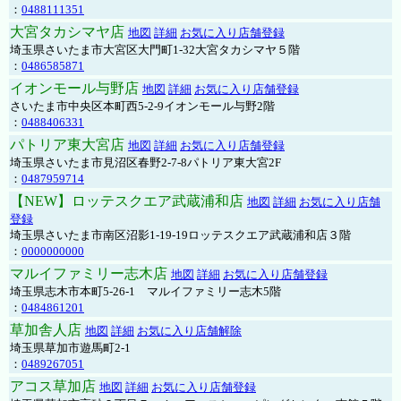
：
0488111351
大宮タカシマヤ店
地図
詳細
お気に入り店舗登録
埼玉県さいたま市大宮区大門町1-32大宮タカシマヤ５階
：
0486585871
イオンモール与野店
地図
詳細
お気に入り店舗登録
さいたま市中央区本町西5-2-9イオンモール与野2階
：
0488406331
パトリア東大宮店
地図
詳細
お気に入り店舗登録
埼玉県さいたま市見沼区春野2-7-8パトリア東大宮2F
：
0487959714
【NEW】ロッテスクエア武蔵浦和店
地図
詳細
お気に入り店舗
登録
埼玉県さいたま市南区沼影1-19-19ロッテスクエア武蔵浦和店３階
：
0000000000
マルイファミリー志木店
地図
詳細
お気に入り店舗登録
埼玉県志木市本町5-26-1 マルイファミリー志木5階
：
0484861201
草加舎人店
地図
詳細
お気に入り店舗解除
埼玉県草加市遊馬町2-1
：
0489267051
アコス草加店
地図
詳細
お気に入り店舗登録