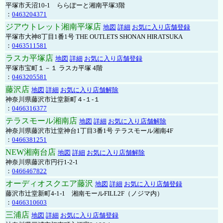
平塚市天沼10-1 ららぽーと湘南平塚3階
：
0463204371
ジアウトレット湘南平塚店
地図
詳細
お気に入り店舗登録
平塚市大神8丁目1番1号 THE OUTLETS SHONAN HIRATSUKA
：
0463511581
ラスカ平塚店
地図
詳細
お気に入り店舗登録
平塚市宝町１－１ ラスカ平塚 4階
：
0463205581
藤沢店
地図
詳細
お気に入り店舗解除
神奈川県藤沢市辻堂新町４-１-１
：
0466316377
テラスモール湘南店
地図
詳細
お気に入り店舗解除
神奈川県藤沢市辻堂神台1丁目3番1号 テラスモール湘南4F
：
0466381251
NEW湘南台店
地図
詳細
お気に入り店舗解除
神奈川県藤沢市円行1-2-1
：
0466467822
オーディオスクエア藤沢
地図
詳細
お気に入り店舗登録
藤沢市辻堂新町4-1-1 湘南モールFILL2F（ノジマ内）
：
0466310603
三浦店
地図
詳細
お気に入り店舗登録