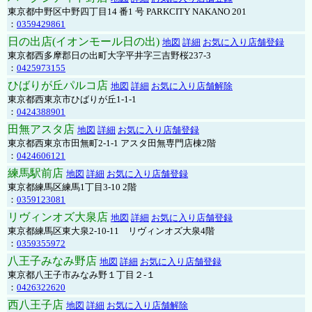
東京都中野区中野四丁目14 番1 号 PARKCITY NAKANO 201
：
0359429861
日の出店(イオンモール日の出)
地図
詳細
お気に入り店舗登録
東京都西多摩郡日の出町大字平井字三吉野桜237-3
：
0425973155
ひばりが丘パルコ店
地図
詳細
お気に入り店舗解除
東京都西東京市ひばりが丘1-1-1
：
0424388901
田無アスタ店
地図
詳細
お気に入り店舗登録
東京都西東京市田無町2-1-1 アスタ田無専門店棟2階
：
0424606121
練馬駅前店
地図
詳細
お気に入り店舗登録
東京都練馬区練馬1丁目3-10 2階
：
0359123081
リヴィンオズ大泉店
地図
詳細
お気に入り店舗登録
東京都練馬区東大泉2-10-11 リヴィンオズ大泉4階
：
0359355972
八王子みなみ野店
地図
詳細
お気に入り店舗登録
東京都八王子市みなみ野１丁目２-１
：
0426322620
西八王子店
地図
詳細
お気に入り店舗解除