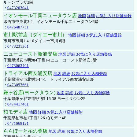
ルトンプラザ3階
：
0473203041
イオンモール千葉ニュータウン店
地図
詳細
お気に入り店舗登録
印西市中央北3-2 イオンモール千葉ニュータウン2階
：
0476487751
市川駅前店（ダイエー市川）
地図
詳細
お気に入り店舗登録
市川市市川1-4-10ダイエー市川 6階
：
0473231361
ニューコースト新浦安店
地図
詳細
お気に入り店舗登録
千葉県浦安市明海4丁目1-1ニューコースト新浦安3階
：
0473063401
トライアル西友浦安店
地図
詳細
お気に入り店舗登録
千葉県浦安市北栄1-14-1 トライアル西友浦安店3F
：
0473057661
鎌ヶ谷店(ヨークタウン)
地図
詳細
お気に入り店舗解除
千葉県鎌ヶ谷東道野辺5-16-38 ヨークタウン2F
：
0474417481
柏モディ店
地図
詳細
お気に入り店舗解除
千葉県柏市柏1丁目2-26 柏モディ4F
：
0471668121
ららぽーと柏の葉店
地図
詳細
お気に入り店舗登録