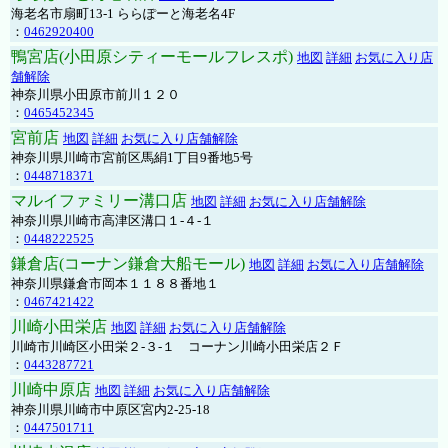
海老名市扇町13-1 ららぽーと海老名4F
：
0462920400
鴨宮店(小田原シティーモールフレスポ)
地図
詳細
お気に入り店
舗解除
神奈川県小田原市前川１２０
：
0465452345
宮前店
地図
詳細
お気に入り店舗解除
神奈川県川崎市宮前区馬絹1丁目9番地5号
：
0448718371
マルイファミリー溝口店
地図
詳細
お気に入り店舗解除
神奈川県川崎市高津区溝口１-４-１
：
0448222525
鎌倉店(コーナン鎌倉大船モール)
地図
詳細
お気に入り店舗解除
神奈川県鎌倉市岡本１１８８番地１
：
0467421422
川崎小田栄店
地図
詳細
お気に入り店舗解除
川崎市川崎区小田栄２‐３‐１ コーナン川崎小田栄店２Ｆ
：
0443287721
川崎中原店
地図
詳細
お気に入り店舗解除
神奈川県川崎市中原区宮内2-25-18
：
0447501711