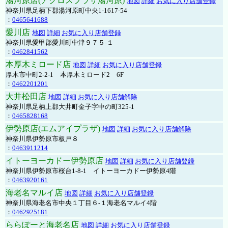
湯河原店(アクロスプラザ湯河原)
地図
詳細
お気に入り店舗登録
神奈川県足柄下郡湯河原町中央1-1617-54
：
0465641688
愛川店
地図
詳細
お気に入り店舗登録
神奈川県愛甲郡愛川町中津９７５-１
：
0462841562
本厚木ミロード店
地図
詳細
お気に入り店舗登録
厚木市中町2-2-1 本厚木ミロード2 6F
：
0462201201
大井松田店
地図
詳細
お気に入り店舗解除
神奈川県足柄上郡大井町金子字中の町325-1
：
0465828168
伊勢原店(エムアイプラザ)
地図
詳細
お気に入り店舗解除
神奈川県伊勢原市板戸８
：
0463911214
イトーヨーカドー伊勢原店
地図
詳細
お気に入り店舗登録
神奈川県伊勢原市桜台1-8-1 イトーヨーカドー伊勢原4階
：
0463920161
海老名マルイ店
地図
詳細
お気に入り店舗登録
神奈川県海老名市中央１丁目６-１海老名マルイ4階
：
0462925181
ららぽーと海老名店
地図
詳細
お気に入り店舗登録