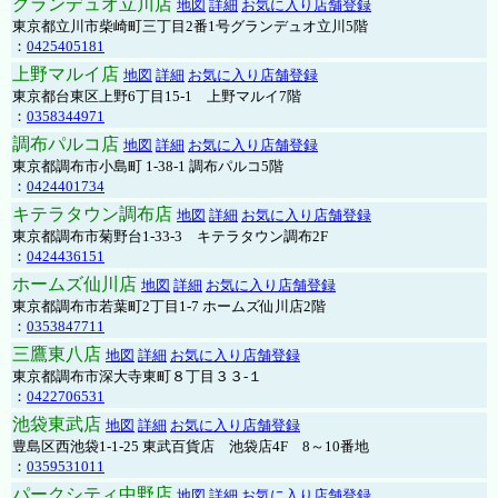
グランデュオ立川店
地図
詳細
お気に入り店舗登録
東京都立川市柴崎町三丁目2番1号グランデュオ立川5階
：
0425405181
上野マルイ店
地図
詳細
お気に入り店舗登録
東京都台東区上野6丁目15-1 上野マルイ7階
：
0358344971
調布パルコ店
地図
詳細
お気に入り店舗登録
東京都調布市小島町 1-38-1 調布パルコ5階
：
0424401734
キテラタウン調布店
地図
詳細
お気に入り店舗登録
東京都調布市菊野台1-33-3 キテラタウン調布2F
：
0424436151
ホームズ仙川店
地図
詳細
お気に入り店舗登録
東京都調布市若葉町2丁目1-7 ホームズ仙川店2階
：
0353847711
三鷹東八店
地図
詳細
お気に入り店舗登録
東京都調布市深大寺東町８丁目３３-１
：
0422706531
池袋東武店
地図
詳細
お気に入り店舗登録
豊島区西池袋1-1-25 東武百貨店 池袋店4F 8～10番地
：
0359531011
パークシティ中野店
地図
詳細
お気に入り店舗登録