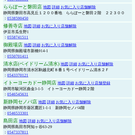
ららぽーと磐田店
地図
詳細
お気に入り店舗解除
静岡県磐田市高見丘１２００番地 ららぽーと磐田２階 ２２３００
：
0538590450
修善寺店
地図
詳細
お気に入り店舗解除
伊豆市瓜生野1
：
0558741511
御殿場店
地図
詳細
お気に入り店舗解除
静岡県御殿場市新橋914-1
：
0550701411
清水店(ベイドリーム清水)
地図
詳細
お気に入り店舗解除
静岡県静岡市清水区駒越北町８番１号ベイドリーム清水２Ｆ
：
0543370121
イトーヨーカドー静岡店
地図
詳細
お気に入り店舗登録
静岡市駿河区曲金3-1-5 イトーヨーカドー静岡２階
：
0546545631
新静岡セノバ店
地図
詳細
お気に入り店舗解除
静岡県静岡市葵区鷹匠1-1-1 新静岡セノバ4階
：
0546533301
島田店
地図
詳細
お気に入り店舗解除
静岡県島田市阿知ヶ谷63-29
：
0547337811