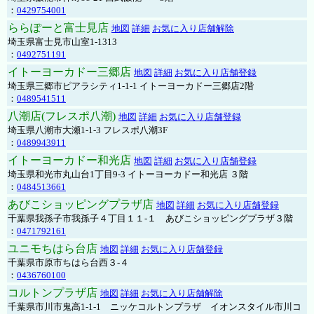
：
0429754001
ららぽーと富士見店
地図
詳細
お気に入り店舗解除
埼玉県富士見市山室1-1313
：
0492751191
イトーヨーカドー三郷店
地図
詳細
お気に入り店舗登録
埼玉県三郷市ピアラシティ1-1-1 イトーヨーカドー三郷店2階
：
0489541511
八潮店(フレスポ八潮)
地図
詳細
お気に入り店舗登録
埼玉県八潮市大瀬1-1-3 フレスポ八潮3F
：
0489943911
イトーヨーカドー和光店
地図
詳細
お気に入り店舗登録
埼玉県和光市丸山台1丁目9-3 イトーヨーカドー和光店 ３階
：
0484513661
あびこショッピングプラザ店
地図
詳細
お気に入り店舗登録
千葉県我孫子市我孫子４丁目１１-１ あびこショッピングプラザ３階
：
0471792161
ユニモちはら台店
地図
詳細
お気に入り店舗登録
千葉県市原市ちはら台西３-４
：
0436760100
コルトンプラザ店
地図
詳細
お気に入り店舗解除
千葉県市川市鬼高1-1-1 ニッケコルトンプラザ イオンスタイル市川コ