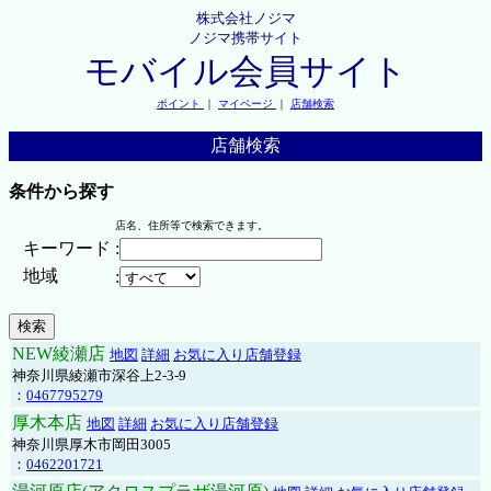
株式会社ノジマ
ノジマ携帯サイト
モバイル会員サイト
ポイント
｜
マイページ
｜
店舗検索
店舗検索
条件から探す
店名、住所等で検索できます。
キーワード
:
地域
:
NEW綾瀬店
地図
詳細
お気に入り店舗登録
神奈川県綾瀬市深谷上2-3-9
：
0467795279
厚木本店
地図
詳細
お気に入り店舗登録
神奈川県厚木市岡田3005
：
0462201721