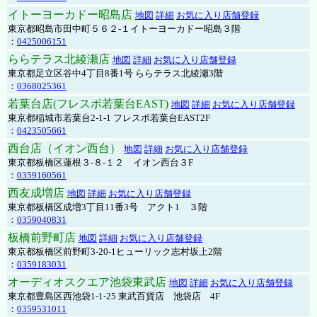
イトーヨーカドー昭島店
地図
詳細
お気に入り店舗登録
東京都昭島市田中町５６２-１イトーヨーカドー昭島３階
：
0425006151
ららテラス北綾瀬店
地図
詳細
お気に入り店舗登録
東京都足立区谷中4丁目8番1号 ららテラス北綾瀬3階
：
0368025361
若葉台店(フレスポ若葉台EAST)
地図
詳細
お気に入り店舗登録
東京都稲城市若葉台2-1-1 フレスポ若葉台EAST2F
：
0423505661
西台店（イオン西台）
地図
詳細
お気に入り店舗登録
東京都板橋区蓮根３-８-１２ イオン西台３F
：
0359160561
西友成増店
地図
詳細
お気に入り店舗登録
東京都板橋区成増3丁目11番3号 アクト1 ３階
：
0359040831
板橋前野町店
地図
詳細
お気に入り店舗登録
東京都板橋区前野町3-20-1ヒューリック志村坂上2階
：
0359183031
オーディオスクエア池袋東武店
地図
詳細
お気に入り店舗登録
東京都豊島区西池袋1-1-25 東武百貨店 池袋店 4F
：
0359531011