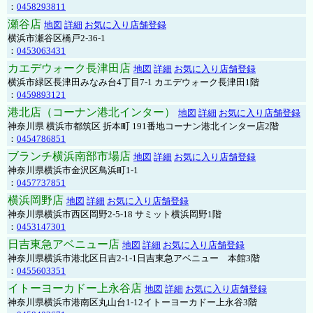
：
0458293811
瀬谷店
地図
詳細
お気に入り店舗登録
横浜市瀬谷区橋戸2-36-1
：
0453063431
カエデウォーク長津田店
地図
詳細
お気に入り店舗登録
横浜市緑区長津田みなみ台4丁目7-1 カエデウォーク長津田1階
：
0459893121
港北店（コーナン港北インター）
地図
詳細
お気に入り店舗登録
神奈川県 横浜市都筑区 折本町 191番地コーナン港北インター店2階
：
0454786851
ブランチ横浜南部市場店
地図
詳細
お気に入り店舗登録
神奈川県横浜市金沢区鳥浜町1-1
：
0457737851
横浜岡野店
地図
詳細
お気に入り店舗登録
神奈川県横浜市西区岡野2-5-18 サミット横浜岡野1階
：
0453147301
日吉東急アベニュー店
地図
詳細
お気に入り店舗登録
神奈川県横浜市港北区日吉2-1-1日吉東急アベニュー 本館3階
：
0455603351
イトーヨーカドー上永谷店
地図
詳細
お気に入り店舗登録
神奈川県横浜市港南区丸山台1-12イトーヨーカドー上永谷3階