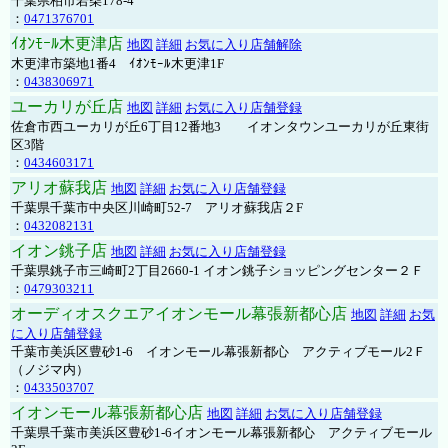
千葉県柏市若柴178-4
：
0471376701
ｲｵﾝﾓｰﾙ木更津店
地図
詳細
お気に入り店舗解除
木更津市築地1番4 ｲｵﾝﾓｰﾙ木更津1F
：
0438306971
ユーカリが丘店
地図
詳細
お気に入り店舗登録
佐倉市西ユーカリが丘6丁目12番地3 イオンタウンユーカリが丘東街
区3階
：
0434603171
アリオ蘇我店
地図
詳細
お気に入り店舗登録
千葉県千葉市中央区川崎町52-7 アリオ蘇我店２F
：
0432082131
イオン銚子店
地図
詳細
お気に入り店舗登録
千葉県銚子市三崎町2丁目2660-1 イオン銚子ショッピングセンター２Ｆ
：
0479303211
オーディオスクエアイオンモール幕張新都心店
地図
詳細
お気
に入り店舗登録
千葉市美浜区豊砂1-6 イオンモール幕張新都心 アクティブモール2Ｆ
（ノジマ内）
：
0433503707
イオンモール幕張新都心店
地図
詳細
お気に入り店舗登録
千葉県千葉市美浜区豊砂1-6イオンモール幕張新都心 アクティブモール