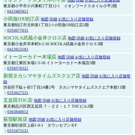
地図
詳細
お気に入り店舗登録
東京都小平市小川東町2丁目12-1 イオンフードスタイル小平2階
：
0423485821
小田急OX狛江店
地図
詳細
お気に入り店舗登録
東京都狛江市元和泉1丁目2-1小田急OX狛江店2階
：
0354977031
SOCOLA武蔵小金井クロス店
地図
詳細
お気に入り店舗登録
東京都小金井市本町6-2-30 SOCOLA武蔵小金井クロス3階
：
0423823181
イトーヨーカドー木場店
地図
詳細
お気に入り店舗登録
東京都江東区木場1-5-30 イトーヨーカドー木場店3階
：
0358578321
新宿タカシマヤタイムズスクエア店
地図
詳細
お気に入り店舗登
録
渋谷区千駄ヶ谷5丁目24番2号 タカシマヤタイムズスクエア本館11階
：
0353627221
五反田TOC店
地図
詳細
お気に入り店舗登録
東京都品川区西五反田 ７－２２－１７ TOCビル3階
：
0363846612
荻窪駅前店
地図
詳細
お気に入り店舗登録
東京都杉並区上萩1-9-1 タウンセブン６F
：
0353475121