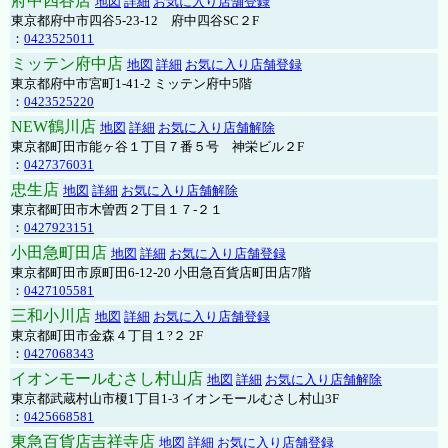
府中四谷店
地図
詳細
お気に入り店舗登録
東京都府中市四谷5-23-12 府中四谷SC２F
：
0423525011
ミッテン府中店
地図
詳細
お気に入り店舗登録
東京都府中市宮町1-41-2 ミッテン府中5階
：
0423525220
NEW鶴川店
地図
詳細
お気に入り店舗解除
東京都町田市能ヶ谷１丁目７番５号 神栄ビル２F
：
0427376031
忠生店
地図
詳細
お気に入り店舗解除
東京都町田市木曽西２丁目１７-２１
：
0427923151
小田急町田店
地図
詳細
お気に入り店舗登録
東京都町田市原町田6-12-20 小田急百貨店町田店7階
：
0427105581
三和小川店
地図
詳細
お気に入り店舗登録
東京都町田市金森４丁目１?２ 2F
：
0427068343
イオンモールむさし村山店
地図
詳細
お気に入り店舗解除
東京都武蔵村山市榎1丁目1-3 イオンモールむさし村山3F
：
0425668581
東急百貨店吉祥寺店
地図
詳細
お気に入り店舗登録