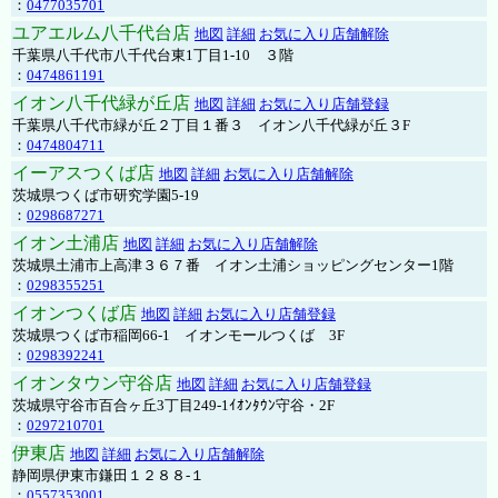
：
0477035701
ユアエルム八千代台店
地図
詳細
お気に入り店舗解除
千葉県八千代市八千代台東1丁目1-10 ３階
：
0474861191
イオン八千代緑が丘店
地図
詳細
お気に入り店舗登録
千葉県八千代市緑が丘２丁目１番３ イオン八千代緑が丘３F
：
0474804711
イーアスつくば店
地図
詳細
お気に入り店舗解除
茨城県つくば市研究学園5-19
：
0298687271
イオン土浦店
地図
詳細
お気に入り店舗解除
茨城県土浦市上高津３６７番 イオン土浦ショッピングセンター1階
：
0298355251
イオンつくば店
地図
詳細
お気に入り店舗登録
茨城県つくば市稲岡66-1 イオンモールつくば 3F
：
0298392241
イオンタウン守谷店
地図
詳細
お気に入り店舗登録
茨城県守谷市百合ヶ丘3丁目249-1ｲｵﾝﾀｳﾝ守谷・2F
：
0297210701
伊東店
地図
詳細
お気に入り店舗解除
静岡県伊東市鎌田１２８８-１
：
0557353001