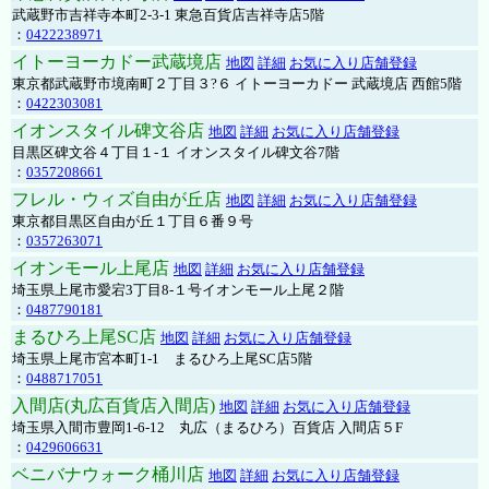
武蔵野市吉祥寺本町2-3-1 東急百貨店吉祥寺店5階
：
0422238971
イトーヨーカドー武蔵境店
地図
詳細
お気に入り店舗登録
東京都武蔵野市境南町２丁目３?６ イトーヨーカドー 武蔵境店 西館5階
：
0422303081
イオンスタイル碑文谷店
地図
詳細
お気に入り店舗登録
目黒区碑文谷４丁目１-１ イオンスタイル碑文谷7階
：
0357208661
フレル・ウィズ自由が丘店
地図
詳細
お気に入り店舗登録
東京都目黒区自由が丘１丁目６番９号
：
0357263071
イオンモール上尾店
地図
詳細
お気に入り店舗登録
埼玉県上尾市愛宕3丁目8-１号イオンモール上尾２階
：
0487790181
まるひろ上尾SC店
地図
詳細
お気に入り店舗登録
埼玉県上尾市宮本町1-1 まるひろ上尾SC店5階
：
0488717051
入間店(丸広百貨店入間店)
地図
詳細
お気に入り店舗登録
埼玉県入間市豊岡1-6-12 丸広（まるひろ）百貨店 入間店５F
：
0429606631
ベニバナウォーク桶川店
地図
詳細
お気に入り店舗登録