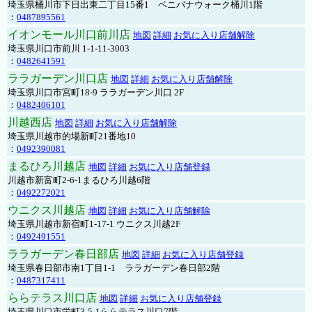
埼玉県桶川市下日出東二丁目15番1 ベニバナウォーク桶川1階
：
0487895561
イオンモール川口前川店
地図
詳細
お気に入り店舗解除
埼玉県川口市前川 1-1-11-3003
：
0482641591
ララガーデン川口店
地図
詳細
お気に入り店舗解除
埼玉県川口市宮町18-9 ララガーデン川口 2F
：
0482406101
川越西店
地図
詳細
お気に入り店舗解除
埼玉県川越市的場新町21番地10
：
0492390081
まるひろ川越店
地図
詳細
お気に入り店舗登録
川越市新富町2-6-1まるひろ川越6階
：
0492272021
ウニクス川越店
地図
詳細
お気に入り店舗解除
埼玉県川越市新宿町1-17-1 ウニクス川越2F
：
0492491551
ララガーデン春日部店
地図
詳細
お気に入り店舗登録
埼玉県春日部市南1丁目1-1 ララガーデン春日部2階
：
0487317411
ららテラス川口店
地図
詳細
お気に入り店舗登録
埼玉県川口市栄町3-5-1ららテラス川口7階