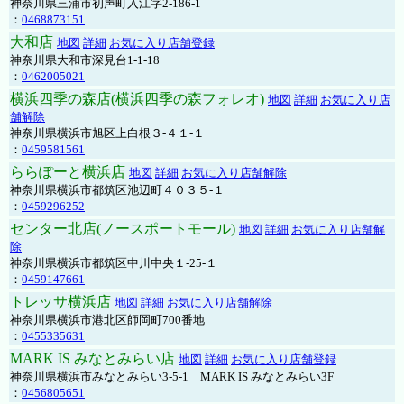
神奈川県三浦市初声町入江字2-186-1
：
0468873151
大和店
地図
詳細
お気に入り店舗登録
神奈川県大和市深見台1-1-18
：
0462005021
横浜四季の森店(横浜四季の森フォレオ)
地図
詳細
お気に入り店
舗解除
神奈川県横浜市旭区上白根３-４１-１
：
0459581561
ららぽーと横浜店
地図
詳細
お気に入り店舗解除
神奈川県横浜市都筑区池辺町４０３５-１
：
0459296252
センター北店(ノースポートモール)
地図
詳細
お気に入り店舗解
除
神奈川県横浜市都筑区中川中央１-25-１
：
0459147661
トレッサ横浜店
地図
詳細
お気に入り店舗解除
神奈川県横浜市港北区師岡町700番地
：
0455335631
MARK IS みなとみらい店
地図
詳細
お気に入り店舗登録
神奈川県横浜市みなとみらい3-5-1 MARK IS みなとみらい3F
：
0456805651