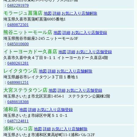
：
0482291979
モラージュ菖蒲店
地図
詳細
お気に入り店舗解除
埼玉県久喜市菖蒲町菖蒲6005番地1
：
0480872501
熊谷ニットーモール店
地図
詳細
お気に入り店舗登録
埼玉県熊谷市銀座2-245 ニットーモール3F
：
0485010600
イトーヨーカドー久喜店
地図
詳細
お気に入り店舗登録
久喜市久喜中央４丁目９-１１ イトーヨーカドー 久喜店4階
：
0480261281
レイクタウン店
地図
詳細
お気に入り店舗解除
埼玉県越谷市レイクタウン３丁目１番地１
：
0489901251
大宮ステラタウン店
地図
詳細
お気に入り店舗登録
埼玉県さいたま市北区宮原1-854-1 ステラタウン公園棟2階
：
0486618366
浦和店
地図
詳細
お気に入り店舗登録
埼玉県さいたま市緑区中尾５１０-１
：
0487124811
浦和パルコ店
地図
詳細
お気に入り店舗解除
埼玉県さいたま市浦和区東高砂町11-1浦和パルコ2F