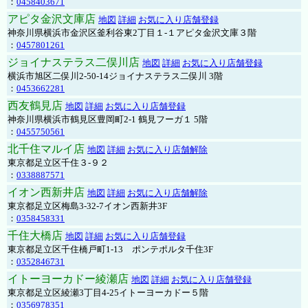
：
0458403671
アピタ金沢文庫店
地図
詳細
お気に入り店舗登録
神奈川県横浜市金沢区釜利谷東2丁目１-１アピタ金沢文庫３階
：
0457801261
ジョイナステラス二俣川店
地図
詳細
お気に入り店舗登録
横浜市旭区二俣川2-50-14ジョイナステラス二俣川 3階
：
0453662281
西友鶴見店
地図
詳細
お気に入り店舗登録
神奈川県横浜市鶴見区豊岡町2-1 鶴見フーガ１ 5階
：
0455750561
北千住マルイ店
地図
詳細
お気に入り店舗解除
東京都足立区千住３-９２
：
0338887571
イオン西新井店
地図
詳細
お気に入り店舗解除
東京都足立区梅島3-32-7イオン西新井3F
：
0358458331
千住大橋店
地図
詳細
お気に入り店舗登録
東京都足立区千住橋戸町1-13 ポンテポルタ千住3F
：
0352846731
イトーヨーカドー綾瀬店
地図
詳細
お気に入り店舗登録
東京都足立区綾瀬3丁目4-25イトーヨーカドー５階
：
0356978351