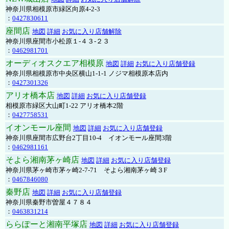
神奈川県相模原市緑区向原4-2-3
：
0427830611
座間店
地図
詳細
お気に入り店舗解除
神奈川県座間市小松原１-４３-２３
：
0462981701
オーディオスクエア相模原
地図
詳細
お気に入り店舗登録
神奈川県相模原市中央区横山1-1-1 ノジマ相模原本店内
：
0427301326
アリオ橋本店
地図
詳細
お気に入り店舗登録
相模原市緑区大山町1-22 アリオ橋本2階
：
0427758531
イオンモール座間
地図
詳細
お気に入り店舗登録
神奈川県座間市広野台2丁目10-4 イオンモール座間3階
：
0462981161
そよら湘南茅ヶ崎店
地図
詳細
お気に入り店舗登録
神奈川県茅ヶ崎市茅ヶ崎2‐7‐71 そよら湘南茅ヶ崎３F
：
0467846080
秦野店
地図
詳細
お気に入り店舗登録
神奈川県秦野市曽屋４７８４
：
0463831214
ららぽーと湘南平塚店
地図
詳細
お気に入り店舗登録