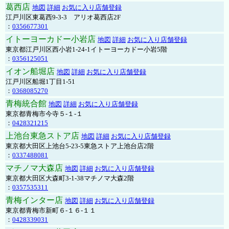
葛西店
地図
詳細
お気に入り店舗登録
江戸川区東葛西9-3-3 アリオ葛西店2F
：
0356677301
イトーヨーカドー小岩店
地図
詳細
お気に入り店舗登録
東京都江戸川区西小岩1-24-1イトーヨーカドー小岩5階
：
0356125051
イオン船堀店
地図
詳細
お気に入り店舗登録
江戸川区船堀1丁目1-51
：
0368085270
青梅統合館
地図
詳細
お気に入り店舗登録
東京都青梅市今寺５-１-１
：
0428321215
上池台東急ストア店
地図
詳細
お気に入り店舗登録
東京都大田区上池台5-23-5東急ストア上池台店2階
：
0337488081
マチノマ大森店
地図
詳細
お気に入り店舗登録
東京都大田区大森町3-1-38マチノマ大森2階
：
0357535311
青梅インター店
地図
詳細
お気に入り店舗登録
東京都青梅市新町６-１６-１１
：
0428339031