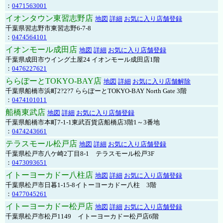
：
0471563001
イオンタウン東習志野店
地図
詳細
お気に入り店舗登録
千葉県習志野市東習志野6-7-8
：
0474564101
イオンモール成田店
地図
詳細
お気に入り店舗登録
千葉県成田市ウイング土屋24 イオンモール成田店1階
：
0476227621
ららぽーとTOKYO-BAY店
地図
詳細
お気に入り店舗解除
千葉県船橋市浜町2?2?7 ららぽーとTOKYO-BAY North Gate 3階
：
0474101011
船橋東武店
地図
詳細
お気に入り店舗登録
千葉県船橋市本町7-1-1東武百貨店船橋店3階1～3番地
：
0474243661
テラスモール松戸店
地図
詳細
お気に入り店舗登録
千葉県松戸市八ケ崎2丁目8-1 テラスモール松戸3F
：
0473093651
イトーヨーカドー八柱店
地図
詳細
お気に入り店舗登録
千葉県松戸市日暮1-15-8イトーヨーカドー八柱 3階
：
0477045261
イトーヨーカドー松戸店
地図
詳細
お気に入り店舗登録
千葉県松戸市松戸1149 イトーヨーカドー松戸店6階