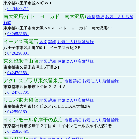
東京都八王子市並木町35-1
：
0426687711
南大沢店(イトーヨーカドー南大沢店)
地図
詳細
お気に入り店舗
解除
東京都八王子市南大沢2-28-1 イトーヨーカドー南大沢店4F
：
0426533681
イーアス高尾店
地図
詳細
お気に入り店舗登録
八王子市東浅川町550-1 イーアス高尾２F
：
0426290301
東久留米滝山店
地図
詳細
お気に入り店舗登録
東京都東久留米市滝山5丁目2-1
：
0424703581
アクロスプラザ東久留米店
地図
詳細
お気に入り店舗登録
東京都東久留米市上の原２-３-１８
：
0424705701
リコパ東大和店
地図
詳細
お気に入り店舗登録
東京都東大和市桜ヶ丘2-142-1 LICOPA東大和2階
：
0425908601
イオンモール多摩平の森店
地図
詳細
お気に入り店舗登録
東京都日野市多摩平２丁目４-１イオンモール多摩平の森2階
：
0425826481