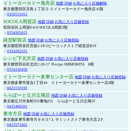
イトーヨーカドー曳舟店
地図
詳細
お気に入り店舗解除
東京都墨田区京島１丁目２-１イトーヨーカドー曳舟店４階
：
0356551051
SOCOLA用賀店
地図
詳細
お気に入り店舗登録
世田谷区上用賀6-6-6 SOCOLA用賀3階
：
0354265021
経堂駅前店
地図
詳細
お気に入り店舗登録
東京都世田谷区宮坂2-19-5ピーコックストア経堂店B1F
：
0354262431
レシピ下北沢店
地図
詳細
お気に入り店舗登録
東京都世田谷区北沢2-20-17 Ｒecipe SHIMOKITA 6階
：
0354330450
イトーヨーカドー多摩センター店
地図
詳細
お気に入り店舗登録
東京都多摩市落合1丁目44 イトーヨーカドー多摩センター店4階
：
0423110191
ららぽーと立川立飛店
地図
詳細
お気に入り店舗登録
東京都立川市泉町935番地の1 ららぽーと立川立飛1F
：
0425486201
東寺方店
地図
詳細
お気に入り店舗登録
東京都多摩市東寺方６６０?１ サミットストア東寺方店２F
：
0423573461