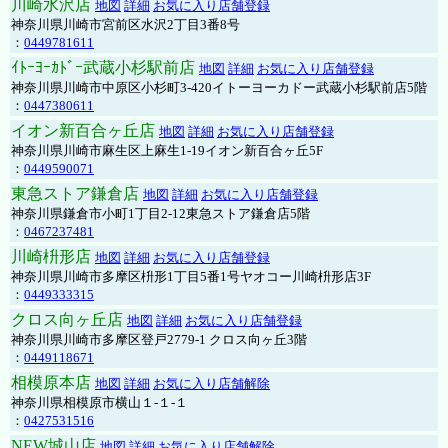
川崎水沢店
地図
詳細
お気に入り店舗登録
神奈川県川崎市宮前区水沢2丁目3番8号
：
0449781611
ｲﾄｰﾖｰｶﾄﾞｰ武蔵小杉駅前店
地図
詳細
お気に入り店舗登録
神奈川県川崎市中原区小杉町3-420イトーヨーカドー武蔵小杉駅前店5階
：
0447380611
イオン新百合ヶ丘店
地図
詳細
お気に入り店舗登録
神奈川県川崎市麻生区上麻生1-19イオン新百合ヶ丘5F
：
0449590071
東急ストア鎌倉店
地図
詳細
お気に入り店舗登録
神奈川県鎌倉市小町1丁目2-12東急ストア鎌倉店5階
：
0467237481
川崎枡形店
地図
詳細
お気に入り店舗登録
神奈川県川崎市多摩区枡形1丁目5番1号ヤオコー川崎枡形店3F
：
0449333315
クロス向ヶ丘店
地図
詳細
お気に入り店舗登録
神奈川県川崎市多摩区登戸2779-1 クロス向ヶ丘3階
：
0449118671
相模原本店
地図
詳細
お気に入り店舗解除
神奈川県相模原市横山１-１-１
：
0427531516
NEW城山店
地図
詳細
お気に入り店舗解除