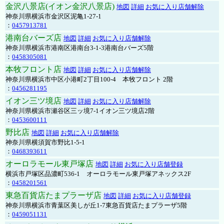
金沢八景店(イオン金沢八景店)
地図
詳細
お気に入り店舗解除
神奈川県横浜市金沢区泥亀1-27-1
：
0457913781
港南台バーズ店
地図
詳細
お気に入り店舗解除
神奈川県横浜市港南区港南台3-1-3港南台バーズ5階
：
0458305081
本牧フロント店
地図
詳細
お気に入り店舗解除
神奈川県横浜市中区小港町2丁目100-4 本牧フロント 2階
：
0456281195
イオン三ツ境店
地図
詳細
お気に入り店舗解除
神奈川県横浜市瀬谷区三ッ境7-1イオン三ツ境店2階
：
0453600111
野比店
地図
詳細
お気に入り店舗解除
神奈川県横須賀市野比1-5-1
：
0468393611
オーロラモール東戸塚店
地図
詳細
お気に入り店舗登録
横浜市戸塚区品濃町536-1 オーロラモール東戸塚アネックス2F
：
0458201561
東急百貨店たまプラーザ店
地図
詳細
お気に入り店舗登録
神奈川県横浜市青葉区美しが丘1-7東急百貨店たまプラーザ5階
：
0459051131