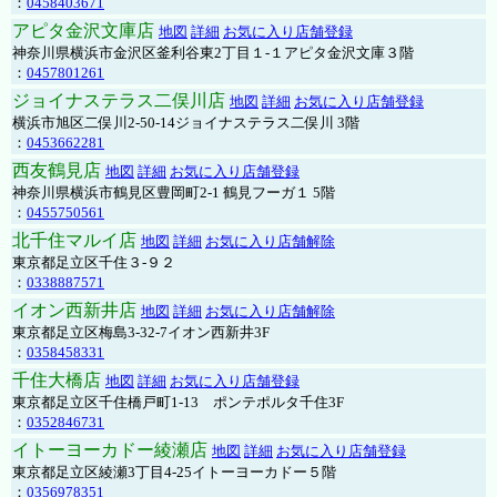
：
0458403671
アピタ金沢文庫店
地図
詳細
お気に入り店舗登録
神奈川県横浜市金沢区釜利谷東2丁目１-１アピタ金沢文庫３階
：
0457801261
ジョイナステラス二俣川店
地図
詳細
お気に入り店舗登録
横浜市旭区二俣川2-50-14ジョイナステラス二俣川 3階
：
0453662281
西友鶴見店
地図
詳細
お気に入り店舗登録
神奈川県横浜市鶴見区豊岡町2-1 鶴見フーガ１ 5階
：
0455750561
北千住マルイ店
地図
詳細
お気に入り店舗解除
東京都足立区千住３-９２
：
0338887571
イオン西新井店
地図
詳細
お気に入り店舗解除
東京都足立区梅島3-32-7イオン西新井3F
：
0358458331
千住大橋店
地図
詳細
お気に入り店舗登録
東京都足立区千住橋戸町1-13 ポンテポルタ千住3F
：
0352846731
イトーヨーカドー綾瀬店
地図
詳細
お気に入り店舗登録
東京都足立区綾瀬3丁目4-25イトーヨーカドー５階
：
0356978351