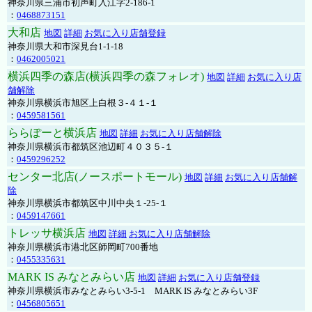
神奈川県三浦市初声町入江字2-186-1
：
0468873151
大和店
地図
詳細
お気に入り店舗登録
神奈川県大和市深見台1-1-18
：
0462005021
横浜四季の森店(横浜四季の森フォレオ)
地図
詳細
お気に入り店
舗解除
神奈川県横浜市旭区上白根３-４１-１
：
0459581561
ららぽーと横浜店
地図
詳細
お気に入り店舗解除
神奈川県横浜市都筑区池辺町４０３５-１
：
0459296252
センター北店(ノースポートモール)
地図
詳細
お気に入り店舗解
除
神奈川県横浜市都筑区中川中央１-25-１
：
0459147661
トレッサ横浜店
地図
詳細
お気に入り店舗解除
神奈川県横浜市港北区師岡町700番地
：
0455335631
MARK IS みなとみらい店
地図
詳細
お気に入り店舗登録
神奈川県横浜市みなとみらい3-5-1 MARK IS みなとみらい3F
：
0456805651