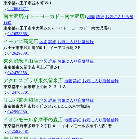
東京都八王子市並木町35-1
：
0426687711
南大沢店(イトーヨーカドー南大沢店)
地図
詳細
お気に入り店舗
解除
東京都八王子市南大沢2-28-1 イトーヨーカドー南大沢店4F
：
0426533681
イーアス高尾店
地図
詳細
お気に入り店舗登録
八王子市東浅川町550-1 イーアス高尾２F
：
0426290301
東久留米滝山店
地図
詳細
お気に入り店舗登録
東京都東久留米市滝山5丁目2-1
：
0424703581
アクロスプラザ東久留米店
地図
詳細
お気に入り店舗登録
東京都東久留米市上の原２-３-１８
：
0424705701
リコパ東大和店
地図
詳細
お気に入り店舗登録
東京都東大和市桜ヶ丘2-142-1 LICOPA東大和2階
：
0425908601
イオンモール多摩平の森店
地図
詳細
お気に入り店舗登録
東京都日野市多摩平２丁目４-１イオンモール多摩平の森2階
：
0425826481