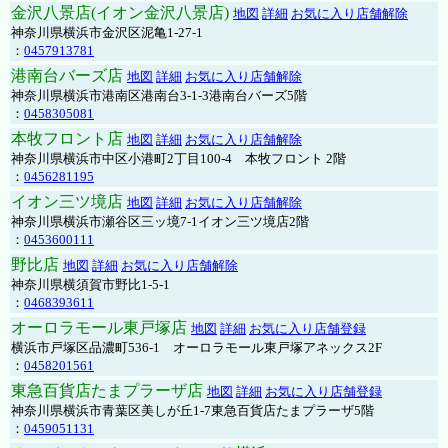
金沢八景店(イオン金沢八景店)
地図
詳細
お気に入り店舗解除
神奈川県横浜市金沢区泥亀1-27-1
：
0457913781
港南台バーズ店
地図
詳細
お気に入り店舗解除
神奈川県横浜市港南区港南台3-1-3港南台バーズ5階
：
0458305081
本牧フロント店
地図
詳細
お気に入り店舗解除
神奈川県横浜市中区小港町2丁目100-4 本牧フロント 2階
：
0456281195
イオン三ツ境店
地図
詳細
お気に入り店舗解除
神奈川県横浜市瀬谷区三ッ境7-1イオン三ツ境店2階
：
0453600111
野比店
地図
詳細
お気に入り店舗解除
神奈川県横須賀市野比1-5-1
：
0468393611
オーロラモール東戸塚店
地図
詳細
お気に入り店舗登録
横浜市戸塚区品濃町536-1 オーロラモール東戸塚アネックス2F
：
0458201561
東急百貨店たまプラーザ店
地図
詳細
お気に入り店舗登録
神奈川県横浜市青葉区美しが丘1-7東急百貨店たまプラーザ5階
：
0459051131