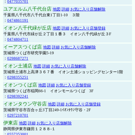
：
0477035701
ユアエルム八千代台店
地図
詳細
お気に入り店舗解除
千葉県八千代市八千代台東1丁目1-10 ３階
：
0474861191
イオン八千代緑が丘店
地図
詳細
お気に入り店舗登録
千葉県八千代市緑が丘２丁目１番３ イオン八千代緑が丘３F
：
0474804711
イーアスつくば店
地図
詳細
お気に入り店舗解除
茨城県つくば市研究学園5-19
：
0298687271
イオン土浦店
地図
詳細
お気に入り店舗解除
茨城県土浦市上高津３６７番 イオン土浦ショッピングセンター1階
：
0298355251
イオンつくば店
地図
詳細
お気に入り店舗登録
茨城県つくば市稲岡66-1 イオンモールつくば 3F
：
0298392241
イオンタウン守谷店
地図
詳細
お気に入り店舗登録
茨城県守谷市百合ヶ丘3丁目249-1ｲｵﾝﾀｳﾝ守谷・2F
：
0297210701
伊東店
地図
詳細
お気に入り店舗解除
静岡県伊東市鎌田１２８８-１
：
0557353001