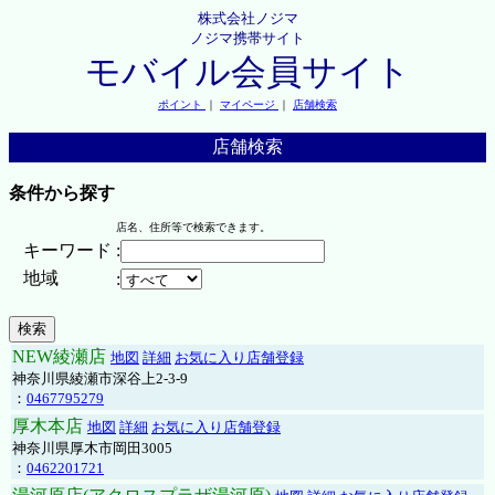
株式会社ノジマ
ノジマ携帯サイト
モバイル会員サイト
ポイント
｜
マイページ
｜
店舗検索
店舗検索
条件から探す
店名、住所等で検索できます。
キーワード
:
地域
:
NEW綾瀬店
地図
詳細
お気に入り店舗登録
神奈川県綾瀬市深谷上2-3-9
：
0467795279
厚木本店
地図
詳細
お気に入り店舗登録
神奈川県厚木市岡田3005
：
0462201721