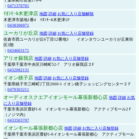
千葉県柏市若柴178-4
：
0471376701
ｲｵﾝﾓｰﾙ木更津店
地図
詳細
お気に入り店舗解除
木更津市築地1番4 ｲｵﾝﾓｰﾙ木更津1F
：
0438306971
ユーカリが丘店
地図
詳細
お気に入り店舗登録
佐倉市西ユーカリが丘6丁目12番地3 イオンタウンユーカリが丘東街
区3階
：
0434603171
アリオ蘇我店
地図
詳細
お気に入り店舗登録
千葉県千葉市中央区川崎町52-7 アリオ蘇我店２F
：
0432082131
イオン銚子店
地図
詳細
お気に入り店舗登録
千葉県銚子市三崎町2丁目2660-1 イオン銚子ショッピングセンター２Ｆ
：
0479303211
オーディオスクエアイオンモール幕張新都心店
地図
詳細
お気
に入り店舗登録
千葉市美浜区豊砂1-6 イオンモール幕張新都心 アクティブモール2Ｆ
（ノジマ内）
：
0433503707
イオンモール幕張新都心店
地図
詳細
お気に入り店舗登録
千葉県千葉市美浜区豊砂1-6イオンモール幕張新都心 アクティブモール