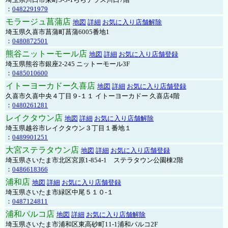
：
0482291979
モラージュ菖蒲店
地図
詳細
お気に入り店舗解除
埼玉県久喜市菖蒲町菖蒲6005番地1
：
0480872501
熊谷ニットーモール店
地図
詳細
お気に入り店舗登録
埼玉県熊谷市銀座2-245 ニットーモール3F
：
0485010600
イトーヨーカドー久喜店
地図
詳細
お気に入り店舗登録
久喜市久喜中央４丁目９-１１ イトーヨーカドー 久喜店4階
：
0480261281
レイクタウン店
地図
詳細
お気に入り店舗解除
埼玉県越谷市レイクタウン３丁目１番地１
：
0489901251
大宮ステラタウン店
地図
詳細
お気に入り店舗登録
埼玉県さいたま市北区宮原1-854-1 ステラタウン公園棟2階
：
0486618366
浦和店
地図
詳細
お気に入り店舗登録
埼玉県さいたま市緑区中尾５１０-１
：
0487124811
浦和パルコ店
地図
詳細
お気に入り店舗解除
埼玉県さいたま市浦和区東高砂町11-1浦和パルコ2F