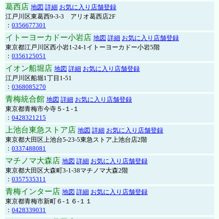
葛西店
地図
詳細
お気に入り店舗登録
江戸川区東葛西9-3-3 アリオ葛西店2F
：
0356677301
イトーヨーカドー小岩店
地図
詳細
お気に入り店舗登録
東京都江戸川区西小岩1-24-1イトーヨーカドー小岩5階
：
0356125051
イオン船堀店
地図
詳細
お気に入り店舗登録
江戸川区船堀1丁目1-51
：
0368085270
青梅統合館
地図
詳細
お気に入り店舗登録
東京都青梅市今寺５-１-１
：
0428321215
上池台東急ストア店
地図
詳細
お気に入り店舗登録
東京都大田区上池台5-23-5東急ストア上池台店2階
：
0337488081
マチノマ大森店
地図
詳細
お気に入り店舗登録
東京都大田区大森町3-1-38マチノマ大森2階
：
0357535311
青梅インター店
地図
詳細
お気に入り店舗登録
東京都青梅市新町６-１６-１１
：
0428339031