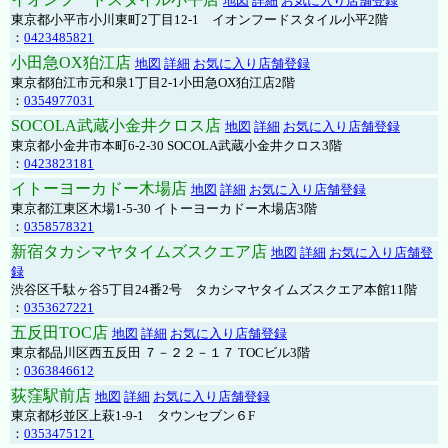
地図
詳細
お気に入り店舗登録
東京都小平市小川東町2丁目12-1 イオンフードスタイル小平2階
：
0423485821
小田急OX狛江店
地図
詳細
お気に入り店舗登録
東京都狛江市元和泉1丁目2-1小田急OX狛江店2階
：
0354977031
SOCOLA武蔵小金井クロス店
地図
詳細
お気に入り店舗登録
東京都小金井市本町6-2-30 SOCOLA武蔵小金井クロス3階
：
0423823181
イトーヨーカドー木場店
地図
詳細
お気に入り店舗登録
東京都江東区木場1-5-30 イトーヨーカドー木場店3階
：
0358578321
新宿タカシマヤタイムズスクエア店
地図
詳細
お気に入り店舗登
録
渋谷区千駄ヶ谷5丁目24番2号 タカシマヤタイムズスクエア本館11階
：
0353627221
五反田TOC店
地図
詳細
お気に入り店舗登録
東京都品川区西五反田 ７－２２－１７ TOCビル3階
：
0363846612
荻窪駅前店
地図
詳細
お気に入り店舗登録
東京都杉並区上萩1-9-1 タウンセブン６F
：
0353475121