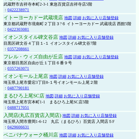
武蔵野市吉祥寺本町2-3-1 東急百貨店吉祥寺店5階
：
0422238971
イトーヨーカドー武蔵境店
地図
詳細
お気に入り店舗登録
東京都武蔵野市境南町２丁目３?６ イトーヨーカドー 武蔵境店 西館5階
：
0422303081
イオンスタイル碑文谷店
地図
詳細
お気に入り店舗登録
目黒区碑文谷４丁目１-１ イオンスタイル碑文谷7階
：
0357208661
フレル・ウィズ自由が丘店
地図
詳細
お気に入り店舗登録
東京都目黒区自由が丘１丁目６番９号
：
0357263071
イオンモール上尾店
地図
詳細
お気に入り店舗登録
埼玉県上尾市愛宕3丁目8-１号イオンモール上尾２階
：
0487790181
まるひろ上尾SC店
地図
詳細
お気に入り店舗登録
埼玉県上尾市宮本町1-1 まるひろ上尾SC店5階
：
0488717051
入間店(丸広百貨店入間店)
地図
詳細
お気に入り店舗登録
埼玉県入間市豊岡1-6-12 丸広（まるひろ）百貨店 入間店５F
：
0429606631
ベニバナウォーク桶川店
地図
詳細
お気に入り店舗登録