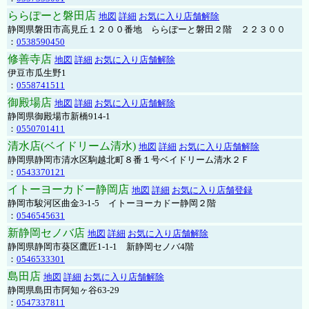
ららぽーと磐田店
地図
詳細
お気に入り店舗解除
静岡県磐田市高見丘１２００番地 ららぽーと磐田２階 ２２３００
：
0538590450
修善寺店
地図
詳細
お気に入り店舗解除
伊豆市瓜生野1
：
0558741511
御殿場店
地図
詳細
お気に入り店舗解除
静岡県御殿場市新橋914-1
：
0550701411
清水店(ベイドリーム清水)
地図
詳細
お気に入り店舗解除
静岡県静岡市清水区駒越北町８番１号ベイドリーム清水２Ｆ
：
0543370121
イトーヨーカドー静岡店
地図
詳細
お気に入り店舗登録
静岡市駿河区曲金3-1-5 イトーヨーカドー静岡２階
：
0546545631
新静岡セノバ店
地図
詳細
お気に入り店舗解除
静岡県静岡市葵区鷹匠1-1-1 新静岡セノバ4階
：
0546533301
島田店
地図
詳細
お気に入り店舗解除
静岡県島田市阿知ヶ谷63-29
：
0547337811