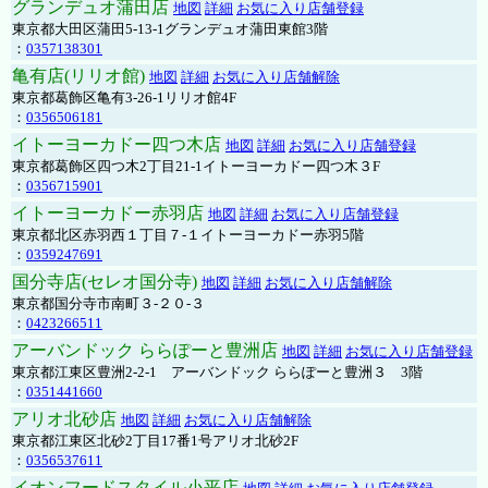
グランデュオ蒲田店
地図
詳細
お気に入り店舗登録
東京都大田区蒲田5-13-1グランデュオ蒲田東館3階
：
0357138301
亀有店(リリオ館)
地図
詳細
お気に入り店舗解除
東京都葛飾区亀有3-26-1リリオ館4F
：
0356506181
イトーヨーカドー四つ木店
地図
詳細
お気に入り店舗登録
東京都葛飾区四つ木2丁目21-1イトーヨーカドー四つ木３F
：
0356715901
イトーヨーカドー赤羽店
地図
詳細
お気に入り店舗登録
東京都北区赤羽西１丁目７-１イトーヨーカドー赤羽5階
：
0359247691
国分寺店(セレオ国分寺)
地図
詳細
お気に入り店舗解除
東京都国分寺市南町３-２０-３
：
0423266511
アーバンドック ららぽーと豊洲店
地図
詳細
お気に入り店舗登録
東京都江東区豊洲2-2-1 アーバンドック ららぽーと豊洲３ 3階
：
0351441660
アリオ北砂店
地図
詳細
お気に入り店舗解除
東京都江東区北砂2丁目17番1号アリオ北砂2F
：
0356537611
イオンフードスタイル小平店