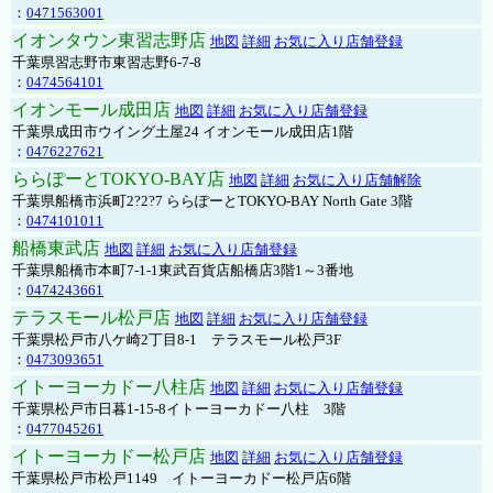
：
0471563001
イオンタウン東習志野店
地図
詳細
お気に入り店舗登録
千葉県習志野市東習志野6-7-8
：
0474564101
イオンモール成田店
地図
詳細
お気に入り店舗登録
千葉県成田市ウイング土屋24 イオンモール成田店1階
：
0476227621
ららぽーとTOKYO-BAY店
地図
詳細
お気に入り店舗解除
千葉県船橋市浜町2?2?7 ららぽーとTOKYO-BAY North Gate 3階
：
0474101011
船橋東武店
地図
詳細
お気に入り店舗登録
千葉県船橋市本町7-1-1東武百貨店船橋店3階1～3番地
：
0474243661
テラスモール松戸店
地図
詳細
お気に入り店舗登録
千葉県松戸市八ケ崎2丁目8-1 テラスモール松戸3F
：
0473093651
イトーヨーカドー八柱店
地図
詳細
お気に入り店舗登録
千葉県松戸市日暮1-15-8イトーヨーカドー八柱 3階
：
0477045261
イトーヨーカドー松戸店
地図
詳細
お気に入り店舗登録
千葉県松戸市松戸1149 イトーヨーカドー松戸店6階