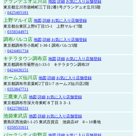
グランデュオ立川店
地図
詳細
お気に入り店舗登録
東京都立川市柴崎町三丁目2番1号グランデュオ立川5階
：
0425405181
上野マルイ店
地図
詳細
お気に入り店舗登録
東京都台東区上野6丁目15-1 上野マルイ7階
：
0358344971
調布パルコ店
地図
詳細
お気に入り店舗登録
東京都調布市小島町 1-38-1 調布パルコ5階
：
0424401734
キテラタウン調布店
地図
詳細
お気に入り店舗登録
東京都調布市菊野台1-33-3 キテラタウン調布2F
：
0424436151
ホームズ仙川店
地図
詳細
お気に入り店舗登録
東京都調布市若葉町2丁目1-7 ホームズ仙川店2階
：
0353847711
三鷹東八店
地図
詳細
お気に入り店舗登録
東京都調布市深大寺東町８丁目３３-１
：
0422706531
池袋東武店
地図
詳細
お気に入り店舗登録
豊島区西池袋1-1-25 東武百貨店 池袋店4F 8～10番地
：
0359531011
パークシティ中野店
地図
詳細
お気に入り店舗登録