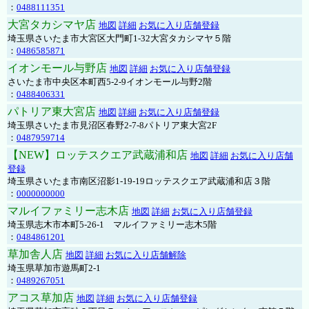
：
0488111351
大宮タカシマヤ店
地図
詳細
お気に入り店舗登録
埼玉県さいたま市大宮区大門町1-32大宮タカシマヤ５階
：
0486585871
イオンモール与野店
地図
詳細
お気に入り店舗登録
さいたま市中央区本町西5-2-9イオンモール与野2階
：
0488406331
パトリア東大宮店
地図
詳細
お気に入り店舗登録
埼玉県さいたま市見沼区春野2-7-8パトリア東大宮2F
：
0487959714
【NEW】ロッテスクエア武蔵浦和店
地図
詳細
お気に入り店舗
登録
埼玉県さいたま市南区沼影1-19-19ロッテスクエア武蔵浦和店３階
：
0000000000
マルイファミリー志木店
地図
詳細
お気に入り店舗登録
埼玉県志木市本町5-26-1 マルイファミリー志木5階
：
0484861201
草加舎人店
地図
詳細
お気に入り店舗解除
埼玉県草加市遊馬町2-1
：
0489267051
アコス草加店
地図
詳細
お気に入り店舗登録