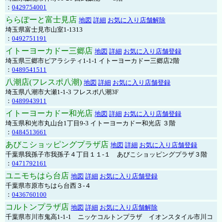
：
0429754001
ららぽーと富士見店
地図
詳細
お気に入り店舗解除
埼玉県富士見市山室1-1313
：
0492751191
イトーヨーカドー三郷店
地図
詳細
お気に入り店舗登録
埼玉県三郷市ピアラシティ1-1-1 イトーヨーカドー三郷店2階
：
0489541511
八潮店(フレスポ八潮)
地図
詳細
お気に入り店舗登録
埼玉県八潮市大瀬1-1-3 フレスポ八潮3F
：
0489943911
イトーヨーカドー和光店
地図
詳細
お気に入り店舗登録
埼玉県和光市丸山台1丁目9-3 イトーヨーカドー和光店 ３階
：
0484513661
あびこショッピングプラザ店
地図
詳細
お気に入り店舗登録
千葉県我孫子市我孫子４丁目１１-１ あびこショッピングプラザ３階
：
0471792161
ユニモちはら台店
地図
詳細
お気に入り店舗登録
千葉県市原市ちはら台西３-４
：
0436760100
コルトンプラザ店
地図
詳細
お気に入り店舗解除
千葉県市川市鬼高1-1-1 ニッケコルトンプラザ イオンスタイル市川コ