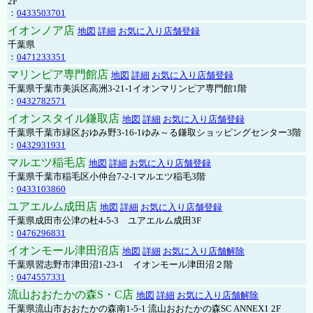
2F
：
0433503701
イオンノア店
地図
詳細
お気に入り店舗登録
千葉県
：
0471233351
マリンピア専門館店
地図
詳細
お気に入り店舗登録
千葉県千葉市美浜区高洲3-21-1イオンマリンピア専門館1階
：
0432782571
イオンスタイル鎌取店
地図
詳細
お気に入り店舗登録
千葉県千葉市緑区おゆみ野3-16-1ゆみ～る鎌取ショッピングセンター3階
：
0432931931
マルエツ稲毛店
地図
詳細
お気に入り店舗登録
千葉県千葉市稲毛区小仲台7-2-1マルエツ稲毛3階
：
0433103860
ユアエルム成田店
地図
詳細
お気に入り店舗登録
千葉県成田市公津の杜4-5-3 ユアエルム成田3F
：
0476296831
イオンモール津田沼店
地図
詳細
お気に入り店舗解除
千葉県習志野市津田沼1-23-1 イオンモール津田沼２階
：
0474557331
流山おおたかの森S・C店
地図
詳細
お気に入り店舗解除
千葉県流山市おおたかの森南1-5-1 流山おおたかの森SC ANNEX1 2F