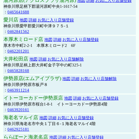
湯河原店(アクロスプラザ湯河原)
地図
詳細
お気に入り店舗登録
神奈川県足柄下郡湯河原町中央1-1617-54
：
0465641688
愛川店
地図
詳細
お気に入り店舗登録
神奈川県愛甲郡愛川町中津９７５-１
：
0462841562
本厚木ミロード店
地図
詳細
お気に入り店舗登録
厚木市中町2-2-1 本厚木ミロード2 6F
：
0462201201
大井松田店
地図
詳細
お気に入り店舗解除
神奈川県足柄上郡大井町金子字中の町325-1
：
0465828168
伊勢原店(エムアイプラザ)
地図
詳細
お気に入り店舗解除
神奈川県伊勢原市板戸８
：
0463911214
イトーヨーカドー伊勢原店
地図
詳細
お気に入り店舗登録
神奈川県伊勢原市桜台1-8-1 イトーヨーカドー伊勢原4階
：
0463920161
海老名マルイ店
地図
詳細
お気に入り店舗登録
神奈川県海老名市中央１丁目６-１海老名マルイ4階
：
0462925181
ららぽーと海老名店
地図
詳細
お気に入り店舗登録