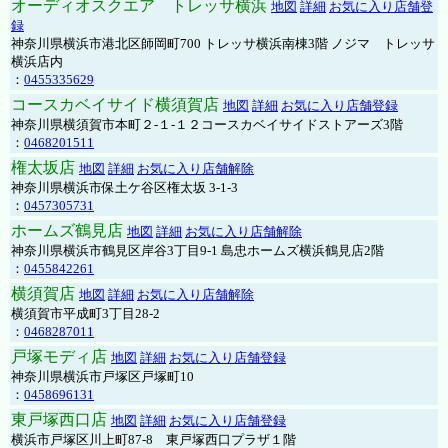
オーディオスクエア トレッサ横浜
地図
詳細
お気に入り店舗登
録
神奈川県横浜市港北区師岡町700 トレッサ横浜南棟3階 ノジマ トレッサ
横浜店内
：
0455335629
コースカベイサイド横須賀店
地図
詳細
お気に入り店舗登録
神奈川県横須賀市本町２-１-１２コースカベイサイドストアーズ3階
：
0468201511
権太坂店
地図
詳細
お気に入り店舗解除
神奈川県横浜市保土ケ谷区権太坂 3-1-3
：
0457305731
ホームズ鶴見店
地図
詳細
お気に入り店舗解除
神奈川県横浜市鶴見区岸谷3丁目9-1 島忠ホームズ横浜鶴見店2階
：
0455842261
横須賀店
地図
詳細
お気に入り店舗解除
横須賀市平成町3丁目28-2
：
0468287011
戸塚モディ店
地図
詳細
お気に入り店舗登録
神奈川県横浜市戸塚区戸塚町10
：
0458696131
東戸塚西口店
地図
詳細
お気に入り店舗登録
横浜市戸塚区川上町87-8 東戸塚西口プラザ１階