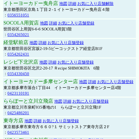
イトーヨーカドー曳舟店
地図
詳細
お気に入り店舗解除
東京都墨田区京島１丁目２-１イトーヨーカドー曳舟店４階
：
0356551051
SOCOLA用賀店
地図
詳細
お気に入り店舗登録
世田谷区上用賀6-6-6 SOCOLA用賀3階
：
0354265021
経堂駅前店
地図
詳細
お気に入り店舗登録
東京都世田谷区宮坂2-19-5ピーコックストア経堂店B1F
：
0354262431
レシピ下北沢店
地図
詳細
お気に入り店舗登録
東京都世田谷区北沢2-20-17 Ｒecipe SHIMOKITA 6階
：
0354330450
イトーヨーカドー多摩センター店
地図
詳細
お気に入り店舗登録
東京都多摩市落合1丁目44 イトーヨーカドー多摩センター店4階
：
0423110191
ららぽーと立川立飛店
地図
詳細
お気に入り店舗登録
東京都立川市泉町935番地の1 ららぽーと立川立飛1F
：
0425486201
東寺方店
地図
詳細
お気に入り店舗登録
東京都多摩市東寺方６６０?１ サミットストア東寺方店２F
：
0423573461