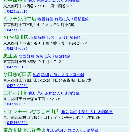
府中四谷店
地図
詳細
お気に入り店舗登録
東京都府中市四谷5-23-12 府中四谷SC２F
：
0423525011
ミッテン府中店
地図
詳細
お気に入り店舗登録
東京都府中市宮町1-41-2 ミッテン府中5階
：
0423525220
NEW鶴川店
地図
詳細
お気に入り店舗解除
東京都町田市能ヶ谷１丁目７番５号 神栄ビル２F
：
0427376031
忠生店
地図
詳細
お気に入り店舗解除
東京都町田市木曽西２丁目１７-２１
：
0427923151
小田急町田店
地図
詳細
お気に入り店舗登録
東京都町田市原町田6-12-20 小田急百貨店町田店7階
：
0427105581
三和小川店
地図
詳細
お気に入り店舗登録
東京都町田市金森４丁目１?２ 2F
：
0427068343
イオンモールむさし村山店
地図
詳細
お気に入り店舗解除
東京都武蔵村山市榎1丁目1-3 イオンモールむさし村山3F
：
0425668581
東急百貨店吉祥寺店
地図
詳細
お気に入り店舗登録