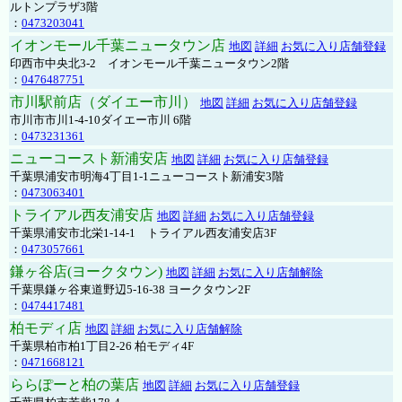
ルトンプラザ3階
：
0473203041
イオンモール千葉ニュータウン店
地図
詳細
お気に入り店舗登録
印西市中央北3-2 イオンモール千葉ニュータウン2階
：
0476487751
市川駅前店（ダイエー市川）
地図
詳細
お気に入り店舗登録
市川市市川1-4-10ダイエー市川 6階
：
0473231361
ニューコースト新浦安店
地図
詳細
お気に入り店舗登録
千葉県浦安市明海4丁目1-1ニューコースト新浦安3階
：
0473063401
トライアル西友浦安店
地図
詳細
お気に入り店舗登録
千葉県浦安市北栄1-14-1 トライアル西友浦安店3F
：
0473057661
鎌ヶ谷店(ヨークタウン)
地図
詳細
お気に入り店舗解除
千葉県鎌ヶ谷東道野辺5-16-38 ヨークタウン2F
：
0474417481
柏モディ店
地図
詳細
お気に入り店舗解除
千葉県柏市柏1丁目2-26 柏モディ4F
：
0471668121
ららぽーと柏の葉店
地図
詳細
お気に入り店舗登録