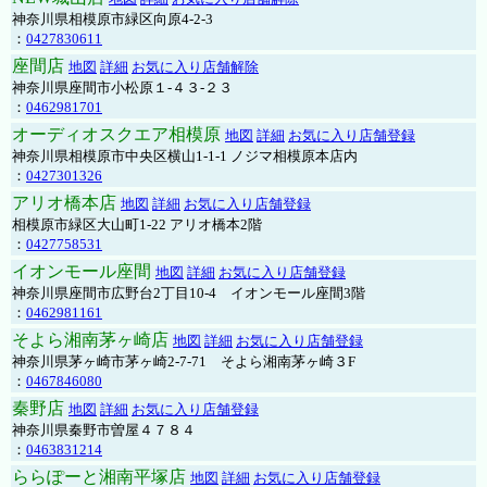
神奈川県相模原市緑区向原4-2-3
：
0427830611
座間店
地図
詳細
お気に入り店舗解除
神奈川県座間市小松原１-４３-２３
：
0462981701
オーディオスクエア相模原
地図
詳細
お気に入り店舗登録
神奈川県相模原市中央区横山1-1-1 ノジマ相模原本店内
：
0427301326
アリオ橋本店
地図
詳細
お気に入り店舗登録
相模原市緑区大山町1-22 アリオ橋本2階
：
0427758531
イオンモール座間
地図
詳細
お気に入り店舗登録
神奈川県座間市広野台2丁目10-4 イオンモール座間3階
：
0462981161
そよら湘南茅ヶ崎店
地図
詳細
お気に入り店舗登録
神奈川県茅ヶ崎市茅ヶ崎2‐7‐71 そよら湘南茅ヶ崎３F
：
0467846080
秦野店
地図
詳細
お気に入り店舗登録
神奈川県秦野市曽屋４７８４
：
0463831214
ららぽーと湘南平塚店
地図
詳細
お気に入り店舗登録