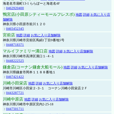
海老名市扇町13-1 ららぽーと海老名4F
：
0462920400
鴨宮店(小田原シティーモールフレスポ)
地図
詳細
お気に入り店
舗解除
神奈川県小田原市前川１２０
：
0465452345
宮前店
地図
詳細
お気に入り店舗解除
神奈川県川崎市宮前区馬絹1丁目9番地5号
：
0448718371
マルイファミリー溝口店
地図
詳細
お気に入り店舗解除
神奈川県川崎市高津区溝口１-４-１
：
0448222525
鎌倉店(コーナン鎌倉大船モール)
地図
詳細
お気に入り店舗解除
神奈川県鎌倉市岡本１１８８番地１
：
0467421422
川崎小田栄店
地図
詳細
お気に入り店舗解除
川崎市川崎区小田栄２‐３‐１ コーナン川崎小田栄店２Ｆ
：
0443287721
川崎中原店
地図
詳細
お気に入り店舗解除
神奈川県川崎市中原区宮内2-25-18
：
0447501711