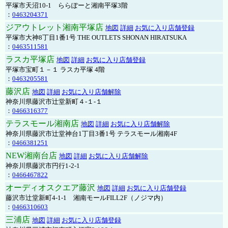
平塚市天沼10-1 ららぽーと湘南平塚3階
：
0463204371
ジアウトレット湘南平塚店
地図
詳細
お気に入り店舗登録
平塚市大神8丁目1番1号 THE OUTLETS SHONAN HIRATSUKA
：
0463511581
ラスカ平塚店
地図
詳細
お気に入り店舗登録
平塚市宝町１－１ ラスカ平塚 4階
：
0463205581
藤沢店
地図
詳細
お気に入り店舗解除
神奈川県藤沢市辻堂新町４-１-１
：
0466316377
テラスモール湘南店
地図
詳細
お気に入り店舗解除
神奈川県藤沢市辻堂神台1丁目3番1号 テラスモール湘南4F
：
0466381251
NEW湘南台店
地図
詳細
お気に入り店舗解除
神奈川県藤沢市円行1-2-1
：
0466467822
オーディオスクエア藤沢
地図
詳細
お気に入り店舗登録
藤沢市辻堂新町4-1-1 湘南モールFILL2F（ノジマ内）
：
0466310603
三浦店
地図
詳細
お気に入り店舗登録