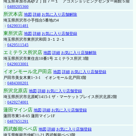
埼玉県草加市高砂２丁目７ー１ アコスショッピングセンター南館５階
：
0489205360
所沢本店
地図
詳細
お気に入り店舗解除
埼玉県所沢市小手指台5番地の4
：
0429031481
東所沢店
地図
詳細
お気に入り店舗登録
埼玉県所沢市東所沢和田３-１２-１
：
0429511545
エミテラス所沢店
地図
詳細
お気に入り店舗解除
埼玉県所沢市東住吉10番1号 エミテラス所沢 3階
：
0429033001
イオンモール北戸田店
地図
詳細
お気に入り店舗登録
戸田市美女木東1ｰ3‐1 イオンモール北戸田3階
：
0484300201
所沢北原店
地図
詳細
お気に入り店舗登録
埼玉県所沢市北原町1415-1 ザ・マーケットプレイス所沢北原2階
：
0429274001
蓮田マイン店
地図
詳細
お気に入り店舗登録
蓮田市東5-8-65 蓮田マイン1F
：
0487651291
西武飯能ペペ店
地図
詳細
お気に入り店舗登録
埼玉県飯能市仲町11-21 西武飯能ペペ3階