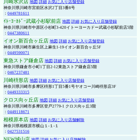
川崎水沢店
地図
詳細
お気に入り店舗登録
神奈川県川崎市宮前区水沢2丁目3番8号
：
0449781611
ｲﾄｰﾖｰｶﾄﾞｰ武蔵小杉駅前店
地図
詳細
お気に入り店舗登録
神奈川県川崎市中原区小杉町3-420イトーヨーカドー武蔵小杉駅前店5階
：
0447380611
イオン新百合ヶ丘店
地図
詳細
お気に入り店舗登録
神奈川県川崎市麻生区上麻生1-19イオン新百合ヶ丘5F
：
0449590071
東急ストア鎌倉店
地図
詳細
お気に入り店舗登録
神奈川県鎌倉市小町1丁目2-12東急ストア鎌倉店5階
：
0467237481
川崎枡形店
地図
詳細
お気に入り店舗登録
神奈川県川崎市多摩区枡形1丁目5番1号ヤオコー川崎枡形店3F
：
0449333315
クロス向ヶ丘店
地図
詳細
お気に入り店舗登録
神奈川県川崎市多摩区登戸2779-1 クロス向ヶ丘3階
：
0449118671
相模原本店
地図
詳細
お気に入り店舗解除
神奈川県相模原市横山１-１-１
：
0427531516
NEW城山店
地図
詳細
お気に入り店舗解除