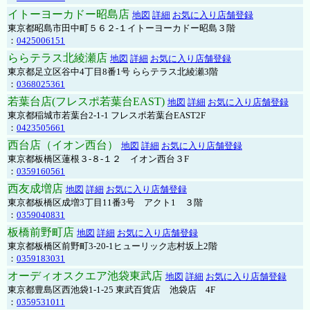
イトーヨーカドー昭島店
地図
詳細
お気に入り店舗登録
東京都昭島市田中町５６２-１イトーヨーカドー昭島３階
：
0425006151
ららテラス北綾瀬店
地図
詳細
お気に入り店舗登録
東京都足立区谷中4丁目8番1号 ららテラス北綾瀬3階
：
0368025361
若葉台店(フレスポ若葉台EAST)
地図
詳細
お気に入り店舗登録
東京都稲城市若葉台2-1-1 フレスポ若葉台EAST2F
：
0423505661
西台店（イオン西台）
地図
詳細
お気に入り店舗登録
東京都板橋区蓮根３-８-１２ イオン西台３F
：
0359160561
西友成増店
地図
詳細
お気に入り店舗登録
東京都板橋区成増3丁目11番3号 アクト1 ３階
：
0359040831
板橋前野町店
地図
詳細
お気に入り店舗登録
東京都板橋区前野町3-20-1ヒューリック志村坂上2階
：
0359183031
オーディオスクエア池袋東武店
地図
詳細
お気に入り店舗登録
東京都豊島区西池袋1-1-25 東武百貨店 池袋店 4F
：
0359531011