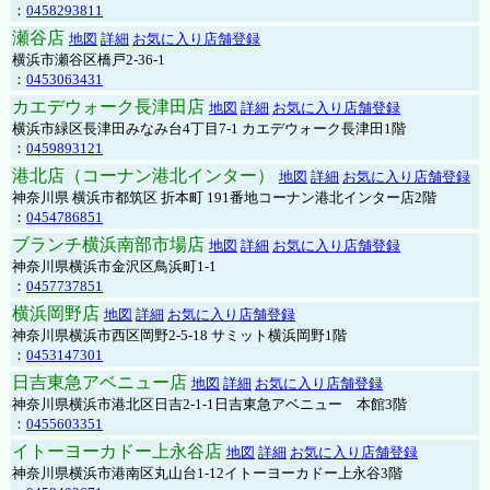
：
0458293811
瀬谷店
地図
詳細
お気に入り店舗登録
横浜市瀬谷区橋戸2-36-1
：
0453063431
カエデウォーク長津田店
地図
詳細
お気に入り店舗登録
横浜市緑区長津田みなみ台4丁目7-1 カエデウォーク長津田1階
：
0459893121
港北店（コーナン港北インター）
地図
詳細
お気に入り店舗登録
神奈川県 横浜市都筑区 折本町 191番地コーナン港北インター店2階
：
0454786851
ブランチ横浜南部市場店
地図
詳細
お気に入り店舗登録
神奈川県横浜市金沢区鳥浜町1-1
：
0457737851
横浜岡野店
地図
詳細
お気に入り店舗登録
神奈川県横浜市西区岡野2-5-18 サミット横浜岡野1階
：
0453147301
日吉東急アベニュー店
地図
詳細
お気に入り店舗登録
神奈川県横浜市港北区日吉2-1-1日吉東急アベニュー 本館3階
：
0455603351
イトーヨーカドー上永谷店
地図
詳細
お気に入り店舗登録
神奈川県横浜市港南区丸山台1-12イトーヨーカドー上永谷3階