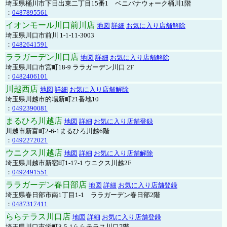
埼玉県桶川市下日出東二丁目15番1 ベニバナウォーク桶川1階
：
0487895561
イオンモール川口前川店
地図
詳細
お気に入り店舗解除
埼玉県川口市前川 1-1-11-3003
：
0482641591
ララガーデン川口店
地図
詳細
お気に入り店舗解除
埼玉県川口市宮町18-9 ララガーデン川口 2F
：
0482406101
川越西店
地図
詳細
お気に入り店舗解除
埼玉県川越市的場新町21番地10
：
0492390081
まるひろ川越店
地図
詳細
お気に入り店舗登録
川越市新富町2-6-1まるひろ川越6階
：
0492272021
ウニクス川越店
地図
詳細
お気に入り店舗解除
埼玉県川越市新宿町1-17-1 ウニクス川越2F
：
0492491551
ララガーデン春日部店
地図
詳細
お気に入り店舗登録
埼玉県春日部市南1丁目1-1 ララガーデン春日部2階
：
0487317411
ららテラス川口店
地図
詳細
お気に入り店舗登録
埼玉県川口市栄町3-5-1ららテラス川口7階