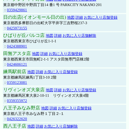
東京都中野区中野四丁目14 番1 号 PARKCITY NAKANO 201
：
0359429861
日の出店(イオンモール日の出)
地図
詳細
お気に入り店舗登録
東京都西多摩郡日の出町大字平井字三吉野桜237-3
：
0425973155
ひばりが丘パルコ店
地図
詳細
お気に入り店舗解除
東京都西東京市ひばりが丘1-1-1
：
0424388901
田無アスタ店
地図
詳細
お気に入り店舗登録
東京都西東京市田無町2-1-1 アスタ田無専門店棟2階
：
0424606121
練馬駅前店
地図
詳細
お気に入り店舗登録
東京都練馬区練馬1丁目3-10 2階
：
0359123081
リヴィンオズ大泉店
地図
詳細
お気に入り店舗登録
東京都練馬区東大泉2-10-11 リヴィンオズ大泉4階
：
0359355972
八王子みなみ野店
地図
詳細
お気に入り店舗登録
東京都八王子市みなみ野１丁目２-１
：
0426322620
西八王子店
地図
詳細
お気に入り店舗解除