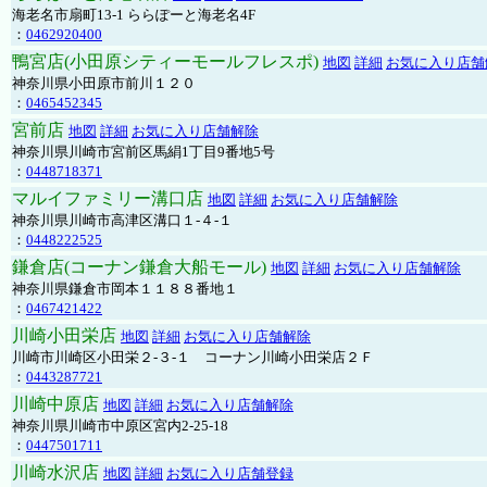
海老名市扇町13-1 ららぽーと海老名4F
：
0462920400
鴨宮店(小田原シティーモールフレスポ)
地図
詳細
お気に入り店舗
神奈川県小田原市前川１２０
：
0465452345
宮前店
地図
詳細
お気に入り店舗解除
神奈川県川崎市宮前区馬絹1丁目9番地5号
：
0448718371
マルイファミリー溝口店
地図
詳細
お気に入り店舗解除
神奈川県川崎市高津区溝口１-４-１
：
0448222525
鎌倉店(コーナン鎌倉大船モール)
地図
詳細
お気に入り店舗解除
神奈川県鎌倉市岡本１１８８番地１
：
0467421422
川崎小田栄店
地図
詳細
お気に入り店舗解除
川崎市川崎区小田栄２‐３‐１ コーナン川崎小田栄店２Ｆ
：
0443287721
川崎中原店
地図
詳細
お気に入り店舗解除
神奈川県川崎市中原区宮内2-25-18
：
0447501711
川崎水沢店
地図
詳細
お気に入り店舗登録