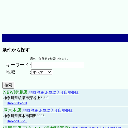
条件から探す
店名、住所等で検索できます。
キーワード
:
地域
:
NEW綾瀬店
地図
詳細
お気に入り店舗登録
神奈川県綾瀬市深谷上2-3-9
：
0467795279
厚木本店
地図
詳細
お気に入り店舗登録
神奈川県厚木市岡田3005
：
0462201721