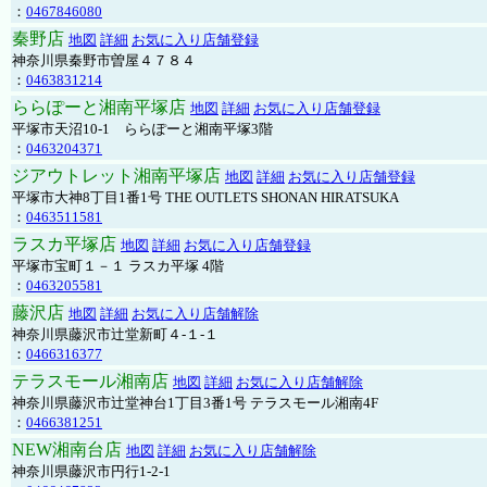
：
0467846080
秦野店
地図
詳細
お気に入り店舗登録
神奈川県秦野市曽屋４７８４
：
0463831214
ららぽーと湘南平塚店
地図
詳細
お気に入り店舗登録
平塚市天沼10-1 ららぽーと湘南平塚3階
：
0463204371
ジアウトレット湘南平塚店
地図
詳細
お気に入り店舗登録
平塚市大神8丁目1番1号 THE OUTLETS SHONAN HIRATSUKA
：
0463511581
ラスカ平塚店
地図
詳細
お気に入り店舗登録
平塚市宝町１－１ ラスカ平塚 4階
：
0463205581
藤沢店
地図
詳細
お気に入り店舗解除
神奈川県藤沢市辻堂新町４-１-１
：
0466316377
テラスモール湘南店
地図
詳細
お気に入り店舗解除
神奈川県藤沢市辻堂神台1丁目3番1号 テラスモール湘南4F
：
0466381251
NEW湘南台店
地図
詳細
お気に入り店舗解除
神奈川県藤沢市円行1-2-1