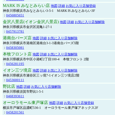
MARK IS みなとみらい店
地図
詳細
お気に入り店舗登録
神奈川県横浜市みなとみらい3-5-1 MARK IS みなとみらい3F
：
0456805651
金沢八景店(イオン金沢八景店)
地図
詳細
お気に入り店舗解除
神奈川県横浜市金沢区泥亀1-27-1
：
0457913781
港南台バーズ店
地図
詳細
お気に入り店舗解除
神奈川県横浜市港南区港南台3-1-3港南台バーズ5階
：
0458305081
本牧フロント店
地図
詳細
お気に入り店舗解除
神奈川県横浜市中区小港町2丁目100-4 本牧フロント 2階
：
0456281195
イオン三ツ境店
地図
詳細
お気に入り店舗解除
神奈川県横浜市瀬谷区三ッ境7-1イオン三ツ境店2階
：
0453600111
野比店
地図
詳細
お気に入り店舗解除
神奈川県横須賀市野比1-5-1
：
0468393611
オーロラモール東戸塚店
地図
詳細
お気に入り店舗登録
横浜市戸塚区品濃町536-1 オーロラモール東戸塚アネックス2F
：
0458201561