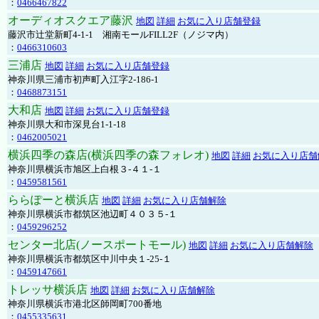
：
0466467822
オーディオスクエア藤沢
地図
詳細
お気に入り店舗登録
藤沢市辻堂新町4-1-1 湘南モールFILL2F（ノジマ内）
：
0466310603
三浦店
地図
詳細
お気に入り店舗登録
神奈川県三浦市初声町入江字2-186-1
：
0468873151
大和店
地図
詳細
お気に入り店舗登録
神奈川県大和市深見台1-1-18
：
0462005021
横浜四季の森店(横浜四季の森フォレオ)
地図
詳細
お気に入り店舗
神奈川県横浜市旭区上白根３-４１-１
：
0459581561
ららぽーと横浜店
地図
詳細
お気に入り店舗解除
神奈川県横浜市都筑区池辺町４０３５-１
：
0459296252
センター北店(ノースポートモール)
地図
詳細
お気に入り店舗解除
神奈川県横浜市都筑区中川中央１-25-１
：
0459147661
トレッサ横浜店
地図
詳細
お気に入り店舗解除
神奈川県横浜市港北区師岡町700番地
：
0455335631