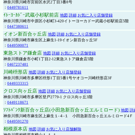
神奈川県川崎市宮前区水沢2丁目3番8号
：
0449781611
ｲﾄｰﾖｰｶﾄﾞｰ武蔵小杉駅前店
地図
詳細
お気に入り店舗登録
神奈川県川崎市中原区小杉町3-420イトーヨーカドー武蔵小杉駅前店5階
：
0447380611
イオン新百合ヶ丘店
地図
詳細
お気に入り店舗登録
神奈川県川崎市麻生区上麻生1-19イオン新百合ヶ丘5F
：
0449590071
東急ストア鎌倉店
地図
詳細
お気に入り店舗登録
神奈川県鎌倉市小町1丁目2-12東急ストア鎌倉店5階
：
0467237481
川崎枡形店
地図
詳細
お気に入り店舗登録
神奈川県川崎市多摩区枡形1丁目5番1号ヤオコー川崎枡形店3F
：
0449333315
クロス向ヶ丘店
地図
詳細
お気に入り店舗登録
神奈川県川崎市多摩区登戸2779-1 クロス向ヶ丘3階
：
0449118671
ｿﾌﾄﾊﾞﾝｸ新百合ヶ丘店(小田急新百合ヶ丘エルミロード)
地図
詳
神奈川県川崎市麻生区上麻生１-４-１ 小田急新百合ヶ丘エルミロード4Ｆ
：
0449591270
相模原本店
地図
詳細
お気に入り店舗解除
神奈川県相模原市横山１-１-１