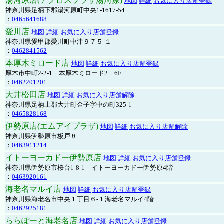
湯河原店(アクロスプラザ湯河原)
地図
詳細
お気に入り店舗登録
神奈川県足柄下郡湯河原町中央1-1617-54
：
0465641688
愛川店
地図
詳細
お気に入り店舗登録
神奈川県愛甲郡愛川町中津９７５-１
：
0462841562
本厚木ミロード店
地図
詳細
お気に入り店舗登録
厚木市中町2-2-1 本厚木ミロード2 6F
：
0462201201
大井松田店
地図
詳細
お気に入り店舗解除
神奈川県足柄上郡大井町金子字中の町325-1
：
0465828168
伊勢原店(エムアイプラザ)
地図
詳細
お気に入り店舗解除
神奈川県伊勢原市板戸８
：
0463911214
イトーヨーカドー伊勢原店
地図
詳細
お気に入り店舗登録
神奈川県伊勢原市桜台1-8-1 イトーヨーカドー伊勢原4階
：
0463920161
海老名マルイ店
地図
詳細
お気に入り店舗登録
神奈川県海老名市中央１丁目６-１海老名マルイ4階
：
0462925181
ららぽーと海老名店
地図
詳細
お気に入り店舗登録