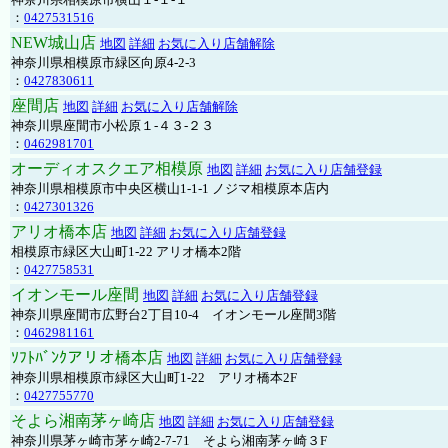
：
0427531516
NEW城山店
地図
詳細
お気に入り店舗解除
神奈川県相模原市緑区向原4-2-3
：
0427830611
座間店
地図
詳細
お気に入り店舗解除
神奈川県座間市小松原１-４３-２３
：
0462981701
オーディオスクエア相模原
地図
詳細
お気に入り店舗登録
神奈川県相模原市中央区横山1-1-1 ノジマ相模原本店内
：
0427301326
アリオ橋本店
地図
詳細
お気に入り店舗登録
相模原市緑区大山町1-22 アリオ橋本2階
：
0427758531
イオンモール座間
地図
詳細
お気に入り店舗登録
神奈川県座間市広野台2丁目10-4 イオンモール座間3階
：
0462981161
ｿﾌﾄﾊﾞﾝｸアリオ橋本店
地図
詳細
お気に入り店舗登録
神奈川県相模原市緑区大山町1-22 アリオ橋本2F
：
0427755770
そよら湘南茅ヶ崎店
地図
詳細
お気に入り店舗登録
神奈川県茅ヶ崎市茅ヶ崎2‐7‐71 そよら湘南茅ヶ崎３F