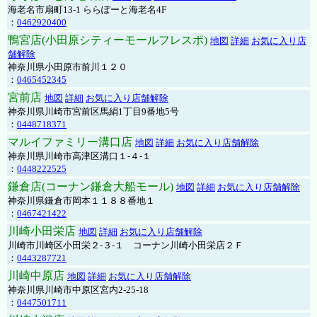
海老名市扇町13-1 ららぽーと海老名4F
：
0462920400
鴨宮店(小田原シティーモールフレスポ)
地図
詳細
お気に入り店
舗解除
神奈川県小田原市前川１２０
：
0465452345
宮前店
地図
詳細
お気に入り店舗解除
神奈川県川崎市宮前区馬絹1丁目9番地5号
：
0448718371
マルイファミリー溝口店
地図
詳細
お気に入り店舗解除
神奈川県川崎市高津区溝口１-４-１
：
0448222525
鎌倉店(コーナン鎌倉大船モール)
地図
詳細
お気に入り店舗解除
神奈川県鎌倉市岡本１１８８番地１
：
0467421422
川崎小田栄店
地図
詳細
お気に入り店舗解除
川崎市川崎区小田栄２‐３‐１ コーナン川崎小田栄店２Ｆ
：
0443287721
川崎中原店
地図
詳細
お気に入り店舗解除
神奈川県川崎市中原区宮内2-25-18
：
0447501711