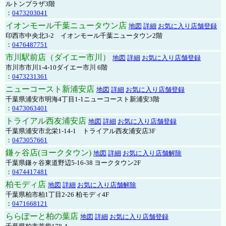
ルトンプラザ3階
：
0473203041
イオンモール千葉ニュータウン店
地図
詳細
お気に入り店舗登録
印西市中央北3-2 イオンモール千葉ニュータウン2階
：
0476487751
市川駅前店（ダイエー市川）
地図
詳細
お気に入り店舗登録
市川市市川1-4-10ダイエー市川 6階
：
0473231361
ニューコースト新浦安店
地図
詳細
お気に入り店舗登録
千葉県浦安市明海4丁目1-1ニューコースト新浦安3階
：
0473063401
トライアル西友浦安店
地図
詳細
お気に入り店舗登録
千葉県浦安市北栄1-14-1 トライアル西友浦安店3F
：
0473057661
鎌ヶ谷店(ヨークタウン)
地図
詳細
お気に入り店舗解除
千葉県鎌ヶ谷東道野辺5-16-38 ヨークタウン2F
：
0474417481
柏モディ店
地図
詳細
お気に入り店舗解除
千葉県柏市柏1丁目2-26 柏モディ4F
：
0471668121
ららぽーと柏の葉店
地図
詳細
お気に入り店舗登録