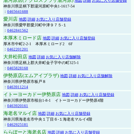
湯河原店(アクロスプラザ湯河原)
地図
詳細
お気に入り店舗登録
神奈川県足柄下郡湯河原町中央1-1617-54
：
0465641688
愛川店
地図
詳細
お気に入り店舗登録
神奈川県愛甲郡愛川町中津９７５-１
：
0462841562
本厚木ミロード店
地図
詳細
お気に入り店舗登録
厚木市中町2-2-1 本厚木ミロード2 6F
：
0462201201
大井松田店
地図
詳細
お気に入り店舗解除
神奈川県足柄上郡大井町金子字中の町325-1
：
0465828168
伊勢原店(エムアイプラザ)
地図
詳細
お気に入り店舗解除
神奈川県伊勢原市板戸８
：
0463911214
イトーヨーカドー伊勢原店
地図
詳細
お気に入り店舗登録
神奈川県伊勢原市桜台1-8-1 イトーヨーカドー伊勢原4階
：
0463920161
海老名マルイ店
地図
詳細
お気に入り店舗登録
神奈川県海老名市中央１丁目６-１海老名マルイ4階
：
0462925181
ららぽーと海老名店
地図
詳細
お気に入り店舗登録