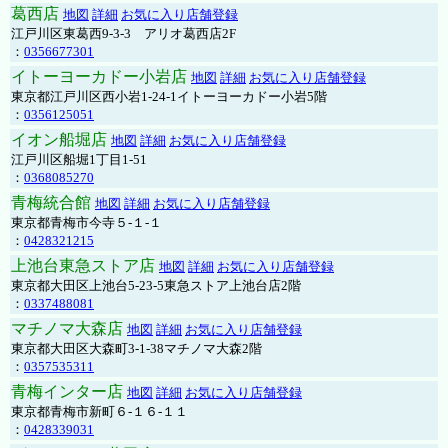
葛西店
地図
詳細
お気に入り店舗登録
江戸川区東葛西9-3-3 アリオ葛西店2F
：
0356677301
イトーヨーカドー小岩店
地図
詳細
お気に入り店舗登録
東京都江戸川区西小岩1-24-1イトーヨーカドー小岩5階
：
0356125051
イオン船堀店
地図
詳細
お気に入り店舗登録
江戸川区船堀1丁目1-51
：
0368085270
青梅統合館
地図
詳細
お気に入り店舗登録
東京都青梅市今寺５-１-１
：
0428321215
上池台東急ストア店
地図
詳細
お気に入り店舗登録
東京都大田区上池台5-23-5東急ストア上池台店2階
：
0337488081
マチノマ大森店
地図
詳細
お気に入り店舗登録
東京都大田区大森町3-1-38マチノマ大森2階
：
0357535311
青梅インター店
地図
詳細
お気に入り店舗登録
東京都青梅市新町６-１６-１１
：
0428339031