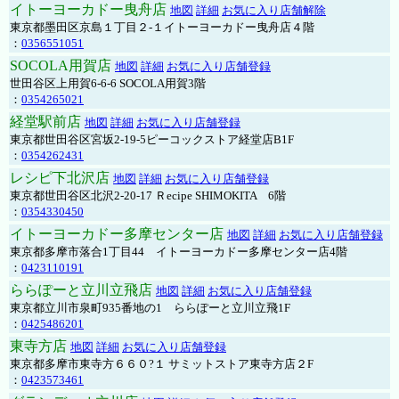
イトーヨーカドー曳舟店
地図
詳細
お気に入り店舗解除
東京都墨田区京島１丁目２-１イトーヨーカドー曳舟店４階
：
0356551051
SOCOLA用賀店
地図
詳細
お気に入り店舗登録
世田谷区上用賀6-6-6 SOCOLA用賀3階
：
0354265021
経堂駅前店
地図
詳細
お気に入り店舗登録
東京都世田谷区宮坂2-19-5ピーコックストア経堂店B1F
：
0354262431
レシピ下北沢店
地図
詳細
お気に入り店舗登録
東京都世田谷区北沢2-20-17 Ｒecipe SHIMOKITA 6階
：
0354330450
イトーヨーカドー多摩センター店
地図
詳細
お気に入り店舗登録
東京都多摩市落合1丁目44 イトーヨーカドー多摩センター店4階
：
0423110191
ららぽーと立川立飛店
地図
詳細
お気に入り店舗登録
東京都立川市泉町935番地の1 ららぽーと立川立飛1F
：
0425486201
東寺方店
地図
詳細
お気に入り店舗登録
東京都多摩市東寺方６６０?１ サミットストア東寺方店２F
：
0423573461