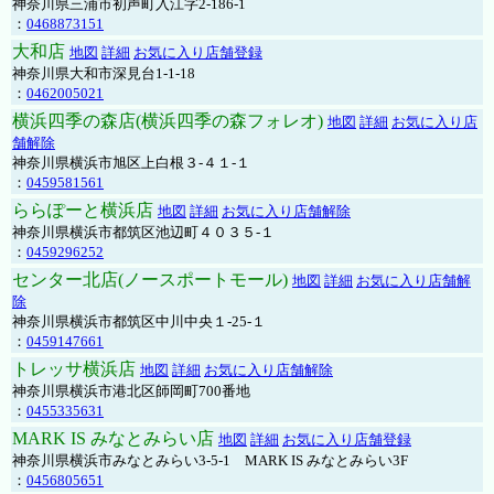
神奈川県三浦市初声町入江字2-186-1
：
0468873151
大和店
地図
詳細
お気に入り店舗登録
神奈川県大和市深見台1-1-18
：
0462005021
横浜四季の森店(横浜四季の森フォレオ)
地図
詳細
お気に入り店
舗解除
神奈川県横浜市旭区上白根３-４１-１
：
0459581561
ららぽーと横浜店
地図
詳細
お気に入り店舗解除
神奈川県横浜市都筑区池辺町４０３５-１
：
0459296252
センター北店(ノースポートモール)
地図
詳細
お気に入り店舗解
除
神奈川県横浜市都筑区中川中央１-25-１
：
0459147661
トレッサ横浜店
地図
詳細
お気に入り店舗解除
神奈川県横浜市港北区師岡町700番地
：
0455335631
MARK IS みなとみらい店
地図
詳細
お気に入り店舗登録
神奈川県横浜市みなとみらい3-5-1 MARK IS みなとみらい3F
：
0456805651