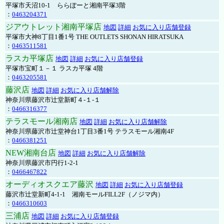
平塚市天沼10-1 ららぽーと湘南平塚3階
：
0463204371
ジアウトレット湘南平塚店
地図
詳細
お気に入り店舗登録
平塚市大神8丁目1番1号 THE OUTLETS SHONAN HIRATSUKA
：
0463511581
ラスカ平塚店
地図
詳細
お気に入り店舗登録
平塚市宝町１－１ ラスカ平塚 4階
：
0463205581
藤沢店
地図
詳細
お気に入り店舗解除
神奈川県藤沢市辻堂新町４-１-１
：
0466316377
テラスモール湘南店
地図
詳細
お気に入り店舗解除
神奈川県藤沢市辻堂神台1丁目3番1号 テラスモール湘南4F
：
0466381251
NEW湘南台店
地図
詳細
お気に入り店舗解除
神奈川県藤沢市円行1-2-1
：
0466467822
オーディオスクエア藤沢
地図
詳細
お気に入り店舗登録
藤沢市辻堂新町4-1-1 湘南モールFILL2F（ノジマ内）
：
0466310603
三浦店
地図
詳細
お気に入り店舗登録