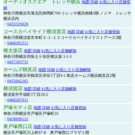
オーディオスクエア トレッサ横浜
地図
詳細
お気に入り店舗登
録
神奈川県横浜市港北区師岡町700 トレッサ横浜南棟3階 ノジマ トレッサ
横浜店内
：
0455335629
コースカベイサイド横須賀店
地図
詳細
お気に入り店舗登録
神奈川県横須賀市本町２-１-１２コースカベイサイドストアーズ3階
：
0468201511
権太坂店
地図
詳細
お気に入り店舗解除
神奈川県横浜市保土ケ谷区権太坂 3-1-3
：
0457305731
ホームズ鶴見店
地図
詳細
お気に入り店舗解除
神奈川県横浜市鶴見区岸谷3丁目9-1 島忠ホームズ横浜鶴見店2階
：
0455842261
横須賀店
地図
詳細
お気に入り店舗解除
横須賀市平成町3丁目28-2
：
0468287011
戸塚モディ店
地図
詳細
お気に入り店舗登録
神奈川県横浜市戸塚区戸塚町10
：
0458696131
東戸塚西口店
地図
詳細
お気に入り店舗登録
横浜市戸塚区川上町87-8 東戸塚西口プラザ１階