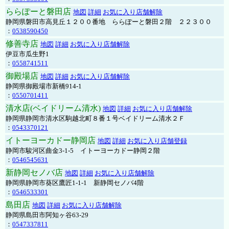
ららぽーと磐田店
地図
詳細
お気に入り店舗解除
静岡県磐田市高見丘１２００番地 ららぽーと磐田２階 ２２３００
：
0538590450
修善寺店
地図
詳細
お気に入り店舗解除
伊豆市瓜生野1
：
0558741511
御殿場店
地図
詳細
お気に入り店舗解除
静岡県御殿場市新橋914-1
：
0550701411
清水店(ベイドリーム清水)
地図
詳細
お気に入り店舗解除
静岡県静岡市清水区駒越北町８番１号ベイドリーム清水２Ｆ
：
0543370121
イトーヨーカドー静岡店
地図
詳細
お気に入り店舗登録
静岡市駿河区曲金3-1-5 イトーヨーカドー静岡２階
：
0546545631
新静岡セノバ店
地図
詳細
お気に入り店舗解除
静岡県静岡市葵区鷹匠1-1-1 新静岡セノバ4階
：
0546533301
島田店
地図
詳細
お気に入り店舗解除
静岡県島田市阿知ヶ谷63-29
：
0547337811