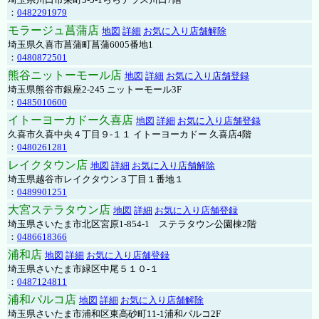
：
0482291979
モラージュ菖蒲店
地図
詳細
お気に入り店舗解除
埼玉県久喜市菖蒲町菖蒲6005番地1
：
0480872501
熊谷ニットーモール店
地図
詳細
お気に入り店舗登録
埼玉県熊谷市銀座2-245 ニットーモール3F
：
0485010600
イトーヨーカドー久喜店
地図
詳細
お気に入り店舗登録
久喜市久喜中央４丁目９-１１ イトーヨーカドー 久喜店4階
：
0480261281
レイクタウン店
地図
詳細
お気に入り店舗解除
埼玉県越谷市レイクタウン３丁目１番地１
：
0489901251
大宮ステラタウン店
地図
詳細
お気に入り店舗登録
埼玉県さいたま市北区宮原1-854-1 ステラタウン公園棟2階
：
0486618366
浦和店
地図
詳細
お気に入り店舗登録
埼玉県さいたま市緑区中尾５１０-１
：
0487124811
浦和パルコ店
地図
詳細
お気に入り店舗解除
埼玉県さいたま市浦和区東高砂町11-1浦和パルコ2F