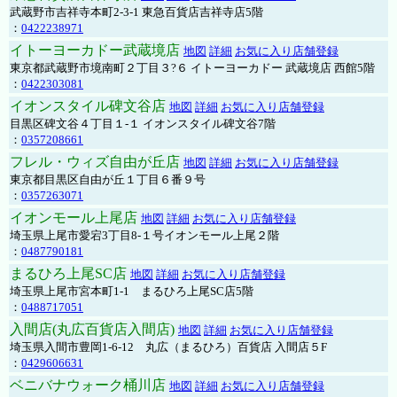
武蔵野市吉祥寺本町2-3-1 東急百貨店吉祥寺店5階
：
0422238971
イトーヨーカドー武蔵境店
地図
詳細
お気に入り店舗登録
東京都武蔵野市境南町２丁目３?６ イトーヨーカドー 武蔵境店 西館5階
：
0422303081
イオンスタイル碑文谷店
地図
詳細
お気に入り店舗登録
目黒区碑文谷４丁目１-１ イオンスタイル碑文谷7階
：
0357208661
フレル・ウィズ自由が丘店
地図
詳細
お気に入り店舗登録
東京都目黒区自由が丘１丁目６番９号
：
0357263071
イオンモール上尾店
地図
詳細
お気に入り店舗登録
埼玉県上尾市愛宕3丁目8-１号イオンモール上尾２階
：
0487790181
まるひろ上尾SC店
地図
詳細
お気に入り店舗登録
埼玉県上尾市宮本町1-1 まるひろ上尾SC店5階
：
0488717051
入間店(丸広百貨店入間店)
地図
詳細
お気に入り店舗登録
埼玉県入間市豊岡1-6-12 丸広（まるひろ）百貨店 入間店５F
：
0429606631
ベニバナウォーク桶川店
地図
詳細
お気に入り店舗登録