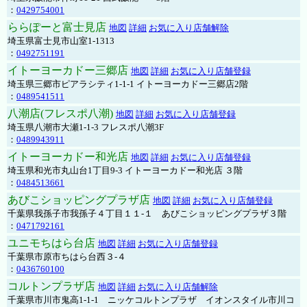
：
0429754001
ららぽーと富士見店
地図
詳細
お気に入り店舗解除
埼玉県富士見市山室1-1313
：
0492751191
イトーヨーカドー三郷店
地図
詳細
お気に入り店舗登録
埼玉県三郷市ピアラシティ1-1-1 イトーヨーカドー三郷店2階
：
0489541511
八潮店(フレスポ八潮)
地図
詳細
お気に入り店舗登録
埼玉県八潮市大瀬1-1-3 フレスポ八潮3F
：
0489943911
イトーヨーカドー和光店
地図
詳細
お気に入り店舗登録
埼玉県和光市丸山台1丁目9-3 イトーヨーカドー和光店 ３階
：
0484513661
あびこショッピングプラザ店
地図
詳細
お気に入り店舗登録
千葉県我孫子市我孫子４丁目１１-１ あびこショッピングプラザ３階
：
0471792161
ユニモちはら台店
地図
詳細
お気に入り店舗登録
千葉県市原市ちはら台西３-４
：
0436760100
コルトンプラザ店
地図
詳細
お気に入り店舗解除
千葉県市川市鬼高1-1-1 ニッケコルトンプラザ イオンスタイル市川コ