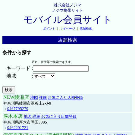
株式会社ノジマ
ノジマ携帯サイト
モバイル会員サイト
ポイント
｜
マイページ
｜
店舗検索
店舗検索
条件から探す
店名、住所等で検索できます。
キーワード
:
地域
:
NEW綾瀬店
地図
詳細
お気に入り店舗登録
神奈川県綾瀬市深谷上2-3-9
：
0467795279
厚木本店
地図
詳細
お気に入り店舗登録
神奈川県厚木市岡田3005
：
0462201721