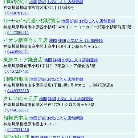
川崎水沢店
地図
詳細
お気に入り店舗登録
神奈川県川崎市宮前区水沢2丁目3番8号
：
0449781611
ｲﾄｰﾖｰｶﾄﾞｰ武蔵小杉駅前店
地図
詳細
お気に入り店舗登録
神奈川県川崎市中原区小杉町3-420イトーヨーカドー武蔵小杉駅前店5階
：
0447380611
イオン新百合ヶ丘店
地図
詳細
お気に入り店舗登録
神奈川県川崎市麻生区上麻生1-19イオン新百合ヶ丘5F
：
0449590071
東急ストア鎌倉店
地図
詳細
お気に入り店舗登録
神奈川県鎌倉市小町1丁目2-12東急ストア鎌倉店5階
：
0467237481
川崎枡形店
地図
詳細
お気に入り店舗登録
神奈川県川崎市多摩区枡形1丁目5番1号ヤオコー川崎枡形店3F
：
0449333315
クロス向ヶ丘店
地図
詳細
お気に入り店舗登録
神奈川県川崎市多摩区登戸2779-1 クロス向ヶ丘3階
：
0449118671
相模原本店
地図
詳細
お気に入り店舗解除
神奈川県相模原市横山１-１-１
：
0427531516
NEW城山店
地図
詳細
お気に入り店舗解除