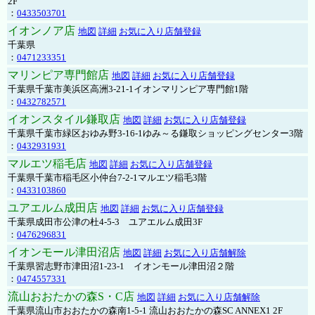
2F
：
0433503701
イオンノア店
地図
詳細
お気に入り店舗登録
千葉県
：
0471233351
マリンピア専門館店
地図
詳細
お気に入り店舗登録
千葉県千葉市美浜区高洲3-21-1イオンマリンピア専門館1階
：
0432782571
イオンスタイル鎌取店
地図
詳細
お気に入り店舗登録
千葉県千葉市緑区おゆみ野3-16-1ゆみ～る鎌取ショッピングセンター3階
：
0432931931
マルエツ稲毛店
地図
詳細
お気に入り店舗登録
千葉県千葉市稲毛区小仲台7-2-1マルエツ稲毛3階
：
0433103860
ユアエルム成田店
地図
詳細
お気に入り店舗登録
千葉県成田市公津の杜4-5-3 ユアエルム成田3F
：
0476296831
イオンモール津田沼店
地図
詳細
お気に入り店舗解除
千葉県習志野市津田沼1-23-1 イオンモール津田沼２階
：
0474557331
流山おおたかの森S・C店
地図
詳細
お気に入り店舗解除
千葉県流山市おおたかの森南1-5-1 流山おおたかの森SC ANNEX1 2F