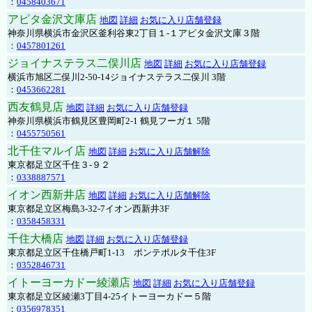
：
0458403671
アピタ金沢文庫店
地図
詳細
お気に入り店舗登録
神奈川県横浜市金沢区釜利谷東2丁目１-１アピタ金沢文庫３階
：
0457801261
ジョイナステラス二俣川店
地図
詳細
お気に入り店舗登録
横浜市旭区二俣川2-50-14ジョイナステラス二俣川 3階
：
0453662281
西友鶴見店
地図
詳細
お気に入り店舗登録
神奈川県横浜市鶴見区豊岡町2-1 鶴見フーガ１ 5階
：
0455750561
北千住マルイ店
地図
詳細
お気に入り店舗解除
東京都足立区千住３-９２
：
0338887571
イオン西新井店
地図
詳細
お気に入り店舗解除
東京都足立区梅島3-32-7イオン西新井3F
：
0358458331
千住大橋店
地図
詳細
お気に入り店舗登録
東京都足立区千住橋戸町1-13 ポンテポルタ千住3F
：
0352846731
イトーヨーカドー綾瀬店
地図
詳細
お気に入り店舗登録
東京都足立区綾瀬3丁目4-25イトーヨーカドー５階
：
0356978351