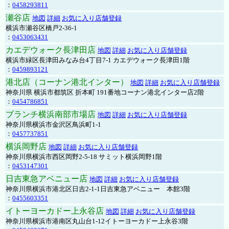
：
0458293811
瀬谷店
地図
詳細
お気に入り店舗登録
横浜市瀬谷区橋戸2-36-1
：
0453063431
カエデウォーク長津田店
地図
詳細
お気に入り店舗登録
横浜市緑区長津田みなみ台4丁目7-1 カエデウォーク長津田1階
：
0459893121
港北店（コーナン港北インター）
地図
詳細
お気に入り店舗登録
神奈川県 横浜市都筑区 折本町 191番地コーナン港北インター店2階
：
0454786851
ブランチ横浜南部市場店
地図
詳細
お気に入り店舗登録
神奈川県横浜市金沢区鳥浜町1-1
：
0457737851
横浜岡野店
地図
詳細
お気に入り店舗登録
神奈川県横浜市西区岡野2-5-18 サミット横浜岡野1階
：
0453147301
日吉東急アベニュー店
地図
詳細
お気に入り店舗登録
神奈川県横浜市港北区日吉2-1-1日吉東急アベニュー 本館3階
：
0455603351
イトーヨーカドー上永谷店
地図
詳細
お気に入り店舗登録
神奈川県横浜市港南区丸山台1-12イトーヨーカドー上永谷3階