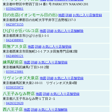
東京都中野区中野四丁目14 番1 号 PARKCITY NAKANO 201
：
0359429861
日の出店(イオンモール日の出)
地図
詳細
お気に入り店舗登録
東京都西多摩郡日の出町大字平井字三吉野桜237-3
：
0425973155
ひばりが丘パルコ店
地図
詳細
お気に入り店舗解除
東京都西東京市ひばりが丘1-1-1
：
0424388901
田無アスタ店
地図
詳細
お気に入り店舗登録
東京都西東京市田無町2-1-1 アスタ田無専門店棟2階
：
0424606121
練馬駅前店
地図
詳細
お気に入り店舗登録
東京都練馬区練馬1丁目3-10 2階
：
0359123081
リヴィンオズ大泉店
地図
詳細
お気に入り店舗登録
東京都練馬区東大泉2-10-11 リヴィンオズ大泉4階
：
0359355972
八王子みなみ野店
地図
詳細
お気に入り店舗登録
東京都八王子市みなみ野１丁目２-１
：
0426322620
西八王子店
地図
詳細
お気に入り店舗解除