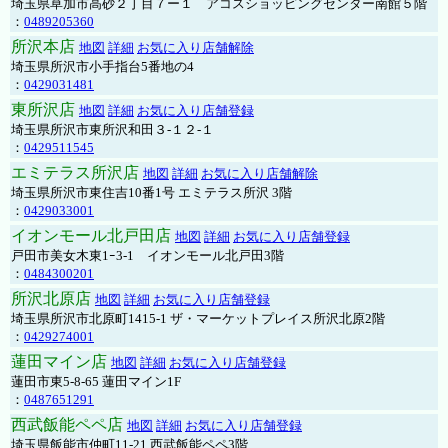
埼玉県草加市高砂２丁目７ー１ アコスショッピングセンター南館５階
：
0489205360
所沢本店
地図
詳細
お気に入り店舗解除
埼玉県所沢市小手指台5番地の4
：
0429031481
東所沢店
地図
詳細
お気に入り店舗登録
埼玉県所沢市東所沢和田３-１２-１
：
0429511545
エミテラス所沢店
地図
詳細
お気に入り店舗解除
埼玉県所沢市東住吉10番1号 エミテラス所沢 3階
：
0429033001
イオンモール北戸田店
地図
詳細
お気に入り店舗登録
戸田市美女木東1ｰ3‐1 イオンモール北戸田3階
：
0484300201
所沢北原店
地図
詳細
お気に入り店舗登録
埼玉県所沢市北原町1415-1 ザ・マーケットプレイス所沢北原2階
：
0429274001
蓮田マイン店
地図
詳細
お気に入り店舗登録
蓮田市東5-8-65 蓮田マイン1F
：
0487651291
西武飯能ペペ店
地図
詳細
お気に入り店舗登録
埼玉県飯能市仲町11-21 西武飯能ペペ3階