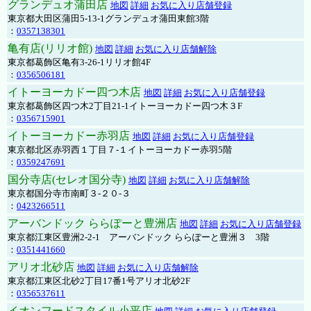
グランデュオ蒲田店
地図
詳細
お気に入り店舗登録
東京都大田区蒲田5-13-1グランデュオ蒲田東館3階
：
0357138301
亀有店(リリオ館)
地図
詳細
お気に入り店舗解除
東京都葛飾区亀有3-26-1リリオ館4F
：
0356506181
イトーヨーカドー四つ木店
地図
詳細
お気に入り店舗登録
東京都葛飾区四つ木2丁目21-1イトーヨーカドー四つ木３F
：
0356715901
イトーヨーカドー赤羽店
地図
詳細
お気に入り店舗登録
東京都北区赤羽西１丁目７-１イトーヨーカドー赤羽5階
：
0359247691
国分寺店(セレオ国分寺)
地図
詳細
お気に入り店舗解除
東京都国分寺市南町３-２０-３
：
0423266511
アーバンドック ららぽーと豊洲店
地図
詳細
お気に入り店舗登録
東京都江東区豊洲2-2-1 アーバンドック ららぽーと豊洲３ 3階
：
0351441660
アリオ北砂店
地図
詳細
お気に入り店舗解除
東京都江東区北砂2丁目17番1号アリオ北砂2F
：
0356537611
イオンフードスタイル小平店