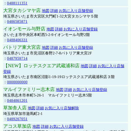
：
0488111351
大宮タカシマヤ店
地図
詳細
お気に入り店舗登録
埼玉県さいたま市大宮区大門町1-32大宮タカシマヤ５階
：
0486585871
イオンモール与野店
地図
詳細
お気に入り店舗登録
さいたま市中央区本町西5-2-9イオンモール与野2階
：
0488406331
パトリア東大宮店
地図
詳細
お気に入り店舗登録
埼玉県さいたま市見沼区春野2-7-8パトリア東大宮2F
：
0487959714
【NEW】ロッテスクエア武蔵浦和店
地図
詳細
お気に入り店舗
登録
埼玉県さいたま市南区沼影1-19-19ロッテスクエア武蔵浦和店３階
：
0000000000
マルイファミリー志木店
地図
詳細
お気に入り店舗登録
埼玉県志木市本町5-26-1 マルイファミリー志木5階
：
0484861201
草加舎人店
地図
詳細
お気に入り店舗解除
埼玉県草加市遊馬町2-1
：
0489267051
アコス草加店
地図
詳細
お気に入り店舗登録