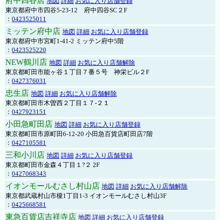
府中四谷店
地図
詳細
お気に入り店舗登録
東京都府中市四谷5-23-12 府中四谷SC２F
：
0423525011
ミッテン府中店
地図
詳細
お気に入り店舗登録
東京都府中市宮町1-41-2 ミッテン府中5階
：
0423525220
NEW鶴川店
地図
詳細
お気に入り店舗解除
東京都町田市能ヶ谷１丁目７番５号 神栄ビル２F
：
0427376031
忠生店
地図
詳細
お気に入り店舗解除
東京都町田市木曽西２丁目１７-２１
：
0427923151
小田急町田店
地図
詳細
お気に入り店舗登録
東京都町田市原町田6-12-20 小田急百貨店町田店7階
：
0427105581
三和小川店
地図
詳細
お気に入り店舗登録
東京都町田市金森４丁目１?２ 2F
：
0427068343
イオンモールむさし村山店
地図
詳細
お気に入り店舗解除
東京都武蔵村山市榎1丁目1-3 イオンモールむさし村山3F
：
0425668581
東急百貨店吉祥寺店
地図
詳細
お気に入り店舗登録