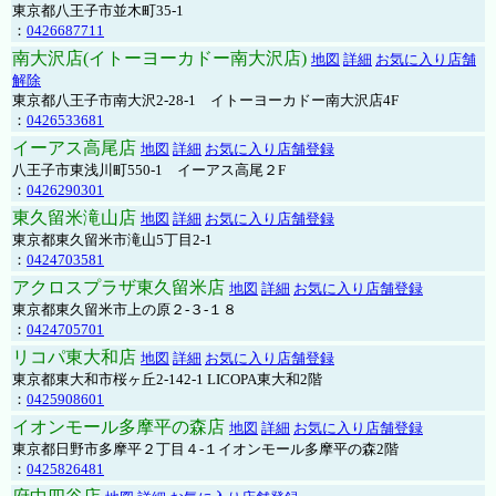
東京都八王子市並木町35-1
：
0426687711
南大沢店(イトーヨーカドー南大沢店)
地図
詳細
お気に入り店舗
解除
東京都八王子市南大沢2-28-1 イトーヨーカドー南大沢店4F
：
0426533681
イーアス高尾店
地図
詳細
お気に入り店舗登録
八王子市東浅川町550-1 イーアス高尾２F
：
0426290301
東久留米滝山店
地図
詳細
お気に入り店舗登録
東京都東久留米市滝山5丁目2-1
：
0424703581
アクロスプラザ東久留米店
地図
詳細
お気に入り店舗登録
東京都東久留米市上の原２-３-１８
：
0424705701
リコパ東大和店
地図
詳細
お気に入り店舗登録
東京都東大和市桜ヶ丘2-142-1 LICOPA東大和2階
：
0425908601
イオンモール多摩平の森店
地図
詳細
お気に入り店舗登録
東京都日野市多摩平２丁目４-１イオンモール多摩平の森2階
：
0425826481