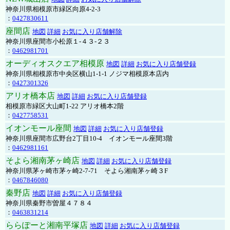
神奈川県相模原市緑区向原4-2-3
：
0427830611
座間店
地図
詳細
お気に入り店舗解除
神奈川県座間市小松原１-４３-２３
：
0462981701
オーディオスクエア相模原
地図
詳細
お気に入り店舗登録
神奈川県相模原市中央区横山1-1-1 ノジマ相模原本店内
：
0427301326
アリオ橋本店
地図
詳細
お気に入り店舗登録
相模原市緑区大山町1-22 アリオ橋本2階
：
0427758531
イオンモール座間
地図
詳細
お気に入り店舗登録
神奈川県座間市広野台2丁目10-4 イオンモール座間3階
：
0462981161
そよら湘南茅ヶ崎店
地図
詳細
お気に入り店舗登録
神奈川県茅ヶ崎市茅ヶ崎2‐7‐71 そよら湘南茅ヶ崎３F
：
0467846080
秦野店
地図
詳細
お気に入り店舗登録
神奈川県秦野市曽屋４７８４
：
0463831214
ららぽーと湘南平塚店
地図
詳細
お気に入り店舗登録