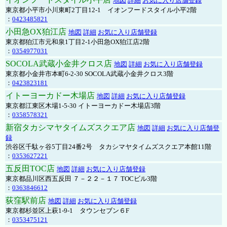
地図
詳細
お気に入り店舗登録
東京都小平市小川東町2丁目12-1 イオンフードスタイル小平2階
：
0423485821
小田急OX狛江店
地図
詳細
お気に入り店舗登録
東京都狛江市元和泉1丁目2-1小田急OX狛江店2階
：
0354977031
SOCOLA武蔵小金井クロス店
地図
詳細
お気に入り店舗登録
東京都小金井市本町6-2-30 SOCOLA武蔵小金井クロス3階
：
0423823181
イトーヨーカドー木場店
地図
詳細
お気に入り店舗登録
東京都江東区木場1-5-30 イトーヨーカドー木場店3階
：
0358578321
新宿タカシマヤタイムズスクエア店
地図
詳細
お気に入り店舗登
録
渋谷区千駄ヶ谷5丁目24番2号 タカシマヤタイムズスクエア本館11階
：
0353627221
五反田TOC店
地図
詳細
お気に入り店舗登録
東京都品川区西五反田 ７－２２－１７ TOCビル3階
：
0363846612
荻窪駅前店
地図
詳細
お気に入り店舗登録
東京都杉並区上萩1-9-1 タウンセブン６F
：
0353475121