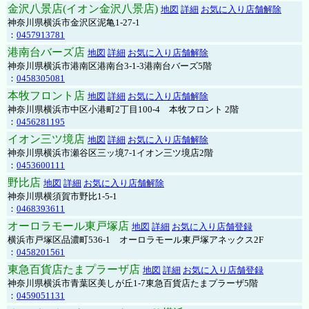
金沢八景店(イオン金沢八景店)
地図
詳細
お気に入り店舗解除
神奈川県横浜市金沢区泥亀1-27-1
：
0457913781
港南台バーズ店
地図
詳細
お気に入り店舗解除
神奈川県横浜市港南区港南台3-1-3港南台バーズ5階
：
0458305081
本牧フロント店
地図
詳細
お気に入り店舗解除
神奈川県横浜市中区小港町2丁目100-4 本牧フロント 2階
：
0456281195
イオン三ツ境店
地図
詳細
お気に入り店舗解除
神奈川県横浜市瀬谷区三ッ境7-1イオン三ツ境店2階
：
0453600111
野比店
地図
詳細
お気に入り店舗解除
神奈川県横須賀市野比1-5-1
：
0468393611
オーロラモール東戸塚店
地図
詳細
お気に入り店舗登録
横浜市戸塚区品濃町536-1 オーロラモール東戸塚アネックス2F
：
0458201561
東急百貨店たまプラーザ店
地図
詳細
お気に入り店舗登録
神奈川県横浜市青葉区美しが丘1-7東急百貨店たまプラーザ5階
：
0459051131