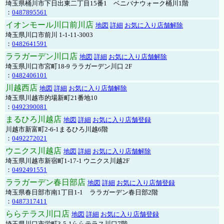
埼玉県桶川市下日出東二丁目15番1 ベニバナウォーク桶川1階
：
0487895561
イオンモール川口前川店
地図
詳細
お気に入り店舗解除
埼玉県川口市前川 1-1-11-3003
：
0482641591
ララガーデン川口店
地図
詳細
お気に入り店舗解除
埼玉県川口市宮町18-9 ララガーデン川口 2F
：
0482406101
川越西店
地図
詳細
お気に入り店舗解除
埼玉県川越市的場新町21番地10
：
0492390081
まるひろ川越店
地図
詳細
お気に入り店舗登録
川越市新富町2-6-1まるひろ川越6階
：
0492272021
ウニクス川越店
地図
詳細
お気に入り店舗解除
埼玉県川越市新宿町1-17-1 ウニクス川越2F
：
0492491551
ララガーデン春日部店
地図
詳細
お気に入り店舗登録
埼玉県春日部市南1丁目1-1 ララガーデン春日部2階
：
0487317411
ららテラス川口店
地図
詳細
お気に入り店舗登録
埼玉県川口市栄町3-5-1ららテラス川口7階