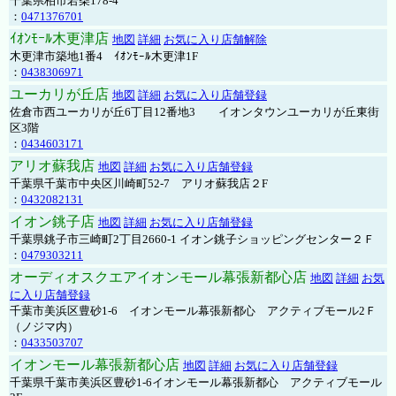
千葉県柏市若柴178-4
：
0471376701
ｲｵﾝﾓｰﾙ木更津店
地図
詳細
お気に入り店舗解除
木更津市築地1番4 ｲｵﾝﾓｰﾙ木更津1F
：
0438306971
ユーカリが丘店
地図
詳細
お気に入り店舗登録
佐倉市西ユーカリが丘6丁目12番地3 イオンタウンユーカリが丘東街
区3階
：
0434603171
アリオ蘇我店
地図
詳細
お気に入り店舗登録
千葉県千葉市中央区川崎町52-7 アリオ蘇我店２F
：
0432082131
イオン銚子店
地図
詳細
お気に入り店舗登録
千葉県銚子市三崎町2丁目2660-1 イオン銚子ショッピングセンター２Ｆ
：
0479303211
オーディオスクエアイオンモール幕張新都心店
地図
詳細
お気
に入り店舗登録
千葉市美浜区豊砂1-6 イオンモール幕張新都心 アクティブモール2Ｆ
（ノジマ内）
：
0433503707
イオンモール幕張新都心店
地図
詳細
お気に入り店舗登録
千葉県千葉市美浜区豊砂1-6イオンモール幕張新都心 アクティブモール