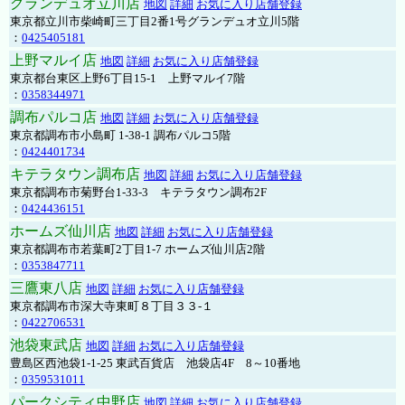
グランデュオ立川店
地図
詳細
お気に入り店舗登録
東京都立川市柴崎町三丁目2番1号グランデュオ立川5階
：
0425405181
上野マルイ店
地図
詳細
お気に入り店舗登録
東京都台東区上野6丁目15-1 上野マルイ7階
：
0358344971
調布パルコ店
地図
詳細
お気に入り店舗登録
東京都調布市小島町 1-38-1 調布パルコ5階
：
0424401734
キテラタウン調布店
地図
詳細
お気に入り店舗登録
東京都調布市菊野台1-33-3 キテラタウン調布2F
：
0424436151
ホームズ仙川店
地図
詳細
お気に入り店舗登録
東京都調布市若葉町2丁目1-7 ホームズ仙川店2階
：
0353847711
三鷹東八店
地図
詳細
お気に入り店舗登録
東京都調布市深大寺東町８丁目３３-１
：
0422706531
池袋東武店
地図
詳細
お気に入り店舗登録
豊島区西池袋1-1-25 東武百貨店 池袋店4F 8～10番地
：
0359531011
パークシティ中野店
地図
詳細
お気に入り店舗登録