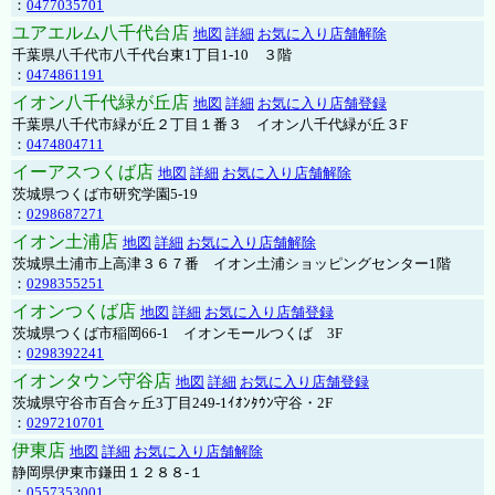
：
0477035701
ユアエルム八千代台店
地図
詳細
お気に入り店舗解除
千葉県八千代市八千代台東1丁目1-10 ３階
：
0474861191
イオン八千代緑が丘店
地図
詳細
お気に入り店舗登録
千葉県八千代市緑が丘２丁目１番３ イオン八千代緑が丘３F
：
0474804711
イーアスつくば店
地図
詳細
お気に入り店舗解除
茨城県つくば市研究学園5-19
：
0298687271
イオン土浦店
地図
詳細
お気に入り店舗解除
茨城県土浦市上高津３６７番 イオン土浦ショッピングセンター1階
：
0298355251
イオンつくば店
地図
詳細
お気に入り店舗登録
茨城県つくば市稲岡66-1 イオンモールつくば 3F
：
0298392241
イオンタウン守谷店
地図
詳細
お気に入り店舗登録
茨城県守谷市百合ヶ丘3丁目249-1ｲｵﾝﾀｳﾝ守谷・2F
：
0297210701
伊東店
地図
詳細
お気に入り店舗解除
静岡県伊東市鎌田１２８８-１
：
0557353001