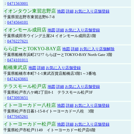
：
0471563001
イオンタウン東習志野店
地図
詳細
お気に入り店舗登録
千葉県習志野市東習志野6-7-8
：
0474564101
イオンモール成田店
地図
詳細
お気に入り店舗登録
千葉県成田市ウイング土屋24 イオンモール成田店1階
：
0476227621
ららぽーとTOKYO-BAY店
地図
詳細
お気に入り店舗解除
千葉県船橋市浜町2?2?7 ららぽーとTOKYO-BAY North Gate 3階
：
0474101011
船橋東武店
地図
詳細
お気に入り店舗登録
千葉県船橋市本町7-1-1東武百貨店船橋店3階1～3番地
：
0474243661
テラスモール松戸店
地図
詳細
お気に入り店舗登録
千葉県松戸市八ケ崎2丁目8-1 テラスモール松戸3F
：
0473093651
イトーヨーカドー八柱店
地図
詳細
お気に入り店舗登録
千葉県松戸市日暮1-15-8イトーヨーカドー八柱 3階
：
0477045261
イトーヨーカドー松戸店
地図
詳細
お気に入り店舗登録
千葉県松戸市松戸1149 イトーヨーカドー松戸店6階