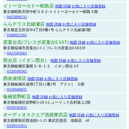
イトーヨーカドー昭島店
地図
詳細
お気に入り店舗登録
東京都昭島市田中町５６２-１イトーヨーカドー昭島３階
：
0425006151
ららテラス北綾瀬店
地図
詳細
お気に入り店舗登録
東京都足立区谷中4丁目8番1号 ららテラス北綾瀬3階
：
0368025361
若葉台店(フレスポ若葉台EAST)
地図
詳細
お気に入り店舗登録
東京都稲城市若葉台2-1-1 フレスポ若葉台EAST2F
：
0423505661
西台店（イオン西台）
地図
詳細
お気に入り店舗登録
東京都板橋区蓮根３-８-１２ イオン西台３F
：
0359160561
西友成増店
地図
詳細
お気に入り店舗登録
東京都板橋区成増3丁目11番3号 アクト1 ３階
：
0359040831
板橋前野町店
地図
詳細
お気に入り店舗登録
東京都板橋区前野町3-20-1ヒューリック志村坂上2階
：
0359183031
オーディオスクエア池袋東武店
地図
詳細
お気に入り店舗登録
東京都豊島区西池袋1-1-25 東武百貨店 池袋店 4F
：
0359531011