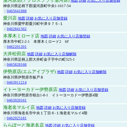
湯河原店(アクロスプラザ湯河原)
地図
詳細
お気に入り店舗登録
神奈川県足柄下郡湯河原町中央1-1617-54
：
0465641688
愛川店
地図
詳細
お気に入り店舗登録
神奈川県愛甲郡愛川町中津９７５-１
：
0462841562
本厚木ミロード店
地図
詳細
お気に入り店舗登録
厚木市中町2-2-1 本厚木ミロード2 6F
：
0462201201
大井松田店
地図
詳細
お気に入り店舗解除
神奈川県足柄上郡大井町金子字中の町325-1
：
0465828168
伊勢原店(エムアイプラザ)
地図
詳細
お気に入り店舗解除
神奈川県伊勢原市板戸８
：
0463911214
イトーヨーカドー伊勢原店
地図
詳細
お気に入り店舗登録
神奈川県伊勢原市桜台1-8-1 イトーヨーカドー伊勢原4階
：
0463920161
海老名マルイ店
地図
詳細
お気に入り店舗登録
神奈川県海老名市中央１丁目６-１海老名マルイ4階
：
0462925181
ららぽーと海老名店
地図
詳細
お気に入り店舗登録