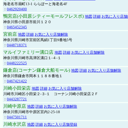
海老名市扇町13-1 ららぽーと海老名4F
：
0462920400
鴨宮店(小田原シティーモールフレスポ)
地図
詳細
お気に入り店舗
神奈川県小田原市前川１２０
：
0465452345
宮前店
地図
詳細
お気に入り店舗解除
神奈川県川崎市宮前区馬絹1丁目9番地5号
：
0448718371
マルイファミリー溝口店
地図
詳細
お気に入り店舗解除
神奈川県川崎市高津区溝口１-４-１
：
0448222525
鎌倉店(コーナン鎌倉大船モール)
地図
詳細
お気に入り店舗解除
神奈川県鎌倉市岡本１１８８番地１
：
0467421422
川崎小田栄店
地図
詳細
お気に入り店舗解除
川崎市川崎区小田栄２‐３‐１ コーナン川崎小田栄店２Ｆ
：
0443287721
川崎中原店
地図
詳細
お気に入り店舗解除
神奈川県川崎市中原区宮内2-25-18
：
0447501711
川崎水沢店
地図
詳細
お気に入り店舗登録