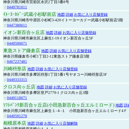
神奈川県川崎市宮前区水沢2丁目3番8号
：
0449781611
ｲﾄｰﾖｰｶﾄﾞｰ武蔵小杉駅前店
地図
詳細
お気に入り店舗登録
神奈川県川崎市中原区小杉町3-420イトーヨーカドー武蔵小杉駅前店5階
：
0447380611
イオン新百合ヶ丘店
地図
詳細
お気に入り店舗登録
神奈川県川崎市麻生区上麻生1-19イオン新百合ヶ丘5F
：
0449590071
東急ストア鎌倉店
地図
詳細
お気に入り店舗登録
神奈川県鎌倉市小町1丁目2-12東急ストア鎌倉店5階
：
0467237481
川崎枡形店
地図
詳細
お気に入り店舗登録
神奈川県川崎市多摩区枡形1丁目5番1号ヤオコー川崎枡形店3F
：
0449333315
クロス向ヶ丘店
地図
詳細
お気に入り店舗登録
神奈川県川崎市多摩区登戸2779-1 クロス向ヶ丘3階
：
0449118671
ｿﾌﾄﾊﾞﾝｸ新百合ヶ丘店(小田急新百合ヶ丘エルミロード)
地図
詳
神奈川県川崎市麻生区上麻生１-４-１ 小田急新百合ヶ丘エルミロード4Ｆ
：
0449591270
相模原本店
地図
詳細
お気に入り店舗解除
神奈川県相模原市横山１-１-１