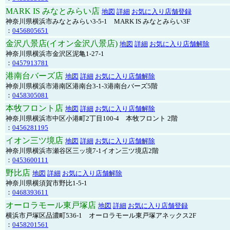
MARK IS みなとみらい店
地図
詳細
お気に入り店舗登録
神奈川県横浜市みなとみらい3-5-1 MARK IS みなとみらい3F
：
0456805651
金沢八景店(イオン金沢八景店)
地図
詳細
お気に入り店舗解除
神奈川県横浜市金沢区泥亀1-27-1
：
0457913781
港南台バーズ店
地図
詳細
お気に入り店舗解除
神奈川県横浜市港南区港南台3-1-3港南台バーズ5階
：
0458305081
本牧フロント店
地図
詳細
お気に入り店舗解除
神奈川県横浜市中区小港町2丁目100-4 本牧フロント 2階
：
0456281195
イオン三ツ境店
地図
詳細
お気に入り店舗解除
神奈川県横浜市瀬谷区三ッ境7-1イオン三ツ境店2階
：
0453600111
野比店
地図
詳細
お気に入り店舗解除
神奈川県横須賀市野比1-5-1
：
0468393611
オーロラモール東戸塚店
地図
詳細
お気に入り店舗登録
横浜市戸塚区品濃町536-1 オーロラモール東戸塚アネックス2F
：
0458201561