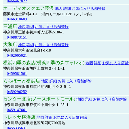
：
0466467822
オーディオスクエア藤沢
地図
詳細
お気に入り店舗登録
藤沢市辻堂新町4-1-1 湘南モールFILL2F（ノジマ内）
：
0466310603
三浦店
地図
詳細
お気に入り店舗登録
神奈川県三浦市初声町入江字2-186-1
：
0468873151
大和店
地図
詳細
お気に入り店舗登録
神奈川県大和市深見台1-1-18
：
0462005021
横浜四季の森店(横浜四季の森フォレオ)
地図
詳細
お気に入り店舗
神奈川県横浜市旭区上白根３-４１-１
：
0459581561
ららぽーと横浜店
地図
詳細
お気に入り店舗解除
神奈川県横浜市都筑区池辺町４０３５-１
：
0459296252
センター北店(ノースポートモール)
地図
詳細
お気に入り店舗解除
神奈川県横浜市都筑区中川中央１-25-１
：
0459147661
トレッサ横浜店
地図
詳細
お気に入り店舗解除
神奈川県横浜市港北区師岡町700番地
：
0455335631