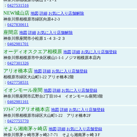
：
0427531516
NEW城山店
地図
詳細
お気に入り店舗解除
神奈川県相模原市緑区向原4-2-3
：
0427830611
座間店
地図
詳細
お気に入り店舗解除
神奈川県座間市小松原１-４３-２３
：
0462981701
オーディオスクエア相模原
地図
詳細
お気に入り店舗登録
神奈川県相模原市中央区横山1-1-1 ノジマ相模原本店内
：
0427301326
アリオ橋本店
地図
詳細
お気に入り店舗登録
相模原市緑区大山町1-22 アリオ橋本2階
：
0427758531
イオンモール座間
地図
詳細
お気に入り店舗登録
神奈川県座間市広野台2丁目10-4 イオンモール座間3階
：
0462981161
ｿﾌﾄﾊﾞﾝｸアリオ橋本店
地図
詳細
お気に入り店舗登録
神奈川県相模原市緑区大山町1-22 アリオ橋本2F
：
0427755770
そよら湘南茅ヶ崎店
地図
詳細
お気に入り店舗登録
神奈川県茅ヶ崎市茅ヶ崎2‐7‐71 そよら湘南茅ヶ崎３F