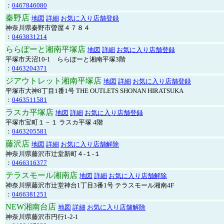
：
0467846080
秦野店
地図
詳細
お気に入り店舗登録
神奈川県秦野市曽屋４７８４
：
0463831214
ららぽーと湘南平塚店
地図
詳細
お気に入り店舗登録
平塚市天沼10-1 ららぽーと湘南平塚3階
：
0463204371
ジアウトレット湘南平塚店
地図
詳細
お気に入り店舗登録
平塚市大神8丁目1番1号 THE OUTLETS SHONAN HIRATSUKA
：
0463511581
ラスカ平塚店
地図
詳細
お気に入り店舗登録
平塚市宝町１－１ ラスカ平塚 4階
：
0463205581
藤沢店
地図
詳細
お気に入り店舗解除
神奈川県藤沢市辻堂新町４-１-１
：
0466316377
テラスモール湘南店
地図
詳細
お気に入り店舗解除
神奈川県藤沢市辻堂神台1丁目3番1号 テラスモール湘南4F
：
0466381251
NEW湘南台店
地図
詳細
お気に入り店舗解除
神奈川県藤沢市円行1-2-1