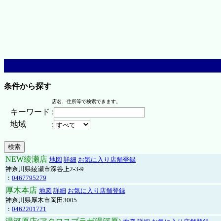
条件から探す
店名、住所等で検索できます。
キーワード
:
地域
:
NEW綾瀬店
地図
詳細
お気に入り店舗登録
神奈川県綾瀬市深谷上2-3-9
：
0467795279
厚木本店
地図
詳細
お気に入り店舗登録
神奈川県厚木市岡田3005
：
0462201721