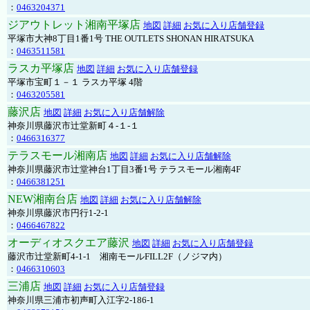
：
0463204371
ジアウトレット湘南平塚店
地図
詳細
お気に入り店舗登録
平塚市大神8丁目1番1号 THE OUTLETS SHONAN HIRATSUKA
：
0463511581
ラスカ平塚店
地図
詳細
お気に入り店舗登録
平塚市宝町１－１ ラスカ平塚 4階
：
0463205581
藤沢店
地図
詳細
お気に入り店舗解除
神奈川県藤沢市辻堂新町４-１-１
：
0466316377
テラスモール湘南店
地図
詳細
お気に入り店舗解除
神奈川県藤沢市辻堂神台1丁目3番1号 テラスモール湘南4F
：
0466381251
NEW湘南台店
地図
詳細
お気に入り店舗解除
神奈川県藤沢市円行1-2-1
：
0466467822
オーディオスクエア藤沢
地図
詳細
お気に入り店舗登録
藤沢市辻堂新町4-1-1 湘南モールFILL2F（ノジマ内）
：
0466310603
三浦店
地図
詳細
お気に入り店舗登録
神奈川県三浦市初声町入江字2-186-1