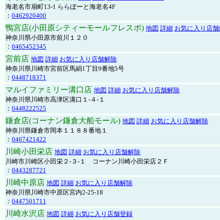
海老名市扇町13-1 ららぽーと海老名4F
：
0462920400
鴨宮店(小田原シティーモールフレスポ)
地図
詳細
お気に入り店舗
神奈川県小田原市前川１２０
：
0465452345
宮前店
地図
詳細
お気に入り店舗解除
神奈川県川崎市宮前区馬絹1丁目9番地5号
：
0448718371
マルイファミリー溝口店
地図
詳細
お気に入り店舗解除
神奈川県川崎市高津区溝口１-４-１
：
0448222525
鎌倉店(コーナン鎌倉大船モール)
地図
詳細
お気に入り店舗解除
神奈川県鎌倉市岡本１１８８番地１
：
0467421422
川崎小田栄店
地図
詳細
お気に入り店舗解除
川崎市川崎区小田栄２‐３‐１ コーナン川崎小田栄店２Ｆ
：
0443287721
川崎中原店
地図
詳細
お気に入り店舗解除
神奈川県川崎市中原区宮内2-25-18
：
0447501711
川崎水沢店
地図
詳細
お気に入り店舗登録