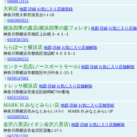
：
0468873151
大和店
地図
詳細
お気に入り店舗登録
神奈川県大和市深見台1-1-18
：
0462005021
横浜四季の森店(横浜四季の森フォレオ)
地図
詳細
お気に入り店舗
神奈川県横浜市旭区上白根３-４１-１
：
0459581561
ららぽーと横浜店
地図
詳細
お気に入り店舗解除
神奈川県横浜市都筑区池辺町４０３５-１
：
0459296252
センター北店(ノースポートモール)
地図
詳細
お気に入り店舗解除
神奈川県横浜市都筑区中川中央１-25-１
：
0459147661
トレッサ横浜店
地図
詳細
お気に入り店舗解除
神奈川県横浜市港北区師岡町700番地
：
0455335631
MARK IS みなとみらい店
地図
詳細
お気に入り店舗登録
神奈川県横浜市みなとみらい3-5-1 MARK IS みなとみらい3F
：
0456805651
金沢八景店(イオン金沢八景店)
地図
詳細
お気に入り店舗解除
神奈川県横浜市金沢区泥亀1-27-1
：
0457913781