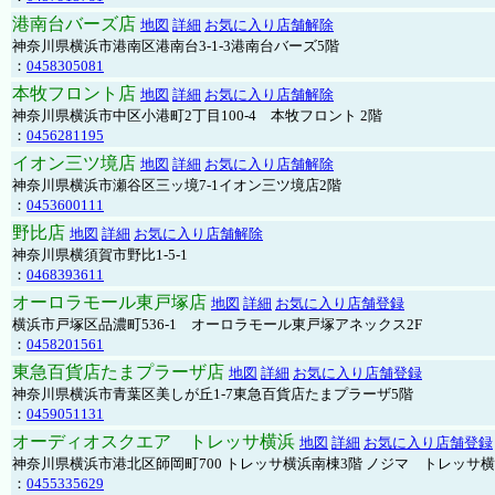
港南台バーズ店
地図
詳細
お気に入り店舗解除
神奈川県横浜市港南区港南台3-1-3港南台バーズ5階
：
0458305081
本牧フロント店
地図
詳細
お気に入り店舗解除
神奈川県横浜市中区小港町2丁目100-4 本牧フロント 2階
：
0456281195
イオン三ツ境店
地図
詳細
お気に入り店舗解除
神奈川県横浜市瀬谷区三ッ境7-1イオン三ツ境店2階
：
0453600111
野比店
地図
詳細
お気に入り店舗解除
神奈川県横須賀市野比1-5-1
：
0468393611
オーロラモール東戸塚店
地図
詳細
お気に入り店舗登録
横浜市戸塚区品濃町536-1 オーロラモール東戸塚アネックス2F
：
0458201561
東急百貨店たまプラーザ店
地図
詳細
お気に入り店舗登録
神奈川県横浜市青葉区美しが丘1-7東急百貨店たまプラーザ5階
：
0459051131
オーディオスクエア トレッサ横浜
地図
詳細
お気に入り店舗登録
神奈川県横浜市港北区師岡町700 トレッサ横浜南棟3階 ノジマ トレッサ
：
0455335629