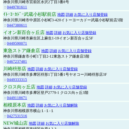
神奈川県川崎市宮前区水沢2丁目3番8号
：
0449781611
ｲﾄｰﾖｰｶﾄﾞｰ武蔵小杉駅前店
地図
詳細
お気に入り店舗登録
神奈川県川崎市中原区小杉町3-420イトーヨーカドー武蔵小杉駅前店5階
：
0447380611
イオン新百合ヶ丘店
地図
詳細
お気に入り店舗登録
神奈川県川崎市麻生区上麻生1-19イオン新百合ヶ丘5F
：
0449590071
東急ストア鎌倉店
地図
詳細
お気に入り店舗登録
神奈川県鎌倉市小町1丁目2-12東急ストア鎌倉店5階
：
0467237481
川崎枡形店
地図
詳細
お気に入り店舗登録
神奈川県川崎市多摩区枡形1丁目5番1号ヤオコー川崎枡形店3F
：
0449333315
クロス向ヶ丘店
地図
詳細
お気に入り店舗登録
神奈川県川崎市多摩区登戸2779-1 クロス向ヶ丘3階
：
0449118671
相模原本店
地図
詳細
お気に入り店舗解除
神奈川県相模原市横山１-１-１
：
0427531516
NEW城山店
地図
詳細
お気に入り店舗解除
神奈川県相模原市緑区向原4-2-3