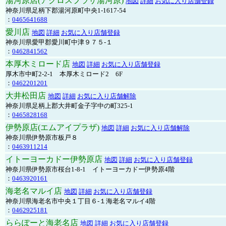
湯河原店(アクロスプラザ湯河原)
地図
詳細
お気に入り店舗登録
神奈川県足柄下郡湯河原町中央1-1617-54
：
0465641688
愛川店
地図
詳細
お気に入り店舗登録
神奈川県愛甲郡愛川町中津９７５-１
：
0462841562
本厚木ミロード店
地図
詳細
お気に入り店舗登録
厚木市中町2-2-1 本厚木ミロード2 6F
：
0462201201
大井松田店
地図
詳細
お気に入り店舗解除
神奈川県足柄上郡大井町金子字中の町325-1
：
0465828168
伊勢原店(エムアイプラザ)
地図
詳細
お気に入り店舗解除
神奈川県伊勢原市板戸８
：
0463911214
イトーヨーカドー伊勢原店
地図
詳細
お気に入り店舗登録
神奈川県伊勢原市桜台1-8-1 イトーヨーカドー伊勢原4階
：
0463920161
海老名マルイ店
地図
詳細
お気に入り店舗登録
神奈川県海老名市中央１丁目６-１海老名マルイ4階
：
0462925181
ららぽーと海老名店
地図
詳細
お気に入り店舗登録