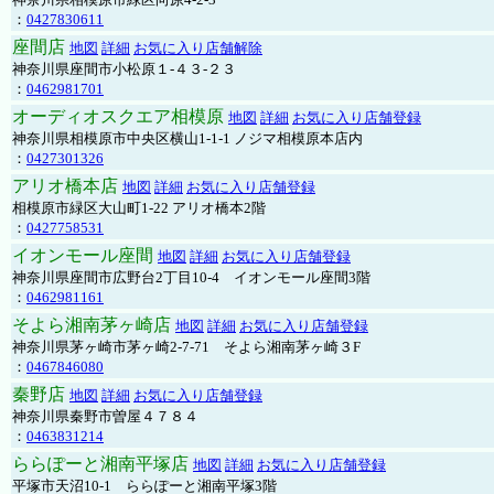
：
0427830611
座間店
地図
詳細
お気に入り店舗解除
神奈川県座間市小松原１-４３-２３
：
0462981701
オーディオスクエア相模原
地図
詳細
お気に入り店舗登録
神奈川県相模原市中央区横山1-1-1 ノジマ相模原本店内
：
0427301326
アリオ橋本店
地図
詳細
お気に入り店舗登録
相模原市緑区大山町1-22 アリオ橋本2階
：
0427758531
イオンモール座間
地図
詳細
お気に入り店舗登録
神奈川県座間市広野台2丁目10-4 イオンモール座間3階
：
0462981161
そよら湘南茅ヶ崎店
地図
詳細
お気に入り店舗登録
神奈川県茅ヶ崎市茅ヶ崎2‐7‐71 そよら湘南茅ヶ崎３F
：
0467846080
秦野店
地図
詳細
お気に入り店舗登録
神奈川県秦野市曽屋４７８４
：
0463831214
ららぽーと湘南平塚店
地図
詳細
お気に入り店舗登録
平塚市天沼10-1 ららぽーと湘南平塚3階