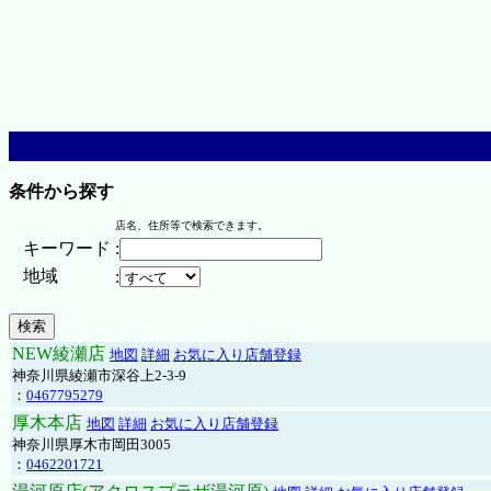
条件から探す
店名、住所等で検索できます。
キーワード
:
地域
:
NEW綾瀬店
地図
詳細
お気に入り店舗登録
神奈川県綾瀬市深谷上2-3-9
：
0467795279
厚木本店
地図
詳細
お気に入り店舗登録
神奈川県厚木市岡田3005
：
0462201721