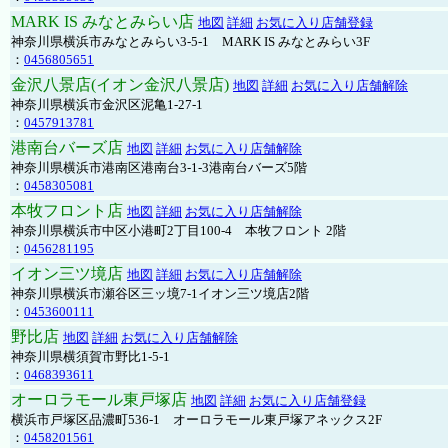
MARK IS みなとみらい店
地図
詳細
お気に入り店舗登録
神奈川県横浜市みなとみらい3-5-1 MARK IS みなとみらい3F
：
0456805651
金沢八景店(イオン金沢八景店)
地図
詳細
お気に入り店舗解除
神奈川県横浜市金沢区泥亀1-27-1
：
0457913781
港南台バーズ店
地図
詳細
お気に入り店舗解除
神奈川県横浜市港南区港南台3-1-3港南台バーズ5階
：
0458305081
本牧フロント店
地図
詳細
お気に入り店舗解除
神奈川県横浜市中区小港町2丁目100-4 本牧フロント 2階
：
0456281195
イオン三ツ境店
地図
詳細
お気に入り店舗解除
神奈川県横浜市瀬谷区三ッ境7-1イオン三ツ境店2階
：
0453600111
野比店
地図
詳細
お気に入り店舗解除
神奈川県横須賀市野比1-5-1
：
0468393611
オーロラモール東戸塚店
地図
詳細
お気に入り店舗登録
横浜市戸塚区品濃町536-1 オーロラモール東戸塚アネックス2F
：
0458201561