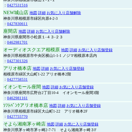
：
0427531516
NEW城山店
地図
詳細
お気に入り店舗解除
神奈川県相模原市緑区向原4-2-3
：
0427830611
座間店
地図
詳細
お気に入り店舗解除
神奈川県座間市小松原１-４３-２３
：
0462981701
オーディオスクエア相模原
地図
詳細
お気に入り店舗登録
神奈川県相模原市中央区横山1-1-1 ノジマ相模原本店内
：
0427301326
アリオ橋本店
地図
詳細
お気に入り店舗登録
相模原市緑区大山町1-22 アリオ橋本2階
：
0427758531
イオンモール座間
地図
詳細
お気に入り店舗登録
神奈川県座間市広野台2丁目10-4 イオンモール座間3階
：
0462981161
ｿﾌﾄﾊﾞﾝｸアリオ橋本店
地図
詳細
お気に入り店舗登録
神奈川県相模原市緑区大山町1-22 アリオ橋本2F
：
0427755770
そよら湘南茅ヶ崎店
地図
詳細
お気に入り店舗登録
神奈川県茅ヶ崎市茅ヶ崎2‐7‐71 そよら湘南茅ヶ崎３F