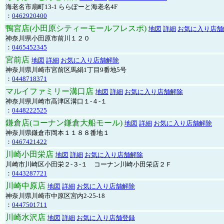
海老名市扇町13-1 ららぽーと海老名4F
：
0462920400
鴨宮店(小田原シティーモールフレスポ)
地図
詳細
お気に入り店舗
神奈川県小田原市前川１２０
：
0465452345
宮前店
地図
詳細
お気に入り店舗解除
神奈川県川崎市宮前区馬絹1丁目9番地5号
：
0448718371
マルイファミリー溝口店
地図
詳細
お気に入り店舗解除
神奈川県川崎市高津区溝口１-４-１
：
0448222525
鎌倉店(コーナン鎌倉大船モール)
地図
詳細
お気に入り店舗解除
神奈川県鎌倉市岡本１１８８番地１
：
0467421422
川崎小田栄店
地図
詳細
お気に入り店舗解除
川崎市川崎区小田栄２‐３‐１ コーナン川崎小田栄店２Ｆ
：
0443287721
川崎中原店
地図
詳細
お気に入り店舗解除
神奈川県川崎市中原区宮内2-25-18
：
0447501711
川崎水沢店
地図
詳細
お気に入り店舗登録