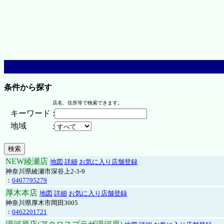
条件から探す
店名、住所等で検索できます。
キーワード
:
地域
:
NEW綾瀬店
地図
詳細
お気に入り店舗登録
神奈川県綾瀬市深谷上2-3-9
：
0467795279
厚木本店
地図
詳細
お気に入り店舗登録
神奈川県厚木市岡田3005
：
0462201721