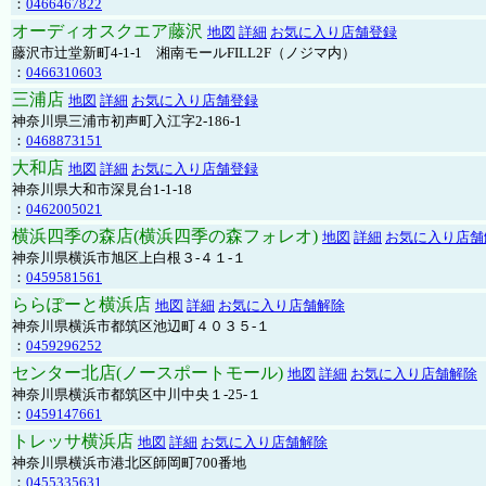
：
0466467822
オーディオスクエア藤沢
地図
詳細
お気に入り店舗登録
藤沢市辻堂新町4-1-1 湘南モールFILL2F（ノジマ内）
：
0466310603
三浦店
地図
詳細
お気に入り店舗登録
神奈川県三浦市初声町入江字2-186-1
：
0468873151
大和店
地図
詳細
お気に入り店舗登録
神奈川県大和市深見台1-1-18
：
0462005021
横浜四季の森店(横浜四季の森フォレオ)
地図
詳細
お気に入り店舗
神奈川県横浜市旭区上白根３-４１-１
：
0459581561
ららぽーと横浜店
地図
詳細
お気に入り店舗解除
神奈川県横浜市都筑区池辺町４０３５-１
：
0459296252
センター北店(ノースポートモール)
地図
詳細
お気に入り店舗解除
神奈川県横浜市都筑区中川中央１-25-１
：
0459147661
トレッサ横浜店
地図
詳細
お気に入り店舗解除
神奈川県横浜市港北区師岡町700番地
：
0455335631