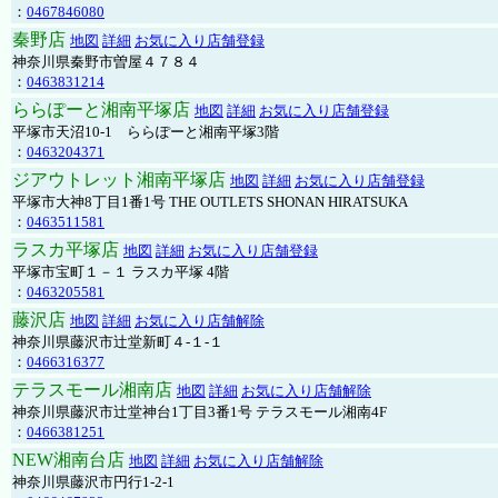
：
0467846080
秦野店
地図
詳細
お気に入り店舗登録
神奈川県秦野市曽屋４７８４
：
0463831214
ららぽーと湘南平塚店
地図
詳細
お気に入り店舗登録
平塚市天沼10-1 ららぽーと湘南平塚3階
：
0463204371
ジアウトレット湘南平塚店
地図
詳細
お気に入り店舗登録
平塚市大神8丁目1番1号 THE OUTLETS SHONAN HIRATSUKA
：
0463511581
ラスカ平塚店
地図
詳細
お気に入り店舗登録
平塚市宝町１－１ ラスカ平塚 4階
：
0463205581
藤沢店
地図
詳細
お気に入り店舗解除
神奈川県藤沢市辻堂新町４-１-１
：
0466316377
テラスモール湘南店
地図
詳細
お気に入り店舗解除
神奈川県藤沢市辻堂神台1丁目3番1号 テラスモール湘南4F
：
0466381251
NEW湘南台店
地図
詳細
お気に入り店舗解除
神奈川県藤沢市円行1-2-1