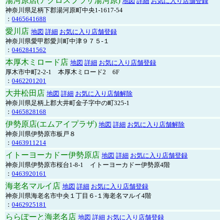
湯河原店(アクロスプラザ湯河原)
地図
詳細
お気に入り店舗登録
神奈川県足柄下郡湯河原町中央1-1617-54
：
0465641688
愛川店
地図
詳細
お気に入り店舗登録
神奈川県愛甲郡愛川町中津９７５-１
：
0462841562
本厚木ミロード店
地図
詳細
お気に入り店舗登録
厚木市中町2-2-1 本厚木ミロード2 6F
：
0462201201
大井松田店
地図
詳細
お気に入り店舗解除
神奈川県足柄上郡大井町金子字中の町325-1
：
0465828168
伊勢原店(エムアイプラザ)
地図
詳細
お気に入り店舗解除
神奈川県伊勢原市板戸８
：
0463911214
イトーヨーカドー伊勢原店
地図
詳細
お気に入り店舗登録
神奈川県伊勢原市桜台1-8-1 イトーヨーカドー伊勢原4階
：
0463920161
海老名マルイ店
地図
詳細
お気に入り店舗登録
神奈川県海老名市中央１丁目６-１海老名マルイ4階
：
0462925181
ららぽーと海老名店
地図
詳細
お気に入り店舗登録