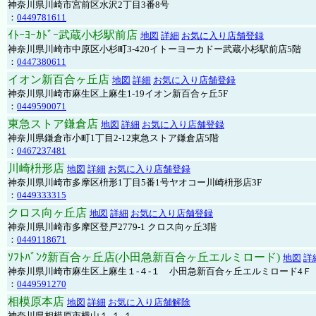
神奈川県川崎市宮前区水沢2丁目3番8号
：
0449781611
ｲﾄｰﾖｰｶﾄﾞｰ武蔵小杉駅前店
地図
詳細
お気に入り店舗登録
神奈川県川崎市中原区小杉町3-420イトーヨーカドー武蔵小杉駅前店5階
：
0447380611
イオン新百合ヶ丘店
地図
詳細
お気に入り店舗登録
神奈川県川崎市麻生区上麻生1-19イオン新百合ヶ丘5F
：
0449590071
東急ストア鎌倉店
地図
詳細
お気に入り店舗登録
神奈川県鎌倉市小町1丁目2-12東急ストア鎌倉店5階
：
0467237481
川崎枡形店
地図
詳細
お気に入り店舗登録
神奈川県川崎市多摩区枡形1丁目5番1号ヤオコー川崎枡形店3F
：
0449333315
クロス向ヶ丘店
地図
詳細
お気に入り店舗登録
神奈川県川崎市多摩区登戸2779-1 クロス向ヶ丘3階
：
0449118671
ｿﾌﾄﾊﾞﾝｸ新百合ヶ丘店(小田急新百合ヶ丘エルミロード)
地図
詳
神奈川県川崎市麻生区上麻生１-４-１ 小田急新百合ヶ丘エルミロード4Ｆ
：
0449591270
相模原本店
地図
詳細
お気に入り店舗解除
神奈川県相模原市横山１-１-１