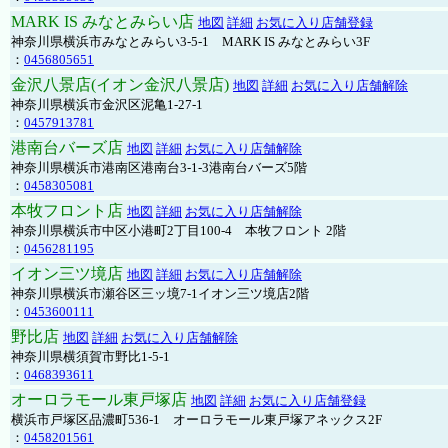
MARK IS みなとみらい店
地図
詳細
お気に入り店舗登録
神奈川県横浜市みなとみらい3-5-1 MARK IS みなとみらい3F
：
0456805651
金沢八景店(イオン金沢八景店)
地図
詳細
お気に入り店舗解除
神奈川県横浜市金沢区泥亀1-27-1
：
0457913781
港南台バーズ店
地図
詳細
お気に入り店舗解除
神奈川県横浜市港南区港南台3-1-3港南台バーズ5階
：
0458305081
本牧フロント店
地図
詳細
お気に入り店舗解除
神奈川県横浜市中区小港町2丁目100-4 本牧フロント 2階
：
0456281195
イオン三ツ境店
地図
詳細
お気に入り店舗解除
神奈川県横浜市瀬谷区三ッ境7-1イオン三ツ境店2階
：
0453600111
野比店
地図
詳細
お気に入り店舗解除
神奈川県横須賀市野比1-5-1
：
0468393611
オーロラモール東戸塚店
地図
詳細
お気に入り店舗登録
横浜市戸塚区品濃町536-1 オーロラモール東戸塚アネックス2F
：
0458201561