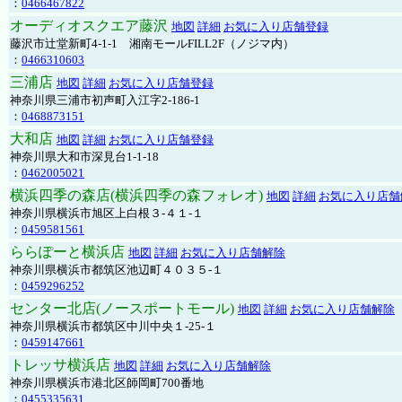
：
0466467822
オーディオスクエア藤沢
地図
詳細
お気に入り店舗登録
藤沢市辻堂新町4-1-1 湘南モールFILL2F（ノジマ内）
：
0466310603
三浦店
地図
詳細
お気に入り店舗登録
神奈川県三浦市初声町入江字2-186-1
：
0468873151
大和店
地図
詳細
お気に入り店舗登録
神奈川県大和市深見台1-1-18
：
0462005021
横浜四季の森店(横浜四季の森フォレオ)
地図
詳細
お気に入り店舗
神奈川県横浜市旭区上白根３-４１-１
：
0459581561
ららぽーと横浜店
地図
詳細
お気に入り店舗解除
神奈川県横浜市都筑区池辺町４０３５-１
：
0459296252
センター北店(ノースポートモール)
地図
詳細
お気に入り店舗解除
神奈川県横浜市都筑区中川中央１-25-１
：
0459147661
トレッサ横浜店
地図
詳細
お気に入り店舗解除
神奈川県横浜市港北区師岡町700番地
：
0455335631