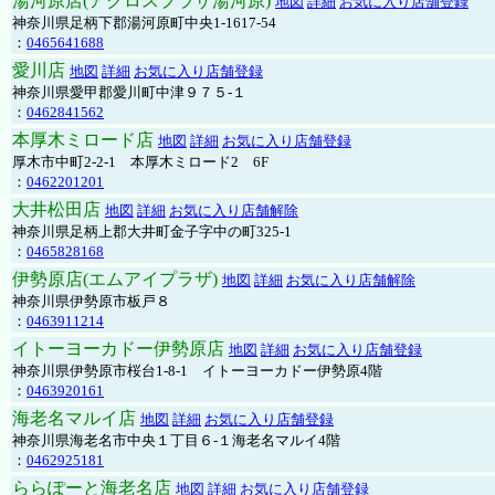
湯河原店(アクロスプラザ湯河原)
地図
詳細
お気に入り店舗登録
神奈川県足柄下郡湯河原町中央1-1617-54
：
0465641688
愛川店
地図
詳細
お気に入り店舗登録
神奈川県愛甲郡愛川町中津９７５-１
：
0462841562
本厚木ミロード店
地図
詳細
お気に入り店舗登録
厚木市中町2-2-1 本厚木ミロード2 6F
：
0462201201
大井松田店
地図
詳細
お気に入り店舗解除
神奈川県足柄上郡大井町金子字中の町325-1
：
0465828168
伊勢原店(エムアイプラザ)
地図
詳細
お気に入り店舗解除
神奈川県伊勢原市板戸８
：
0463911214
イトーヨーカドー伊勢原店
地図
詳細
お気に入り店舗登録
神奈川県伊勢原市桜台1-8-1 イトーヨーカドー伊勢原4階
：
0463920161
海老名マルイ店
地図
詳細
お気に入り店舗登録
神奈川県海老名市中央１丁目６-１海老名マルイ4階
：
0462925181
ららぽーと海老名店
地図
詳細
お気に入り店舗登録