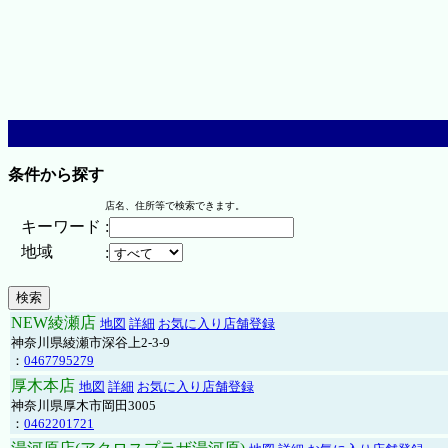
条件から探す
店名、住所等で検索できます。
キーワード
:
地域
:
NEW綾瀬店
地図
詳細
お気に入り店舗登録
神奈川県綾瀬市深谷上2-3-9
：
0467795279
厚木本店
地図
詳細
お気に入り店舗登録
神奈川県厚木市岡田3005
：
0462201721