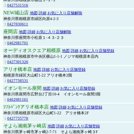
：
0427531516
NEW城山店
地図
詳細
お気に入り店舗解除
神奈川県相模原市緑区向原4-2-3
：
0427830611
座間店
地図
詳細
お気に入り店舗解除
神奈川県座間市小松原１-４３-２３
：
0462981701
オーディオスクエア相模原
地図
詳細
お気に入り店舗登録
神奈川県相模原市中央区横山1-1-1 ノジマ相模原本店内
：
0427301326
アリオ橋本店
地図
詳細
お気に入り店舗登録
相模原市緑区大山町1-22 アリオ橋本2階
：
0427758531
イオンモール座間
地図
詳細
お気に入り店舗登録
神奈川県座間市広野台2丁目10-4 イオンモール座間3階
：
0462981161
ｿﾌﾄﾊﾞﾝｸアリオ橋本店
地図
詳細
お気に入り店舗登録
神奈川県相模原市緑区大山町1-22 アリオ橋本2F
：
0427755770
そよら湘南茅ヶ崎店
地図
詳細
お気に入り店舗登録
神奈川県茅ヶ崎市茅ヶ崎2‐7‐71 そよら湘南茅ヶ崎３F