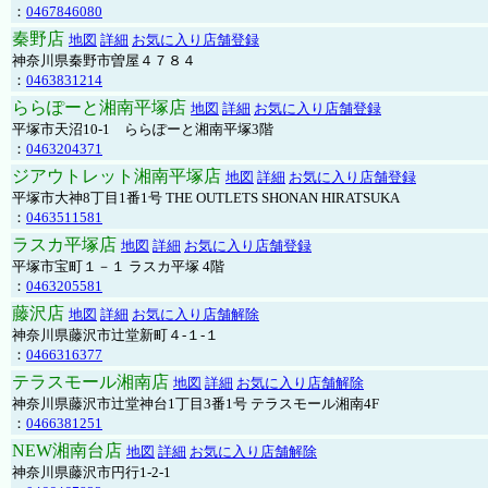
：
0467846080
秦野店
地図
詳細
お気に入り店舗登録
神奈川県秦野市曽屋４７８４
：
0463831214
ららぽーと湘南平塚店
地図
詳細
お気に入り店舗登録
平塚市天沼10-1 ららぽーと湘南平塚3階
：
0463204371
ジアウトレット湘南平塚店
地図
詳細
お気に入り店舗登録
平塚市大神8丁目1番1号 THE OUTLETS SHONAN HIRATSUKA
：
0463511581
ラスカ平塚店
地図
詳細
お気に入り店舗登録
平塚市宝町１－１ ラスカ平塚 4階
：
0463205581
藤沢店
地図
詳細
お気に入り店舗解除
神奈川県藤沢市辻堂新町４-１-１
：
0466316377
テラスモール湘南店
地図
詳細
お気に入り店舗解除
神奈川県藤沢市辻堂神台1丁目3番1号 テラスモール湘南4F
：
0466381251
NEW湘南台店
地図
詳細
お気に入り店舗解除
神奈川県藤沢市円行1-2-1