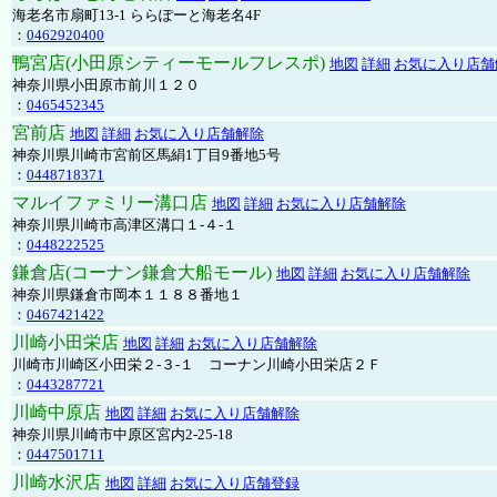
海老名市扇町13-1 ららぽーと海老名4F
：
0462920400
鴨宮店(小田原シティーモールフレスポ)
地図
詳細
お気に入り店舗
神奈川県小田原市前川１２０
：
0465452345
宮前店
地図
詳細
お気に入り店舗解除
神奈川県川崎市宮前区馬絹1丁目9番地5号
：
0448718371
マルイファミリー溝口店
地図
詳細
お気に入り店舗解除
神奈川県川崎市高津区溝口１-４-１
：
0448222525
鎌倉店(コーナン鎌倉大船モール)
地図
詳細
お気に入り店舗解除
神奈川県鎌倉市岡本１１８８番地１
：
0467421422
川崎小田栄店
地図
詳細
お気に入り店舗解除
川崎市川崎区小田栄２‐３‐１ コーナン川崎小田栄店２Ｆ
：
0443287721
川崎中原店
地図
詳細
お気に入り店舗解除
神奈川県川崎市中原区宮内2-25-18
：
0447501711
川崎水沢店
地図
詳細
お気に入り店舗登録