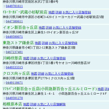
神奈川県川崎市宮前区水沢2丁目3番8号
：
0449781611
ｲﾄｰﾖｰｶﾄﾞｰ武蔵小杉駅前店
地図
詳細
お気に入り店舗登録
神奈川県川崎市中原区小杉町3-420イトーヨーカドー武蔵小杉駅前店5階
：
0447380611
イオン新百合ヶ丘店
地図
詳細
お気に入り店舗登録
神奈川県川崎市麻生区上麻生1-19イオン新百合ヶ丘5F
：
0449590071
東急ストア鎌倉店
地図
詳細
お気に入り店舗登録
神奈川県鎌倉市小町1丁目2-12東急ストア鎌倉店5階
：
0467237481
川崎枡形店
地図
詳細
お気に入り店舗登録
神奈川県川崎市多摩区枡形1丁目5番1号ヤオコー川崎枡形店3F
：
0449333315
クロス向ヶ丘店
地図
詳細
お気に入り店舗登録
神奈川県川崎市多摩区登戸2779-1 クロス向ヶ丘3階
：
0449118671
ｿﾌﾄﾊﾞﾝｸ新百合ヶ丘店(小田急新百合ヶ丘エルミロード)
地図
詳
神奈川県川崎市麻生区上麻生１-４-１ 小田急新百合ヶ丘エルミロード4Ｆ
：
0449591270
相模原本店
地図
詳細
お気に入り店舗解除
神奈川県相模原市横山１-１-１