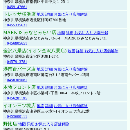
神奈川県横浜市都筑区中川中央１-25-１
：
0459147661
トレッサ横浜店
地図
詳細
お気に入り店舗解除
神奈川県横浜市港北区師岡町700番地
：
0455335631
MARK IS みなとみらい店
地図
詳細
お気に入り店舗登録
神奈川県横浜市みなとみらい3-5-1 MARK IS みなとみらい3F
：
0456805651
金沢八景店(イオン金沢八景店)
地図
詳細
お気に入り店舗解除
神奈川県横浜市金沢区泥亀1-27-1
：
0457913781
港南台バーズ店
地図
詳細
お気に入り店舗解除
神奈川県横浜市港南区港南台3-1-3港南台バーズ5階
：
0458305081
本牧フロント店
地図
詳細
お気に入り店舗解除
神奈川県横浜市中区小港町2丁目100-4 本牧フロント 2階
：
0456281195
イオン三ツ境店
地図
詳細
お気に入り店舗解除
神奈川県横浜市瀬谷区三ッ境7-1イオン三ツ境店2階
：
0453600111
野比店
地図
詳細
お気に入り店舗解除
神奈川県横須賀市野比1-5-1