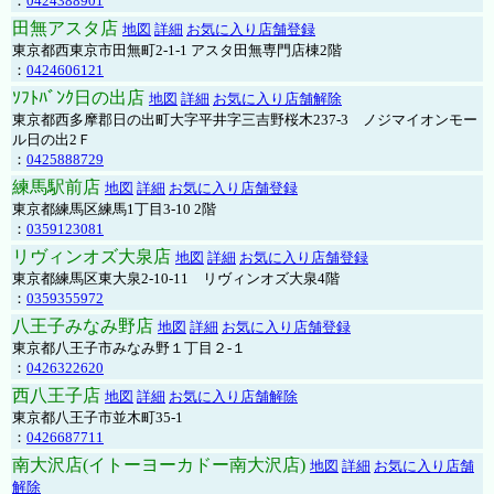
：
0424388901
田無アスタ店
地図
詳細
お気に入り店舗登録
東京都西東京市田無町2-1-1 アスタ田無専門店棟2階
：
0424606121
ｿﾌﾄﾊﾞﾝｸ日の出店
地図
詳細
お気に入り店舗解除
東京都西多摩郡日の出町大字平井字三吉野桜木237-3 ノジマイオンモー
ル日の出2Ｆ
：
0425888729
練馬駅前店
地図
詳細
お気に入り店舗登録
東京都練馬区練馬1丁目3-10 2階
：
0359123081
リヴィンオズ大泉店
地図
詳細
お気に入り店舗登録
東京都練馬区東大泉2-10-11 リヴィンオズ大泉4階
：
0359355972
八王子みなみ野店
地図
詳細
お気に入り店舗登録
東京都八王子市みなみ野１丁目２-１
：
0426322620
西八王子店
地図
詳細
お気に入り店舗解除
東京都八王子市並木町35-1
：
0426687711
南大沢店(イトーヨーカドー南大沢店)
地図
詳細
お気に入り店舗
解除