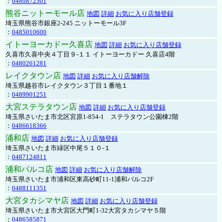
：
0480872501
熊谷ニットーモール店
地図
詳細
お気に入り店舗登録
埼玉県熊谷市銀座2-245 ニットーモール3F
：
0485010600
イトーヨーカドー久喜店
地図
詳細
お気に入り店舗登録
久喜市久喜中央４丁目９-１１ イトーヨーカドー 久喜店4階
：
0480261281
レイクタウン店
地図
詳細
お気に入り店舗解除
埼玉県越谷市レイクタウン３丁目１番地１
：
0489901251
大宮ステラタウン店
地図
詳細
お気に入り店舗登録
埼玉県さいたま市北区宮原1-854-1 ステラタウン公園棟2階
：
0486618366
浦和店
地図
詳細
お気に入り店舗登録
埼玉県さいたま市緑区中尾５１０-１
：
0487124811
浦和パルコ店
地図
詳細
お気に入り店舗解除
埼玉県さいたま市浦和区東高砂町11-1浦和パルコ2F
：
0488111351
大宮タカシマヤ店
地図
詳細
お気に入り店舗登録
埼玉県さいたま市大宮区大門町1-32大宮タカシマヤ５階
：
0486585871