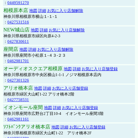
：
0449591270
相模原本店
地図
詳細
お気に入り店舗解除
神奈川県相模原市横山１-１-１
：
0427531516
NEW城山店
地図
詳細
お気に入り店舗解除
神奈川県相模原市緑区向原4-2-3
：
0427830611
座間店
地図
詳細
お気に入り店舗解除
神奈川県座間市小松原１-４３-２３
：
0462981701
オーディオスクエア相模原
地図
詳細
お気に入り店舗登録
神奈川県相模原市中央区横山1-1-1 ノジマ相模原本店内
：
0427301326
アリオ橋本店
地図
詳細
お気に入り店舗登録
相模原市緑区大山町1-22 アリオ橋本2階
：
0427758531
イオンモール座間
地図
詳細
お気に入り店舗登録
神奈川県座間市広野台2丁目10-4 イオンモール座間3階
：
0462981161
ｿﾌﾄﾊﾞﾝｸアリオ橋本店
地図
詳細
お気に入り店舗登録
神奈川県相模原市緑区大山町1-22 アリオ橋本2F