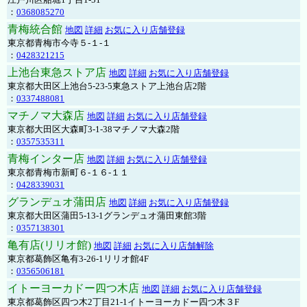
：
0368085270
青梅統合館
地図
詳細
お気に入り店舗登録
東京都青梅市今寺５-１-１
：
0428321215
上池台東急ストア店
地図
詳細
お気に入り店舗登録
東京都大田区上池台5-23-5東急ストア上池台店2階
：
0337488081
マチノマ大森店
地図
詳細
お気に入り店舗登録
東京都大田区大森町3-1-38マチノマ大森2階
：
0357535311
青梅インター店
地図
詳細
お気に入り店舗登録
東京都青梅市新町６-１６-１１
：
0428339031
グランデュオ蒲田店
地図
詳細
お気に入り店舗登録
東京都大田区蒲田5-13-1グランデュオ蒲田東館3階
：
0357138301
亀有店(リリオ館)
地図
詳細
お気に入り店舗解除
東京都葛飾区亀有3-26-1リリオ館4F
：
0356506181
イトーヨーカドー四つ木店
地図
詳細
お気に入り店舗登録
東京都葛飾区四つ木2丁目21-1イトーヨーカドー四つ木３F