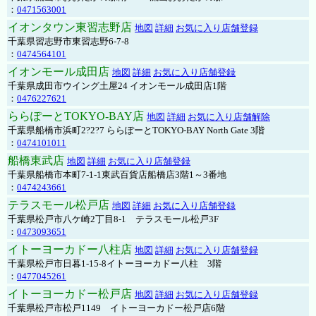
：
0471563001
イオンタウン東習志野店
地図
詳細
お気に入り店舗登録
千葉県習志野市東習志野6-7-8
：
0474564101
イオンモール成田店
地図
詳細
お気に入り店舗登録
千葉県成田市ウイング土屋24 イオンモール成田店1階
：
0476227621
ららぽーとTOKYO-BAY店
地図
詳細
お気に入り店舗解除
千葉県船橋市浜町2?2?7 ららぽーとTOKYO-BAY North Gate 3階
：
0474101011
船橋東武店
地図
詳細
お気に入り店舗登録
千葉県船橋市本町7-1-1東武百貨店船橋店3階1～3番地
：
0474243661
テラスモール松戸店
地図
詳細
お気に入り店舗登録
千葉県松戸市八ケ崎2丁目8-1 テラスモール松戸3F
：
0473093651
イトーヨーカドー八柱店
地図
詳細
お気に入り店舗登録
千葉県松戸市日暮1-15-8イトーヨーカドー八柱 3階
：
0477045261
イトーヨーカドー松戸店
地図
詳細
お気に入り店舗登録
千葉県松戸市松戸1149 イトーヨーカドー松戸店6階