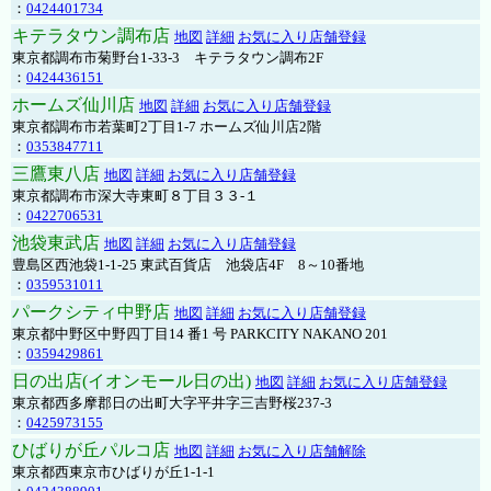
：
0424401734
キテラタウン調布店
地図
詳細
お気に入り店舗登録
東京都調布市菊野台1-33-3 キテラタウン調布2F
：
0424436151
ホームズ仙川店
地図
詳細
お気に入り店舗登録
東京都調布市若葉町2丁目1-7 ホームズ仙川店2階
：
0353847711
三鷹東八店
地図
詳細
お気に入り店舗登録
東京都調布市深大寺東町８丁目３３-１
：
0422706531
池袋東武店
地図
詳細
お気に入り店舗登録
豊島区西池袋1-1-25 東武百貨店 池袋店4F 8～10番地
：
0359531011
パークシティ中野店
地図
詳細
お気に入り店舗登録
東京都中野区中野四丁目14 番1 号 PARKCITY NAKANO 201
：
0359429861
日の出店(イオンモール日の出)
地図
詳細
お気に入り店舗登録
東京都西多摩郡日の出町大字平井字三吉野桜237-3
：
0425973155
ひばりが丘パルコ店
地図
詳細
お気に入り店舗解除
東京都西東京市ひばりが丘1-1-1