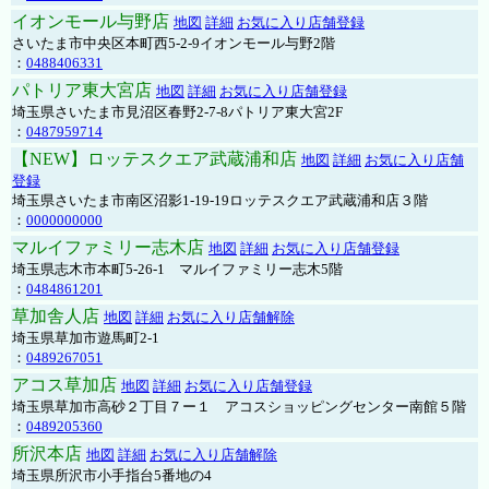
イオンモール与野店
地図
詳細
お気に入り店舗登録
さいたま市中央区本町西5-2-9イオンモール与野2階
：
0488406331
パトリア東大宮店
地図
詳細
お気に入り店舗登録
埼玉県さいたま市見沼区春野2-7-8パトリア東大宮2F
：
0487959714
【NEW】ロッテスクエア武蔵浦和店
地図
詳細
お気に入り店舗
登録
埼玉県さいたま市南区沼影1-19-19ロッテスクエア武蔵浦和店３階
：
0000000000
マルイファミリー志木店
地図
詳細
お気に入り店舗登録
埼玉県志木市本町5-26-1 マルイファミリー志木5階
：
0484861201
草加舎人店
地図
詳細
お気に入り店舗解除
埼玉県草加市遊馬町2-1
：
0489267051
アコス草加店
地図
詳細
お気に入り店舗登録
埼玉県草加市高砂２丁目７ー１ アコスショッピングセンター南館５階
：
0489205360
所沢本店
地図
詳細
お気に入り店舗解除
埼玉県所沢市小手指台5番地の4