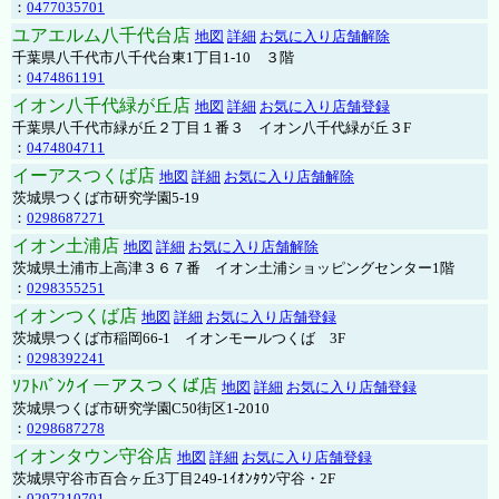
：
0477035701
ユアエルム八千代台店
地図
詳細
お気に入り店舗解除
千葉県八千代市八千代台東1丁目1-10 ３階
：
0474861191
イオン八千代緑が丘店
地図
詳細
お気に入り店舗登録
千葉県八千代市緑が丘２丁目１番３ イオン八千代緑が丘３F
：
0474804711
イーアスつくば店
地図
詳細
お気に入り店舗解除
茨城県つくば市研究学園5-19
：
0298687271
イオン土浦店
地図
詳細
お気に入り店舗解除
茨城県土浦市上高津３６７番 イオン土浦ショッピングセンター1階
：
0298355251
イオンつくば店
地図
詳細
お気に入り店舗登録
茨城県つくば市稲岡66-1 イオンモールつくば 3F
：
0298392241
ｿﾌﾄﾊﾞﾝｸイーアスつくば店
地図
詳細
お気に入り店舗登録
茨城県つくば市研究学園C50街区1-2010
：
0298687278
イオンタウン守谷店
地図
詳細
お気に入り店舗登録
茨城県守谷市百合ヶ丘3丁目249-1ｲｵﾝﾀｳﾝ守谷・2F
：
0297210701