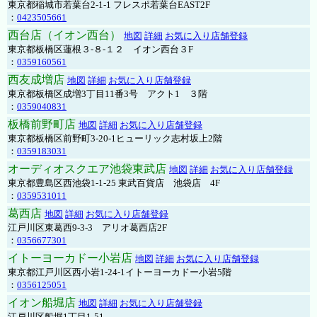
東京都稲城市若葉台2-1-1 フレスポ若葉台EAST2F
：
0423505661
西台店（イオン西台）
地図
詳細
お気に入り店舗登録
東京都板橋区蓮根３-８-１２ イオン西台３F
：
0359160561
西友成増店
地図
詳細
お気に入り店舗登録
東京都板橋区成増3丁目11番3号 アクト1 ３階
：
0359040831
板橋前野町店
地図
詳細
お気に入り店舗登録
東京都板橋区前野町3-20-1ヒューリック志村坂上2階
：
0359183031
オーディオスクエア池袋東武店
地図
詳細
お気に入り店舗登録
東京都豊島区西池袋1-1-25 東武百貨店 池袋店 4F
：
0359531011
葛西店
地図
詳細
お気に入り店舗登録
江戸川区東葛西9-3-3 アリオ葛西店2F
：
0356677301
イトーヨーカドー小岩店
地図
詳細
お気に入り店舗登録
東京都江戸川区西小岩1-24-1イトーヨーカドー小岩5階
：
0356125051
イオン船堀店
地図
詳細
お気に入り店舗登録
江戸川区船堀1丁目1-51