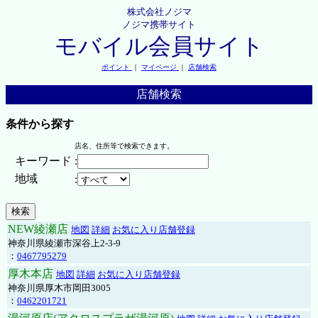
株式会社ノジマ
ノジマ携帯サイト
モバイル会員サイト
ポイント
｜
マイページ
｜
店舗検索
店舗検索
条件から探す
店名、住所等で検索できます。
キーワード
:
地域
:
NEW綾瀬店
地図
詳細
お気に入り店舗登録
神奈川県綾瀬市深谷上2-3-9
：
0467795279
厚木本店
地図
詳細
お気に入り店舗登録
神奈川県厚木市岡田3005
：
0462201721