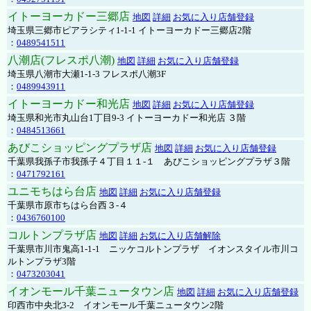
イトーヨーカドー三郷店
地図
詳細
お気に入り店舗登録
埼玉県三郷市ピアラシティ1-1-1 イトーヨーカドー三郷店2階
：
0489541511
八潮店(フレスポ八潮)
地図
詳細
お気に入り店舗登録
埼玉県八潮市大瀬1-1-3 フレスポ八潮3F
：
0489943911
イトーヨーカドー和光店
地図
詳細
お気に入り店舗登録
埼玉県和光市丸山台1丁目9-3 イトーヨーカドー和光店 ３階
：
0484513661
あびこショッピングプラザ店
地図
詳細
お気に入り店舗登録
千葉県我孫子市我孫子４丁目１１-１ あびこショッピングプラザ３階
：
0471792161
ユニモちはら台店
地図
詳細
お気に入り店舗登録
千葉県市原市ちはら台西３-４
：
0436760100
コルトンプラザ店
地図
詳細
お気に入り店舗解除
千葉県市川市鬼高1-1-1 ニッケコルトンプラザ イオンスタイル市川コ
ルトンプラザ3階
：
0473203041
イオンモール千葉ニュータウン店
地図
詳細
お気に入り店舗登録
印西市中央北3-2 イオンモール千葉ニュータウン2階