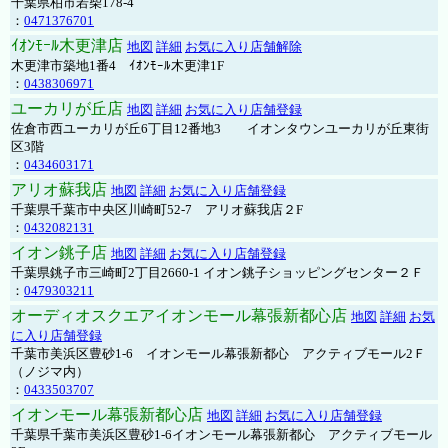
千葉県柏市若柴178-4
：
0471376701
ｲｵﾝﾓｰﾙ木更津店
地図
詳細
お気に入り店舗解除
木更津市築地1番4 ｲｵﾝﾓｰﾙ木更津1F
：
0438306971
ユーカリが丘店
地図
詳細
お気に入り店舗登録
佐倉市西ユーカリが丘6丁目12番地3 イオンタウンユーカリが丘東街
区3階
：
0434603171
アリオ蘇我店
地図
詳細
お気に入り店舗登録
千葉県千葉市中央区川崎町52-7 アリオ蘇我店２F
：
0432082131
イオン銚子店
地図
詳細
お気に入り店舗登録
千葉県銚子市三崎町2丁目2660-1 イオン銚子ショッピングセンター２Ｆ
：
0479303211
オーディオスクエアイオンモール幕張新都心店
地図
詳細
お気
に入り店舗登録
千葉市美浜区豊砂1-6 イオンモール幕張新都心 アクティブモール2Ｆ
（ノジマ内）
：
0433503707
イオンモール幕張新都心店
地図
詳細
お気に入り店舗登録
千葉県千葉市美浜区豊砂1-6イオンモール幕張新都心 アクティブモール