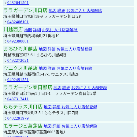
：
0482641591
ララガーデン川口店
地図
詳細
お気に入り店舗解除
埼玉県川口市宮町18-9 ララガーデン川口 2F
：
0482406101
川越西店
地図
詳細
お気に入り店舗解除
埼玉県川越市的場新町21番地10
：
0492390081
まるひろ川越店
地図
詳細
お気に入り店舗登録
川越市新富町2-6-1まるひろ川越6階
：
0492272021
ウニクス川越店
地図
詳細
お気に入り店舗解除
埼玉県川越市新宿町1-17-1 ウニクス川越2F
：
0492491551
ララガーデン春日部店
地図
詳細
お気に入り店舗登録
埼玉県春日部市南1丁目1-1 ララガーデン春日部2階
：
0487317411
ららテラス川口店
地図
詳細
お気に入り店舗登録
埼玉県川口市栄町3-5-1ららテラス川口7階
：
0482291979
モラージュ菖蒲店
地図
詳細
お気に入り店舗解除
埼玉県久喜市菖蒲町菖蒲6005番地1