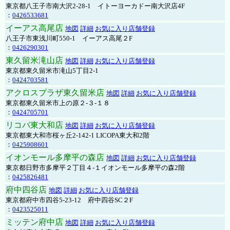
東京都八王子市南大沢2-28-1 イトーヨーカドー南大沢店4F
：
0426533681
イーアス高尾店
地図
詳細
お気に入り店舗登録
八王子市東浅川町550-1 イーアス高尾２F
：
0426290301
東久留米滝山店
地図
詳細
お気に入り店舗登録
東京都東久留米市滝山5丁目2-1
：
0424703581
アクロスプラザ東久留米店
地図
詳細
お気に入り店舗登録
東京都東久留米市上の原２-３-１８
：
0424705701
リコパ東大和店
地図
詳細
お気に入り店舗登録
東京都東大和市桜ヶ丘2-142-1 LICOPA東大和2階
：
0425908601
イオンモール多摩平の森店
地図
詳細
お気に入り店舗登録
東京都日野市多摩平２丁目４-１イオンモール多摩平の森2階
：
0425826481
府中四谷店
地図
詳細
お気に入り店舗登録
東京都府中市四谷5-23-12 府中四谷SC２F
：
0423525011
ミッテン府中店
地図
詳細
お気に入り店舗登録