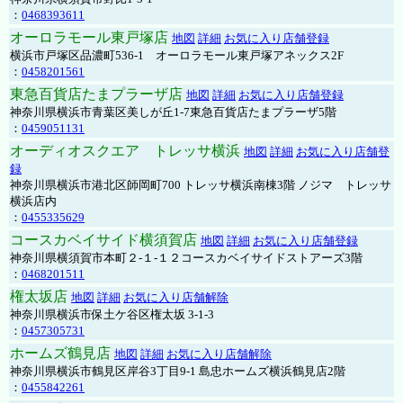
：
0468393611
オーロラモール東戸塚店
地図
詳細
お気に入り店舗登録
横浜市戸塚区品濃町536-1 オーロラモール東戸塚アネックス2F
：
0458201561
東急百貨店たまプラーザ店
地図
詳細
お気に入り店舗登録
神奈川県横浜市青葉区美しが丘1-7東急百貨店たまプラーザ5階
：
0459051131
オーディオスクエア トレッサ横浜
地図
詳細
お気に入り店舗登
録
神奈川県横浜市港北区師岡町700 トレッサ横浜南棟3階 ノジマ トレッサ
横浜店内
：
0455335629
コースカベイサイド横須賀店
地図
詳細
お気に入り店舗登録
神奈川県横須賀市本町２-１-１２コースカベイサイドストアーズ3階
：
0468201511
権太坂店
地図
詳細
お気に入り店舗解除
神奈川県横浜市保土ケ谷区権太坂 3-1-3
：
0457305731
ホームズ鶴見店
地図
詳細
お気に入り店舗解除
神奈川県横浜市鶴見区岸谷3丁目9-1 島忠ホームズ横浜鶴見店2階
：
0455842261