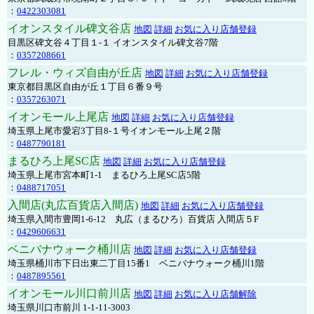
：
0422303081
イオンスタイル碑文谷店
地図
詳細
お気に入り店舗登録
目黒区碑文谷４丁目１-１ イオンスタイル碑文谷7階
：
0357208661
フレル・ウィズ自由が丘店
地図
詳細
お気に入り店舗登録
東京都目黒区自由が丘１丁目６番９号
：
0357263071
イオンモール上尾店
地図
詳細
お気に入り店舗登録
埼玉県上尾市愛宕3丁目8-１号イオンモール上尾２階
：
0487790181
まるひろ上尾SC店
地図
詳細
お気に入り店舗登録
埼玉県上尾市宮本町1-1 まるひろ上尾SC店5階
：
0488717051
入間店(丸広百貨店入間店)
地図
詳細
お気に入り店舗登録
埼玉県入間市豊岡1-6-12 丸広（まるひろ）百貨店 入間店５F
：
0429606631
ベニバナウォーク桶川店
地図
詳細
お気に入り店舗登録
埼玉県桶川市下日出東二丁目15番1 ベニバナウォーク桶川1階
：
0487895561
イオンモール川口前川店
地図
詳細
お気に入り店舗解除
埼玉県川口市前川 1-1-11-3003