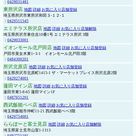
：
0429031481
東所沢店
地図
詳細
お気に入り店舗登録
埼玉県所沢市東所沢和田３-１２-１
：
0429511545
エミテラス所沢店
地図
詳細
お気に入り店舗解除
埼玉県所沢市東住吉10番1号 エミテラス所沢 3階
：
0429033001
イオンモール北戸田店
地図
詳細
お気に入り店舗登録
戸田市美女木東1ｰ3‐1 イオンモール北戸田3階
：
0484300201
所沢北原店
地図
詳細
お気に入り店舗登録
埼玉県所沢市北原町1415-1 ザ・マーケットプレイス所沢北原2階
：
0429274001
蓮田マイン店
地図
詳細
お気に入り店舗登録
蓮田市東5-8-65 蓮田マイン1F
：
0487651291
西武飯能ペペ店
地図
詳細
お気に入り店舗登録
埼玉県飯能市仲町11-21 西武飯能ペペ3階
：
0429754001
ららぽーと富士見店
地図
詳細
お気に入り店舗解除
埼玉県富士見市山室1-1313
：
0492751191