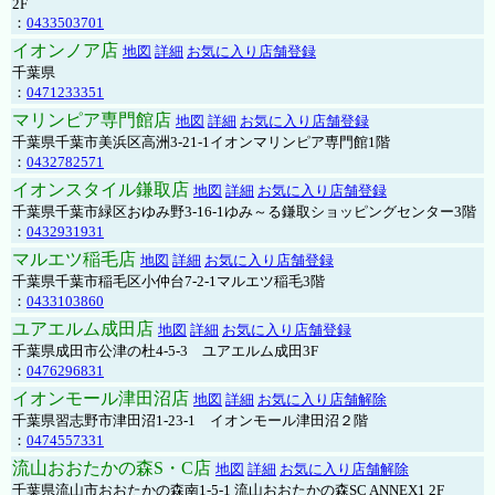
2F
：
0433503701
イオンノア店
地図
詳細
お気に入り店舗登録
千葉県
：
0471233351
マリンピア専門館店
地図
詳細
お気に入り店舗登録
千葉県千葉市美浜区高洲3-21-1イオンマリンピア専門館1階
：
0432782571
イオンスタイル鎌取店
地図
詳細
お気に入り店舗登録
千葉県千葉市緑区おゆみ野3-16-1ゆみ～る鎌取ショッピングセンター3階
：
0432931931
マルエツ稲毛店
地図
詳細
お気に入り店舗登録
千葉県千葉市稲毛区小仲台7-2-1マルエツ稲毛3階
：
0433103860
ユアエルム成田店
地図
詳細
お気に入り店舗登録
千葉県成田市公津の杜4-5-3 ユアエルム成田3F
：
0476296831
イオンモール津田沼店
地図
詳細
お気に入り店舗解除
千葉県習志野市津田沼1-23-1 イオンモール津田沼２階
：
0474557331
流山おおたかの森S・C店
地図
詳細
お気に入り店舗解除
千葉県流山市おおたかの森南1-5-1 流山おおたかの森SC ANNEX1 2F