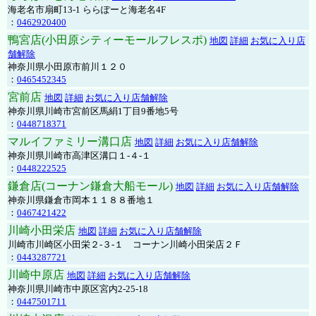
海老名市扇町13-1 ららぽーと海老名4F
：
0462920400
鴨宮店(小田原シティーモールフレスポ)
地図
詳細
お気に入り店
舗解除
神奈川県小田原市前川１２０
：
0465452345
宮前店
地図
詳細
お気に入り店舗解除
神奈川県川崎市宮前区馬絹1丁目9番地5号
：
0448718371
マルイファミリー溝口店
地図
詳細
お気に入り店舗解除
神奈川県川崎市高津区溝口１-４-１
：
0448222525
鎌倉店(コーナン鎌倉大船モール)
地図
詳細
お気に入り店舗解除
神奈川県鎌倉市岡本１１８８番地１
：
0467421422
川崎小田栄店
地図
詳細
お気に入り店舗解除
川崎市川崎区小田栄２‐３‐１ コーナン川崎小田栄店２Ｆ
：
0443287721
川崎中原店
地図
詳細
お気に入り店舗解除
神奈川県川崎市中原区宮内2-25-18
：
0447501711