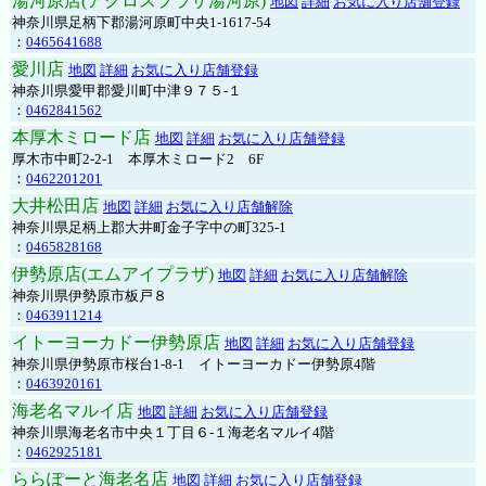
湯河原店(アクロスプラザ湯河原)
地図
詳細
お気に入り店舗登録
神奈川県足柄下郡湯河原町中央1-1617-54
：
0465641688
愛川店
地図
詳細
お気に入り店舗登録
神奈川県愛甲郡愛川町中津９７５-１
：
0462841562
本厚木ミロード店
地図
詳細
お気に入り店舗登録
厚木市中町2-2-1 本厚木ミロード2 6F
：
0462201201
大井松田店
地図
詳細
お気に入り店舗解除
神奈川県足柄上郡大井町金子字中の町325-1
：
0465828168
伊勢原店(エムアイプラザ)
地図
詳細
お気に入り店舗解除
神奈川県伊勢原市板戸８
：
0463911214
イトーヨーカドー伊勢原店
地図
詳細
お気に入り店舗登録
神奈川県伊勢原市桜台1-8-1 イトーヨーカドー伊勢原4階
：
0463920161
海老名マルイ店
地図
詳細
お気に入り店舗登録
神奈川県海老名市中央１丁目６-１海老名マルイ4階
：
0462925181
ららぽーと海老名店
地図
詳細
お気に入り店舗登録