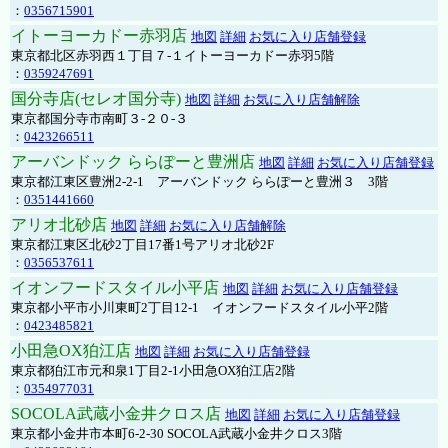
：
0356715901
イトーヨーカドー赤羽店
地図
詳細
お気に入り店舗登録
東京都北区赤羽西１丁目７-１イトーヨーカドー赤羽5階
：
0359247691
国分寺店(セレオ国分寺)
地図
詳細
お気に入り店舗解除
東京都国分寺市南町３-２０-３
：
0423266511
アーバンドック ららぽーと豊洲店
地図
詳細
お気に入り店舗登録
東京都江東区豊洲2-2-1 アーバンドック ららぽーと豊洲３ 3階
：
0351441660
アリオ北砂店
地図
詳細
お気に入り店舗解除
東京都江東区北砂2丁目17番1号アリオ北砂2F
：
0356537611
イオンフードスタイル小平店
地図
詳細
お気に入り店舗登録
東京都小平市小川東町2丁目12-1 イオンフードスタイル小平2階
：
0423485821
小田急OX狛江店
地図
詳細
お気に入り店舗登録
東京都狛江市元和泉1丁目2-1小田急OX狛江店2階
：
0354977031
SOCOLA武蔵小金井クロス店
地図
詳細
お気に入り店舗登録
東京都小金井市本町6-2-30 SOCOLA武蔵小金井クロス3階