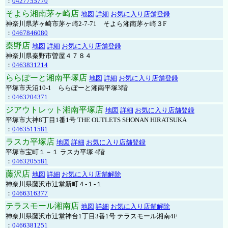
：
0427755770
そよら湘南茅ヶ崎店
地図
詳細
お気に入り店舗登録
神奈川県茅ヶ崎市茅ヶ崎2‐7‐71 そよら湘南茅ヶ崎３F
：
0467846080
秦野店
地図
詳細
お気に入り店舗登録
神奈川県秦野市曽屋４７８４
：
0463831214
ららぽーと湘南平塚店
地図
詳細
お気に入り店舗登録
平塚市天沼10-1 ららぽーと湘南平塚3階
：
0463204371
ジアウトレット湘南平塚店
地図
詳細
お気に入り店舗登録
平塚市大神8丁目1番1号 THE OUTLETS SHONAN HIRATSUKA
：
0463511581
ラスカ平塚店
地図
詳細
お気に入り店舗登録
平塚市宝町１－１ ラスカ平塚 4階
：
0463205581
藤沢店
地図
詳細
お気に入り店舗解除
神奈川県藤沢市辻堂新町４-１-１
：
0466316377
テラスモール湘南店
地図
詳細
お気に入り店舗解除
神奈川県藤沢市辻堂神台1丁目3番1号 テラスモール湘南4F
：
0466381251