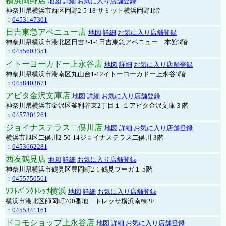
横浜岡野店
地図
詳細
お気に入り店舗登録
神奈川県横浜市西区岡野2-5-18 サミット横浜岡野1階
：
0453147301
日吉東急アベニュー店
地図
詳細
お気に入り店舗登録
神奈川県横浜市港北区日吉2-1-1日吉東急アベニュー 本館3階
：
0455603351
イトーヨーカドー上永谷店
地図
詳細
お気に入り店舗登録
神奈川県横浜市港南区丸山台1-12イトーヨーカドー上永谷3階
：
0458403671
アピタ金沢文庫店
地図
詳細
お気に入り店舗登録
神奈川県横浜市金沢区釜利谷東2丁目１-１アピタ金沢文庫３階
：
0457801261
ジョイナステラス二俣川店
地図
詳細
お気に入り店舗登録
横浜市旭区二俣川2-50-14ジョイナステラス二俣川 3階
：
0453662281
西友鶴見店
地図
詳細
お気に入り店舗登録
神奈川県横浜市鶴見区豊岡町2-1 鶴見フーガ１ 5階
：
0455750561
ｿﾌﾄﾊﾞﾝｸﾄﾚｯｻ横浜
地図
詳細
お気に入り店舗登録
横浜市港北区師岡町700番地 トレッサ横浜南棟2F
：
0455341161
ドコモショップ上永谷店
地図
詳細
お気に入り店舗登録