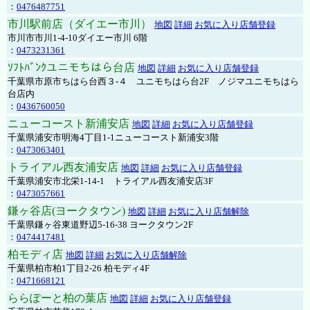
：
0476487751
市川駅前店（ダイエー市川）
地図
詳細
お気に入り店舗登録
市川市市川1-4-10ダイエー市川 6階
：
0473231361
ｿﾌﾄﾊﾞﾝｸユニモちはら台店
地図
詳細
お気に入り店舗登録
千葉県市原市ちはら台西３-４ ユニモちはら台2F ノジマユニモちはら
台店内
：
0436760050
ニューコースト新浦安店
地図
詳細
お気に入り店舗登録
千葉県浦安市明海4丁目1-1ニューコースト新浦安3階
：
0473063401
トライアル西友浦安店
地図
詳細
お気に入り店舗登録
千葉県浦安市北栄1-14-1 トライアル西友浦安店3F
：
0473057661
鎌ヶ谷店(ヨークタウン)
地図
詳細
お気に入り店舗解除
千葉県鎌ヶ谷東道野辺5-16-38 ヨークタウン2F
：
0474417481
柏モディ店
地図
詳細
お気に入り店舗解除
千葉県柏市柏1丁目2-26 柏モディ4F
：
0471668121
ららぽーと柏の葉店
地図
詳細
お気に入り店舗登録