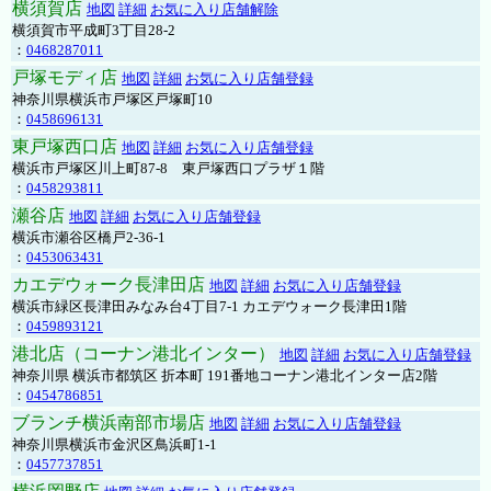
横須賀店
地図
詳細
お気に入り店舗解除
横須賀市平成町3丁目28-2
：
0468287011
戸塚モディ店
地図
詳細
お気に入り店舗登録
神奈川県横浜市戸塚区戸塚町10
：
0458696131
東戸塚西口店
地図
詳細
お気に入り店舗登録
横浜市戸塚区川上町87-8 東戸塚西口プラザ１階
：
0458293811
瀬谷店
地図
詳細
お気に入り店舗登録
横浜市瀬谷区橋戸2-36-1
：
0453063431
カエデウォーク長津田店
地図
詳細
お気に入り店舗登録
横浜市緑区長津田みなみ台4丁目7-1 カエデウォーク長津田1階
：
0459893121
港北店（コーナン港北インター）
地図
詳細
お気に入り店舗登録
神奈川県 横浜市都筑区 折本町 191番地コーナン港北インター店2階
：
0454786851
ブランチ横浜南部市場店
地図
詳細
お気に入り店舗登録
神奈川県横浜市金沢区鳥浜町1-1
：
0457737851