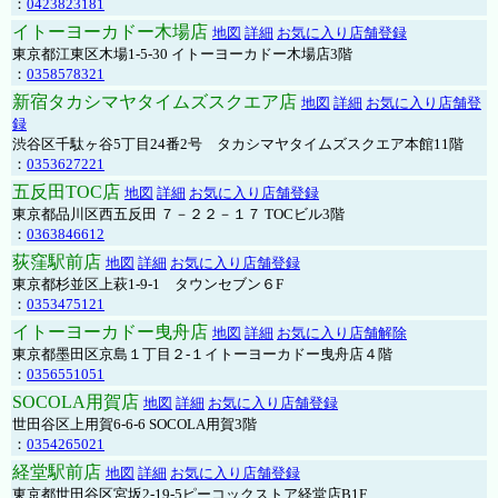
：
0423823181
イトーヨーカドー木場店
地図
詳細
お気に入り店舗登録
東京都江東区木場1-5-30 イトーヨーカドー木場店3階
：
0358578321
新宿タカシマヤタイムズスクエア店
地図
詳細
お気に入り店舗登
録
渋谷区千駄ヶ谷5丁目24番2号 タカシマヤタイムズスクエア本館11階
：
0353627221
五反田TOC店
地図
詳細
お気に入り店舗登録
東京都品川区西五反田 ７－２２－１７ TOCビル3階
：
0363846612
荻窪駅前店
地図
詳細
お気に入り店舗登録
東京都杉並区上萩1-9-1 タウンセブン６F
：
0353475121
イトーヨーカドー曳舟店
地図
詳細
お気に入り店舗解除
東京都墨田区京島１丁目２-１イトーヨーカドー曳舟店４階
：
0356551051
SOCOLA用賀店
地図
詳細
お気に入り店舗登録
世田谷区上用賀6-6-6 SOCOLA用賀3階
：
0354265021
経堂駅前店
地図
詳細
お気に入り店舗登録
東京都世田谷区宮坂2-19-5ピーコックストア経堂店B1F