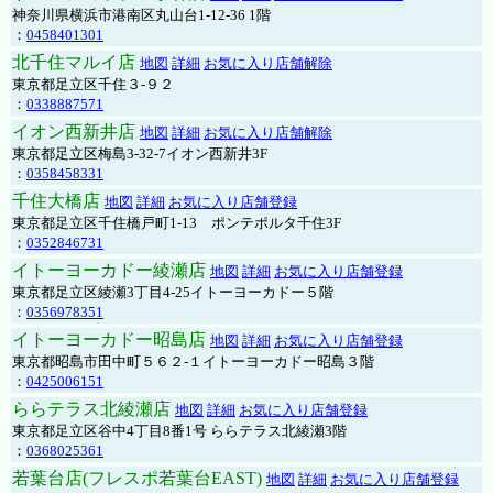
神奈川県横浜市港南区丸山台1-12-36 1階
：
0458401301
北千住マルイ店
地図
詳細
お気に入り店舗解除
東京都足立区千住３-９２
：
0338887571
イオン西新井店
地図
詳細
お気に入り店舗解除
東京都足立区梅島3-32-7イオン西新井3F
：
0358458331
千住大橋店
地図
詳細
お気に入り店舗登録
東京都足立区千住橋戸町1-13 ポンテポルタ千住3F
：
0352846731
イトーヨーカドー綾瀬店
地図
詳細
お気に入り店舗登録
東京都足立区綾瀬3丁目4-25イトーヨーカドー５階
：
0356978351
イトーヨーカドー昭島店
地図
詳細
お気に入り店舗登録
東京都昭島市田中町５６２-１イトーヨーカドー昭島３階
：
0425006151
ららテラス北綾瀬店
地図
詳細
お気に入り店舗登録
東京都足立区谷中4丁目8番1号 ららテラス北綾瀬3階
：
0368025361
若葉台店(フレスポ若葉台EAST)
地図
詳細
お気に入り店舗登録