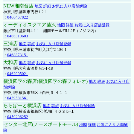
NEW湘南台店
地図
詳細
お気に入り店舗解除
神奈川県藤沢市円行1-2-1
：
0466467822
オーディオスクエア藤沢
地図
詳細
お気に入り店舗登録
藤沢市辻堂新町4-1-1 湘南モールFILL2F（ノジマ内）
：
0466310603
三浦店
地図
詳細
お気に入り店舗登録
神奈川県三浦市初声町入江字2-186-1
：
0468873151
大和店
地図
詳細
お気に入り店舗登録
神奈川県大和市深見台1-1-18
：
0462005021
横浜四季の森店(横浜四季の森フォレオ)
地図
詳細
お気に入り店
舗解除
神奈川県横浜市旭区上白根３-４１-１
：
0459581561
ららぽーと横浜店
地図
詳細
お気に入り店舗解除
神奈川県横浜市都筑区池辺町４０３５-１
：
0459296252
センター北店(ノースポートモール)
地図
詳細
お気に入り店舗解
除