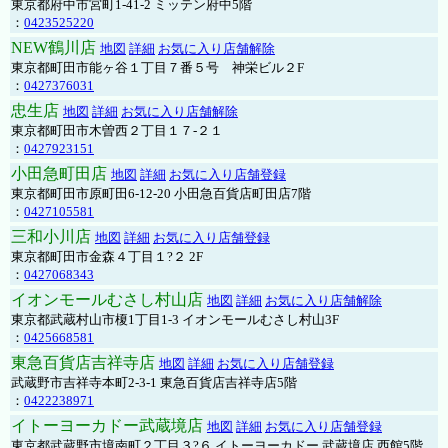
東京都府中市宮町1-41-2 ミッテン府中5階
：
0423525220
NEW鶴川店
地図
詳細
お気に入り店舗解除
東京都町田市能ヶ谷１丁目７番５号 神栄ビル２F
：
0427376031
忠生店
地図
詳細
お気に入り店舗解除
東京都町田市木曽西２丁目１７-２１
：
0427923151
小田急町田店
地図
詳細
お気に入り店舗登録
東京都町田市原町田6-12-20 小田急百貨店町田店7階
：
0427105581
三和小川店
地図
詳細
お気に入り店舗登録
東京都町田市金森４丁目１?２ 2F
：
0427068343
イオンモールむさし村山店
地図
詳細
お気に入り店舗解除
東京都武蔵村山市榎1丁目1-3 イオンモールむさし村山3F
：
0425668581
東急百貨店吉祥寺店
地図
詳細
お気に入り店舗登録
武蔵野市吉祥寺本町2-3-1 東急百貨店吉祥寺店5階
：
0422238971
イトーヨーカドー武蔵境店
地図
詳細
お気に入り店舗登録
東京都武蔵野市境南町２丁目３?６ イトーヨーカドー 武蔵境店 西館5階