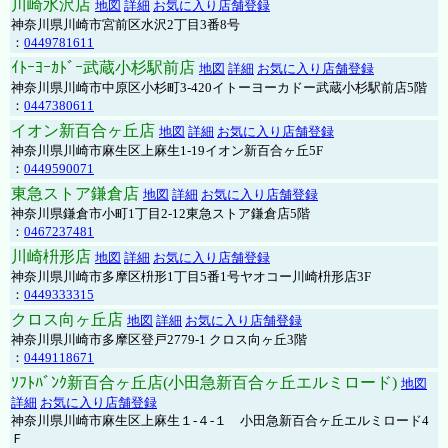
川崎水沢店
地図
詳細
お気に入り店舗登録
神奈川県川崎市宮前区水沢2丁目3番8号
：
0449781611
ｲﾄｰﾖｰｶﾄﾞｰ武蔵小杉駅前店
地図
詳細
お気に入り店舗登録
神奈川県川崎市中原区小杉町3-420イトーヨーカドー武蔵小杉駅前店5階
：
0447380611
イオン新百合ヶ丘店
地図
詳細
お気に入り店舗登録
神奈川県川崎市麻生区上麻生1-19イオン新百合ヶ丘5F
：
0449590071
東急ストア鎌倉店
地図
詳細
お気に入り店舗登録
神奈川県鎌倉市小町1丁目2-12東急ストア鎌倉店5階
：
0467237481
川崎枡形店
地図
詳細
お気に入り店舗登録
神奈川県川崎市多摩区枡形1丁目5番1号ヤオコー川崎枡形店3F
：
0449333315
クロス向ヶ丘店
地図
詳細
お気に入り店舗登録
神奈川県川崎市多摩区登戸2779-1 クロス向ヶ丘3階
：
0449118671
ｿﾌﾄﾊﾞﾝｸ新百合ヶ丘店(小田急新百合ヶ丘エルミロード)
地図
詳細
お気に入り店舗登録
神奈川県川崎市麻生区上麻生１-４-１ 小田急新百合ヶ丘エルミロード4
Ｆ