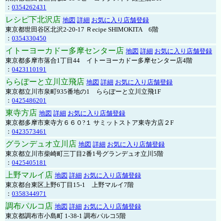
：
0354262431
レシピ下北沢店
地図
詳細
お気に入り店舗登録
東京都世田谷区北沢2-20-17 Ｒecipe SHIMOKITA 6階
：
0354330450
イトーヨーカドー多摩センター店
地図
詳細
お気に入り店舗登録
東京都多摩市落合1丁目44 イトーヨーカドー多摩センター店4階
：
0423110191
ららぽーと立川立飛店
地図
詳細
お気に入り店舗登録
東京都立川市泉町935番地の1 ららぽーと立川立飛1F
：
0425486201
東寺方店
地図
詳細
お気に入り店舗登録
東京都多摩市東寺方６６０?１ サミットストア東寺方店２F
：
0423573461
グランデュオ立川店
地図
詳細
お気に入り店舗登録
東京都立川市柴崎町三丁目2番1号グランデュオ立川5階
：
0425405181
上野マルイ店
地図
詳細
お気に入り店舗登録
東京都台東区上野6丁目15-1 上野マルイ7階
：
0358344971
調布パルコ店
地図
詳細
お気に入り店舗登録
東京都調布市小島町 1-38-1 調布パルコ5階