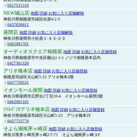
：
0427531516
NEW城山店
地図
詳細
お気に入り店舗解除
神奈川県相模原市緑区向原4-2-3
：
0427830611
座間店
地図
詳細
お気に入り店舗解除
神奈川県座間市小松原１-４３-２３
：
0462981701
オーディオスクエア相模原
地図
詳細
お気に入り店舗登録
神奈川県相模原市中央区横山1-1-1 ノジマ相模原本店内
：
0427301326
アリオ橋本店
地図
詳細
お気に入り店舗登録
相模原市緑区大山町1-22 アリオ橋本2階
：
0427758531
イオンモール座間
地図
詳細
お気に入り店舗登録
神奈川県座間市広野台2丁目10-4 イオンモール座間3階
：
0462981161
ｿﾌﾄﾊﾞﾝｸアリオ橋本店
地図
詳細
お気に入り店舗登録
神奈川県相模原市緑区大山町1-22 アリオ橋本2F
：
0427755770
そよら湘南茅ヶ崎店
地図
詳細
お気に入り店舗登録
神奈川県茅ヶ崎市茅ヶ崎2‐7‐71 そよら湘南茅ヶ崎３F