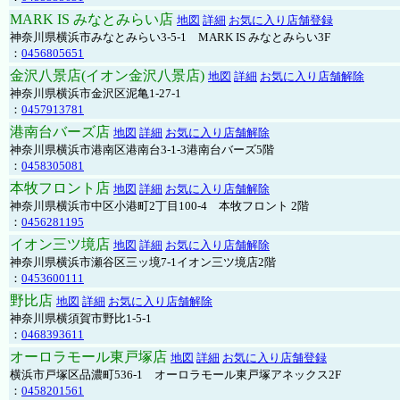
MARK IS みなとみらい店
地図
詳細
お気に入り店舗登録
神奈川県横浜市みなとみらい3-5-1 MARK IS みなとみらい3F
：
0456805651
金沢八景店(イオン金沢八景店)
地図
詳細
お気に入り店舗解除
神奈川県横浜市金沢区泥亀1-27-1
：
0457913781
港南台バーズ店
地図
詳細
お気に入り店舗解除
神奈川県横浜市港南区港南台3-1-3港南台バーズ5階
：
0458305081
本牧フロント店
地図
詳細
お気に入り店舗解除
神奈川県横浜市中区小港町2丁目100-4 本牧フロント 2階
：
0456281195
イオン三ツ境店
地図
詳細
お気に入り店舗解除
神奈川県横浜市瀬谷区三ッ境7-1イオン三ツ境店2階
：
0453600111
野比店
地図
詳細
お気に入り店舗解除
神奈川県横須賀市野比1-5-1
：
0468393611
オーロラモール東戸塚店
地図
詳細
お気に入り店舗登録
横浜市戸塚区品濃町536-1 オーロラモール東戸塚アネックス2F
：
0458201561