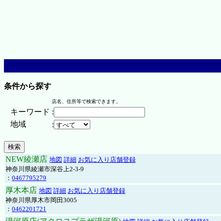
条件から探す
店名、住所等で検索できます。
キーワード
:
地域
:
NEW綾瀬店
地図
詳細
お気に入り店舗登録
神奈川県綾瀬市深谷上2-3-9
：
0467795279
厚木本店
地図
詳細
お気に入り店舗登録
神奈川県厚木市岡田3005
：
0462201721