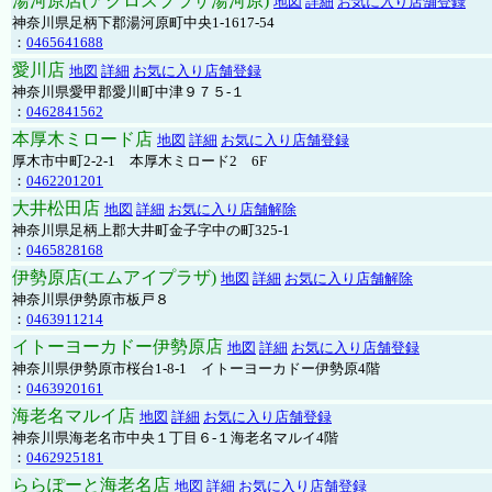
湯河原店(アクロスプラザ湯河原)
地図
詳細
お気に入り店舗登録
神奈川県足柄下郡湯河原町中央1-1617-54
：
0465641688
愛川店
地図
詳細
お気に入り店舗登録
神奈川県愛甲郡愛川町中津９７５-１
：
0462841562
本厚木ミロード店
地図
詳細
お気に入り店舗登録
厚木市中町2-2-1 本厚木ミロード2 6F
：
0462201201
大井松田店
地図
詳細
お気に入り店舗解除
神奈川県足柄上郡大井町金子字中の町325-1
：
0465828168
伊勢原店(エムアイプラザ)
地図
詳細
お気に入り店舗解除
神奈川県伊勢原市板戸８
：
0463911214
イトーヨーカドー伊勢原店
地図
詳細
お気に入り店舗登録
神奈川県伊勢原市桜台1-8-1 イトーヨーカドー伊勢原4階
：
0463920161
海老名マルイ店
地図
詳細
お気に入り店舗登録
神奈川県海老名市中央１丁目６-１海老名マルイ4階
：
0462925181
ららぽーと海老名店
地図
詳細
お気に入り店舗登録