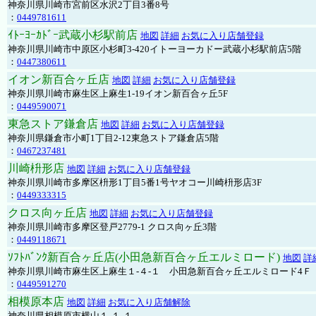
神奈川県川崎市宮前区水沢2丁目3番8号
：
0449781611
ｲﾄｰﾖｰｶﾄﾞｰ武蔵小杉駅前店
地図
詳細
お気に入り店舗登録
神奈川県川崎市中原区小杉町3-420イトーヨーカドー武蔵小杉駅前店5階
：
0447380611
イオン新百合ヶ丘店
地図
詳細
お気に入り店舗登録
神奈川県川崎市麻生区上麻生1-19イオン新百合ヶ丘5F
：
0449590071
東急ストア鎌倉店
地図
詳細
お気に入り店舗登録
神奈川県鎌倉市小町1丁目2-12東急ストア鎌倉店5階
：
0467237481
川崎枡形店
地図
詳細
お気に入り店舗登録
神奈川県川崎市多摩区枡形1丁目5番1号ヤオコー川崎枡形店3F
：
0449333315
クロス向ヶ丘店
地図
詳細
お気に入り店舗登録
神奈川県川崎市多摩区登戸2779-1 クロス向ヶ丘3階
：
0449118671
ｿﾌﾄﾊﾞﾝｸ新百合ヶ丘店(小田急新百合ヶ丘エルミロード)
地図
詳
神奈川県川崎市麻生区上麻生１-４-１ 小田急新百合ヶ丘エルミロード4Ｆ
：
0449591270
相模原本店
地図
詳細
お気に入り店舗解除
神奈川県相模原市横山１-１-１