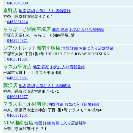
：
0467846080
秦野店
地図
詳細
お気に入り店舗登録
神奈川県秦野市曽屋４７８４
：
0463831214
ららぽーと湘南平塚店
地図
詳細
お気に入り店舗登録
平塚市天沼10-1 ららぽーと湘南平塚3階
：
0463204371
ジアウトレット湘南平塚店
地図
詳細
お気に入り店舗登録
平塚市大神8丁目1番1号 THE OUTLETS SHONAN HIRATSUKA
：
0463511581
ラスカ平塚店
地図
詳細
お気に入り店舗登録
平塚市宝町１－１ ラスカ平塚 4階
：
0463205581
藤沢店
地図
詳細
お気に入り店舗解除
神奈川県藤沢市辻堂新町４-１-１
：
0466316377
テラスモール湘南店
地図
詳細
お気に入り店舗解除
神奈川県藤沢市辻堂神台1丁目3番1号 テラスモール湘南4F
：
0466381251
NEW湘南台店
地図
詳細
お気に入り店舗解除
神奈川県藤沢市円行1-2-1