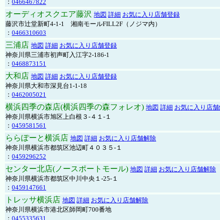
：
0466467822
オーディオスクエア藤沢
地図
詳細
お気に入り店舗登録
藤沢市辻堂新町4-1-1 湘南モールFILL2F（ノジマ内）
：
0466310603
三浦店
地図
詳細
お気に入り店舗登録
神奈川県三浦市初声町入江字2-186-1
：
0468873151
大和店
地図
詳細
お気に入り店舗登録
神奈川県大和市深見台1-1-18
：
0462005021
横浜四季の森店(横浜四季の森フォレオ)
地図
詳細
お気に入り店舗
神奈川県横浜市旭区上白根３-４１-１
：
0459581561
ららぽーと横浜店
地図
詳細
お気に入り店舗解除
神奈川県横浜市都筑区池辺町４０３５-１
：
0459296252
センター北店(ノースポートモール)
地図
詳細
お気に入り店舗解除
神奈川県横浜市都筑区中川中央１-25-１
：
0459147661
トレッサ横浜店
地図
詳細
お気に入り店舗解除
神奈川県横浜市港北区師岡町700番地
：
0455335631