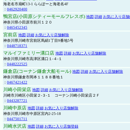
海老名市扇町13-1 ららぽーと海老名4F
：
0462920400
鴨宮店(小田原シティーモールフレスポ)
地図
詳細
お気に入り店舗
神奈川県小田原市前川１２０
：
0465452345
宮前店
地図
詳細
お気に入り店舗解除
神奈川県川崎市宮前区馬絹1丁目9番地5号
：
0448718371
マルイファミリー溝口店
地図
詳細
お気に入り店舗解除
神奈川県川崎市高津区溝口１-４-１
：
0448222525
鎌倉店(コーナン鎌倉大船モール)
地図
詳細
お気に入り店舗解除
神奈川県鎌倉市岡本１１８８番地１
：
0467421422
川崎小田栄店
地図
詳細
お気に入り店舗解除
川崎市川崎区小田栄２‐３‐１ コーナン川崎小田栄店２Ｆ
：
0443287721
川崎中原店
地図
詳細
お気に入り店舗解除
神奈川県川崎市中原区宮内2-25-18
：
0447501711
川崎水沢店
地図
詳細
お気に入り店舗登録