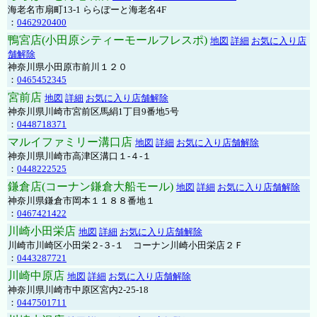
海老名市扇町13-1 ららぽーと海老名4F
：
0462920400
鴨宮店(小田原シティーモールフレスポ)
地図
詳細
お気に入り店
舗解除
神奈川県小田原市前川１２０
：
0465452345
宮前店
地図
詳細
お気に入り店舗解除
神奈川県川崎市宮前区馬絹1丁目9番地5号
：
0448718371
マルイファミリー溝口店
地図
詳細
お気に入り店舗解除
神奈川県川崎市高津区溝口１-４-１
：
0448222525
鎌倉店(コーナン鎌倉大船モール)
地図
詳細
お気に入り店舗解除
神奈川県鎌倉市岡本１１８８番地１
：
0467421422
川崎小田栄店
地図
詳細
お気に入り店舗解除
川崎市川崎区小田栄２‐３‐１ コーナン川崎小田栄店２Ｆ
：
0443287721
川崎中原店
地図
詳細
お気に入り店舗解除
神奈川県川崎市中原区宮内2-25-18
：
0447501711