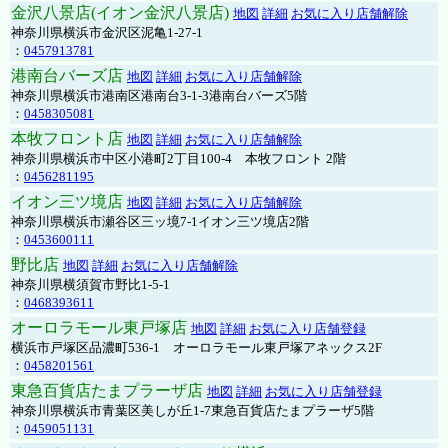
金沢八景店(イオン金沢八景店)
地図
詳細
お気に入り店舗解除
神奈川県横浜市金沢区泥亀1-27-1
：
0457913781
港南台バーズ店
地図
詳細
お気に入り店舗解除
神奈川県横浜市港南区港南台3-1-3港南台バーズ5階
：
0458305081
本牧フロント店
地図
詳細
お気に入り店舗解除
神奈川県横浜市中区小港町2丁目100-4 本牧フロント 2階
：
0456281195
イオン三ツ境店
地図
詳細
お気に入り店舗解除
神奈川県横浜市瀬谷区三ッ境7-1イオン三ツ境店2階
：
0453600111
野比店
地図
詳細
お気に入り店舗解除
神奈川県横須賀市野比1-5-1
：
0468393611
オーロラモール東戸塚店
地図
詳細
お気に入り店舗登録
横浜市戸塚区品濃町536-1 オーロラモール東戸塚アネックス2F
：
0458201561
東急百貨店たまプラーザ店
地図
詳細
お気に入り店舗登録
神奈川県横浜市青葉区美しが丘1-7東急百貨店たまプラーザ5階
：
0459051131