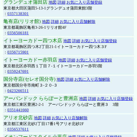
グランデュオ蒲田店
地図
詳細
お気に入り店舗登録
東京都大田区蒲田5-13-1グランデュオ蒲田東館3階
：
0357138301
亀有店(リリオ館)
地図
詳細
お気に入り店舗解除
東京都葛飾区亀有3-26-1リリオ館4F
：
0356506181
イトーヨーカドー四つ木店
地図
詳細
お気に入り店舗登録
東京都葛飾区四つ木2丁目21-1イトーヨーカドー四つ木３F
：
0356715901
イトーヨーカドー赤羽店
地図
詳細
お気に入り店舗登録
東京都北区赤羽西１丁目７-１イトーヨーカドー赤羽5階
：
0359247691
国分寺店(セレオ国分寺)
地図
詳細
お気に入り店舗解除
東京都国分寺市南町３-２０-３
：
0423266511
アーバンドック ららぽーと豊洲店
地図
詳細
お気に入り店舗登録
東京都江東区豊洲2-2-1 アーバンドック ららぽーと豊洲３ 3階
：
0351441660
アリオ北砂店
地図
詳細
お気に入り店舗解除
東京都江東区北砂2丁目17番1号アリオ北砂2F
：
0356537611
イオンフードスタイル小平店