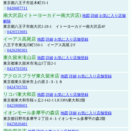
東京都八王子市並木町35-1
：
0426687711
南大沢店(イトーヨーカドー南大沢店)
地図
詳細
お気に入り店舗
解除
東京都八王子市南大沢2-28-1 イトーヨーカドー南大沢店4F
：
0426533681
イーアス高尾店
地図
詳細
お気に入り店舗登録
八王子市東浅川町550-1 イーアス高尾２F
：
0426290301
東久留米滝山店
地図
詳細
お気に入り店舗登録
東京都東久留米市滝山5丁目2-1
：
0424703581
アクロスプラザ東久留米店
地図
詳細
お気に入り店舗登録
東京都東久留米市上の原２-３-１８
：
0424705701
リコパ東大和店
地図
詳細
お気に入り店舗登録
東京都東大和市桜ヶ丘2-142-1 LICOPA東大和2階
：
0425908601
イオンモール多摩平の森店
地図
詳細
お気に入り店舗登録
東京都日野市多摩平２丁目４-１イオンモール多摩平の森2階
：
0425826481