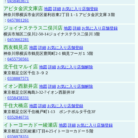
：
0458403671
アピタ金沢文庫店
地図
詳細
お気に入り店舗登録
神奈川県横浜市金沢区釜利谷東2丁目１-１アピタ金沢文庫３階
：
0457801261
ジョイナステラス二俣川店
地図
詳細
お気に入り店舗登録
横浜市旭区二俣川2-50-14ジョイナステラス二俣川 3階
：
0453662281
西友鶴見店
地図
詳細
お気に入り店舗登録
神奈川県横浜市鶴見区豊岡町2-1 鶴見フーガ１ 5階
：
0455750561
北千住マルイ店
地図
詳細
お気に入り店舗解除
東京都足立区千住３-９２
：
0338887571
イオン西新井店
地図
詳細
お気に入り店舗解除
東京都足立区梅島3-32-7イオン西新井3F
：
0358458331
千住大橋店
地図
詳細
お気に入り店舗登録
東京都足立区千住橋戸町1-13 ポンテポルタ千住3F
：
0352846731
イトーヨーカドー綾瀬店
地図
詳細
お気に入り店舗登録
東京都足立区綾瀬3丁目4-25イトーヨーカドー５階
：
0356978351