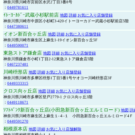
神奈川県川崎市宮前区水沢2丁目3番8号
：
0449781611
ｲﾄｰﾖｰｶﾄﾞｰ武蔵小杉駅前店
地図
詳細
お気に入り店舗登録
神奈川県川崎市中原区小杉町3-420イトーヨーカドー武蔵小杉駅前店5階
：
0447380611
イオン新百合ヶ丘店
地図
詳細
お気に入り店舗登録
神奈川県川崎市麻生区上麻生1-19イオン新百合ヶ丘5F
：
0449590071
東急ストア鎌倉店
地図
詳細
お気に入り店舗登録
神奈川県鎌倉市小町1丁目2-12東急ストア鎌倉店5階
：
0467237481
川崎枡形店
地図
詳細
お気に入り店舗登録
神奈川県川崎市多摩区枡形1丁目5番1号ヤオコー川崎枡形店3F
：
0449333315
クロス向ヶ丘店
地図
詳細
お気に入り店舗登録
神奈川県川崎市多摩区登戸2779-1 クロス向ヶ丘3階
：
0449118671
ｿﾌﾄﾊﾞﾝｸ新百合ヶ丘店(小田急新百合ヶ丘エルミロード)
地図
詳
神奈川県川崎市麻生区上麻生１-４-１ 小田急新百合ヶ丘エルミロード4Ｆ
：
0449591270
相模原本店
地図
詳細
お気に入り店舗解除
神奈川県相模原市横山１-１-１