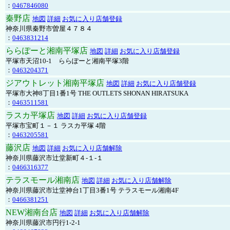
：
0467846080
秦野店
地図
詳細
お気に入り店舗登録
神奈川県秦野市曽屋４７８４
：
0463831214
ららぽーと湘南平塚店
地図
詳細
お気に入り店舗登録
平塚市天沼10-1 ららぽーと湘南平塚3階
：
0463204371
ジアウトレット湘南平塚店
地図
詳細
お気に入り店舗登録
平塚市大神8丁目1番1号 THE OUTLETS SHONAN HIRATSUKA
：
0463511581
ラスカ平塚店
地図
詳細
お気に入り店舗登録
平塚市宝町１－１ ラスカ平塚 4階
：
0463205581
藤沢店
地図
詳細
お気に入り店舗解除
神奈川県藤沢市辻堂新町４-１-１
：
0466316377
テラスモール湘南店
地図
詳細
お気に入り店舗解除
神奈川県藤沢市辻堂神台1丁目3番1号 テラスモール湘南4F
：
0466381251
NEW湘南台店
地図
詳細
お気に入り店舗解除
神奈川県藤沢市円行1-2-1