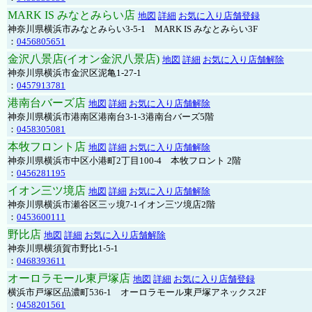
MARK IS みなとみらい店
地図
詳細
お気に入り店舗登録
神奈川県横浜市みなとみらい3-5-1 MARK IS みなとみらい3F
：
0456805651
金沢八景店(イオン金沢八景店)
地図
詳細
お気に入り店舗解除
神奈川県横浜市金沢区泥亀1-27-1
：
0457913781
港南台バーズ店
地図
詳細
お気に入り店舗解除
神奈川県横浜市港南区港南台3-1-3港南台バーズ5階
：
0458305081
本牧フロント店
地図
詳細
お気に入り店舗解除
神奈川県横浜市中区小港町2丁目100-4 本牧フロント 2階
：
0456281195
イオン三ツ境店
地図
詳細
お気に入り店舗解除
神奈川県横浜市瀬谷区三ッ境7-1イオン三ツ境店2階
：
0453600111
野比店
地図
詳細
お気に入り店舗解除
神奈川県横須賀市野比1-5-1
：
0468393611
オーロラモール東戸塚店
地図
詳細
お気に入り店舗登録
横浜市戸塚区品濃町536-1 オーロラモール東戸塚アネックス2F
：
0458201561