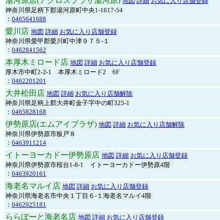
湯河原店(アクロスプラザ湯河原)
地図
詳細
お気に入り店舗登録
神奈川県足柄下郡湯河原町中央1-1617-54
：
0465641688
愛川店
地図
詳細
お気に入り店舗登録
神奈川県愛甲郡愛川町中津９７５-１
：
0462841562
本厚木ミロード店
地図
詳細
お気に入り店舗登録
厚木市中町2-2-1 本厚木ミロード2 6F
：
0462201201
大井松田店
地図
詳細
お気に入り店舗解除
神奈川県足柄上郡大井町金子字中の町325-1
：
0465828168
伊勢原店(エムアイプラザ)
地図
詳細
お気に入り店舗解除
神奈川県伊勢原市板戸８
：
0463911214
イトーヨーカドー伊勢原店
地図
詳細
お気に入り店舗登録
神奈川県伊勢原市桜台1-8-1 イトーヨーカドー伊勢原4階
：
0463920161
海老名マルイ店
地図
詳細
お気に入り店舗登録
神奈川県海老名市中央１丁目６-１海老名マルイ4階
：
0462925181
ららぽーと海老名店
地図
詳細
お気に入り店舗登録