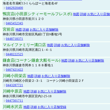
海老名市扇町13-1 ららぽーと海老名4F
：
0462920400
鴨宮店(小田原シティーモールフレスポ)
地図
詳細
お気に入り店舗
神奈川県小田原市前川１２０
：
0465452345
宮前店
地図
詳細
お気に入り店舗解除
神奈川県川崎市宮前区馬絹1丁目9番地5号
：
0448718371
マルイファミリー溝口店
地図
詳細
お気に入り店舗解除
神奈川県川崎市高津区溝口１-４-１
：
0448222525
鎌倉店(コーナン鎌倉大船モール)
地図
詳細
お気に入り店舗解除
神奈川県鎌倉市岡本１１８８番地１
：
0467421422
川崎小田栄店
地図
詳細
お気に入り店舗解除
川崎市川崎区小田栄２‐３‐１ コーナン川崎小田栄店２Ｆ
：
0443287721
川崎中原店
地図
詳細
お気に入り店舗解除
神奈川県川崎市中原区宮内2-25-18
：
0447501711
川崎水沢店
地図
詳細
お気に入り店舗登録