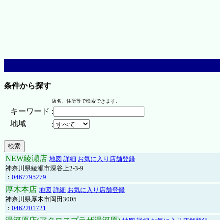
条件から探す
店名、住所等で検索できます。
キーワード
:
地域
:
NEW綾瀬店
地図
詳細
お気に入り店舗登録
神奈川県綾瀬市深谷上2-3-9
：
0467795279
厚木本店
地図
詳細
お気に入り店舗登録
神奈川県厚木市岡田3005
：
0462201721