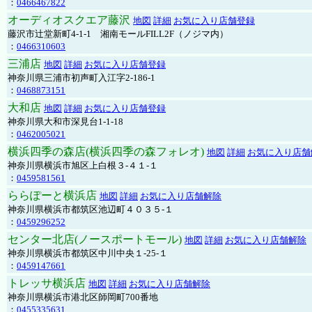
：
0466467822
オーディオスクエア藤沢
地図
詳細
お気に入り店舗登録
藤沢市辻堂新町4-1-1 湘南モールFILL2F（ノジマ内）
：
0466310603
三浦店
地図
詳細
お気に入り店舗登録
神奈川県三浦市初声町入江字2-186-1
：
0468873151
大和店
地図
詳細
お気に入り店舗登録
神奈川県大和市深見台1-1-18
：
0462005021
横浜四季の森店(横浜四季の森フォレオ)
地図
詳細
お気に入り店舗
神奈川県横浜市旭区上白根３-４１-１
：
0459581561
ららぽーと横浜店
地図
詳細
お気に入り店舗解除
神奈川県横浜市都筑区池辺町４０３５-１
：
0459296252
センター北店(ノースポートモール)
地図
詳細
お気に入り店舗解除
神奈川県横浜市都筑区中川中央１-25-１
：
0459147661
トレッサ横浜店
地図
詳細
お気に入り店舗解除
神奈川県横浜市港北区師岡町700番地
：
0455335631