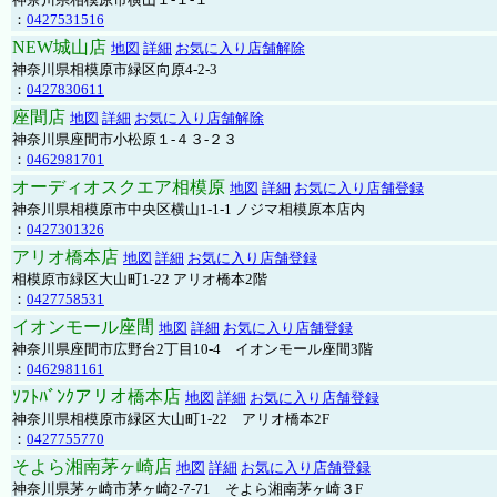
：
0427531516
NEW城山店
地図
詳細
お気に入り店舗解除
神奈川県相模原市緑区向原4-2-3
：
0427830611
座間店
地図
詳細
お気に入り店舗解除
神奈川県座間市小松原１-４３-２３
：
0462981701
オーディオスクエア相模原
地図
詳細
お気に入り店舗登録
神奈川県相模原市中央区横山1-1-1 ノジマ相模原本店内
：
0427301326
アリオ橋本店
地図
詳細
お気に入り店舗登録
相模原市緑区大山町1-22 アリオ橋本2階
：
0427758531
イオンモール座間
地図
詳細
お気に入り店舗登録
神奈川県座間市広野台2丁目10-4 イオンモール座間3階
：
0462981161
ｿﾌﾄﾊﾞﾝｸアリオ橋本店
地図
詳細
お気に入り店舗登録
神奈川県相模原市緑区大山町1-22 アリオ橋本2F
：
0427755770
そよら湘南茅ヶ崎店
地図
詳細
お気に入り店舗登録
神奈川県茅ヶ崎市茅ヶ崎2‐7‐71 そよら湘南茅ヶ崎３F