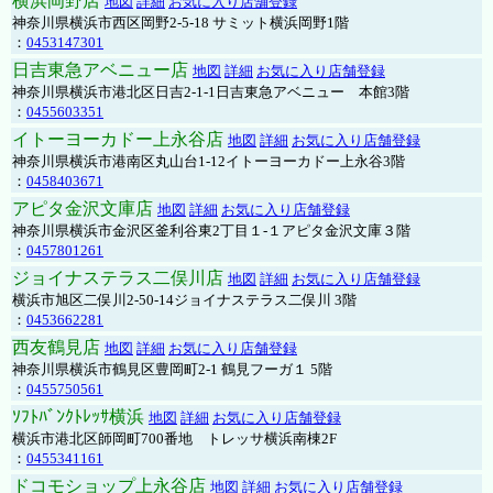
横浜岡野店
地図
詳細
お気に入り店舗登録
神奈川県横浜市西区岡野2-5-18 サミット横浜岡野1階
：
0453147301
日吉東急アベニュー店
地図
詳細
お気に入り店舗登録
神奈川県横浜市港北区日吉2-1-1日吉東急アベニュー 本館3階
：
0455603351
イトーヨーカドー上永谷店
地図
詳細
お気に入り店舗登録
神奈川県横浜市港南区丸山台1-12イトーヨーカドー上永谷3階
：
0458403671
アピタ金沢文庫店
地図
詳細
お気に入り店舗登録
神奈川県横浜市金沢区釜利谷東2丁目１-１アピタ金沢文庫３階
：
0457801261
ジョイナステラス二俣川店
地図
詳細
お気に入り店舗登録
横浜市旭区二俣川2-50-14ジョイナステラス二俣川 3階
：
0453662281
西友鶴見店
地図
詳細
お気に入り店舗登録
神奈川県横浜市鶴見区豊岡町2-1 鶴見フーガ１ 5階
：
0455750561
ｿﾌﾄﾊﾞﾝｸﾄﾚｯｻ横浜
地図
詳細
お気に入り店舗登録
横浜市港北区師岡町700番地 トレッサ横浜南棟2F
：
0455341161
ドコモショップ上永谷店
地図
詳細
お気に入り店舗登録