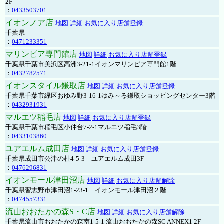
2F
：
0433503701
イオンノア店
地図
詳細
お気に入り店舗登録
千葉県
：
0471233351
マリンピア専門館店
地図
詳細
お気に入り店舗登録
千葉県千葉市美浜区高洲3-21-1イオンマリンピア専門館1階
：
0432782571
イオンスタイル鎌取店
地図
詳細
お気に入り店舗登録
千葉県千葉市緑区おゆみ野3-16-1ゆみ～る鎌取ショッピングセンター3階
：
0432931931
マルエツ稲毛店
地図
詳細
お気に入り店舗登録
千葉県千葉市稲毛区小仲台7-2-1マルエツ稲毛3階
：
0433103860
ユアエルム成田店
地図
詳細
お気に入り店舗登録
千葉県成田市公津の杜4-5-3 ユアエルム成田3F
：
0476296831
イオンモール津田沼店
地図
詳細
お気に入り店舗解除
千葉県習志野市津田沼1-23-1 イオンモール津田沼２階
：
0474557331
流山おおたかの森S・C店
地図
詳細
お気に入り店舗解除
千葉県流山市おおたかの森南1-5-1 流山おおたかの森SC ANNEX1 2F