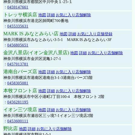
神奈川県横浜市都筑区中川中央１-25-１
：
0459147661
トレッサ横浜店
地図
詳細
お気に入り店舗解除
神奈川県横浜市港北区師岡町700番地
：
0455335631
MARK IS みなとみらい店
地図
詳細
お気に入り店舗登録
神奈川県横浜市みなとみらい3-5-1 MARK IS みなとみらい3F
：
0456805651
金沢八景店(イオン金沢八景店)
地図
詳細
お気に入り店舗解除
神奈川県横浜市金沢区泥亀1-27-1
：
0457913781
港南台バーズ店
地図
詳細
お気に入り店舗解除
神奈川県横浜市港南区港南台3-1-3港南台バーズ5階
：
0458305081
本牧フロント店
地図
詳細
お気に入り店舗解除
神奈川県横浜市中区小港町2丁目100-4 本牧フロント 2階
：
0456281195
イオン三ツ境店
地図
詳細
お気に入り店舗解除
神奈川県横浜市瀬谷区三ッ境7-1イオン三ツ境店2階
：
0453600111
野比店
地図
詳細
お気に入り店舗解除
神奈川県横須賀市野比1-5-1