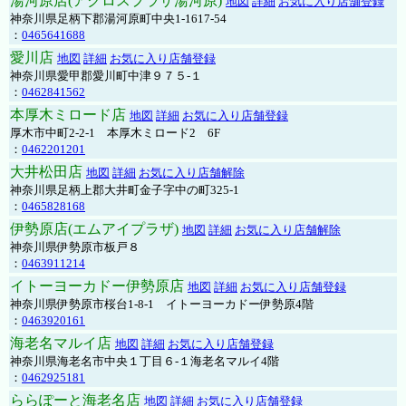
湯河原店(アクロスプラザ湯河原)
地図
詳細
お気に入り店舗登録
神奈川県足柄下郡湯河原町中央1-1617-54
：
0465641688
愛川店
地図
詳細
お気に入り店舗登録
神奈川県愛甲郡愛川町中津９７５-１
：
0462841562
本厚木ミロード店
地図
詳細
お気に入り店舗登録
厚木市中町2-2-1 本厚木ミロード2 6F
：
0462201201
大井松田店
地図
詳細
お気に入り店舗解除
神奈川県足柄上郡大井町金子字中の町325-1
：
0465828168
伊勢原店(エムアイプラザ)
地図
詳細
お気に入り店舗解除
神奈川県伊勢原市板戸８
：
0463911214
イトーヨーカドー伊勢原店
地図
詳細
お気に入り店舗登録
神奈川県伊勢原市桜台1-8-1 イトーヨーカドー伊勢原4階
：
0463920161
海老名マルイ店
地図
詳細
お気に入り店舗登録
神奈川県海老名市中央１丁目６-１海老名マルイ4階
：
0462925181
ららぽーと海老名店
地図
詳細
お気に入り店舗登録