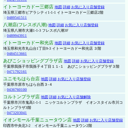
イトーヨーカドー三郷店
地図
詳細
お気に入り店舗登録
埼玉県三郷市ピアラシティ1-1-1 イトーヨーカドー三郷店2階
：
0489541511
八潮店(フレスポ八潮)
地図
詳細
お気に入り店舗登録
埼玉県八潮市大瀬1-1-3 フレスポ八潮3F
：
0489943911
イトーヨーカドー和光店
地図
詳細
お気に入り店舗登録
埼玉県和光市丸山台1丁目9-3 イトーヨーカドー和光店 ３階
：
0484513661
あびこショッピングプラザ店
地図
詳細
お気に入り店舗登録
千葉県我孫子市我孫子４丁目１１-１ あびこショッピングプラザ３階
：
0471792161
ユニモちはら台店
地図
詳細
お気に入り店舗登録
千葉県市原市ちはら台西３-４
：
0436760100
コルトンプラザ店
地図
詳細
お気に入り店舗解除
千葉県市川市鬼高1-1-1 ニッケコルトンプラザ イオンスタイル市川コ
ルトンプラザ3階
：
0473203041
イオンモール千葉ニュータウン店
地図
詳細
お気に入り店舗登録
印西市中央北3-2 イオンモール千葉ニュータウン2階