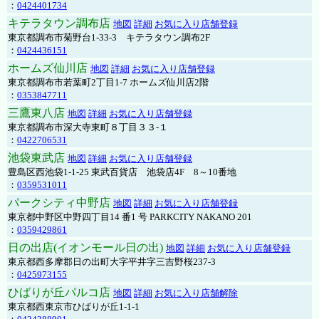
：
0424401734
キテラタウン調布店
地図
詳細
お気に入り店舗登録
東京都調布市菊野台1-33-3 キテラタウン調布2F
：
0424436151
ホームズ仙川店
地図
詳細
お気に入り店舗登録
東京都調布市若葉町2丁目1-7 ホームズ仙川店2階
：
0353847711
三鷹東八店
地図
詳細
お気に入り店舗登録
東京都調布市深大寺東町８丁目３３-１
：
0422706531
池袋東武店
地図
詳細
お気に入り店舗登録
豊島区西池袋1-1-25 東武百貨店 池袋店4F 8～10番地
：
0359531011
パークシティ中野店
地図
詳細
お気に入り店舗登録
東京都中野区中野四丁目14 番1 号 PARKCITY NAKANO 201
：
0359429861
日の出店(イオンモール日の出)
地図
詳細
お気に入り店舗登録
東京都西多摩郡日の出町大字平井字三吉野桜237-3
：
0425973155
ひばりが丘パルコ店
地図
詳細
お気に入り店舗解除
東京都西東京市ひばりが丘1-1-1