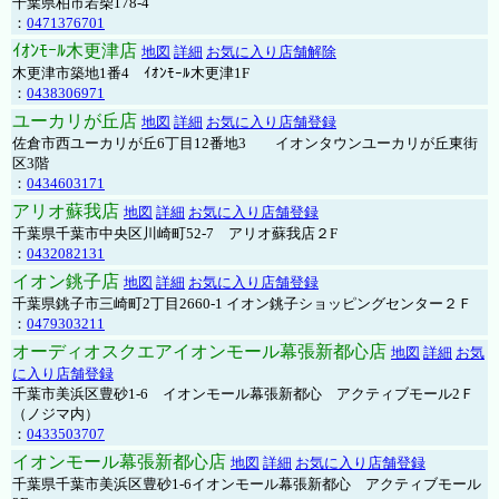
千葉県柏市若柴178-4
：
0471376701
ｲｵﾝﾓｰﾙ木更津店
地図
詳細
お気に入り店舗解除
木更津市築地1番4 ｲｵﾝﾓｰﾙ木更津1F
：
0438306971
ユーカリが丘店
地図
詳細
お気に入り店舗登録
佐倉市西ユーカリが丘6丁目12番地3 イオンタウンユーカリが丘東街
区3階
：
0434603171
アリオ蘇我店
地図
詳細
お気に入り店舗登録
千葉県千葉市中央区川崎町52-7 アリオ蘇我店２F
：
0432082131
イオン銚子店
地図
詳細
お気に入り店舗登録
千葉県銚子市三崎町2丁目2660-1 イオン銚子ショッピングセンター２Ｆ
：
0479303211
オーディオスクエアイオンモール幕張新都心店
地図
詳細
お気
に入り店舗登録
千葉市美浜区豊砂1-6 イオンモール幕張新都心 アクティブモール2Ｆ
（ノジマ内）
：
0433503707
イオンモール幕張新都心店
地図
詳細
お気に入り店舗登録
千葉県千葉市美浜区豊砂1-6イオンモール幕張新都心 アクティブモール