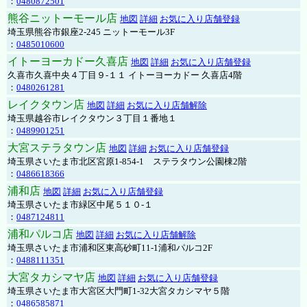
：
0480872501
熊谷ニットーモール店
地図
詳細
お気に入り店舗登録
埼玉県熊谷市銀座2-245 ニットーモール3F
：
0485010600
イトーヨーカドー久喜店
地図
詳細
お気に入り店舗登録
久喜市久喜中央４丁目９-１１ イトーヨーカドー 久喜店4階
：
0480261281
レイクタウン店
地図
詳細
お気に入り店舗解除
埼玉県越谷市レイクタウン３丁目１番地１
：
0489901251
大宮ステラタウン店
地図
詳細
お気に入り店舗登録
埼玉県さいたま市北区宮原1-854-1 ステラタウン公園棟2階
：
0486618366
浦和店
地図
詳細
お気に入り店舗登録
埼玉県さいたま市緑区中尾５１０-１
：
0487124811
浦和パルコ店
地図
詳細
お気に入り店舗解除
埼玉県さいたま市浦和区東高砂町11-1浦和パルコ2F
：
0488111351
大宮タカシマヤ店
地図
詳細
お気に入り店舗登録
埼玉県さいたま市大宮区大門町1-32大宮タカシマヤ５階
：
0486585871