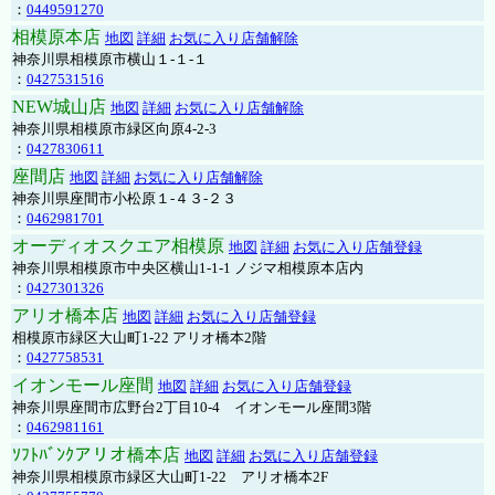
：
0449591270
相模原本店
地図
詳細
お気に入り店舗解除
神奈川県相模原市横山１-１-１
：
0427531516
NEW城山店
地図
詳細
お気に入り店舗解除
神奈川県相模原市緑区向原4-2-3
：
0427830611
座間店
地図
詳細
お気に入り店舗解除
神奈川県座間市小松原１-４３-２３
：
0462981701
オーディオスクエア相模原
地図
詳細
お気に入り店舗登録
神奈川県相模原市中央区横山1-1-1 ノジマ相模原本店内
：
0427301326
アリオ橋本店
地図
詳細
お気に入り店舗登録
相模原市緑区大山町1-22 アリオ橋本2階
：
0427758531
イオンモール座間
地図
詳細
お気に入り店舗登録
神奈川県座間市広野台2丁目10-4 イオンモール座間3階
：
0462981161
ｿﾌﾄﾊﾞﾝｸアリオ橋本店
地図
詳細
お気に入り店舗登録
神奈川県相模原市緑区大山町1-22 アリオ橋本2F