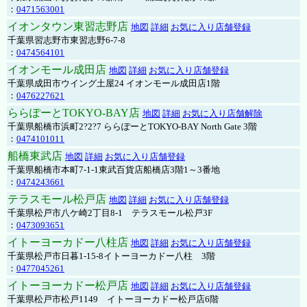
：
0471563001
イオンタウン東習志野店
地図
詳細
お気に入り店舗登録
千葉県習志野市東習志野6-7-8
：
0474564101
イオンモール成田店
地図
詳細
お気に入り店舗登録
千葉県成田市ウイング土屋24 イオンモール成田店1階
：
0476227621
ららぽーとTOKYO-BAY店
地図
詳細
お気に入り店舗解除
千葉県船橋市浜町2?2?7 ららぽーとTOKYO-BAY North Gate 3階
：
0474101011
船橋東武店
地図
詳細
お気に入り店舗登録
千葉県船橋市本町7-1-1東武百貨店船橋店3階1～3番地
：
0474243661
テラスモール松戸店
地図
詳細
お気に入り店舗登録
千葉県松戸市八ケ崎2丁目8-1 テラスモール松戸3F
：
0473093651
イトーヨーカドー八柱店
地図
詳細
お気に入り店舗登録
千葉県松戸市日暮1-15-8イトーヨーカドー八柱 3階
：
0477045261
イトーヨーカドー松戸店
地図
詳細
お気に入り店舗登録
千葉県松戸市松戸1149 イトーヨーカドー松戸店6階