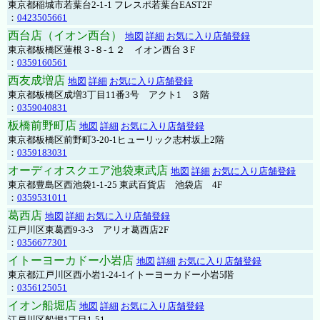
東京都稲城市若葉台2-1-1 フレスポ若葉台EAST2F
：
0423505661
西台店（イオン西台）
地図
詳細
お気に入り店舗登録
東京都板橋区蓮根３-８-１２ イオン西台３F
：
0359160561
西友成増店
地図
詳細
お気に入り店舗登録
東京都板橋区成増3丁目11番3号 アクト1 ３階
：
0359040831
板橋前野町店
地図
詳細
お気に入り店舗登録
東京都板橋区前野町3-20-1ヒューリック志村坂上2階
：
0359183031
オーディオスクエア池袋東武店
地図
詳細
お気に入り店舗登録
東京都豊島区西池袋1-1-25 東武百貨店 池袋店 4F
：
0359531011
葛西店
地図
詳細
お気に入り店舗登録
江戸川区東葛西9-3-3 アリオ葛西店2F
：
0356677301
イトーヨーカドー小岩店
地図
詳細
お気に入り店舗登録
東京都江戸川区西小岩1-24-1イトーヨーカドー小岩5階
：
0356125051
イオン船堀店
地図
詳細
お気に入り店舗登録
江戸川区船堀1丁目1-51