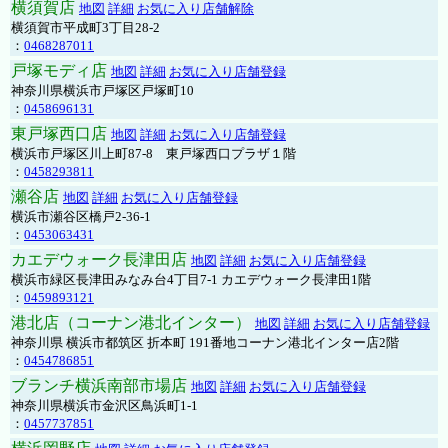
横須賀店
地図
詳細
お気に入り店舗解除
横須賀市平成町3丁目28-2
：
0468287011
戸塚モディ店
地図
詳細
お気に入り店舗登録
神奈川県横浜市戸塚区戸塚町10
：
0458696131
東戸塚西口店
地図
詳細
お気に入り店舗登録
横浜市戸塚区川上町87-8 東戸塚西口プラザ１階
：
0458293811
瀬谷店
地図
詳細
お気に入り店舗登録
横浜市瀬谷区橋戸2-36-1
：
0453063431
カエデウォーク長津田店
地図
詳細
お気に入り店舗登録
横浜市緑区長津田みなみ台4丁目7-1 カエデウォーク長津田1階
：
0459893121
港北店（コーナン港北インター）
地図
詳細
お気に入り店舗登録
神奈川県 横浜市都筑区 折本町 191番地コーナン港北インター店2階
：
0454786851
ブランチ横浜南部市場店
地図
詳細
お気に入り店舗登録
神奈川県横浜市金沢区鳥浜町1-1
：
0457737851