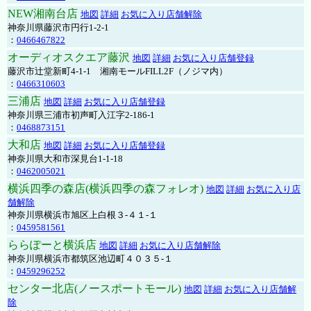
NEW湘南台店
地図
詳細
お気に入り店舗解除
神奈川県藤沢市円行1-2-1
：
0466467822
オーディオスクエア藤沢
地図
詳細
お気に入り店舗登録
藤沢市辻堂新町4-1-1 湘南モールFILL2F（ノジマ内）
：
0466310603
三浦店
地図
詳細
お気に入り店舗登録
神奈川県三浦市初声町入江字2-186-1
：
0468873151
大和店
地図
詳細
お気に入り店舗登録
神奈川県大和市深見台1-1-18
：
0462005021
横浜四季の森店(横浜四季の森フォレオ)
地図
詳細
お気に入り店
舗解除
神奈川県横浜市旭区上白根３-４１-１
：
0459581561
ららぽーと横浜店
地図
詳細
お気に入り店舗解除
神奈川県横浜市都筑区池辺町４０３５-１
：
0459296252
センター北店(ノースポートモール)
地図
詳細
お気に入り店舗解
除