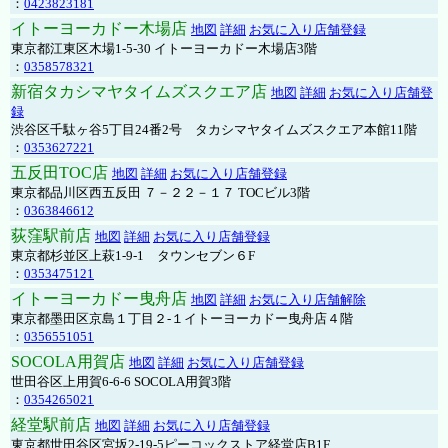
：
0423823181
イトーヨーカドー木場店
地図
詳細
お気に入り店舗登録
東京都江東区木場1-5-30 イトーヨーカドー木場店3階
：
0358578321
新宿タカシマヤタイムズスクエア店
地図
詳細
お気に入り店舗登
録
渋谷区千駄ヶ谷5丁目24番2号 タカシマヤタイムズスクエア本館11階
：
0353627221
五反田TOC店
地図
詳細
お気に入り店舗登録
東京都品川区西五反田 ７－２２－１７ TOCビル3階
：
0363846612
荻窪駅前店
地図
詳細
お気に入り店舗登録
東京都杉並区上萩1-9-1 タウンセブン６F
：
0353475121
イトーヨーカドー曳舟店
地図
詳細
お気に入り店舗解除
東京都墨田区京島１丁目２-１イトーヨーカドー曳舟店４階
：
0356551051
SOCOLA用賀店
地図
詳細
お気に入り店舗登録
世田谷区上用賀6-6-6 SOCOLA用賀3階
：
0354265021
経堂駅前店
地図
詳細
お気に入り店舗登録
東京都世田谷区宮坂2-19-5ピーコックストア経堂店B1F