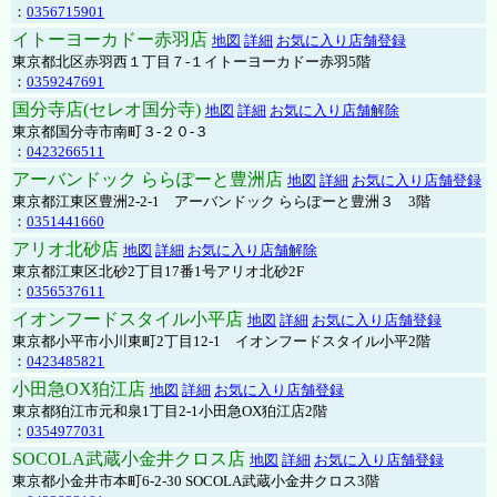
：
0356715901
イトーヨーカドー赤羽店
地図
詳細
お気に入り店舗登録
東京都北区赤羽西１丁目７-１イトーヨーカドー赤羽5階
：
0359247691
国分寺店(セレオ国分寺)
地図
詳細
お気に入り店舗解除
東京都国分寺市南町３-２０-３
：
0423266511
アーバンドック ららぽーと豊洲店
地図
詳細
お気に入り店舗登録
東京都江東区豊洲2-2-1 アーバンドック ららぽーと豊洲３ 3階
：
0351441660
アリオ北砂店
地図
詳細
お気に入り店舗解除
東京都江東区北砂2丁目17番1号アリオ北砂2F
：
0356537611
イオンフードスタイル小平店
地図
詳細
お気に入り店舗登録
東京都小平市小川東町2丁目12-1 イオンフードスタイル小平2階
：
0423485821
小田急OX狛江店
地図
詳細
お気に入り店舗登録
東京都狛江市元和泉1丁目2-1小田急OX狛江店2階
：
0354977031
SOCOLA武蔵小金井クロス店
地図
詳細
お気に入り店舗登録
東京都小金井市本町6-2-30 SOCOLA武蔵小金井クロス3階