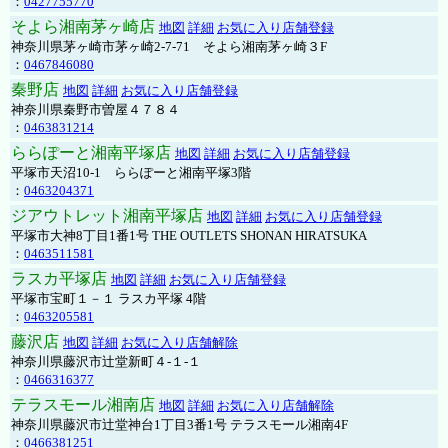
：
0427755770
そよら湘南茅ヶ崎店
地図
詳細
お気に入り店舗登録
神奈川県茅ヶ崎市茅ヶ崎2‐7‐71 そよら湘南茅ヶ崎３F
：
0467846080
秦野店
地図
詳細
お気に入り店舗登録
神奈川県秦野市曽屋４７８４
：
0463831214
ららぽーと湘南平塚店
地図
詳細
お気に入り店舗登録
平塚市天沼10-1 ららぽーと湘南平塚3階
：
0463204371
ジアウトレット湘南平塚店
地図
詳細
お気に入り店舗登録
平塚市大神8丁目1番1号 THE OUTLETS SHONAN HIRATSUKA
：
0463511581
ラスカ平塚店
地図
詳細
お気に入り店舗登録
平塚市宝町１－１ ラスカ平塚 4階
：
0463205581
藤沢店
地図
詳細
お気に入り店舗解除
神奈川県藤沢市辻堂新町４-１-１
：
0466316377
テラスモール湘南店
地図
詳細
お気に入り店舗解除
神奈川県藤沢市辻堂神台1丁目3番1号 テラスモール湘南4F
：
0466381251