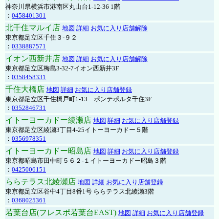
神奈川県横浜市港南区丸山台1-12-36 1階
：
0458401301
北千住マルイ店
地図
詳細
お気に入り店舗解除
東京都足立区千住３-９２
：
0338887571
イオン西新井店
地図
詳細
お気に入り店舗解除
東京都足立区梅島3-32-7イオン西新井3F
：
0358458331
千住大橋店
地図
詳細
お気に入り店舗登録
東京都足立区千住橋戸町1-13 ポンテポルタ千住3F
：
0352846731
イトーヨーカドー綾瀬店
地図
詳細
お気に入り店舗登録
東京都足立区綾瀬3丁目4-25イトーヨーカドー５階
：
0356978351
イトーヨーカドー昭島店
地図
詳細
お気に入り店舗登録
東京都昭島市田中町５６２-１イトーヨーカドー昭島３階
：
0425006151
ららテラス北綾瀬店
地図
詳細
お気に入り店舗登録
東京都足立区谷中4丁目8番1号 ららテラス北綾瀬3階
：
0368025361
若葉台店(フレスポ若葉台EAST)
地図
詳細
お気に入り店舗登録