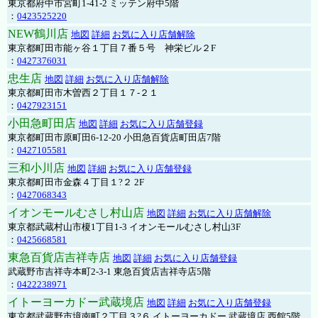
東京都府中市宮町1-41-2 ミッテン府中5階
：
0423525220
NEW鶴川店
地図
詳細
お気に入り店舗解除
東京都町田市能ヶ谷１丁目７番５号 神栄ビル２F
：
0427376031
忠生店
地図
詳細
お気に入り店舗解除
東京都町田市木曽西２丁目１７-２１
：
0427923151
小田急町田店
地図
詳細
お気に入り店舗登録
東京都町田市原町田6-12-20 小田急百貨店町田店7階
：
0427105581
三和小川店
地図
詳細
お気に入り店舗登録
東京都町田市金森４丁目１?２ 2F
：
0427068343
イオンモールむさし村山店
地図
詳細
お気に入り店舗解除
東京都武蔵村山市榎1丁目1-3 イオンモールむさし村山3F
：
0425668581
東急百貨店吉祥寺店
地図
詳細
お気に入り店舗登録
武蔵野市吉祥寺本町2-3-1 東急百貨店吉祥寺店5階
：
0422238971
イトーヨーカドー武蔵境店
地図
詳細
お気に入り店舗登録
東京都武蔵野市境南町２丁目３?６ イトーヨーカドー 武蔵境店 西館5階