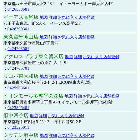
東京都八王子市南大沢2-28-1 イトーヨーカドー南大沢店4F
：
0426533681
イーアス高尾店
地図
詳細
お気に入り店舗登録
八王子市東浅川町550-1 イーアス高尾２F
：
0426290301
東久留米滝山店
地図
詳細
お気に入り店舗登録
東京都東久留米市滝山5丁目2-1
：
0424703581
アクロスプラザ東久留米店
地図
詳細
お気に入り店舗登録
東京都東久留米市上の原２-３-１８
：
0424705701
リコパ東大和店
地図
詳細
お気に入り店舗登録
東京都東大和市桜ヶ丘2-142-1 LICOPA東大和2階
：
0425908601
イオンモール多摩平の森店
地図
詳細
お気に入り店舗登録
東京都日野市多摩平２丁目４-１イオンモール多摩平の森2階
：
0425826481
府中四谷店
地図
詳細
お気に入り店舗登録
東京都府中市四谷5-23-12 府中四谷SC２F
：
0423525011
ミッテン府中店
地図
詳細
お気に入り店舗登録