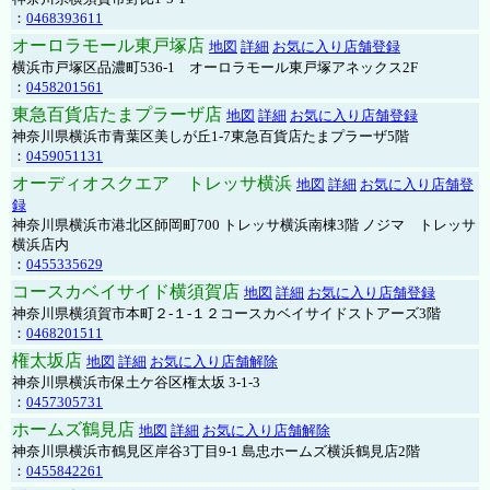
：
0468393611
オーロラモール東戸塚店
地図
詳細
お気に入り店舗登録
横浜市戸塚区品濃町536-1 オーロラモール東戸塚アネックス2F
：
0458201561
東急百貨店たまプラーザ店
地図
詳細
お気に入り店舗登録
神奈川県横浜市青葉区美しが丘1-7東急百貨店たまプラーザ5階
：
0459051131
オーディオスクエア トレッサ横浜
地図
詳細
お気に入り店舗登
録
神奈川県横浜市港北区師岡町700 トレッサ横浜南棟3階 ノジマ トレッサ
横浜店内
：
0455335629
コースカベイサイド横須賀店
地図
詳細
お気に入り店舗登録
神奈川県横須賀市本町２-１-１２コースカベイサイドストアーズ3階
：
0468201511
権太坂店
地図
詳細
お気に入り店舗解除
神奈川県横浜市保土ケ谷区権太坂 3-1-3
：
0457305731
ホームズ鶴見店
地図
詳細
お気に入り店舗解除
神奈川県横浜市鶴見区岸谷3丁目9-1 島忠ホームズ横浜鶴見店2階
：
0455842261