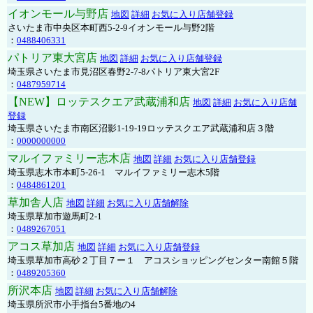
イオンモール与野店
地図
詳細
お気に入り店舗登録
さいたま市中央区本町西5-2-9イオンモール与野2階
：
0488406331
パトリア東大宮店
地図
詳細
お気に入り店舗登録
埼玉県さいたま市見沼区春野2-7-8パトリア東大宮2F
：
0487959714
【NEW】ロッテスクエア武蔵浦和店
地図
詳細
お気に入り店舗
登録
埼玉県さいたま市南区沼影1-19-19ロッテスクエア武蔵浦和店３階
：
0000000000
マルイファミリー志木店
地図
詳細
お気に入り店舗登録
埼玉県志木市本町5-26-1 マルイファミリー志木5階
：
0484861201
草加舎人店
地図
詳細
お気に入り店舗解除
埼玉県草加市遊馬町2-1
：
0489267051
アコス草加店
地図
詳細
お気に入り店舗登録
埼玉県草加市高砂２丁目７ー１ アコスショッピングセンター南館５階
：
0489205360
所沢本店
地図
詳細
お気に入り店舗解除
埼玉県所沢市小手指台5番地の4