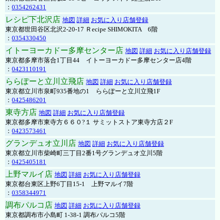
：
0354262431
レシピ下北沢店
地図
詳細
お気に入り店舗登録
東京都世田谷区北沢2-20-17 Ｒecipe SHIMOKITA 6階
：
0354330450
イトーヨーカドー多摩センター店
地図
詳細
お気に入り店舗登録
東京都多摩市落合1丁目44 イトーヨーカドー多摩センター店4階
：
0423110191
ららぽーと立川立飛店
地図
詳細
お気に入り店舗登録
東京都立川市泉町935番地の1 ららぽーと立川立飛1F
：
0425486201
東寺方店
地図
詳細
お気に入り店舗登録
東京都多摩市東寺方６６０?１ サミットストア東寺方店２F
：
0423573461
グランデュオ立川店
地図
詳細
お気に入り店舗登録
東京都立川市柴崎町三丁目2番1号グランデュオ立川5階
：
0425405181
上野マルイ店
地図
詳細
お気に入り店舗登録
東京都台東区上野6丁目15-1 上野マルイ7階
：
0358344971
調布パルコ店
地図
詳細
お気に入り店舗登録
東京都調布市小島町 1-38-1 調布パルコ5階