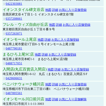
：
0422303081
イオンスタイル碑文谷店
地図
詳細
お気に入り店舗登録
目黒区碑文谷４丁目１-１ イオンスタイル碑文谷7階
：
0357208661
フレル・ウィズ自由が丘店
地図
詳細
お気に入り店舗登録
東京都目黒区自由が丘１丁目６番９号
：
0357263071
イオンモール上尾店
地図
詳細
お気に入り店舗登録
埼玉県上尾市愛宕3丁目8-１号イオンモール上尾２階
：
0487790181
まるひろ上尾SC店
地図
詳細
お気に入り店舗登録
埼玉県上尾市宮本町1-1 まるひろ上尾SC店5階
：
0488717051
入間店(丸広百貨店入間店)
地図
詳細
お気に入り店舗登録
埼玉県入間市豊岡1-6-12 丸広（まるひろ）百貨店 入間店５F
：
0429606631
ベニバナウォーク桶川店
地図
詳細
お気に入り店舗登録
埼玉県桶川市下日出東二丁目15番1 ベニバナウォーク桶川1階
：
0487895561
イオンモール川口前川店
地図
詳細
お気に入り店舗解除
埼玉県川口市前川 1-1-11-3003