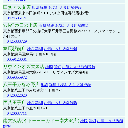
：
0424388901
田無アスタ店
地図
詳細
お気に入り店舗登録
東京都西東京市田無町2-1-1 アスタ田無専門店棟2階
：
0424606121
ｿﾌﾄﾊﾞﾝｸ日の出店
地図
詳細
お気に入り店舗解除
東京都西多摩郡日の出町大字平井字三吉野桜木237-3 ノジマイオンモー
ル日の出2Ｆ
：
0425888729
練馬駅前店
地図
詳細
お気に入り店舗登録
東京都練馬区練馬1丁目3-10 2階
：
0359123081
リヴィンオズ大泉店
地図
詳細
お気に入り店舗登録
東京都練馬区東大泉2-10-11 リヴィンオズ大泉4階
：
0359355972
八王子みなみ野店
地図
詳細
お気に入り店舗登録
東京都八王子市みなみ野１丁目２-１
：
0426322620
西八王子店
地図
詳細
お気に入り店舗解除
東京都八王子市並木町35-1
：
0426687711
南大沢店(イトーヨーカドー南大沢店)
地図
詳細
お気に入り店舗
解除