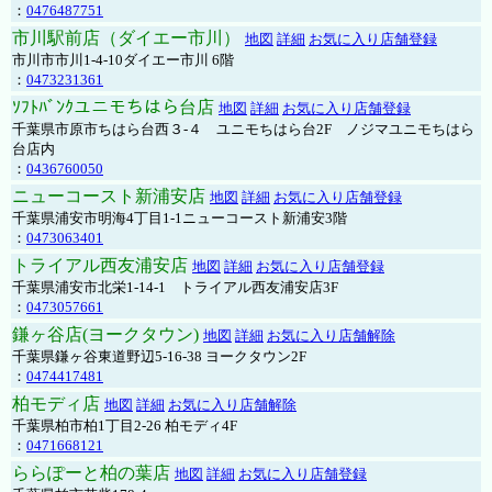
：
0476487751
市川駅前店（ダイエー市川）
地図
詳細
お気に入り店舗登録
市川市市川1-4-10ダイエー市川 6階
：
0473231361
ｿﾌﾄﾊﾞﾝｸユニモちはら台店
地図
詳細
お気に入り店舗登録
千葉県市原市ちはら台西３-４ ユニモちはら台2F ノジマユニモちはら
台店内
：
0436760050
ニューコースト新浦安店
地図
詳細
お気に入り店舗登録
千葉県浦安市明海4丁目1-1ニューコースト新浦安3階
：
0473063401
トライアル西友浦安店
地図
詳細
お気に入り店舗登録
千葉県浦安市北栄1-14-1 トライアル西友浦安店3F
：
0473057661
鎌ヶ谷店(ヨークタウン)
地図
詳細
お気に入り店舗解除
千葉県鎌ヶ谷東道野辺5-16-38 ヨークタウン2F
：
0474417481
柏モディ店
地図
詳細
お気に入り店舗解除
千葉県柏市柏1丁目2-26 柏モディ4F
：
0471668121
ららぽーと柏の葉店
地図
詳細
お気に入り店舗登録