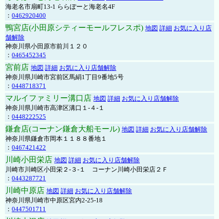
海老名市扇町13-1 ららぽーと海老名4F
：
0462920400
鴨宮店(小田原シティーモールフレスポ)
地図
詳細
お気に入り店
舗解除
神奈川県小田原市前川１２０
：
0465452345
宮前店
地図
詳細
お気に入り店舗解除
神奈川県川崎市宮前区馬絹1丁目9番地5号
：
0448718371
マルイファミリー溝口店
地図
詳細
お気に入り店舗解除
神奈川県川崎市高津区溝口１-４-１
：
0448222525
鎌倉店(コーナン鎌倉大船モール)
地図
詳細
お気に入り店舗解除
神奈川県鎌倉市岡本１１８８番地１
：
0467421422
川崎小田栄店
地図
詳細
お気に入り店舗解除
川崎市川崎区小田栄２‐３‐１ コーナン川崎小田栄店２Ｆ
：
0443287721
川崎中原店
地図
詳細
お気に入り店舗解除
神奈川県川崎市中原区宮内2-25-18
：
0447501711