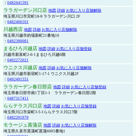
：
0482641591
ララガーデン川口店
地図
詳細
お気に入り店舗解除
埼玉県川口市宮町18-9 ララガーデン川口 2F
：
0482406101
川越西店
地図
詳細
お気に入り店舗解除
埼玉県川越市的場新町21番地10
：
0492390081
まるひろ川越店
地図
詳細
お気に入り店舗登録
川越市新富町2-6-1まるひろ川越6階
：
0492272021
ウニクス川越店
地図
詳細
お気に入り店舗解除
埼玉県川越市新宿町1-17-1 ウニクス川越2F
：
0492491551
ララガーデン春日部店
地図
詳細
お気に入り店舗登録
埼玉県春日部市南1丁目1-1 ララガーデン春日部2階
：
0487317411
ららテラス川口店
地図
詳細
お気に入り店舗登録
埼玉県川口市栄町3-5-1ららテラス川口7階
：
0482291979
モラージュ菖蒲店
地図
詳細
お気に入り店舗解除
埼玉県久喜市菖蒲町菖蒲6005番地1