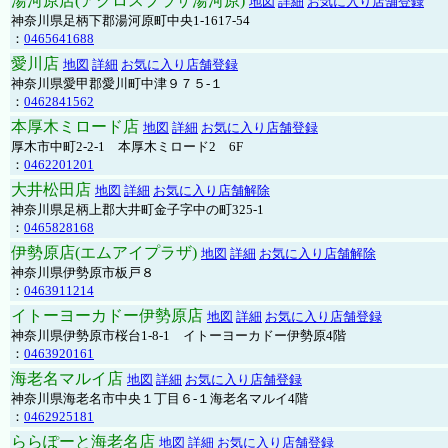
湯河原店(アクロスプラザ湯河原)
地図
詳細
お気に入り店舗登録
神奈川県足柄下郡湯河原町中央1-1617-54
：
0465641688
愛川店
地図
詳細
お気に入り店舗登録
神奈川県愛甲郡愛川町中津９７５-１
：
0462841562
本厚木ミロード店
地図
詳細
お気に入り店舗登録
厚木市中町2-2-1 本厚木ミロード2 6F
：
0462201201
大井松田店
地図
詳細
お気に入り店舗解除
神奈川県足柄上郡大井町金子字中の町325-1
：
0465828168
伊勢原店(エムアイプラザ)
地図
詳細
お気に入り店舗解除
神奈川県伊勢原市板戸８
：
0463911214
イトーヨーカドー伊勢原店
地図
詳細
お気に入り店舗登録
神奈川県伊勢原市桜台1-8-1 イトーヨーカドー伊勢原4階
：
0463920161
海老名マルイ店
地図
詳細
お気に入り店舗登録
神奈川県海老名市中央１丁目６-１海老名マルイ4階
：
0462925181
ららぽーと海老名店
地図
詳細
お気に入り店舗登録