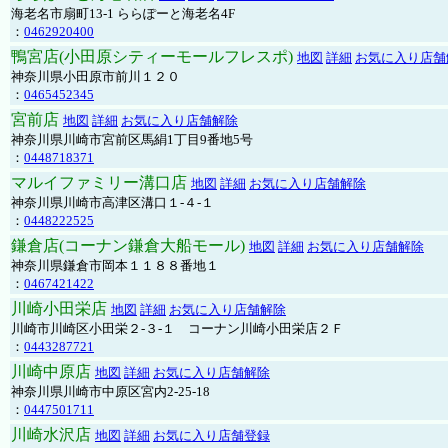
海老名市扇町13-1 ららぽーと海老名4F
：
0462920400
鴨宮店(小田原シティーモールフレスポ)
地図
詳細
お気に入り店舗
神奈川県小田原市前川１２０
：
0465452345
宮前店
地図
詳細
お気に入り店舗解除
神奈川県川崎市宮前区馬絹1丁目9番地5号
：
0448718371
マルイファミリー溝口店
地図
詳細
お気に入り店舗解除
神奈川県川崎市高津区溝口１-４-１
：
0448222525
鎌倉店(コーナン鎌倉大船モール)
地図
詳細
お気に入り店舗解除
神奈川県鎌倉市岡本１１８８番地１
：
0467421422
川崎小田栄店
地図
詳細
お気に入り店舗解除
川崎市川崎区小田栄２‐３‐１ コーナン川崎小田栄店２Ｆ
：
0443287721
川崎中原店
地図
詳細
お気に入り店舗解除
神奈川県川崎市中原区宮内2-25-18
：
0447501711
川崎水沢店
地図
詳細
お気に入り店舗登録