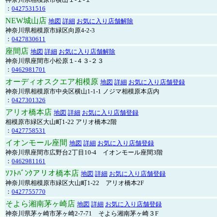
：
0427531516
NEW城山店
地図
詳細
お気に入り店舗解除
神奈川県相模原市緑区向原4-2-3
：
0427830611
座間店
地図
詳細
お気に入り店舗解除
神奈川県座間市小松原１-４３-２３
：
0462981701
オーディオスクエア相模原
地図
詳細
お気に入り店舗登録
神奈川県相模原市中央区横山1-1-1 ノジマ相模原本店内
：
0427301326
アリオ橋本店
地図
詳細
お気に入り店舗登録
相模原市緑区大山町1-22 アリオ橋本2階
：
0427758531
イオンモール座間
地図
詳細
お気に入り店舗登録
神奈川県座間市広野台2丁目10-4 イオンモール座間3階
：
0462981161
ｿﾌﾄﾊﾞﾝｸアリオ橋本店
地図
詳細
お気に入り店舗登録
神奈川県相模原市緑区大山町1-22 アリオ橋本2F
：
0427755770
そよら湘南茅ヶ崎店
地図
詳細
お気に入り店舗登録
神奈川県茅ヶ崎市茅ヶ崎2‐7‐71 そよら湘南茅ヶ崎３F