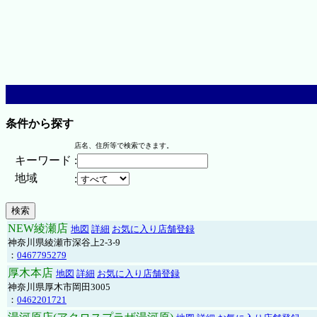
条件から探す
店名、住所等で検索できます。
キーワード
:
地域
:
NEW綾瀬店
地図
詳細
お気に入り店舗登録
神奈川県綾瀬市深谷上2-3-9
：
0467795279
厚木本店
地図
詳細
お気に入り店舗登録
神奈川県厚木市岡田3005
：
0462201721