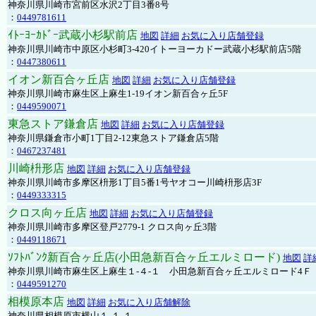
神奈川県川崎市宮前区水沢2丁目3番8号
：
0449781611
ｲﾄｰﾖｰｶﾄﾞｰ武蔵小杉駅前店
地図
詳細
お気に入り店舗登録
神奈川県川崎市中原区小杉町3-420イトーヨーカドー武蔵小杉駅前店5階
：
0447380611
イオン新百合ヶ丘店
地図
詳細
お気に入り店舗登録
神奈川県川崎市麻生区上麻生1-19イオン新百合ヶ丘5F
：
0449590071
東急ストア鎌倉店
地図
詳細
お気に入り店舗登録
神奈川県鎌倉市小町1丁目2-12東急ストア鎌倉店5階
：
0467237481
川崎枡形店
地図
詳細
お気に入り店舗登録
神奈川県川崎市多摩区枡形1丁目5番1号ヤオコー川崎枡形店3F
：
0449333315
クロス向ヶ丘店
地図
詳細
お気に入り店舗登録
神奈川県川崎市多摩区登戸2779-1 クロス向ヶ丘3階
：
0449118671
ｿﾌﾄﾊﾞﾝｸ新百合ヶ丘店(小田急新百合ヶ丘エルミロード)
地図
詳
神奈川県川崎市麻生区上麻生１-４-１ 小田急新百合ヶ丘エルミロード4Ｆ
：
0449591270
相模原本店
地図
詳細
お気に入り店舗解除
神奈川県相模原市横山１-１-１