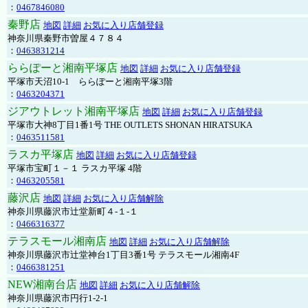
：
0467846080
秦野店
地図
詳細
お気に入り店舗登録
神奈川県秦野市曽屋４７８４
：
0463831214
ららぽーと湘南平塚店
地図
詳細
お気に入り店舗登録
平塚市天沼10-1 ららぽーと湘南平塚3階
：
0463204371
ジアウトレット湘南平塚店
地図
詳細
お気に入り店舗登録
平塚市大神8丁目1番1号 THE OUTLETS SHONAN HIRATSUKA
：
0463511581
ラスカ平塚店
地図
詳細
お気に入り店舗登録
平塚市宝町１－１ ラスカ平塚 4階
：
0463205581
藤沢店
地図
詳細
お気に入り店舗解除
神奈川県藤沢市辻堂新町４-１-１
：
0466316377
テラスモール湘南店
地図
詳細
お気に入り店舗解除
神奈川県藤沢市辻堂神台1丁目3番1号 テラスモール湘南4F
：
0466381251
NEW湘南台店
地図
詳細
お気に入り店舗解除
神奈川県藤沢市円行1-2-1