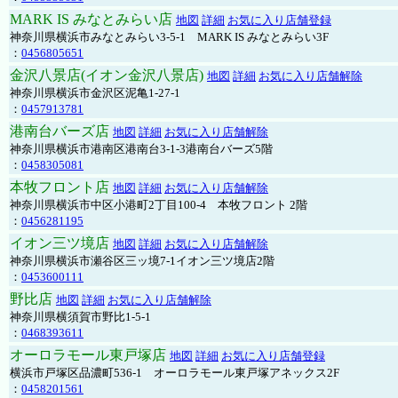
MARK IS みなとみらい店
地図
詳細
お気に入り店舗登録
神奈川県横浜市みなとみらい3-5-1 MARK IS みなとみらい3F
：
0456805651
金沢八景店(イオン金沢八景店)
地図
詳細
お気に入り店舗解除
神奈川県横浜市金沢区泥亀1-27-1
：
0457913781
港南台バーズ店
地図
詳細
お気に入り店舗解除
神奈川県横浜市港南区港南台3-1-3港南台バーズ5階
：
0458305081
本牧フロント店
地図
詳細
お気に入り店舗解除
神奈川県横浜市中区小港町2丁目100-4 本牧フロント 2階
：
0456281195
イオン三ツ境店
地図
詳細
お気に入り店舗解除
神奈川県横浜市瀬谷区三ッ境7-1イオン三ツ境店2階
：
0453600111
野比店
地図
詳細
お気に入り店舗解除
神奈川県横須賀市野比1-5-1
：
0468393611
オーロラモール東戸塚店
地図
詳細
お気に入り店舗登録
横浜市戸塚区品濃町536-1 オーロラモール東戸塚アネックス2F
：
0458201561