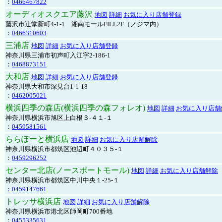
：
0466467822
オーディオスクエア藤沢
地図
詳細
お気に入り店舗登録
藤沢市辻堂新町4-1-1 湘南モールFILL2F（ノジマ内）
：
0466310603
三浦店
地図
詳細
お気に入り店舗登録
神奈川県三浦市初声町入江字2-186-1
：
0468873151
大和店
地図
詳細
お気に入り店舗登録
神奈川県大和市深見台1-1-18
：
0462005021
横浜四季の森店(横浜四季の森フォレオ)
地図
詳細
お気に入り店舗
神奈川県横浜市旭区上白根３-４１-１
：
0459581561
ららぽーと横浜店
地図
詳細
お気に入り店舗解除
神奈川県横浜市都筑区池辺町４０３５-１
：
0459296252
センター北店(ノースポートモール)
地図
詳細
お気に入り店舗解除
神奈川県横浜市都筑区中川中央１-25-１
：
0459147661
トレッサ横浜店
地図
詳細
お気に入り店舗解除
神奈川県横浜市港北区師岡町700番地
：
0455335631