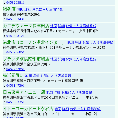
：
0458293811
瀬谷店
地図
詳細
お気に入り店舗登録
横浜市瀬谷区橋戸2-36-1
：
0453063431
カエデウォーク長津田店
地図
詳細
お気に入り店舗登録
横浜市緑区長津田みなみ台4丁目7-1 カエデウォーク長津田1階
：
0459893121
港北店（コーナン港北インター）
地図
詳細
お気に入り店舗登録
神奈川県 横浜市都筑区 折本町 191番地コーナン港北インター店2階
：
0454786851
ブランチ横浜南部市場店
地図
詳細
お気に入り店舗登録
神奈川県横浜市金沢区鳥浜町1-1
：
0457737851
横浜岡野店
地図
詳細
お気に入り店舗登録
神奈川県横浜市西区岡野2-5-18 サミット横浜岡野1階
：
0453147301
日吉東急アベニュー店
地図
詳細
お気に入り店舗登録
神奈川県横浜市港北区日吉2-1-1日吉東急アベニュー 本館3階
：
0455603351
イトーヨーカドー上永谷店
地図
詳細
お気に入り店舗登録
神奈川県横浜市港南区丸山台1-12イトーヨーカドー上永谷3階