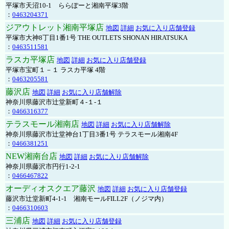
平塚市天沼10-1 ららぽーと湘南平塚3階
：
0463204371
ジアウトレット湘南平塚店
地図
詳細
お気に入り店舗登録
平塚市大神8丁目1番1号 THE OUTLETS SHONAN HIRATSUKA
：
0463511581
ラスカ平塚店
地図
詳細
お気に入り店舗登録
平塚市宝町１－１ ラスカ平塚 4階
：
0463205581
藤沢店
地図
詳細
お気に入り店舗解除
神奈川県藤沢市辻堂新町４-１-１
：
0466316377
テラスモール湘南店
地図
詳細
お気に入り店舗解除
神奈川県藤沢市辻堂神台1丁目3番1号 テラスモール湘南4F
：
0466381251
NEW湘南台店
地図
詳細
お気に入り店舗解除
神奈川県藤沢市円行1-2-1
：
0466467822
オーディオスクエア藤沢
地図
詳細
お気に入り店舗登録
藤沢市辻堂新町4-1-1 湘南モールFILL2F（ノジマ内）
：
0466310603
三浦店
地図
詳細
お気に入り店舗登録