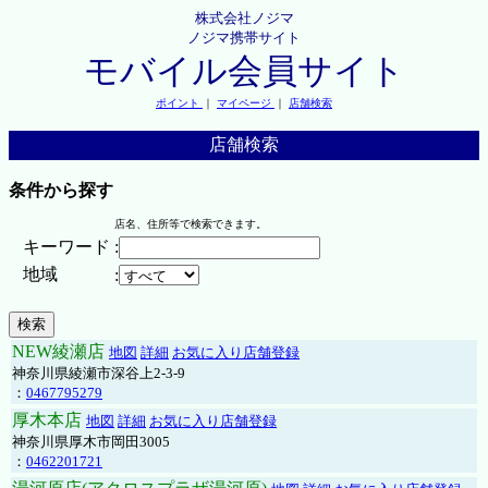
株式会社ノジマ
ノジマ携帯サイト
モバイル会員サイト
ポイント
｜
マイページ
｜
店舗検索
店舗検索
条件から探す
店名、住所等で検索できます。
キーワード
:
地域
:
NEW綾瀬店
地図
詳細
お気に入り店舗登録
神奈川県綾瀬市深谷上2-3-9
：
0467795279
厚木本店
地図
詳細
お気に入り店舗登録
神奈川県厚木市岡田3005
：
0462201721