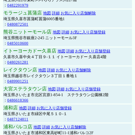
：
0482291979
モラージュ菖蒲店
地図
詳細
お気に入り店舗解除
埼玉県久喜市菖蒲町菖蒲6005番地1
：
0480872501
熊谷ニットーモール店
地図
詳細
お気に入り店舗登録
埼玉県熊谷市銀座2-245 ニットーモール3F
：
0485010600
イトーヨーカドー久喜店
地図
詳細
お気に入り店舗登録
久喜市久喜中央４丁目９-１１ イトーヨーカドー 久喜店4階
：
0480261281
レイクタウン店
地図
詳細
お気に入り店舗解除
埼玉県越谷市レイクタウン３丁目１番地１
：
0489901251
大宮ステラタウン店
地図
詳細
お気に入り店舗登録
埼玉県さいたま市北区宮原1-854-1 ステラタウン公園棟2階
：
0486618366
浦和店
地図
詳細
お気に入り店舗登録
埼玉県さいたま市緑区中尾５１０-１
：
0487124811
浦和パルコ店
地図
詳細
お気に入り店舗解除
埼玉県さいたま市浦和区東高砂町11-1浦和パルコ2F