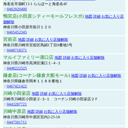
海老名市扇町13-1 ららぽーと海老名4F
：
0462920400
鴨宮店(小田原シティーモールフレスポ)
地図
詳細
お気に入り店
舗解除
神奈川県小田原市前川１２０
：
0465452345
宮前店
地図
詳細
お気に入り店舗解除
神奈川県川崎市宮前区馬絹1丁目9番地5号
：
0448718371
マルイファミリー溝口店
地図
詳細
お気に入り店舗解除
神奈川県川崎市高津区溝口１-４-１
：
0448222525
鎌倉店(コーナン鎌倉大船モール)
地図
詳細
お気に入り店舗解除
神奈川県鎌倉市岡本１１８８番地１
：
0467421422
川崎小田栄店
地図
詳細
お気に入り店舗解除
川崎市川崎区小田栄２‐３‐１ コーナン川崎小田栄店２Ｆ
：
0443287721
川崎中原店
地図
詳細
お気に入り店舗解除
神奈川県川崎市中原区宮内2-25-18
：
0447501711