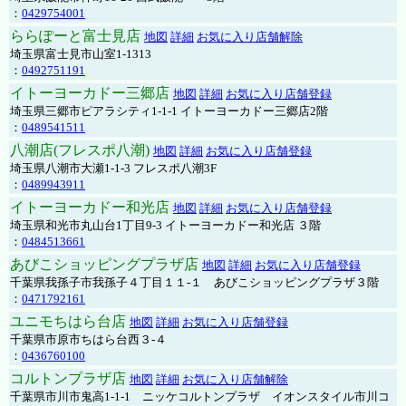
：
0429754001
ららぽーと富士見店
地図
詳細
お気に入り店舗解除
埼玉県富士見市山室1-1313
：
0492751191
イトーヨーカドー三郷店
地図
詳細
お気に入り店舗登録
埼玉県三郷市ピアラシティ1-1-1 イトーヨーカドー三郷店2階
：
0489541511
八潮店(フレスポ八潮)
地図
詳細
お気に入り店舗登録
埼玉県八潮市大瀬1-1-3 フレスポ八潮3F
：
0489943911
イトーヨーカドー和光店
地図
詳細
お気に入り店舗登録
埼玉県和光市丸山台1丁目9-3 イトーヨーカドー和光店 ３階
：
0484513661
あびこショッピングプラザ店
地図
詳細
お気に入り店舗登録
千葉県我孫子市我孫子４丁目１１-１ あびこショッピングプラザ３階
：
0471792161
ユニモちはら台店
地図
詳細
お気に入り店舗登録
千葉県市原市ちはら台西３-４
：
0436760100
コルトンプラザ店
地図
詳細
お気に入り店舗解除
千葉県市川市鬼高1-1-1 ニッケコルトンプラザ イオンスタイル市川コ