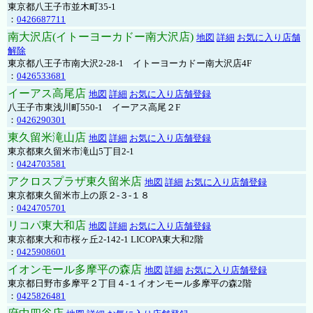
東京都八王子市並木町35-1
：
0426687711
南大沢店(イトーヨーカドー南大沢店)
地図
詳細
お気に入り店舗
解除
東京都八王子市南大沢2-28-1 イトーヨーカドー南大沢店4F
：
0426533681
イーアス高尾店
地図
詳細
お気に入り店舗登録
八王子市東浅川町550-1 イーアス高尾２F
：
0426290301
東久留米滝山店
地図
詳細
お気に入り店舗登録
東京都東久留米市滝山5丁目2-1
：
0424703581
アクロスプラザ東久留米店
地図
詳細
お気に入り店舗登録
東京都東久留米市上の原２-３-１８
：
0424705701
リコパ東大和店
地図
詳細
お気に入り店舗登録
東京都東大和市桜ヶ丘2-142-1 LICOPA東大和2階
：
0425908601
イオンモール多摩平の森店
地図
詳細
お気に入り店舗登録
東京都日野市多摩平２丁目４-１イオンモール多摩平の森2階
：
0425826481