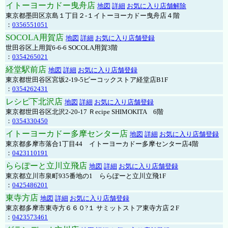
イトーヨーカドー曳舟店
地図
詳細
お気に入り店舗解除
東京都墨田区京島１丁目２-１イトーヨーカドー曳舟店４階
：
0356551051
SOCOLA用賀店
地図
詳細
お気に入り店舗登録
世田谷区上用賀6-6-6 SOCOLA用賀3階
：
0354265021
経堂駅前店
地図
詳細
お気に入り店舗登録
東京都世田谷区宮坂2-19-5ピーコックストア経堂店B1F
：
0354262431
レシピ下北沢店
地図
詳細
お気に入り店舗登録
東京都世田谷区北沢2-20-17 Ｒecipe SHIMOKITA 6階
：
0354330450
イトーヨーカドー多摩センター店
地図
詳細
お気に入り店舗登録
東京都多摩市落合1丁目44 イトーヨーカドー多摩センター店4階
：
0423110191
ららぽーと立川立飛店
地図
詳細
お気に入り店舗登録
東京都立川市泉町935番地の1 ららぽーと立川立飛1F
：
0425486201
東寺方店
地図
詳細
お気に入り店舗登録
東京都多摩市東寺方６６０?１ サミットストア東寺方店２F
：
0423573461