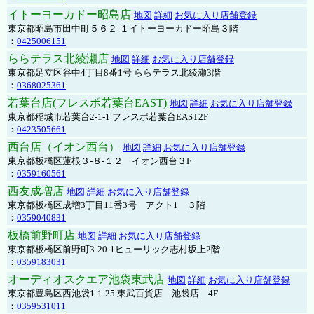
イトーヨーカドー昭島店
地図
詳細
お気に入り店舗登録
東京都昭島市田中町５６２-１イトーヨーカドー昭島３階
：
0425006151
ららテラス北綾瀬店
地図
詳細
お気に入り店舗登録
東京都足立区谷中4丁目8番1号 ららテラス北綾瀬3階
：
0368025361
若葉台店(フレスポ若葉台EAST)
地図
詳細
お気に入り店舗登録
東京都稲城市若葉台2-1-1 フレスポ若葉台EAST2F
：
0423505661
西台店（イオン西台）
地図
詳細
お気に入り店舗登録
東京都板橋区蓮根３-８-１２ イオン西台３F
：
0359160561
西友成増店
地図
詳細
お気に入り店舗登録
東京都板橋区成増3丁目11番3号 アクト1 ３階
：
0359040831
板橋前野町店
地図
詳細
お気に入り店舗登録
東京都板橋区前野町3-20-1ヒューリック志村坂上2階
：
0359183031
オーディオスクエア池袋東武店
地図
詳細
お気に入り店舗登録
東京都豊島区西池袋1-1-25 東武百貨店 池袋店 4F
：
0359531011