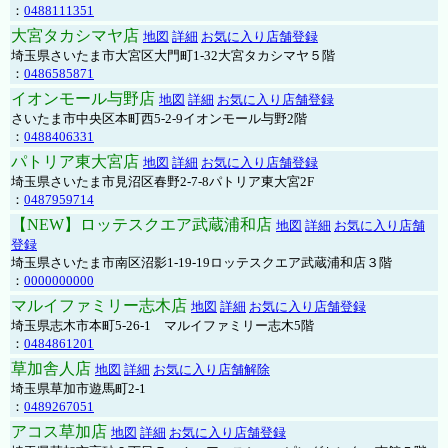
：
0488111351
大宮タカシマヤ店
地図
詳細
お気に入り店舗登録
埼玉県さいたま市大宮区大門町1-32大宮タカシマヤ５階
：
0486585871
イオンモール与野店
地図
詳細
お気に入り店舗登録
さいたま市中央区本町西5-2-9イオンモール与野2階
：
0488406331
パトリア東大宮店
地図
詳細
お気に入り店舗登録
埼玉県さいたま市見沼区春野2-7-8パトリア東大宮2F
：
0487959714
【NEW】ロッテスクエア武蔵浦和店
地図
詳細
お気に入り店舗
登録
埼玉県さいたま市南区沼影1-19-19ロッテスクエア武蔵浦和店３階
：
0000000000
マルイファミリー志木店
地図
詳細
お気に入り店舗登録
埼玉県志木市本町5-26-1 マルイファミリー志木5階
：
0484861201
草加舎人店
地図
詳細
お気に入り店舗解除
埼玉県草加市遊馬町2-1
：
0489267051
アコス草加店
地図
詳細
お気に入り店舗登録