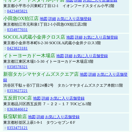
地図
詳細
お気に入り店舗登録
東京都小平市小川東町2丁目12-1 イオンフードスタイル小平2階
：
0423485821
小田急OX狛江店
地図
詳細
お気に入り店舗登録
東京都狛江市元和泉1丁目2-1小田急OX狛江店2階
：
0354977031
SOCOLA武蔵小金井クロス店
地図
詳細
お気に入り店舗登録
東京都小金井市本町6-2-30 SOCOLA武蔵小金井クロス3階
：
0423823181
イトーヨーカドー木場店
地図
詳細
お気に入り店舗登録
東京都江東区木場1-5-30 イトーヨーカドー木場店3階
：
0358578321
新宿タカシマヤタイムズスクエア店
地図
詳細
お気に入り店舗登
録
渋谷区千駄ヶ谷5丁目24番2号 タカシマヤタイムズスクエア本館11階
：
0353627221
五反田TOC店
地図
詳細
お気に入り店舗登録
東京都品川区西五反田 ７－２２－１７ TOCビル3階
：
0363846612
荻窪駅前店
地図
詳細
お気に入り店舗登録
東京都杉並区上萩1-9-1 タウンセブン６F
：
0353475121