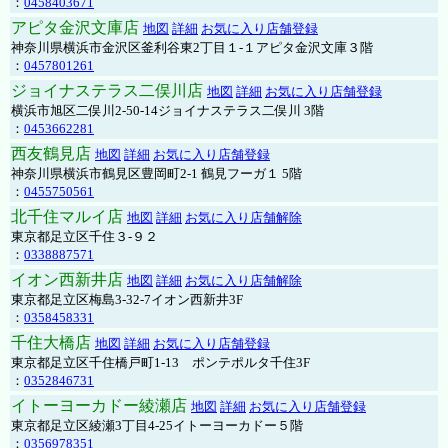
：
0458403671
アピタ金沢文庫店
地図
詳細
お気に入り店舗登録
神奈川県横浜市金沢区釜利谷東2丁目１-１アピタ金沢文庫３階
：
0457801261
ジョイナステラス二俣川店
地図
詳細
お気に入り店舗登録
横浜市旭区二俣川2-50-14ジョイナステラス二俣川 3階
：
0453662281
西友鶴見店
地図
詳細
お気に入り店舗登録
神奈川県横浜市鶴見区豊岡町2-1 鶴見フーガ１ 5階
：
0455750561
北千住マルイ店
地図
詳細
お気に入り店舗解除
東京都足立区千住３-９２
：
0338887571
イオン西新井店
地図
詳細
お気に入り店舗解除
東京都足立区梅島3-32-7イオン西新井3F
：
0358458331
千住大橋店
地図
詳細
お気に入り店舗登録
東京都足立区千住橋戸町1-13 ポンテポルタ千住3F
：
0352846731
イトーヨーカドー綾瀬店
地図
詳細
お気に入り店舗登録
東京都足立区綾瀬3丁目4-25イトーヨーカドー５階
：
0356978351