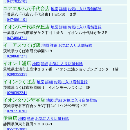
：
0477035701
ユアエルム八千代台店
地図
詳細
お気に入り店舗解除
千葉県八千代市八千代台東1丁目1-10 ３階
：
0474861191
イオン八千代緑が丘店
地図
詳細
お気に入り店舗登録
千葉県八千代市緑が丘２丁目１番３ イオン八千代緑が丘３F
：
0474804711
イーアスつくば店
地図
詳細
お気に入り店舗解除
茨城県つくば市研究学園5-19
：
0298687271
イオン土浦店
地図
詳細
お気に入り店舗解除
茨城県土浦市上高津３６７番 イオン土浦ショッピングセンター1階
：
0298355251
イオンつくば店
地図
詳細
お気に入り店舗登録
茨城県つくば市稲岡66-1 イオンモールつくば 3F
：
0298392241
イオンタウン守谷店
地図
詳細
お気に入り店舗登録
茨城県守谷市百合ヶ丘3丁目249-1ｲｵﾝﾀｳﾝ守谷・2F
：
0297210701
伊東店
地図
詳細
お気に入り店舗解除
静岡県伊東市鎌田１２８８-１
：
0557353001