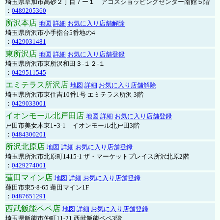
埼玉県草加市高砂２丁目７ー１ アコスショッピングセンター南館５階
：
0489205360
所沢本店
地図
詳細
お気に入り店舗解除
埼玉県所沢市小手指台5番地の4
：
0429031481
東所沢店
地図
詳細
お気に入り店舗登録
埼玉県所沢市東所沢和田３-１２-１
：
0429511545
エミテラス所沢店
地図
詳細
お気に入り店舗解除
埼玉県所沢市東住吉10番1号 エミテラス所沢 3階
：
0429033001
イオンモール北戸田店
地図
詳細
お気に入り店舗登録
戸田市美女木東1ｰ3‐1 イオンモール北戸田3階
：
0484300201
所沢北原店
地図
詳細
お気に入り店舗登録
埼玉県所沢市北原町1415-1 ザ・マーケットプレイス所沢北原2階
：
0429274001
蓮田マイン店
地図
詳細
お気に入り店舗登録
蓮田市東5-8-65 蓮田マイン1F
：
0487651291
西武飯能ペペ店
地図
詳細
お気に入り店舗登録
埼玉県飯能市仲町11-21 西武飯能ペペ3階