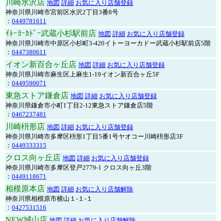
川崎水沢店
地図
詳細
お気に入り店舗登録
神奈川県川崎市宮前区水沢2丁目3番8号
：
0449781611
ｲﾄｰﾖｰｶﾄﾞｰ武蔵小杉駅前店
地図
詳細
お気に入り店舗登録
神奈川県川崎市中原区小杉町3-420イトーヨーカドー武蔵小杉駅前店5階
：
0447380611
イオン新百合ヶ丘店
地図
詳細
お気に入り店舗登録
神奈川県川崎市麻生区上麻生1-19イオン新百合ヶ丘5F
：
0449590071
東急ストア鎌倉店
地図
詳細
お気に入り店舗登録
神奈川県鎌倉市小町1丁目2-12東急ストア鎌倉店5階
：
0467237481
川崎枡形店
地図
詳細
お気に入り店舗登録
神奈川県川崎市多摩区枡形1丁目5番1号ヤオコー川崎枡形店3F
：
0449333315
クロス向ヶ丘店
地図
詳細
お気に入り店舗登録
神奈川県川崎市多摩区登戸2779-1 クロス向ヶ丘3階
：
0449118671
相模原本店
地図
詳細
お気に入り店舗解除
神奈川県相模原市横山１-１-１
：
0427531516
NEW城山店
地図
詳細
お気に入り店舗解除