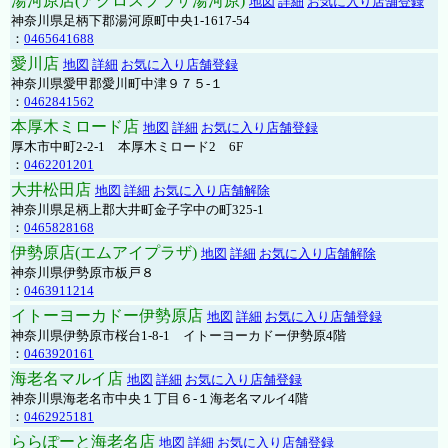
湯河原店(アクロスプラザ湯河原)
地図
詳細
お気に入り店舗登録
神奈川県足柄下郡湯河原町中央1-1617-54
：
0465641688
愛川店
地図
詳細
お気に入り店舗登録
神奈川県愛甲郡愛川町中津９７５-１
：
0462841562
本厚木ミロード店
地図
詳細
お気に入り店舗登録
厚木市中町2-2-1 本厚木ミロード2 6F
：
0462201201
大井松田店
地図
詳細
お気に入り店舗解除
神奈川県足柄上郡大井町金子字中の町325-1
：
0465828168
伊勢原店(エムアイプラザ)
地図
詳細
お気に入り店舗解除
神奈川県伊勢原市板戸８
：
0463911214
イトーヨーカドー伊勢原店
地図
詳細
お気に入り店舗登録
神奈川県伊勢原市桜台1-8-1 イトーヨーカドー伊勢原4階
：
0463920161
海老名マルイ店
地図
詳細
お気に入り店舗登録
神奈川県海老名市中央１丁目６-１海老名マルイ4階
：
0462925181
ららぽーと海老名店
地図
詳細
お気に入り店舗登録