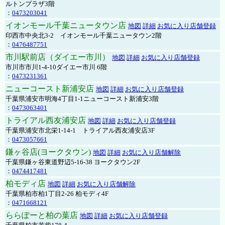
ルトンプラザ3階
：
0473203041
イオンモール千葉ニュータウン店
地図
詳細
お気に入り店舗登録
印西市中央北3-2 イオンモール千葉ニュータウン2階
：
0476487751
市川駅前店（ダイエー市川）
地図
詳細
お気に入り店舗登録
市川市市川1-4-10ダイエー市川 6階
：
0473231361
ニューコースト新浦安店
地図
詳細
お気に入り店舗登録
千葉県浦安市明海4丁目1-1ニューコースト新浦安3階
：
0473063401
トライアル西友浦安店
地図
詳細
お気に入り店舗登録
千葉県浦安市北栄1-14-1 トライアル西友浦安店3F
：
0473057661
鎌ヶ谷店(ヨークタウン)
地図
詳細
お気に入り店舗解除
千葉県鎌ヶ谷東道野辺5-16-38 ヨークタウン2F
：
0474417481
柏モディ店
地図
詳細
お気に入り店舗解除
千葉県柏市柏1丁目2-26 柏モディ4F
：
0471668121
ららぽーと柏の葉店
地図
詳細
お気に入り店舗登録