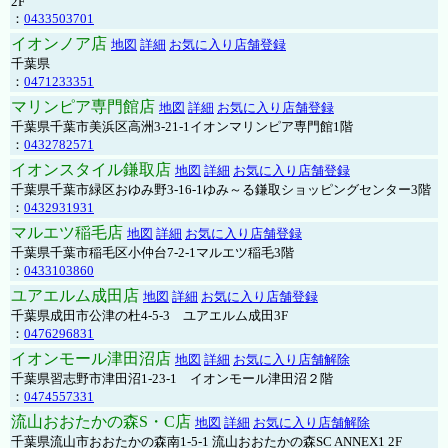
2F
：
0433503701
イオンノア店
地図
詳細
お気に入り店舗登録
千葉県
：
0471233351
マリンピア専門館店
地図
詳細
お気に入り店舗登録
千葉県千葉市美浜区高洲3-21-1イオンマリンピア専門館1階
：
0432782571
イオンスタイル鎌取店
地図
詳細
お気に入り店舗登録
千葉県千葉市緑区おゆみ野3-16-1ゆみ～る鎌取ショッピングセンター3階
：
0432931931
マルエツ稲毛店
地図
詳細
お気に入り店舗登録
千葉県千葉市稲毛区小仲台7-2-1マルエツ稲毛3階
：
0433103860
ユアエルム成田店
地図
詳細
お気に入り店舗登録
千葉県成田市公津の杜4-5-3 ユアエルム成田3F
：
0476296831
イオンモール津田沼店
地図
詳細
お気に入り店舗解除
千葉県習志野市津田沼1-23-1 イオンモール津田沼２階
：
0474557331
流山おおたかの森S・C店
地図
詳細
お気に入り店舗解除
千葉県流山市おおたかの森南1-5-1 流山おおたかの森SC ANNEX1 2F