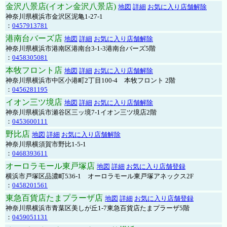
金沢八景店(イオン金沢八景店)
地図
詳細
お気に入り店舗解除
神奈川県横浜市金沢区泥亀1-27-1
：
0457913781
港南台バーズ店
地図
詳細
お気に入り店舗解除
神奈川県横浜市港南区港南台3-1-3港南台バーズ5階
：
0458305081
本牧フロント店
地図
詳細
お気に入り店舗解除
神奈川県横浜市中区小港町2丁目100-4 本牧フロント 2階
：
0456281195
イオン三ツ境店
地図
詳細
お気に入り店舗解除
神奈川県横浜市瀬谷区三ッ境7-1イオン三ツ境店2階
：
0453600111
野比店
地図
詳細
お気に入り店舗解除
神奈川県横須賀市野比1-5-1
：
0468393611
オーロラモール東戸塚店
地図
詳細
お気に入り店舗登録
横浜市戸塚区品濃町536-1 オーロラモール東戸塚アネックス2F
：
0458201561
東急百貨店たまプラーザ店
地図
詳細
お気に入り店舗登録
神奈川県横浜市青葉区美しが丘1-7東急百貨店たまプラーザ5階
：
0459051131