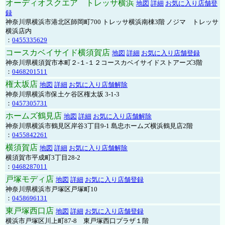
オーディオスクエア トレッサ横浜
地図
詳細
お気に入り店舗登
録
神奈川県横浜市港北区師岡町700 トレッサ横浜南棟3階 ノジマ トレッサ
横浜店内
：
0455335629
コースカベイサイド横須賀店
地図
詳細
お気に入り店舗登録
神奈川県横須賀市本町２-１-１２コースカベイサイドストアーズ3階
：
0468201511
権太坂店
地図
詳細
お気に入り店舗解除
神奈川県横浜市保土ケ谷区権太坂 3-1-3
：
0457305731
ホームズ鶴見店
地図
詳細
お気に入り店舗解除
神奈川県横浜市鶴見区岸谷3丁目9-1 島忠ホームズ横浜鶴見店2階
：
0455842261
横須賀店
地図
詳細
お気に入り店舗解除
横須賀市平成町3丁目28-2
：
0468287011
戸塚モディ店
地図
詳細
お気に入り店舗登録
神奈川県横浜市戸塚区戸塚町10
：
0458696131
東戸塚西口店
地図
詳細
お気に入り店舗登録
横浜市戸塚区川上町87-8 東戸塚西口プラザ１階