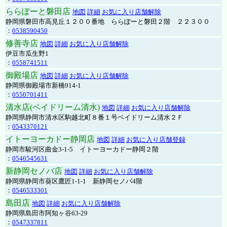
ららぽーと磐田店
地図
詳細
お気に入り店舗解除
静岡県磐田市高見丘１２００番地 ららぽーと磐田２階 ２２３００
：
0538590450
修善寺店
地図
詳細
お気に入り店舗解除
伊豆市瓜生野1
：
0558741511
御殿場店
地図
詳細
お気に入り店舗解除
静岡県御殿場市新橋914-1
：
0550701411
清水店(ベイドリーム清水)
地図
詳細
お気に入り店舗解除
静岡県静岡市清水区駒越北町８番１号ベイドリーム清水２Ｆ
：
0543370121
イトーヨーカドー静岡店
地図
詳細
お気に入り店舗登録
静岡市駿河区曲金3-1-5 イトーヨーカドー静岡２階
：
0546545631
新静岡セノバ店
地図
詳細
お気に入り店舗解除
静岡県静岡市葵区鷹匠1-1-1 新静岡セノバ4階
：
0546533301
島田店
地図
詳細
お気に入り店舗解除
静岡県島田市阿知ヶ谷63-29
：
0547337811