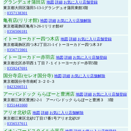
グランデュオ蒲田店
地図
詳細
お気に入り店舗登録
東京都大田区蒲田5-13-1グランデュオ蒲田東館3階
：
0357138301
亀有店(リリオ館)
地図
詳細
お気に入り店舗解除
東京都葛飾区亀有3-26-1リリオ館4F
：
0356506181
イトーヨーカドー四つ木店
地図
詳細
お気に入り店舗登録
東京都葛飾区四つ木2丁目21-1イトーヨーカドー四つ木３F
：
0356715901
イトーヨーカドー赤羽店
地図
詳細
お気に入り店舗登録
東京都北区赤羽西１丁目７-１イトーヨーカドー赤羽5階
：
0359247691
国分寺店(セレオ国分寺)
地図
詳細
お気に入り店舗解除
東京都国分寺市南町３-２０-３
：
0423266511
アーバンドック ららぽーと豊洲店
地図
詳細
お気に入り店舗登録
東京都江東区豊洲2-2-1 アーバンドック ららぽーと豊洲３ 3階
：
0351441660
アリオ北砂店
地図
詳細
お気に入り店舗解除
東京都江東区北砂2丁目17番1号アリオ北砂2F
：
0356537611
イオンフードスタイル小平店