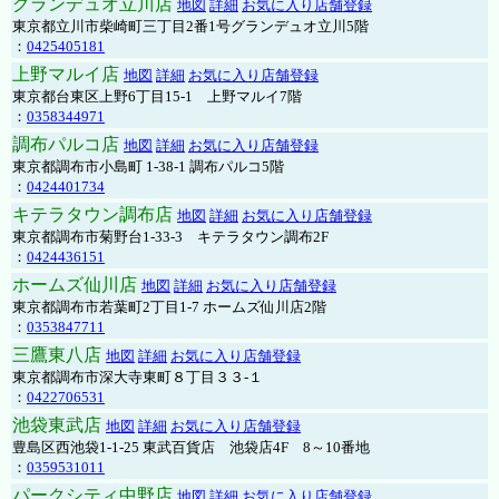
グランデュオ立川店
地図
詳細
お気に入り店舗登録
東京都立川市柴崎町三丁目2番1号グランデュオ立川5階
：
0425405181
上野マルイ店
地図
詳細
お気に入り店舗登録
東京都台東区上野6丁目15-1 上野マルイ7階
：
0358344971
調布パルコ店
地図
詳細
お気に入り店舗登録
東京都調布市小島町 1-38-1 調布パルコ5階
：
0424401734
キテラタウン調布店
地図
詳細
お気に入り店舗登録
東京都調布市菊野台1-33-3 キテラタウン調布2F
：
0424436151
ホームズ仙川店
地図
詳細
お気に入り店舗登録
東京都調布市若葉町2丁目1-7 ホームズ仙川店2階
：
0353847711
三鷹東八店
地図
詳細
お気に入り店舗登録
東京都調布市深大寺東町８丁目３３-１
：
0422706531
池袋東武店
地図
詳細
お気に入り店舗登録
豊島区西池袋1-1-25 東武百貨店 池袋店4F 8～10番地
：
0359531011
パークシティ中野店
地図
詳細
お気に入り店舗登録