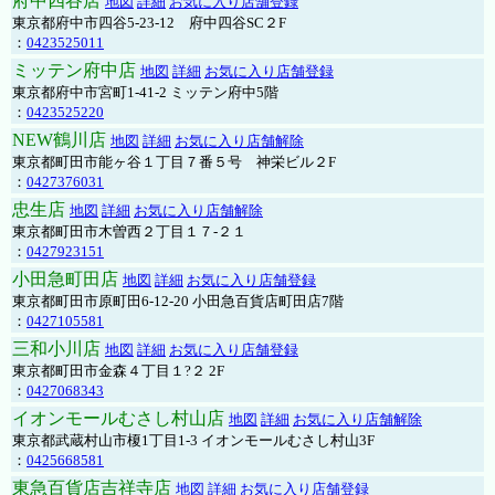
府中四谷店
地図
詳細
お気に入り店舗登録
東京都府中市四谷5-23-12 府中四谷SC２F
：
0423525011
ミッテン府中店
地図
詳細
お気に入り店舗登録
東京都府中市宮町1-41-2 ミッテン府中5階
：
0423525220
NEW鶴川店
地図
詳細
お気に入り店舗解除
東京都町田市能ヶ谷１丁目７番５号 神栄ビル２F
：
0427376031
忠生店
地図
詳細
お気に入り店舗解除
東京都町田市木曽西２丁目１７-２１
：
0427923151
小田急町田店
地図
詳細
お気に入り店舗登録
東京都町田市原町田6-12-20 小田急百貨店町田店7階
：
0427105581
三和小川店
地図
詳細
お気に入り店舗登録
東京都町田市金森４丁目１?２ 2F
：
0427068343
イオンモールむさし村山店
地図
詳細
お気に入り店舗解除
東京都武蔵村山市榎1丁目1-3 イオンモールむさし村山3F
：
0425668581
東急百貨店吉祥寺店
地図
詳細
お気に入り店舗登録