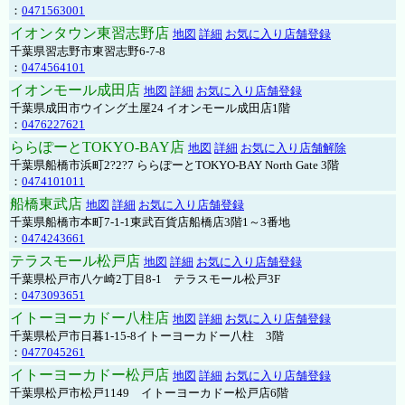
：
0471563001
イオンタウン東習志野店
地図
詳細
お気に入り店舗登録
千葉県習志野市東習志野6-7-8
：
0474564101
イオンモール成田店
地図
詳細
お気に入り店舗登録
千葉県成田市ウイング土屋24 イオンモール成田店1階
：
0476227621
ららぽーとTOKYO-BAY店
地図
詳細
お気に入り店舗解除
千葉県船橋市浜町2?2?7 ららぽーとTOKYO-BAY North Gate 3階
：
0474101011
船橋東武店
地図
詳細
お気に入り店舗登録
千葉県船橋市本町7-1-1東武百貨店船橋店3階1～3番地
：
0474243661
テラスモール松戸店
地図
詳細
お気に入り店舗登録
千葉県松戸市八ケ崎2丁目8-1 テラスモール松戸3F
：
0473093651
イトーヨーカドー八柱店
地図
詳細
お気に入り店舗登録
千葉県松戸市日暮1-15-8イトーヨーカドー八柱 3階
：
0477045261
イトーヨーカドー松戸店
地図
詳細
お気に入り店舗登録
千葉県松戸市松戸1149 イトーヨーカドー松戸店6階