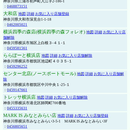
神奈川県三浦市初声町入江字2-186-1
：
0468873151
大和店
地図
詳細
お気に入り店舗登録
神奈川県大和市深見台1-1-18
：
0462005021
横浜四季の森店(横浜四季の森フォレオ)
地図
詳細
お気に入り店
舗解除
神奈川県横浜市旭区上白根３-４１-１
：
0459581561
ららぽーと横浜店
地図
詳細
お気に入り店舗解除
神奈川県横浜市都筑区池辺町４０３５-１
：
0459296252
センター北店(ノースポートモール)
地図
詳細
お気に入り店舗解
除
神奈川県横浜市都筑区中川中央１-25-１
：
0459147661
トレッサ横浜店
地図
詳細
お気に入り店舗解除
神奈川県横浜市港北区師岡町700番地
：
0455335631
MARK IS みなとみらい店
地図
詳細
お気に入り店舗登録
神奈川県横浜市みなとみらい3-5-1 MARK IS みなとみらい3F
：
0456805651