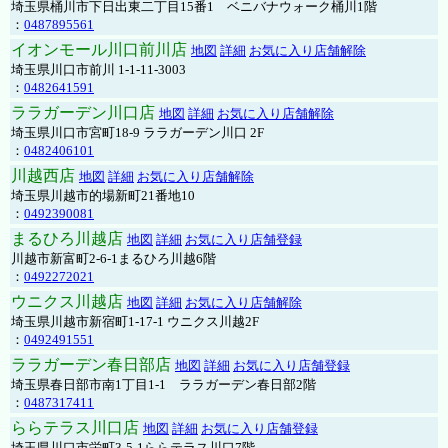
埼玉県桶川市下日出東二丁目15番1 ベニバナウォーク桶川1階
：
0487895561
イオンモール川口前川店
地図
詳細
お気に入り店舗解除
埼玉県川口市前川 1-1-11-3003
：
0482641591
ララガーデン川口店
地図
詳細
お気に入り店舗解除
埼玉県川口市宮町18-9 ララガーデン川口 2F
：
0482406101
川越西店
地図
詳細
お気に入り店舗解除
埼玉県川越市的場新町21番地10
：
0492390081
まるひろ川越店
地図
詳細
お気に入り店舗登録
川越市新富町2-6-1まるひろ川越6階
：
0492272021
ウニクス川越店
地図
詳細
お気に入り店舗解除
埼玉県川越市新宿町1-17-1 ウニクス川越2F
：
0492491551
ララガーデン春日部店
地図
詳細
お気に入り店舗登録
埼玉県春日部市南1丁目1-1 ララガーデン春日部2階
：
0487317411
ららテラス川口店
地図
詳細
お気に入り店舗登録
埼玉県川口市栄町3-5-1ららテラス川口7階