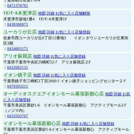
千葉県柏市若柴178-4
：
0471376701
ｲｵﾝﾓｰﾙ木更津店
地図
詳細
お気に入り店舗解除
木更津市築地1番4 ｲｵﾝﾓｰﾙ木更津1F
：
0438306971
ユーカリが丘店
地図
詳細
お気に入り店舗登録
佐倉市西ユーカリが丘6丁目12番地3 イオンタウンユーカリが丘東街
区3階
：
0434603171
アリオ蘇我店
地図
詳細
お気に入り店舗登録
千葉県千葉市中央区川崎町52-7 アリオ蘇我店２F
：
0432082131
イオン銚子店
地図
詳細
お気に入り店舗登録
千葉県銚子市三崎町2丁目2660-1 イオン銚子ショッピングセンター２Ｆ
：
0479303211
オーディオスクエアイオンモール幕張新都心店
地図
詳細
お気
に入り店舗登録
千葉市美浜区豊砂1-6 イオンモール幕張新都心 アクティブモール2Ｆ
（ノジマ内）
：
0433503707
イオンモール幕張新都心店
地図
詳細
お気に入り店舗登録
千葉県千葉市美浜区豊砂1-6イオンモール幕張新都心 アクティブモール