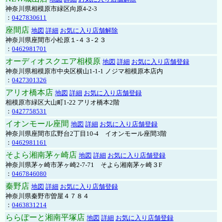
神奈川県相模原市緑区向原4-2-3
：
0427830611
座間店
地図
詳細
お気に入り店舗解除
神奈川県座間市小松原１-４３-２３
：
0462981701
オーディオスクエア相模原
地図
詳細
お気に入り店舗登録
神奈川県相模原市中央区横山1-1-1 ノジマ相模原本店内
：
0427301326
アリオ橋本店
地図
詳細
お気に入り店舗登録
相模原市緑区大山町1-22 アリオ橋本2階
：
0427758531
イオンモール座間
地図
詳細
お気に入り店舗登録
神奈川県座間市広野台2丁目10-4 イオンモール座間3階
：
0462981161
そよら湘南茅ヶ崎店
地図
詳細
お気に入り店舗登録
神奈川県茅ヶ崎市茅ヶ崎2‐7‐71 そよら湘南茅ヶ崎３F
：
0467846080
秦野店
地図
詳細
お気に入り店舗登録
神奈川県秦野市曽屋４７８４
：
0463831214
ららぽーと湘南平塚店
地図
詳細
お気に入り店舗登録