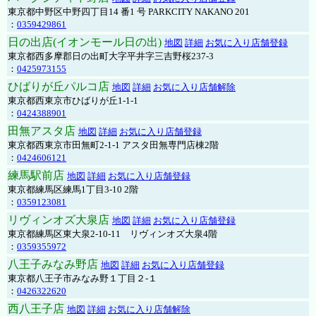
東京都中野区中野四丁目14 番1 号 PARKCITY NAKANO 201
：
0359429861
日の出店(イオンモール日の出)
地図
詳細
お気に入り店舗登録
東京都西多摩郡日の出町大字平井字三吉野桜237-3
：
0425973155
ひばりが丘パルコ店
地図
詳細
お気に入り店舗解除
東京都西東京市ひばりが丘1-1-1
：
0424388901
田無アスタ店
地図
詳細
お気に入り店舗登録
東京都西東京市田無町2-1-1 アスタ田無専門店棟2階
：
0424606121
練馬駅前店
地図
詳細
お気に入り店舗登録
東京都練馬区練馬1丁目3-10 2階
：
0359123081
リヴィンオズ大泉店
地図
詳細
お気に入り店舗登録
東京都練馬区東大泉2-10-11 リヴィンオズ大泉4階
：
0359355972
八王子みなみ野店
地図
詳細
お気に入り店舗登録
東京都八王子市みなみ野１丁目２-１
：
0426322620
西八王子店
地図
詳細
お気に入り店舗解除