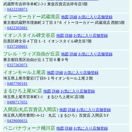
武蔵野市吉祥寺本町2-3-1 東急百貨店吉祥寺店5階
：
0422238971
イトーヨーカドー武蔵境店
地図
詳細
お気に入り店舗登録
東京都武蔵野市境南町２丁目３?６ イトーヨーカドー 武蔵境店 西館5階
：
0422303081
イオンスタイル碑文谷店
地図
詳細
お気に入り店舗登録
目黒区碑文谷４丁目１-１ イオンスタイル碑文谷7階
：
0357208661
フレル・ウィズ自由が丘店
地図
詳細
お気に入り店舗登録
東京都目黒区自由が丘１丁目６番９号
：
0357263071
イオンモール上尾店
地図
詳細
お気に入り店舗登録
埼玉県上尾市愛宕3丁目8-１号イオンモール上尾２階
：
0487790181
まるひろ上尾SC店
地図
詳細
お気に入り店舗登録
埼玉県上尾市宮本町1-1 まるひろ上尾SC店5階
：
0488717051
入間店(丸広百貨店入間店)
地図
詳細
お気に入り店舗登録
埼玉県入間市豊岡1-6-12 丸広（まるひろ）百貨店 入間店５F
：
0429606631
ベニバナウォーク桶川店
地図
詳細
お気に入り店舗登録