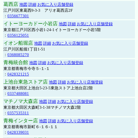
葛西店
地図
詳細
お気に入り店舗登録
江戸川区東葛西9-3-3 アリオ葛西店2F
：
0356677301
イトーヨーカドー小岩店
地図
詳細
お気に入り店舗登録
東京都江戸川区西小岩1-24-1イトーヨーカドー小岩5階
：
0356125051
イオン船堀店
地図
詳細
お気に入り店舗登録
江戸川区船堀1丁目1-51
：
0368085270
青梅統合館
地図
詳細
お気に入り店舗登録
東京都青梅市今寺５-１-１
：
0428321215
上池台東急ストア店
地図
詳細
お気に入り店舗登録
東京都大田区上池台5-23-5東急ストア上池台店2階
：
0337488081
マチノマ大森店
地図
詳細
お気に入り店舗登録
東京都大田区大森町3-1-38マチノマ大森2階
：
0357535311
青梅インター店
地図
詳細
お気に入り店舗登録
東京都青梅市新町６-１６-１１
：
0428339031