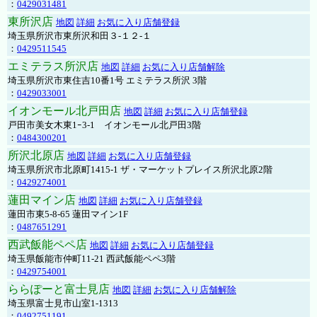
：
0429031481
東所沢店
地図
詳細
お気に入り店舗登録
埼玉県所沢市東所沢和田３-１２-１
：
0429511545
エミテラス所沢店
地図
詳細
お気に入り店舗解除
埼玉県所沢市東住吉10番1号 エミテラス所沢 3階
：
0429033001
イオンモール北戸田店
地図
詳細
お気に入り店舗登録
戸田市美女木東1ｰ3‐1 イオンモール北戸田3階
：
0484300201
所沢北原店
地図
詳細
お気に入り店舗登録
埼玉県所沢市北原町1415-1 ザ・マーケットプレイス所沢北原2階
：
0429274001
蓮田マイン店
地図
詳細
お気に入り店舗登録
蓮田市東5-8-65 蓮田マイン1F
：
0487651291
西武飯能ペペ店
地図
詳細
お気に入り店舗登録
埼玉県飯能市仲町11-21 西武飯能ペペ3階
：
0429754001
ららぽーと富士見店
地図
詳細
お気に入り店舗解除
埼玉県富士見市山室1-1313
：
0492751191