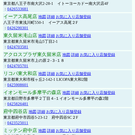
東京都八王子市南大沢2-28-1 イトーヨーカドー南大沢店4F
：
0426533681
イーアス高尾店
地図
詳細
お気に入り店舗登録
八王子市東浅川町550-1 イーアス高尾２F
：
0426290301
東久留米滝山店
地図
詳細
お気に入り店舗登録
東京都東久留米市滝山5丁目2-1
：
0424703581
アクロスプラザ東久留米店
地図
詳細
お気に入り店舗登録
東京都東久留米市上の原２-３-１８
：
0424705701
リコパ東大和店
地図
詳細
お気に入り店舗登録
東京都東大和市桜ヶ丘2-142-1 LICOPA東大和2階
：
0425908601
イオンモール多摩平の森店
地図
詳細
お気に入り店舗登録
東京都日野市多摩平２丁目４-１イオンモール多摩平の森2階
：
0425826481
府中四谷店
地図
詳細
お気に入り店舗登録
東京都府中市四谷5-23-12 府中四谷SC２F
：
0423525011
ミッテン府中店
地図
詳細
お気に入り店舗登録