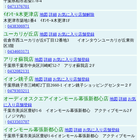
千葉県柏市若柴178-4
：
0471376701
ｲｵﾝﾓｰﾙ木更津店
地図
詳細
お気に入り店舗解除
木更津市築地1番4 ｲｵﾝﾓｰﾙ木更津1F
：
0438306971
ユーカリが丘店
地図
詳細
お気に入り店舗登録
佐倉市西ユーカリが丘6丁目12番地3 イオンタウンユーカリが丘東街
区3階
：
0434603171
アリオ蘇我店
地図
詳細
お気に入り店舗登録
千葉県千葉市中央区川崎町52-7 アリオ蘇我店２F
：
0432082131
イオン銚子店
地図
詳細
お気に入り店舗登録
千葉県銚子市三崎町2丁目2660-1 イオン銚子ショッピングセンター２Ｆ
：
0479303211
オーディオスクエアイオンモール幕張新都心店
地図
詳細
お気
に入り店舗登録
千葉市美浜区豊砂1-6 イオンモール幕張新都心 アクティブモール2Ｆ
（ノジマ内）
：
0433503707
イオンモール幕張新都心店
地図
詳細
お気に入り店舗登録
千葉県千葉市美浜区豊砂1-6イオンモール幕張新都心 アクティブモール