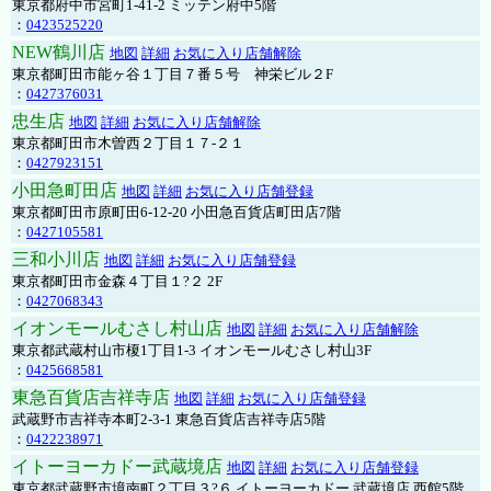
東京都府中市宮町1-41-2 ミッテン府中5階
：
0423525220
NEW鶴川店
地図
詳細
お気に入り店舗解除
東京都町田市能ヶ谷１丁目７番５号 神栄ビル２F
：
0427376031
忠生店
地図
詳細
お気に入り店舗解除
東京都町田市木曽西２丁目１７-２１
：
0427923151
小田急町田店
地図
詳細
お気に入り店舗登録
東京都町田市原町田6-12-20 小田急百貨店町田店7階
：
0427105581
三和小川店
地図
詳細
お気に入り店舗登録
東京都町田市金森４丁目１?２ 2F
：
0427068343
イオンモールむさし村山店
地図
詳細
お気に入り店舗解除
東京都武蔵村山市榎1丁目1-3 イオンモールむさし村山3F
：
0425668581
東急百貨店吉祥寺店
地図
詳細
お気に入り店舗登録
武蔵野市吉祥寺本町2-3-1 東急百貨店吉祥寺店5階
：
0422238971
イトーヨーカドー武蔵境店
地図
詳細
お気に入り店舗登録
東京都武蔵野市境南町２丁目３?６ イトーヨーカドー 武蔵境店 西館5階