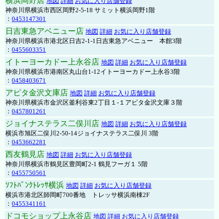
横浜岡野店
地図
詳細
お気に入り店舗登録
神奈川県横浜市西区岡野2-5-18 サミット横浜岡野1階
：
0453147301
日吉東急アベニュー店
地図
詳細
お気に入り店舗登録
神奈川県横浜市港北区日吉2-1-1日吉東急アベニュー 本館3階
：
0455603351
イトーヨーカドー上永谷店
地図
詳細
お気に入り店舗登録
神奈川県横浜市港南区丸山台1-12イトーヨーカドー上永谷3階
：
0458403671
アピタ金沢文庫店
地図
詳細
お気に入り店舗登録
神奈川県横浜市金沢区釜利谷東2丁目１-１アピタ金沢文庫３階
：
0457801261
ジョイナステラス二俣川店
地図
詳細
お気に入り店舗登録
横浜市旭区二俣川2-50-14ジョイナステラス二俣川 3階
：
0453662281
西友鶴見店
地図
詳細
お気に入り店舗登録
神奈川県横浜市鶴見区豊岡町2-1 鶴見フーガ１ 5階
：
0455750561
ｿﾌﾄﾊﾞﾝｸﾄﾚｯｻ横浜
地図
詳細
お気に入り店舗登録
横浜市港北区師岡町700番地 トレッサ横浜南棟2F
：
0455341161
ドコモショップ上永谷店
地図
詳細
お気に入り店舗登録