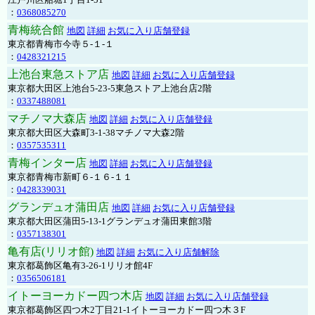
：
0368085270
青梅統合館
地図
詳細
お気に入り店舗登録
東京都青梅市今寺５-１-１
：
0428321215
上池台東急ストア店
地図
詳細
お気に入り店舗登録
東京都大田区上池台5-23-5東急ストア上池台店2階
：
0337488081
マチノマ大森店
地図
詳細
お気に入り店舗登録
東京都大田区大森町3-1-38マチノマ大森2階
：
0357535311
青梅インター店
地図
詳細
お気に入り店舗登録
東京都青梅市新町６-１６-１１
：
0428339031
グランデュオ蒲田店
地図
詳細
お気に入り店舗登録
東京都大田区蒲田5-13-1グランデュオ蒲田東館3階
：
0357138301
亀有店(リリオ館)
地図
詳細
お気に入り店舗解除
東京都葛飾区亀有3-26-1リリオ館4F
：
0356506181
イトーヨーカドー四つ木店
地図
詳細
お気に入り店舗登録
東京都葛飾区四つ木2丁目21-1イトーヨーカドー四つ木３F