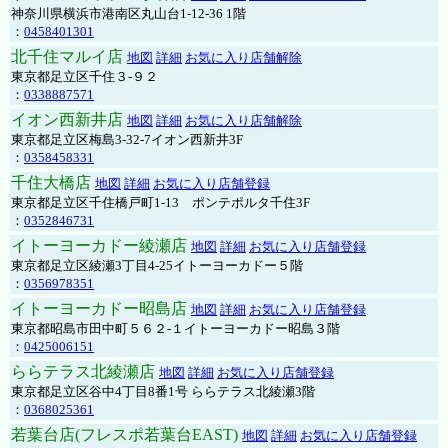
神奈川県横浜市港南区丸山台1-12-36 1階
：
0458401301
北千住マルイ店
地図
詳細
お気に入り店舗解除
東京都足立区千住３-９２
：
0338887571
イオン西新井店
地図
詳細
お気に入り店舗解除
東京都足立区梅島3-32-7イオン西新井3F
：
0358458331
千住大橋店
地図
詳細
お気に入り店舗登録
東京都足立区千住橋戸町1-13 ポンテポルタ千住3F
：
0352846731
イトーヨーカドー綾瀬店
地図
詳細
お気に入り店舗登録
東京都足立区綾瀬3丁目4-25イトーヨーカドー５階
：
0356978351
イトーヨーカドー昭島店
地図
詳細
お気に入り店舗登録
東京都昭島市田中町５６２-１イトーヨーカドー昭島３階
：
0425006151
ららテラス北綾瀬店
地図
詳細
お気に入り店舗登録
東京都足立区谷中4丁目8番1号 ららテラス北綾瀬3階
：
0368025361
若葉台店(フレスポ若葉台EAST)
地図
詳細
お気に入り店舗登録