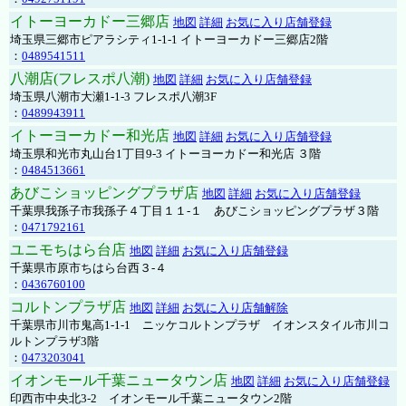
イトーヨーカドー三郷店
地図
詳細
お気に入り店舗登録
埼玉県三郷市ピアラシティ1-1-1 イトーヨーカドー三郷店2階
：
0489541511
八潮店(フレスポ八潮)
地図
詳細
お気に入り店舗登録
埼玉県八潮市大瀬1-1-3 フレスポ八潮3F
：
0489943911
イトーヨーカドー和光店
地図
詳細
お気に入り店舗登録
埼玉県和光市丸山台1丁目9-3 イトーヨーカドー和光店 ３階
：
0484513661
あびこショッピングプラザ店
地図
詳細
お気に入り店舗登録
千葉県我孫子市我孫子４丁目１１-１ あびこショッピングプラザ３階
：
0471792161
ユニモちはら台店
地図
詳細
お気に入り店舗登録
千葉県市原市ちはら台西３-４
：
0436760100
コルトンプラザ店
地図
詳細
お気に入り店舗解除
千葉県市川市鬼高1-1-1 ニッケコルトンプラザ イオンスタイル市川コ
ルトンプラザ3階
：
0473203041
イオンモール千葉ニュータウン店
地図
詳細
お気に入り店舗登録
印西市中央北3-2 イオンモール千葉ニュータウン2階