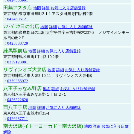
：
0424388901
田無アスタ店
地図
詳細
お気に入り店舗登録
東京都西東京市田無町2-1-1 アスタ田無専門店棟2階
：
0424606121
ｿﾌﾄﾊﾞﾝｸ日の出店
地図
詳細
お気に入り店舗解除
東京都西多摩郡日の出町大字平井字三吉野桜木237-3 ノジマイオンモー
ル日の出2Ｆ
：
0425888729
練馬駅前店
地図
詳細
お気に入り店舗登録
東京都練馬区練馬1丁目3-10 2階
：
0359123081
リヴィンオズ大泉店
地図
詳細
お気に入り店舗登録
東京都練馬区東大泉2-10-11 リヴィンオズ大泉4階
：
0359355972
八王子みなみ野店
地図
詳細
お気に入り店舗登録
東京都八王子市みなみ野１丁目２-１
：
0426322620
西八王子店
地図
詳細
お気に入り店舗解除
東京都八王子市並木町35-1
：
0426687711
南大沢店(イトーヨーカドー南大沢店)
地図
詳細
お気に入り店舗
解除