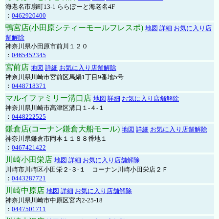
海老名市扇町13-1 ららぽーと海老名4F
：
0462920400
鴨宮店(小田原シティーモールフレスポ)
地図
詳細
お気に入り店
舗解除
神奈川県小田原市前川１２０
：
0465452345
宮前店
地図
詳細
お気に入り店舗解除
神奈川県川崎市宮前区馬絹1丁目9番地5号
：
0448718371
マルイファミリー溝口店
地図
詳細
お気に入り店舗解除
神奈川県川崎市高津区溝口１-４-１
：
0448222525
鎌倉店(コーナン鎌倉大船モール)
地図
詳細
お気に入り店舗解除
神奈川県鎌倉市岡本１１８８番地１
：
0467421422
川崎小田栄店
地図
詳細
お気に入り店舗解除
川崎市川崎区小田栄２‐３‐１ コーナン川崎小田栄店２Ｆ
：
0443287721
川崎中原店
地図
詳細
お気に入り店舗解除
神奈川県川崎市中原区宮内2-25-18
：
0447501711