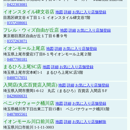
：
0422303081
イオンスタイル碑文谷店
地図
詳細
お気に入り店舗登録
目黒区碑文谷４丁目１-１ イオンスタイル碑文谷7階
：
0357208661
フレル・ウィズ自由が丘店
地図
詳細
お気に入り店舗登録
東京都目黒区自由が丘１丁目６番９号
：
0357263071
イオンモール上尾店
地図
詳細
お気に入り店舗登録
埼玉県上尾市愛宕3丁目8-１号イオンモール上尾２階
：
0487790181
まるひろ上尾SC店
地図
詳細
お気に入り店舗登録
埼玉県上尾市宮本町1-1 まるひろ上尾SC店5階
：
0488717051
入間店(丸広百貨店入間店)
地図
詳細
お気に入り店舗登録
埼玉県入間市豊岡1-6-12 丸広（まるひろ）百貨店 入間店５F
：
0429606631
ベニバナウォーク桶川店
地図
詳細
お気に入り店舗登録
埼玉県桶川市下日出東二丁目15番1 ベニバナウォーク桶川1階
：
0487895561
イオンモール川口前川店
地図
詳細
お気に入り店舗解除
埼玉県川口市前川 1-1-11-3003