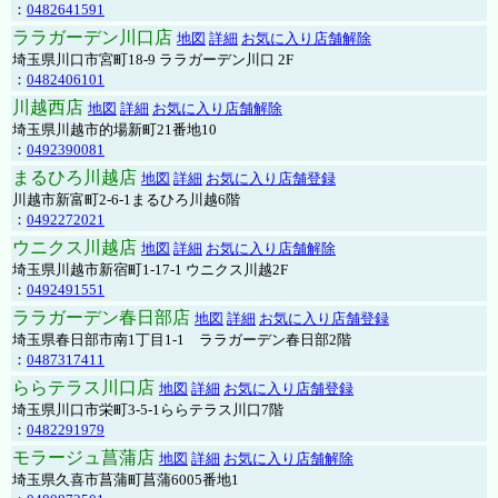
：
0482641591
ララガーデン川口店
地図
詳細
お気に入り店舗解除
埼玉県川口市宮町18-9 ララガーデン川口 2F
：
0482406101
川越西店
地図
詳細
お気に入り店舗解除
埼玉県川越市的場新町21番地10
：
0492390081
まるひろ川越店
地図
詳細
お気に入り店舗登録
川越市新富町2-6-1まるひろ川越6階
：
0492272021
ウニクス川越店
地図
詳細
お気に入り店舗解除
埼玉県川越市新宿町1-17-1 ウニクス川越2F
：
0492491551
ララガーデン春日部店
地図
詳細
お気に入り店舗登録
埼玉県春日部市南1丁目1-1 ララガーデン春日部2階
：
0487317411
ららテラス川口店
地図
詳細
お気に入り店舗登録
埼玉県川口市栄町3-5-1ららテラス川口7階
：
0482291979
モラージュ菖蒲店
地図
詳細
お気に入り店舗解除
埼玉県久喜市菖蒲町菖蒲6005番地1