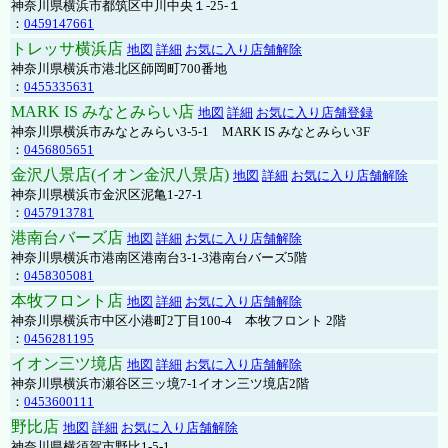
神奈川県横浜市都筑区中川中央１-25-１
：
0459147661
トレッサ横浜店
地図
詳細
お気に入り店舗解除
神奈川県横浜市港北区師岡町700番地
：
0455335631
MARK IS みなとみらい店
地図
詳細
お気に入り店舗登録
神奈川県横浜市みなとみらい3-5-1 MARK IS みなとみらい3F
：
0456805651
金沢八景店(イオン金沢八景店)
地図
詳細
お気に入り店舗解除
神奈川県横浜市金沢区泥亀1-27-1
：
0457913781
港南台バーズ店
地図
詳細
お気に入り店舗解除
神奈川県横浜市港南区港南台3-1-3港南台バーズ5階
：
0458305081
本牧フロント店
地図
詳細
お気に入り店舗解除
神奈川県横浜市中区小港町2丁目100-4 本牧フロント 2階
：
0456281195
イオン三ツ境店
地図
詳細
お気に入り店舗解除
神奈川県横浜市瀬谷区三ッ境7-1イオン三ツ境店2階
：
0453600111
野比店
地図
詳細
お気に入り店舗解除
神奈川県横須賀市野比1-5-1