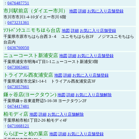
：
0476487751
市川駅前店（ダイエー市川）
地図
詳細
お気に入り店舗登録
市川市市川1-4-10ダイエー市川 6階
：
0473231361
ｿﾌﾄﾊﾞﾝｸユニモちはら台店
地図
詳細
お気に入り店舗登録
千葉県市原市ちはら台西３-４ ユニモちはら台2F ノジマユニモちはら
台店内
：
0436760050
ニューコースト新浦安店
地図
詳細
お気に入り店舗登録
千葉県浦安市明海4丁目1-1ニューコースト新浦安3階
：
0473063401
トライアル西友浦安店
地図
詳細
お気に入り店舗登録
千葉県浦安市北栄1-14-1 トライアル西友浦安店3F
：
0473057661
鎌ヶ谷店(ヨークタウン)
地図
詳細
お気に入り店舗解除
千葉県鎌ヶ谷東道野辺5-16-38 ヨークタウン2F
：
0474417481
柏モディ店
地図
詳細
お気に入り店舗解除
千葉県柏市柏1丁目2-26 柏モディ4F
：
0471668121
ららぽーと柏の葉店
地図
詳細
お気に入り店舗登録