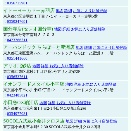
：
0356715901
イトーヨーカドー赤羽店
地図
詳細
お気に入り店舗登録
東京都北区赤羽西１丁目７-１イトーヨーカドー赤羽5階
：
0359247691
国分寺店(セレオ国分寺)
地図
詳細
お気に入り店舗解除
東京都国分寺市南町３-２０-３
：
0423266511
アーバンドック ららぽーと豊洲店
地図
詳細
お気に入り店舗登録
東京都江東区豊洲2-2-1 アーバンドック ららぽーと豊洲３ 3階
：
0351441660
アリオ北砂店
地図
詳細
お気に入り店舗解除
東京都江東区北砂2丁目17番1号アリオ北砂2F
：
0356537611
イオンフードスタイル小平店
地図
詳細
お気に入り店舗登録
東京都小平市小川東町2丁目12-1 イオンフードスタイル小平2階
：
0423485821
小田急OX狛江店
地図
詳細
お気に入り店舗登録
東京都狛江市元和泉1丁目2-1小田急OX狛江店2階
：
0354977031
SOCOLA武蔵小金井クロス店
地図
詳細
お気に入り店舗登録
東京都小金井市本町6-2-30 SOCOLA武蔵小金井クロス3階