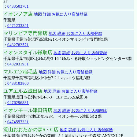
2F
：
0433503701
イオンノア店
地図
詳細
お気に入り店舗登録
千葉県
：
0471233351
マリンピア専門館店
地図
詳細
お気に入り店舗登録
千葉県千葉市美浜区高洲3-21-1イオンマリンピア専門館1階
：
0432782571
イオンスタイル鎌取店
地図
詳細
お気に入り店舗登録
千葉県千葉市緑区おゆみ野3-16-1ゆみ～る鎌取ショッピングセンター3階
：
0432931931
マルエツ稲毛店
地図
詳細
お気に入り店舗登録
千葉県千葉市稲毛区小仲台7-2-1マルエツ稲毛3階
：
0433103860
ユアエルム成田店
地図
詳細
お気に入り店舗登録
千葉県成田市公津の杜4-5-3 ユアエルム成田3F
：
0476296831
イオンモール津田沼店
地図
詳細
お気に入り店舗解除
千葉県習志野市津田沼1-23-1 イオンモール津田沼２階
：
0474557331
流山おおたかの森S・C店
地図
詳細
お気に入り店舗解除
千葉県流山市おおたかの森南1-5-1 流山おおたかの森SC ANNEX1 2F