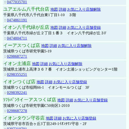
：
0477035701
ユアエルム八千代台店
地図
詳細
お気に入り店舗解除
千葉県八千代市八千代台東1丁目1-10 ３階
：
0474861191
イオン八千代緑が丘店
地図
詳細
お気に入り店舗登録
千葉県八千代市緑が丘２丁目１番３ イオン八千代緑が丘３F
：
0474804711
イーアスつくば店
地図
詳細
お気に入り店舗解除
茨城県つくば市研究学園5-19
：
0298687271
イオン土浦店
地図
詳細
お気に入り店舗解除
茨城県土浦市上高津３６７番 イオン土浦ショッピングセンター1階
：
0298355251
イオンつくば店
地図
詳細
お気に入り店舗登録
茨城県つくば市稲岡66-1 イオンモールつくば 3F
：
0298392241
ｿﾌﾄﾊﾞﾝｸイーアスつくば店
地図
詳細
お気に入り店舗登録
茨城県つくば市研究学園C50街区1-2010
：
0298687278
イオンタウン守谷店
地図
詳細
お気に入り店舗登録
茨城県守谷市百合ヶ丘3丁目249-1ｲｵﾝﾀｳﾝ守谷・2F
：
0297210701