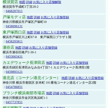
横須賀店
地図
詳細
お気に入り店舗解除
横須賀市平成町3丁目28-2
：
0468287011
戸塚モディ店
地図
詳細
お気に入り店舗登録
神奈川県横浜市戸塚区戸塚町10
：
0458696131
東戸塚西口店
地図
詳細
お気に入り店舗登録
横浜市戸塚区川上町87-8 東戸塚西口プラザ１階
：
0458293811
瀬谷店
地図
詳細
お気に入り店舗登録
横浜市瀬谷区橋戸2-36-1
：
0453063431
カエデウォーク長津田店
地図
詳細
お気に入り店舗登録
横浜市緑区長津田みなみ台4丁目7-1 カエデウォーク長津田1階
：
0459893121
港北店（コーナン港北インター）
地図
詳細
お気に入り店舗登録
神奈川県 横浜市都筑区 折本町 191番地コーナン港北インター店2階
：
0454786851
ブランチ横浜南部市場店
地図
詳細
お気に入り店舗登録
神奈川県横浜市金沢区鳥浜町1-1
：
0457737851