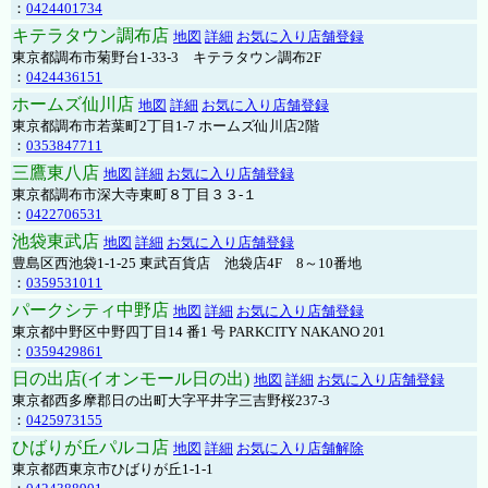
：
0424401734
キテラタウン調布店
地図
詳細
お気に入り店舗登録
東京都調布市菊野台1-33-3 キテラタウン調布2F
：
0424436151
ホームズ仙川店
地図
詳細
お気に入り店舗登録
東京都調布市若葉町2丁目1-7 ホームズ仙川店2階
：
0353847711
三鷹東八店
地図
詳細
お気に入り店舗登録
東京都調布市深大寺東町８丁目３３-１
：
0422706531
池袋東武店
地図
詳細
お気に入り店舗登録
豊島区西池袋1-1-25 東武百貨店 池袋店4F 8～10番地
：
0359531011
パークシティ中野店
地図
詳細
お気に入り店舗登録
東京都中野区中野四丁目14 番1 号 PARKCITY NAKANO 201
：
0359429861
日の出店(イオンモール日の出)
地図
詳細
お気に入り店舗登録
東京都西多摩郡日の出町大字平井字三吉野桜237-3
：
0425973155
ひばりが丘パルコ店
地図
詳細
お気に入り店舗解除
東京都西東京市ひばりが丘1-1-1