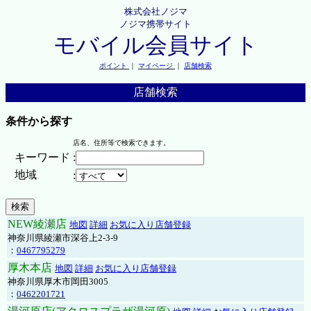
株式会社ノジマ
ノジマ携帯サイト
モバイル会員サイト
ポイント
｜
マイページ
｜
店舗検索
店舗検索
条件から探す
店名、住所等で検索できます。
キーワード
:
地域
:
NEW綾瀬店
地図
詳細
お気に入り店舗登録
神奈川県綾瀬市深谷上2-3-9
：
0467795279
厚木本店
地図
詳細
お気に入り店舗登録
神奈川県厚木市岡田3005
：
0462201721