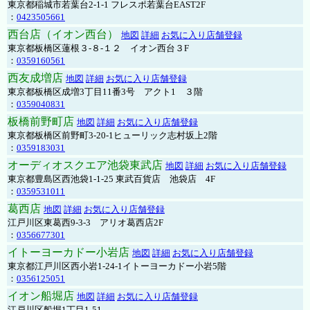
東京都稲城市若葉台2-1-1 フレスポ若葉台EAST2F
：
0423505661
西台店（イオン西台）
地図
詳細
お気に入り店舗登録
東京都板橋区蓮根３-８-１２ イオン西台３F
：
0359160561
西友成増店
地図
詳細
お気に入り店舗登録
東京都板橋区成増3丁目11番3号 アクト1 ３階
：
0359040831
板橋前野町店
地図
詳細
お気に入り店舗登録
東京都板橋区前野町3-20-1ヒューリック志村坂上2階
：
0359183031
オーディオスクエア池袋東武店
地図
詳細
お気に入り店舗登録
東京都豊島区西池袋1-1-25 東武百貨店 池袋店 4F
：
0359531011
葛西店
地図
詳細
お気に入り店舗登録
江戸川区東葛西9-3-3 アリオ葛西店2F
：
0356677301
イトーヨーカドー小岩店
地図
詳細
お気に入り店舗登録
東京都江戸川区西小岩1-24-1イトーヨーカドー小岩5階
：
0356125051
イオン船堀店
地図
詳細
お気に入り店舗登録
江戸川区船堀1丁目1-51