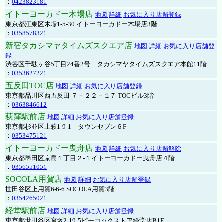
：
0423823181
イトーヨーカドー木場店
地図
詳細
お気に入り店舗登録
東京都江東区木場1-5-30 イトーヨーカドー木場店3階
：
0358578321
新宿タカシマヤタイムズスクエア店
地図
詳細
お気に入り店舗登
録
渋谷区千駄ヶ谷5丁目24番2号 タカシマヤタイムズスクエア本館11階
：
0353627221
五反田TOC店
地図
詳細
お気に入り店舗登録
東京都品川区西五反田 ７－２２－１７ TOCビル3階
：
0363846612
荻窪駅前店
地図
詳細
お気に入り店舗登録
東京都杉並区上萩1-9-1 タウンセブン６F
：
0353475121
イトーヨーカドー曳舟店
地図
詳細
お気に入り店舗解除
東京都墨田区京島１丁目２-１イトーヨーカドー曳舟店４階
：
0356551051
SOCOLA用賀店
地図
詳細
お気に入り店舗登録
世田谷区上用賀6-6-6 SOCOLA用賀3階
：
0354265021
経堂駅前店
地図
詳細
お気に入り店舗登録
東京都世田谷区宮坂2-19-5ピーコックストア経堂店B1F