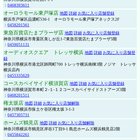
：
0468393611
オーロラモール東戸塚店
地図
詳細
お気に入り店舗登録
横浜市戸塚区品濃町536-1 オーロラモール東戸塚アネックス2F
：
0458201561
東急百貨店たまプラーザ店
地図
詳細
お気に入り店舗登録
神奈川県横浜市青葉区美しが丘1-7東急百貨店たまプラーザ5階
：
0459051131
オーディオスクエア トレッサ横浜
地図
詳細
お気に入り店舗登
録
神奈川県横浜市港北区師岡町700 トレッサ横浜南棟3階 ノジマ トレッサ
横浜店内
：
0455335629
コースカベイサイド横須賀店
地図
詳細
お気に入り店舗登録
神奈川県横須賀市本町２-１-１２コースカベイサイドストアーズ3階
：
0468201511
権太坂店
地図
詳細
お気に入り店舗解除
神奈川県横浜市保土ケ谷区権太坂 3-1-3
：
0457305731
ホームズ鶴見店
地図
詳細
お気に入り店舗解除
神奈川県横浜市鶴見区岸谷3丁目9-1 島忠ホームズ横浜鶴見店2階
：
0455842261