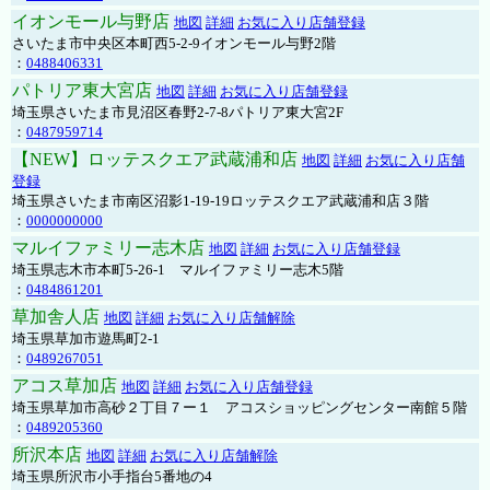
イオンモール与野店
地図
詳細
お気に入り店舗登録
さいたま市中央区本町西5-2-9イオンモール与野2階
：
0488406331
パトリア東大宮店
地図
詳細
お気に入り店舗登録
埼玉県さいたま市見沼区春野2-7-8パトリア東大宮2F
：
0487959714
【NEW】ロッテスクエア武蔵浦和店
地図
詳細
お気に入り店舗
登録
埼玉県さいたま市南区沼影1-19-19ロッテスクエア武蔵浦和店３階
：
0000000000
マルイファミリー志木店
地図
詳細
お気に入り店舗登録
埼玉県志木市本町5-26-1 マルイファミリー志木5階
：
0484861201
草加舎人店
地図
詳細
お気に入り店舗解除
埼玉県草加市遊馬町2-1
：
0489267051
アコス草加店
地図
詳細
お気に入り店舗登録
埼玉県草加市高砂２丁目７ー１ アコスショッピングセンター南館５階
：
0489205360
所沢本店
地図
詳細
お気に入り店舗解除
埼玉県所沢市小手指台5番地の4