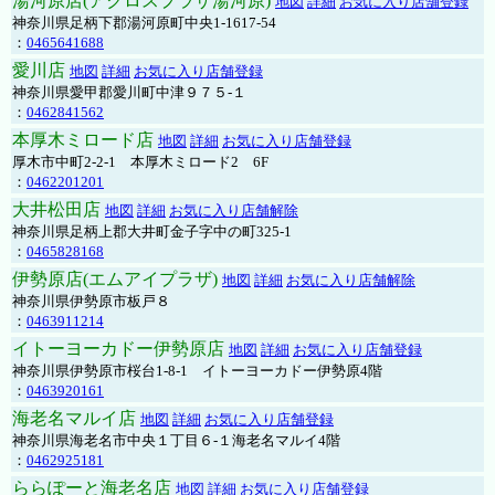
湯河原店(アクロスプラザ湯河原)
地図
詳細
お気に入り店舗登録
神奈川県足柄下郡湯河原町中央1-1617-54
：
0465641688
愛川店
地図
詳細
お気に入り店舗登録
神奈川県愛甲郡愛川町中津９７５-１
：
0462841562
本厚木ミロード店
地図
詳細
お気に入り店舗登録
厚木市中町2-2-1 本厚木ミロード2 6F
：
0462201201
大井松田店
地図
詳細
お気に入り店舗解除
神奈川県足柄上郡大井町金子字中の町325-1
：
0465828168
伊勢原店(エムアイプラザ)
地図
詳細
お気に入り店舗解除
神奈川県伊勢原市板戸８
：
0463911214
イトーヨーカドー伊勢原店
地図
詳細
お気に入り店舗登録
神奈川県伊勢原市桜台1-8-1 イトーヨーカドー伊勢原4階
：
0463920161
海老名マルイ店
地図
詳細
お気に入り店舗登録
神奈川県海老名市中央１丁目６-１海老名マルイ4階
：
0462925181
ららぽーと海老名店
地図
詳細
お気に入り店舗登録