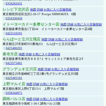
：
0354262431
レシピ下北沢店
地図
詳細
お気に入り店舗登録
東京都世田谷区北沢2-20-17 Ｒecipe SHIMOKITA 6階
：
0354330450
イトーヨーカドー多摩センター店
地図
詳細
お気に入り店舗登録
東京都多摩市落合1丁目44 イトーヨーカドー多摩センター店4階
：
0423110191
ららぽーと立川立飛店
地図
詳細
お気に入り店舗登録
東京都立川市泉町935番地の1 ららぽーと立川立飛1F
：
0425486201
東寺方店
地図
詳細
お気に入り店舗登録
東京都多摩市東寺方６６０?１ サミットストア東寺方店２F
：
0423573461
グランデュオ立川店
地図
詳細
お気に入り店舗登録
東京都立川市柴崎町三丁目2番1号グランデュオ立川5階
：
0425405181
上野マルイ店
地図
詳細
お気に入り店舗登録
東京都台東区上野6丁目15-1 上野マルイ7階
：
0358344971
調布パルコ店
地図
詳細
お気に入り店舗登録
東京都調布市小島町 1-38-1 調布パルコ5階