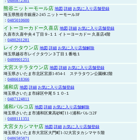
：
0480872501
熊谷ニットーモール店
地図
詳細
お気に入り店舗登録
埼玉県熊谷市銀座2-245 ニットーモール3F
：
0485010600
イトーヨーカドー久喜店
地図
詳細
お気に入り店舗登録
久喜市久喜中央４丁目９-１１ イトーヨーカドー 久喜店4階
：
0480261281
レイクタウン店
地図
詳細
お気に入り店舗解除
埼玉県越谷市レイクタウン３丁目１番地１
：
0489901251
大宮ステラタウン店
地図
詳細
お気に入り店舗登録
埼玉県さいたま市北区宮原1-854-1 ステラタウン公園棟2階
：
0486618366
浦和店
地図
詳細
お気に入り店舗登録
埼玉県さいたま市緑区中尾５１０-１
：
0487124811
浦和パルコ店
地図
詳細
お気に入り店舗解除
埼玉県さいたま市浦和区東高砂町11-1浦和パルコ2F
：
0488111351
大宮タカシマヤ店
地図
詳細
お気に入り店舗登録
埼玉県さいたま市大宮区大門町1-32大宮タカシマヤ５階
：
0486585871