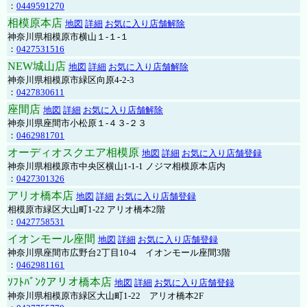
：
0449591270
相模原本店
地図
詳細
お気に入り店舗解除
神奈川県相模原市横山１-１-１
：
0427531516
NEW城山店
地図
詳細
お気に入り店舗解除
神奈川県相模原市緑区向原4-2-3
：
0427830611
座間店
地図
詳細
お気に入り店舗解除
神奈川県座間市小松原１-４３-２３
：
0462981701
オーディオスクエア相模原
地図
詳細
お気に入り店舗登録
神奈川県相模原市中央区横山1-1-1 ノジマ相模原本店内
：
0427301326
アリオ橋本店
地図
詳細
お気に入り店舗登録
相模原市緑区大山町1-22 アリオ橋本2階
：
0427758531
イオンモール座間
地図
詳細
お気に入り店舗登録
神奈川県座間市広野台2丁目10-4 イオンモール座間3階
：
0462981161
ｿﾌﾄﾊﾞﾝｸアリオ橋本店
地図
詳細
お気に入り店舗登録
神奈川県相模原市緑区大山町1-22 アリオ橋本2F