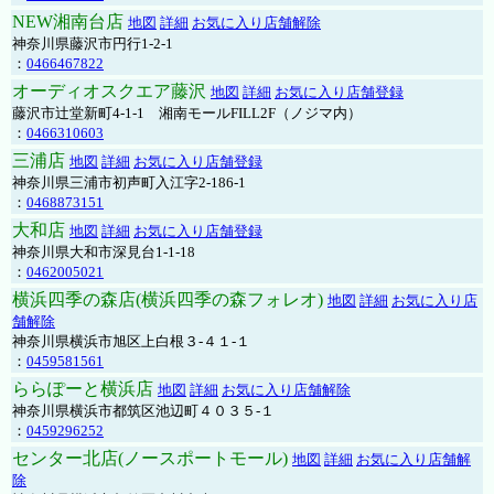
NEW湘南台店
地図
詳細
お気に入り店舗解除
神奈川県藤沢市円行1-2-1
：
0466467822
オーディオスクエア藤沢
地図
詳細
お気に入り店舗登録
藤沢市辻堂新町4-1-1 湘南モールFILL2F（ノジマ内）
：
0466310603
三浦店
地図
詳細
お気に入り店舗登録
神奈川県三浦市初声町入江字2-186-1
：
0468873151
大和店
地図
詳細
お気に入り店舗登録
神奈川県大和市深見台1-1-18
：
0462005021
横浜四季の森店(横浜四季の森フォレオ)
地図
詳細
お気に入り店
舗解除
神奈川県横浜市旭区上白根３-４１-１
：
0459581561
ららぽーと横浜店
地図
詳細
お気に入り店舗解除
神奈川県横浜市都筑区池辺町４０３５-１
：
0459296252
センター北店(ノースポートモール)
地図
詳細
お気に入り店舗解
除