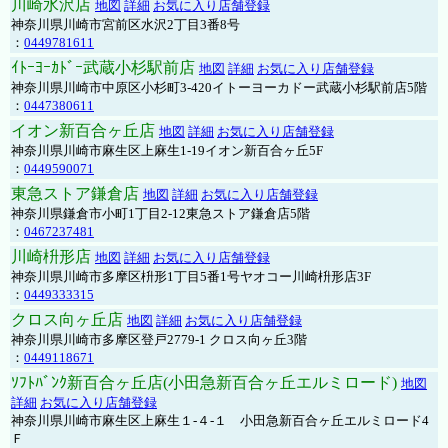
川崎水沢店
地図
詳細
お気に入り店舗登録
神奈川県川崎市宮前区水沢2丁目3番8号
：
0449781611
ｲﾄｰﾖｰｶﾄﾞｰ武蔵小杉駅前店
地図
詳細
お気に入り店舗登録
神奈川県川崎市中原区小杉町3-420イトーヨーカドー武蔵小杉駅前店5階
：
0447380611
イオン新百合ヶ丘店
地図
詳細
お気に入り店舗登録
神奈川県川崎市麻生区上麻生1-19イオン新百合ヶ丘5F
：
0449590071
東急ストア鎌倉店
地図
詳細
お気に入り店舗登録
神奈川県鎌倉市小町1丁目2-12東急ストア鎌倉店5階
：
0467237481
川崎枡形店
地図
詳細
お気に入り店舗登録
神奈川県川崎市多摩区枡形1丁目5番1号ヤオコー川崎枡形店3F
：
0449333315
クロス向ヶ丘店
地図
詳細
お気に入り店舗登録
神奈川県川崎市多摩区登戸2779-1 クロス向ヶ丘3階
：
0449118671
ｿﾌﾄﾊﾞﾝｸ新百合ヶ丘店(小田急新百合ヶ丘エルミロード)
地図
詳細
お気に入り店舗登録
神奈川県川崎市麻生区上麻生１-４-１ 小田急新百合ヶ丘エルミロード4
Ｆ