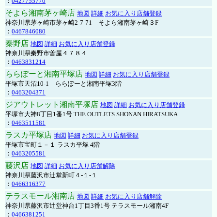
：
0427755770
そよら湘南茅ヶ崎店
地図
詳細
お気に入り店舗登録
神奈川県茅ヶ崎市茅ヶ崎2‐7‐71 そよら湘南茅ヶ崎３F
：
0467846080
秦野店
地図
詳細
お気に入り店舗登録
神奈川県秦野市曽屋４７８４
：
0463831214
ららぽーと湘南平塚店
地図
詳細
お気に入り店舗登録
平塚市天沼10-1 ららぽーと湘南平塚3階
：
0463204371
ジアウトレット湘南平塚店
地図
詳細
お気に入り店舗登録
平塚市大神8丁目1番1号 THE OUTLETS SHONAN HIRATSUKA
：
0463511581
ラスカ平塚店
地図
詳細
お気に入り店舗登録
平塚市宝町１－１ ラスカ平塚 4階
：
0463205581
藤沢店
地図
詳細
お気に入り店舗解除
神奈川県藤沢市辻堂新町４-１-１
：
0466316377
テラスモール湘南店
地図
詳細
お気に入り店舗解除
神奈川県藤沢市辻堂神台1丁目3番1号 テラスモール湘南4F
：
0466381251