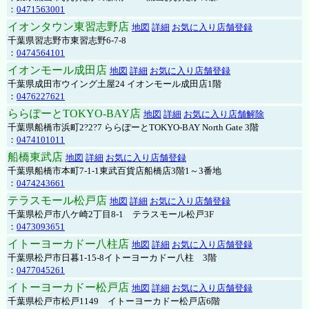
：
0471563001
イオンタウン東習志野店
地図
詳細
お気に入り店舗登録
千葉県習志野市東習志野6-7-8
：
0474564101
イオンモール成田店
地図
詳細
お気に入り店舗登録
千葉県成田市ウイング土屋24 イオンモール成田店1階
：
0476227621
ららぽーとTOKYO-BAY店
地図
詳細
お気に入り店舗解除
千葉県船橋市浜町2?2?7 ららぽーとTOKYO-BAY North Gate 3階
：
0474101011
船橋東武店
地図
詳細
お気に入り店舗登録
千葉県船橋市本町7-1-1東武百貨店船橋店3階1～3番地
：
0474243661
テラスモール松戸店
地図
詳細
お気に入り店舗登録
千葉県松戸市八ケ崎2丁目8-1 テラスモール松戸3F
：
0473093651
イトーヨーカドー八柱店
地図
詳細
お気に入り店舗登録
千葉県松戸市日暮1-15-8イトーヨーカドー八柱 3階
：
0477045261
イトーヨーカドー松戸店
地図
詳細
お気に入り店舗登録
千葉県松戸市松戸1149 イトーヨーカドー松戸店6階