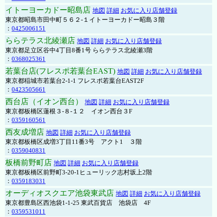
イトーヨーカドー昭島店
地図
詳細
お気に入り店舗登録
東京都昭島市田中町５６２-１イトーヨーカドー昭島３階
：
0425006151
ららテラス北綾瀬店
地図
詳細
お気に入り店舗登録
東京都足立区谷中4丁目8番1号 ららテラス北綾瀬3階
：
0368025361
若葉台店(フレスポ若葉台EAST)
地図
詳細
お気に入り店舗登録
東京都稲城市若葉台2-1-1 フレスポ若葉台EAST2F
：
0423505661
西台店（イオン西台）
地図
詳細
お気に入り店舗登録
東京都板橋区蓮根３-８-１２ イオン西台３F
：
0359160561
西友成増店
地図
詳細
お気に入り店舗登録
東京都板橋区成増3丁目11番3号 アクト1 ３階
：
0359040831
板橋前野町店
地図
詳細
お気に入り店舗登録
東京都板橋区前野町3-20-1ヒューリック志村坂上2階
：
0359183031
オーディオスクエア池袋東武店
地図
詳細
お気に入り店舗登録
東京都豊島区西池袋1-1-25 東武百貨店 池袋店 4F
：
0359531011