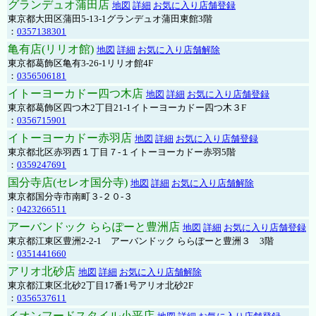
グランデュオ蒲田店
地図
詳細
お気に入り店舗登録
東京都大田区蒲田5-13-1グランデュオ蒲田東館3階
：
0357138301
亀有店(リリオ館)
地図
詳細
お気に入り店舗解除
東京都葛飾区亀有3-26-1リリオ館4F
：
0356506181
イトーヨーカドー四つ木店
地図
詳細
お気に入り店舗登録
東京都葛飾区四つ木2丁目21-1イトーヨーカドー四つ木３F
：
0356715901
イトーヨーカドー赤羽店
地図
詳細
お気に入り店舗登録
東京都北区赤羽西１丁目７-１イトーヨーカドー赤羽5階
：
0359247691
国分寺店(セレオ国分寺)
地図
詳細
お気に入り店舗解除
東京都国分寺市南町３-２０-３
：
0423266511
アーバンドック ららぽーと豊洲店
地図
詳細
お気に入り店舗登録
東京都江東区豊洲2-2-1 アーバンドック ららぽーと豊洲３ 3階
：
0351441660
アリオ北砂店
地図
詳細
お気に入り店舗解除
東京都江東区北砂2丁目17番1号アリオ北砂2F
：
0356537611
イオンフードスタイル小平店