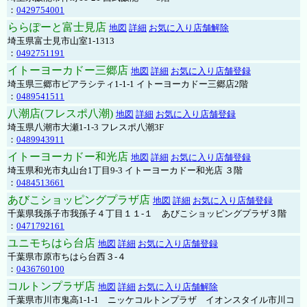
：
0429754001
ららぽーと富士見店
地図
詳細
お気に入り店舗解除
埼玉県富士見市山室1-1313
：
0492751191
イトーヨーカドー三郷店
地図
詳細
お気に入り店舗登録
埼玉県三郷市ピアラシティ1-1-1 イトーヨーカドー三郷店2階
：
0489541511
八潮店(フレスポ八潮)
地図
詳細
お気に入り店舗登録
埼玉県八潮市大瀬1-1-3 フレスポ八潮3F
：
0489943911
イトーヨーカドー和光店
地図
詳細
お気に入り店舗登録
埼玉県和光市丸山台1丁目9-3 イトーヨーカドー和光店 ３階
：
0484513661
あびこショッピングプラザ店
地図
詳細
お気に入り店舗登録
千葉県我孫子市我孫子４丁目１１-１ あびこショッピングプラザ３階
：
0471792161
ユニモちはら台店
地図
詳細
お気に入り店舗登録
千葉県市原市ちはら台西３-４
：
0436760100
コルトンプラザ店
地図
詳細
お気に入り店舗解除
千葉県市川市鬼高1-1-1 ニッケコルトンプラザ イオンスタイル市川コ