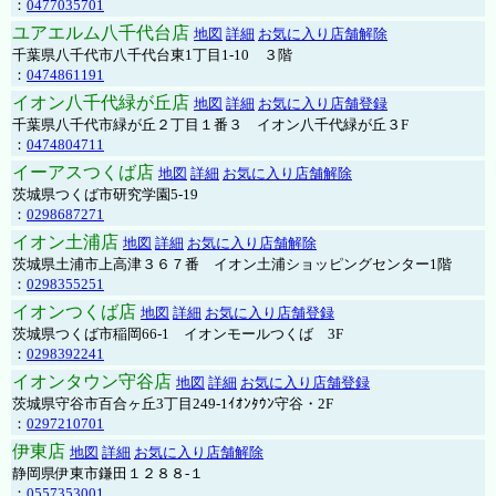
：
0477035701
ユアエルム八千代台店
地図
詳細
お気に入り店舗解除
千葉県八千代市八千代台東1丁目1-10 ３階
：
0474861191
イオン八千代緑が丘店
地図
詳細
お気に入り店舗登録
千葉県八千代市緑が丘２丁目１番３ イオン八千代緑が丘３F
：
0474804711
イーアスつくば店
地図
詳細
お気に入り店舗解除
茨城県つくば市研究学園5-19
：
0298687271
イオン土浦店
地図
詳細
お気に入り店舗解除
茨城県土浦市上高津３６７番 イオン土浦ショッピングセンター1階
：
0298355251
イオンつくば店
地図
詳細
お気に入り店舗登録
茨城県つくば市稲岡66-1 イオンモールつくば 3F
：
0298392241
イオンタウン守谷店
地図
詳細
お気に入り店舗登録
茨城県守谷市百合ヶ丘3丁目249-1ｲｵﾝﾀｳﾝ守谷・2F
：
0297210701
伊東店
地図
詳細
お気に入り店舗解除
静岡県伊東市鎌田１２８８-１
：
0557353001