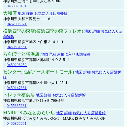
神奈川県三浦市初声町入江字2-186-1
：
0468873151
大和店
地図
詳細
お気に入り店舗登録
神奈川県大和市深見台1-1-18
：
0462005021
横浜四季の森店(横浜四季の森フォレオ)
地図
詳細
お気に入り店
舗解除
神奈川県横浜市旭区上白根３-４１-１
：
0459581561
ららぽーと横浜店
地図
詳細
お気に入り店舗解除
神奈川県横浜市都筑区池辺町４０３５-１
：
0459296252
センター北店(ノースポートモール)
地図
詳細
お気に入り店舗解
除
神奈川県横浜市都筑区中川中央１-25-１
：
0459147661
トレッサ横浜店
地図
詳細
お気に入り店舗解除
神奈川県横浜市港北区師岡町700番地
：
0455335631
MARK IS みなとみらい店
地図
詳細
お気に入り店舗登録
神奈川県横浜市みなとみらい3-5-1 MARK IS みなとみらい3F
：
0456805651