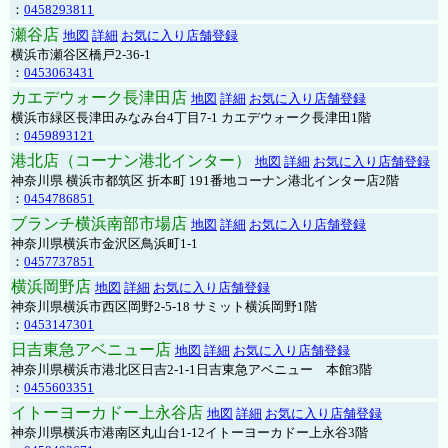
：
0458293811
瀬谷店
地図
詳細
お気に入り店舗登録
横浜市瀬谷区橋戸2-36-1
：
0453063431
カエデウォーク長津田店
地図
詳細
お気に入り店舗登録
横浜市緑区長津田みなみ台4丁目7-1 カエデウォーク長津田1階
：
0459893121
港北店（コーナン港北インター）
地図
詳細
お気に入り店舗登録
神奈川県 横浜市都筑区 折本町 191番地コーナン港北インター店2階
：
0454786851
ブランチ横浜南部市場店
地図
詳細
お気に入り店舗登録
神奈川県横浜市金沢区鳥浜町1-1
：
0457737851
横浜岡野店
地図
詳細
お気に入り店舗登録
神奈川県横浜市西区岡野2-5-18 サミット横浜岡野1階
：
0453147301
日吉東急アベニュー店
地図
詳細
お気に入り店舗登録
神奈川県横浜市港北区日吉2-1-1日吉東急アベニュー 本館3階
：
0455603351
イトーヨーカドー上永谷店
地図
詳細
お気に入り店舗登録
神奈川県横浜市港南区丸山台1-12イトーヨーカドー上永谷3階