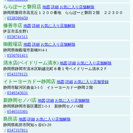
ららぽーと磐田店
地図
詳細
お気に入り店舗解除
静岡県磐田市高見丘１２００番地 ららぽーと磐田２階 ２２３００
：
0538590450
修善寺店
地図
詳細
お気に入り店舗解除
伊豆市瓜生野1
：
0558741511
御殿場店
地図
詳細
お気に入り店舗解除
静岡県御殿場市新橋914-1
：
0550701411
清水店(ベイドリーム清水)
地図
詳細
お気に入り店舗解除
静岡県静岡市清水区駒越北町８番１号ベイドリーム清水２Ｆ
：
0543370121
イトーヨーカドー静岡店
地図
詳細
お気に入り店舗登録
静岡市駿河区曲金3-1-5 イトーヨーカドー静岡２階
：
0546545631
新静岡セノバ店
地図
詳細
お気に入り店舗解除
静岡県静岡市葵区鷹匠1-1-1 新静岡セノバ4階
：
0546533301
島田店
地図
詳細
お気に入り店舗解除
静岡県島田市阿知ヶ谷63-29
：
0547337811