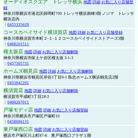
オーディオスクエア トレッサ横浜
地図
詳細
お気に入り店舗登
録
神奈川県横浜市港北区師岡町700 トレッサ横浜南棟3階 ノジマ トレッサ
横浜店内
：
0455335629
コースカベイサイド横須賀店
地図
詳細
お気に入り店舗登録
神奈川県横須賀市本町２-１-１２コースカベイサイドストアーズ3階
：
0468201511
権太坂店
地図
詳細
お気に入り店舗解除
神奈川県横浜市保土ケ谷区権太坂 3-1-3
：
0457305731
ホームズ鶴見店
地図
詳細
お気に入り店舗解除
神奈川県横浜市鶴見区岸谷3丁目9-1 島忠ホームズ横浜鶴見店2階
：
0455842261
横須賀店
地図
詳細
お気に入り店舗解除
横須賀市平成町3丁目28-2
：
0468287011
戸塚モディ店
地図
詳細
お気に入り店舗登録
神奈川県横浜市戸塚区戸塚町10
：
0458696131
東戸塚西口店
地図
詳細
お気に入り店舗登録
横浜市戸塚区川上町87-8 東戸塚西口プラザ１階