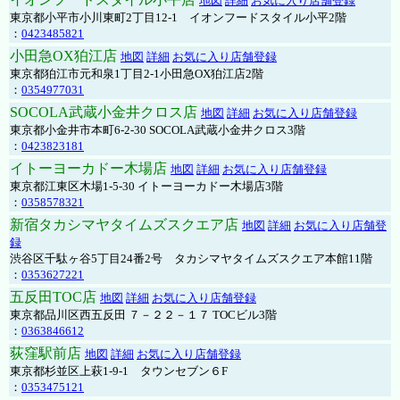
地図
詳細
お気に入り店舗登録
東京都小平市小川東町2丁目12-1 イオンフードスタイル小平2階
：
0423485821
小田急OX狛江店
地図
詳細
お気に入り店舗登録
東京都狛江市元和泉1丁目2-1小田急OX狛江店2階
：
0354977031
SOCOLA武蔵小金井クロス店
地図
詳細
お気に入り店舗登録
東京都小金井市本町6-2-30 SOCOLA武蔵小金井クロス3階
：
0423823181
イトーヨーカドー木場店
地図
詳細
お気に入り店舗登録
東京都江東区木場1-5-30 イトーヨーカドー木場店3階
：
0358578321
新宿タカシマヤタイムズスクエア店
地図
詳細
お気に入り店舗登
録
渋谷区千駄ヶ谷5丁目24番2号 タカシマヤタイムズスクエア本館11階
：
0353627221
五反田TOC店
地図
詳細
お気に入り店舗登録
東京都品川区西五反田 ７－２２－１７ TOCビル3階
：
0363846612
荻窪駅前店
地図
詳細
お気に入り店舗登録
東京都杉並区上萩1-9-1 タウンセブン６F
：
0353475121