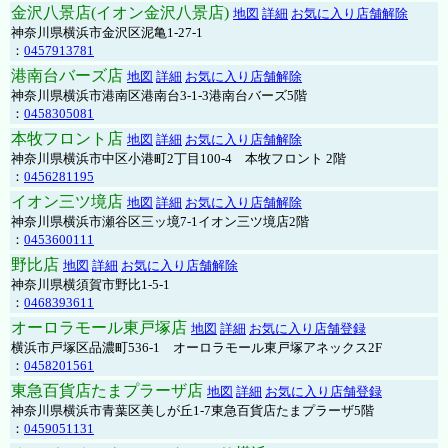
金沢八景店(イオン金沢八景店)
地図
詳細
お気に入り店舗解除
神奈川県横浜市金沢区泥亀1-27-1
：
0457913781
港南台バーズ店
地図
詳細
お気に入り店舗解除
神奈川県横浜市港南区港南台3-1-3港南台バーズ5階
：
0458305081
本牧フロント店
地図
詳細
お気に入り店舗解除
神奈川県横浜市中区小港町2丁目100-4 本牧フロント 2階
：
0456281195
イオン三ツ境店
地図
詳細
お気に入り店舗解除
神奈川県横浜市瀬谷区三ッ境7-1イオン三ツ境店2階
：
0453600111
野比店
地図
詳細
お気に入り店舗解除
神奈川県横須賀市野比1-5-1
：
0468393611
オーロラモール東戸塚店
地図
詳細
お気に入り店舗登録
横浜市戸塚区品濃町536-1 オーロラモール東戸塚アネックス2F
：
0458201561
東急百貨店たまプラーザ店
地図
詳細
お気に入り店舗登録
神奈川県横浜市青葉区美しが丘1-7東急百貨店たまプラーザ5階
：
0459051131