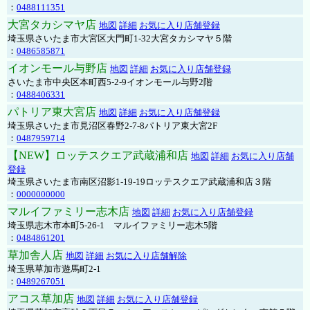
：
0488111351
大宮タカシマヤ店
地図
詳細
お気に入り店舗登録
埼玉県さいたま市大宮区大門町1-32大宮タカシマヤ５階
：
0486585871
イオンモール与野店
地図
詳細
お気に入り店舗登録
さいたま市中央区本町西5-2-9イオンモール与野2階
：
0488406331
パトリア東大宮店
地図
詳細
お気に入り店舗登録
埼玉県さいたま市見沼区春野2-7-8パトリア東大宮2F
：
0487959714
【NEW】ロッテスクエア武蔵浦和店
地図
詳細
お気に入り店舗
登録
埼玉県さいたま市南区沼影1-19-19ロッテスクエア武蔵浦和店３階
：
0000000000
マルイファミリー志木店
地図
詳細
お気に入り店舗登録
埼玉県志木市本町5-26-1 マルイファミリー志木5階
：
0484861201
草加舎人店
地図
詳細
お気に入り店舗解除
埼玉県草加市遊馬町2-1
：
0489267051
アコス草加店
地図
詳細
お気に入り店舗登録