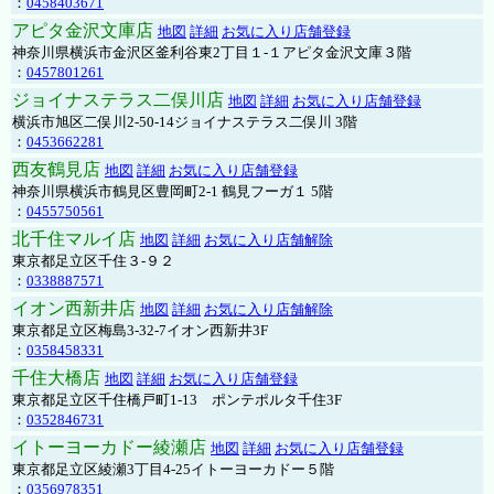
：
0458403671
アピタ金沢文庫店
地図
詳細
お気に入り店舗登録
神奈川県横浜市金沢区釜利谷東2丁目１-１アピタ金沢文庫３階
：
0457801261
ジョイナステラス二俣川店
地図
詳細
お気に入り店舗登録
横浜市旭区二俣川2-50-14ジョイナステラス二俣川 3階
：
0453662281
西友鶴見店
地図
詳細
お気に入り店舗登録
神奈川県横浜市鶴見区豊岡町2-1 鶴見フーガ１ 5階
：
0455750561
北千住マルイ店
地図
詳細
お気に入り店舗解除
東京都足立区千住３-９２
：
0338887571
イオン西新井店
地図
詳細
お気に入り店舗解除
東京都足立区梅島3-32-7イオン西新井3F
：
0358458331
千住大橋店
地図
詳細
お気に入り店舗登録
東京都足立区千住橋戸町1-13 ポンテポルタ千住3F
：
0352846731
イトーヨーカドー綾瀬店
地図
詳細
お気に入り店舗登録
東京都足立区綾瀬3丁目4-25イトーヨーカドー５階
：
0356978351