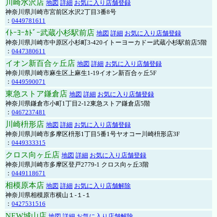
川崎水沢店
地図
詳細
お気に入り店舗登録
神奈川県川崎市宮前区水沢2丁目3番8号
：
0449781611
ｲﾄｰﾖｰｶﾄﾞｰ武蔵小杉駅前店
地図
詳細
お気に入り店舗登録
神奈川県川崎市中原区小杉町3-420イトーヨーカドー武蔵小杉駅前店5階
：
0447380611
イオン新百合ヶ丘店
地図
詳細
お気に入り店舗登録
神奈川県川崎市麻生区上麻生1-19イオン新百合ヶ丘5F
：
0449590071
東急ストア鎌倉店
地図
詳細
お気に入り店舗登録
神奈川県鎌倉市小町1丁目2-12東急ストア鎌倉店5階
：
0467237481
川崎枡形店
地図
詳細
お気に入り店舗登録
神奈川県川崎市多摩区枡形1丁目5番1号ヤオコー川崎枡形店3F
：
0449333315
クロス向ヶ丘店
地図
詳細
お気に入り店舗登録
神奈川県川崎市多摩区登戸2779-1 クロス向ヶ丘3階
：
0449118671
相模原本店
地図
詳細
お気に入り店舗解除
神奈川県相模原市横山１-１-１
：
0427531516
NEW城山店
地図
詳細
お気に入り店舗解除