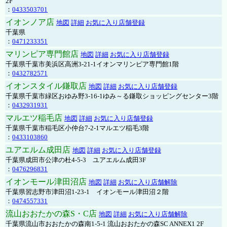
2F
：
0433503701
イオンノア店
地図
詳細
お気に入り店舗登録
千葉県
：
0471233351
マリンピア専門館店
地図
詳細
お気に入り店舗登録
千葉県千葉市美浜区高洲3-21-1イオンマリンピア専門館1階
：
0432782571
イオンスタイル鎌取店
地図
詳細
お気に入り店舗登録
千葉県千葉市緑区おゆみ野3-16-1ゆみ～る鎌取ショッピングセンター3階
：
0432931931
マルエツ稲毛店
地図
詳細
お気に入り店舗登録
千葉県千葉市稲毛区小仲台7-2-1マルエツ稲毛3階
：
0433103860
ユアエルム成田店
地図
詳細
お気に入り店舗登録
千葉県成田市公津の杜4-5-3 ユアエルム成田3F
：
0476296831
イオンモール津田沼店
地図
詳細
お気に入り店舗解除
千葉県習志野市津田沼1-23-1 イオンモール津田沼２階
：
0474557331
流山おおたかの森S・C店
地図
詳細
お気に入り店舗解除
千葉県流山市おおたかの森南1-5-1 流山おおたかの森SC ANNEX1 2F