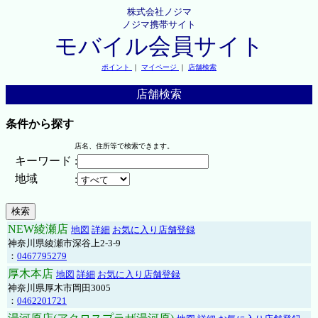
株式会社ノジマ
ノジマ携帯サイト
モバイル会員サイト
ポイント
｜
マイページ
｜
店舗検索
店舗検索
条件から探す
店名、住所等で検索できます。
キーワード
:
地域
:
NEW綾瀬店
地図
詳細
お気に入り店舗登録
神奈川県綾瀬市深谷上2-3-9
：
0467795279
厚木本店
地図
詳細
お気に入り店舗登録
神奈川県厚木市岡田3005
：
0462201721