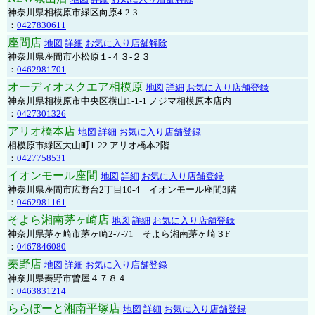
神奈川県相模原市緑区向原4-2-3
：
0427830611
座間店
地図
詳細
お気に入り店舗解除
神奈川県座間市小松原１-４３-２３
：
0462981701
オーディオスクエア相模原
地図
詳細
お気に入り店舗登録
神奈川県相模原市中央区横山1-1-1 ノジマ相模原本店内
：
0427301326
アリオ橋本店
地図
詳細
お気に入り店舗登録
相模原市緑区大山町1-22 アリオ橋本2階
：
0427758531
イオンモール座間
地図
詳細
お気に入り店舗登録
神奈川県座間市広野台2丁目10-4 イオンモール座間3階
：
0462981161
そよら湘南茅ヶ崎店
地図
詳細
お気に入り店舗登録
神奈川県茅ヶ崎市茅ヶ崎2‐7‐71 そよら湘南茅ヶ崎３F
：
0467846080
秦野店
地図
詳細
お気に入り店舗登録
神奈川県秦野市曽屋４７８４
：
0463831214
ららぽーと湘南平塚店
地図
詳細
お気に入り店舗登録