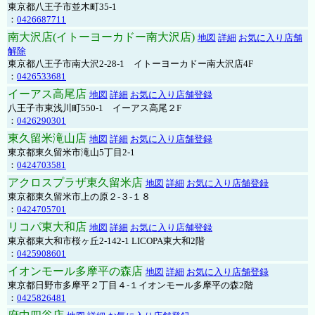
東京都八王子市並木町35-1
：
0426687711
南大沢店(イトーヨーカドー南大沢店)
地図
詳細
お気に入り店舗
解除
東京都八王子市南大沢2-28-1 イトーヨーカドー南大沢店4F
：
0426533681
イーアス高尾店
地図
詳細
お気に入り店舗登録
八王子市東浅川町550-1 イーアス高尾２F
：
0426290301
東久留米滝山店
地図
詳細
お気に入り店舗登録
東京都東久留米市滝山5丁目2-1
：
0424703581
アクロスプラザ東久留米店
地図
詳細
お気に入り店舗登録
東京都東久留米市上の原２-３-１８
：
0424705701
リコパ東大和店
地図
詳細
お気に入り店舗登録
東京都東大和市桜ヶ丘2-142-1 LICOPA東大和2階
：
0425908601
イオンモール多摩平の森店
地図
詳細
お気に入り店舗登録
東京都日野市多摩平２丁目４-１イオンモール多摩平の森2階
：
0425826481