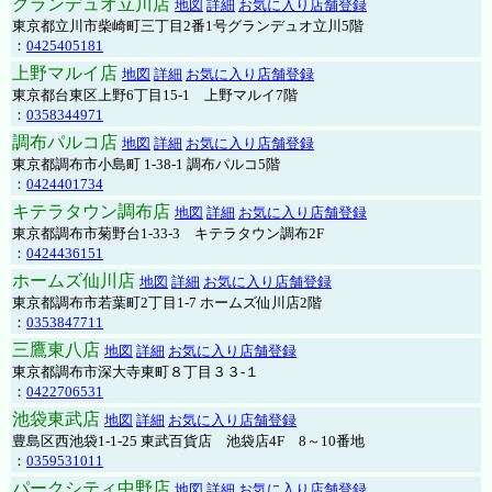
グランデュオ立川店
地図
詳細
お気に入り店舗登録
東京都立川市柴崎町三丁目2番1号グランデュオ立川5階
：
0425405181
上野マルイ店
地図
詳細
お気に入り店舗登録
東京都台東区上野6丁目15-1 上野マルイ7階
：
0358344971
調布パルコ店
地図
詳細
お気に入り店舗登録
東京都調布市小島町 1-38-1 調布パルコ5階
：
0424401734
キテラタウン調布店
地図
詳細
お気に入り店舗登録
東京都調布市菊野台1-33-3 キテラタウン調布2F
：
0424436151
ホームズ仙川店
地図
詳細
お気に入り店舗登録
東京都調布市若葉町2丁目1-7 ホームズ仙川店2階
：
0353847711
三鷹東八店
地図
詳細
お気に入り店舗登録
東京都調布市深大寺東町８丁目３３-１
：
0422706531
池袋東武店
地図
詳細
お気に入り店舗登録
豊島区西池袋1-1-25 東武百貨店 池袋店4F 8～10番地
：
0359531011
パークシティ中野店
地図
詳細
お気に入り店舗登録