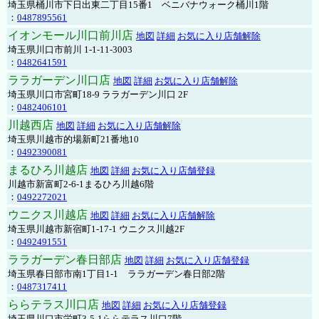
埼玉県桶川市下日出東二丁目15番1 ベニバナウォーク桶川1階
：
0487895561
イオンモール川口前川店
地図
詳細
お気に入り店舗解除
埼玉県川口市前川 1-1-11-3003
：
0482641591
ララガーデン川口店
地図
詳細
お気に入り店舗解除
埼玉県川口市宮町18-9 ララガーデン川口 2F
：
0482406101
川越西店
地図
詳細
お気に入り店舗解除
埼玉県川越市的場新町21番地10
：
0492390081
まるひろ川越店
地図
詳細
お気に入り店舗登録
川越市新富町2-6-1まるひろ川越6階
：
0492272021
ウニクス川越店
地図
詳細
お気に入り店舗解除
埼玉県川越市新宿町1-17-1 ウニクス川越2F
：
0492491551
ララガーデン春日部店
地図
詳細
お気に入り店舗登録
埼玉県春日部市南1丁目1-1 ララガーデン春日部2階
：
0487317411
ららテラス川口店
地図
詳細
お気に入り店舗登録
埼玉県川口市栄町3-5-1ららテラス川口7階