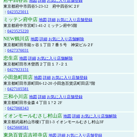
府中四谷店
地図
詳細
お気に入り店舗登録
東京都府中市四谷5-23-12 府中四谷SC２F
：
0423525011
ミッテン府中店
地図
詳細
お気に入り店舗登録
東京都府中市宮町1-41-2 ミッテン府中5階
：
0423525220
NEW鶴川店
地図
詳細
お気に入り店舗解除
東京都町田市能ヶ谷１丁目７番５号 神栄ビル２F
：
0427376031
忠生店
地図
詳細
お気に入り店舗解除
東京都町田市木曽西２丁目１７-２１
：
0427923151
小田急町田店
地図
詳細
お気に入り店舗登録
東京都町田市原町田6-12-20 小田急百貨店町田店7階
：
0427105581
三和小川店
地図
詳細
お気に入り店舗登録
東京都町田市金森４丁目１?２ 2F
：
0427068343
イオンモールむさし村山店
地図
詳細
お気に入り店舗解除
東京都武蔵村山市榎1丁目1-3 イオンモールむさし村山3F
：
0425668581
東急百貨店吉祥寺店
地図
詳細
お気に入り店舗登録