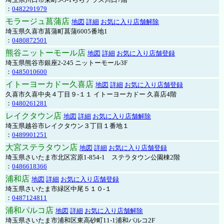
：
0482291979
モラージュ菖蒲店
地図
詳細
お気に入り店舗解除
埼玉県久喜市菖蒲町菖蒲6005番地1
：
0480872501
熊谷ニットーモール店
地図
詳細
お気に入り店舗登録
埼玉県熊谷市銀座2-245 ニットーモール3F
：
0485010600
イトーヨーカドー久喜店
地図
詳細
お気に入り店舗登録
久喜市久喜中央４丁目９-１１ イトーヨーカドー 久喜店4階
：
0480261281
レイクタウン店
地図
詳細
お気に入り店舗解除
埼玉県越谷市レイクタウン３丁目１番地１
：
0489901251
大宮ステラタウン店
地図
詳細
お気に入り店舗登録
埼玉県さいたま市北区宮原1-854-1 ステラタウン公園棟2階
：
0486618366
浦和店
地図
詳細
お気に入り店舗登録
埼玉県さいたま市緑区中尾５１０-１
：
0487124811
浦和パルコ店
地図
詳細
お気に入り店舗解除
埼玉県さいたま市浦和区東高砂町11-1浦和パルコ2F