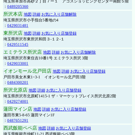
埼玉県草加市高砂２丁目７ー１ アコスショッピングセンター南館５階
：
0489205360
所沢本店
地図
詳細
お気に入り店舗解除
埼玉県所沢市小手指台5番地の4
：
0429031481
東所沢店
地図
詳細
お気に入り店舗登録
埼玉県所沢市東所沢和田３-１２-１
：
0429511545
エミテラス所沢店
地図
詳細
お気に入り店舗解除
埼玉県所沢市東住吉10番1号 エミテラス所沢 3階
：
0429033001
イオンモール北戸田店
地図
詳細
お気に入り店舗登録
戸田市美女木東1ｰ3‐1 イオンモール北戸田3階
：
0484300201
所沢北原店
地図
詳細
お気に入り店舗登録
埼玉県所沢市北原町1415-1 ザ・マーケットプレイス所沢北原2階
：
0429274001
蓮田マイン店
地図
詳細
お気に入り店舗登録
蓮田市東5-8-65 蓮田マイン1F
：
0487651291
西武飯能ペペ店
地図
詳細
お気に入り店舗登録
埼玉県飯能市仲町11-21 西武飯能ペペ3階