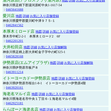
湯河原店(アクロスプラザ湯河原)
地図
詳細
お気に入り店舗登録
神奈川県足柄下郡湯河原町中央1-1617-54
：
0465641688
愛川店
地図
詳細
お気に入り店舗登録
神奈川県愛甲郡愛川町中津９７５-１
：
0462841562
本厚木ミロード店
地図
詳細
お気に入り店舗登録
厚木市中町2-2-1 本厚木ミロード2 6F
：
0462201201
大井松田店
地図
詳細
お気に入り店舗解除
神奈川県足柄上郡大井町金子字中の町325-1
：
0465828168
伊勢原店(エムアイプラザ)
地図
詳細
お気に入り店舗解除
神奈川県伊勢原市板戸８
：
0463911214
イトーヨーカドー伊勢原店
地図
詳細
お気に入り店舗登録
神奈川県伊勢原市桜台1-8-1 イトーヨーカドー伊勢原4階
：
0463920161
海老名マルイ店
地図
詳細
お気に入り店舗登録
神奈川県海老名市中央１丁目６-１海老名マルイ4階
：
0462925181
ららぽーと海老名店
地図
詳細
お気に入り店舗登録