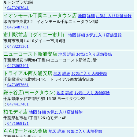
ルトンプラザ3階
：
0473203041
イオンモール千葉ニュータウン店
地図
詳細
お気に入り店舗登録
印西市中央北3-2 イオンモール千葉ニュータウン2階
：
0476487751
市川駅前店（ダイエー市川）
地図
詳細
お気に入り店舗登録
市川市市川1-4-10ダイエー市川 6階
：
0473231361
ニューコースト新浦安店
地図
詳細
お気に入り店舗登録
千葉県浦安市明海4丁目1-1ニューコースト新浦安3階
：
0473063401
トライアル西友浦安店
地図
詳細
お気に入り店舗登録
千葉県浦安市北栄1-14-1 トライアル西友浦安店3F
：
0473057661
鎌ヶ谷店(ヨークタウン)
地図
詳細
お気に入り店舗解除
千葉県鎌ヶ谷東道野辺5-16-38 ヨークタウン2F
：
0474417481
柏モディ店
地図
詳細
お気に入り店舗解除
千葉県柏市柏1丁目2-26 柏モディ4F
：
0471668121
ららぽーと柏の葉店
地図
詳細
お気に入り店舗登録