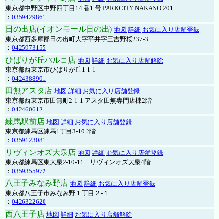
東京都中野区中野四丁目14 番1 号 PARKCITY NAKANO 201
：
0359429861
日の出店(イオンモール日の出)
地図
詳細
お気に入り店舗登録
東京都西多摩郡日の出町大字平井字三吉野桜237-3
：
0425973155
ひばりが丘パルコ店
地図
詳細
お気に入り店舗解除
東京都西東京市ひばりが丘1-1-1
：
0424388901
田無アスタ店
地図
詳細
お気に入り店舗登録
東京都西東京市田無町2-1-1 アスタ田無専門店棟2階
：
0424606121
練馬駅前店
地図
詳細
お気に入り店舗登録
東京都練馬区練馬1丁目3-10 2階
：
0359123081
リヴィンオズ大泉店
地図
詳細
お気に入り店舗登録
東京都練馬区東大泉2-10-11 リヴィンオズ大泉4階
：
0359355972
八王子みなみ野店
地図
詳細
お気に入り店舗登録
東京都八王子市みなみ野１丁目２-１
：
0426322620
西八王子店
地図
詳細
お気に入り店舗解除