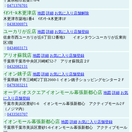
千葉県柏市若柴178-4
：
0471376701
ｲｵﾝﾓｰﾙ木更津店
地図
詳細
お気に入り店舗解除
木更津市築地1番4 ｲｵﾝﾓｰﾙ木更津1F
：
0438306971
ユーカリが丘店
地図
詳細
お気に入り店舗登録
佐倉市西ユーカリが丘6丁目12番地3 イオンタウンユーカリが丘東街
区3階
：
0434603171
アリオ蘇我店
地図
詳細
お気に入り店舗登録
千葉県千葉市中央区川崎町52-7 アリオ蘇我店２F
：
0432082131
イオン銚子店
地図
詳細
お気に入り店舗登録
千葉県銚子市三崎町2丁目2660-1 イオン銚子ショッピングセンター２Ｆ
：
0479303211
オーディオスクエアイオンモール幕張新都心店
地図
詳細
お気
に入り店舗登録
千葉市美浜区豊砂1-6 イオンモール幕張新都心 アクティブモール2Ｆ
（ノジマ内）
：
0433503707
イオンモール幕張新都心店
地図
詳細
お気に入り店舗登録
千葉県千葉市美浜区豊砂1-6イオンモール幕張新都心 アクティブモール