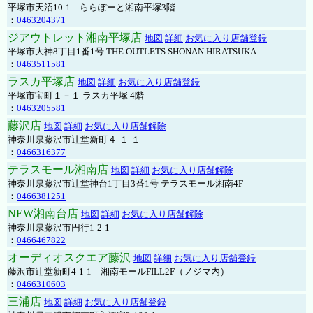
平塚市天沼10-1 ららぽーと湘南平塚3階
：
0463204371
ジアウトレット湘南平塚店
地図
詳細
お気に入り店舗登録
平塚市大神8丁目1番1号 THE OUTLETS SHONAN HIRATSUKA
：
0463511581
ラスカ平塚店
地図
詳細
お気に入り店舗登録
平塚市宝町１－１ ラスカ平塚 4階
：
0463205581
藤沢店
地図
詳細
お気に入り店舗解除
神奈川県藤沢市辻堂新町４-１-１
：
0466316377
テラスモール湘南店
地図
詳細
お気に入り店舗解除
神奈川県藤沢市辻堂神台1丁目3番1号 テラスモール湘南4F
：
0466381251
NEW湘南台店
地図
詳細
お気に入り店舗解除
神奈川県藤沢市円行1-2-1
：
0466467822
オーディオスクエア藤沢
地図
詳細
お気に入り店舗登録
藤沢市辻堂新町4-1-1 湘南モールFILL2F（ノジマ内）
：
0466310603
三浦店
地図
詳細
お気に入り店舗登録