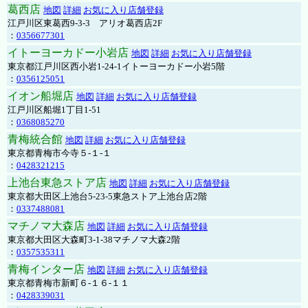
葛西店
地図
詳細
お気に入り店舗登録
江戸川区東葛西9-3-3 アリオ葛西店2F
：
0356677301
イトーヨーカドー小岩店
地図
詳細
お気に入り店舗登録
東京都江戸川区西小岩1-24-1イトーヨーカドー小岩5階
：
0356125051
イオン船堀店
地図
詳細
お気に入り店舗登録
江戸川区船堀1丁目1-51
：
0368085270
青梅統合館
地図
詳細
お気に入り店舗登録
東京都青梅市今寺５-１-１
：
0428321215
上池台東急ストア店
地図
詳細
お気に入り店舗登録
東京都大田区上池台5-23-5東急ストア上池台店2階
：
0337488081
マチノマ大森店
地図
詳細
お気に入り店舗登録
東京都大田区大森町3-1-38マチノマ大森2階
：
0357535311
青梅インター店
地図
詳細
お気に入り店舗登録
東京都青梅市新町６-１６-１１
：
0428339031