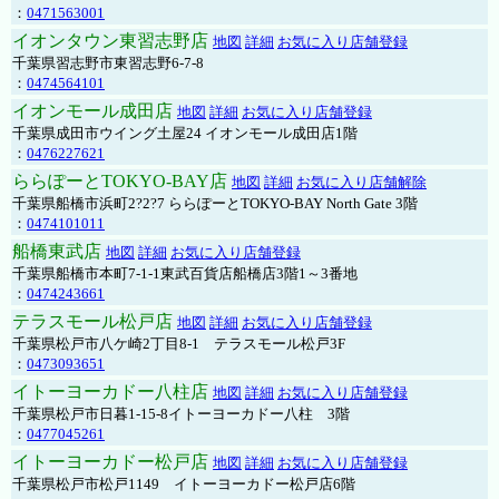
：
0471563001
イオンタウン東習志野店
地図
詳細
お気に入り店舗登録
千葉県習志野市東習志野6-7-8
：
0474564101
イオンモール成田店
地図
詳細
お気に入り店舗登録
千葉県成田市ウイング土屋24 イオンモール成田店1階
：
0476227621
ららぽーとTOKYO-BAY店
地図
詳細
お気に入り店舗解除
千葉県船橋市浜町2?2?7 ららぽーとTOKYO-BAY North Gate 3階
：
0474101011
船橋東武店
地図
詳細
お気に入り店舗登録
千葉県船橋市本町7-1-1東武百貨店船橋店3階1～3番地
：
0474243661
テラスモール松戸店
地図
詳細
お気に入り店舗登録
千葉県松戸市八ケ崎2丁目8-1 テラスモール松戸3F
：
0473093651
イトーヨーカドー八柱店
地図
詳細
お気に入り店舗登録
千葉県松戸市日暮1-15-8イトーヨーカドー八柱 3階
：
0477045261
イトーヨーカドー松戸店
地図
詳細
お気に入り店舗登録
千葉県松戸市松戸1149 イトーヨーカドー松戸店6階