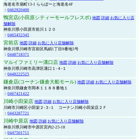
海老名市扇町13-1 ららぽーと海老名4F
：
0462920400
鴨宮店(小田原シティーモールフレスポ)
地図
詳細
お気に入り店
舗解除
神奈川県小田原市前川１２０
：
0465452345
宮前店
地図
詳細
お気に入り店舗解除
神奈川県川崎市宮前区馬絹1丁目9番地5号
：
0448718371
マルイファミリー溝口店
地図
詳細
お気に入り店舗解除
神奈川県川崎市高津区溝口１-４-１
：
0448222525
鎌倉店(コーナン鎌倉大船モール)
地図
詳細
お気に入り店舗解除
神奈川県鎌倉市岡本１１８８番地１
：
0467421422
川崎小田栄店
地図
詳細
お気に入り店舗解除
川崎市川崎区小田栄２‐３‐１ コーナン川崎小田栄店２Ｆ
：
0443287721
川崎中原店
地図
詳細
お気に入り店舗解除
神奈川県川崎市中原区宮内2-25-18
：
0447501711