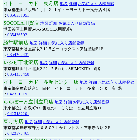
イトーヨーカドー曳舟店
地図
詳細
お気に入り店舗解除
東京都墨田区京島１丁目２-１イトーヨーカドー曳舟店４階
：
0356551051
SOCOLA用賀店
地図
詳細
お気に入り店舗登録
世田谷区上用賀6-6-6 SOCOLA用賀3階
：
0354265021
経堂駅前店
地図
詳細
お気に入り店舗登録
東京都世田谷区宮坂2-19-5ピーコックストア経堂店B1F
：
0354262431
レシピ下北沢店
地図
詳細
お気に入り店舗登録
東京都世田谷区北沢2-20-17 Ｒecipe SHIMOKITA 6階
：
0354330450
イトーヨーカドー多摩センター店
地図
詳細
お気に入り店舗登録
東京都多摩市落合1丁目44 イトーヨーカドー多摩センター店4階
：
0423110191
ららぽーと立川立飛店
地図
詳細
お気に入り店舗登録
東京都立川市泉町935番地の1 ららぽーと立川立飛1F
：
0425486201
東寺方店
地図
詳細
お気に入り店舗登録
東京都多摩市東寺方６６０?１ サミットストア東寺方店２F
：
0423573461