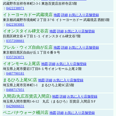
武蔵野市吉祥寺本町2-3-1 東急百貨店吉祥寺店5階
：
0422238971
イトーヨーカドー武蔵境店
地図
詳細
お気に入り店舗登録
東京都武蔵野市境南町２丁目３?６ イトーヨーカドー 武蔵境店 西館5階
：
0422303081
イオンスタイル碑文谷店
地図
詳細
お気に入り店舗登録
目黒区碑文谷４丁目１-１ イオンスタイル碑文谷7階
：
0357208661
フレル・ウィズ自由が丘店
地図
詳細
お気に入り店舗登録
東京都目黒区自由が丘１丁目６番９号
：
0357263071
イオンモール上尾店
地図
詳細
お気に入り店舗登録
埼玉県上尾市愛宕3丁目8-１号イオンモール上尾２階
：
0487790181
まるひろ上尾SC店
地図
詳細
お気に入り店舗登録
埼玉県上尾市宮本町1-1 まるひろ上尾SC店5階
：
0488717051
入間店(丸広百貨店入間店)
地図
詳細
お気に入り店舗登録
埼玉県入間市豊岡1-6-12 丸広（まるひろ）百貨店 入間店５F
：
0429606631
ベニバナウォーク桶川店
地図
詳細
お気に入り店舗登録