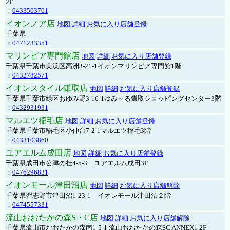
2F
：
0433503701
イオンノア店
地図
詳細
お気に入り店舗登録
千葉県
：
0471233351
マリンピア専門館店
地図
詳細
お気に入り店舗登録
千葉県千葉市美浜区高洲3-21-1イオンマリンピア専門館1階
：
0432782571
イオンスタイル鎌取店
地図
詳細
お気に入り店舗登録
千葉県千葉市緑区おゆみ野3-16-1ゆみ～る鎌取ショッピングセンター3階
：
0432931931
マルエツ稲毛店
地図
詳細
お気に入り店舗登録
千葉県千葉市稲毛区小仲台7-2-1マルエツ稲毛3階
：
0433103860
ユアエルム成田店
地図
詳細
お気に入り店舗登録
千葉県成田市公津の杜4-5-3 ユアエルム成田3F
：
0476296831
イオンモール津田沼店
地図
詳細
お気に入り店舗解除
千葉県習志野市津田沼1-23-1 イオンモール津田沼２階
：
0474557331
流山おおたかの森S・C店
地図
詳細
お気に入り店舗解除
千葉県流山市おおたかの森南1-5-1 流山おおたかの森SC ANNEX1 2F