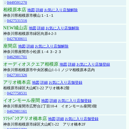
：
0449591270
相模原本店
地図
詳細
お気に入り店舗解除
神奈川県相模原市横山１-１-１
：
0427531516
NEW城山店
地図
詳細
お気に入り店舗解除
神奈川県相模原市緑区向原4-2-3
：
0427830611
座間店
地図
詳細
お気に入り店舗解除
神奈川県座間市小松原１-４３-２３
：
0462981701
オーディオスクエア相模原
地図
詳細
お気に入り店舗登録
神奈川県相模原市中央区横山1-1-1 ノジマ相模原本店内
：
0427301326
アリオ橋本店
地図
詳細
お気に入り店舗登録
相模原市緑区大山町1-22 アリオ橋本2階
：
0427758531
イオンモール座間
地図
詳細
お気に入り店舗登録
神奈川県座間市広野台2丁目10-4 イオンモール座間3階
：
0462981161
ｿﾌﾄﾊﾞﾝｸアリオ橋本店
地図
詳細
お気に入り店舗登録
神奈川県相模原市緑区大山町1-22 アリオ橋本2F