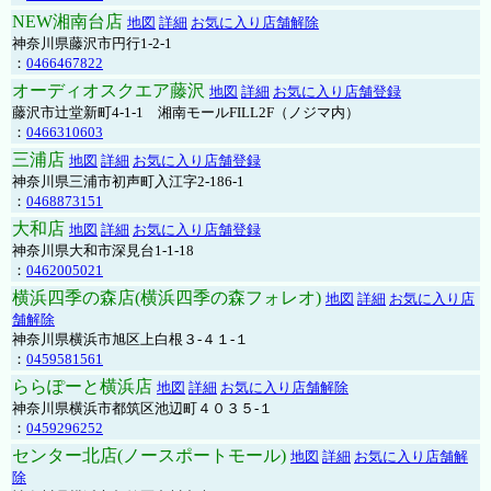
NEW湘南台店
地図
詳細
お気に入り店舗解除
神奈川県藤沢市円行1-2-1
：
0466467822
オーディオスクエア藤沢
地図
詳細
お気に入り店舗登録
藤沢市辻堂新町4-1-1 湘南モールFILL2F（ノジマ内）
：
0466310603
三浦店
地図
詳細
お気に入り店舗登録
神奈川県三浦市初声町入江字2-186-1
：
0468873151
大和店
地図
詳細
お気に入り店舗登録
神奈川県大和市深見台1-1-18
：
0462005021
横浜四季の森店(横浜四季の森フォレオ)
地図
詳細
お気に入り店
舗解除
神奈川県横浜市旭区上白根３-４１-１
：
0459581561
ららぽーと横浜店
地図
詳細
お気に入り店舗解除
神奈川県横浜市都筑区池辺町４０３５-１
：
0459296252
センター北店(ノースポートモール)
地図
詳細
お気に入り店舗解
除