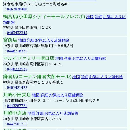
海老名市扇町13-1 ららぽーと海老名4F
：
0462920400
鴨宮店(小田原シティーモールフレスポ)
地図
詳細
お気に入り店
舗解除
神奈川県小田原市前川１２０
：
0465452345
宮前店
地図
詳細
お気に入り店舗解除
神奈川県川崎市宮前区馬絹1丁目9番地5号
：
0448718371
マルイファミリー溝口店
地図
詳細
お気に入り店舗解除
神奈川県川崎市高津区溝口１-４-１
：
0448222525
鎌倉店(コーナン鎌倉大船モール)
地図
詳細
お気に入り店舗解除
神奈川県鎌倉市岡本１１８８番地１
：
0467421422
川崎小田栄店
地図
詳細
お気に入り店舗解除
川崎市川崎区小田栄２‐３‐１ コーナン川崎小田栄店２Ｆ
：
0443287721
川崎中原店
地図
詳細
お気に入り店舗解除
神奈川県川崎市中原区宮内2-25-18
：
0447501711