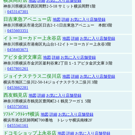
横浜岡野店
地図
詳細
お気に入り店舗登録
神奈川県横浜市西区岡野2-5-18 サミット横浜岡野1階
：
0453147301
日吉東急アベニュー店
地図
詳細
お気に入り店舗登録
神奈川県横浜市港北区日吉2-1-1日吉東急アベニュー 本館3階
：
0455603351
イトーヨーカドー上永谷店
地図
詳細
お気に入り店舗登録
神奈川県横浜市港南区丸山台1-12イトーヨーカドー上永谷3階
：
0458403671
アピタ金沢文庫店
地図
詳細
お気に入り店舗登録
神奈川県横浜市金沢区釜利谷東2丁目１-１アピタ金沢文庫３階
：
0457801261
ジョイナステラス二俣川店
地図
詳細
お気に入り店舗登録
横浜市旭区二俣川2-50-14ジョイナステラス二俣川 3階
：
0453662281
西友鶴見店
地図
詳細
お気に入り店舗登録
神奈川県横浜市鶴見区豊岡町2-1 鶴見フーガ１ 5階
：
0455750561
ｿﾌﾄﾊﾞﾝｸﾄﾚｯｻ横浜
地図
詳細
お気に入り店舗登録
横浜市港北区師岡町700番地 トレッサ横浜南棟2F
：
0455341161
ドコモショップ上永谷店
地図
詳細
お気に入り店舗登録