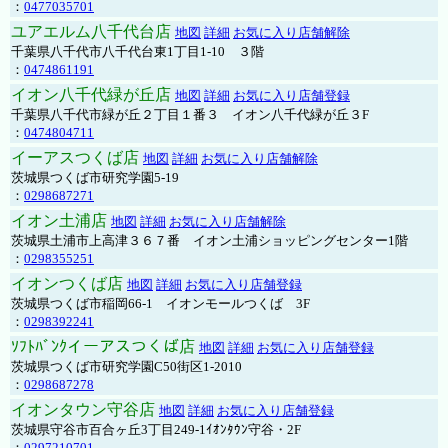
：
0477035701
ユアエルム八千代台店
地図
詳細
お気に入り店舗解除
千葉県八千代市八千代台東1丁目1-10 ３階
：
0474861191
イオン八千代緑が丘店
地図
詳細
お気に入り店舗登録
千葉県八千代市緑が丘２丁目１番３ イオン八千代緑が丘３F
：
0474804711
イーアスつくば店
地図
詳細
お気に入り店舗解除
茨城県つくば市研究学園5-19
：
0298687271
イオン土浦店
地図
詳細
お気に入り店舗解除
茨城県土浦市上高津３６７番 イオン土浦ショッピングセンター1階
：
0298355251
イオンつくば店
地図
詳細
お気に入り店舗登録
茨城県つくば市稲岡66-1 イオンモールつくば 3F
：
0298392241
ｿﾌﾄﾊﾞﾝｸイーアスつくば店
地図
詳細
お気に入り店舗登録
茨城県つくば市研究学園C50街区1-2010
：
0298687278
イオンタウン守谷店
地図
詳細
お気に入り店舗登録
茨城県守谷市百合ヶ丘3丁目249-1ｲｵﾝﾀｳﾝ守谷・2F
：
0297210701