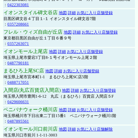
：
0422303081
イオンスタイル碑文谷店
地図
詳細
お気に入り店舗登録
目黒区碑文谷４丁目１-１ イオンスタイル碑文谷7階
：
0357208661
フレル・ウィズ自由が丘店
地図
詳細
お気に入り店舗登録
東京都目黒区自由が丘１丁目６番９号
：
0357263071
イオンモール上尾店
地図
詳細
お気に入り店舗登録
埼玉県上尾市愛宕3丁目8-１号イオンモール上尾２階
：
0487790181
まるひろ上尾SC店
地図
詳細
お気に入り店舗登録
埼玉県上尾市宮本町1-1 まるひろ上尾SC店5階
：
0488717051
入間店(丸広百貨店入間店)
地図
詳細
お気に入り店舗登録
埼玉県入間市豊岡1-6-12 丸広（まるひろ）百貨店 入間店５F
：
0429606631
ベニバナウォーク桶川店
地図
詳細
お気に入り店舗登録
埼玉県桶川市下日出東二丁目15番1 ベニバナウォーク桶川1階
：
0487895561
イオンモール川口前川店
地図
詳細
お気に入り店舗解除
埼玉県川口市前川 1-1-11-3003