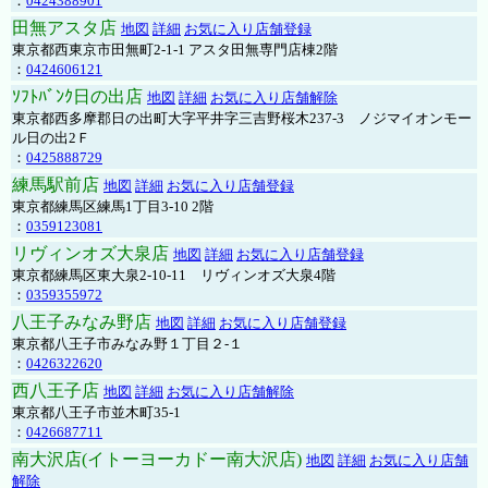
：
0424388901
田無アスタ店
地図
詳細
お気に入り店舗登録
東京都西東京市田無町2-1-1 アスタ田無専門店棟2階
：
0424606121
ｿﾌﾄﾊﾞﾝｸ日の出店
地図
詳細
お気に入り店舗解除
東京都西多摩郡日の出町大字平井字三吉野桜木237-3 ノジマイオンモー
ル日の出2Ｆ
：
0425888729
練馬駅前店
地図
詳細
お気に入り店舗登録
東京都練馬区練馬1丁目3-10 2階
：
0359123081
リヴィンオズ大泉店
地図
詳細
お気に入り店舗登録
東京都練馬区東大泉2-10-11 リヴィンオズ大泉4階
：
0359355972
八王子みなみ野店
地図
詳細
お気に入り店舗登録
東京都八王子市みなみ野１丁目２-１
：
0426322620
西八王子店
地図
詳細
お気に入り店舗解除
東京都八王子市並木町35-1
：
0426687711
南大沢店(イトーヨーカドー南大沢店)
地図
詳細
お気に入り店舗
解除