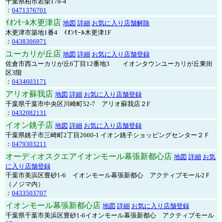
千葉県柏市若柴178-4
：
0471376701
ｲｵﾝﾓｰﾙ木更津店
地図
詳細
お気に入り店舗解除
木更津市築地1番4 ｲｵﾝﾓｰﾙ木更津1F
：
0438306971
ユーカリが丘店
地図
詳細
お気に入り店舗登録
佐倉市西ユーカリが丘6丁目12番地3 イオンタウンユーカリが丘東街
区3階
：
0434603171
アリオ蘇我店
地図
詳細
お気に入り店舗登録
千葉県千葉市中央区川崎町52-7 アリオ蘇我店２F
：
0432082131
イオン銚子店
地図
詳細
お気に入り店舗登録
千葉県銚子市三崎町2丁目2660-1 イオン銚子ショッピングセンター２Ｆ
：
0479303211
オーディオスクエアイオンモール幕張新都心店
地図
詳細
お気
に入り店舗登録
千葉市美浜区豊砂1-6 イオンモール幕張新都心 アクティブモール2Ｆ
（ノジマ内）
：
0433503707
イオンモール幕張新都心店
地図
詳細
お気に入り店舗登録
千葉県千葉市美浜区豊砂1-6イオンモール幕張新都心 アクティブモール