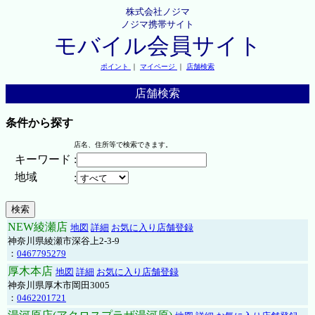
株式会社ノジマ
ノジマ携帯サイト
モバイル会員サイト
ポイント
｜
マイページ
｜
店舗検索
店舗検索
条件から探す
店名、住所等で検索できます。
キーワード
:
地域
:
NEW綾瀬店
地図
詳細
お気に入り店舗登録
神奈川県綾瀬市深谷上2-3-9
：
0467795279
厚木本店
地図
詳細
お気に入り店舗登録
神奈川県厚木市岡田3005
：
0462201721