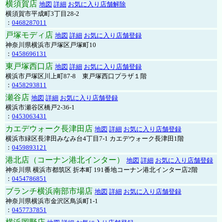
横須賀店
地図
詳細
お気に入り店舗解除
横須賀市平成町3丁目28-2
：
0468287011
戸塚モディ店
地図
詳細
お気に入り店舗登録
神奈川県横浜市戸塚区戸塚町10
：
0458696131
東戸塚西口店
地図
詳細
お気に入り店舗登録
横浜市戸塚区川上町87-8 東戸塚西口プラザ１階
：
0458293811
瀬谷店
地図
詳細
お気に入り店舗登録
横浜市瀬谷区橋戸2-36-1
：
0453063431
カエデウォーク長津田店
地図
詳細
お気に入り店舗登録
横浜市緑区長津田みなみ台4丁目7-1 カエデウォーク長津田1階
：
0459893121
港北店（コーナン港北インター）
地図
詳細
お気に入り店舗登録
神奈川県 横浜市都筑区 折本町 191番地コーナン港北インター店2階
：
0454786851
ブランチ横浜南部市場店
地図
詳細
お気に入り店舗登録
神奈川県横浜市金沢区鳥浜町1-1
：
0457737851