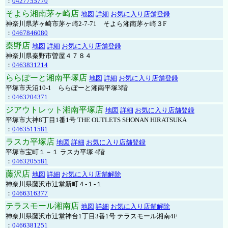
：
0427755770
そよら湘南茅ヶ崎店
地図
詳細
お気に入り店舗登録
神奈川県茅ヶ崎市茅ヶ崎2‐7‐71 そよら湘南茅ヶ崎３F
：
0467846080
秦野店
地図
詳細
お気に入り店舗登録
神奈川県秦野市曽屋４７８４
：
0463831214
ららぽーと湘南平塚店
地図
詳細
お気に入り店舗登録
平塚市天沼10-1 ららぽーと湘南平塚3階
：
0463204371
ジアウトレット湘南平塚店
地図
詳細
お気に入り店舗登録
平塚市大神8丁目1番1号 THE OUTLETS SHONAN HIRATSUKA
：
0463511581
ラスカ平塚店
地図
詳細
お気に入り店舗登録
平塚市宝町１－１ ラスカ平塚 4階
：
0463205581
藤沢店
地図
詳細
お気に入り店舗解除
神奈川県藤沢市辻堂新町４-１-１
：
0466316377
テラスモール湘南店
地図
詳細
お気に入り店舗解除
神奈川県藤沢市辻堂神台1丁目3番1号 テラスモール湘南4F
：
0466381251