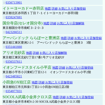
：
0356715901
イトーヨーカドー赤羽店
地図
詳細
お気に入り店舗登録
東京都北区赤羽西１丁目７-１イトーヨーカドー赤羽5階
：
0359247691
国分寺店(セレオ国分寺)
地図
詳細
お気に入り店舗解除
東京都国分寺市南町３-２０-３
：
0423266511
アーバンドック ららぽーと豊洲店
地図
詳細
お気に入り店舗登録
東京都江東区豊洲2-2-1 アーバンドック ららぽーと豊洲３ 3階
：
0351441660
アリオ北砂店
地図
詳細
お気に入り店舗解除
東京都江東区北砂2丁目17番1号アリオ北砂2F
：
0356537611
イオンフードスタイル小平店
地図
詳細
お気に入り店舗登録
東京都小平市小川東町2丁目12-1 イオンフードスタイル小平2階
：
0423485821
小田急OX狛江店
地図
詳細
お気に入り店舗登録
東京都狛江市元和泉1丁目2-1小田急OX狛江店2階
：
0354977031
SOCOLA武蔵小金井クロス店
地図
詳細
お気に入り店舗登録
東京都小金井市本町6-2-30 SOCOLA武蔵小金井クロス3階