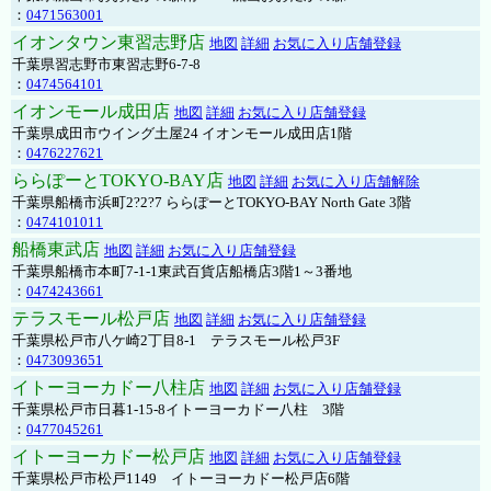
：
0471563001
イオンタウン東習志野店
地図
詳細
お気に入り店舗登録
千葉県習志野市東習志野6-7-8
：
0474564101
イオンモール成田店
地図
詳細
お気に入り店舗登録
千葉県成田市ウイング土屋24 イオンモール成田店1階
：
0476227621
ららぽーとTOKYO-BAY店
地図
詳細
お気に入り店舗解除
千葉県船橋市浜町2?2?7 ららぽーとTOKYO-BAY North Gate 3階
：
0474101011
船橋東武店
地図
詳細
お気に入り店舗登録
千葉県船橋市本町7-1-1東武百貨店船橋店3階1～3番地
：
0474243661
テラスモール松戸店
地図
詳細
お気に入り店舗登録
千葉県松戸市八ケ崎2丁目8-1 テラスモール松戸3F
：
0473093651
イトーヨーカドー八柱店
地図
詳細
お気に入り店舗登録
千葉県松戸市日暮1-15-8イトーヨーカドー八柱 3階
：
0477045261
イトーヨーカドー松戸店
地図
詳細
お気に入り店舗登録
千葉県松戸市松戸1149 イトーヨーカドー松戸店6階