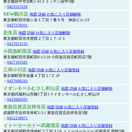
東京都府中市宮町1-41-2 ミッテン府中5階
：
0423525220
NEW鶴川店
地図
詳細
お気に入り店舗解除
東京都町田市能ヶ谷１丁目７番５号 神栄ビル２F
：
0427376031
忠生店
地図
詳細
お気に入り店舗解除
東京都町田市木曽西２丁目１７-２１
：
0427923151
小田急町田店
地図
詳細
お気に入り店舗登録
東京都町田市原町田6-12-20 小田急百貨店町田店7階
：
0427105581
三和小川店
地図
詳細
お気に入り店舗登録
東京都町田市金森４丁目１?２ 2F
：
0427068343
イオンモールむさし村山店
地図
詳細
お気に入り店舗解除
東京都武蔵村山市榎1丁目1-3 イオンモールむさし村山3F
：
0425668581
東急百貨店吉祥寺店
地図
詳細
お気に入り店舗登録
武蔵野市吉祥寺本町2-3-1 東急百貨店吉祥寺店5階
：
0422238971
イトーヨーカドー武蔵境店
地図
詳細
お気に入り店舗登録
東京都武蔵野市境南町２丁目３?６ イトーヨーカドー 武蔵境店 西館5階