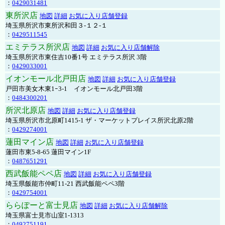
：
0429031481
東所沢店
地図
詳細
お気に入り店舗登録
埼玉県所沢市東所沢和田３-１２-１
：
0429511545
エミテラス所沢店
地図
詳細
お気に入り店舗解除
埼玉県所沢市東住吉10番1号 エミテラス所沢 3階
：
0429033001
イオンモール北戸田店
地図
詳細
お気に入り店舗登録
戸田市美女木東1ｰ3‐1 イオンモール北戸田3階
：
0484300201
所沢北原店
地図
詳細
お気に入り店舗登録
埼玉県所沢市北原町1415-1 ザ・マーケットプレイス所沢北原2階
：
0429274001
蓮田マイン店
地図
詳細
お気に入り店舗登録
蓮田市東5-8-65 蓮田マイン1F
：
0487651291
西武飯能ペペ店
地図
詳細
お気に入り店舗登録
埼玉県飯能市仲町11-21 西武飯能ペペ3階
：
0429754001
ららぽーと富士見店
地図
詳細
お気に入り店舗解除
埼玉県富士見市山室1-1313
：
0492751191