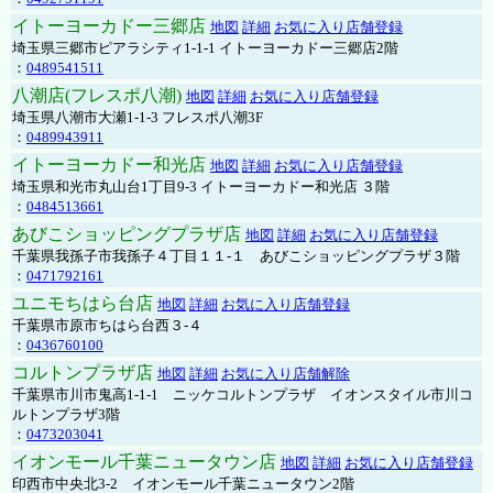
イトーヨーカドー三郷店
地図
詳細
お気に入り店舗登録
埼玉県三郷市ピアラシティ1-1-1 イトーヨーカドー三郷店2階
：
0489541511
八潮店(フレスポ八潮)
地図
詳細
お気に入り店舗登録
埼玉県八潮市大瀬1-1-3 フレスポ八潮3F
：
0489943911
イトーヨーカドー和光店
地図
詳細
お気に入り店舗登録
埼玉県和光市丸山台1丁目9-3 イトーヨーカドー和光店 ３階
：
0484513661
あびこショッピングプラザ店
地図
詳細
お気に入り店舗登録
千葉県我孫子市我孫子４丁目１１-１ あびこショッピングプラザ３階
：
0471792161
ユニモちはら台店
地図
詳細
お気に入り店舗登録
千葉県市原市ちはら台西３-４
：
0436760100
コルトンプラザ店
地図
詳細
お気に入り店舗解除
千葉県市川市鬼高1-1-1 ニッケコルトンプラザ イオンスタイル市川コ
ルトンプラザ3階
：
0473203041
イオンモール千葉ニュータウン店
地図
詳細
お気に入り店舗登録
印西市中央北3-2 イオンモール千葉ニュータウン2階