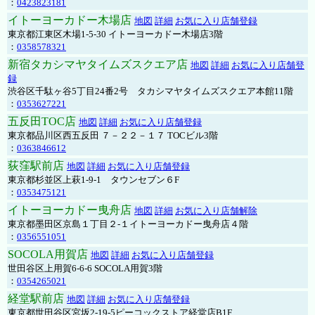
：
0423823181
イトーヨーカドー木場店
地図
詳細
お気に入り店舗登録
東京都江東区木場1-5-30 イトーヨーカドー木場店3階
：
0358578321
新宿タカシマヤタイムズスクエア店
地図
詳細
お気に入り店舗登
録
渋谷区千駄ヶ谷5丁目24番2号 タカシマヤタイムズスクエア本館11階
：
0353627221
五反田TOC店
地図
詳細
お気に入り店舗登録
東京都品川区西五反田 ７－２２－１７ TOCビル3階
：
0363846612
荻窪駅前店
地図
詳細
お気に入り店舗登録
東京都杉並区上萩1-9-1 タウンセブン６F
：
0353475121
イトーヨーカドー曳舟店
地図
詳細
お気に入り店舗解除
東京都墨田区京島１丁目２-１イトーヨーカドー曳舟店４階
：
0356551051
SOCOLA用賀店
地図
詳細
お気に入り店舗登録
世田谷区上用賀6-6-6 SOCOLA用賀3階
：
0354265021
経堂駅前店
地図
詳細
お気に入り店舗登録
東京都世田谷区宮坂2-19-5ピーコックストア経堂店B1F