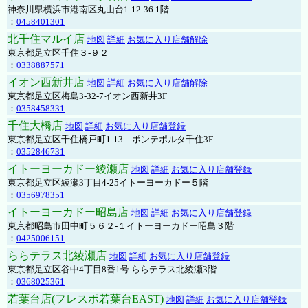
神奈川県横浜市港南区丸山台1-12-36 1階
：
0458401301
北千住マルイ店
地図
詳細
お気に入り店舗解除
東京都足立区千住３-９２
：
0338887571
イオン西新井店
地図
詳細
お気に入り店舗解除
東京都足立区梅島3-32-7イオン西新井3F
：
0358458331
千住大橋店
地図
詳細
お気に入り店舗登録
東京都足立区千住橋戸町1-13 ポンテポルタ千住3F
：
0352846731
イトーヨーカドー綾瀬店
地図
詳細
お気に入り店舗登録
東京都足立区綾瀬3丁目4-25イトーヨーカドー５階
：
0356978351
イトーヨーカドー昭島店
地図
詳細
お気に入り店舗登録
東京都昭島市田中町５６２-１イトーヨーカドー昭島３階
：
0425006151
ららテラス北綾瀬店
地図
詳細
お気に入り店舗登録
東京都足立区谷中4丁目8番1号 ららテラス北綾瀬3階
：
0368025361
若葉台店(フレスポ若葉台EAST)
地図
詳細
お気に入り店舗登録