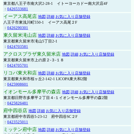
東京都八王子市南大沢2-28-1 イトーヨーカドー南大沢店4F
：
0426533681
イーアス高尾店
地図
詳細
お気に入り店舗登録
八王子市東浅川町550-1 イーアス高尾２F
：
0426290301
東久留米滝山店
地図
詳細
お気に入り店舗登録
東京都東久留米市滝山5丁目2-1
：
0424703581
アクロスプラザ東久留米店
地図
詳細
お気に入り店舗登録
東京都東久留米市上の原２-３-１８
：
0424705701
リコパ東大和店
地図
詳細
お気に入り店舗登録
東京都東大和市桜ヶ丘2-142-1 LICOPA東大和2階
：
0425908601
イオンモール多摩平の森店
地図
詳細
お気に入り店舗登録
東京都日野市多摩平２丁目４-１イオンモール多摩平の森2階
：
0425826481
府中四谷店
地図
詳細
お気に入り店舗登録
東京都府中市四谷5-23-12 府中四谷SC２F
：
0423525011
ミッテン府中店
地図
詳細
お気に入り店舗登録