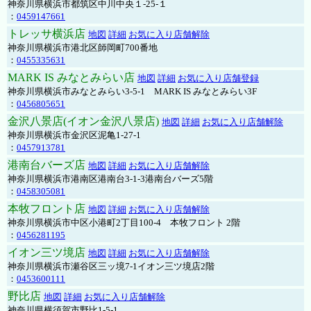
神奈川県横浜市都筑区中川中央１-25-１
：
0459147661
トレッサ横浜店
地図
詳細
お気に入り店舗解除
神奈川県横浜市港北区師岡町700番地
：
0455335631
MARK IS みなとみらい店
地図
詳細
お気に入り店舗登録
神奈川県横浜市みなとみらい3-5-1 MARK IS みなとみらい3F
：
0456805651
金沢八景店(イオン金沢八景店)
地図
詳細
お気に入り店舗解除
神奈川県横浜市金沢区泥亀1-27-1
：
0457913781
港南台バーズ店
地図
詳細
お気に入り店舗解除
神奈川県横浜市港南区港南台3-1-3港南台バーズ5階
：
0458305081
本牧フロント店
地図
詳細
お気に入り店舗解除
神奈川県横浜市中区小港町2丁目100-4 本牧フロント 2階
：
0456281195
イオン三ツ境店
地図
詳細
お気に入り店舗解除
神奈川県横浜市瀬谷区三ッ境7-1イオン三ツ境店2階
：
0453600111
野比店
地図
詳細
お気に入り店舗解除
神奈川県横須賀市野比1-5-1