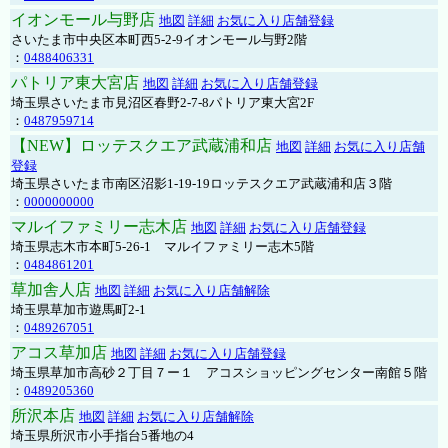
イオンモール与野店
地図
詳細
お気に入り店舗登録
さいたま市中央区本町西5-2-9イオンモール与野2階
：
0488406331
パトリア東大宮店
地図
詳細
お気に入り店舗登録
埼玉県さいたま市見沼区春野2-7-8パトリア東大宮2F
：
0487959714
【NEW】ロッテスクエア武蔵浦和店
地図
詳細
お気に入り店舗
登録
埼玉県さいたま市南区沼影1-19-19ロッテスクエア武蔵浦和店３階
：
0000000000
マルイファミリー志木店
地図
詳細
お気に入り店舗登録
埼玉県志木市本町5-26-1 マルイファミリー志木5階
：
0484861201
草加舎人店
地図
詳細
お気に入り店舗解除
埼玉県草加市遊馬町2-1
：
0489267051
アコス草加店
地図
詳細
お気に入り店舗登録
埼玉県草加市高砂２丁目７ー１ アコスショッピングセンター南館５階
：
0489205360
所沢本店
地図
詳細
お気に入り店舗解除
埼玉県所沢市小手指台5番地の4