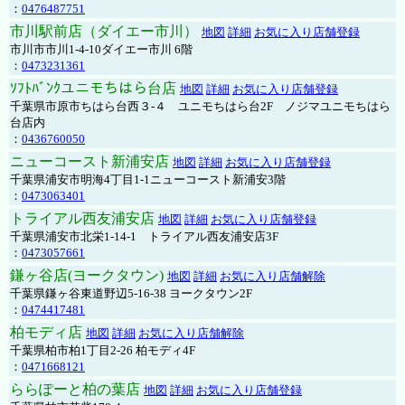
：
0476487751
市川駅前店（ダイエー市川）
地図
詳細
お気に入り店舗登録
市川市市川1-4-10ダイエー市川 6階
：
0473231361
ｿﾌﾄﾊﾞﾝｸユニモちはら台店
地図
詳細
お気に入り店舗登録
千葉県市原市ちはら台西３-４ ユニモちはら台2F ノジマユニモちはら
台店内
：
0436760050
ニューコースト新浦安店
地図
詳細
お気に入り店舗登録
千葉県浦安市明海4丁目1-1ニューコースト新浦安3階
：
0473063401
トライアル西友浦安店
地図
詳細
お気に入り店舗登録
千葉県浦安市北栄1-14-1 トライアル西友浦安店3F
：
0473057661
鎌ヶ谷店(ヨークタウン)
地図
詳細
お気に入り店舗解除
千葉県鎌ヶ谷東道野辺5-16-38 ヨークタウン2F
：
0474417481
柏モディ店
地図
詳細
お気に入り店舗解除
千葉県柏市柏1丁目2-26 柏モディ4F
：
0471668121
ららぽーと柏の葉店
地図
詳細
お気に入り店舗登録