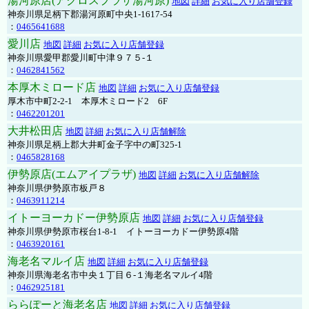
湯河原店(アクロスプラザ湯河原)
地図
詳細
お気に入り店舗登録
神奈川県足柄下郡湯河原町中央1-1617-54
：
0465641688
愛川店
地図
詳細
お気に入り店舗登録
神奈川県愛甲郡愛川町中津９７５-１
：
0462841562
本厚木ミロード店
地図
詳細
お気に入り店舗登録
厚木市中町2-2-1 本厚木ミロード2 6F
：
0462201201
大井松田店
地図
詳細
お気に入り店舗解除
神奈川県足柄上郡大井町金子字中の町325-1
：
0465828168
伊勢原店(エムアイプラザ)
地図
詳細
お気に入り店舗解除
神奈川県伊勢原市板戸８
：
0463911214
イトーヨーカドー伊勢原店
地図
詳細
お気に入り店舗登録
神奈川県伊勢原市桜台1-8-1 イトーヨーカドー伊勢原4階
：
0463920161
海老名マルイ店
地図
詳細
お気に入り店舗登録
神奈川県海老名市中央１丁目６-１海老名マルイ4階
：
0462925181
ららぽーと海老名店
地図
詳細
お気に入り店舗登録