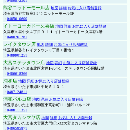
：
0480872501
熊谷ニットーモール店
地図
詳細
お気に入り店舗登録
埼玉県熊谷市銀座2-245 ニットーモール3F
：
0485010600
イトーヨーカドー久喜店
地図
詳細
お気に入り店舗登録
久喜市久喜中央４丁目９-１１ イトーヨーカドー 久喜店4階
：
0480261281
レイクタウン店
地図
詳細
お気に入り店舗解除
埼玉県越谷市レイクタウン３丁目１番地１
：
0489901251
大宮ステラタウン店
地図
詳細
お気に入り店舗登録
埼玉県さいたま市北区宮原1-854-1 ステラタウン公園棟2階
：
0486618366
浦和店
地図
詳細
お気に入り店舗登録
埼玉県さいたま市緑区中尾５１０-１
：
0487124811
浦和パルコ店
地図
詳細
お気に入り店舗解除
埼玉県さいたま市浦和区東高砂町11-1浦和パルコ2F
：
0488111351
大宮タカシマヤ店
地図
詳細
お気に入り店舗登録
埼玉県さいたま市大宮区大門町1-32大宮タカシマヤ５階
：
0486585871