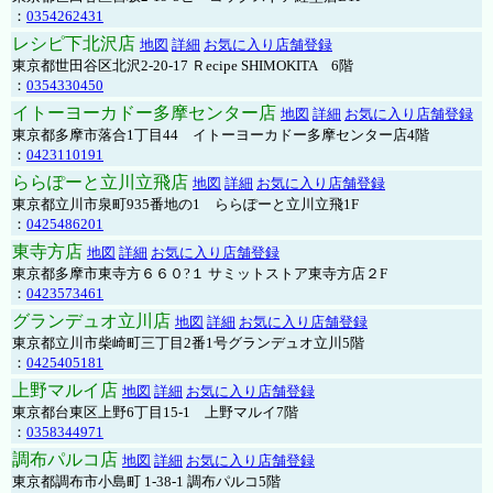
：
0354262431
レシピ下北沢店
地図
詳細
お気に入り店舗登録
東京都世田谷区北沢2-20-17 Ｒecipe SHIMOKITA 6階
：
0354330450
イトーヨーカドー多摩センター店
地図
詳細
お気に入り店舗登録
東京都多摩市落合1丁目44 イトーヨーカドー多摩センター店4階
：
0423110191
ららぽーと立川立飛店
地図
詳細
お気に入り店舗登録
東京都立川市泉町935番地の1 ららぽーと立川立飛1F
：
0425486201
東寺方店
地図
詳細
お気に入り店舗登録
東京都多摩市東寺方６６０?１ サミットストア東寺方店２F
：
0423573461
グランデュオ立川店
地図
詳細
お気に入り店舗登録
東京都立川市柴崎町三丁目2番1号グランデュオ立川5階
：
0425405181
上野マルイ店
地図
詳細
お気に入り店舗登録
東京都台東区上野6丁目15-1 上野マルイ7階
：
0358344971
調布パルコ店
地図
詳細
お気に入り店舗登録
東京都調布市小島町 1-38-1 調布パルコ5階