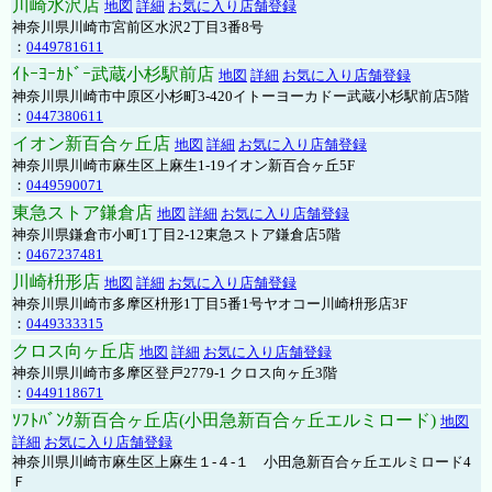
川崎水沢店
地図
詳細
お気に入り店舗登録
神奈川県川崎市宮前区水沢2丁目3番8号
：
0449781611
ｲﾄｰﾖｰｶﾄﾞｰ武蔵小杉駅前店
地図
詳細
お気に入り店舗登録
神奈川県川崎市中原区小杉町3-420イトーヨーカドー武蔵小杉駅前店5階
：
0447380611
イオン新百合ヶ丘店
地図
詳細
お気に入り店舗登録
神奈川県川崎市麻生区上麻生1-19イオン新百合ヶ丘5F
：
0449590071
東急ストア鎌倉店
地図
詳細
お気に入り店舗登録
神奈川県鎌倉市小町1丁目2-12東急ストア鎌倉店5階
：
0467237481
川崎枡形店
地図
詳細
お気に入り店舗登録
神奈川県川崎市多摩区枡形1丁目5番1号ヤオコー川崎枡形店3F
：
0449333315
クロス向ヶ丘店
地図
詳細
お気に入り店舗登録
神奈川県川崎市多摩区登戸2779-1 クロス向ヶ丘3階
：
0449118671
ｿﾌﾄﾊﾞﾝｸ新百合ヶ丘店(小田急新百合ヶ丘エルミロード)
地図
詳細
お気に入り店舗登録
神奈川県川崎市麻生区上麻生１-４-１ 小田急新百合ヶ丘エルミロード4
Ｆ