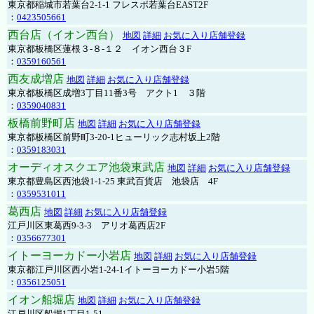
東京都稲城市若葉台2-1-1 フレスポ若葉台EAST2F
：
0423505661
西台店（イオン西台）
地図
詳細
お気に入り店舗登録
東京都板橋区蓮根３-８-１２ イオン西台３F
：
0359160561
西友成増店
地図
詳細
お気に入り店舗登録
東京都板橋区成増3丁目11番3号 アクト1 ３階
：
0359040831
板橋前野町店
地図
詳細
お気に入り店舗登録
東京都板橋区前野町3-20-1ヒューリック志村坂上2階
：
0359183031
オーディオスクエア池袋東武店
地図
詳細
お気に入り店舗登録
東京都豊島区西池袋1-1-25 東武百貨店 池袋店 4F
：
0359531011
葛西店
地図
詳細
お気に入り店舗登録
江戸川区東葛西9-3-3 アリオ葛西店2F
：
0356677301
イトーヨーカドー小岩店
地図
詳細
お気に入り店舗登録
東京都江戸川区西小岩1-24-1イトーヨーカドー小岩5階
：
0356125051
イオン船堀店
地図
詳細
お気に入り店舗登録
江戸川区船堀1丁目1-51