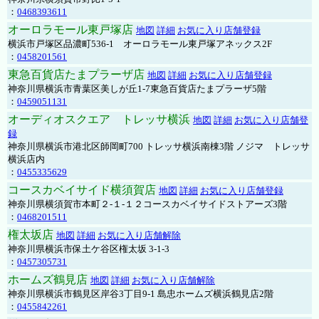
：
0468393611
オーロラモール東戸塚店
地図
詳細
お気に入り店舗登録
横浜市戸塚区品濃町536-1 オーロラモール東戸塚アネックス2F
：
0458201561
東急百貨店たまプラーザ店
地図
詳細
お気に入り店舗登録
神奈川県横浜市青葉区美しが丘1-7東急百貨店たまプラーザ5階
：
0459051131
オーディオスクエア トレッサ横浜
地図
詳細
お気に入り店舗登
録
神奈川県横浜市港北区師岡町700 トレッサ横浜南棟3階 ノジマ トレッサ
横浜店内
：
0455335629
コースカベイサイド横須賀店
地図
詳細
お気に入り店舗登録
神奈川県横須賀市本町２-１-１２コースカベイサイドストアーズ3階
：
0468201511
権太坂店
地図
詳細
お気に入り店舗解除
神奈川県横浜市保土ケ谷区権太坂 3-1-3
：
0457305731
ホームズ鶴見店
地図
詳細
お気に入り店舗解除
神奈川県横浜市鶴見区岸谷3丁目9-1 島忠ホームズ横浜鶴見店2階
：
0455842261