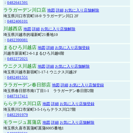
：
0482641591
ララガーデン川口店
地図
詳細
お気に入り店舗解除
埼玉県川口市宮町18-9 ララガーデン川口 2F
：
0482406101
川越西店
地図
詳細
お気に入り店舗解除
埼玉県川越市的場新町21番地10
：
0492390081
まるひろ川越店
地図
詳細
お気に入り店舗登録
川越市新富町2-6-1まるひろ川越6階
：
0492272021
ウニクス川越店
地図
詳細
お気に入り店舗解除
埼玉県川越市新宿町1-17-1 ウニクス川越2F
：
0492491551
ララガーデン春日部店
地図
詳細
お気に入り店舗登録
埼玉県春日部市南1丁目1-1 ララガーデン春日部2階
：
0487317411
ららテラス川口店
地図
詳細
お気に入り店舗登録
埼玉県川口市栄町3-5-1ららテラス川口7階
：
0482291979
モラージュ菖蒲店
地図
詳細
お気に入り店舗解除
埼玉県久喜市菖蒲町菖蒲6005番地1