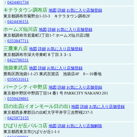
：
0424401734
キテラタウン調布店
地図
詳細
お気に入り店舗登録
東京都調布市菊野台1-33-3 キテラタウン調布2F
：
0424436151
ホームズ仙川店
地図
詳細
お気に入り店舗登録
東京都調布市若葉町2丁目1-7 ホームズ仙川店2階
：
0353847711
三鷹東八店
地図
詳細
お気に入り店舗登録
東京都調布市深大寺東町８丁目３３-１
：
0422706531
池袋東武店
地図
詳細
お気に入り店舗登録
豊島区西池袋1-1-25 東武百貨店 池袋店4F 8～10番地
：
0359531011
パークシティ中野店
地図
詳細
お気に入り店舗登録
東京都中野区中野四丁目14 番1 号 PARKCITY NAKANO 201
：
0359429861
日の出店(イオンモール日の出)
地図
詳細
お気に入り店舗登録
東京都西多摩郡日の出町大字平井字三吉野桜237-3
：
0425973155
ひばりが丘パルコ店
地図
詳細
お気に入り店舗解除
東京都西東京市ひばりが丘1-1-1