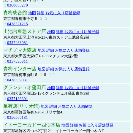
：
0368085270
青梅統合館
地図
詳細
お気に入り店舗登録
東京都青梅市今寺５-１-１
：
0428321215
上池台東急ストア店
地図
詳細
お気に入り店舗登録
東京都大田区上池台5-23-5東急ストア上池台店2階
：
0337488081
マチノマ大森店
地図
詳細
お気に入り店舗登録
東京都大田区大森町3-1-38マチノマ大森2階
：
0357535311
青梅インター店
地図
詳細
お気に入り店舗登録
東京都青梅市新町６-１６-１１
：
0428339031
グランデュオ蒲田店
地図
詳細
お気に入り店舗登録
東京都大田区蒲田5-13-1グランデュオ蒲田東館3階
：
0357138301
亀有店(リリオ館)
地図
詳細
お気に入り店舗解除
東京都葛飾区亀有3-26-1リリオ館4F
：
0356506181
イトーヨーカドー四つ木店
地図
詳細
お気に入り店舗登録
東京都葛飾区四つ木2丁目21-1イトーヨーカドー四つ木３F