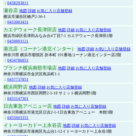
：
0458293811
瀬谷店
地図
詳細
お気に入り店舗登録
横浜市瀬谷区橋戸2-36-1
：
0453063431
カエデウォーク長津田店
地図
詳細
お気に入り店舗登録
横浜市緑区長津田みなみ台4丁目7-1 カエデウォーク長津田1階
：
0459893121
港北店（コーナン港北インター）
地図
詳細
お気に入り店舗登録
神奈川県 横浜市都筑区 折本町 191番地コーナン港北インター店2階
：
0454786851
ブランチ横浜南部市場店
地図
詳細
お気に入り店舗登録
神奈川県横浜市金沢区鳥浜町1-1
：
0457737851
横浜岡野店
地図
詳細
お気に入り店舗登録
神奈川県横浜市西区岡野2-5-18 サミット横浜岡野1階
：
0453147301
日吉東急アベニュー店
地図
詳細
お気に入り店舗登録
神奈川県横浜市港北区日吉2-1-1日吉東急アベニュー 本館3階
：
0455603351
イトーヨーカドー上永谷店
地図
詳細
お気に入り店舗登録
神奈川県横浜市港南区丸山台1-12イトーヨーカドー上永谷3階