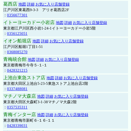
葛西店
地図
詳細
お気に入り店舗登録
江戸川区東葛西9-3-3 アリオ葛西店2F
：
0356677301
イトーヨーカドー小岩店
地図
詳細
お気に入り店舗登録
東京都江戸川区西小岩1-24-1イトーヨーカドー小岩5階
：
0356125051
イオン船堀店
地図
詳細
お気に入り店舗登録
江戸川区船堀1丁目1-51
：
0368085270
青梅統合館
地図
詳細
お気に入り店舗登録
東京都青梅市今寺５-１-１
：
0428321215
上池台東急ストア店
地図
詳細
お気に入り店舗登録
東京都大田区上池台5-23-5東急ストア上池台店2階
：
0337488081
マチノマ大森店
地図
詳細
お気に入り店舗登録
東京都大田区大森町3-1-38マチノマ大森2階
：
0357535311
青梅インター店
地図
詳細
お気に入り店舗登録
東京都青梅市新町６-１６-１１
：
0428339031