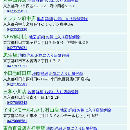
府中四谷店
地図
詳細
お気に入り店舗登録
東京都府中市四谷5-23-12 府中四谷SC２F
：
0423525011
ミッテン府中店
地図
詳細
お気に入り店舗登録
東京都府中市宮町1-41-2 ミッテン府中5階
：
0423525220
NEW鶴川店
地図
詳細
お気に入り店舗解除
東京都町田市能ヶ谷１丁目７番５号 神栄ビル２F
：
0427376031
忠生店
地図
詳細
お気に入り店舗解除
東京都町田市木曽西２丁目１７-２１
：
0427923151
小田急町田店
地図
詳細
お気に入り店舗登録
東京都町田市原町田6-12-20 小田急百貨店町田店7階
：
0427105581
三和小川店
地図
詳細
お気に入り店舗登録
東京都町田市金森４丁目１?２ 2F
：
0427068343
イオンモールむさし村山店
地図
詳細
お気に入り店舗解除
東京都武蔵村山市榎1丁目1-3 イオンモールむさし村山3F
：
0425668581
東急百貨店吉祥寺店
地図
詳細
お気に入り店舗登録