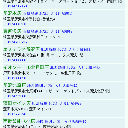
埼玉県草加市高砂２丁目７ー１ アコスショッピングセンター南館５階
：
0489205360
所沢本店
地図
詳細
お気に入り店舗解除
埼玉県所沢市小手指台5番地の4
：
0429031481
東所沢店
地図
詳細
お気に入り店舗登録
埼玉県所沢市東所沢和田３-１２-１
：
0429511545
エミテラス所沢店
地図
詳細
お気に入り店舗解除
埼玉県所沢市東住吉10番1号 エミテラス所沢 3階
：
0429033001
イオンモール北戸田店
地図
詳細
お気に入り店舗登録
戸田市美女木東1ｰ3‐1 イオンモール北戸田3階
：
0484300201
所沢北原店
地図
詳細
お気に入り店舗登録
埼玉県所沢市北原町1415-1 ザ・マーケットプレイス所沢北原2階
：
0429274001
蓮田マイン店
地図
詳細
お気に入り店舗登録
蓮田市東5-8-65 蓮田マイン1F
：
0487651291
西武飯能ペペ店
地図
詳細
お気に入り店舗登録
埼玉県飯能市仲町11-21 西武飯能ペペ3階