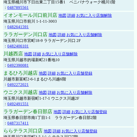
埼玉県桶川市下日出東二丁目15番1 ベニバナウォーク桶川1階
：
0487895561
イオンモール川口前川店
地図
詳細
お気に入り店舗解除
埼玉県川口市前川 1-1-11-3003
：
0482641591
ララガーデン川口店
地図
詳細
お気に入り店舗解除
埼玉県川口市宮町18-9 ララガーデン川口 2F
：
0482406101
川越西店
地図
詳細
お気に入り店舗解除
埼玉県川越市的場新町21番地10
：
0492390081
まるひろ川越店
地図
詳細
お気に入り店舗登録
川越市新富町2-6-1まるひろ川越6階
：
0492272021
ウニクス川越店
地図
詳細
お気に入り店舗解除
埼玉県川越市新宿町1-17-1 ウニクス川越2F
：
0492491551
ララガーデン春日部店
地図
詳細
お気に入り店舗登録
埼玉県春日部市南1丁目1-1 ララガーデン春日部2階
：
0487317411
ららテラス川口店
地図
詳細
お気に入り店舗登録
埼玉県川口市栄町3-5-1ららテラス川口7階