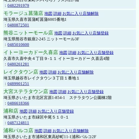
：
0482291979
モラージュ菖蒲店
地図
詳細
お気に入り店舗解除
埼玉県久喜市菖蒲町菖蒲6005番地1
：
0480872501
熊谷ニットーモール店
地図
詳細
お気に入り店舗登録
埼玉県熊谷市銀座2-245 ニットーモール3F
：
0485010600
イトーヨーカドー久喜店
地図
詳細
お気に入り店舗登録
久喜市久喜中央４丁目９-１１ イトーヨーカドー 久喜店4階
：
0480261281
レイクタウン店
地図
詳細
お気に入り店舗解除
埼玉県越谷市レイクタウン３丁目１番地１
：
0489901251
大宮ステラタウン店
地図
詳細
お気に入り店舗登録
埼玉県さいたま市北区宮原1-854-1 ステラタウン公園棟2階
：
0486618366
浦和店
地図
詳細
お気に入り店舗登録
埼玉県さいたま市緑区中尾５１０-１
：
0487124811
浦和パルコ店
地図
詳細
お気に入り店舗解除
埼玉県さいたま市浦和区東高砂町11-1浦和パルコ2F