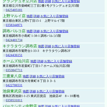
グランデュオ立川店
地図
詳細
お気に入り店舗登録
東京都立川市柴崎町三丁目2番1号グランデュオ立川5階
：
0425405181
上野マルイ店
地図
詳細
お気に入り店舗登録
東京都台東区上野6丁目15-1 上野マルイ7階
：
0358344971
調布パルコ店
地図
詳細
お気に入り店舗登録
東京都調布市小島町 1-38-1 調布パルコ5階
：
0424401734
キテラタウン調布店
地図
詳細
お気に入り店舗登録
東京都調布市菊野台1-33-3 キテラタウン調布2F
：
0424436151
ホームズ仙川店
地図
詳細
お気に入り店舗登録
東京都調布市若葉町2丁目1-7 ホームズ仙川店2階
：
0353847711
三鷹東八店
地図
詳細
お気に入り店舗登録
東京都調布市深大寺東町８丁目３３-１
：
0422706531
池袋東武店
地図
詳細
お気に入り店舗登録
豊島区西池袋1-1-25 東武百貨店 池袋店4F 8～10番地
：
0359531011
パークシティ中野店
地図
詳細
お気に入り店舗登録