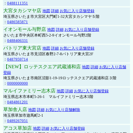
：
0488111351
大宮タカシマヤ店
地図
詳細
お気に入り店舗登録
埼玉県さいたま市大宮区大門町1-32大宮タカシマヤ５階
：
0486585871
イオンモール与野店
地図
詳細
お気に入り店舗登録
さいたま市中央区本町西5-2-9イオンモール与野2階
：
0488406331
パトリア東大宮店
地図
詳細
お気に入り店舗登録
埼玉県さいたま市見沼区春野2-7-8パトリア東大宮2F
：
0487959714
【NEW】ロッテスクエア武蔵浦和店
地図
詳細
お気に入り店舗
登録
埼玉県さいたま市南区沼影1-19-19ロッテスクエア武蔵浦和店３階
：
0000000000
マルイファミリー志木店
地図
詳細
お気に入り店舗登録
埼玉県志木市本町5-26-1 マルイファミリー志木5階
：
0484861201
草加舎人店
地図
詳細
お気に入り店舗解除
埼玉県草加市遊馬町2-1
：
0489267051
アコス草加店
地図
詳細
お気に入り店舗登録