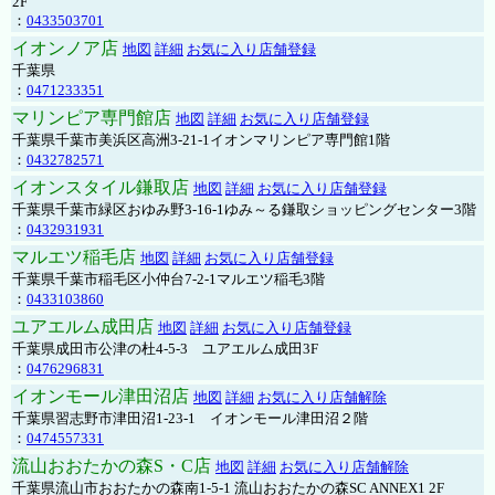
2F
：
0433503701
イオンノア店
地図
詳細
お気に入り店舗登録
千葉県
：
0471233351
マリンピア専門館店
地図
詳細
お気に入り店舗登録
千葉県千葉市美浜区高洲3-21-1イオンマリンピア専門館1階
：
0432782571
イオンスタイル鎌取店
地図
詳細
お気に入り店舗登録
千葉県千葉市緑区おゆみ野3-16-1ゆみ～る鎌取ショッピングセンター3階
：
0432931931
マルエツ稲毛店
地図
詳細
お気に入り店舗登録
千葉県千葉市稲毛区小仲台7-2-1マルエツ稲毛3階
：
0433103860
ユアエルム成田店
地図
詳細
お気に入り店舗登録
千葉県成田市公津の杜4-5-3 ユアエルム成田3F
：
0476296831
イオンモール津田沼店
地図
詳細
お気に入り店舗解除
千葉県習志野市津田沼1-23-1 イオンモール津田沼２階
：
0474557331
流山おおたかの森S・C店
地図
詳細
お気に入り店舗解除
千葉県流山市おおたかの森南1-5-1 流山おおたかの森SC ANNEX1 2F