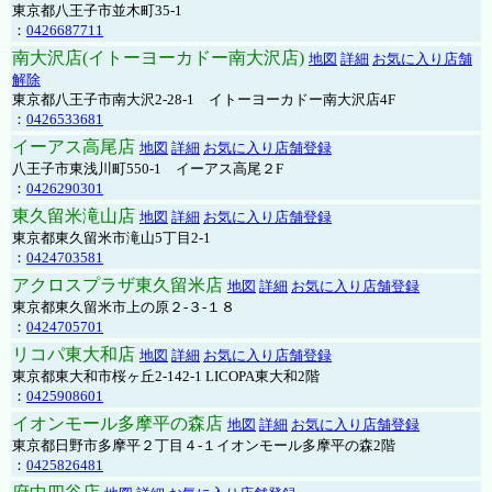
東京都八王子市並木町35-1
：
0426687711
南大沢店(イトーヨーカドー南大沢店)
地図
詳細
お気に入り店舗
解除
東京都八王子市南大沢2-28-1 イトーヨーカドー南大沢店4F
：
0426533681
イーアス高尾店
地図
詳細
お気に入り店舗登録
八王子市東浅川町550-1 イーアス高尾２F
：
0426290301
東久留米滝山店
地図
詳細
お気に入り店舗登録
東京都東久留米市滝山5丁目2-1
：
0424703581
アクロスプラザ東久留米店
地図
詳細
お気に入り店舗登録
東京都東久留米市上の原２-３-１８
：
0424705701
リコパ東大和店
地図
詳細
お気に入り店舗登録
東京都東大和市桜ヶ丘2-142-1 LICOPA東大和2階
：
0425908601
イオンモール多摩平の森店
地図
詳細
お気に入り店舗登録
東京都日野市多摩平２丁目４-１イオンモール多摩平の森2階
：
0425826481