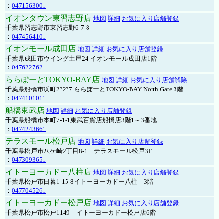
：
0471563001
イオンタウン東習志野店
地図
詳細
お気に入り店舗登録
千葉県習志野市東習志野6-7-8
：
0474564101
イオンモール成田店
地図
詳細
お気に入り店舗登録
千葉県成田市ウイング土屋24 イオンモール成田店1階
：
0476227621
ららぽーとTOKYO-BAY店
地図
詳細
お気に入り店舗解除
千葉県船橋市浜町2?2?7 ららぽーとTOKYO-BAY North Gate 3階
：
0474101011
船橋東武店
地図
詳細
お気に入り店舗登録
千葉県船橋市本町7-1-1東武百貨店船橋店3階1～3番地
：
0474243661
テラスモール松戸店
地図
詳細
お気に入り店舗登録
千葉県松戸市八ケ崎2丁目8-1 テラスモール松戸3F
：
0473093651
イトーヨーカドー八柱店
地図
詳細
お気に入り店舗登録
千葉県松戸市日暮1-15-8イトーヨーカドー八柱 3階
：
0477045261
イトーヨーカドー松戸店
地図
詳細
お気に入り店舗登録
千葉県松戸市松戸1149 イトーヨーカドー松戸店6階