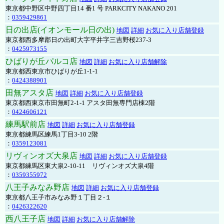
東京都中野区中野四丁目14 番1 号 PARKCITY NAKANO 201
：
0359429861
日の出店(イオンモール日の出)
地図
詳細
お気に入り店舗登録
東京都西多摩郡日の出町大字平井字三吉野桜237-3
：
0425973155
ひばりが丘パルコ店
地図
詳細
お気に入り店舗解除
東京都西東京市ひばりが丘1-1-1
：
0424388901
田無アスタ店
地図
詳細
お気に入り店舗登録
東京都西東京市田無町2-1-1 アスタ田無専門店棟2階
：
0424606121
練馬駅前店
地図
詳細
お気に入り店舗登録
東京都練馬区練馬1丁目3-10 2階
：
0359123081
リヴィンオズ大泉店
地図
詳細
お気に入り店舗登録
東京都練馬区東大泉2-10-11 リヴィンオズ大泉4階
：
0359355972
八王子みなみ野店
地図
詳細
お気に入り店舗登録
東京都八王子市みなみ野１丁目２-１
：
0426322620
西八王子店
地図
詳細
お気に入り店舗解除