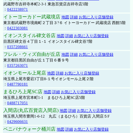
武蔵野市吉祥寺本町2-3-1 東急百貨店吉祥寺店5階
：
0422238971
イトーヨーカドー武蔵境店
地図
詳細
お気に入り店舗登録
東京都武蔵野市境南町２丁目３?６ イトーヨーカドー 武蔵境店 西館5階
：
0422303081
イオンスタイル碑文谷店
地図
詳細
お気に入り店舗登録
目黒区碑文谷４丁目１-１ イオンスタイル碑文谷7階
：
0357208661
フレル・ウィズ自由が丘店
地図
詳細
お気に入り店舗登録
東京都目黒区自由が丘１丁目６番９号
：
0357263071
イオンモール上尾店
地図
詳細
お気に入り店舗登録
埼玉県上尾市愛宕3丁目8-１号イオンモール上尾２階
：
0487790181
まるひろ上尾SC店
地図
詳細
お気に入り店舗登録
埼玉県上尾市宮本町1-1 まるひろ上尾SC店5階
：
0488717051
入間店(丸広百貨店入間店)
地図
詳細
お気に入り店舗登録
埼玉県入間市豊岡1-6-12 丸広（まるひろ）百貨店 入間店５F
：
0429606631
ベニバナウォーク桶川店
地図
詳細
お気に入り店舗登録