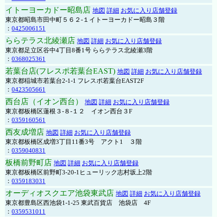
イトーヨーカドー昭島店
地図
詳細
お気に入り店舗登録
東京都昭島市田中町５６２-１イトーヨーカドー昭島３階
：
0425006151
ららテラス北綾瀬店
地図
詳細
お気に入り店舗登録
東京都足立区谷中4丁目8番1号 ららテラス北綾瀬3階
：
0368025361
若葉台店(フレスポ若葉台EAST)
地図
詳細
お気に入り店舗登録
東京都稲城市若葉台2-1-1 フレスポ若葉台EAST2F
：
0423505661
西台店（イオン西台）
地図
詳細
お気に入り店舗登録
東京都板橋区蓮根３-８-１２ イオン西台３F
：
0359160561
西友成増店
地図
詳細
お気に入り店舗登録
東京都板橋区成増3丁目11番3号 アクト1 ３階
：
0359040831
板橋前野町店
地図
詳細
お気に入り店舗登録
東京都板橋区前野町3-20-1ヒューリック志村坂上2階
：
0359183031
オーディオスクエア池袋東武店
地図
詳細
お気に入り店舗登録
東京都豊島区西池袋1-1-25 東武百貨店 池袋店 4F
：
0359531011