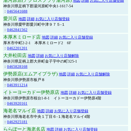
湯河原店(アクロスプラザ湯河原)
地図
詳細
お気に入り店舗登録
神奈川県足柄下郡湯河原町中央1-1617-54
：
0465641688
愛川店
地図
詳細
お気に入り店舗登録
神奈川県愛甲郡愛川町中津９７５-１
：
0462841562
本厚木ミロード店
地図
詳細
お気に入り店舗登録
厚木市中町2-2-1 本厚木ミロード2 6F
：
0462201201
大井松田店
地図
詳細
お気に入り店舗解除
神奈川県足柄上郡大井町金子字中の町325-1
：
0465828168
伊勢原店(エムアイプラザ)
地図
詳細
お気に入り店舗解除
神奈川県伊勢原市板戸８
：
0463911214
イトーヨーカドー伊勢原店
地図
詳細
お気に入り店舗登録
神奈川県伊勢原市桜台1-8-1 イトーヨーカドー伊勢原4階
：
0463920161
海老名マルイ店
地図
詳細
お気に入り店舗登録
神奈川県海老名市中央１丁目６-１海老名マルイ4階
：
0462925181
ららぽーと海老名店
地図
詳細
お気に入り店舗登録