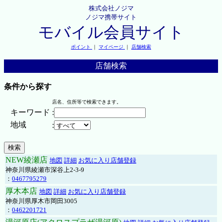
株式会社ノジマ
ノジマ携帯サイト
モバイル会員サイト
ポイント
｜
マイページ
｜
店舗検索
店舗検索
条件から探す
店名、住所等で検索できます。
キーワード
:
地域
:
NEW綾瀬店
地図
詳細
お気に入り店舗登録
神奈川県綾瀬市深谷上2-3-9
：
0467795279
厚木本店
地図
詳細
お気に入り店舗登録
神奈川県厚木市岡田3005
：
0462201721