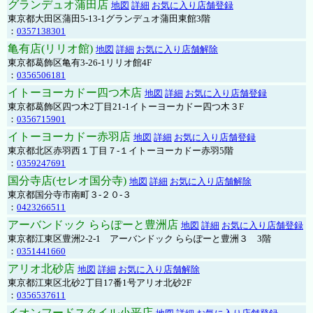
グランデュオ蒲田店
地図
詳細
お気に入り店舗登録
東京都大田区蒲田5-13-1グランデュオ蒲田東館3階
：
0357138301
亀有店(リリオ館)
地図
詳細
お気に入り店舗解除
東京都葛飾区亀有3-26-1リリオ館4F
：
0356506181
イトーヨーカドー四つ木店
地図
詳細
お気に入り店舗登録
東京都葛飾区四つ木2丁目21-1イトーヨーカドー四つ木３F
：
0356715901
イトーヨーカドー赤羽店
地図
詳細
お気に入り店舗登録
東京都北区赤羽西１丁目７-１イトーヨーカドー赤羽5階
：
0359247691
国分寺店(セレオ国分寺)
地図
詳細
お気に入り店舗解除
東京都国分寺市南町３-２０-３
：
0423266511
アーバンドック ららぽーと豊洲店
地図
詳細
お気に入り店舗登録
東京都江東区豊洲2-2-1 アーバンドック ららぽーと豊洲３ 3階
：
0351441660
アリオ北砂店
地図
詳細
お気に入り店舗解除
東京都江東区北砂2丁目17番1号アリオ北砂2F
：
0356537611
イオンフードスタイル小平店