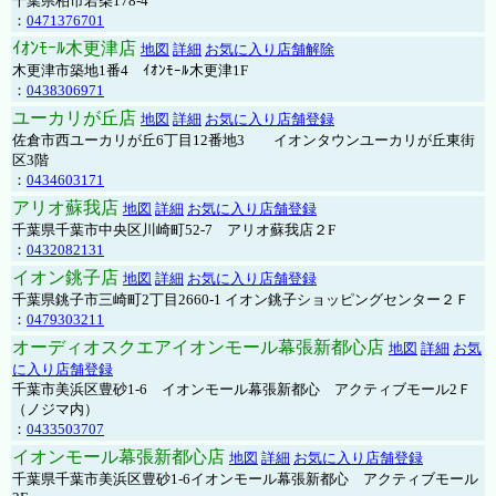
千葉県柏市若柴178-4
：
0471376701
ｲｵﾝﾓｰﾙ木更津店
地図
詳細
お気に入り店舗解除
木更津市築地1番4 ｲｵﾝﾓｰﾙ木更津1F
：
0438306971
ユーカリが丘店
地図
詳細
お気に入り店舗登録
佐倉市西ユーカリが丘6丁目12番地3 イオンタウンユーカリが丘東街
区3階
：
0434603171
アリオ蘇我店
地図
詳細
お気に入り店舗登録
千葉県千葉市中央区川崎町52-7 アリオ蘇我店２F
：
0432082131
イオン銚子店
地図
詳細
お気に入り店舗登録
千葉県銚子市三崎町2丁目2660-1 イオン銚子ショッピングセンター２Ｆ
：
0479303211
オーディオスクエアイオンモール幕張新都心店
地図
詳細
お気
に入り店舗登録
千葉市美浜区豊砂1-6 イオンモール幕張新都心 アクティブモール2Ｆ
（ノジマ内）
：
0433503707
イオンモール幕張新都心店
地図
詳細
お気に入り店舗登録
千葉県千葉市美浜区豊砂1-6イオンモール幕張新都心 アクティブモール