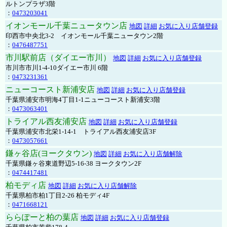
ルトンプラザ3階
：
0473203041
イオンモール千葉ニュータウン店
地図
詳細
お気に入り店舗登録
印西市中央北3-2 イオンモール千葉ニュータウン2階
：
0476487751
市川駅前店（ダイエー市川）
地図
詳細
お気に入り店舗登録
市川市市川1-4-10ダイエー市川 6階
：
0473231361
ニューコースト新浦安店
地図
詳細
お気に入り店舗登録
千葉県浦安市明海4丁目1-1ニューコースト新浦安3階
：
0473063401
トライアル西友浦安店
地図
詳細
お気に入り店舗登録
千葉県浦安市北栄1-14-1 トライアル西友浦安店3F
：
0473057661
鎌ヶ谷店(ヨークタウン)
地図
詳細
お気に入り店舗解除
千葉県鎌ヶ谷東道野辺5-16-38 ヨークタウン2F
：
0474417481
柏モディ店
地図
詳細
お気に入り店舗解除
千葉県柏市柏1丁目2-26 柏モディ4F
：
0471668121
ららぽーと柏の葉店
地図
詳細
お気に入り店舗登録