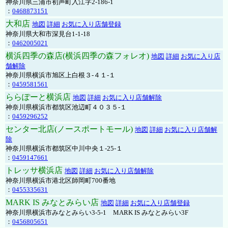
神奈川県三浦市初声町入江字2-186-1
：
0468873151
大和店
地図
詳細
お気に入り店舗登録
神奈川県大和市深見台1-1-18
：
0462005021
横浜四季の森店(横浜四季の森フォレオ)
地図
詳細
お気に入り店
舗解除
神奈川県横浜市旭区上白根３-４１-１
：
0459581561
ららぽーと横浜店
地図
詳細
お気に入り店舗解除
神奈川県横浜市都筑区池辺町４０３５-１
：
0459296252
センター北店(ノースポートモール)
地図
詳細
お気に入り店舗解
除
神奈川県横浜市都筑区中川中央１-25-１
：
0459147661
トレッサ横浜店
地図
詳細
お気に入り店舗解除
神奈川県横浜市港北区師岡町700番地
：
0455335631
MARK IS みなとみらい店
地図
詳細
お気に入り店舗登録
神奈川県横浜市みなとみらい3-5-1 MARK IS みなとみらい3F
：
0456805651