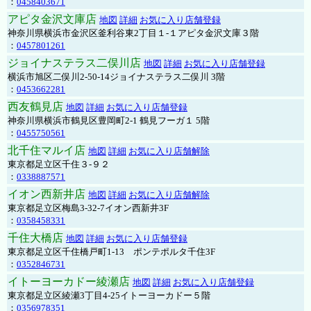
：
0458403671
アピタ金沢文庫店
地図
詳細
お気に入り店舗登録
神奈川県横浜市金沢区釜利谷東2丁目１-１アピタ金沢文庫３階
：
0457801261
ジョイナステラス二俣川店
地図
詳細
お気に入り店舗登録
横浜市旭区二俣川2-50-14ジョイナステラス二俣川 3階
：
0453662281
西友鶴見店
地図
詳細
お気に入り店舗登録
神奈川県横浜市鶴見区豊岡町2-1 鶴見フーガ１ 5階
：
0455750561
北千住マルイ店
地図
詳細
お気に入り店舗解除
東京都足立区千住３-９２
：
0338887571
イオン西新井店
地図
詳細
お気に入り店舗解除
東京都足立区梅島3-32-7イオン西新井3F
：
0358458331
千住大橋店
地図
詳細
お気に入り店舗登録
東京都足立区千住橋戸町1-13 ポンテポルタ千住3F
：
0352846731
イトーヨーカドー綾瀬店
地図
詳細
お気に入り店舗登録
東京都足立区綾瀬3丁目4-25イトーヨーカドー５階
：
0356978351