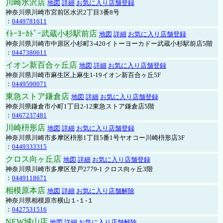
川崎水沢店
地図
詳細
お気に入り店舗登録
神奈川県川崎市宮前区水沢2丁目3番8号
：
0449781611
ｲﾄｰﾖｰｶﾄﾞｰ武蔵小杉駅前店
地図
詳細
お気に入り店舗登録
神奈川県川崎市中原区小杉町3-420イトーヨーカドー武蔵小杉駅前店5階
：
0447380611
イオン新百合ヶ丘店
地図
詳細
お気に入り店舗登録
神奈川県川崎市麻生区上麻生1-19イオン新百合ヶ丘5F
：
0449590071
東急ストア鎌倉店
地図
詳細
お気に入り店舗登録
神奈川県鎌倉市小町1丁目2-12東急ストア鎌倉店5階
：
0467237481
川崎枡形店
地図
詳細
お気に入り店舗登録
神奈川県川崎市多摩区枡形1丁目5番1号ヤオコー川崎枡形店3F
：
0449333315
クロス向ヶ丘店
地図
詳細
お気に入り店舗登録
神奈川県川崎市多摩区登戸2779-1 クロス向ヶ丘3階
：
0449118671
相模原本店
地図
詳細
お気に入り店舗解除
神奈川県相模原市横山１-１-１
：
0427531516
NEW城山店
地図
詳細
お気に入り店舗解除