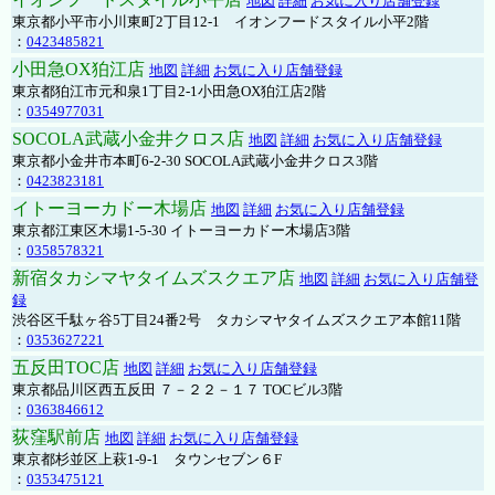
地図
詳細
お気に入り店舗登録
東京都小平市小川東町2丁目12-1 イオンフードスタイル小平2階
：
0423485821
小田急OX狛江店
地図
詳細
お気に入り店舗登録
東京都狛江市元和泉1丁目2-1小田急OX狛江店2階
：
0354977031
SOCOLA武蔵小金井クロス店
地図
詳細
お気に入り店舗登録
東京都小金井市本町6-2-30 SOCOLA武蔵小金井クロス3階
：
0423823181
イトーヨーカドー木場店
地図
詳細
お気に入り店舗登録
東京都江東区木場1-5-30 イトーヨーカドー木場店3階
：
0358578321
新宿タカシマヤタイムズスクエア店
地図
詳細
お気に入り店舗登
録
渋谷区千駄ヶ谷5丁目24番2号 タカシマヤタイムズスクエア本館11階
：
0353627221
五反田TOC店
地図
詳細
お気に入り店舗登録
東京都品川区西五反田 ７－２２－１７ TOCビル3階
：
0363846612
荻窪駅前店
地図
詳細
お気に入り店舗登録
東京都杉並区上萩1-9-1 タウンセブン６F
：
0353475121