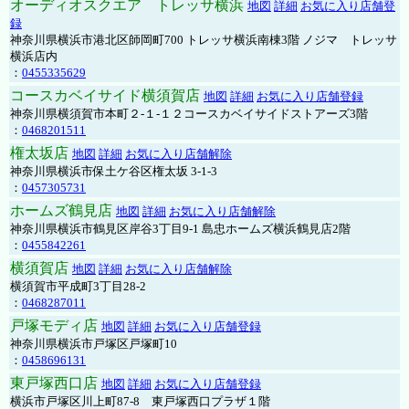
オーディオスクエア トレッサ横浜
地図
詳細
お気に入り店舗登
録
神奈川県横浜市港北区師岡町700 トレッサ横浜南棟3階 ノジマ トレッサ
横浜店内
：
0455335629
コースカベイサイド横須賀店
地図
詳細
お気に入り店舗登録
神奈川県横須賀市本町２-１-１２コースカベイサイドストアーズ3階
：
0468201511
権太坂店
地図
詳細
お気に入り店舗解除
神奈川県横浜市保土ケ谷区権太坂 3-1-3
：
0457305731
ホームズ鶴見店
地図
詳細
お気に入り店舗解除
神奈川県横浜市鶴見区岸谷3丁目9-1 島忠ホームズ横浜鶴見店2階
：
0455842261
横須賀店
地図
詳細
お気に入り店舗解除
横須賀市平成町3丁目28-2
：
0468287011
戸塚モディ店
地図
詳細
お気に入り店舗登録
神奈川県横浜市戸塚区戸塚町10
：
0458696131
東戸塚西口店
地図
詳細
お気に入り店舗登録
横浜市戸塚区川上町87-8 東戸塚西口プラザ１階