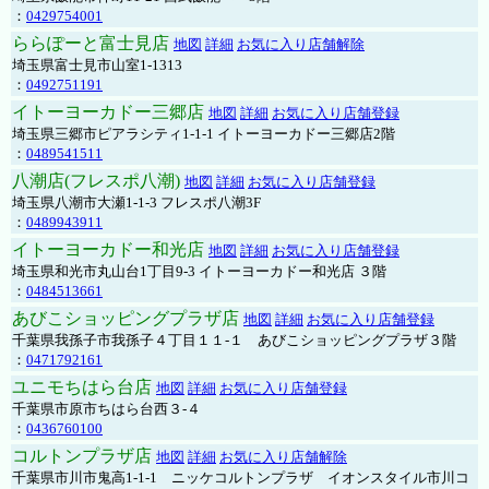
：
0429754001
ららぽーと富士見店
地図
詳細
お気に入り店舗解除
埼玉県富士見市山室1-1313
：
0492751191
イトーヨーカドー三郷店
地図
詳細
お気に入り店舗登録
埼玉県三郷市ピアラシティ1-1-1 イトーヨーカドー三郷店2階
：
0489541511
八潮店(フレスポ八潮)
地図
詳細
お気に入り店舗登録
埼玉県八潮市大瀬1-1-3 フレスポ八潮3F
：
0489943911
イトーヨーカドー和光店
地図
詳細
お気に入り店舗登録
埼玉県和光市丸山台1丁目9-3 イトーヨーカドー和光店 ３階
：
0484513661
あびこショッピングプラザ店
地図
詳細
お気に入り店舗登録
千葉県我孫子市我孫子４丁目１１-１ あびこショッピングプラザ３階
：
0471792161
ユニモちはら台店
地図
詳細
お気に入り店舗登録
千葉県市原市ちはら台西３-４
：
0436760100
コルトンプラザ店
地図
詳細
お気に入り店舗解除
千葉県市川市鬼高1-1-1 ニッケコルトンプラザ イオンスタイル市川コ