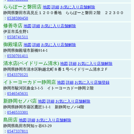
ららぽーと磐田店
地図
詳細
お気に入り店舗解除
静岡県磐田市高見丘１２００番地 ららぽーと磐田２階 ２２３００
：
0538590450
修善寺店
地図
詳細
お気に入り店舗解除
伊豆市瓜生野1
：
0558741511
御殿場店
地図
詳細
お気に入り店舗解除
静岡県御殿場市新橋914-1
：
0550701411
清水店(ベイドリーム清水)
地図
詳細
お気に入り店舗解除
静岡県静岡市清水区駒越北町８番１号ベイドリーム清水２Ｆ
：
0543370121
イトーヨーカドー静岡店
地図
詳細
お気に入り店舗登録
静岡市駿河区曲金3-1-5 イトーヨーカドー静岡２階
：
0546545631
新静岡セノバ店
地図
詳細
お気に入り店舗解除
静岡県静岡市葵区鷹匠1-1-1 新静岡セノバ4階
：
0546533301
島田店
地図
詳細
お気に入り店舗解除
静岡県島田市阿知ヶ谷63-29
：
0547337811