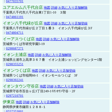
：
0477035701
ユアエルム八千代台店
地図
詳細
お気に入り店舗解除
千葉県八千代市八千代台東1丁目1-10 ３階
：
0474861191
イオン八千代緑が丘店
地図
詳細
お気に入り店舗登録
千葉県八千代市緑が丘２丁目１番３ イオン八千代緑が丘３F
：
0474804711
イーアスつくば店
地図
詳細
お気に入り店舗解除
茨城県つくば市研究学園5-19
：
0298687271
イオン土浦店
地図
詳細
お気に入り店舗解除
茨城県土浦市上高津３６７番 イオン土浦ショッピングセンター1階
：
0298355251
イオンつくば店
地図
詳細
お気に入り店舗登録
茨城県つくば市稲岡66-1 イオンモールつくば 3F
：
0298392241
イオンタウン守谷店
地図
詳細
お気に入り店舗登録
茨城県守谷市百合ヶ丘3丁目249-1ｲｵﾝﾀｳﾝ守谷・2F
：
0297210701
伊東店
地図
詳細
お気に入り店舗解除
静岡県伊東市鎌田１２８８-１
：
0557353001