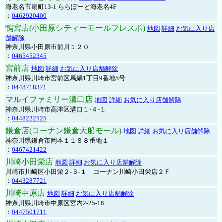
海老名市扇町13-1 ららぽーと海老名4F
：
0462920400
鴨宮店(小田原シティーモールフレスポ)
地図
詳細
お気に入り店
舗解除
神奈川県小田原市前川１２０
：
0465452345
宮前店
地図
詳細
お気に入り店舗解除
神奈川県川崎市宮前区馬絹1丁目9番地5号
：
0448718371
マルイファミリー溝口店
地図
詳細
お気に入り店舗解除
神奈川県川崎市高津区溝口１-４-１
：
0448222525
鎌倉店(コーナン鎌倉大船モール)
地図
詳細
お気に入り店舗解除
神奈川県鎌倉市岡本１１８８番地１
：
0467421422
川崎小田栄店
地図
詳細
お気に入り店舗解除
川崎市川崎区小田栄２‐３‐１ コーナン川崎小田栄店２Ｆ
：
0443287721
川崎中原店
地図
詳細
お気に入り店舗解除
神奈川県川崎市中原区宮内2-25-18
：
0447501711