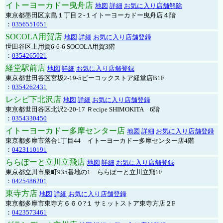
イトーヨーカドー曳舟店
地図
詳細
お気に入り店舗解除
東京都墨田区京島１丁目２-１イトーヨーカドー曳舟店４階
：
0356551051
SOCOLA用賀店
地図
詳細
お気に入り店舗登録
世田谷区上用賀6-6-6 SOCOLA用賀3階
：
0354265021
経堂駅前店
地図
詳細
お気に入り店舗登録
東京都世田谷区宮坂2-19-5ピーコックストア経堂店B1F
：
0354262431
レシピ下北沢店
地図
詳細
お気に入り店舗登録
東京都世田谷区北沢2-20-17 Ｒecipe SHIMOKITA 6階
：
0354330450
イトーヨーカドー多摩センター店
地図
詳細
お気に入り店舗登録
東京都多摩市落合1丁目44 イトーヨーカドー多摩センター店4階
：
0423110191
ららぽーと立川立飛店
地図
詳細
お気に入り店舗登録
東京都立川市泉町935番地の1 ららぽーと立川立飛1F
：
0425486201
東寺方店
地図
詳細
お気に入り店舗登録
東京都多摩市東寺方６６０?１ サミットストア東寺方店２F
：
0423573461