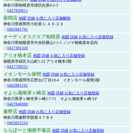
神奈川県相模原市緑区向原4-2-3
：
0427830611
座間店
地図
詳細
お気に入り店舗解除
神奈川県座間市小松原１-４３-２３
：
0462981701
オーディオスクエア相模原
地図
詳細
お気に入り店舗登録
神奈川県相模原市中央区横山1-1-1 ノジマ相模原本店内
：
0427301326
アリオ橋本店
地図
詳細
お気に入り店舗登録
相模原市緑区大山町1-22 アリオ橋本2階
：
0427758531
イオンモール座間
地図
詳細
お気に入り店舗登録
神奈川県座間市広野台2丁目10-4 イオンモール座間3階
：
0462981161
そよら湘南茅ヶ崎店
地図
詳細
お気に入り店舗登録
神奈川県茅ヶ崎市茅ヶ崎2‐7‐71 そよら湘南茅ヶ崎３F
：
0467846080
秦野店
地図
詳細
お気に入り店舗登録
神奈川県秦野市曽屋４７８４
：
0463831214
ららぽーと湘南平塚店
地図
詳細
お気に入り店舗登録