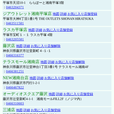
平塚市天沼10-1 ららぽーと湘南平塚3階
：
0463204371
ジアウトレット湘南平塚店
地図
詳細
お気に入り店舗登録
平塚市大神8丁目1番1号 THE OUTLETS SHONAN HIRATSUKA
：
0463511581
ラスカ平塚店
地図
詳細
お気に入り店舗登録
平塚市宝町１－１ ラスカ平塚 4階
：
0463205581
藤沢店
地図
詳細
お気に入り店舗解除
神奈川県藤沢市辻堂新町４-１-１
：
0466316377
テラスモール湘南店
地図
詳細
お気に入り店舗解除
神奈川県藤沢市辻堂神台1丁目3番1号 テラスモール湘南4F
：
0466381251
NEW湘南台店
地図
詳細
お気に入り店舗解除
神奈川県藤沢市円行1-2-1
：
0466467822
オーディオスクエア藤沢
地図
詳細
お気に入り店舗登録
藤沢市辻堂新町4-1-1 湘南モールFILL2F（ノジマ内）
：
0466310603
三浦店
地図
詳細
お気に入り店舗登録