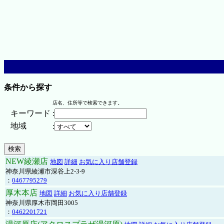
条件から探す
店名、住所等で検索できます。
キーワード
:
地域
:
NEW綾瀬店
地図
詳細
お気に入り店舗登録
神奈川県綾瀬市深谷上2-3-9
：
0467795279
厚木本店
地図
詳細
お気に入り店舗登録
神奈川県厚木市岡田3005
：
0462201721