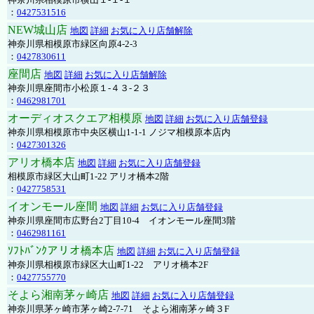
：
0427531516
NEW城山店
地図
詳細
お気に入り店舗解除
神奈川県相模原市緑区向原4-2-3
：
0427830611
座間店
地図
詳細
お気に入り店舗解除
神奈川県座間市小松原１-４３-２３
：
0462981701
オーディオスクエア相模原
地図
詳細
お気に入り店舗登録
神奈川県相模原市中央区横山1-1-1 ノジマ相模原本店内
：
0427301326
アリオ橋本店
地図
詳細
お気に入り店舗登録
相模原市緑区大山町1-22 アリオ橋本2階
：
0427758531
イオンモール座間
地図
詳細
お気に入り店舗登録
神奈川県座間市広野台2丁目10-4 イオンモール座間3階
：
0462981161
ｿﾌﾄﾊﾞﾝｸアリオ橋本店
地図
詳細
お気に入り店舗登録
神奈川県相模原市緑区大山町1-22 アリオ橋本2F
：
0427755770
そよら湘南茅ヶ崎店
地図
詳細
お気に入り店舗登録
神奈川県茅ヶ崎市茅ヶ崎2‐7‐71 そよら湘南茅ヶ崎３F