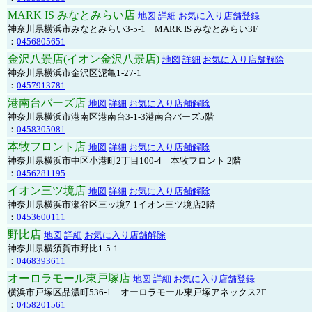
MARK IS みなとみらい店
地図
詳細
お気に入り店舗登録
神奈川県横浜市みなとみらい3-5-1 MARK IS みなとみらい3F
：
0456805651
金沢八景店(イオン金沢八景店)
地図
詳細
お気に入り店舗解除
神奈川県横浜市金沢区泥亀1-27-1
：
0457913781
港南台バーズ店
地図
詳細
お気に入り店舗解除
神奈川県横浜市港南区港南台3-1-3港南台バーズ5階
：
0458305081
本牧フロント店
地図
詳細
お気に入り店舗解除
神奈川県横浜市中区小港町2丁目100-4 本牧フロント 2階
：
0456281195
イオン三ツ境店
地図
詳細
お気に入り店舗解除
神奈川県横浜市瀬谷区三ッ境7-1イオン三ツ境店2階
：
0453600111
野比店
地図
詳細
お気に入り店舗解除
神奈川県横須賀市野比1-5-1
：
0468393611
オーロラモール東戸塚店
地図
詳細
お気に入り店舗登録
横浜市戸塚区品濃町536-1 オーロラモール東戸塚アネックス2F
：
0458201561