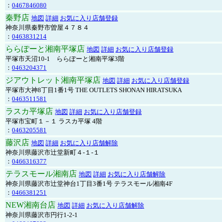
：
0467846080
秦野店
地図
詳細
お気に入り店舗登録
神奈川県秦野市曽屋４７８４
：
0463831214
ららぽーと湘南平塚店
地図
詳細
お気に入り店舗登録
平塚市天沼10-1 ららぽーと湘南平塚3階
：
0463204371
ジアウトレット湘南平塚店
地図
詳細
お気に入り店舗登録
平塚市大神8丁目1番1号 THE OUTLETS SHONAN HIRATSUKA
：
0463511581
ラスカ平塚店
地図
詳細
お気に入り店舗登録
平塚市宝町１－１ ラスカ平塚 4階
：
0463205581
藤沢店
地図
詳細
お気に入り店舗解除
神奈川県藤沢市辻堂新町４-１-１
：
0466316377
テラスモール湘南店
地図
詳細
お気に入り店舗解除
神奈川県藤沢市辻堂神台1丁目3番1号 テラスモール湘南4F
：
0466381251
NEW湘南台店
地図
詳細
お気に入り店舗解除
神奈川県藤沢市円行1-2-1