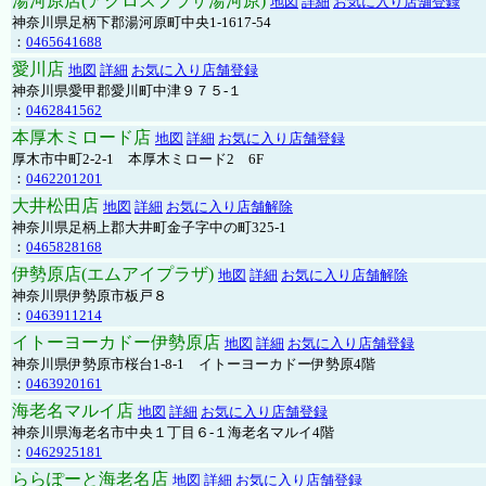
湯河原店(アクロスプラザ湯河原)
地図
詳細
お気に入り店舗登録
神奈川県足柄下郡湯河原町中央1-1617-54
：
0465641688
愛川店
地図
詳細
お気に入り店舗登録
神奈川県愛甲郡愛川町中津９７５-１
：
0462841562
本厚木ミロード店
地図
詳細
お気に入り店舗登録
厚木市中町2-2-1 本厚木ミロード2 6F
：
0462201201
大井松田店
地図
詳細
お気に入り店舗解除
神奈川県足柄上郡大井町金子字中の町325-1
：
0465828168
伊勢原店(エムアイプラザ)
地図
詳細
お気に入り店舗解除
神奈川県伊勢原市板戸８
：
0463911214
イトーヨーカドー伊勢原店
地図
詳細
お気に入り店舗登録
神奈川県伊勢原市桜台1-8-1 イトーヨーカドー伊勢原4階
：
0463920161
海老名マルイ店
地図
詳細
お気に入り店舗登録
神奈川県海老名市中央１丁目６-１海老名マルイ4階
：
0462925181
ららぽーと海老名店
地図
詳細
お気に入り店舗登録