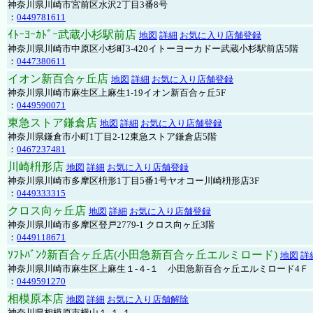
神奈川県川崎市宮前区水沢2丁目3番8号
：
0449781611
ｲﾄｰﾖｰｶﾄﾞｰ武蔵小杉駅前店
地図
詳細
お気に入り店舗登録
神奈川県川崎市中原区小杉町3-420イトーヨーカドー武蔵小杉駅前店5階
：
0447380611
イオン新百合ヶ丘店
地図
詳細
お気に入り店舗登録
神奈川県川崎市麻生区上麻生1-19イオン新百合ヶ丘5F
：
0449590071
東急ストア鎌倉店
地図
詳細
お気に入り店舗登録
神奈川県鎌倉市小町1丁目2-12東急ストア鎌倉店5階
：
0467237481
川崎枡形店
地図
詳細
お気に入り店舗登録
神奈川県川崎市多摩区枡形1丁目5番1号ヤオコー川崎枡形店3F
：
0449333315
クロス向ヶ丘店
地図
詳細
お気に入り店舗登録
神奈川県川崎市多摩区登戸2779-1 クロス向ヶ丘3階
：
0449118671
ｿﾌﾄﾊﾞﾝｸ新百合ヶ丘店(小田急新百合ヶ丘エルミロード)
地図
詳
神奈川県川崎市麻生区上麻生１-４-１ 小田急新百合ヶ丘エルミロード4Ｆ
：
0449591270
相模原本店
地図
詳細
お気に入り店舗解除
神奈川県相模原市横山１-１-１