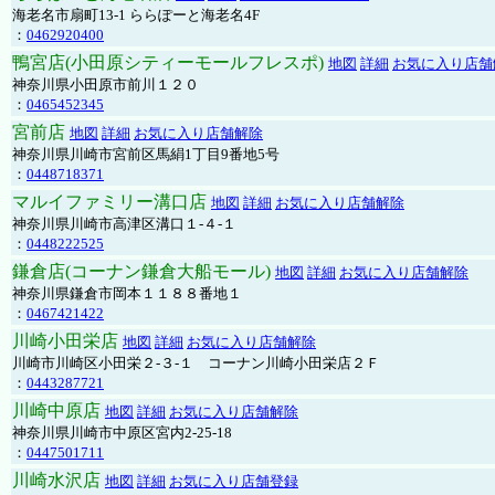
海老名市扇町13-1 ららぽーと海老名4F
：
0462920400
鴨宮店(小田原シティーモールフレスポ)
地図
詳細
お気に入り店舗
神奈川県小田原市前川１２０
：
0465452345
宮前店
地図
詳細
お気に入り店舗解除
神奈川県川崎市宮前区馬絹1丁目9番地5号
：
0448718371
マルイファミリー溝口店
地図
詳細
お気に入り店舗解除
神奈川県川崎市高津区溝口１-４-１
：
0448222525
鎌倉店(コーナン鎌倉大船モール)
地図
詳細
お気に入り店舗解除
神奈川県鎌倉市岡本１１８８番地１
：
0467421422
川崎小田栄店
地図
詳細
お気に入り店舗解除
川崎市川崎区小田栄２‐３‐１ コーナン川崎小田栄店２Ｆ
：
0443287721
川崎中原店
地図
詳細
お気に入り店舗解除
神奈川県川崎市中原区宮内2-25-18
：
0447501711
川崎水沢店
地図
詳細
お気に入り店舗登録