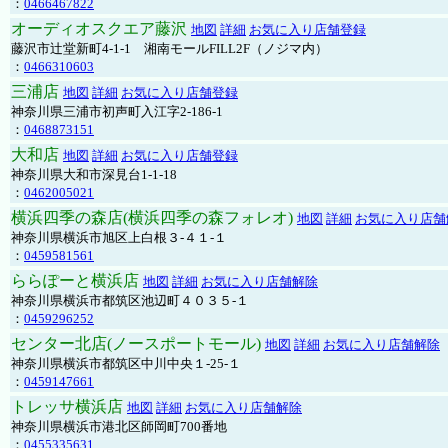
：
0466467822
オーディオスクエア藤沢
地図
詳細
お気に入り店舗登録
藤沢市辻堂新町4-1-1 湘南モールFILL2F（ノジマ内）
：
0466310603
三浦店
地図
詳細
お気に入り店舗登録
神奈川県三浦市初声町入江字2-186-1
：
0468873151
大和店
地図
詳細
お気に入り店舗登録
神奈川県大和市深見台1-1-18
：
0462005021
横浜四季の森店(横浜四季の森フォレオ)
地図
詳細
お気に入り店舗
神奈川県横浜市旭区上白根３-４１-１
：
0459581561
ららぽーと横浜店
地図
詳細
お気に入り店舗解除
神奈川県横浜市都筑区池辺町４０３５-１
：
0459296252
センター北店(ノースポートモール)
地図
詳細
お気に入り店舗解除
神奈川県横浜市都筑区中川中央１-25-１
：
0459147661
トレッサ横浜店
地図
詳細
お気に入り店舗解除
神奈川県横浜市港北区師岡町700番地
：
0455335631