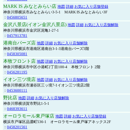
MARK IS みなとみらい店
地図
詳細
お気に入り店舗登録
神奈川県横浜市みなとみらい3-5-1 MARK IS みなとみらい3F
：
0456805651
金沢八景店(イオン金沢八景店)
地図
詳細
お気に入り店舗解除
神奈川県横浜市金沢区泥亀1-27-1
：
0457913781
港南台バーズ店
地図
詳細
お気に入り店舗解除
神奈川県横浜市港南区港南台3-1-3港南台バーズ5階
：
0458305081
本牧フロント店
地図
詳細
お気に入り店舗解除
神奈川県横浜市中区小港町2丁目100-4 本牧フロント 2階
：
0456281195
イオン三ツ境店
地図
詳細
お気に入り店舗解除
神奈川県横浜市瀬谷区三ッ境7-1イオン三ツ境店2階
：
0453600111
野比店
地図
詳細
お気に入り店舗解除
神奈川県横須賀市野比1-5-1
：
0468393611
オーロラモール東戸塚店
地図
詳細
お気に入り店舗登録
横浜市戸塚区品濃町536-1 オーロラモール東戸塚アネックス2F
：
0458201561