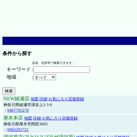
条件から探す
店名、住所等で検索できます。
キーワード
:
地域
:
NEW綾瀬店
地図
詳細
お気に入り店舗登録
神奈川県綾瀬市深谷上2-3-9
：
0467795279
厚木本店
地図
詳細
お気に入り店舗登録
神奈川県厚木市岡田3005
：
0462201721