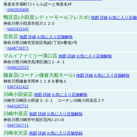
海老名市扇町13-1 ららぽーと海老名4F
：
0462920400
鴨宮店(小田原シティーモールフレスポ)
地図
詳細
お気に入り店舗
神奈川県小田原市前川１２０
：
0465452345
宮前店
地図
詳細
お気に入り店舗解除
神奈川県川崎市宮前区馬絹1丁目9番地5号
：
0448718371
マルイファミリー溝口店
地図
詳細
お気に入り店舗解除
神奈川県川崎市高津区溝口１-４-１
：
0448222525
鎌倉店(コーナン鎌倉大船モール)
地図
詳細
お気に入り店舗解除
神奈川県鎌倉市岡本１１８８番地１
：
0467421422
川崎小田栄店
地図
詳細
お気に入り店舗解除
川崎市川崎区小田栄２‐３‐１ コーナン川崎小田栄店２Ｆ
：
0443287721
川崎中原店
地図
詳細
お気に入り店舗解除
神奈川県川崎市中原区宮内2-25-18
：
0447501711
川崎水沢店
地図
詳細
お気に入り店舗登録