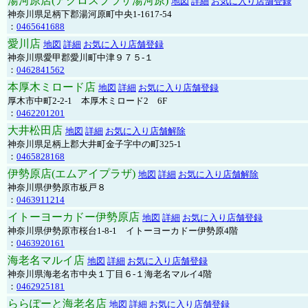
湯河原店(アクロスプラザ湯河原)
地図
詳細
お気に入り店舗登録
神奈川県足柄下郡湯河原町中央1-1617-54
：
0465641688
愛川店
地図
詳細
お気に入り店舗登録
神奈川県愛甲郡愛川町中津９７５-１
：
0462841562
本厚木ミロード店
地図
詳細
お気に入り店舗登録
厚木市中町2-2-1 本厚木ミロード2 6F
：
0462201201
大井松田店
地図
詳細
お気に入り店舗解除
神奈川県足柄上郡大井町金子字中の町325-1
：
0465828168
伊勢原店(エムアイプラザ)
地図
詳細
お気に入り店舗解除
神奈川県伊勢原市板戸８
：
0463911214
イトーヨーカドー伊勢原店
地図
詳細
お気に入り店舗登録
神奈川県伊勢原市桜台1-8-1 イトーヨーカドー伊勢原4階
：
0463920161
海老名マルイ店
地図
詳細
お気に入り店舗登録
神奈川県海老名市中央１丁目６-１海老名マルイ4階
：
0462925181
ららぽーと海老名店
地図
詳細
お気に入り店舗登録