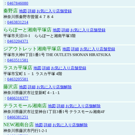
：
0467846080
秦野店
地図
詳細
お気に入り店舗登録
神奈川県秦野市曽屋４７８４
：
0463831214
ららぽーと湘南平塚店
地図
詳細
お気に入り店舗登録
平塚市天沼10-1 ららぽーと湘南平塚3階
：
0463204371
ジアウトレット湘南平塚店
地図
詳細
お気に入り店舗登録
平塚市大神8丁目1番1号 THE OUTLETS SHONAN HIRATSUKA
：
0463511581
ラスカ平塚店
地図
詳細
お気に入り店舗登録
平塚市宝町１－１ ラスカ平塚 4階
：
0463205581
藤沢店
地図
詳細
お気に入り店舗解除
神奈川県藤沢市辻堂新町４-１-１
：
0466316377
テラスモール湘南店
地図
詳細
お気に入り店舗解除
神奈川県藤沢市辻堂神台1丁目3番1号 テラスモール湘南4F
：
0466381251
NEW湘南台店
地図
詳細
お気に入り店舗解除
神奈川県藤沢市円行1-2-1