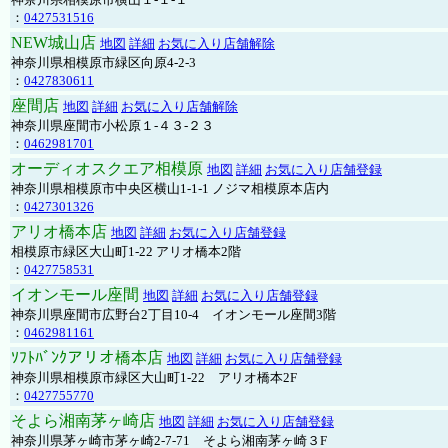
：
0427531516
NEW城山店
地図
詳細
お気に入り店舗解除
神奈川県相模原市緑区向原4-2-3
：
0427830611
座間店
地図
詳細
お気に入り店舗解除
神奈川県座間市小松原１-４３-２３
：
0462981701
オーディオスクエア相模原
地図
詳細
お気に入り店舗登録
神奈川県相模原市中央区横山1-1-1 ノジマ相模原本店内
：
0427301326
アリオ橋本店
地図
詳細
お気に入り店舗登録
相模原市緑区大山町1-22 アリオ橋本2階
：
0427758531
イオンモール座間
地図
詳細
お気に入り店舗登録
神奈川県座間市広野台2丁目10-4 イオンモール座間3階
：
0462981161
ｿﾌﾄﾊﾞﾝｸアリオ橋本店
地図
詳細
お気に入り店舗登録
神奈川県相模原市緑区大山町1-22 アリオ橋本2F
：
0427755770
そよら湘南茅ヶ崎店
地図
詳細
お気に入り店舗登録
神奈川県茅ヶ崎市茅ヶ崎2‐7‐71 そよら湘南茅ヶ崎３F