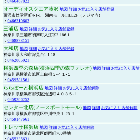
：
0466467822
オーディオスクエア藤沢
地図
詳細
お気に入り店舗登録
藤沢市辻堂新町4-1-1 湘南モールFILL2F（ノジマ内）
：
0466310603
三浦店
地図
詳細
お気に入り店舗登録
神奈川県三浦市初声町入江字2-186-1
：
0468873151
大和店
地図
詳細
お気に入り店舗登録
神奈川県大和市深見台1-1-18
：
0462005021
横浜四季の森店(横浜四季の森フォレオ)
地図
詳細
お気に入り店舗
神奈川県横浜市旭区上白根３-４１-１
：
0459581561
ららぽーと横浜店
地図
詳細
お気に入り店舗解除
神奈川県横浜市都筑区池辺町４０３５-１
：
0459296252
センター北店(ノースポートモール)
地図
詳細
お気に入り店舗解除
神奈川県横浜市都筑区中川中央１-25-１
：
0459147661
トレッサ横浜店
地図
詳細
お気に入り店舗解除
神奈川県横浜市港北区師岡町700番地
：
0455335631