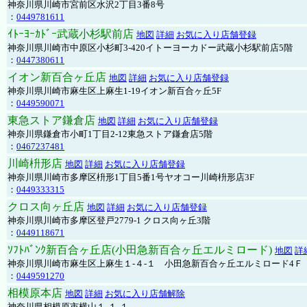
神奈川県川崎市宮前区水沢2丁目3番8号
：
0449781611
ｲﾄｰﾖｰｶﾄﾞｰ武蔵小杉駅前店
地図
詳細
お気に入り店舗登録
神奈川県川崎市中原区小杉町3-420イトーヨーカドー武蔵小杉駅前店5階
：
0447380611
イオン新百合ヶ丘店
地図
詳細
お気に入り店舗登録
神奈川県川崎市麻生区上麻生1-19イオン新百合ヶ丘5F
：
0449590071
東急ストア鎌倉店
地図
詳細
お気に入り店舗登録
神奈川県鎌倉市小町1丁目2-12東急ストア鎌倉店5階
：
0467237481
川崎枡形店
地図
詳細
お気に入り店舗登録
神奈川県川崎市多摩区枡形1丁目5番1号ヤオコー川崎枡形店3F
：
0449333315
クロス向ヶ丘店
地図
詳細
お気に入り店舗登録
神奈川県川崎市多摩区登戸2779-1 クロス向ヶ丘3階
：
0449118671
ｿﾌﾄﾊﾞﾝｸ新百合ヶ丘店(小田急新百合ヶ丘エルミロード)
地図
詳
神奈川県川崎市麻生区上麻生１-４-１ 小田急新百合ヶ丘エルミロード4Ｆ
：
0449591270
相模原本店
地図
詳細
お気に入り店舗解除
神奈川県相模原市横山１-１-１