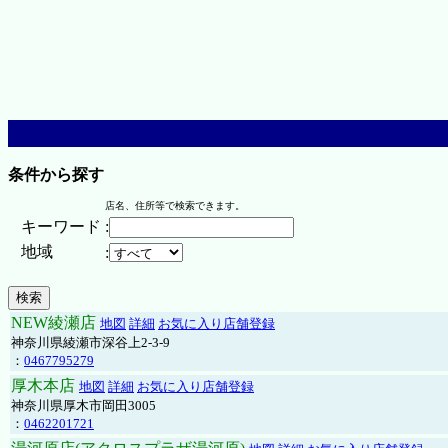
条件から探す
店名、住所等で検索できます。
キーワード
:
地域
:
NEW綾瀬店
地図
詳細
お気に入り店舗登録
神奈川県綾瀬市深谷上2-3-9
：
0467795279
厚木本店
地図
詳細
お気に入り店舗登録
神奈川県厚木市岡田3005
：
0462201721