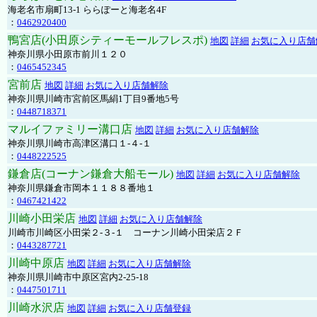
海老名市扇町13-1 ららぽーと海老名4F
：
0462920400
鴨宮店(小田原シティーモールフレスポ)
地図
詳細
お気に入り店舗
神奈川県小田原市前川１２０
：
0465452345
宮前店
地図
詳細
お気に入り店舗解除
神奈川県川崎市宮前区馬絹1丁目9番地5号
：
0448718371
マルイファミリー溝口店
地図
詳細
お気に入り店舗解除
神奈川県川崎市高津区溝口１-４-１
：
0448222525
鎌倉店(コーナン鎌倉大船モール)
地図
詳細
お気に入り店舗解除
神奈川県鎌倉市岡本１１８８番地１
：
0467421422
川崎小田栄店
地図
詳細
お気に入り店舗解除
川崎市川崎区小田栄２‐３‐１ コーナン川崎小田栄店２Ｆ
：
0443287721
川崎中原店
地図
詳細
お気に入り店舗解除
神奈川県川崎市中原区宮内2-25-18
：
0447501711
川崎水沢店
地図
詳細
お気に入り店舗登録