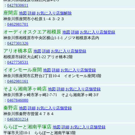
：
0427830611
座間店
地図
詳細
お気に入り店舗解除
神奈川県座間市小松原１-４３-２３
：
0462981701
オーディオスクエア相模原
地図
詳細
お気に入り店舗登録
神奈川県相模原市中央区横山1-1-1 ノジマ相模原本店内
：
0427301326
アリオ橋本店
地図
詳細
お気に入り店舗登録
相模原市緑区大山町1-22 アリオ橋本2階
：
0427758531
イオンモール座間
地図
詳細
お気に入り店舗登録
神奈川県座間市広野台2丁目10-4 イオンモール座間3階
：
0462981161
そよら湘南茅ヶ崎店
地図
詳細
お気に入り店舗登録
神奈川県茅ヶ崎市茅ヶ崎2‐7‐71 そよら湘南茅ヶ崎３F
：
0467846080
秦野店
地図
詳細
お気に入り店舗登録
神奈川県秦野市曽屋４７８４
：
0463831214
ららぽーと湘南平塚店
地図
詳細
お気に入り店舗登録
平塚市天沼10-1 ららぽーと湘南平塚3階