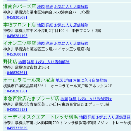
港南台バーズ店
地図
詳細
お気に入り店舗解除
神奈川県横浜市港南区港南台3-1-3港南台バーズ5階
：
0458305081
本牧フロント店
地図
詳細
お気に入り店舗解除
神奈川県横浜市中区小港町2丁目100-4 本牧フロント 2階
：
0456281195
イオン三ツ境店
地図
詳細
お気に入り店舗解除
神奈川県横浜市瀬谷区三ッ境7-1イオン三ツ境店2階
：
0453600111
野比店
地図
詳細
お気に入り店舗解除
神奈川県横須賀市野比1-5-1
：
0468393611
オーロラモール東戸塚店
地図
詳細
お気に入り店舗登録
横浜市戸塚区品濃町536-1 オーロラモール東戸塚アネックス2F
：
0458201561
東急百貨店たまプラーザ店
地図
詳細
お気に入り店舗登録
神奈川県横浜市青葉区美しが丘1-7東急百貨店たまプラーザ5階
：
0459051131
オーディオスクエア トレッサ横浜
地図
詳細
お気に入り店舗登録
神奈川県横浜市港北区師岡町700 トレッサ横浜南棟3階 ノジマ トレッサ
：
0455335629