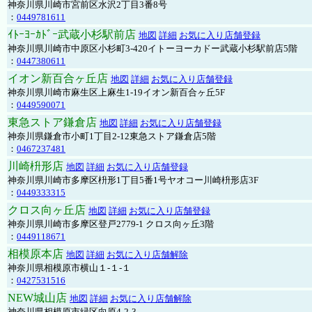
神奈川県川崎市宮前区水沢2丁目3番8号
：
0449781611
ｲﾄｰﾖｰｶﾄﾞｰ武蔵小杉駅前店
地図
詳細
お気に入り店舗登録
神奈川県川崎市中原区小杉町3-420イトーヨーカドー武蔵小杉駅前店5階
：
0447380611
イオン新百合ヶ丘店
地図
詳細
お気に入り店舗登録
神奈川県川崎市麻生区上麻生1-19イオン新百合ヶ丘5F
：
0449590071
東急ストア鎌倉店
地図
詳細
お気に入り店舗登録
神奈川県鎌倉市小町1丁目2-12東急ストア鎌倉店5階
：
0467237481
川崎枡形店
地図
詳細
お気に入り店舗登録
神奈川県川崎市多摩区枡形1丁目5番1号ヤオコー川崎枡形店3F
：
0449333315
クロス向ヶ丘店
地図
詳細
お気に入り店舗登録
神奈川県川崎市多摩区登戸2779-1 クロス向ヶ丘3階
：
0449118671
相模原本店
地図
詳細
お気に入り店舗解除
神奈川県相模原市横山１-１-１
：
0427531516
NEW城山店
地図
詳細
お気に入り店舗解除
神奈川県相模原市緑区向原4-2-3