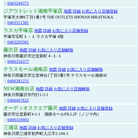
：
0463204371
ジアウトレット湘南平塚店
地図
詳細
お気に入り店舗登録
平塚市大神8丁目1番1号 THE OUTLETS SHONAN HIRATSUKA
：
0463511581
ラスカ平塚店
地図
詳細
お気に入り店舗登録
平塚市宝町１－１ ラスカ平塚 4階
：
0463205581
藤沢店
地図
詳細
お気に入り店舗解除
神奈川県藤沢市辻堂新町４-１-１
：
0466316377
テラスモール湘南店
地図
詳細
お気に入り店舗解除
神奈川県藤沢市辻堂神台1丁目3番1号 テラスモール湘南4F
：
0466381251
NEW湘南台店
地図
詳細
お気に入り店舗解除
神奈川県藤沢市円行1-2-1
：
0466467822
オーディオスクエア藤沢
地図
詳細
お気に入り店舗登録
藤沢市辻堂新町4-1-1 湘南モールFILL2F（ノジマ内）
：
0466310603
三浦店
地図
詳細
お気に入り店舗登録
神奈川県三浦市初声町入江字2-186-1