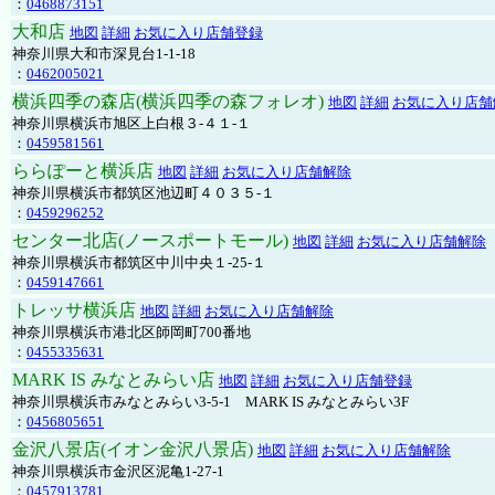
：
0468873151
大和店
地図
詳細
お気に入り店舗登録
神奈川県大和市深見台1-1-18
：
0462005021
横浜四季の森店(横浜四季の森フォレオ)
地図
詳細
お気に入り店舗
神奈川県横浜市旭区上白根３-４１-１
：
0459581561
ららぽーと横浜店
地図
詳細
お気に入り店舗解除
神奈川県横浜市都筑区池辺町４０３５-１
：
0459296252
センター北店(ノースポートモール)
地図
詳細
お気に入り店舗解除
神奈川県横浜市都筑区中川中央１-25-１
：
0459147661
トレッサ横浜店
地図
詳細
お気に入り店舗解除
神奈川県横浜市港北区師岡町700番地
：
0455335631
MARK IS みなとみらい店
地図
詳細
お気に入り店舗登録
神奈川県横浜市みなとみらい3-5-1 MARK IS みなとみらい3F
：
0456805651
金沢八景店(イオン金沢八景店)
地図
詳細
お気に入り店舗解除
神奈川県横浜市金沢区泥亀1-27-1
：
0457913781