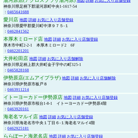
湯河原店(アクロスプラザ湯河原)
地図
詳細
お気に入り店舗登録
神奈川県足柄下郡湯河原町中央1-1617-54
：
0465641688
愛川店
地図
詳細
お気に入り店舗登録
神奈川県愛甲郡愛川町中津９７５-１
：
0462841562
本厚木ミロード店
地図
詳細
お気に入り店舗登録
厚木市中町2-2-1 本厚木ミロード2 6F
：
0462201201
大井松田店
地図
詳細
お気に入り店舗解除
神奈川県足柄上郡大井町金子字中の町325-1
：
0465828168
伊勢原店(エムアイプラザ)
地図
詳細
お気に入り店舗解除
神奈川県伊勢原市板戸８
：
0463911214
イトーヨーカドー伊勢原店
地図
詳細
お気に入り店舗登録
神奈川県伊勢原市桜台1-8-1 イトーヨーカドー伊勢原4階
：
0463920161
海老名マルイ店
地図
詳細
お気に入り店舗登録
神奈川県海老名市中央１丁目６-１海老名マルイ4階
：
0462925181
ららぽーと海老名店
地図
詳細
お気に入り店舗登録