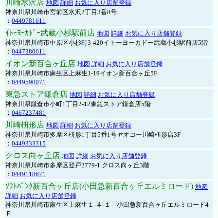
川崎水沢店
地図
詳細
お気に入り店舗登録
神奈川県川崎市宮前区水沢2丁目3番8号
：
0449781611
ｲﾄｰﾖｰｶﾄﾞｰ武蔵小杉駅前店
地図
詳細
お気に入り店舗登録
神奈川県川崎市中原区小杉町3-420イトーヨーカドー武蔵小杉駅前店5階
：
0447380611
イオン新百合ヶ丘店
地図
詳細
お気に入り店舗登録
神奈川県川崎市麻生区上麻生1-19イオン新百合ヶ丘5F
：
0449590071
東急ストア鎌倉店
地図
詳細
お気に入り店舗登録
神奈川県鎌倉市小町1丁目2-12東急ストア鎌倉店5階
：
0467237481
川崎枡形店
地図
詳細
お気に入り店舗登録
神奈川県川崎市多摩区枡形1丁目5番1号ヤオコー川崎枡形店3F
：
0449333315
クロス向ヶ丘店
地図
詳細
お気に入り店舗登録
神奈川県川崎市多摩区登戸2779-1 クロス向ヶ丘3階
：
0449118671
ｿﾌﾄﾊﾞﾝｸ新百合ヶ丘店(小田急新百合ヶ丘エルミロード)
地図
詳細
お気に入り店舗登録
神奈川県川崎市麻生区上麻生１-４-１ 小田急新百合ヶ丘エルミロード4
Ｆ