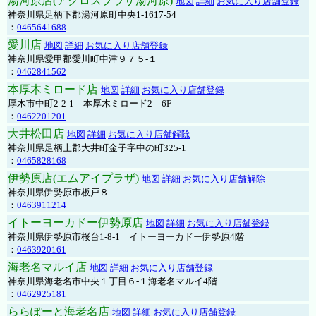
湯河原店(アクロスプラザ湯河原)
地図
詳細
お気に入り店舗登録
神奈川県足柄下郡湯河原町中央1-1617-54
：
0465641688
愛川店
地図
詳細
お気に入り店舗登録
神奈川県愛甲郡愛川町中津９７５-１
：
0462841562
本厚木ミロード店
地図
詳細
お気に入り店舗登録
厚木市中町2-2-1 本厚木ミロード2 6F
：
0462201201
大井松田店
地図
詳細
お気に入り店舗解除
神奈川県足柄上郡大井町金子字中の町325-1
：
0465828168
伊勢原店(エムアイプラザ)
地図
詳細
お気に入り店舗解除
神奈川県伊勢原市板戸８
：
0463911214
イトーヨーカドー伊勢原店
地図
詳細
お気に入り店舗登録
神奈川県伊勢原市桜台1-8-1 イトーヨーカドー伊勢原4階
：
0463920161
海老名マルイ店
地図
詳細
お気に入り店舗登録
神奈川県海老名市中央１丁目６-１海老名マルイ4階
：
0462925181
ららぽーと海老名店
地図
詳細
お気に入り店舗登録