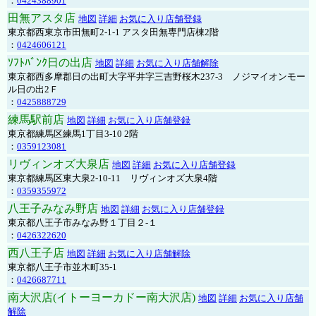
：
0424388901
田無アスタ店
地図
詳細
お気に入り店舗登録
東京都西東京市田無町2-1-1 アスタ田無専門店棟2階
：
0424606121
ｿﾌﾄﾊﾞﾝｸ日の出店
地図
詳細
お気に入り店舗解除
東京都西多摩郡日の出町大字平井字三吉野桜木237-3 ノジマイオンモー
ル日の出2Ｆ
：
0425888729
練馬駅前店
地図
詳細
お気に入り店舗登録
東京都練馬区練馬1丁目3-10 2階
：
0359123081
リヴィンオズ大泉店
地図
詳細
お気に入り店舗登録
東京都練馬区東大泉2-10-11 リヴィンオズ大泉4階
：
0359355972
八王子みなみ野店
地図
詳細
お気に入り店舗登録
東京都八王子市みなみ野１丁目２-１
：
0426322620
西八王子店
地図
詳細
お気に入り店舗解除
東京都八王子市並木町35-1
：
0426687711
南大沢店(イトーヨーカドー南大沢店)
地図
詳細
お気に入り店舗
解除