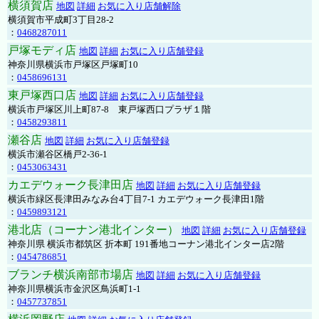
横須賀店
地図
詳細
お気に入り店舗解除
横須賀市平成町3丁目28-2
：
0468287011
戸塚モディ店
地図
詳細
お気に入り店舗登録
神奈川県横浜市戸塚区戸塚町10
：
0458696131
東戸塚西口店
地図
詳細
お気に入り店舗登録
横浜市戸塚区川上町87-8 東戸塚西口プラザ１階
：
0458293811
瀬谷店
地図
詳細
お気に入り店舗登録
横浜市瀬谷区橋戸2-36-1
：
0453063431
カエデウォーク長津田店
地図
詳細
お気に入り店舗登録
横浜市緑区長津田みなみ台4丁目7-1 カエデウォーク長津田1階
：
0459893121
港北店（コーナン港北インター）
地図
詳細
お気に入り店舗登録
神奈川県 横浜市都筑区 折本町 191番地コーナン港北インター店2階
：
0454786851
ブランチ横浜南部市場店
地図
詳細
お気に入り店舗登録
神奈川県横浜市金沢区鳥浜町1-1
：
0457737851