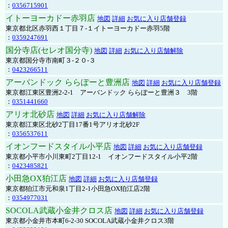
：
0356715901
イトーヨーカドー赤羽店
地図
詳細
お気に入り店舗登録
東京都北区赤羽西１丁目７-１イトーヨーカドー赤羽5階
：
0359247691
国分寺店(セレオ国分寺)
地図
詳細
お気に入り店舗解除
東京都国分寺市南町３-２０-３
：
0423266511
アーバンドック ららぽーと豊洲店
地図
詳細
お気に入り店舗登録
東京都江東区豊洲2-2-1 アーバンドック ららぽーと豊洲３ 3階
：
0351441660
アリオ北砂店
地図
詳細
お気に入り店舗解除
東京都江東区北砂2丁目17番1号アリオ北砂2F
：
0356537611
イオンフードスタイル小平店
地図
詳細
お気に入り店舗登録
東京都小平市小川東町2丁目12-1 イオンフードスタイル小平2階
：
0423485821
小田急OX狛江店
地図
詳細
お気に入り店舗登録
東京都狛江市元和泉1丁目2-1小田急OX狛江店2階
：
0354977031
SOCOLA武蔵小金井クロス店
地図
詳細
お気に入り店舗登録
東京都小金井市本町6-2-30 SOCOLA武蔵小金井クロス3階