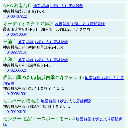
NEW湘南台店
地図
詳細
お気に入り店舗解除
神奈川県藤沢市円行1-2-1
：
0466467822
オーディオスクエア藤沢
地図
詳細
お気に入り店舗登録
藤沢市辻堂新町4-1-1 湘南モールFILL2F（ノジマ内）
：
0466310603
三浦店
地図
詳細
お気に入り店舗登録
神奈川県三浦市初声町入江字2-186-1
：
0468873151
大和店
地図
詳細
お気に入り店舗登録
神奈川県大和市深見台1-1-18
：
0462005021
横浜四季の森店(横浜四季の森フォレオ)
地図
詳細
お気に入り店
舗解除
神奈川県横浜市旭区上白根３-４１-１
：
0459581561
ららぽーと横浜店
地図
詳細
お気に入り店舗解除
神奈川県横浜市都筑区池辺町４０３５-１
：
0459296252
センター北店(ノースポートモール)
地図
詳細
お気に入り店舗解
除