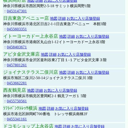
横浜岡野店
地図
詳細
お気に入り店舗登録
神奈川県横浜市西区岡野2-5-18 サミット横浜岡野1階
：
0453147301
日吉東急アベニュー店
地図
詳細
お気に入り店舗登録
神奈川県横浜市港北区日吉2-1-1日吉東急アベニュー 本館3階
：
0455603351
イトーヨーカドー上永谷店
地図
詳細
お気に入り店舗登録
神奈川県横浜市港南区丸山台1-12イトーヨーカドー上永谷3階
：
0458403671
アピタ金沢文庫店
地図
詳細
お気に入り店舗登録
神奈川県横浜市金沢区釜利谷東2丁目１-１アピタ金沢文庫３階
：
0457801261
ジョイナステラス二俣川店
地図
詳細
お気に入り店舗登録
横浜市旭区二俣川2-50-14ジョイナステラス二俣川 3階
：
0453662281
西友鶴見店
地図
詳細
お気に入り店舗登録
神奈川県横浜市鶴見区豊岡町2-1 鶴見フーガ１ 5階
：
0455750561
ｿﾌﾄﾊﾞﾝｸﾄﾚｯｻ横浜
地図
詳細
お気に入り店舗登録
横浜市港北区師岡町700番地 トレッサ横浜南棟2F
：
0455341161
ドコモショップ上永谷店
地図
詳細
お気に入り店舗登録