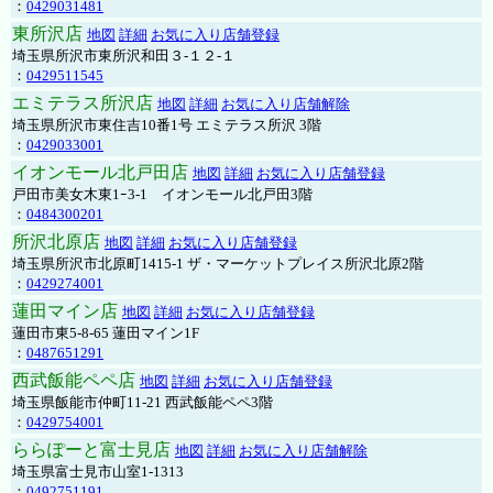
：
0429031481
東所沢店
地図
詳細
お気に入り店舗登録
埼玉県所沢市東所沢和田３-１２-１
：
0429511545
エミテラス所沢店
地図
詳細
お気に入り店舗解除
埼玉県所沢市東住吉10番1号 エミテラス所沢 3階
：
0429033001
イオンモール北戸田店
地図
詳細
お気に入り店舗登録
戸田市美女木東1ｰ3‐1 イオンモール北戸田3階
：
0484300201
所沢北原店
地図
詳細
お気に入り店舗登録
埼玉県所沢市北原町1415-1 ザ・マーケットプレイス所沢北原2階
：
0429274001
蓮田マイン店
地図
詳細
お気に入り店舗登録
蓮田市東5-8-65 蓮田マイン1F
：
0487651291
西武飯能ペペ店
地図
詳細
お気に入り店舗登録
埼玉県飯能市仲町11-21 西武飯能ペペ3階
：
0429754001
ららぽーと富士見店
地図
詳細
お気に入り店舗解除
埼玉県富士見市山室1-1313
：
0492751191