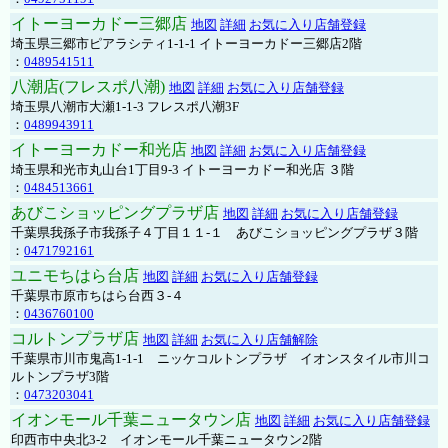
イトーヨーカドー三郷店
地図
詳細
お気に入り店舗登録
埼玉県三郷市ピアラシティ1-1-1 イトーヨーカドー三郷店2階
：
0489541511
八潮店(フレスポ八潮)
地図
詳細
お気に入り店舗登録
埼玉県八潮市大瀬1-1-3 フレスポ八潮3F
：
0489943911
イトーヨーカドー和光店
地図
詳細
お気に入り店舗登録
埼玉県和光市丸山台1丁目9-3 イトーヨーカドー和光店 ３階
：
0484513661
あびこショッピングプラザ店
地図
詳細
お気に入り店舗登録
千葉県我孫子市我孫子４丁目１１-１ あびこショッピングプラザ３階
：
0471792161
ユニモちはら台店
地図
詳細
お気に入り店舗登録
千葉県市原市ちはら台西３-４
：
0436760100
コルトンプラザ店
地図
詳細
お気に入り店舗解除
千葉県市川市鬼高1-1-1 ニッケコルトンプラザ イオンスタイル市川コ
ルトンプラザ3階
：
0473203041
イオンモール千葉ニュータウン店
地図
詳細
お気に入り店舗登録
印西市中央北3-2 イオンモール千葉ニュータウン2階