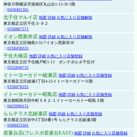
神奈川県横浜市港南区丸山台1-12-36 1階
：
0458401301
北千住マルイ店
地図
詳細
お気に入り店舗解除
東京都足立区千住３-９２
：
0338887571
イオン西新井店
地図
詳細
お気に入り店舗解除
東京都足立区梅島3-32-7イオン西新井3F
：
0358458331
千住大橋店
地図
詳細
お気に入り店舗登録
東京都足立区千住橋戸町1-13 ポンテポルタ千住3F
：
0352846731
イトーヨーカドー綾瀬店
地図
詳細
お気に入り店舗登録
東京都足立区綾瀬3丁目4-25イトーヨーカドー５階
：
0356978351
イトーヨーカドー昭島店
地図
詳細
お気に入り店舗登録
東京都昭島市田中町５６２-１イトーヨーカドー昭島３階
：
0425006151
ららテラス北綾瀬店
地図
詳細
お気に入り店舗登録
東京都足立区谷中4丁目8番1号 ららテラス北綾瀬3階
：
0368025361
若葉台店(フレスポ若葉台EAST)
地図
詳細
お気に入り店舗登録