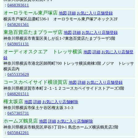
：
0468393611
オーロラモール東戸塚店
地図
詳細
お気に入り店舗登録
横浜市戸塚区品濃町536-1 オーロラモール東戸塚アネックス2F
：
0458201561
東急百貨店たまプラーザ店
地図
詳細
お気に入り店舗登録
神奈川県横浜市青葉区美しが丘1-7東急百貨店たまプラーザ5階
：
0459051131
オーディオスクエア トレッサ横浜
地図
詳細
お気に入り店舗登
録
神奈川県横浜市港北区師岡町700 トレッサ横浜南棟3階 ノジマ トレッサ
横浜店内
：
0455335629
コースカベイサイド横須賀店
地図
詳細
お気に入り店舗登録
神奈川県横須賀市本町２-１-１２コースカベイサイドストアーズ3階
：
0468201511
権太坂店
地図
詳細
お気に入り店舗解除
神奈川県横浜市保土ケ谷区権太坂 3-1-3
：
0457305731
ホームズ鶴見店
地図
詳細
お気に入り店舗解除
神奈川県横浜市鶴見区岸谷3丁目9-1 島忠ホームズ横浜鶴見店2階
：
0455842261