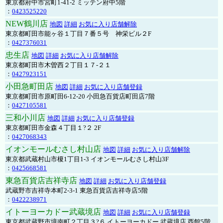
東京都府中市宮町1-41-2 ミッテン府中5階
：
0423525220
NEW鶴川店
地図
詳細
お気に入り店舗解除
東京都町田市能ヶ谷１丁目７番５号 神栄ビル２F
：
0427376031
忠生店
地図
詳細
お気に入り店舗解除
東京都町田市木曽西２丁目１７-２１
：
0427923151
小田急町田店
地図
詳細
お気に入り店舗登録
東京都町田市原町田6-12-20 小田急百貨店町田店7階
：
0427105581
三和小川店
地図
詳細
お気に入り店舗登録
東京都町田市金森４丁目１?２ 2F
：
0427068343
イオンモールむさし村山店
地図
詳細
お気に入り店舗解除
東京都武蔵村山市榎1丁目1-3 イオンモールむさし村山3F
：
0425668581
東急百貨店吉祥寺店
地図
詳細
お気に入り店舗登録
武蔵野市吉祥寺本町2-3-1 東急百貨店吉祥寺店5階
：
0422238971
イトーヨーカドー武蔵境店
地図
詳細
お気に入り店舗登録
東京都武蔵野市境南町２丁目３?６ イトーヨーカドー 武蔵境店 西館5階