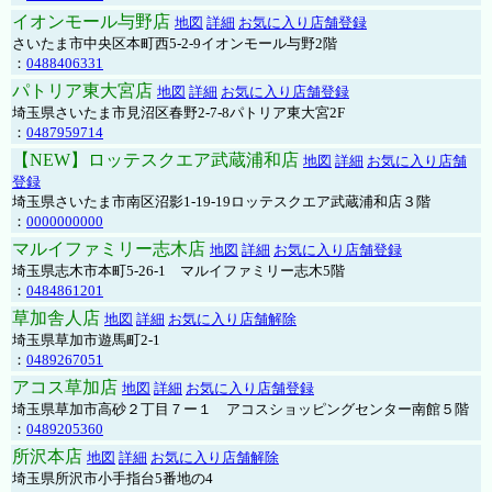
イオンモール与野店
地図
詳細
お気に入り店舗登録
さいたま市中央区本町西5-2-9イオンモール与野2階
：
0488406331
パトリア東大宮店
地図
詳細
お気に入り店舗登録
埼玉県さいたま市見沼区春野2-7-8パトリア東大宮2F
：
0487959714
【NEW】ロッテスクエア武蔵浦和店
地図
詳細
お気に入り店舗
登録
埼玉県さいたま市南区沼影1-19-19ロッテスクエア武蔵浦和店３階
：
0000000000
マルイファミリー志木店
地図
詳細
お気に入り店舗登録
埼玉県志木市本町5-26-1 マルイファミリー志木5階
：
0484861201
草加舎人店
地図
詳細
お気に入り店舗解除
埼玉県草加市遊馬町2-1
：
0489267051
アコス草加店
地図
詳細
お気に入り店舗登録
埼玉県草加市高砂２丁目７ー１ アコスショッピングセンター南館５階
：
0489205360
所沢本店
地図
詳細
お気に入り店舗解除
埼玉県所沢市小手指台5番地の4