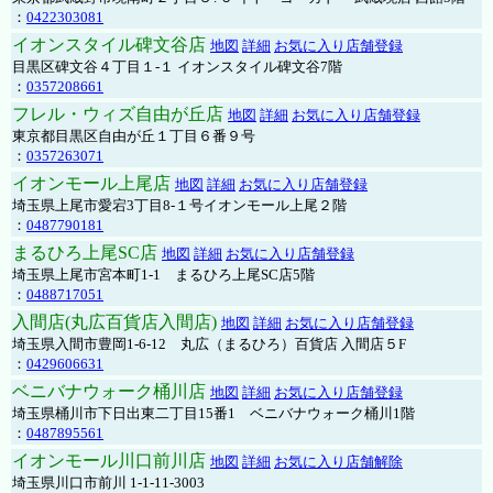
：
0422303081
イオンスタイル碑文谷店
地図
詳細
お気に入り店舗登録
目黒区碑文谷４丁目１-１ イオンスタイル碑文谷7階
：
0357208661
フレル・ウィズ自由が丘店
地図
詳細
お気に入り店舗登録
東京都目黒区自由が丘１丁目６番９号
：
0357263071
イオンモール上尾店
地図
詳細
お気に入り店舗登録
埼玉県上尾市愛宕3丁目8-１号イオンモール上尾２階
：
0487790181
まるひろ上尾SC店
地図
詳細
お気に入り店舗登録
埼玉県上尾市宮本町1-1 まるひろ上尾SC店5階
：
0488717051
入間店(丸広百貨店入間店)
地図
詳細
お気に入り店舗登録
埼玉県入間市豊岡1-6-12 丸広（まるひろ）百貨店 入間店５F
：
0429606631
ベニバナウォーク桶川店
地図
詳細
お気に入り店舗登録
埼玉県桶川市下日出東二丁目15番1 ベニバナウォーク桶川1階
：
0487895561
イオンモール川口前川店
地図
詳細
お気に入り店舗解除
埼玉県川口市前川 1-1-11-3003