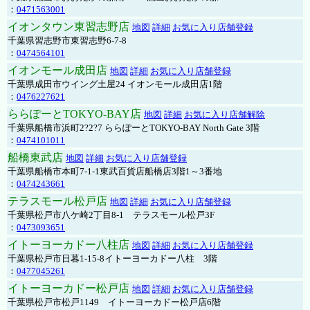
：
0471563001
イオンタウン東習志野店
地図
詳細
お気に入り店舗登録
千葉県習志野市東習志野6-7-8
：
0474564101
イオンモール成田店
地図
詳細
お気に入り店舗登録
千葉県成田市ウイング土屋24 イオンモール成田店1階
：
0476227621
ららぽーとTOKYO-BAY店
地図
詳細
お気に入り店舗解除
千葉県船橋市浜町2?2?7 ららぽーとTOKYO-BAY North Gate 3階
：
0474101011
船橋東武店
地図
詳細
お気に入り店舗登録
千葉県船橋市本町7-1-1東武百貨店船橋店3階1～3番地
：
0474243661
テラスモール松戸店
地図
詳細
お気に入り店舗登録
千葉県松戸市八ケ崎2丁目8-1 テラスモール松戸3F
：
0473093651
イトーヨーカドー八柱店
地図
詳細
お気に入り店舗登録
千葉県松戸市日暮1-15-8イトーヨーカドー八柱 3階
：
0477045261
イトーヨーカドー松戸店
地図
詳細
お気に入り店舗登録
千葉県松戸市松戸1149 イトーヨーカドー松戸店6階