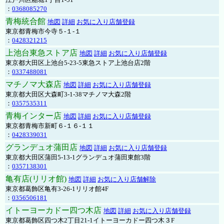
：
0368085270
青梅統合館
地図
詳細
お気に入り店舗登録
東京都青梅市今寺５-１-１
：
0428321215
上池台東急ストア店
地図
詳細
お気に入り店舗登録
東京都大田区上池台5-23-5東急ストア上池台店2階
：
0337488081
マチノマ大森店
地図
詳細
お気に入り店舗登録
東京都大田区大森町3-1-38マチノマ大森2階
：
0357535311
青梅インター店
地図
詳細
お気に入り店舗登録
東京都青梅市新町６-１６-１１
：
0428339031
グランデュオ蒲田店
地図
詳細
お気に入り店舗登録
東京都大田区蒲田5-13-1グランデュオ蒲田東館3階
：
0357138301
亀有店(リリオ館)
地図
詳細
お気に入り店舗解除
東京都葛飾区亀有3-26-1リリオ館4F
：
0356506181
イトーヨーカドー四つ木店
地図
詳細
お気に入り店舗登録
東京都葛飾区四つ木2丁目21-1イトーヨーカドー四つ木３F