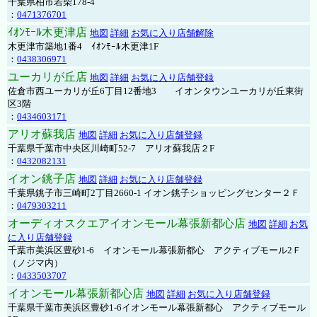
千葉県柏市若柴178-4
：
0471376701
ｲｵﾝﾓｰﾙ木更津店
地図
詳細
お気に入り店舗解除
木更津市築地1番4 ｲｵﾝﾓｰﾙ木更津1F
：
0438306971
ユーカリが丘店
地図
詳細
お気に入り店舗登録
佐倉市西ユーカリが丘6丁目12番地3 イオンタウンユーカリが丘東街
区3階
：
0434603171
アリオ蘇我店
地図
詳細
お気に入り店舗登録
千葉県千葉市中央区川崎町52-7 アリオ蘇我店２F
：
0432082131
イオン銚子店
地図
詳細
お気に入り店舗登録
千葉県銚子市三崎町2丁目2660-1 イオン銚子ショッピングセンター２Ｆ
：
0479303211
オーディオスクエアイオンモール幕張新都心店
地図
詳細
お気
に入り店舗登録
千葉市美浜区豊砂1-6 イオンモール幕張新都心 アクティブモール2Ｆ
（ノジマ内）
：
0433503707
イオンモール幕張新都心店
地図
詳細
お気に入り店舗登録
千葉県千葉市美浜区豊砂1-6イオンモール幕張新都心 アクティブモール