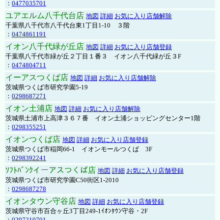
：
0477035701
ユアエルム八千代台店
地図
詳細
お気に入り店舗解除
千葉県八千代市八千代台東1丁目1-10 ３階
：
0474861191
イオン八千代緑が丘店
地図
詳細
お気に入り店舗登録
千葉県八千代市緑が丘２丁目１番３ イオン八千代緑が丘３F
：
0474804711
イーアスつくば店
地図
詳細
お気に入り店舗解除
茨城県つくば市研究学園5-19
：
0298687271
イオン土浦店
地図
詳細
お気に入り店舗解除
茨城県土浦市上高津３６７番 イオン土浦ショッピングセンター1階
：
0298355251
イオンつくば店
地図
詳細
お気に入り店舗登録
茨城県つくば市稲岡66-1 イオンモールつくば 3F
：
0298392241
ｿﾌﾄﾊﾞﾝｸイーアスつくば店
地図
詳細
お気に入り店舗登録
茨城県つくば市研究学園C50街区1-2010
：
0298687278
イオンタウン守谷店
地図
詳細
お気に入り店舗登録
茨城県守谷市百合ヶ丘3丁目249-1ｲｵﾝﾀｳﾝ守谷・2F
：
0297210701