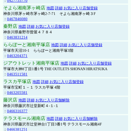
：
0427755770
そよら湘南茅ヶ崎店
地図
詳細
お気に入り店舗登録
神奈川県茅ヶ崎市茅ヶ崎2‐7‐71 そよら湘南茅ヶ崎３F
：
0467846080
秦野店
地図
詳細
お気に入り店舗登録
神奈川県秦野市曽屋４７８４
：
0463831214
ららぽーと湘南平塚店
地図
詳細
お気に入り店舗登録
平塚市天沼10-1 ららぽーと湘南平塚3階
：
0463204371
ジアウトレット湘南平塚店
地図
詳細
お気に入り店舗登録
平塚市大神8丁目1番1号 THE OUTLETS SHONAN HIRATSUKA
：
0463511581
ラスカ平塚店
地図
詳細
お気に入り店舗登録
平塚市宝町１－１ ラスカ平塚 4階
：
0463205581
藤沢店
地図
詳細
お気に入り店舗解除
神奈川県藤沢市辻堂新町４-１-１
：
0466316377
テラスモール湘南店
地図
詳細
お気に入り店舗解除
神奈川県藤沢市辻堂神台1丁目3番1号 テラスモール湘南4F
：
0466381251