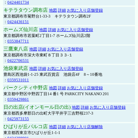
：
0424401734
キテラタウン調布店
地図
詳細
お気に入り店舗登録
東京都調布市菊野台1-33-3 キテラタウン調布2F
：
0424436151
ホームズ仙川店
地図
詳細
お気に入り店舗登録
東京都調布市若葉町2丁目1-7 ホームズ仙川店2階
：
0353847711
三鷹東八店
地図
詳細
お気に入り店舗登録
東京都調布市深大寺東町８丁目３３-１
：
0422706531
池袋東武店
地図
詳細
お気に入り店舗登録
豊島区西池袋1-1-25 東武百貨店 池袋店4F 8～10番地
：
0359531011
パークシティ中野店
地図
詳細
お気に入り店舗登録
東京都中野区中野四丁目14 番1 号 PARKCITY NAKANO 201
：
0359429861
日の出店(イオンモール日の出)
地図
詳細
お気に入り店舗登録
東京都西多摩郡日の出町大字平井字三吉野桜237-3
：
0425973155
ひばりが丘パルコ店
地図
詳細
お気に入り店舗解除
東京都西東京市ひばりが丘1-1-1