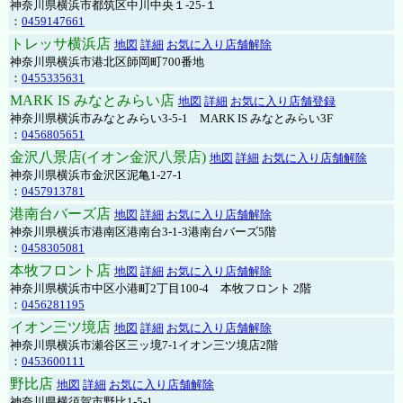
神奈川県横浜市都筑区中川中央１-25-１
：
0459147661
トレッサ横浜店
地図
詳細
お気に入り店舗解除
神奈川県横浜市港北区師岡町700番地
：
0455335631
MARK IS みなとみらい店
地図
詳細
お気に入り店舗登録
神奈川県横浜市みなとみらい3-5-1 MARK IS みなとみらい3F
：
0456805651
金沢八景店(イオン金沢八景店)
地図
詳細
お気に入り店舗解除
神奈川県横浜市金沢区泥亀1-27-1
：
0457913781
港南台バーズ店
地図
詳細
お気に入り店舗解除
神奈川県横浜市港南区港南台3-1-3港南台バーズ5階
：
0458305081
本牧フロント店
地図
詳細
お気に入り店舗解除
神奈川県横浜市中区小港町2丁目100-4 本牧フロント 2階
：
0456281195
イオン三ツ境店
地図
詳細
お気に入り店舗解除
神奈川県横浜市瀬谷区三ッ境7-1イオン三ツ境店2階
：
0453600111
野比店
地図
詳細
お気に入り店舗解除
神奈川県横須賀市野比1-5-1