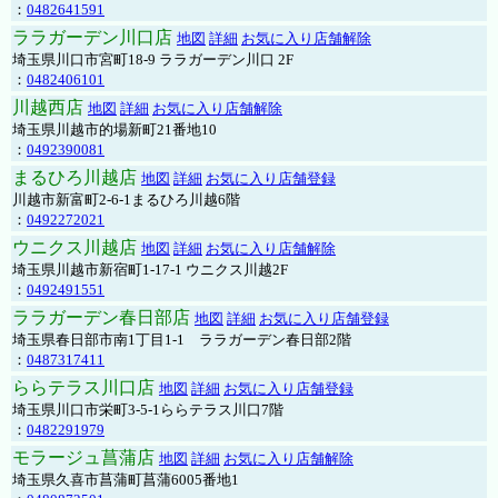
：
0482641591
ララガーデン川口店
地図
詳細
お気に入り店舗解除
埼玉県川口市宮町18-9 ララガーデン川口 2F
：
0482406101
川越西店
地図
詳細
お気に入り店舗解除
埼玉県川越市的場新町21番地10
：
0492390081
まるひろ川越店
地図
詳細
お気に入り店舗登録
川越市新富町2-6-1まるひろ川越6階
：
0492272021
ウニクス川越店
地図
詳細
お気に入り店舗解除
埼玉県川越市新宿町1-17-1 ウニクス川越2F
：
0492491551
ララガーデン春日部店
地図
詳細
お気に入り店舗登録
埼玉県春日部市南1丁目1-1 ララガーデン春日部2階
：
0487317411
ららテラス川口店
地図
詳細
お気に入り店舗登録
埼玉県川口市栄町3-5-1ららテラス川口7階
：
0482291979
モラージュ菖蒲店
地図
詳細
お気に入り店舗解除
埼玉県久喜市菖蒲町菖蒲6005番地1