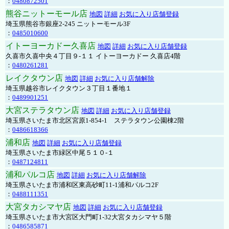
：
0480872501
熊谷ニットーモール店
地図
詳細
お気に入り店舗登録
埼玉県熊谷市銀座2-245 ニットーモール3F
：
0485010600
イトーヨーカドー久喜店
地図
詳細
お気に入り店舗登録
久喜市久喜中央４丁目９-１１ イトーヨーカドー 久喜店4階
：
0480261281
レイクタウン店
地図
詳細
お気に入り店舗解除
埼玉県越谷市レイクタウン３丁目１番地１
：
0489901251
大宮ステラタウン店
地図
詳細
お気に入り店舗登録
埼玉県さいたま市北区宮原1-854-1 ステラタウン公園棟2階
：
0486618366
浦和店
地図
詳細
お気に入り店舗登録
埼玉県さいたま市緑区中尾５１０-１
：
0487124811
浦和パルコ店
地図
詳細
お気に入り店舗解除
埼玉県さいたま市浦和区東高砂町11-1浦和パルコ2F
：
0488111351
大宮タカシマヤ店
地図
詳細
お気に入り店舗登録
埼玉県さいたま市大宮区大門町1-32大宮タカシマヤ５階
：
0486585871