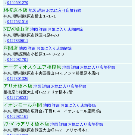
：
0449591270
相模原本店
地図
詳細
お気に入り店舗解除
神奈川県相模原市横山１-１-１
：
0427531516
NEW城山店
地図
詳細
お気に入り店舗解除
神奈川県相模原市緑区向原4-2-3
：
0427830611
座間店
地図
詳細
お気に入り店舗解除
神奈川県座間市小松原１-４３-２３
：
0462981701
オーディオスクエア相模原
地図
詳細
お気に入り店舗登録
神奈川県相模原市中央区横山1-1-1 ノジマ相模原本店内
：
0427301326
アリオ橋本店
地図
詳細
お気に入り店舗登録
相模原市緑区大山町1-22 アリオ橋本2階
：
0427758531
イオンモール座間
地図
詳細
お気に入り店舗登録
神奈川県座間市広野台2丁目10-4 イオンモール座間3階
：
0462981161
ｿﾌﾄﾊﾞﾝｸアリオ橋本店
地図
詳細
お気に入り店舗登録
神奈川県相模原市緑区大山町1-22 アリオ橋本2F