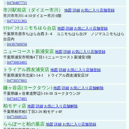
：
0476487751
市川駅前店（ダイエー市川）
地図
詳細
お気に入り店舗登録
市川市市川1-4-10ダイエー市川 6階
：
0473231361
ｿﾌﾄﾊﾞﾝｸユニモちはら台店
地図
詳細
お気に入り店舗登録
千葉県市原市ちはら台西３-４ ユニモちはら台2F ノジマユニモちはら
台店内
：
0436760050
ニューコースト新浦安店
地図
詳細
お気に入り店舗登録
千葉県浦安市明海4丁目1-1ニューコースト新浦安3階
：
0473063401
トライアル西友浦安店
地図
詳細
お気に入り店舗登録
千葉県浦安市北栄1-14-1 トライアル西友浦安店3F
：
0473057661
鎌ヶ谷店(ヨークタウン)
地図
詳細
お気に入り店舗解除
千葉県鎌ヶ谷東道野辺5-16-38 ヨークタウン2F
：
0474417481
柏モディ店
地図
詳細
お気に入り店舗解除
千葉県柏市柏1丁目2-26 柏モディ4F
：
0471668121
ららぽーと柏の葉店
地図
詳細
お気に入り店舗登録