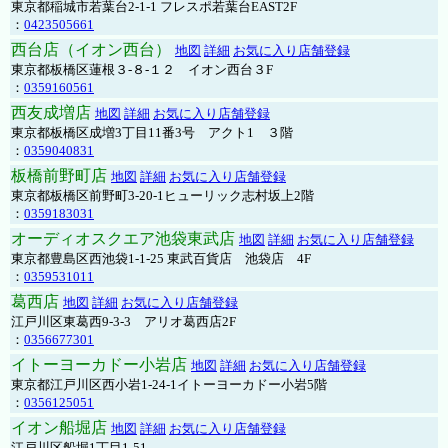
東京都稲城市若葉台2-1-1 フレスポ若葉台EAST2F
：
0423505661
西台店（イオン西台）
地図
詳細
お気に入り店舗登録
東京都板橋区蓮根３-８-１２ イオン西台３F
：
0359160561
西友成増店
地図
詳細
お気に入り店舗登録
東京都板橋区成増3丁目11番3号 アクト1 ３階
：
0359040831
板橋前野町店
地図
詳細
お気に入り店舗登録
東京都板橋区前野町3-20-1ヒューリック志村坂上2階
：
0359183031
オーディオスクエア池袋東武店
地図
詳細
お気に入り店舗登録
東京都豊島区西池袋1-1-25 東武百貨店 池袋店 4F
：
0359531011
葛西店
地図
詳細
お気に入り店舗登録
江戸川区東葛西9-3-3 アリオ葛西店2F
：
0356677301
イトーヨーカドー小岩店
地図
詳細
お気に入り店舗登録
東京都江戸川区西小岩1-24-1イトーヨーカドー小岩5階
：
0356125051
イオン船堀店
地図
詳細
お気に入り店舗登録
江戸川区船堀1丁目1-51