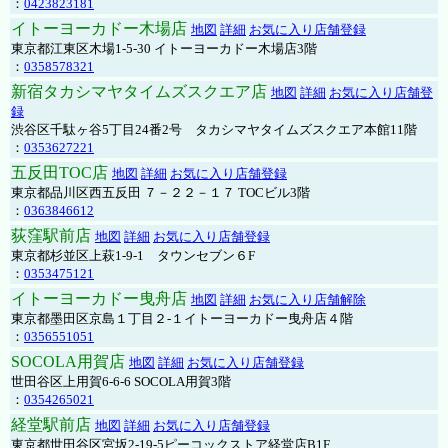
：
0423823181
イトーヨーカドー木場店
地図
詳細
お気に入り店舗登録
東京都江東区木場1-5-30 イトーヨーカドー木場店3階
：
0358578321
新宿タカシマヤタイムズスクエア店
地図
詳細
お気に入り店舗登
録
渋谷区千駄ヶ谷5丁目24番2号 タカシマヤタイムズスクエア本館11階
：
0353627221
五反田TOC店
地図
詳細
お気に入り店舗登録
東京都品川区西五反田 ７－２２－１７ TOCビル3階
：
0363846612
荻窪駅前店
地図
詳細
お気に入り店舗登録
東京都杉並区上萩1-9-1 タウンセブン６F
：
0353475121
イトーヨーカドー曳舟店
地図
詳細
お気に入り店舗解除
東京都墨田区京島１丁目２-１イトーヨーカドー曳舟店４階
：
0356551051
SOCOLA用賀店
地図
詳細
お気に入り店舗登録
世田谷区上用賀6-6-6 SOCOLA用賀3階
：
0354265021
経堂駅前店
地図
詳細
お気に入り店舗登録
東京都世田谷区宮坂2-19-5ピーコックストア経堂店B1F