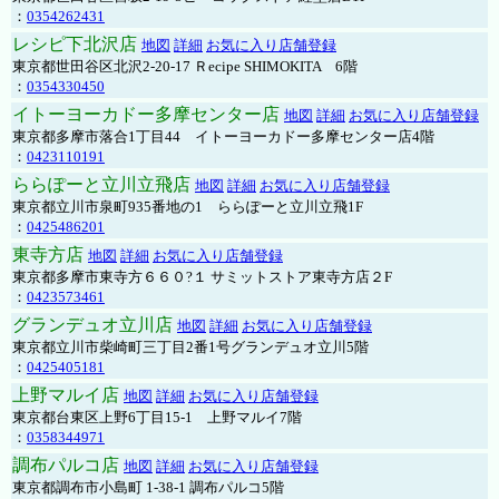
：
0354262431
レシピ下北沢店
地図
詳細
お気に入り店舗登録
東京都世田谷区北沢2-20-17 Ｒecipe SHIMOKITA 6階
：
0354330450
イトーヨーカドー多摩センター店
地図
詳細
お気に入り店舗登録
東京都多摩市落合1丁目44 イトーヨーカドー多摩センター店4階
：
0423110191
ららぽーと立川立飛店
地図
詳細
お気に入り店舗登録
東京都立川市泉町935番地の1 ららぽーと立川立飛1F
：
0425486201
東寺方店
地図
詳細
お気に入り店舗登録
東京都多摩市東寺方６６０?１ サミットストア東寺方店２F
：
0423573461
グランデュオ立川店
地図
詳細
お気に入り店舗登録
東京都立川市柴崎町三丁目2番1号グランデュオ立川5階
：
0425405181
上野マルイ店
地図
詳細
お気に入り店舗登録
東京都台東区上野6丁目15-1 上野マルイ7階
：
0358344971
調布パルコ店
地図
詳細
お気に入り店舗登録
東京都調布市小島町 1-38-1 調布パルコ5階