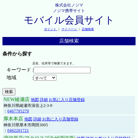
株式会社ノジマ
ノジマ携帯サイト
モバイル会員サイト
ポイント
｜
マイページ
｜
店舗検索
店舗検索
条件から探す
店名、住所等で検索できます。
キーワード
:
地域
:
NEW綾瀬店
地図
詳細
お気に入り店舗登録
神奈川県綾瀬市深谷上2-3-9
：
0467795279
厚木本店
地図
詳細
お気に入り店舗登録
神奈川県厚木市岡田3005
：
0462201721