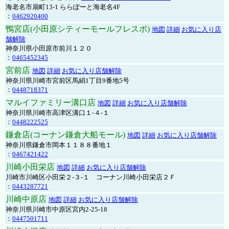
海老名市扇町13-1 ららぽーと海老名4F
：
0462920400
鴨宮店(小田原シティーモールフレスポ)
地図
詳細
お気に入り店
舗解除
神奈川県小田原市前川１２０
：
0465452345
宮前店
地図
詳細
お気に入り店舗解除
神奈川県川崎市宮前区馬絹1丁目9番地5号
：
0448718371
マルイファミリー溝口店
地図
詳細
お気に入り店舗解除
神奈川県川崎市高津区溝口１-４-１
：
0448222525
鎌倉店(コーナン鎌倉大船モール)
地図
詳細
お気に入り店舗解除
神奈川県鎌倉市岡本１１８８番地１
：
0467421422
川崎小田栄店
地図
詳細
お気に入り店舗解除
川崎市川崎区小田栄２‐３‐１ コーナン川崎小田栄店２Ｆ
：
0443287721
川崎中原店
地図
詳細
お気に入り店舗解除
神奈川県川崎市中原区宮内2-25-18
：
0447501711