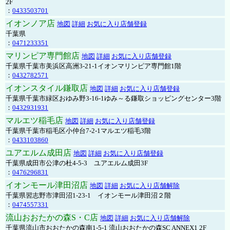
2F
：
0433503701
イオンノア店
地図
詳細
お気に入り店舗登録
千葉県
：
0471233351
マリンピア専門館店
地図
詳細
お気に入り店舗登録
千葉県千葉市美浜区高洲3-21-1イオンマリンピア専門館1階
：
0432782571
イオンスタイル鎌取店
地図
詳細
お気に入り店舗登録
千葉県千葉市緑区おゆみ野3-16-1ゆみ～る鎌取ショッピングセンター3階
：
0432931931
マルエツ稲毛店
地図
詳細
お気に入り店舗登録
千葉県千葉市稲毛区小仲台7-2-1マルエツ稲毛3階
：
0433103860
ユアエルム成田店
地図
詳細
お気に入り店舗登録
千葉県成田市公津の杜4-5-3 ユアエルム成田3F
：
0476296831
イオンモール津田沼店
地図
詳細
お気に入り店舗解除
千葉県習志野市津田沼1-23-1 イオンモール津田沼２階
：
0474557331
流山おおたかの森S・C店
地図
詳細
お気に入り店舗解除
千葉県流山市おおたかの森南1-5-1 流山おおたかの森SC ANNEX1 2F