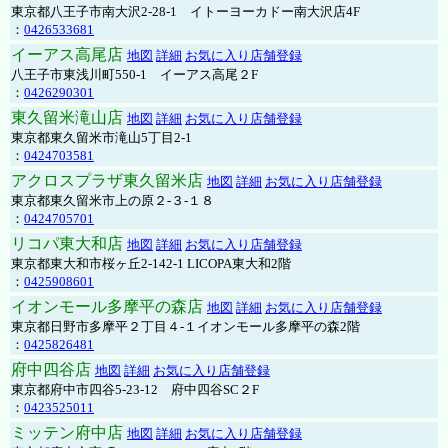
東京都八王子市南大沢2-28-1 イトーヨーカドー南大沢店4F
：
0426533681
イーアス高尾店
地図
詳細
お気に入り店舗登録
八王子市東浅川町550-1 イーアス高尾２F
：
0426290301
東久留米滝山店
地図
詳細
お気に入り店舗登録
東京都東久留米市滝山5丁目2-1
：
0424703581
アクロスプラザ東久留米店
地図
詳細
お気に入り店舗登録
東京都東久留米市上の原２-３-１８
：
0424705701
リコパ東大和店
地図
詳細
お気に入り店舗登録
東京都東大和市桜ヶ丘2-142-1 LICOPA東大和2階
：
0425908601
イオンモール多摩平の森店
地図
詳細
お気に入り店舗登録
東京都日野市多摩平２丁目４-１イオンモール多摩平の森2階
：
0425826481
府中四谷店
地図
詳細
お気に入り店舗登録
東京都府中市四谷5-23-12 府中四谷SC２F
：
0423525011
ミッテン府中店
地図
詳細
お気に入り店舗登録