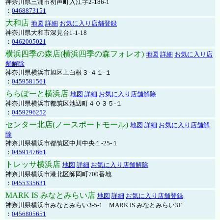
神奈川県三浦市初声町入江字2-186-1
：
0468873151
大和店
地図
詳細
お気に入り店舗登録
神奈川県大和市深見台1-1-18
：
0462005021
横浜四季の森店(横浜四季の森フォレオ)
地図
詳細
お気に入り店
舗解除
神奈川県横浜市旭区上白根３-４１-１
：
0459581561
ららぽーと横浜店
地図
詳細
お気に入り店舗解除
神奈川県横浜市都筑区池辺町４０３５-１
：
0459296252
センター北店(ノースポートモール)
地図
詳細
お気に入り店舗解
除
神奈川県横浜市都筑区中川中央１-25-１
：
0459147661
トレッサ横浜店
地図
詳細
お気に入り店舗解除
神奈川県横浜市港北区師岡町700番地
：
0455335631
MARK IS みなとみらい店
地図
詳細
お気に入り店舗登録
神奈川県横浜市みなとみらい3-5-1 MARK IS みなとみらい3F
：
0456805651