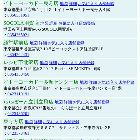
イトーヨーカドー曳舟店
地図
詳細
お気に入り店舗解除
東京都墨田区京島１丁目２-１イトーヨーカドー曳舟店４階
：
0356551051
SOCOLA用賀店
地図
詳細
お気に入り店舗登録
世田谷区上用賀6-6-6 SOCOLA用賀3階
：
0354265021
経堂駅前店
地図
詳細
お気に入り店舗登録
東京都世田谷区宮坂2-19-5ピーコックストア経堂店B1F
：
0354262431
レシピ下北沢店
地図
詳細
お気に入り店舗登録
東京都世田谷区北沢2-20-17 Ｒecipe SHIMOKITA 6階
：
0354330450
イトーヨーカドー多摩センター店
地図
詳細
お気に入り店舗登録
東京都多摩市落合1丁目44 イトーヨーカドー多摩センター店4階
：
0423110191
ららぽーと立川立飛店
地図
詳細
お気に入り店舗登録
東京都立川市泉町935番地の1 ららぽーと立川立飛1F
：
0425486201
東寺方店
地図
詳細
お気に入り店舗登録
東京都多摩市東寺方６６０?１ サミットストア東寺方店２F
：
0423573461