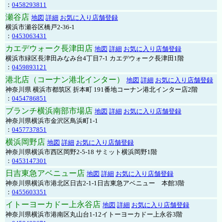
：
0458293811
瀬谷店
地図
詳細
お気に入り店舗登録
横浜市瀬谷区橋戸2-36-1
：
0453063431
カエデウォーク長津田店
地図
詳細
お気に入り店舗登録
横浜市緑区長津田みなみ台4丁目7-1 カエデウォーク長津田1階
：
0459893121
港北店（コーナン港北インター）
地図
詳細
お気に入り店舗登録
神奈川県 横浜市都筑区 折本町 191番地コーナン港北インター店2階
：
0454786851
ブランチ横浜南部市場店
地図
詳細
お気に入り店舗登録
神奈川県横浜市金沢区鳥浜町1-1
：
0457737851
横浜岡野店
地図
詳細
お気に入り店舗登録
神奈川県横浜市西区岡野2-5-18 サミット横浜岡野1階
：
0453147301
日吉東急アベニュー店
地図
詳細
お気に入り店舗登録
神奈川県横浜市港北区日吉2-1-1日吉東急アベニュー 本館3階
：
0455603351
イトーヨーカドー上永谷店
地図
詳細
お気に入り店舗登録
神奈川県横浜市港南区丸山台1-12イトーヨーカドー上永谷3階