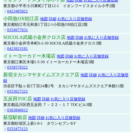
地図
詳細
お気に入り店舗登録
東京都小平市小川東町2丁目12-1 イオンフードスタイル小平2階
：
0423485821
小田急OX狛江店
地図
詳細
お気に入り店舗登録
東京都狛江市元和泉1丁目2-1小田急OX狛江店2階
：
0354977031
SOCOLA武蔵小金井クロス店
地図
詳細
お気に入り店舗登録
東京都小金井市本町6-2-30 SOCOLA武蔵小金井クロス3階
：
0423823181
イトーヨーカドー木場店
地図
詳細
お気に入り店舗登録
東京都江東区木場1-5-30 イトーヨーカドー木場店3階
：
0358578321
新宿タカシマヤタイムズスクエア店
地図
詳細
お気に入り店舗登
録
渋谷区千駄ヶ谷5丁目24番2号 タカシマヤタイムズスクエア本館11階
：
0353627221
五反田TOC店
地図
詳細
お気に入り店舗登録
東京都品川区西五反田 ７－２２－１７ TOCビル3階
：
0363846612
荻窪駅前店
地図
詳細
お気に入り店舗登録
東京都杉並区上萩1-9-1 タウンセブン６F
：
0353475121