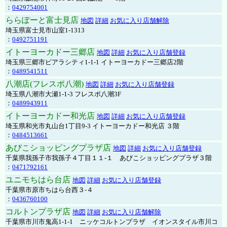
：
0429754001
ららぽーと富士見店
地図
詳細
お気に入り店舗解除
埼玉県富士見市山室1-1313
：
0492751191
イトーヨーカドー三郷店
地図
詳細
お気に入り店舗登録
埼玉県三郷市ピアラシティ1-1-1 イトーヨーカドー三郷店2階
：
0489541511
八潮店(フレスポ八潮)
地図
詳細
お気に入り店舗登録
埼玉県八潮市大瀬1-1-3 フレスポ八潮3F
：
0489943911
イトーヨーカドー和光店
地図
詳細
お気に入り店舗登録
埼玉県和光市丸山台1丁目9-3 イトーヨーカドー和光店 ３階
：
0484513661
あびこショッピングプラザ店
地図
詳細
お気に入り店舗登録
千葉県我孫子市我孫子４丁目１１-１ あびこショッピングプラザ３階
：
0471792161
ユニモちはら台店
地図
詳細
お気に入り店舗登録
千葉県市原市ちはら台西３-４
：
0436760100
コルトンプラザ店
地図
詳細
お気に入り店舗解除
千葉県市川市鬼高1-1-1 ニッケコルトンプラザ イオンスタイル市川コ