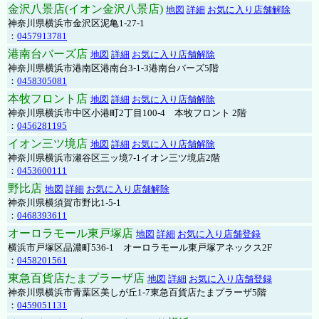
金沢八景店(イオン金沢八景店)
地図
詳細
お気に入り店舗解除
神奈川県横浜市金沢区泥亀1-27-1
：
0457913781
港南台バーズ店
地図
詳細
お気に入り店舗解除
神奈川県横浜市港南区港南台3-1-3港南台バーズ5階
：
0458305081
本牧フロント店
地図
詳細
お気に入り店舗解除
神奈川県横浜市中区小港町2丁目100-4 本牧フロント 2階
：
0456281195
イオン三ツ境店
地図
詳細
お気に入り店舗解除
神奈川県横浜市瀬谷区三ッ境7-1イオン三ツ境店2階
：
0453600111
野比店
地図
詳細
お気に入り店舗解除
神奈川県横須賀市野比1-5-1
：
0468393611
オーロラモール東戸塚店
地図
詳細
お気に入り店舗登録
横浜市戸塚区品濃町536-1 オーロラモール東戸塚アネックス2F
：
0458201561
東急百貨店たまプラーザ店
地図
詳細
お気に入り店舗登録
神奈川県横浜市青葉区美しが丘1-7東急百貨店たまプラーザ5階
：
0459051131