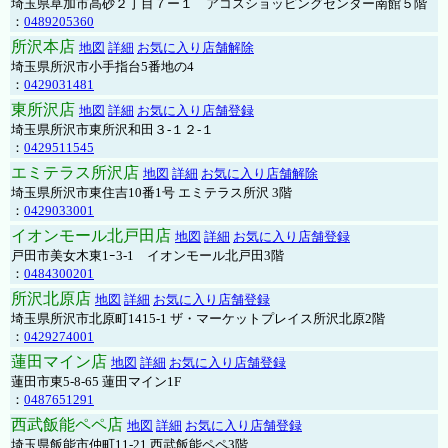
埼玉県草加市高砂２丁目７ー１ アコスショッピングセンター南館５階
：
0489205360
所沢本店
地図
詳細
お気に入り店舗解除
埼玉県所沢市小手指台5番地の4
：
0429031481
東所沢店
地図
詳細
お気に入り店舗登録
埼玉県所沢市東所沢和田３-１２-１
：
0429511545
エミテラス所沢店
地図
詳細
お気に入り店舗解除
埼玉県所沢市東住吉10番1号 エミテラス所沢 3階
：
0429033001
イオンモール北戸田店
地図
詳細
お気に入り店舗登録
戸田市美女木東1ｰ3‐1 イオンモール北戸田3階
：
0484300201
所沢北原店
地図
詳細
お気に入り店舗登録
埼玉県所沢市北原町1415-1 ザ・マーケットプレイス所沢北原2階
：
0429274001
蓮田マイン店
地図
詳細
お気に入り店舗登録
蓮田市東5-8-65 蓮田マイン1F
：
0487651291
西武飯能ペペ店
地図
詳細
お気に入り店舗登録
埼玉県飯能市仲町11-21 西武飯能ペペ3階