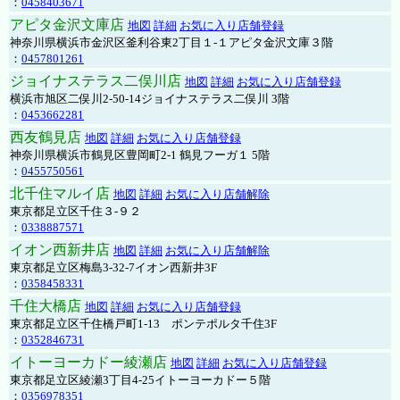
：
0458403671
アピタ金沢文庫店
地図
詳細
お気に入り店舗登録
神奈川県横浜市金沢区釜利谷東2丁目１-１アピタ金沢文庫３階
：
0457801261
ジョイナステラス二俣川店
地図
詳細
お気に入り店舗登録
横浜市旭区二俣川2-50-14ジョイナステラス二俣川 3階
：
0453662281
西友鶴見店
地図
詳細
お気に入り店舗登録
神奈川県横浜市鶴見区豊岡町2-1 鶴見フーガ１ 5階
：
0455750561
北千住マルイ店
地図
詳細
お気に入り店舗解除
東京都足立区千住３-９２
：
0338887571
イオン西新井店
地図
詳細
お気に入り店舗解除
東京都足立区梅島3-32-7イオン西新井3F
：
0358458331
千住大橋店
地図
詳細
お気に入り店舗登録
東京都足立区千住橋戸町1-13 ポンテポルタ千住3F
：
0352846731
イトーヨーカドー綾瀬店
地図
詳細
お気に入り店舗登録
東京都足立区綾瀬3丁目4-25イトーヨーカドー５階
：
0356978351