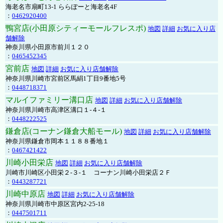
海老名市扇町13-1 ららぽーと海老名4F
：
0462920400
鴨宮店(小田原シティーモールフレスポ)
地図
詳細
お気に入り店
舗解除
神奈川県小田原市前川１２０
：
0465452345
宮前店
地図
詳細
お気に入り店舗解除
神奈川県川崎市宮前区馬絹1丁目9番地5号
：
0448718371
マルイファミリー溝口店
地図
詳細
お気に入り店舗解除
神奈川県川崎市高津区溝口１-４-１
：
0448222525
鎌倉店(コーナン鎌倉大船モール)
地図
詳細
お気に入り店舗解除
神奈川県鎌倉市岡本１１８８番地１
：
0467421422
川崎小田栄店
地図
詳細
お気に入り店舗解除
川崎市川崎区小田栄２‐３‐１ コーナン川崎小田栄店２Ｆ
：
0443287721
川崎中原店
地図
詳細
お気に入り店舗解除
神奈川県川崎市中原区宮内2-25-18
：
0447501711