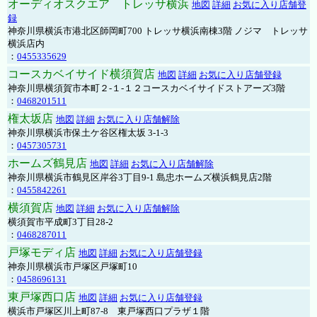
オーディオスクエア トレッサ横浜
地図
詳細
お気に入り店舗登
録
神奈川県横浜市港北区師岡町700 トレッサ横浜南棟3階 ノジマ トレッサ
横浜店内
：
0455335629
コースカベイサイド横須賀店
地図
詳細
お気に入り店舗登録
神奈川県横須賀市本町２-１-１２コースカベイサイドストアーズ3階
：
0468201511
権太坂店
地図
詳細
お気に入り店舗解除
神奈川県横浜市保土ケ谷区権太坂 3-1-3
：
0457305731
ホームズ鶴見店
地図
詳細
お気に入り店舗解除
神奈川県横浜市鶴見区岸谷3丁目9-1 島忠ホームズ横浜鶴見店2階
：
0455842261
横須賀店
地図
詳細
お気に入り店舗解除
横須賀市平成町3丁目28-2
：
0468287011
戸塚モディ店
地図
詳細
お気に入り店舗登録
神奈川県横浜市戸塚区戸塚町10
：
0458696131
東戸塚西口店
地図
詳細
お気に入り店舗登録
横浜市戸塚区川上町87-8 東戸塚西口プラザ１階