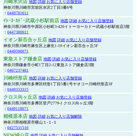
川崎水沢店
地図
詳細
お気に入り店舗登録
神奈川県川崎市宮前区水沢2丁目3番8号
：
0449781611
ｲﾄｰﾖｰｶﾄﾞｰ武蔵小杉駅前店
地図
詳細
お気に入り店舗登録
神奈川県川崎市中原区小杉町3-420イトーヨーカドー武蔵小杉駅前店5階
：
0447380611
イオン新百合ヶ丘店
地図
詳細
お気に入り店舗登録
神奈川県川崎市麻生区上麻生1-19イオン新百合ヶ丘5F
：
0449590071
東急ストア鎌倉店
地図
詳細
お気に入り店舗登録
神奈川県鎌倉市小町1丁目2-12東急ストア鎌倉店5階
：
0467237481
川崎枡形店
地図
詳細
お気に入り店舗登録
神奈川県川崎市多摩区枡形1丁目5番1号ヤオコー川崎枡形店3F
：
0449333315
クロス向ヶ丘店
地図
詳細
お気に入り店舗登録
神奈川県川崎市多摩区登戸2779-1 クロス向ヶ丘3階
：
0449118671
相模原本店
地図
詳細
お気に入り店舗解除
神奈川県相模原市横山１-１-１
：
0427531516
NEW城山店
地図
詳細
お気に入り店舗解除