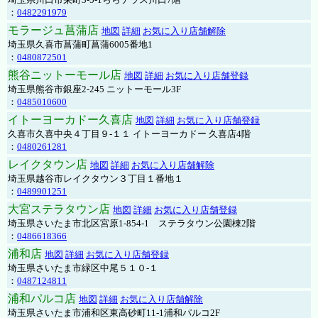
：
0482291979
モラージュ菖蒲店
地図
詳細
お気に入り店舗解除
埼玉県久喜市菖蒲町菖蒲6005番地1
：
0480872501
熊谷ニットーモール店
地図
詳細
お気に入り店舗登録
埼玉県熊谷市銀座2-245 ニットーモール3F
：
0485010600
イトーヨーカドー久喜店
地図
詳細
お気に入り店舗登録
久喜市久喜中央４丁目９-１１ イトーヨーカドー 久喜店4階
：
0480261281
レイクタウン店
地図
詳細
お気に入り店舗解除
埼玉県越谷市レイクタウン３丁目１番地１
：
0489901251
大宮ステラタウン店
地図
詳細
お気に入り店舗登録
埼玉県さいたま市北区宮原1-854-1 ステラタウン公園棟2階
：
0486618366
浦和店
地図
詳細
お気に入り店舗登録
埼玉県さいたま市緑区中尾５１０-１
：
0487124811
浦和パルコ店
地図
詳細
お気に入り店舗解除
埼玉県さいたま市浦和区東高砂町11-1浦和パルコ2F