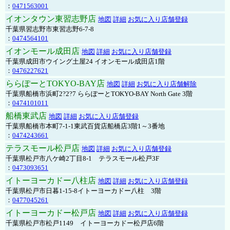
：
0471563001
イオンタウン東習志野店
地図
詳細
お気に入り店舗登録
千葉県習志野市東習志野6-7-8
：
0474564101
イオンモール成田店
地図
詳細
お気に入り店舗登録
千葉県成田市ウイング土屋24 イオンモール成田店1階
：
0476227621
ららぽーとTOKYO-BAY店
地図
詳細
お気に入り店舗解除
千葉県船橋市浜町2?2?7 ららぽーとTOKYO-BAY North Gate 3階
：
0474101011
船橋東武店
地図
詳細
お気に入り店舗登録
千葉県船橋市本町7-1-1東武百貨店船橋店3階1～3番地
：
0474243661
テラスモール松戸店
地図
詳細
お気に入り店舗登録
千葉県松戸市八ケ崎2丁目8-1 テラスモール松戸3F
：
0473093651
イトーヨーカドー八柱店
地図
詳細
お気に入り店舗登録
千葉県松戸市日暮1-15-8イトーヨーカドー八柱 3階
：
0477045261
イトーヨーカドー松戸店
地図
詳細
お気に入り店舗登録
千葉県松戸市松戸1149 イトーヨーカドー松戸店6階