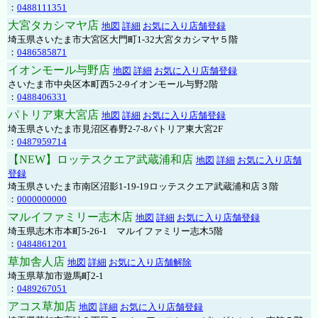
：
0488111351
大宮タカシマヤ店
地図
詳細
お気に入り店舗登録
埼玉県さいたま市大宮区大門町1-32大宮タカシマヤ５階
：
0486585871
イオンモール与野店
地図
詳細
お気に入り店舗登録
さいたま市中央区本町西5-2-9イオンモール与野2階
：
0488406331
パトリア東大宮店
地図
詳細
お気に入り店舗登録
埼玉県さいたま市見沼区春野2-7-8パトリア東大宮2F
：
0487959714
【NEW】ロッテスクエア武蔵浦和店
地図
詳細
お気に入り店舗
登録
埼玉県さいたま市南区沼影1-19-19ロッテスクエア武蔵浦和店３階
：
0000000000
マルイファミリー志木店
地図
詳細
お気に入り店舗登録
埼玉県志木市本町5-26-1 マルイファミリー志木5階
：
0484861201
草加舎人店
地図
詳細
お気に入り店舗解除
埼玉県草加市遊馬町2-1
：
0489267051
アコス草加店
地図
詳細
お気に入り店舗登録