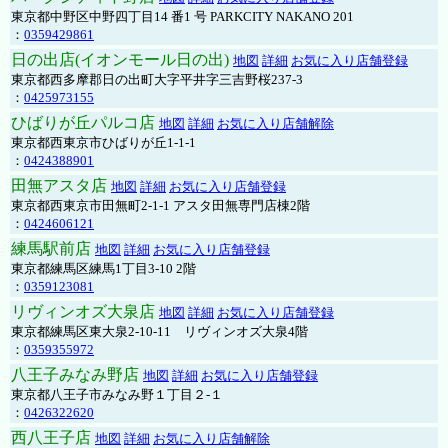
東京都中野区中野四丁目14 番1 号 PARKCITY NAKANO 201
：
0359429861
日の出店(イオンモール日の出)
地図
詳細
お気に入り店舗登録
東京都西多摩郡日の出町大字平井字三吉野桜237-3
：
0425973155
ひばりが丘パルコ店
地図
詳細
お気に入り店舗解除
東京都西東京市ひばりが丘1-1-1
：
0424388901
田無アスタ店
地図
詳細
お気に入り店舗登録
東京都西東京市田無町2-1-1 アスタ田無専門店棟2階
：
0424606121
練馬駅前店
地図
詳細
お気に入り店舗登録
東京都練馬区練馬1丁目3-10 2階
：
0359123081
リヴィンオズ大泉店
地図
詳細
お気に入り店舗登録
東京都練馬区東大泉2-10-11 リヴィンオズ大泉4階
：
0359355972
八王子みなみ野店
地図
詳細
お気に入り店舗登録
東京都八王子市みなみ野１丁目２-１
：
0426322620
西八王子店
地図
詳細
お気に入り店舗解除