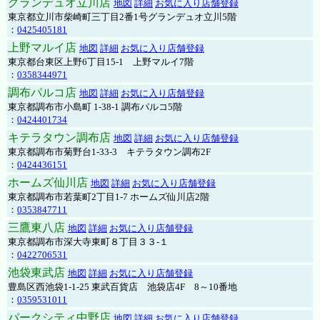
グランデュオ立川店
地図
詳細
お気に入り店舗登録
東京都立川市柴崎町三丁目2番1号グランデュオ立川5階
：
0425405181
上野マルイ店
地図
詳細
お気に入り店舗登録
東京都台東区上野6丁目15-1 上野マルイ7階
：
0358344971
調布パルコ店
地図
詳細
お気に入り店舗登録
東京都調布市小島町 1-38-1 調布パルコ5階
：
0424401734
キテラタウン調布店
地図
詳細
お気に入り店舗登録
東京都調布市菊野台1-33-3 キテラタウン調布2F
：
0424436151
ホームズ仙川店
地図
詳細
お気に入り店舗登録
東京都調布市若葉町2丁目1-7 ホームズ仙川店2階
：
0353847711
三鷹東八店
地図
詳細
お気に入り店舗登録
東京都調布市深大寺東町８丁目３３-１
：
0422706531
池袋東武店
地図
詳細
お気に入り店舗登録
豊島区西池袋1-1-25 東武百貨店 池袋店4F 8～10番地
：
0359531011
パークシティ中野店
地図
詳細
お気に入り店舗登録