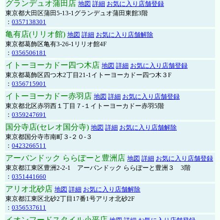
グランデュオ蒲田店
地図
詳細
お気に入り店舗登録
東京都大田区蒲田5-13-1グランデュオ蒲田東館3階
：
0357138301
亀有店(リリオ館)
地図
詳細
お気に入り店舗解除
東京都葛飾区亀有3-26-1リリオ館4F
：
0356506181
イトーヨーカドー四つ木店
地図
詳細
お気に入り店舗登録
東京都葛飾区四つ木2丁目21-1イトーヨーカドー四つ木３F
：
0356715901
イトーヨーカドー赤羽店
地図
詳細
お気に入り店舗登録
東京都北区赤羽西１丁目７-１イトーヨーカドー赤羽5階
：
0359247691
国分寺店(セレオ国分寺)
地図
詳細
お気に入り店舗解除
東京都国分寺市南町３-２０-３
：
0423266511
アーバンドック ららぽーと豊洲店
地図
詳細
お気に入り店舗登録
東京都江東区豊洲2-2-1 アーバンドック ららぽーと豊洲３ 3階
：
0351441660
アリオ北砂店
地図
詳細
お気に入り店舗解除
東京都江東区北砂2丁目17番1号アリオ北砂2F
：
0356537611
イオンフードスタイル小平店