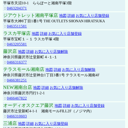
平塚市天沼10-1 ららぽーと湘南平塚3階
：
0463204371
ジアウトレット湘南平塚店
地図
詳細
お気に入り店舗登録
平塚市大神8丁目1番1号 THE OUTLETS SHONAN HIRATSUKA
：
0463511581
ラスカ平塚店
地図
詳細
お気に入り店舗登録
平塚市宝町１－１ ラスカ平塚 4階
：
0463205581
藤沢店
地図
詳細
お気に入り店舗解除
神奈川県藤沢市辻堂新町４-１-１
：
0466316377
テラスモール湘南店
地図
詳細
お気に入り店舗解除
神奈川県藤沢市辻堂神台1丁目3番1号 テラスモール湘南4F
：
0466381251
NEW湘南台店
地図
詳細
お気に入り店舗解除
神奈川県藤沢市円行1-2-1
：
0466467822
オーディオスクエア藤沢
地図
詳細
お気に入り店舗登録
藤沢市辻堂新町4-1-1 湘南モールFILL2F（ノジマ内）
：
0466310603
三浦店
地図
詳細
お気に入り店舗登録