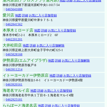
湯河原店(アクロスプラザ湯河原)
地図
詳細
お気に入り店舗登録
神奈川県足柄下郡湯河原町中央1-1617-54
：
0465641688
愛川店
地図
詳細
お気に入り店舗登録
神奈川県愛甲郡愛川町中津９７５-１
：
0462841562
本厚木ミロード店
地図
詳細
お気に入り店舗登録
厚木市中町2-2-1 本厚木ミロード2 6F
：
0462201201
大井松田店
地図
詳細
お気に入り店舗解除
神奈川県足柄上郡大井町金子字中の町325-1
：
0465828168
伊勢原店(エムアイプラザ)
地図
詳細
お気に入り店舗解除
神奈川県伊勢原市板戸８
：
0463911214
イトーヨーカドー伊勢原店
地図
詳細
お気に入り店舗登録
神奈川県伊勢原市桜台1-8-1 イトーヨーカドー伊勢原4階
：
0463920161
海老名マルイ店
地図
詳細
お気に入り店舗登録
神奈川県海老名市中央１丁目６-１海老名マルイ4階
：
0462925181
ららぽーと海老名店
地図
詳細
お気に入り店舗登録