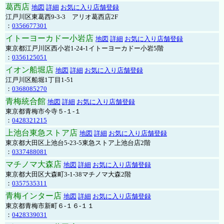
葛西店
地図
詳細
お気に入り店舗登録
江戸川区東葛西9-3-3 アリオ葛西店2F
：
0356677301
イトーヨーカドー小岩店
地図
詳細
お気に入り店舗登録
東京都江戸川区西小岩1-24-1イトーヨーカドー小岩5階
：
0356125051
イオン船堀店
地図
詳細
お気に入り店舗登録
江戸川区船堀1丁目1-51
：
0368085270
青梅統合館
地図
詳細
お気に入り店舗登録
東京都青梅市今寺５-１-１
：
0428321215
上池台東急ストア店
地図
詳細
お気に入り店舗登録
東京都大田区上池台5-23-5東急ストア上池台店2階
：
0337488081
マチノマ大森店
地図
詳細
お気に入り店舗登録
東京都大田区大森町3-1-38マチノマ大森2階
：
0357535311
青梅インター店
地図
詳細
お気に入り店舗登録
東京都青梅市新町６-１６-１１
：
0428339031