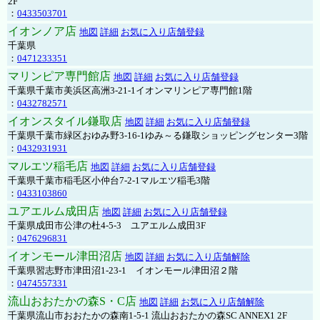
2F
：
0433503701
イオンノア店
地図
詳細
お気に入り店舗登録
千葉県
：
0471233351
マリンピア専門館店
地図
詳細
お気に入り店舗登録
千葉県千葉市美浜区高洲3-21-1イオンマリンピア専門館1階
：
0432782571
イオンスタイル鎌取店
地図
詳細
お気に入り店舗登録
千葉県千葉市緑区おゆみ野3-16-1ゆみ～る鎌取ショッピングセンター3階
：
0432931931
マルエツ稲毛店
地図
詳細
お気に入り店舗登録
千葉県千葉市稲毛区小仲台7-2-1マルエツ稲毛3階
：
0433103860
ユアエルム成田店
地図
詳細
お気に入り店舗登録
千葉県成田市公津の杜4-5-3 ユアエルム成田3F
：
0476296831
イオンモール津田沼店
地図
詳細
お気に入り店舗解除
千葉県習志野市津田沼1-23-1 イオンモール津田沼２階
：
0474557331
流山おおたかの森S・C店
地図
詳細
お気に入り店舗解除
千葉県流山市おおたかの森南1-5-1 流山おおたかの森SC ANNEX1 2F