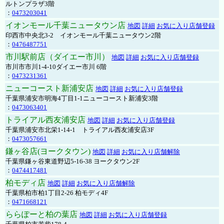
ルトンプラザ3階
：
0473203041
イオンモール千葉ニュータウン店
地図
詳細
お気に入り店舗登録
印西市中央北3-2 イオンモール千葉ニュータウン2階
：
0476487751
市川駅前店（ダイエー市川）
地図
詳細
お気に入り店舗登録
市川市市川1-4-10ダイエー市川 6階
：
0473231361
ニューコースト新浦安店
地図
詳細
お気に入り店舗登録
千葉県浦安市明海4丁目1-1ニューコースト新浦安3階
：
0473063401
トライアル西友浦安店
地図
詳細
お気に入り店舗登録
千葉県浦安市北栄1-14-1 トライアル西友浦安店3F
：
0473057661
鎌ヶ谷店(ヨークタウン)
地図
詳細
お気に入り店舗解除
千葉県鎌ヶ谷東道野辺5-16-38 ヨークタウン2F
：
0474417481
柏モディ店
地図
詳細
お気に入り店舗解除
千葉県柏市柏1丁目2-26 柏モディ4F
：
0471668121
ららぽーと柏の葉店
地図
詳細
お気に入り店舗登録