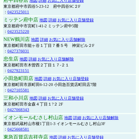
府中四谷店
地図
詳細
お気に入り店舗登録
東京都府中市四谷5-23-12 府中四谷SC２F
：
0423525011
ミッテン府中店
地図
詳細
お気に入り店舗登録
東京都府中市宮町1-41-2 ミッテン府中5階
：
0423525220
NEW鶴川店
地図
詳細
お気に入り店舗解除
東京都町田市能ヶ谷１丁目７番５号 神栄ビル２F
：
0427376031
忠生店
地図
詳細
お気に入り店舗解除
東京都町田市木曽西２丁目１７-２１
：
0427923151
小田急町田店
地図
詳細
お気に入り店舗登録
東京都町田市原町田6-12-20 小田急百貨店町田店7階
：
0427105581
三和小川店
地図
詳細
お気に入り店舗登録
東京都町田市金森４丁目１?２ 2F
：
0427068343
イオンモールむさし村山店
地図
詳細
お気に入り店舗解除
東京都武蔵村山市榎1丁目1-3 イオンモールむさし村山3F
：
0425668581
東急百貨店吉祥寺店
地図
詳細
お気に入り店舗登録