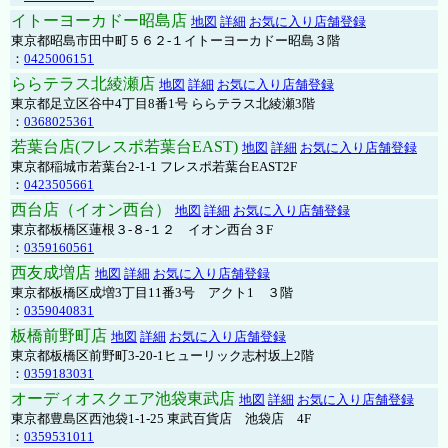
イトーヨーカドー昭島店
地図
詳細
お気に入り店舗登録
東京都昭島市田中町５６２-１イトーヨーカドー昭島３階
：
0425006151
ららテラス北綾瀬店
地図
詳細
お気に入り店舗登録
東京都足立区谷中4丁目8番1号 ららテラス北綾瀬3階
：
0368025361
若葉台店(フレスポ若葉台EAST)
地図
詳細
お気に入り店舗登録
東京都稲城市若葉台2-1-1 フレスポ若葉台EAST2F
：
0423505661
西台店（イオン西台）
地図
詳細
お気に入り店舗登録
東京都板橋区蓮根３-８-１２ イオン西台３F
：
0359160561
西友成増店
地図
詳細
お気に入り店舗登録
東京都板橋区成増3丁目11番3号 アクト1 ３階
：
0359040831
板橋前野町店
地図
詳細
お気に入り店舗登録
東京都板橋区前野町3-20-1ヒューリック志村坂上2階
：
0359183031
オーディオスクエア池袋東武店
地図
詳細
お気に入り店舗登録
東京都豊島区西池袋1-1-25 東武百貨店 池袋店 4F
：
0359531011