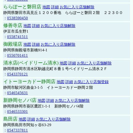
ららぽーと磐田店
地図
詳細
お気に入り店舗解除
静岡県磐田市高見丘１２００番地 ららぽーと磐田２階 ２２３００
：
0538590450
修善寺店
地図
詳細
お気に入り店舗解除
伊豆市瓜生野1
：
0558741511
御殿場店
地図
詳細
お気に入り店舗解除
静岡県御殿場市新橋914-1
：
0550701411
清水店(ベイドリーム清水)
地図
詳細
お気に入り店舗解除
静岡県静岡市清水区駒越北町８番１号ベイドリーム清水２Ｆ
：
0543370121
イトーヨーカドー静岡店
地図
詳細
お気に入り店舗登録
静岡市駿河区曲金3-1-5 イトーヨーカドー静岡２階
：
0546545631
新静岡セノバ店
地図
詳細
お気に入り店舗解除
静岡県静岡市葵区鷹匠1-1-1 新静岡セノバ4階
：
0546533301
島田店
地図
詳細
お気に入り店舗解除
静岡県島田市阿知ヶ谷63-29
：
0547337811