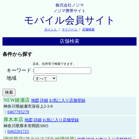
株式会社ノジマ
ノジマ携帯サイト
モバイル会員サイト
ポイント
｜
マイページ
｜
店舗検索
店舗検索
条件から探す
店名、住所等で検索できます。
キーワード
:
地域
:
NEW綾瀬店
地図
詳細
お気に入り店舗登録
神奈川県綾瀬市深谷上2-3-9
：
0467795279
厚木本店
地図
詳細
お気に入り店舗登録
神奈川県厚木市岡田3005
：
0462201721