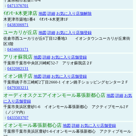
千葉県柏市若柴178-4
：
0471376701
ｲｵﾝﾓｰﾙ木更津店
地図
詳細
お気に入り店舗解除
木更津市築地1番4 ｲｵﾝﾓｰﾙ木更津1F
：
0438306971
ユーカリが丘店
地図
詳細
お気に入り店舗登録
佐倉市西ユーカリが丘6丁目12番地3 イオンタウンユーカリが丘東街
区3階
：
0434603171
アリオ蘇我店
地図
詳細
お気に入り店舗登録
千葉県千葉市中央区川崎町52-7 アリオ蘇我店２F
：
0432082131
イオン銚子店
地図
詳細
お気に入り店舗登録
千葉県銚子市三崎町2丁目2660-1 イオン銚子ショッピングセンター２Ｆ
：
0479303211
オーディオスクエアイオンモール幕張新都心店
地図
詳細
お気
に入り店舗登録
千葉市美浜区豊砂1-6 イオンモール幕張新都心 アクティブモール2Ｆ
（ノジマ内）
：
0433503707
イオンモール幕張新都心店
地図
詳細
お気に入り店舗登録
千葉県千葉市美浜区豊砂1-6イオンモール幕張新都心 アクティブモール