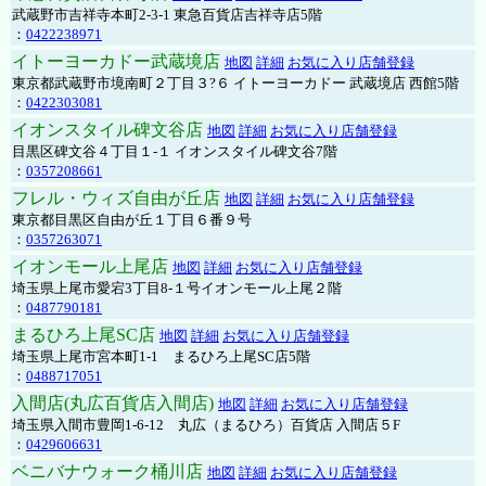
武蔵野市吉祥寺本町2-3-1 東急百貨店吉祥寺店5階
：
0422238971
イトーヨーカドー武蔵境店
地図
詳細
お気に入り店舗登録
東京都武蔵野市境南町２丁目３?６ イトーヨーカドー 武蔵境店 西館5階
：
0422303081
イオンスタイル碑文谷店
地図
詳細
お気に入り店舗登録
目黒区碑文谷４丁目１-１ イオンスタイル碑文谷7階
：
0357208661
フレル・ウィズ自由が丘店
地図
詳細
お気に入り店舗登録
東京都目黒区自由が丘１丁目６番９号
：
0357263071
イオンモール上尾店
地図
詳細
お気に入り店舗登録
埼玉県上尾市愛宕3丁目8-１号イオンモール上尾２階
：
0487790181
まるひろ上尾SC店
地図
詳細
お気に入り店舗登録
埼玉県上尾市宮本町1-1 まるひろ上尾SC店5階
：
0488717051
入間店(丸広百貨店入間店)
地図
詳細
お気に入り店舗登録
埼玉県入間市豊岡1-6-12 丸広（まるひろ）百貨店 入間店５F
：
0429606631
ベニバナウォーク桶川店
地図
詳細
お気に入り店舗登録