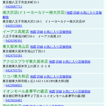
東京都八王子市並木町35-1
：
0426687711
南大沢店(イトーヨーカドー南大沢店)
地図
詳細
お気に入り店舗
解除
東京都八王子市南大沢2-28-1 イトーヨーカドー南大沢店4F
：
0426533681
イーアス高尾店
地図
詳細
お気に入り店舗登録
八王子市東浅川町550-1 イーアス高尾２F
：
0426290301
東久留米滝山店
地図
詳細
お気に入り店舗登録
東京都東久留米市滝山5丁目2-1
：
0424703581
アクロスプラザ東久留米店
地図
詳細
お気に入り店舗登録
東京都東久留米市上の原２-３-１８
：
0424705701
リコパ東大和店
地図
詳細
お気に入り店舗登録
東京都東大和市桜ヶ丘2-142-1 LICOPA東大和2階
：
0425908601
イオンモール多摩平の森店
地図
詳細
お気に入り店舗登録
東京都日野市多摩平２丁目４-１イオンモール多摩平の森2階
：
0425826481