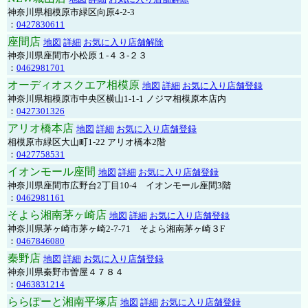
神奈川県相模原市緑区向原4-2-3
：
0427830611
座間店
地図
詳細
お気に入り店舗解除
神奈川県座間市小松原１-４３-２３
：
0462981701
オーディオスクエア相模原
地図
詳細
お気に入り店舗登録
神奈川県相模原市中央区横山1-1-1 ノジマ相模原本店内
：
0427301326
アリオ橋本店
地図
詳細
お気に入り店舗登録
相模原市緑区大山町1-22 アリオ橋本2階
：
0427758531
イオンモール座間
地図
詳細
お気に入り店舗登録
神奈川県座間市広野台2丁目10-4 イオンモール座間3階
：
0462981161
そよら湘南茅ヶ崎店
地図
詳細
お気に入り店舗登録
神奈川県茅ヶ崎市茅ヶ崎2‐7‐71 そよら湘南茅ヶ崎３F
：
0467846080
秦野店
地図
詳細
お気に入り店舗登録
神奈川県秦野市曽屋４７８４
：
0463831214
ららぽーと湘南平塚店
地図
詳細
お気に入り店舗登録