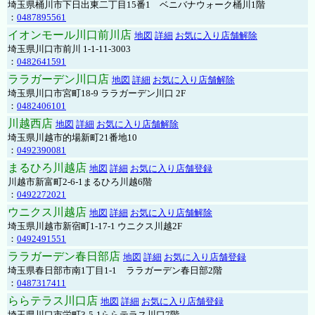
埼玉県桶川市下日出東二丁目15番1 ベニバナウォーク桶川1階
：
0487895561
イオンモール川口前川店
地図
詳細
お気に入り店舗解除
埼玉県川口市前川 1-1-11-3003
：
0482641591
ララガーデン川口店
地図
詳細
お気に入り店舗解除
埼玉県川口市宮町18-9 ララガーデン川口 2F
：
0482406101
川越西店
地図
詳細
お気に入り店舗解除
埼玉県川越市的場新町21番地10
：
0492390081
まるひろ川越店
地図
詳細
お気に入り店舗登録
川越市新富町2-6-1まるひろ川越6階
：
0492272021
ウニクス川越店
地図
詳細
お気に入り店舗解除
埼玉県川越市新宿町1-17-1 ウニクス川越2F
：
0492491551
ララガーデン春日部店
地図
詳細
お気に入り店舗登録
埼玉県春日部市南1丁目1-1 ララガーデン春日部2階
：
0487317411
ららテラス川口店
地図
詳細
お気に入り店舗登録
埼玉県川口市栄町3-5-1ららテラス川口7階