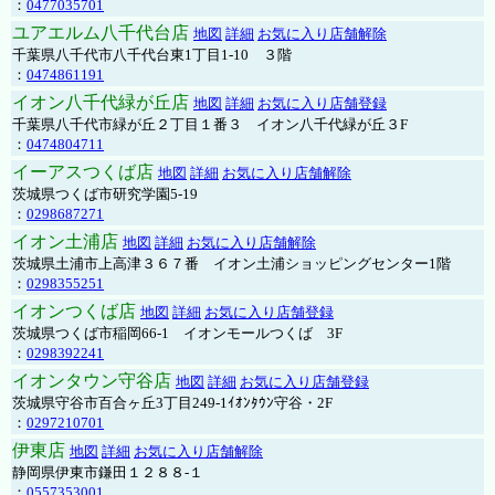
：
0477035701
ユアエルム八千代台店
地図
詳細
お気に入り店舗解除
千葉県八千代市八千代台東1丁目1-10 ３階
：
0474861191
イオン八千代緑が丘店
地図
詳細
お気に入り店舗登録
千葉県八千代市緑が丘２丁目１番３ イオン八千代緑が丘３F
：
0474804711
イーアスつくば店
地図
詳細
お気に入り店舗解除
茨城県つくば市研究学園5-19
：
0298687271
イオン土浦店
地図
詳細
お気に入り店舗解除
茨城県土浦市上高津３６７番 イオン土浦ショッピングセンター1階
：
0298355251
イオンつくば店
地図
詳細
お気に入り店舗登録
茨城県つくば市稲岡66-1 イオンモールつくば 3F
：
0298392241
イオンタウン守谷店
地図
詳細
お気に入り店舗登録
茨城県守谷市百合ヶ丘3丁目249-1ｲｵﾝﾀｳﾝ守谷・2F
：
0297210701
伊東店
地図
詳細
お気に入り店舗解除
静岡県伊東市鎌田１２８８-１
：
0557353001