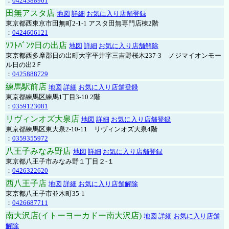
：
0424388901
田無アスタ店
地図
詳細
お気に入り店舗登録
東京都西東京市田無町2-1-1 アスタ田無専門店棟2階
：
0424606121
ｿﾌﾄﾊﾞﾝｸ日の出店
地図
詳細
お気に入り店舗解除
東京都西多摩郡日の出町大字平井字三吉野桜木237-3 ノジマイオンモー
ル日の出2Ｆ
：
0425888729
練馬駅前店
地図
詳細
お気に入り店舗登録
東京都練馬区練馬1丁目3-10 2階
：
0359123081
リヴィンオズ大泉店
地図
詳細
お気に入り店舗登録
東京都練馬区東大泉2-10-11 リヴィンオズ大泉4階
：
0359355972
八王子みなみ野店
地図
詳細
お気に入り店舗登録
東京都八王子市みなみ野１丁目２-１
：
0426322620
西八王子店
地図
詳細
お気に入り店舗解除
東京都八王子市並木町35-1
：
0426687711
南大沢店(イトーヨーカドー南大沢店)
地図
詳細
お気に入り店舗
解除