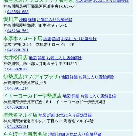
湯河原店(アクロスプラザ湯河原)
地図
詳細
お気に入り店舗登録
神奈川県足柄下郡湯河原町中央1-1617-54
：
0465641688
愛川店
地図
詳細
お気に入り店舗登録
神奈川県愛甲郡愛川町中津９７５-１
：
0462841562
本厚木ミロード店
地図
詳細
お気に入り店舗登録
厚木市中町2-2-1 本厚木ミロード2 6F
：
0462201201
大井松田店
地図
詳細
お気に入り店舗解除
神奈川県足柄上郡大井町金子字中の町325-1
：
0465828168
伊勢原店(エムアイプラザ)
地図
詳細
お気に入り店舗解除
神奈川県伊勢原市板戸８
：
0463911214
イトーヨーカドー伊勢原店
地図
詳細
お気に入り店舗登録
神奈川県伊勢原市桜台1-8-1 イトーヨーカドー伊勢原4階
：
0463920161
海老名マルイ店
地図
詳細
お気に入り店舗登録
神奈川県海老名市中央１丁目６-１海老名マルイ4階
：
0462925181
ららぽーと海老名店
地図
詳細
お気に入り店舗登録