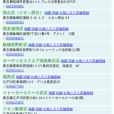
東京都稲城市若葉台2-1-1 フレスポ若葉台EAST2F
：
0423505661
西台店（イオン西台）
地図
詳細
お気に入り店舗登録
東京都板橋区蓮根３-８-１２ イオン西台３F
：
0359160561
西友成増店
地図
詳細
お気に入り店舗登録
東京都板橋区成増3丁目11番3号 アクト1 ３階
：
0359040831
板橋前野町店
地図
詳細
お気に入り店舗登録
東京都板橋区前野町3-20-1ヒューリック志村坂上2階
：
0359183031
オーディオスクエア池袋東武店
地図
詳細
お気に入り店舗登録
東京都豊島区西池袋1-1-25 東武百貨店 池袋店 4F
：
0359531011
葛西店
地図
詳細
お気に入り店舗登録
江戸川区東葛西9-3-3 アリオ葛西店2F
：
0356677301
イトーヨーカドー小岩店
地図
詳細
お気に入り店舗登録
東京都江戸川区西小岩1-24-1イトーヨーカドー小岩5階
：
0356125051
イオン船堀店
地図
詳細
お気に入り店舗登録
江戸川区船堀1丁目1-51