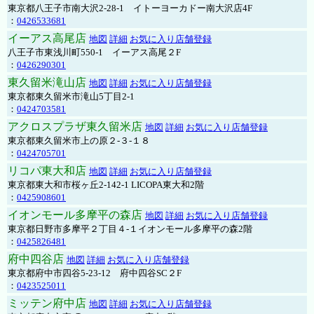
東京都八王子市南大沢2-28-1 イトーヨーカドー南大沢店4F
：
0426533681
イーアス高尾店
地図
詳細
お気に入り店舗登録
八王子市東浅川町550-1 イーアス高尾２F
：
0426290301
東久留米滝山店
地図
詳細
お気に入り店舗登録
東京都東久留米市滝山5丁目2-1
：
0424703581
アクロスプラザ東久留米店
地図
詳細
お気に入り店舗登録
東京都東久留米市上の原２-３-１８
：
0424705701
リコパ東大和店
地図
詳細
お気に入り店舗登録
東京都東大和市桜ヶ丘2-142-1 LICOPA東大和2階
：
0425908601
イオンモール多摩平の森店
地図
詳細
お気に入り店舗登録
東京都日野市多摩平２丁目４-１イオンモール多摩平の森2階
：
0425826481
府中四谷店
地図
詳細
お気に入り店舗登録
東京都府中市四谷5-23-12 府中四谷SC２F
：
0423525011
ミッテン府中店
地図
詳細
お気に入り店舗登録