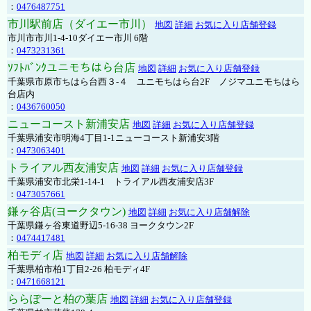
：
0476487751
市川駅前店（ダイエー市川）
地図
詳細
お気に入り店舗登録
市川市市川1-4-10ダイエー市川 6階
：
0473231361
ｿﾌﾄﾊﾞﾝｸユニモちはら台店
地図
詳細
お気に入り店舗登録
千葉県市原市ちはら台西３-４ ユニモちはら台2F ノジマユニモちはら
台店内
：
0436760050
ニューコースト新浦安店
地図
詳細
お気に入り店舗登録
千葉県浦安市明海4丁目1-1ニューコースト新浦安3階
：
0473063401
トライアル西友浦安店
地図
詳細
お気に入り店舗登録
千葉県浦安市北栄1-14-1 トライアル西友浦安店3F
：
0473057661
鎌ヶ谷店(ヨークタウン)
地図
詳細
お気に入り店舗解除
千葉県鎌ヶ谷東道野辺5-16-38 ヨークタウン2F
：
0474417481
柏モディ店
地図
詳細
お気に入り店舗解除
千葉県柏市柏1丁目2-26 柏モディ4F
：
0471668121
ららぽーと柏の葉店
地図
詳細
お気に入り店舗登録