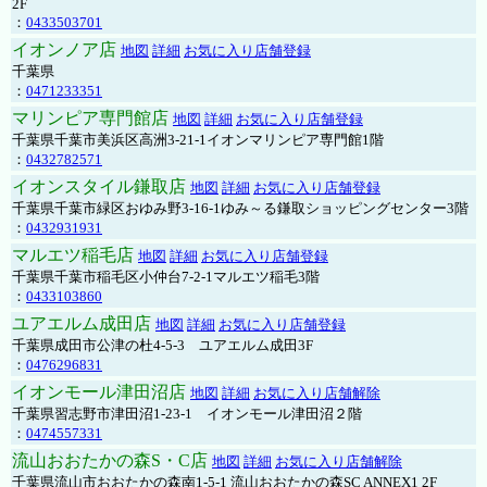
2F
：
0433503701
イオンノア店
地図
詳細
お気に入り店舗登録
千葉県
：
0471233351
マリンピア専門館店
地図
詳細
お気に入り店舗登録
千葉県千葉市美浜区高洲3-21-1イオンマリンピア専門館1階
：
0432782571
イオンスタイル鎌取店
地図
詳細
お気に入り店舗登録
千葉県千葉市緑区おゆみ野3-16-1ゆみ～る鎌取ショッピングセンター3階
：
0432931931
マルエツ稲毛店
地図
詳細
お気に入り店舗登録
千葉県千葉市稲毛区小仲台7-2-1マルエツ稲毛3階
：
0433103860
ユアエルム成田店
地図
詳細
お気に入り店舗登録
千葉県成田市公津の杜4-5-3 ユアエルム成田3F
：
0476296831
イオンモール津田沼店
地図
詳細
お気に入り店舗解除
千葉県習志野市津田沼1-23-1 イオンモール津田沼２階
：
0474557331
流山おおたかの森S・C店
地図
詳細
お気に入り店舗解除
千葉県流山市おおたかの森南1-5-1 流山おおたかの森SC ANNEX1 2F