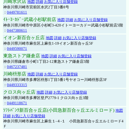
川崎水沢店
地図
詳細
お気に入り店舗登録
神奈川県川崎市宮前区水沢2丁目3番8号
：
0449781611
ｲﾄｰﾖｰｶﾄﾞｰ武蔵小杉駅前店
地図
詳細
お気に入り店舗登録
神奈川県川崎市中原区小杉町3-420イトーヨーカドー武蔵小杉駅前店5階
：
0447380611
イオン新百合ヶ丘店
地図
詳細
お気に入り店舗登録
神奈川県川崎市麻生区上麻生1-19イオン新百合ヶ丘5F
：
0449590071
東急ストア鎌倉店
地図
詳細
お気に入り店舗登録
神奈川県鎌倉市小町1丁目2-12東急ストア鎌倉店5階
：
0467237481
川崎枡形店
地図
詳細
お気に入り店舗登録
神奈川県川崎市多摩区枡形1丁目5番1号ヤオコー川崎枡形店3F
：
0449333315
クロス向ヶ丘店
地図
詳細
お気に入り店舗登録
神奈川県川崎市多摩区登戸2779-1 クロス向ヶ丘3階
：
0449118671
ｿﾌﾄﾊﾞﾝｸ新百合ヶ丘店(小田急新百合ヶ丘エルミロード)
地図
詳細
お気に入り店舗登録
神奈川県川崎市麻生区上麻生１-４-１ 小田急新百合ヶ丘エルミロード4
Ｆ