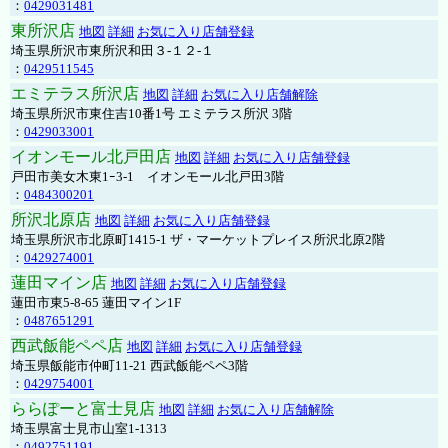
：
0429031481
東所沢店
地図
詳細
お気に入り店舗登録
埼玉県所沢市東所沢和田３-１２-１
：
0429511545
エミテラス所沢店
地図
詳細
お気に入り店舗解除
埼玉県所沢市東住吉10番1号 エミテラス所沢 3階
：
0429033001
イオンモール北戸田店
地図
詳細
お気に入り店舗登録
戸田市美女木東1ｰ3‐1 イオンモール北戸田3階
：
0484300201
所沢北原店
地図
詳細
お気に入り店舗登録
埼玉県所沢市北原町1415-1 ザ・マーケットプレイス所沢北原2階
：
0429274001
蓮田マイン店
地図
詳細
お気に入り店舗登録
蓮田市東5-8-65 蓮田マイン1F
：
0487651291
西武飯能ペペ店
地図
詳細
お気に入り店舗登録
埼玉県飯能市仲町11-21 西武飯能ペペ3階
：
0429754001
ららぽーと富士見店
地図
詳細
お気に入り店舗解除
埼玉県富士見市山室1-1313
：
0492751191