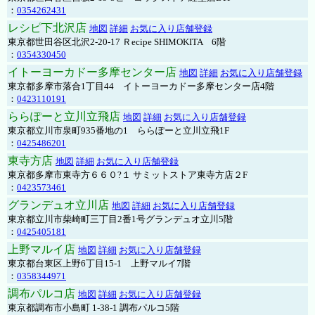
：
0354262431
レシピ下北沢店
地図
詳細
お気に入り店舗登録
東京都世田谷区北沢2-20-17 Ｒecipe SHIMOKITA 6階
：
0354330450
イトーヨーカドー多摩センター店
地図
詳細
お気に入り店舗登録
東京都多摩市落合1丁目44 イトーヨーカドー多摩センター店4階
：
0423110191
ららぽーと立川立飛店
地図
詳細
お気に入り店舗登録
東京都立川市泉町935番地の1 ららぽーと立川立飛1F
：
0425486201
東寺方店
地図
詳細
お気に入り店舗登録
東京都多摩市東寺方６６０?１ サミットストア東寺方店２F
：
0423573461
グランデュオ立川店
地図
詳細
お気に入り店舗登録
東京都立川市柴崎町三丁目2番1号グランデュオ立川5階
：
0425405181
上野マルイ店
地図
詳細
お気に入り店舗登録
東京都台東区上野6丁目15-1 上野マルイ7階
：
0358344971
調布パルコ店
地図
詳細
お気に入り店舗登録
東京都調布市小島町 1-38-1 調布パルコ5階