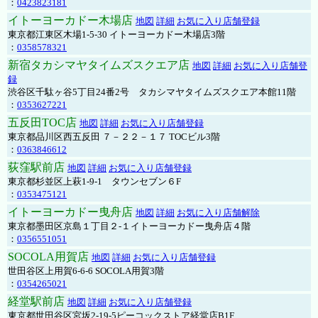
：
0423823181
イトーヨーカドー木場店
地図
詳細
お気に入り店舗登録
東京都江東区木場1-5-30 イトーヨーカドー木場店3階
：
0358578321
新宿タカシマヤタイムズスクエア店
地図
詳細
お気に入り店舗登
録
渋谷区千駄ヶ谷5丁目24番2号 タカシマヤタイムズスクエア本館11階
：
0353627221
五反田TOC店
地図
詳細
お気に入り店舗登録
東京都品川区西五反田 ７－２２－１７ TOCビル3階
：
0363846612
荻窪駅前店
地図
詳細
お気に入り店舗登録
東京都杉並区上萩1-9-1 タウンセブン６F
：
0353475121
イトーヨーカドー曳舟店
地図
詳細
お気に入り店舗解除
東京都墨田区京島１丁目２-１イトーヨーカドー曳舟店４階
：
0356551051
SOCOLA用賀店
地図
詳細
お気に入り店舗登録
世田谷区上用賀6-6-6 SOCOLA用賀3階
：
0354265021
経堂駅前店
地図
詳細
お気に入り店舗登録
東京都世田谷区宮坂2-19-5ピーコックストア経堂店B1F