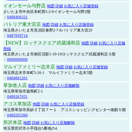
イオンモール与野店
地図
詳細
お気に入り店舗登録
さいたま市中央区本町西5-2-9イオンモール与野2階
：
0488406331
パトリア東大宮店
地図
詳細
お気に入り店舗登録
埼玉県さいたま市見沼区春野2-7-8パトリア東大宮2F
：
0487959714
【NEW】ロッテスクエア武蔵浦和店
地図
詳細
お気に入り店舗
登録
埼玉県さいたま市南区沼影1-19-19ロッテスクエア武蔵浦和店３階
：
0000000000
マルイファミリー志木店
地図
詳細
お気に入り店舗登録
埼玉県志木市本町5-26-1 マルイファミリー志木5階
：
0484861201
草加舎人店
地図
詳細
お気に入り店舗解除
埼玉県草加市遊馬町2-1
：
0489267051
アコス草加店
地図
詳細
お気に入り店舗登録
埼玉県草加市高砂２丁目７ー１ アコスショッピングセンター南館５階
：
0489205360
所沢本店
地図
詳細
お気に入り店舗解除
埼玉県所沢市小手指台5番地の4