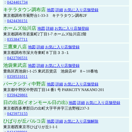
：
0424401734
キテラタウン調布店
地図
詳細
お気に入り店舗登録
東京都調布市菊野台1-33-3 キテラタウン調布2F
：
0424436151
ホームズ仙川店
地図
詳細
お気に入り店舗登録
東京都調布市若葉町2丁目1-7 ホームズ仙川店2階
：
0353847711
三鷹東八店
地図
詳細
お気に入り店舗登録
東京都調布市深大寺東町８丁目３３-１
：
0422706531
池袋東武店
地図
詳細
お気に入り店舗登録
豊島区西池袋1-1-25 東武百貨店 池袋店4F 8～10番地
：
0359531011
パークシティ中野店
地図
詳細
お気に入り店舗登録
東京都中野区中野四丁目14 番1 号 PARKCITY NAKANO 201
：
0359429861
日の出店(イオンモール日の出)
地図
詳細
お気に入り店舗登録
東京都西多摩郡日の出町大字平井字三吉野桜237-3
：
0425973155
ひばりが丘パルコ店
地図
詳細
お気に入り店舗解除
東京都西東京市ひばりが丘1-1-1