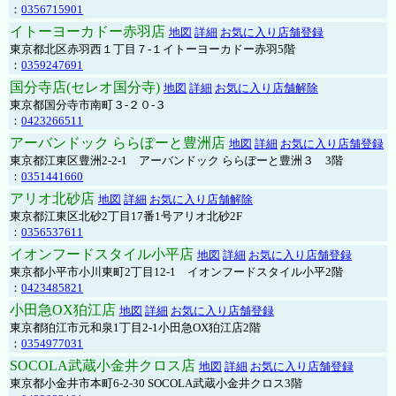
：
0356715901
イトーヨーカドー赤羽店
地図
詳細
お気に入り店舗登録
東京都北区赤羽西１丁目７-１イトーヨーカドー赤羽5階
：
0359247691
国分寺店(セレオ国分寺)
地図
詳細
お気に入り店舗解除
東京都国分寺市南町３-２０-３
：
0423266511
アーバンドック ららぽーと豊洲店
地図
詳細
お気に入り店舗登録
東京都江東区豊洲2-2-1 アーバンドック ららぽーと豊洲３ 3階
：
0351441660
アリオ北砂店
地図
詳細
お気に入り店舗解除
東京都江東区北砂2丁目17番1号アリオ北砂2F
：
0356537611
イオンフードスタイル小平店
地図
詳細
お気に入り店舗登録
東京都小平市小川東町2丁目12-1 イオンフードスタイル小平2階
：
0423485821
小田急OX狛江店
地図
詳細
お気に入り店舗登録
東京都狛江市元和泉1丁目2-1小田急OX狛江店2階
：
0354977031
SOCOLA武蔵小金井クロス店
地図
詳細
お気に入り店舗登録
東京都小金井市本町6-2-30 SOCOLA武蔵小金井クロス3階