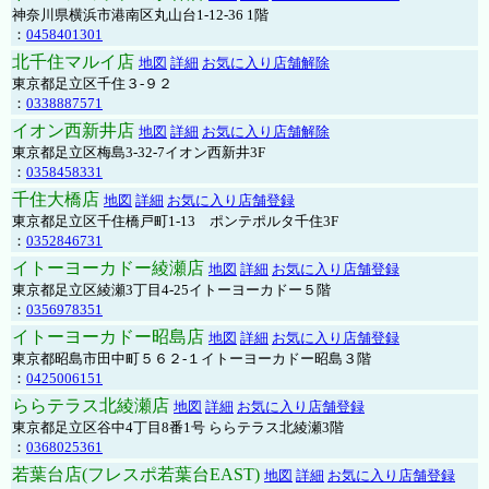
神奈川県横浜市港南区丸山台1-12-36 1階
：
0458401301
北千住マルイ店
地図
詳細
お気に入り店舗解除
東京都足立区千住３-９２
：
0338887571
イオン西新井店
地図
詳細
お気に入り店舗解除
東京都足立区梅島3-32-7イオン西新井3F
：
0358458331
千住大橋店
地図
詳細
お気に入り店舗登録
東京都足立区千住橋戸町1-13 ポンテポルタ千住3F
：
0352846731
イトーヨーカドー綾瀬店
地図
詳細
お気に入り店舗登録
東京都足立区綾瀬3丁目4-25イトーヨーカドー５階
：
0356978351
イトーヨーカドー昭島店
地図
詳細
お気に入り店舗登録
東京都昭島市田中町５６２-１イトーヨーカドー昭島３階
：
0425006151
ららテラス北綾瀬店
地図
詳細
お気に入り店舗登録
東京都足立区谷中4丁目8番1号 ららテラス北綾瀬3階
：
0368025361
若葉台店(フレスポ若葉台EAST)
地図
詳細
お気に入り店舗登録