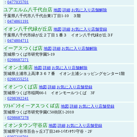
：
0477035701
ユアエルム八千代台店
地図
詳細
お気に入り店舗解除
千葉県八千代市八千代台東1丁目1-10 ３階
：
0474861191
イオン八千代緑が丘店
地図
詳細
お気に入り店舗登録
千葉県八千代市緑が丘２丁目１番３ イオン八千代緑が丘３F
：
0474804711
イーアスつくば店
地図
詳細
お気に入り店舗解除
茨城県つくば市研究学園5-19
：
0298687271
イオン土浦店
地図
詳細
お気に入り店舗解除
茨城県土浦市上高津３６７番 イオン土浦ショッピングセンター1階
：
0298355251
イオンつくば店
地図
詳細
お気に入り店舗登録
茨城県つくば市稲岡66-1 イオンモールつくば 3F
：
0298392241
ｿﾌﾄﾊﾞﾝｸイーアスつくば店
地図
詳細
お気に入り店舗登録
茨城県つくば市研究学園C50街区1-2010
：
0298687278
イオンタウン守谷店
地図
詳細
お気に入り店舗登録
茨城県守谷市百合ヶ丘3丁目249-1ｲｵﾝﾀｳﾝ守谷・2F
：
0297210701