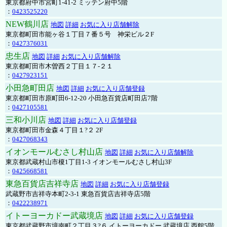
東京都府中市宮町1-41-2 ミッテン府中5階
：
0423525220
NEW鶴川店
地図
詳細
お気に入り店舗解除
東京都町田市能ヶ谷１丁目７番５号 神栄ビル２F
：
0427376031
忠生店
地図
詳細
お気に入り店舗解除
東京都町田市木曽西２丁目１７-２１
：
0427923151
小田急町田店
地図
詳細
お気に入り店舗登録
東京都町田市原町田6-12-20 小田急百貨店町田店7階
：
0427105581
三和小川店
地図
詳細
お気に入り店舗登録
東京都町田市金森４丁目１?２ 2F
：
0427068343
イオンモールむさし村山店
地図
詳細
お気に入り店舗解除
東京都武蔵村山市榎1丁目1-3 イオンモールむさし村山3F
：
0425668581
東急百貨店吉祥寺店
地図
詳細
お気に入り店舗登録
武蔵野市吉祥寺本町2-3-1 東急百貨店吉祥寺店5階
：
0422238971
イトーヨーカドー武蔵境店
地図
詳細
お気に入り店舗登録
東京都武蔵野市境南町２丁目３?６ イトーヨーカドー 武蔵境店 西館5階