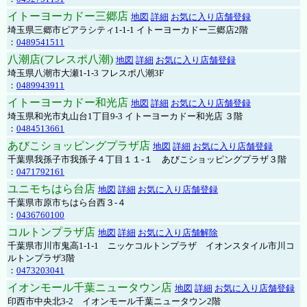
イトーヨーカドー三郷店
地図
詳細
お気に入り店舗登録
埼玉県三郷市ピアラシティ1-1-1 イトーヨーカドー三郷店2階
：
0489541511
八潮店(フレスポ八潮)
地図
詳細
お気に入り店舗登録
埼玉県八潮市大瀬1-1-3 フレスポ八潮3F
：
0489943911
イトーヨーカドー和光店
地図
詳細
お気に入り店舗登録
埼玉県和光市丸山台1丁目9-3 イトーヨーカドー和光店 ３階
：
0484513661
あびこショッピングプラザ店
地図
詳細
お気に入り店舗登録
千葉県我孫子市我孫子４丁目１１-１ あびこショッピングプラザ３階
：
0471792161
ユニモちはら台店
地図
詳細
お気に入り店舗登録
千葉県市原市ちはら台西３-４
：
0436760100
コルトンプラザ店
地図
詳細
お気に入り店舗解除
千葉県市川市鬼高1-1-1 ニッケコルトンプラザ イオンスタイル市川コ
ルトンプラザ3階
：
0473203041
イオンモール千葉ニュータウン店
地図
詳細
お気に入り店舗登録
印西市中央北3-2 イオンモール千葉ニュータウン2階