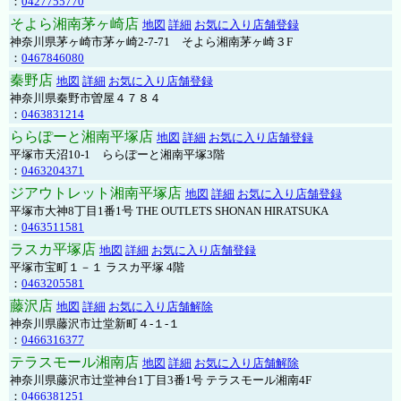
：
0427755770
そよら湘南茅ヶ崎店
地図
詳細
お気に入り店舗登録
神奈川県茅ヶ崎市茅ヶ崎2‐7‐71 そよら湘南茅ヶ崎３F
：
0467846080
秦野店
地図
詳細
お気に入り店舗登録
神奈川県秦野市曽屋４７８４
：
0463831214
ららぽーと湘南平塚店
地図
詳細
お気に入り店舗登録
平塚市天沼10-1 ららぽーと湘南平塚3階
：
0463204371
ジアウトレット湘南平塚店
地図
詳細
お気に入り店舗登録
平塚市大神8丁目1番1号 THE OUTLETS SHONAN HIRATSUKA
：
0463511581
ラスカ平塚店
地図
詳細
お気に入り店舗登録
平塚市宝町１－１ ラスカ平塚 4階
：
0463205581
藤沢店
地図
詳細
お気に入り店舗解除
神奈川県藤沢市辻堂新町４-１-１
：
0466316377
テラスモール湘南店
地図
詳細
お気に入り店舗解除
神奈川県藤沢市辻堂神台1丁目3番1号 テラスモール湘南4F
：
0466381251