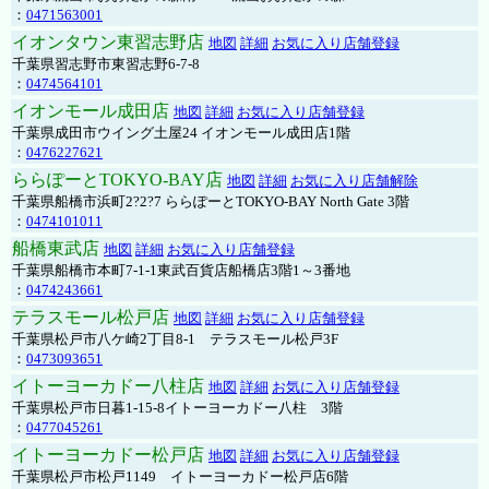
：
0471563001
イオンタウン東習志野店
地図
詳細
お気に入り店舗登録
千葉県習志野市東習志野6-7-8
：
0474564101
イオンモール成田店
地図
詳細
お気に入り店舗登録
千葉県成田市ウイング土屋24 イオンモール成田店1階
：
0476227621
ららぽーとTOKYO-BAY店
地図
詳細
お気に入り店舗解除
千葉県船橋市浜町2?2?7 ららぽーとTOKYO-BAY North Gate 3階
：
0474101011
船橋東武店
地図
詳細
お気に入り店舗登録
千葉県船橋市本町7-1-1東武百貨店船橋店3階1～3番地
：
0474243661
テラスモール松戸店
地図
詳細
お気に入り店舗登録
千葉県松戸市八ケ崎2丁目8-1 テラスモール松戸3F
：
0473093651
イトーヨーカドー八柱店
地図
詳細
お気に入り店舗登録
千葉県松戸市日暮1-15-8イトーヨーカドー八柱 3階
：
0477045261
イトーヨーカドー松戸店
地図
詳細
お気に入り店舗登録
千葉県松戸市松戸1149 イトーヨーカドー松戸店6階