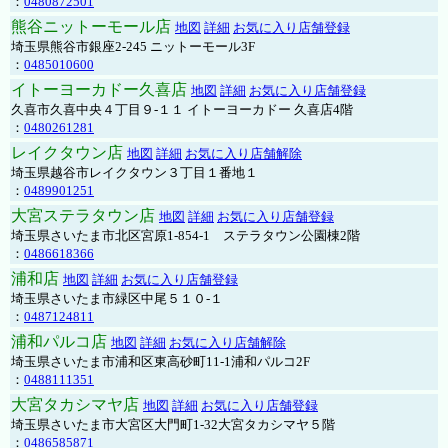
：
0480872501
熊谷ニットーモール店
地図
詳細
お気に入り店舗登録
埼玉県熊谷市銀座2-245 ニットーモール3F
：
0485010600
イトーヨーカドー久喜店
地図
詳細
お気に入り店舗登録
久喜市久喜中央４丁目９-１１ イトーヨーカドー 久喜店4階
：
0480261281
レイクタウン店
地図
詳細
お気に入り店舗解除
埼玉県越谷市レイクタウン３丁目１番地１
：
0489901251
大宮ステラタウン店
地図
詳細
お気に入り店舗登録
埼玉県さいたま市北区宮原1-854-1 ステラタウン公園棟2階
：
0486618366
浦和店
地図
詳細
お気に入り店舗登録
埼玉県さいたま市緑区中尾５１０-１
：
0487124811
浦和パルコ店
地図
詳細
お気に入り店舗解除
埼玉県さいたま市浦和区東高砂町11-1浦和パルコ2F
：
0488111351
大宮タカシマヤ店
地図
詳細
お気に入り店舗登録
埼玉県さいたま市大宮区大門町1-32大宮タカシマヤ５階
：
0486585871