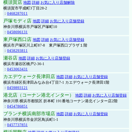
横須賀店
地図
詳細
お気に入り店舗解除
横須賀市平成町3丁目28-2
：
0468287011
戸塚モディ店
地図
詳細
お気に入り店舗登録
神奈川県横浜市戸塚区戸塚町10
：
0458696131
東戸塚西口店
地図
詳細
お気に入り店舗登録
横浜市戸塚区川上町87-8 東戸塚西口プラザ１階
：
0458293811
瀬谷店
地図
詳細
お気に入り店舗登録
横浜市瀬谷区橋戸2-36-1
：
0453063431
カエデウォーク長津田店
地図
詳細
お気に入り店舗登録
横浜市緑区長津田みなみ台4丁目7-1 カエデウォーク長津田1階
：
0459893121
港北店（コーナン港北インター）
地図
詳細
お気に入り店舗登録
神奈川県 横浜市都筑区 折本町 191番地コーナン港北インター店2階
：
0454786851
ブランチ横浜南部市場店
地図
詳細
お気に入り店舗登録
神奈川県横浜市金沢区鳥浜町1-1
：
0457737851