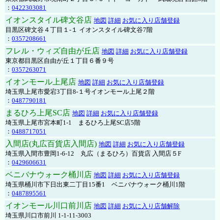
：
0422303081
イオンスタイル碑文谷店
地図
詳細
お気に入り店舗登録
目黒区碑文谷４丁目１-１ イオンスタイル碑文谷7階
：
0357208661
フレル・ウィズ自由が丘店
地図
詳細
お気に入り店舗登録
東京都目黒区自由が丘１丁目６番９号
：
0357263071
イオンモール上尾店
地図
詳細
お気に入り店舗登録
埼玉県上尾市愛宕3丁目8-１号イオンモール上尾２階
：
0487790181
まるひろ上尾SC店
地図
詳細
お気に入り店舗登録
埼玉県上尾市宮本町1-1 まるひろ上尾SC店5階
：
0488717051
入間店(丸広百貨店入間店)
地図
詳細
お気に入り店舗登録
埼玉県入間市豊岡1-6-12 丸広（まるひろ）百貨店 入間店５F
：
0429606631
ベニバナウォーク桶川店
地図
詳細
お気に入り店舗登録
埼玉県桶川市下日出東二丁目15番1 ベニバナウォーク桶川1階
：
0487895561
イオンモール川口前川店
地図
詳細
お気に入り店舗解除
埼玉県川口市前川 1-1-11-3003