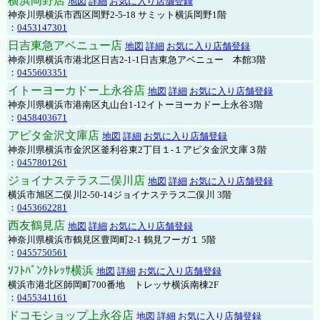
横浜岡野店
地図
詳細
お気に入り店舗登録
神奈川県横浜市西区岡野2-5-18 サミット横浜岡野1階
：
0453147301
日吉東急アベニュー店
地図
詳細
お気に入り店舗登録
神奈川県横浜市港北区日吉2-1-1日吉東急アベニュー 本館3階
：
0455603351
イトーヨーカドー上永谷店
地図
詳細
お気に入り店舗登録
神奈川県横浜市港南区丸山台1-12イトーヨーカドー上永谷3階
：
0458403671
アピタ金沢文庫店
地図
詳細
お気に入り店舗登録
神奈川県横浜市金沢区釜利谷東2丁目１-１アピタ金沢文庫３階
：
0457801261
ジョイナステラス二俣川店
地図
詳細
お気に入り店舗登録
横浜市旭区二俣川2-50-14ジョイナステラス二俣川 3階
：
0453662281
西友鶴見店
地図
詳細
お気に入り店舗登録
神奈川県横浜市鶴見区豊岡町2-1 鶴見フーガ１ 5階
：
0455750561
ｿﾌﾄﾊﾞﾝｸﾄﾚｯｻ横浜
地図
詳細
お気に入り店舗登録
横浜市港北区師岡町700番地 トレッサ横浜南棟2F
：
0455341161
ドコモショップ上永谷店
地図
詳細
お気に入り店舗登録