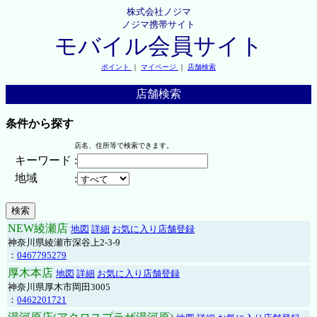
株式会社ノジマ
ノジマ携帯サイト
モバイル会員サイト
ポイント
｜
マイページ
｜
店舗検索
店舗検索
条件から探す
店名、住所等で検索できます。
キーワード
:
地域
:
NEW綾瀬店
地図
詳細
お気に入り店舗登録
神奈川県綾瀬市深谷上2-3-9
：
0467795279
厚木本店
地図
詳細
お気に入り店舗登録
神奈川県厚木市岡田3005
：
0462201721