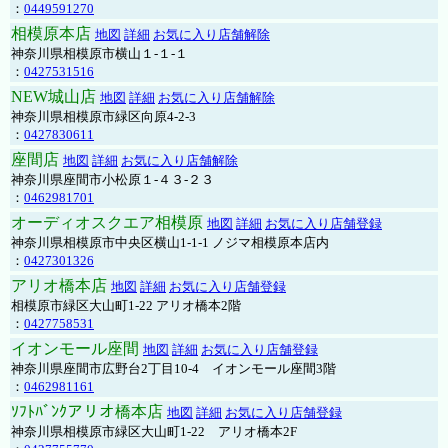
：
0449591270
相模原本店
地図
詳細
お気に入り店舗解除
神奈川県相模原市横山１-１-１
：
0427531516
NEW城山店
地図
詳細
お気に入り店舗解除
神奈川県相模原市緑区向原4-2-3
：
0427830611
座間店
地図
詳細
お気に入り店舗解除
神奈川県座間市小松原１-４３-２３
：
0462981701
オーディオスクエア相模原
地図
詳細
お気に入り店舗登録
神奈川県相模原市中央区横山1-1-1 ノジマ相模原本店内
：
0427301326
アリオ橋本店
地図
詳細
お気に入り店舗登録
相模原市緑区大山町1-22 アリオ橋本2階
：
0427758531
イオンモール座間
地図
詳細
お気に入り店舗登録
神奈川県座間市広野台2丁目10-4 イオンモール座間3階
：
0462981161
ｿﾌﾄﾊﾞﾝｸアリオ橋本店
地図
詳細
お気に入り店舗登録
神奈川県相模原市緑区大山町1-22 アリオ橋本2F