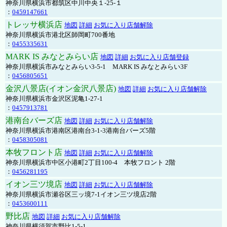
神奈川県横浜市都筑区中川中央１-25-１
：
0459147661
トレッサ横浜店
地図
詳細
お気に入り店舗解除
神奈川県横浜市港北区師岡町700番地
：
0455335631
MARK IS みなとみらい店
地図
詳細
お気に入り店舗登録
神奈川県横浜市みなとみらい3-5-1 MARK IS みなとみらい3F
：
0456805651
金沢八景店(イオン金沢八景店)
地図
詳細
お気に入り店舗解除
神奈川県横浜市金沢区泥亀1-27-1
：
0457913781
港南台バーズ店
地図
詳細
お気に入り店舗解除
神奈川県横浜市港南区港南台3-1-3港南台バーズ5階
：
0458305081
本牧フロント店
地図
詳細
お気に入り店舗解除
神奈川県横浜市中区小港町2丁目100-4 本牧フロント 2階
：
0456281195
イオン三ツ境店
地図
詳細
お気に入り店舗解除
神奈川県横浜市瀬谷区三ッ境7-1イオン三ツ境店2階
：
0453600111
野比店
地図
詳細
お気に入り店舗解除
神奈川県横須賀市野比1-5-1