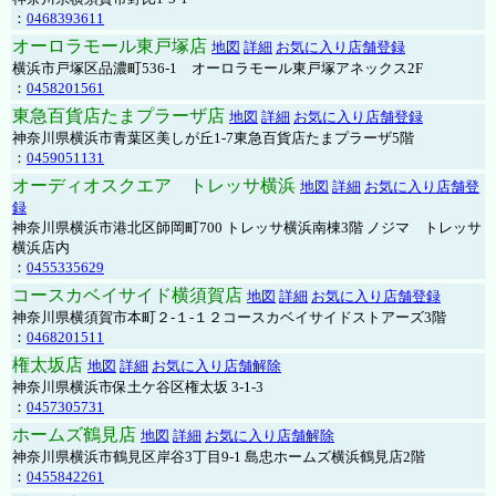
：
0468393611
オーロラモール東戸塚店
地図
詳細
お気に入り店舗登録
横浜市戸塚区品濃町536-1 オーロラモール東戸塚アネックス2F
：
0458201561
東急百貨店たまプラーザ店
地図
詳細
お気に入り店舗登録
神奈川県横浜市青葉区美しが丘1-7東急百貨店たまプラーザ5階
：
0459051131
オーディオスクエア トレッサ横浜
地図
詳細
お気に入り店舗登
録
神奈川県横浜市港北区師岡町700 トレッサ横浜南棟3階 ノジマ トレッサ
横浜店内
：
0455335629
コースカベイサイド横須賀店
地図
詳細
お気に入り店舗登録
神奈川県横須賀市本町２-１-１２コースカベイサイドストアーズ3階
：
0468201511
権太坂店
地図
詳細
お気に入り店舗解除
神奈川県横浜市保土ケ谷区権太坂 3-1-3
：
0457305731
ホームズ鶴見店
地図
詳細
お気に入り店舗解除
神奈川県横浜市鶴見区岸谷3丁目9-1 島忠ホームズ横浜鶴見店2階
：
0455842261