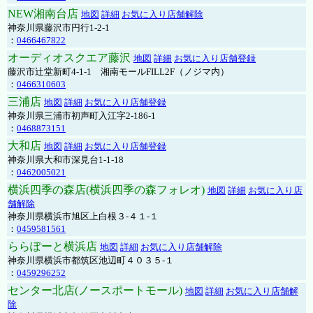
NEW湘南台店
地図
詳細
お気に入り店舗解除
神奈川県藤沢市円行1-2-1
：
0466467822
オーディオスクエア藤沢
地図
詳細
お気に入り店舗登録
藤沢市辻堂新町4-1-1 湘南モールFILL2F（ノジマ内）
：
0466310603
三浦店
地図
詳細
お気に入り店舗登録
神奈川県三浦市初声町入江字2-186-1
：
0468873151
大和店
地図
詳細
お気に入り店舗登録
神奈川県大和市深見台1-1-18
：
0462005021
横浜四季の森店(横浜四季の森フォレオ)
地図
詳細
お気に入り店
舗解除
神奈川県横浜市旭区上白根３-４１-１
：
0459581561
ららぽーと横浜店
地図
詳細
お気に入り店舗解除
神奈川県横浜市都筑区池辺町４０３５-１
：
0459296252
センター北店(ノースポートモール)
地図
詳細
お気に入り店舗解
除