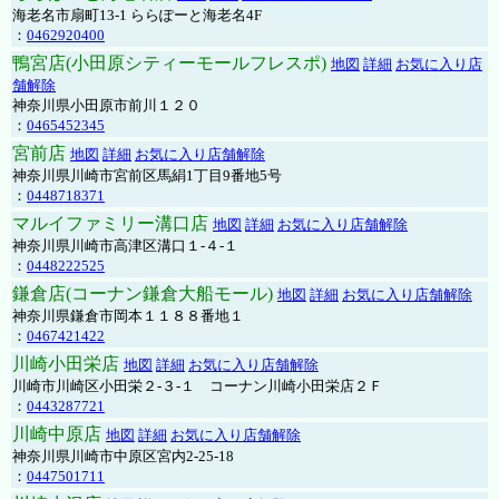
海老名市扇町13-1 ららぽーと海老名4F
：
0462920400
鴨宮店(小田原シティーモールフレスポ)
地図
詳細
お気に入り店
舗解除
神奈川県小田原市前川１２０
：
0465452345
宮前店
地図
詳細
お気に入り店舗解除
神奈川県川崎市宮前区馬絹1丁目9番地5号
：
0448718371
マルイファミリー溝口店
地図
詳細
お気に入り店舗解除
神奈川県川崎市高津区溝口１-４-１
：
0448222525
鎌倉店(コーナン鎌倉大船モール)
地図
詳細
お気に入り店舗解除
神奈川県鎌倉市岡本１１８８番地１
：
0467421422
川崎小田栄店
地図
詳細
お気に入り店舗解除
川崎市川崎区小田栄２‐３‐１ コーナン川崎小田栄店２Ｆ
：
0443287721
川崎中原店
地図
詳細
お気に入り店舗解除
神奈川県川崎市中原区宮内2-25-18
：
0447501711