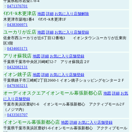
千葉県柏市若柴178-4
：
0471376701
ｲｵﾝﾓｰﾙ木更津店
地図
詳細
お気に入り店舗解除
木更津市築地1番4 ｲｵﾝﾓｰﾙ木更津1F
：
0438306971
ユーカリが丘店
地図
詳細
お気に入り店舗登録
佐倉市西ユーカリが丘6丁目12番地3 イオンタウンユーカリが丘東街
区3階
：
0434603171
アリオ蘇我店
地図
詳細
お気に入り店舗登録
千葉県千葉市中央区川崎町52-7 アリオ蘇我店２F
：
0432082131
イオン銚子店
地図
詳細
お気に入り店舗登録
千葉県銚子市三崎町2丁目2660-1 イオン銚子ショッピングセンター２Ｆ
：
0479303211
オーディオスクエアイオンモール幕張新都心店
地図
詳細
お気
に入り店舗登録
千葉市美浜区豊砂1-6 イオンモール幕張新都心 アクティブモール2Ｆ
（ノジマ内）
：
0433503707
イオンモール幕張新都心店
地図
詳細
お気に入り店舗登録
千葉県千葉市美浜区豊砂1-6イオンモール幕張新都心 アクティブモール