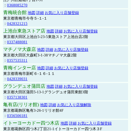
：
0368085270
青梅統合館
地図
詳細
お気に入り店舗登録
東京都青梅市今寺５-１-１
：
0428321215
上池台東急ストア店
地図
詳細
お気に入り店舗登録
東京都大田区上池台5-23-5東急ストア上池台店2階
：
0337488081
マチノマ大森店
地図
詳細
お気に入り店舗登録
東京都大田区大森町3-1-38マチノマ大森2階
：
0357535311
青梅インター店
地図
詳細
お気に入り店舗登録
東京都青梅市新町６-１６-１１
：
0428339031
グランデュオ蒲田店
地図
詳細
お気に入り店舗登録
東京都大田区蒲田5-13-1グランデュオ蒲田東館3階
：
0357138301
亀有店(リリオ館)
地図
詳細
お気に入り店舗解除
東京都葛飾区亀有3-26-1リリオ館4F
：
0356506181
イトーヨーカドー四つ木店
地図
詳細
お気に入り店舗登録
東京都葛飾区四つ木2丁目21-1イトーヨーカドー四つ木３F