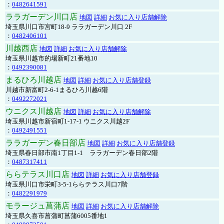
：
0482641591
ララガーデン川口店
地図
詳細
お気に入り店舗解除
埼玉県川口市宮町18-9 ララガーデン川口 2F
：
0482406101
川越西店
地図
詳細
お気に入り店舗解除
埼玉県川越市的場新町21番地10
：
0492390081
まるひろ川越店
地図
詳細
お気に入り店舗登録
川越市新富町2-6-1まるひろ川越6階
：
0492272021
ウニクス川越店
地図
詳細
お気に入り店舗解除
埼玉県川越市新宿町1-17-1 ウニクス川越2F
：
0492491551
ララガーデン春日部店
地図
詳細
お気に入り店舗登録
埼玉県春日部市南1丁目1-1 ララガーデン春日部2階
：
0487317411
ららテラス川口店
地図
詳細
お気に入り店舗登録
埼玉県川口市栄町3-5-1ららテラス川口7階
：
0482291979
モラージュ菖蒲店
地図
詳細
お気に入り店舗解除
埼玉県久喜市菖蒲町菖蒲6005番地1