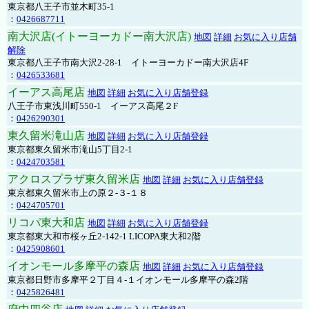
東京都八王子市並木町35-1
：
0426687711
南大沢店(イトーヨーカドー南大沢店)
地図
詳細
お気に入り店舗
解除
東京都八王子市南大沢2-28-1 イトーヨーカドー南大沢店4F
：
0426533681
イーアス高尾店
地図
詳細
お気に入り店舗登録
八王子市東浅川町550-1 イーアス高尾２F
：
0426290301
東久留米滝山店
地図
詳細
お気に入り店舗登録
東京都東久留米市滝山5丁目2-1
：
0424703581
アクロスプラザ東久留米店
地図
詳細
お気に入り店舗登録
東京都東久留米市上の原２-３-１８
：
0424705701
リコパ東大和店
地図
詳細
お気に入り店舗登録
東京都東大和市桜ヶ丘2-142-1 LICOPA東大和2階
：
0425908601
イオンモール多摩平の森店
地図
詳細
お気に入り店舗登録
東京都日野市多摩平２丁目４-１イオンモール多摩平の森2階
：
0425826481