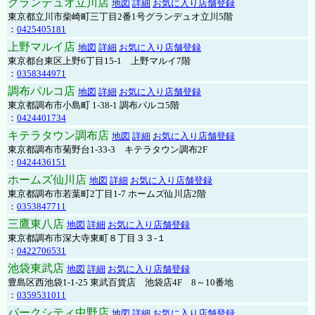
グランデュオ立川店
地図
詳細
お気に入り店舗登録
東京都立川市柴崎町三丁目2番1号グランデュオ立川5階
：
0425405181
上野マルイ店
地図
詳細
お気に入り店舗登録
東京都台東区上野6丁目15-1 上野マルイ7階
：
0358344971
調布パルコ店
地図
詳細
お気に入り店舗登録
東京都調布市小島町 1-38-1 調布パルコ5階
：
0424401734
キテラタウン調布店
地図
詳細
お気に入り店舗登録
東京都調布市菊野台1-33-3 キテラタウン調布2F
：
0424436151
ホームズ仙川店
地図
詳細
お気に入り店舗登録
東京都調布市若葉町2丁目1-7 ホームズ仙川店2階
：
0353847711
三鷹東八店
地図
詳細
お気に入り店舗登録
東京都調布市深大寺東町８丁目３３-１
：
0422706531
池袋東武店
地図
詳細
お気に入り店舗登録
豊島区西池袋1-1-25 東武百貨店 池袋店4F 8～10番地
：
0359531011
パークシティ中野店
地図
詳細
お気に入り店舗登録