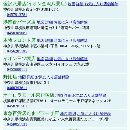
金沢八景店(イオン金沢八景店)
地図
詳細
お気に入り店舗解除
神奈川県横浜市金沢区泥亀1-27-1
：
0457913781
港南台バーズ店
地図
詳細
お気に入り店舗解除
神奈川県横浜市港南区港南台3-1-3港南台バーズ5階
：
0458305081
本牧フロント店
地図
詳細
お気に入り店舗解除
神奈川県横浜市中区小港町2丁目100-4 本牧フロント 2階
：
0456281195
イオン三ツ境店
地図
詳細
お気に入り店舗解除
神奈川県横浜市瀬谷区三ッ境7-1イオン三ツ境店2階
：
0453600111
野比店
地図
詳細
お気に入り店舗解除
神奈川県横須賀市野比1-5-1
：
0468393611
オーロラモール東戸塚店
地図
詳細
お気に入り店舗登録
横浜市戸塚区品濃町536-1 オーロラモール東戸塚アネックス2F
：
0458201561
東急百貨店たまプラーザ店
地図
詳細
お気に入り店舗登録
神奈川県横浜市青葉区美しが丘1-7東急百貨店たまプラーザ5階
：
0459051131