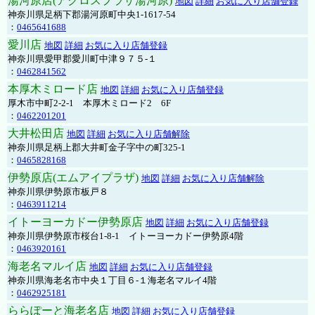
湯河原店(アクロスプラザ湯河原)
地図
詳細
お気に入り店舗登録
神奈川県足柄下郡湯河原町中央1-1617-54
：
0465641688
愛川店
地図
詳細
お気に入り店舗登録
神奈川県愛甲郡愛川町中津９７５-１
：
0462841562
本厚木ミロード店
地図
詳細
お気に入り店舗登録
厚木市中町2-2-1 本厚木ミロード2 6F
：
0462201201
大井松田店
地図
詳細
お気に入り店舗解除
神奈川県足柄上郡大井町金子字中の町325-1
：
0465828168
伊勢原店(エムアイプラザ)
地図
詳細
お気に入り店舗解除
神奈川県伊勢原市板戸８
：
0463911214
イトーヨーカドー伊勢原店
地図
詳細
お気に入り店舗登録
神奈川県伊勢原市桜台1-8-1 イトーヨーカドー伊勢原4階
：
0463920161
海老名マルイ店
地図
詳細
お気に入り店舗登録
神奈川県海老名市中央１丁目６-１海老名マルイ4階
：
0462925181
ららぽーと海老名店
地図
詳細
お気に入り店舗登録