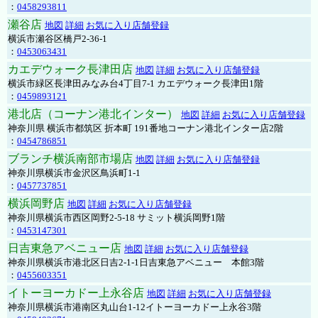
：
0458293811
瀬谷店
地図
詳細
お気に入り店舗登録
横浜市瀬谷区橋戸2-36-1
：
0453063431
カエデウォーク長津田店
地図
詳細
お気に入り店舗登録
横浜市緑区長津田みなみ台4丁目7-1 カエデウォーク長津田1階
：
0459893121
港北店（コーナン港北インター）
地図
詳細
お気に入り店舗登録
神奈川県 横浜市都筑区 折本町 191番地コーナン港北インター店2階
：
0454786851
ブランチ横浜南部市場店
地図
詳細
お気に入り店舗登録
神奈川県横浜市金沢区鳥浜町1-1
：
0457737851
横浜岡野店
地図
詳細
お気に入り店舗登録
神奈川県横浜市西区岡野2-5-18 サミット横浜岡野1階
：
0453147301
日吉東急アベニュー店
地図
詳細
お気に入り店舗登録
神奈川県横浜市港北区日吉2-1-1日吉東急アベニュー 本館3階
：
0455603351
イトーヨーカドー上永谷店
地図
詳細
お気に入り店舗登録
神奈川県横浜市港南区丸山台1-12イトーヨーカドー上永谷3階