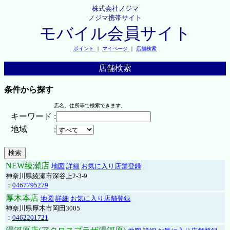
株式会社ノジマ
ノジマ携帯サイト
モバイル会員サイト
ポイント
｜
マイページ
｜
店舗検索
店舗検索
条件から探す
店名、住所等で検索できます。
キーワード
:
地域
:
NEW綾瀬店
地図
詳細
お気に入り店舗登録
神奈川県綾瀬市深谷上2-3-9
：
0467795279
厚木本店
地図
詳細
お気に入り店舗登録
神奈川県厚木市岡田3005
：
0462201721