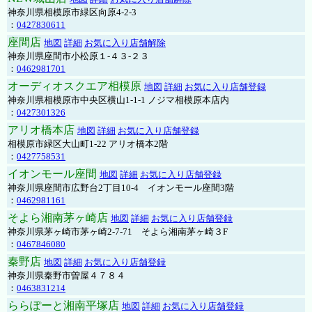
神奈川県相模原市緑区向原4-2-3
：
0427830611
座間店
地図
詳細
お気に入り店舗解除
神奈川県座間市小松原１-４３-２３
：
0462981701
オーディオスクエア相模原
地図
詳細
お気に入り店舗登録
神奈川県相模原市中央区横山1-1-1 ノジマ相模原本店内
：
0427301326
アリオ橋本店
地図
詳細
お気に入り店舗登録
相模原市緑区大山町1-22 アリオ橋本2階
：
0427758531
イオンモール座間
地図
詳細
お気に入り店舗登録
神奈川県座間市広野台2丁目10-4 イオンモール座間3階
：
0462981161
そよら湘南茅ヶ崎店
地図
詳細
お気に入り店舗登録
神奈川県茅ヶ崎市茅ヶ崎2‐7‐71 そよら湘南茅ヶ崎３F
：
0467846080
秦野店
地図
詳細
お気に入り店舗登録
神奈川県秦野市曽屋４７８４
：
0463831214
ららぽーと湘南平塚店
地図
詳細
お気に入り店舗登録