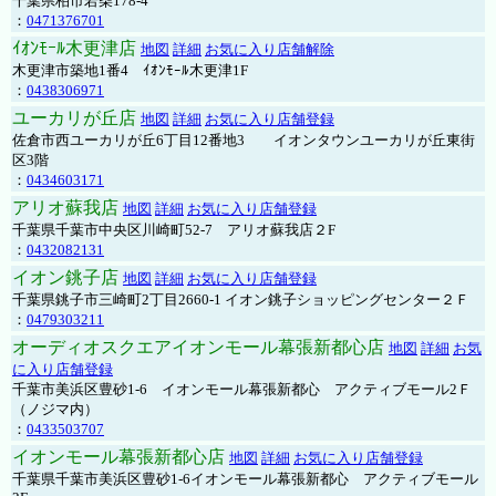
千葉県柏市若柴178-4
：
0471376701
ｲｵﾝﾓｰﾙ木更津店
地図
詳細
お気に入り店舗解除
木更津市築地1番4 ｲｵﾝﾓｰﾙ木更津1F
：
0438306971
ユーカリが丘店
地図
詳細
お気に入り店舗登録
佐倉市西ユーカリが丘6丁目12番地3 イオンタウンユーカリが丘東街
区3階
：
0434603171
アリオ蘇我店
地図
詳細
お気に入り店舗登録
千葉県千葉市中央区川崎町52-7 アリオ蘇我店２F
：
0432082131
イオン銚子店
地図
詳細
お気に入り店舗登録
千葉県銚子市三崎町2丁目2660-1 イオン銚子ショッピングセンター２Ｆ
：
0479303211
オーディオスクエアイオンモール幕張新都心店
地図
詳細
お気
に入り店舗登録
千葉市美浜区豊砂1-6 イオンモール幕張新都心 アクティブモール2Ｆ
（ノジマ内）
：
0433503707
イオンモール幕張新都心店
地図
詳細
お気に入り店舗登録
千葉県千葉市美浜区豊砂1-6イオンモール幕張新都心 アクティブモール