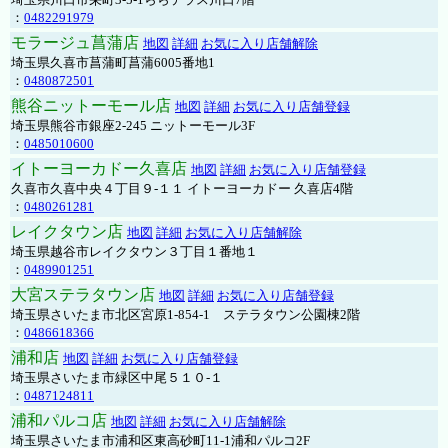
：
0482291979
モラージュ菖蒲店
地図
詳細
お気に入り店舗解除
埼玉県久喜市菖蒲町菖蒲6005番地1
：
0480872501
熊谷ニットーモール店
地図
詳細
お気に入り店舗登録
埼玉県熊谷市銀座2-245 ニットーモール3F
：
0485010600
イトーヨーカドー久喜店
地図
詳細
お気に入り店舗登録
久喜市久喜中央４丁目９-１１ イトーヨーカドー 久喜店4階
：
0480261281
レイクタウン店
地図
詳細
お気に入り店舗解除
埼玉県越谷市レイクタウン３丁目１番地１
：
0489901251
大宮ステラタウン店
地図
詳細
お気に入り店舗登録
埼玉県さいたま市北区宮原1-854-1 ステラタウン公園棟2階
：
0486618366
浦和店
地図
詳細
お気に入り店舗登録
埼玉県さいたま市緑区中尾５１０-１
：
0487124811
浦和パルコ店
地図
詳細
お気に入り店舗解除
埼玉県さいたま市浦和区東高砂町11-1浦和パルコ2F