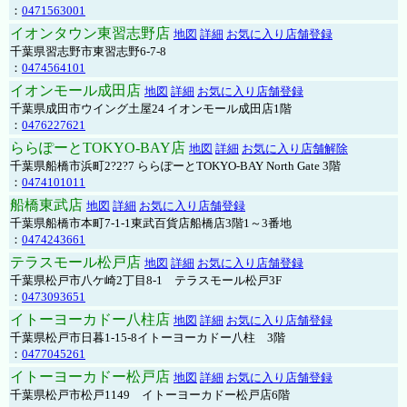
：
0471563001
イオンタウン東習志野店
地図
詳細
お気に入り店舗登録
千葉県習志野市東習志野6-7-8
：
0474564101
イオンモール成田店
地図
詳細
お気に入り店舗登録
千葉県成田市ウイング土屋24 イオンモール成田店1階
：
0476227621
ららぽーとTOKYO-BAY店
地図
詳細
お気に入り店舗解除
千葉県船橋市浜町2?2?7 ららぽーとTOKYO-BAY North Gate 3階
：
0474101011
船橋東武店
地図
詳細
お気に入り店舗登録
千葉県船橋市本町7-1-1東武百貨店船橋店3階1～3番地
：
0474243661
テラスモール松戸店
地図
詳細
お気に入り店舗登録
千葉県松戸市八ケ崎2丁目8-1 テラスモール松戸3F
：
0473093651
イトーヨーカドー八柱店
地図
詳細
お気に入り店舗登録
千葉県松戸市日暮1-15-8イトーヨーカドー八柱 3階
：
0477045261
イトーヨーカドー松戸店
地図
詳細
お気に入り店舗登録
千葉県松戸市松戸1149 イトーヨーカドー松戸店6階