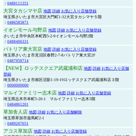
：
0488111351
大宮タカシマヤ店
地図
詳細
お気に入り店舗登録
埼玉県さいたま市大宮区大門町1-32大宮タカシマヤ５階
：
0486585871
イオンモール与野店
地図
詳細
お気に入り店舗登録
さいたま市中央区本町西5-2-9イオンモール与野2階
：
0488406331
パトリア東大宮店
地図
詳細
お気に入り店舗登録
埼玉県さいたま市見沼区春野2-7-8パトリア東大宮2F
：
0487959714
【NEW】ロッテスクエア武蔵浦和店
地図
詳細
お気に入り店舗
登録
埼玉県さいたま市南区沼影1-19-19ロッテスクエア武蔵浦和店３階
：
0000000000
マルイファミリー志木店
地図
詳細
お気に入り店舗登録
埼玉県志木市本町5-26-1 マルイファミリー志木5階
：
0484861201
草加舎人店
地図
詳細
お気に入り店舗解除
埼玉県草加市遊馬町2-1
：
0489267051
アコス草加店
地図
詳細
お気に入り店舗登録