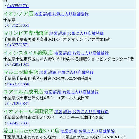
2F
：
0433503701
イオンノア店
地図
詳細
お気に入り店舗登録
千葉県
：
0471233351
マリンピア専門館店
地図
詳細
お気に入り店舗登録
千葉県千葉市美浜区高洲3-21-1イオンマリンピア専門館1階
：
0432782571
イオンスタイル鎌取店
地図
詳細
お気に入り店舗登録
千葉県千葉市緑区おゆみ野3-16-1ゆみ～る鎌取ショッピングセンター3階
：
0432931931
マルエツ稲毛店
地図
詳細
お気に入り店舗登録
千葉県千葉市稲毛区小仲台7-2-1マルエツ稲毛3階
：
0433103860
ユアエルム成田店
地図
詳細
お気に入り店舗登録
千葉県成田市公津の杜4-5-3 ユアエルム成田3F
：
0476296831
イオンモール津田沼店
地図
詳細
お気に入り店舗解除
千葉県習志野市津田沼1-23-1 イオンモール津田沼２階
：
0474557331
流山おおたかの森S・C店
地図
詳細
お気に入り店舗解除
千葉県流山市おおたかの森南1-5-1 流山おおたかの森SC ANNEX1 2F