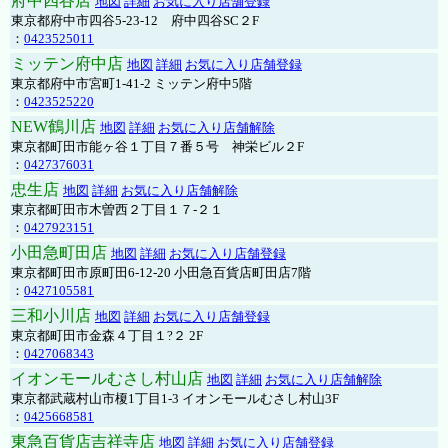
府中四谷店
地図
詳細
お気に入り店舗登録
東京都府中市四谷5-23-12 府中四谷SC２F
：
0423525011
ミッテン府中店
地図
詳細
お気に入り店舗登録
東京都府中市宮町1-41-2 ミッテン府中5階
：
0423525220
NEW鶴川店
地図
詳細
お気に入り店舗解除
東京都町田市能ヶ谷１丁目７番５号 神栄ビル２F
：
0427376031
忠生店
地図
詳細
お気に入り店舗解除
東京都町田市木曽西２丁目１７-２１
：
0427923151
小田急町田店
地図
詳細
お気に入り店舗登録
東京都町田市原町田6-12-20 小田急百貨店町田店7階
：
0427105581
三和小川店
地図
詳細
お気に入り店舗登録
東京都町田市金森４丁目１?２ 2F
：
0427068343
イオンモールむさし村山店
地図
詳細
お気に入り店舗解除
東京都武蔵村山市榎1丁目1-3 イオンモールむさし村山3F
：
0425668581
東急百貨店吉祥寺店
地図
詳細
お気に入り店舗登録