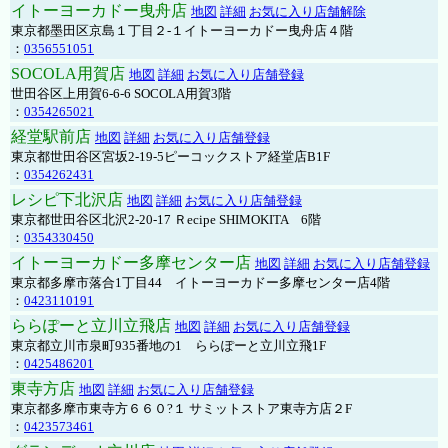
イトーヨーカドー曳舟店
地図
詳細
お気に入り店舗解除
東京都墨田区京島１丁目２-１イトーヨーカドー曳舟店４階
：
0356551051
SOCOLA用賀店
地図
詳細
お気に入り店舗登録
世田谷区上用賀6-6-6 SOCOLA用賀3階
：
0354265021
経堂駅前店
地図
詳細
お気に入り店舗登録
東京都世田谷区宮坂2-19-5ピーコックストア経堂店B1F
：
0354262431
レシピ下北沢店
地図
詳細
お気に入り店舗登録
東京都世田谷区北沢2-20-17 Ｒecipe SHIMOKITA 6階
：
0354330450
イトーヨーカドー多摩センター店
地図
詳細
お気に入り店舗登録
東京都多摩市落合1丁目44 イトーヨーカドー多摩センター店4階
：
0423110191
ららぽーと立川立飛店
地図
詳細
お気に入り店舗登録
東京都立川市泉町935番地の1 ららぽーと立川立飛1F
：
0425486201
東寺方店
地図
詳細
お気に入り店舗登録
東京都多摩市東寺方６６０?１ サミットストア東寺方店２F
：
0423573461