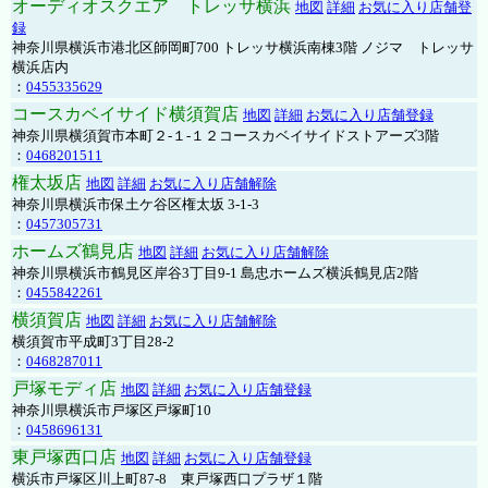
オーディオスクエア トレッサ横浜
地図
詳細
お気に入り店舗登
録
神奈川県横浜市港北区師岡町700 トレッサ横浜南棟3階 ノジマ トレッサ
横浜店内
：
0455335629
コースカベイサイド横須賀店
地図
詳細
お気に入り店舗登録
神奈川県横須賀市本町２-１-１２コースカベイサイドストアーズ3階
：
0468201511
権太坂店
地図
詳細
お気に入り店舗解除
神奈川県横浜市保土ケ谷区権太坂 3-1-3
：
0457305731
ホームズ鶴見店
地図
詳細
お気に入り店舗解除
神奈川県横浜市鶴見区岸谷3丁目9-1 島忠ホームズ横浜鶴見店2階
：
0455842261
横須賀店
地図
詳細
お気に入り店舗解除
横須賀市平成町3丁目28-2
：
0468287011
戸塚モディ店
地図
詳細
お気に入り店舗登録
神奈川県横浜市戸塚区戸塚町10
：
0458696131
東戸塚西口店
地図
詳細
お気に入り店舗登録
横浜市戸塚区川上町87-8 東戸塚西口プラザ１階