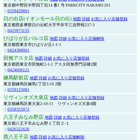
東京都中野区中野四丁目14 番1 号 PARKCITY NAKANO 201
：
0359429861
日の出店(イオンモール日の出)
地図
詳細
お気に入り店舗登録
東京都西多摩郡日の出町大字平井字三吉野桜237-3
：
0425973155
ひばりが丘パルコ店
地図
詳細
お気に入り店舗解除
東京都西東京市ひばりが丘1-1-1
：
0424388901
田無アスタ店
地図
詳細
お気に入り店舗登録
東京都西東京市田無町2-1-1 アスタ田無専門店棟2階
：
0424606121
練馬駅前店
地図
詳細
お気に入り店舗登録
東京都練馬区練馬1丁目3-10 2階
：
0359123081
リヴィンオズ大泉店
地図
詳細
お気に入り店舗登録
東京都練馬区東大泉2-10-11 リヴィンオズ大泉4階
：
0359355972
八王子みなみ野店
地図
詳細
お気に入り店舗登録
東京都八王子市みなみ野１丁目２-１
：
0426322620
西八王子店
地図
詳細
お気に入り店舗解除