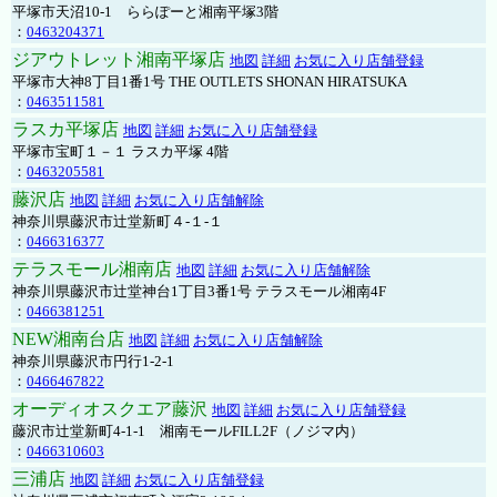
平塚市天沼10-1 ららぽーと湘南平塚3階
：
0463204371
ジアウトレット湘南平塚店
地図
詳細
お気に入り店舗登録
平塚市大神8丁目1番1号 THE OUTLETS SHONAN HIRATSUKA
：
0463511581
ラスカ平塚店
地図
詳細
お気に入り店舗登録
平塚市宝町１－１ ラスカ平塚 4階
：
0463205581
藤沢店
地図
詳細
お気に入り店舗解除
神奈川県藤沢市辻堂新町４-１-１
：
0466316377
テラスモール湘南店
地図
詳細
お気に入り店舗解除
神奈川県藤沢市辻堂神台1丁目3番1号 テラスモール湘南4F
：
0466381251
NEW湘南台店
地図
詳細
お気に入り店舗解除
神奈川県藤沢市円行1-2-1
：
0466467822
オーディオスクエア藤沢
地図
詳細
お気に入り店舗登録
藤沢市辻堂新町4-1-1 湘南モールFILL2F（ノジマ内）
：
0466310603
三浦店
地図
詳細
お気に入り店舗登録