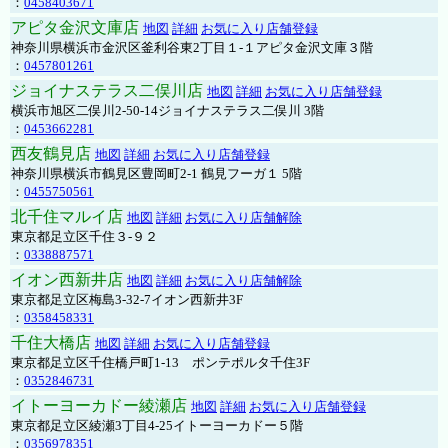
：
0458403671
アピタ金沢文庫店
地図
詳細
お気に入り店舗登録
神奈川県横浜市金沢区釜利谷東2丁目１-１アピタ金沢文庫３階
：
0457801261
ジョイナステラス二俣川店
地図
詳細
お気に入り店舗登録
横浜市旭区二俣川2-50-14ジョイナステラス二俣川 3階
：
0453662281
西友鶴見店
地図
詳細
お気に入り店舗登録
神奈川県横浜市鶴見区豊岡町2-1 鶴見フーガ１ 5階
：
0455750561
北千住マルイ店
地図
詳細
お気に入り店舗解除
東京都足立区千住３-９２
：
0338887571
イオン西新井店
地図
詳細
お気に入り店舗解除
東京都足立区梅島3-32-7イオン西新井3F
：
0358458331
千住大橋店
地図
詳細
お気に入り店舗登録
東京都足立区千住橋戸町1-13 ポンテポルタ千住3F
：
0352846731
イトーヨーカドー綾瀬店
地図
詳細
お気に入り店舗登録
東京都足立区綾瀬3丁目4-25イトーヨーカドー５階
：
0356978351