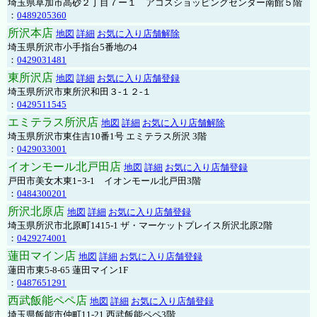
埼玉県草加市高砂２丁目７ー１ アコスショッピングセンター南館５階
：
0489205360
所沢本店
地図
詳細
お気に入り店舗解除
埼玉県所沢市小手指台5番地の4
：
0429031481
東所沢店
地図
詳細
お気に入り店舗登録
埼玉県所沢市東所沢和田３-１２-１
：
0429511545
エミテラス所沢店
地図
詳細
お気に入り店舗解除
埼玉県所沢市東住吉10番1号 エミテラス所沢 3階
：
0429033001
イオンモール北戸田店
地図
詳細
お気に入り店舗登録
戸田市美女木東1ｰ3‐1 イオンモール北戸田3階
：
0484300201
所沢北原店
地図
詳細
お気に入り店舗登録
埼玉県所沢市北原町1415-1 ザ・マーケットプレイス所沢北原2階
：
0429274001
蓮田マイン店
地図
詳細
お気に入り店舗登録
蓮田市東5-8-65 蓮田マイン1F
：
0487651291
西武飯能ペペ店
地図
詳細
お気に入り店舗登録
埼玉県飯能市仲町11-21 西武飯能ペペ3階