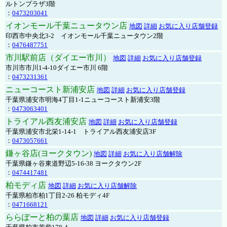
ルトンプラザ3階
：
0473203041
イオンモール千葉ニュータウン店
地図
詳細
お気に入り店舗登録
印西市中央北3-2 イオンモール千葉ニュータウン2階
：
0476487751
市川駅前店（ダイエー市川）
地図
詳細
お気に入り店舗登録
市川市市川1-4-10ダイエー市川 6階
：
0473231361
ニューコースト新浦安店
地図
詳細
お気に入り店舗登録
千葉県浦安市明海4丁目1-1ニューコースト新浦安3階
：
0473063401
トライアル西友浦安店
地図
詳細
お気に入り店舗登録
千葉県浦安市北栄1-14-1 トライアル西友浦安店3F
：
0473057661
鎌ヶ谷店(ヨークタウン)
地図
詳細
お気に入り店舗解除
千葉県鎌ヶ谷東道野辺5-16-38 ヨークタウン2F
：
0474417481
柏モディ店
地図
詳細
お気に入り店舗解除
千葉県柏市柏1丁目2-26 柏モディ4F
：
0471668121
ららぽーと柏の葉店
地図
詳細
お気に入り店舗登録