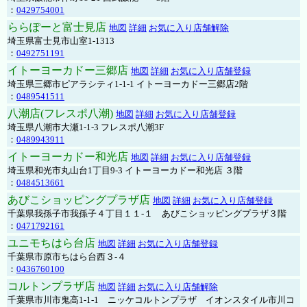
：
0429754001
ららぽーと富士見店
地図
詳細
お気に入り店舗解除
埼玉県富士見市山室1-1313
：
0492751191
イトーヨーカドー三郷店
地図
詳細
お気に入り店舗登録
埼玉県三郷市ピアラシティ1-1-1 イトーヨーカドー三郷店2階
：
0489541511
八潮店(フレスポ八潮)
地図
詳細
お気に入り店舗登録
埼玉県八潮市大瀬1-1-3 フレスポ八潮3F
：
0489943911
イトーヨーカドー和光店
地図
詳細
お気に入り店舗登録
埼玉県和光市丸山台1丁目9-3 イトーヨーカドー和光店 ３階
：
0484513661
あびこショッピングプラザ店
地図
詳細
お気に入り店舗登録
千葉県我孫子市我孫子４丁目１１-１ あびこショッピングプラザ３階
：
0471792161
ユニモちはら台店
地図
詳細
お気に入り店舗登録
千葉県市原市ちはら台西３-４
：
0436760100
コルトンプラザ店
地図
詳細
お気に入り店舗解除
千葉県市川市鬼高1-1-1 ニッケコルトンプラザ イオンスタイル市川コ