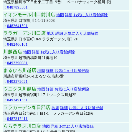
埼玉県桶川市下日出東二丁目15番1 ベニバナウォーク桶川1階
：
0487895561
イオンモール川口前川店
地図
詳細
お気に入り店舗解除
埼玉県川口市前川 1-1-11-3003
：
0482641591
ララガーデン川口店
地図
詳細
お気に入り店舗解除
埼玉県川口市宮町18-9 ララガーデン川口 2F
：
0482406101
川越西店
地図
詳細
お気に入り店舗解除
埼玉県川越市的場新町21番地10
：
0492390081
まるひろ川越店
地図
詳細
お気に入り店舗登録
川越市新富町2-6-1まるひろ川越6階
：
0492272021
ウニクス川越店
地図
詳細
お気に入り店舗解除
埼玉県川越市新宿町1-17-1 ウニクス川越2F
：
0492491551
ララガーデン春日部店
地図
詳細
お気に入り店舗登録
埼玉県春日部市南1丁目1-1 ララガーデン春日部2階
：
0487317411
ららテラス川口店
地図
詳細
お気に入り店舗登録
埼玉県川口市栄町3-5-1ららテラス川口7階