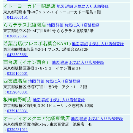
イトーヨーカドー昭島店
地図
詳細
お気に入り店舗登録
東京都昭島市田中町５６２-１イトーヨーカドー昭島３階
：
0425006151
ららテラス北綾瀬店
地図
詳細
お気に入り店舗登録
東京都足立区谷中4丁目8番1号 ららテラス北綾瀬3階
：
0368025361
若葉台店(フレスポ若葉台EAST)
地図
詳細
お気に入り店舗登録
東京都稲城市若葉台2-1-1 フレスポ若葉台EAST2F
：
0423505661
西台店（イオン西台）
地図
詳細
お気に入り店舗登録
東京都板橋区蓮根３-８-１２ イオン西台３F
：
0359160561
西友成増店
地図
詳細
お気に入り店舗登録
東京都板橋区成増3丁目11番3号 アクト1 ３階
：
0359040831
板橋前野町店
地図
詳細
お気に入り店舗登録
東京都板橋区前野町3-20-1ヒューリック志村坂上2階
：
0359183031
オーディオスクエア池袋東武店
地図
詳細
お気に入り店舗登録
東京都豊島区西池袋1-1-25 東武百貨店 池袋店 4F
：
0359531011