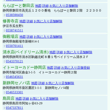
ららぽーと磐田店
地図
詳細
お気に入り店舗解除
静岡県磐田市高見丘１２００番地 ららぽーと磐田２階 ２２３００
：
0538590450
修善寺店
地図
詳細
お気に入り店舗解除
伊豆市瓜生野1
：
0558741511
御殿場店
地図
詳細
お気に入り店舗解除
静岡県御殿場市新橋914-1
：
0550701411
清水店(ベイドリーム清水)
地図
詳細
お気に入り店舗解除
静岡県静岡市清水区駒越北町８番１号ベイドリーム清水２Ｆ
：
0543370121
イトーヨーカドー静岡店
地図
詳細
お気に入り店舗登録
静岡市駿河区曲金3-1-5 イトーヨーカドー静岡２階
：
0546545631
新静岡セノバ店
地図
詳細
お気に入り店舗解除
静岡県静岡市葵区鷹匠1-1-1 新静岡セノバ4階
：
0546533301
島田店
地図
詳細
お気に入り店舗解除
静岡県島田市阿知ヶ谷63-29
：
0547337811