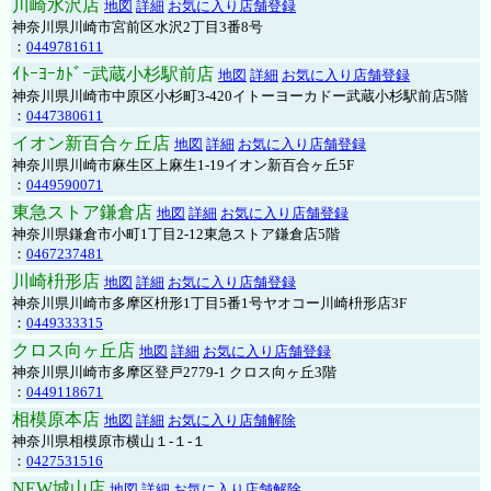
川崎水沢店
地図
詳細
お気に入り店舗登録
神奈川県川崎市宮前区水沢2丁目3番8号
：
0449781611
ｲﾄｰﾖｰｶﾄﾞｰ武蔵小杉駅前店
地図
詳細
お気に入り店舗登録
神奈川県川崎市中原区小杉町3-420イトーヨーカドー武蔵小杉駅前店5階
：
0447380611
イオン新百合ヶ丘店
地図
詳細
お気に入り店舗登録
神奈川県川崎市麻生区上麻生1-19イオン新百合ヶ丘5F
：
0449590071
東急ストア鎌倉店
地図
詳細
お気に入り店舗登録
神奈川県鎌倉市小町1丁目2-12東急ストア鎌倉店5階
：
0467237481
川崎枡形店
地図
詳細
お気に入り店舗登録
神奈川県川崎市多摩区枡形1丁目5番1号ヤオコー川崎枡形店3F
：
0449333315
クロス向ヶ丘店
地図
詳細
お気に入り店舗登録
神奈川県川崎市多摩区登戸2779-1 クロス向ヶ丘3階
：
0449118671
相模原本店
地図
詳細
お気に入り店舗解除
神奈川県相模原市横山１-１-１
：
0427531516
NEW城山店
地図
詳細
お気に入り店舗解除