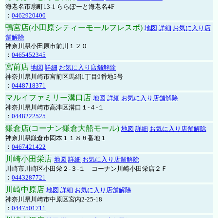
海老名市扇町13-1 ららぽーと海老名4F
：
0462920400
鴨宮店(小田原シティーモールフレスポ)
地図
詳細
お気に入り店
舗解除
神奈川県小田原市前川１２０
：
0465452345
宮前店
地図
詳細
お気に入り店舗解除
神奈川県川崎市宮前区馬絹1丁目9番地5号
：
0448718371
マルイファミリー溝口店
地図
詳細
お気に入り店舗解除
神奈川県川崎市高津区溝口１-４-１
：
0448222525
鎌倉店(コーナン鎌倉大船モール)
地図
詳細
お気に入り店舗解除
神奈川県鎌倉市岡本１１８８番地１
：
0467421422
川崎小田栄店
地図
詳細
お気に入り店舗解除
川崎市川崎区小田栄２‐３‐１ コーナン川崎小田栄店２Ｆ
：
0443287721
川崎中原店
地図
詳細
お気に入り店舗解除
神奈川県川崎市中原区宮内2-25-18
：
0447501711