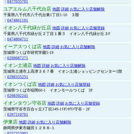
：
0477035701
ユアエルム八千代台店
地図
詳細
お気に入り店舗解除
千葉県八千代市八千代台東1丁目1-10 ３階
：
0474861191
イオン八千代緑が丘店
地図
詳細
お気に入り店舗登録
千葉県八千代市緑が丘２丁目１番３ イオン八千代緑が丘３F
：
0474804711
イーアスつくば店
地図
詳細
お気に入り店舗解除
茨城県つくば市研究学園5-19
：
0298687271
イオン土浦店
地図
詳細
お気に入り店舗解除
茨城県土浦市上高津３６７番 イオン土浦ショッピングセンター1階
：
0298355251
イオンつくば店
地図
詳細
お気に入り店舗登録
茨城県つくば市稲岡66-1 イオンモールつくば 3F
：
0298392241
イオンタウン守谷店
地図
詳細
お気に入り店舗登録
茨城県守谷市百合ヶ丘3丁目249-1ｲｵﾝﾀｳﾝ守谷・2F
：
0297210701
伊東店
地図
詳細
お気に入り店舗解除
静岡県伊東市鎌田１２８８-１
：
0557353001