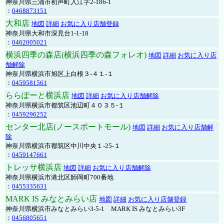
神奈川県三浦市初声町入江字2-186-1
：
0468873151
大和店
地図
詳細
お気に入り店舗登録
神奈川県大和市深見台1-1-18
：
0462005021
横浜四季の森店(横浜四季の森フォレオ)
地図
詳細
お気に入り店
舗解除
神奈川県横浜市旭区上白根３-４１-１
：
0459581561
ららぽーと横浜店
地図
詳細
お気に入り店舗解除
神奈川県横浜市都筑区池辺町４０３５-１
：
0459296252
センター北店(ノースポートモール)
地図
詳細
お気に入り店舗解
除
神奈川県横浜市都筑区中川中央１-25-１
：
0459147661
トレッサ横浜店
地図
詳細
お気に入り店舗解除
神奈川県横浜市港北区師岡町700番地
：
0455335631
MARK IS みなとみらい店
地図
詳細
お気に入り店舗登録
神奈川県横浜市みなとみらい3-5-1 MARK IS みなとみらい3F
：
0456805651