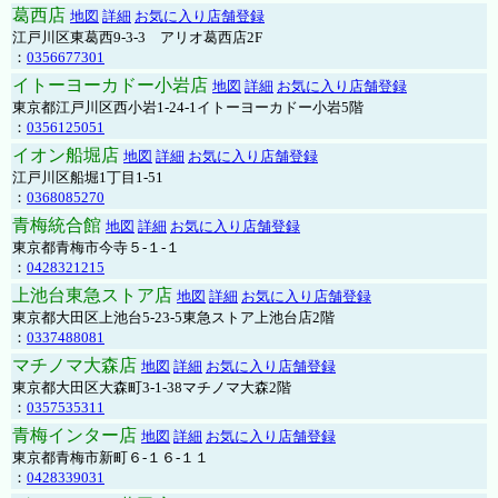
葛西店
地図
詳細
お気に入り店舗登録
江戸川区東葛西9-3-3 アリオ葛西店2F
：
0356677301
イトーヨーカドー小岩店
地図
詳細
お気に入り店舗登録
東京都江戸川区西小岩1-24-1イトーヨーカドー小岩5階
：
0356125051
イオン船堀店
地図
詳細
お気に入り店舗登録
江戸川区船堀1丁目1-51
：
0368085270
青梅統合館
地図
詳細
お気に入り店舗登録
東京都青梅市今寺５-１-１
：
0428321215
上池台東急ストア店
地図
詳細
お気に入り店舗登録
東京都大田区上池台5-23-5東急ストア上池台店2階
：
0337488081
マチノマ大森店
地図
詳細
お気に入り店舗登録
東京都大田区大森町3-1-38マチノマ大森2階
：
0357535311
青梅インター店
地図
詳細
お気に入り店舗登録
東京都青梅市新町６-１６-１１
：
0428339031