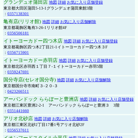
グランデュオ蒲田店
地図
詳細
お気に入り店舗登録
東京都大田区蒲田5-13-1グランデュオ蒲田東館3階
：
0357138301
亀有店(リリオ館)
地図
詳細
お気に入り店舗解除
東京都葛飾区亀有3-26-1リリオ館4F
：
0356506181
イトーヨーカドー四つ木店
地図
詳細
お気に入り店舗登録
東京都葛飾区四つ木2丁目21-1イトーヨーカドー四つ木３F
：
0356715901
イトーヨーカドー赤羽店
地図
詳細
お気に入り店舗登録
東京都北区赤羽西１丁目７-１イトーヨーカドー赤羽5階
：
0359247691
国分寺店(セレオ国分寺)
地図
詳細
お気に入り店舗解除
東京都国分寺市南町３-２０-３
：
0423266511
アーバンドック ららぽーと豊洲店
地図
詳細
お気に入り店舗登録
東京都江東区豊洲2-2-1 アーバンドック ららぽーと豊洲３ 3階
：
0351441660
アリオ北砂店
地図
詳細
お気に入り店舗解除
東京都江東区北砂2丁目17番1号アリオ北砂2F
：
0356537611
イオンフードスタイル小平店