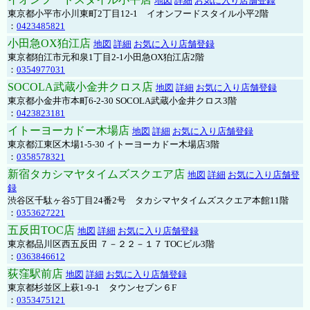
地図
詳細
お気に入り店舗登録
東京都小平市小川東町2丁目12-1 イオンフードスタイル小平2階
：
0423485821
小田急OX狛江店
地図
詳細
お気に入り店舗登録
東京都狛江市元和泉1丁目2-1小田急OX狛江店2階
：
0354977031
SOCOLA武蔵小金井クロス店
地図
詳細
お気に入り店舗登録
東京都小金井市本町6-2-30 SOCOLA武蔵小金井クロス3階
：
0423823181
イトーヨーカドー木場店
地図
詳細
お気に入り店舗登録
東京都江東区木場1-5-30 イトーヨーカドー木場店3階
：
0358578321
新宿タカシマヤタイムズスクエア店
地図
詳細
お気に入り店舗登
録
渋谷区千駄ヶ谷5丁目24番2号 タカシマヤタイムズスクエア本館11階
：
0353627221
五反田TOC店
地図
詳細
お気に入り店舗登録
東京都品川区西五反田 ７－２２－１７ TOCビル3階
：
0363846612
荻窪駅前店
地図
詳細
お気に入り店舗登録
東京都杉並区上萩1-9-1 タウンセブン６F
：
0353475121