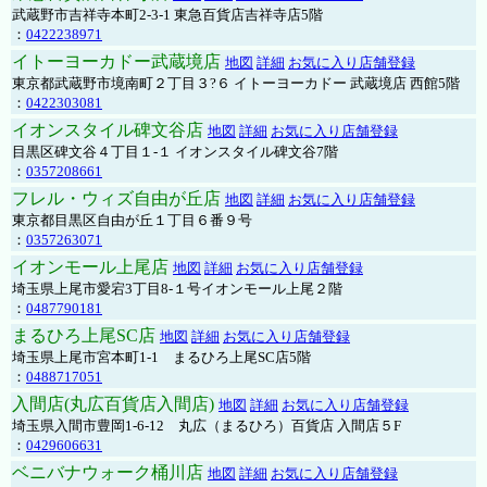
武蔵野市吉祥寺本町2-3-1 東急百貨店吉祥寺店5階
：
0422238971
イトーヨーカドー武蔵境店
地図
詳細
お気に入り店舗登録
東京都武蔵野市境南町２丁目３?６ イトーヨーカドー 武蔵境店 西館5階
：
0422303081
イオンスタイル碑文谷店
地図
詳細
お気に入り店舗登録
目黒区碑文谷４丁目１-１ イオンスタイル碑文谷7階
：
0357208661
フレル・ウィズ自由が丘店
地図
詳細
お気に入り店舗登録
東京都目黒区自由が丘１丁目６番９号
：
0357263071
イオンモール上尾店
地図
詳細
お気に入り店舗登録
埼玉県上尾市愛宕3丁目8-１号イオンモール上尾２階
：
0487790181
まるひろ上尾SC店
地図
詳細
お気に入り店舗登録
埼玉県上尾市宮本町1-1 まるひろ上尾SC店5階
：
0488717051
入間店(丸広百貨店入間店)
地図
詳細
お気に入り店舗登録
埼玉県入間市豊岡1-6-12 丸広（まるひろ）百貨店 入間店５F
：
0429606631
ベニバナウォーク桶川店
地図
詳細
お気に入り店舗登録