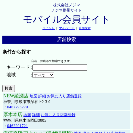
株式会社ノジマ
ノジマ携帯サイト
モバイル会員サイト
ポイント
｜
マイページ
｜
店舗検索
店舗検索
条件から探す
店名、住所等で検索できます。
キーワード
:
地域
:
NEW綾瀬店
地図
詳細
お気に入り店舗登録
神奈川県綾瀬市深谷上2-3-9
：
0467795279
厚木本店
地図
詳細
お気に入り店舗登録
神奈川県厚木市岡田3005
：
0462201721