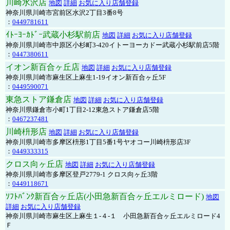
川崎水沢店
地図
詳細
お気に入り店舗登録
神奈川県川崎市宮前区水沢2丁目3番8号
：
0449781611
ｲﾄｰﾖｰｶﾄﾞｰ武蔵小杉駅前店
地図
詳細
お気に入り店舗登録
神奈川県川崎市中原区小杉町3-420イトーヨーカドー武蔵小杉駅前店5階
：
0447380611
イオン新百合ヶ丘店
地図
詳細
お気に入り店舗登録
神奈川県川崎市麻生区上麻生1-19イオン新百合ヶ丘5F
：
0449590071
東急ストア鎌倉店
地図
詳細
お気に入り店舗登録
神奈川県鎌倉市小町1丁目2-12東急ストア鎌倉店5階
：
0467237481
川崎枡形店
地図
詳細
お気に入り店舗登録
神奈川県川崎市多摩区枡形1丁目5番1号ヤオコー川崎枡形店3F
：
0449333315
クロス向ヶ丘店
地図
詳細
お気に入り店舗登録
神奈川県川崎市多摩区登戸2779-1 クロス向ヶ丘3階
：
0449118671
ｿﾌﾄﾊﾞﾝｸ新百合ヶ丘店(小田急新百合ヶ丘エルミロード)
地図
詳細
お気に入り店舗登録
神奈川県川崎市麻生区上麻生１-４-１ 小田急新百合ヶ丘エルミロード4
Ｆ