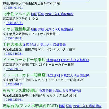
神奈川県横浜市港南区丸山台1-12-36 1階
：
0458401301
北千住マルイ店
地図
詳細
お気に入り店舗解除
東京都足立区千住３-９２
：
0338887571
イオン西新井店
地図
詳細
お気に入り店舗解除
東京都足立区梅島3-32-7イオン西新井3F
：
0358458331
千住大橋店
地図
詳細
お気に入り店舗登録
東京都足立区千住橋戸町1-13 ポンテポルタ千住3F
：
0352846731
イトーヨーカドー綾瀬店
地図
詳細
お気に入り店舗登録
東京都足立区綾瀬3丁目4-25イトーヨーカドー５階
：
0356978351
イトーヨーカドー昭島店
地図
詳細
お気に入り店舗登録
東京都昭島市田中町５６２-１イトーヨーカドー昭島３階
：
0425006151
ららテラス北綾瀬店
地図
詳細
お気に入り店舗登録
東京都足立区谷中4丁目8番1号 ららテラス北綾瀬3階
：
0368025361
若葉台店(フレスポ若葉台EAST)
地図
詳細
お気に入り店舗登録