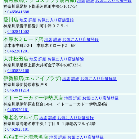
湯河原店(アクロスプラザ湯河原)
地図
詳細
お気に入り店舗登録
神奈川県足柄下郡湯河原町中央1-1617-54
：
0465641688
愛川店
地図
詳細
お気に入り店舗登録
神奈川県愛甲郡愛川町中津９７５-１
：
0462841562
本厚木ミロード店
地図
詳細
お気に入り店舗登録
厚木市中町2-2-1 本厚木ミロード2 6F
：
0462201201
大井松田店
地図
詳細
お気に入り店舗解除
神奈川県足柄上郡大井町金子字中の町325-1
：
0465828168
伊勢原店(エムアイプラザ)
地図
詳細
お気に入り店舗解除
神奈川県伊勢原市板戸８
：
0463911214
イトーヨーカドー伊勢原店
地図
詳細
お気に入り店舗登録
神奈川県伊勢原市桜台1-8-1 イトーヨーカドー伊勢原4階
：
0463920161
海老名マルイ店
地図
詳細
お気に入り店舗登録
神奈川県海老名市中央１丁目６-１海老名マルイ4階
：
0462925181
ららぽーと海老名店
地図
詳細
お気に入り店舗登録