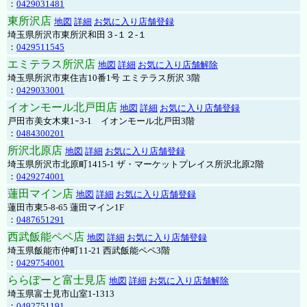
：
0429031481
東所沢店
地図
詳細
お気に入り店舗登録
埼玉県所沢市東所沢和田３-１２-１
：
0429511545
エミテラス所沢店
地図
詳細
お気に入り店舗解除
埼玉県所沢市東住吉10番1号 エミテラス所沢 3階
：
0429033001
イオンモール北戸田店
地図
詳細
お気に入り店舗登録
戸田市美女木東1ｰ3‐1 イオンモール北戸田3階
：
0484300201
所沢北原店
地図
詳細
お気に入り店舗登録
埼玉県所沢市北原町1415-1 ザ・マーケットプレイス所沢北原2階
：
0429274001
蓮田マイン店
地図
詳細
お気に入り店舗登録
蓮田市東5-8-65 蓮田マイン1F
：
0487651291
西武飯能ペペ店
地図
詳細
お気に入り店舗登録
埼玉県飯能市仲町11-21 西武飯能ペペ3階
：
0429754001
ららぽーと富士見店
地図
詳細
お気に入り店舗解除
埼玉県富士見市山室1-1313
：
0492751191