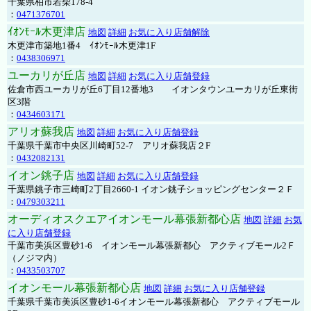
千葉県柏市若柴178-4
：
0471376701
ｲｵﾝﾓｰﾙ木更津店
地図
詳細
お気に入り店舗解除
木更津市築地1番4 ｲｵﾝﾓｰﾙ木更津1F
：
0438306971
ユーカリが丘店
地図
詳細
お気に入り店舗登録
佐倉市西ユーカリが丘6丁目12番地3 イオンタウンユーカリが丘東街
区3階
：
0434603171
アリオ蘇我店
地図
詳細
お気に入り店舗登録
千葉県千葉市中央区川崎町52-7 アリオ蘇我店２F
：
0432082131
イオン銚子店
地図
詳細
お気に入り店舗登録
千葉県銚子市三崎町2丁目2660-1 イオン銚子ショッピングセンター２Ｆ
：
0479303211
オーディオスクエアイオンモール幕張新都心店
地図
詳細
お気
に入り店舗登録
千葉市美浜区豊砂1-6 イオンモール幕張新都心 アクティブモール2Ｆ
（ノジマ内）
：
0433503707
イオンモール幕張新都心店
地図
詳細
お気に入り店舗登録
千葉県千葉市美浜区豊砂1-6イオンモール幕張新都心 アクティブモール