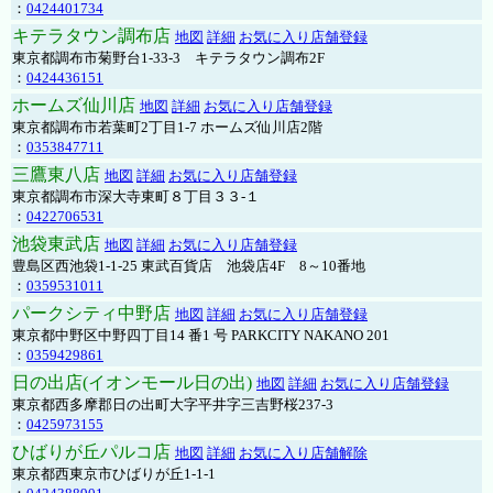
：
0424401734
キテラタウン調布店
地図
詳細
お気に入り店舗登録
東京都調布市菊野台1-33-3 キテラタウン調布2F
：
0424436151
ホームズ仙川店
地図
詳細
お気に入り店舗登録
東京都調布市若葉町2丁目1-7 ホームズ仙川店2階
：
0353847711
三鷹東八店
地図
詳細
お気に入り店舗登録
東京都調布市深大寺東町８丁目３３-１
：
0422706531
池袋東武店
地図
詳細
お気に入り店舗登録
豊島区西池袋1-1-25 東武百貨店 池袋店4F 8～10番地
：
0359531011
パークシティ中野店
地図
詳細
お気に入り店舗登録
東京都中野区中野四丁目14 番1 号 PARKCITY NAKANO 201
：
0359429861
日の出店(イオンモール日の出)
地図
詳細
お気に入り店舗登録
東京都西多摩郡日の出町大字平井字三吉野桜237-3
：
0425973155
ひばりが丘パルコ店
地図
詳細
お気に入り店舗解除
東京都西東京市ひばりが丘1-1-1