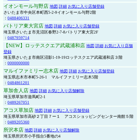
イオンモール与野店
地図
詳細
お気に入り店舗登録
さいたま市中央区本町西5-2-9イオンモール与野2階
：
0488406331
パトリア東大宮店
地図
詳細
お気に入り店舗登録
埼玉県さいたま市見沼区春野2-7-8パトリア東大宮2F
：
0487959714
【NEW】ロッテスクエア武蔵浦和店
地図
詳細
お気に入り店舗
登録
埼玉県さいたま市南区沼影1-19-19ロッテスクエア武蔵浦和店３階
：
0000000000
マルイファミリー志木店
地図
詳細
お気に入り店舗登録
埼玉県志木市本町5-26-1 マルイファミリー志木5階
：
0484861201
草加舎人店
地図
詳細
お気に入り店舗解除
埼玉県草加市遊馬町2-1
：
0489267051
アコス草加店
地図
詳細
お気に入り店舗登録
埼玉県草加市高砂２丁目７ー１ アコスショッピングセンター南館５階
：
0489205360
所沢本店
地図
詳細
お気に入り店舗解除
埼玉県所沢市小手指台5番地の4