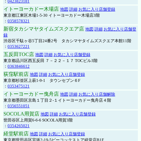
：
0423823181
イトーヨーカドー木場店
地図
詳細
お気に入り店舗登録
東京都江東区木場1-5-30 イトーヨーカドー木場店3階
：
0358578321
新宿タカシマヤタイムズスクエア店
地図
詳細
お気に入り店舗登
録
渋谷区千駄ヶ谷5丁目24番2号 タカシマヤタイムズスクエア本館11階
：
0353627221
五反田TOC店
地図
詳細
お気に入り店舗登録
東京都品川区西五反田 ７－２２－１７ TOCビル3階
：
0363846612
荻窪駅前店
地図
詳細
お気に入り店舗登録
東京都杉並区上萩1-9-1 タウンセブン６F
：
0353475121
イトーヨーカドー曳舟店
地図
詳細
お気に入り店舗解除
東京都墨田区京島１丁目２-１イトーヨーカドー曳舟店４階
：
0356551051
SOCOLA用賀店
地図
詳細
お気に入り店舗登録
世田谷区上用賀6-6-6 SOCOLA用賀3階
：
0354265021
経堂駅前店
地図
詳細
お気に入り店舗登録
東京都世田谷区宮坂2-19-5ピーコックストア経堂店B1F