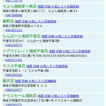
：
0427755770
そよら湘南茅ヶ崎店
地図
詳細
お気に入り店舗登録
神奈川県茅ヶ崎市茅ヶ崎2‐7‐71 そよら湘南茅ヶ崎３F
：
0467846080
秦野店
地図
詳細
お気に入り店舗登録
神奈川県秦野市曽屋４７８４
：
0463831214
ららぽーと湘南平塚店
地図
詳細
お気に入り店舗登録
平塚市天沼10-1 ららぽーと湘南平塚3階
：
0463204371
ジアウトレット湘南平塚店
地図
詳細
お気に入り店舗登録
平塚市大神8丁目1番1号 THE OUTLETS SHONAN HIRATSUKA
：
0463511581
ラスカ平塚店
地図
詳細
お気に入り店舗登録
平塚市宝町１－１ ラスカ平塚 4階
：
0463205581
藤沢店
地図
詳細
お気に入り店舗解除
神奈川県藤沢市辻堂新町４-１-１
：
0466316377
テラスモール湘南店
地図
詳細
お気に入り店舗解除
神奈川県藤沢市辻堂神台1丁目3番1号 テラスモール湘南4F
：
0466381251