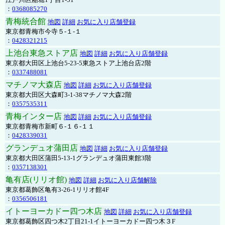
：
0368085270
青梅統合館
地図
詳細
お気に入り店舗登録
東京都青梅市今寺５-１-１
：
0428321215
上池台東急ストア店
地図
詳細
お気に入り店舗登録
東京都大田区上池台5-23-5東急ストア上池台店2階
：
0337488081
マチノマ大森店
地図
詳細
お気に入り店舗登録
東京都大田区大森町3-1-38マチノマ大森2階
：
0357535311
青梅インター店
地図
詳細
お気に入り店舗登録
東京都青梅市新町６-１６-１１
：
0428339031
グランデュオ蒲田店
地図
詳細
お気に入り店舗登録
東京都大田区蒲田5-13-1グランデュオ蒲田東館3階
：
0357138301
亀有店(リリオ館)
地図
詳細
お気に入り店舗解除
東京都葛飾区亀有3-26-1リリオ館4F
：
0356506181
イトーヨーカドー四つ木店
地図
詳細
お気に入り店舗登録
東京都葛飾区四つ木2丁目21-1イトーヨーカドー四つ木３F