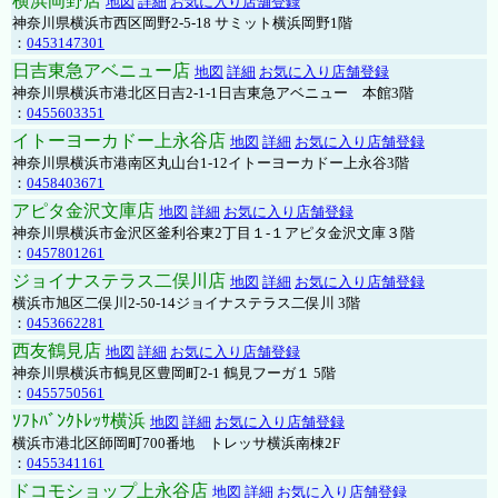
横浜岡野店
地図
詳細
お気に入り店舗登録
神奈川県横浜市西区岡野2-5-18 サミット横浜岡野1階
：
0453147301
日吉東急アベニュー店
地図
詳細
お気に入り店舗登録
神奈川県横浜市港北区日吉2-1-1日吉東急アベニュー 本館3階
：
0455603351
イトーヨーカドー上永谷店
地図
詳細
お気に入り店舗登録
神奈川県横浜市港南区丸山台1-12イトーヨーカドー上永谷3階
：
0458403671
アピタ金沢文庫店
地図
詳細
お気に入り店舗登録
神奈川県横浜市金沢区釜利谷東2丁目１-１アピタ金沢文庫３階
：
0457801261
ジョイナステラス二俣川店
地図
詳細
お気に入り店舗登録
横浜市旭区二俣川2-50-14ジョイナステラス二俣川 3階
：
0453662281
西友鶴見店
地図
詳細
お気に入り店舗登録
神奈川県横浜市鶴見区豊岡町2-1 鶴見フーガ１ 5階
：
0455750561
ｿﾌﾄﾊﾞﾝｸﾄﾚｯｻ横浜
地図
詳細
お気に入り店舗登録
横浜市港北区師岡町700番地 トレッサ横浜南棟2F
：
0455341161
ドコモショップ上永谷店
地図
詳細
お気に入り店舗登録