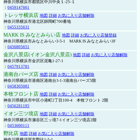
神奈川県横浜市都筑区中川中央１-25-１
：
0459147661
トレッサ横浜店
地図
詳細
お気に入り店舗解除
神奈川県横浜市港北区師岡町700番地
：
0455335631
MARK IS みなとみらい店
地図
詳細
お気に入り店舗登録
神奈川県横浜市みなとみらい3-5-1 MARK IS みなとみらい3F
：
0456805651
金沢八景店(イオン金沢八景店)
地図
詳細
お気に入り店舗解除
神奈川県横浜市金沢区泥亀1-27-1
：
0457913781
港南台バーズ店
地図
詳細
お気に入り店舗解除
神奈川県横浜市港南区港南台3-1-3港南台バーズ5階
：
0458305081
本牧フロント店
地図
詳細
お気に入り店舗解除
神奈川県横浜市中区小港町2丁目100-4 本牧フロント 2階
：
0456281195
イオン三ツ境店
地図
詳細
お気に入り店舗解除
神奈川県横浜市瀬谷区三ッ境7-1イオン三ツ境店2階
：
0453600111
野比店
地図
詳細
お気に入り店舗解除
神奈川県横須賀市野比1-5-1