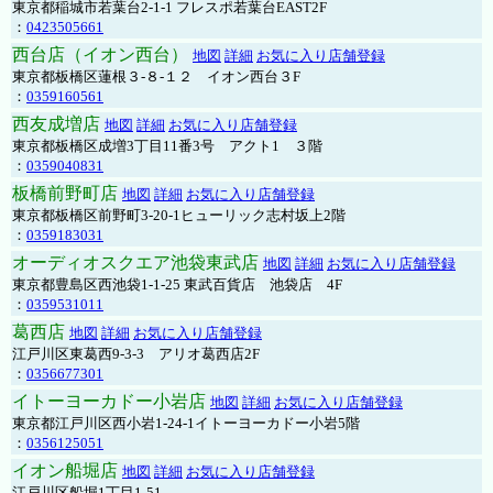
東京都稲城市若葉台2-1-1 フレスポ若葉台EAST2F
：
0423505661
西台店（イオン西台）
地図
詳細
お気に入り店舗登録
東京都板橋区蓮根３-８-１２ イオン西台３F
：
0359160561
西友成増店
地図
詳細
お気に入り店舗登録
東京都板橋区成増3丁目11番3号 アクト1 ３階
：
0359040831
板橋前野町店
地図
詳細
お気に入り店舗登録
東京都板橋区前野町3-20-1ヒューリック志村坂上2階
：
0359183031
オーディオスクエア池袋東武店
地図
詳細
お気に入り店舗登録
東京都豊島区西池袋1-1-25 東武百貨店 池袋店 4F
：
0359531011
葛西店
地図
詳細
お気に入り店舗登録
江戸川区東葛西9-3-3 アリオ葛西店2F
：
0356677301
イトーヨーカドー小岩店
地図
詳細
お気に入り店舗登録
東京都江戸川区西小岩1-24-1イトーヨーカドー小岩5階
：
0356125051
イオン船堀店
地図
詳細
お気に入り店舗登録
江戸川区船堀1丁目1-51