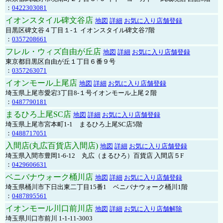
：
0422303081
イオンスタイル碑文谷店
地図
詳細
お気に入り店舗登録
目黒区碑文谷４丁目１-１ イオンスタイル碑文谷7階
：
0357208661
フレル・ウィズ自由が丘店
地図
詳細
お気に入り店舗登録
東京都目黒区自由が丘１丁目６番９号
：
0357263071
イオンモール上尾店
地図
詳細
お気に入り店舗登録
埼玉県上尾市愛宕3丁目8-１号イオンモール上尾２階
：
0487790181
まるひろ上尾SC店
地図
詳細
お気に入り店舗登録
埼玉県上尾市宮本町1-1 まるひろ上尾SC店5階
：
0488717051
入間店(丸広百貨店入間店)
地図
詳細
お気に入り店舗登録
埼玉県入間市豊岡1-6-12 丸広（まるひろ）百貨店 入間店５F
：
0429606631
ベニバナウォーク桶川店
地図
詳細
お気に入り店舗登録
埼玉県桶川市下日出東二丁目15番1 ベニバナウォーク桶川1階
：
0487895561
イオンモール川口前川店
地図
詳細
お気に入り店舗解除
埼玉県川口市前川 1-1-11-3003