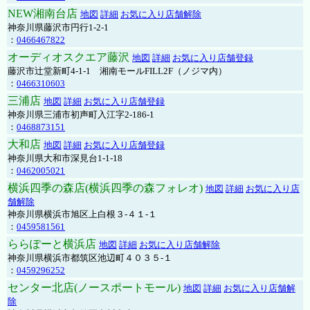
NEW湘南台店
地図
詳細
お気に入り店舗解除
神奈川県藤沢市円行1-2-1
：
0466467822
オーディオスクエア藤沢
地図
詳細
お気に入り店舗登録
藤沢市辻堂新町4-1-1 湘南モールFILL2F（ノジマ内）
：
0466310603
三浦店
地図
詳細
お気に入り店舗登録
神奈川県三浦市初声町入江字2-186-1
：
0468873151
大和店
地図
詳細
お気に入り店舗登録
神奈川県大和市深見台1-1-18
：
0462005021
横浜四季の森店(横浜四季の森フォレオ)
地図
詳細
お気に入り店
舗解除
神奈川県横浜市旭区上白根３-４１-１
：
0459581561
ららぽーと横浜店
地図
詳細
お気に入り店舗解除
神奈川県横浜市都筑区池辺町４０３５-１
：
0459296252
センター北店(ノースポートモール)
地図
詳細
お気に入り店舗解
除