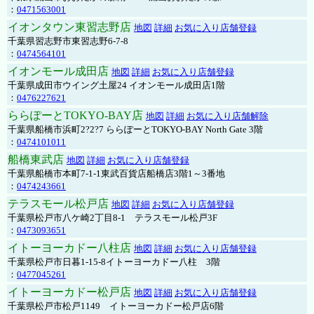
：
0471563001
イオンタウン東習志野店
地図
詳細
お気に入り店舗登録
千葉県習志野市東習志野6-7-8
：
0474564101
イオンモール成田店
地図
詳細
お気に入り店舗登録
千葉県成田市ウイング土屋24 イオンモール成田店1階
：
0476227621
ららぽーとTOKYO-BAY店
地図
詳細
お気に入り店舗解除
千葉県船橋市浜町2?2?7 ららぽーとTOKYO-BAY North Gate 3階
：
0474101011
船橋東武店
地図
詳細
お気に入り店舗登録
千葉県船橋市本町7-1-1東武百貨店船橋店3階1～3番地
：
0474243661
テラスモール松戸店
地図
詳細
お気に入り店舗登録
千葉県松戸市八ケ崎2丁目8-1 テラスモール松戸3F
：
0473093651
イトーヨーカドー八柱店
地図
詳細
お気に入り店舗登録
千葉県松戸市日暮1-15-8イトーヨーカドー八柱 3階
：
0477045261
イトーヨーカドー松戸店
地図
詳細
お気に入り店舗登録
千葉県松戸市松戸1149 イトーヨーカドー松戸店6階