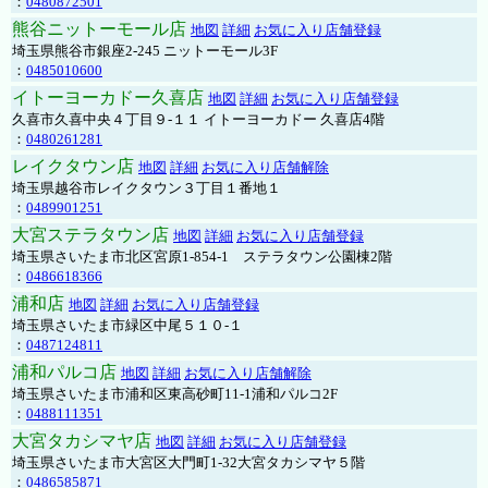
：
0480872501
熊谷ニットーモール店
地図
詳細
お気に入り店舗登録
埼玉県熊谷市銀座2-245 ニットーモール3F
：
0485010600
イトーヨーカドー久喜店
地図
詳細
お気に入り店舗登録
久喜市久喜中央４丁目９-１１ イトーヨーカドー 久喜店4階
：
0480261281
レイクタウン店
地図
詳細
お気に入り店舗解除
埼玉県越谷市レイクタウン３丁目１番地１
：
0489901251
大宮ステラタウン店
地図
詳細
お気に入り店舗登録
埼玉県さいたま市北区宮原1-854-1 ステラタウン公園棟2階
：
0486618366
浦和店
地図
詳細
お気に入り店舗登録
埼玉県さいたま市緑区中尾５１０-１
：
0487124811
浦和パルコ店
地図
詳細
お気に入り店舗解除
埼玉県さいたま市浦和区東高砂町11-1浦和パルコ2F
：
0488111351
大宮タカシマヤ店
地図
詳細
お気に入り店舗登録
埼玉県さいたま市大宮区大門町1-32大宮タカシマヤ５階
：
0486585871