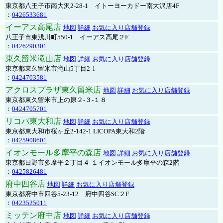
東京都八王子市南大沢2-28-1 イトーヨーカドー南大沢店4F
：
0426533681
イーアス高尾店
地図
詳細
お気に入り店舗登録
八王子市東浅川町550-1 イーアス高尾２F
：
0426290301
東久留米滝山店
地図
詳細
お気に入り店舗登録
東京都東久留米市滝山5丁目2-1
：
0424703581
アクロスプラザ東久留米店
地図
詳細
お気に入り店舗登録
東京都東久留米市上の原２-３-１８
：
0424705701
リコパ東大和店
地図
詳細
お気に入り店舗登録
東京都東大和市桜ヶ丘2-142-1 LICOPA東大和2階
：
0425908601
イオンモール多摩平の森店
地図
詳細
お気に入り店舗登録
東京都日野市多摩平２丁目４-１イオンモール多摩平の森2階
：
0425826481
府中四谷店
地図
詳細
お気に入り店舗登録
東京都府中市四谷5-23-12 府中四谷SC２F
：
0423525011
ミッテン府中店
地図
詳細
お気に入り店舗登録