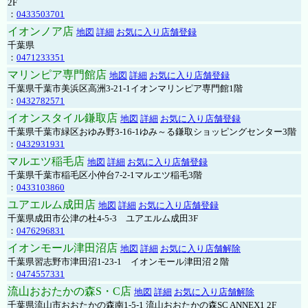
2F
：
0433503701
イオンノア店
地図
詳細
お気に入り店舗登録
千葉県
：
0471233351
マリンピア専門館店
地図
詳細
お気に入り店舗登録
千葉県千葉市美浜区高洲3-21-1イオンマリンピア専門館1階
：
0432782571
イオンスタイル鎌取店
地図
詳細
お気に入り店舗登録
千葉県千葉市緑区おゆみ野3-16-1ゆみ～る鎌取ショッピングセンター3階
：
0432931931
マルエツ稲毛店
地図
詳細
お気に入り店舗登録
千葉県千葉市稲毛区小仲台7-2-1マルエツ稲毛3階
：
0433103860
ユアエルム成田店
地図
詳細
お気に入り店舗登録
千葉県成田市公津の杜4-5-3 ユアエルム成田3F
：
0476296831
イオンモール津田沼店
地図
詳細
お気に入り店舗解除
千葉県習志野市津田沼1-23-1 イオンモール津田沼２階
：
0474557331
流山おおたかの森S・C店
地図
詳細
お気に入り店舗解除
千葉県流山市おおたかの森南1-5-1 流山おおたかの森SC ANNEX1 2F