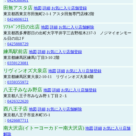
：
0424388901
田無アスタ店
地図
詳細
お気に入り店舗登録
東京都西東京市田無町2-1-1 アスタ田無専門店棟2階
：
0424606121
ｿﾌﾄﾊﾞﾝｸ日の出店
地図
詳細
お気に入り店舗解除
東京都西多摩郡日の出町大字平井字三吉野桜木237-3 ノジマイオンモー
ル日の出2Ｆ
：
0425888729
練馬駅前店
地図
詳細
お気に入り店舗登録
東京都練馬区練馬1丁目3-10 2階
：
0359123081
リヴィンオズ大泉店
地図
詳細
お気に入り店舗登録
東京都練馬区東大泉2-10-11 リヴィンオズ大泉4階
：
0359355972
八王子みなみ野店
地図
詳細
お気に入り店舗登録
東京都八王子市みなみ野１丁目２-１
：
0426322620
西八王子店
地図
詳細
お気に入り店舗解除
東京都八王子市並木町35-1
：
0426687711
南大沢店(イトーヨーカドー南大沢店)
地図
詳細
お気に入り店舗
解除