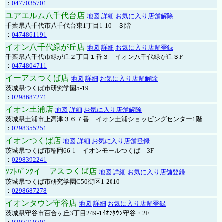
：
0477035701
ユアエルム八千代台店
地図
詳細
お気に入り店舗解除
千葉県八千代市八千代台東1丁目1-10 ３階
：
0474861191
イオン八千代緑が丘店
地図
詳細
お気に入り店舗登録
千葉県八千代市緑が丘２丁目１番３ イオン八千代緑が丘３F
：
0474804711
イーアスつくば店
地図
詳細
お気に入り店舗解除
茨城県つくば市研究学園5-19
：
0298687271
イオン土浦店
地図
詳細
お気に入り店舗解除
茨城県土浦市上高津３６７番 イオン土浦ショッピングセンター1階
：
0298355251
イオンつくば店
地図
詳細
お気に入り店舗登録
茨城県つくば市稲岡66-1 イオンモールつくば 3F
：
0298392241
ｿﾌﾄﾊﾞﾝｸイーアスつくば店
地図
詳細
お気に入り店舗登録
茨城県つくば市研究学園C50街区1-2010
：
0298687278
イオンタウン守谷店
地図
詳細
お気に入り店舗登録
茨城県守谷市百合ヶ丘3丁目249-1ｲｵﾝﾀｳﾝ守谷・2F
：
0297210701