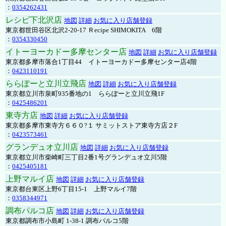
：
0354262431
レシピ下北沢店
地図
詳細
お気に入り店舗登録
東京都世田谷区北沢2-20-17 Ｒecipe SHIMOKITA 6階
：
0354330450
イトーヨーカドー多摩センター店
地図
詳細
お気に入り店舗登録
東京都多摩市落合1丁目44 イトーヨーカドー多摩センター店4階
：
0423110191
ららぽーと立川立飛店
地図
詳細
お気に入り店舗登録
東京都立川市泉町935番地の1 ららぽーと立川立飛1F
：
0425486201
東寺方店
地図
詳細
お気に入り店舗登録
東京都多摩市東寺方６６０?１ サミットストア東寺方店２F
：
0423573461
グランデュオ立川店
地図
詳細
お気に入り店舗登録
東京都立川市柴崎町三丁目2番1号グランデュオ立川5階
：
0425405181
上野マルイ店
地図
詳細
お気に入り店舗登録
東京都台東区上野6丁目15-1 上野マルイ7階
：
0358344971
調布パルコ店
地図
詳細
お気に入り店舗登録
東京都調布市小島町 1-38-1 調布パルコ5階