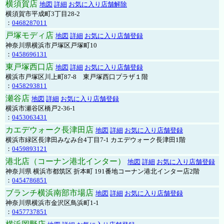
横須賀店
地図
詳細
お気に入り店舗解除
横須賀市平成町3丁目28-2
：
0468287011
戸塚モディ店
地図
詳細
お気に入り店舗登録
神奈川県横浜市戸塚区戸塚町10
：
0458696131
東戸塚西口店
地図
詳細
お気に入り店舗登録
横浜市戸塚区川上町87-8 東戸塚西口プラザ１階
：
0458293811
瀬谷店
地図
詳細
お気に入り店舗登録
横浜市瀬谷区橋戸2-36-1
：
0453063431
カエデウォーク長津田店
地図
詳細
お気に入り店舗登録
横浜市緑区長津田みなみ台4丁目7-1 カエデウォーク長津田1階
：
0459893121
港北店（コーナン港北インター）
地図
詳細
お気に入り店舗登録
神奈川県 横浜市都筑区 折本町 191番地コーナン港北インター店2階
：
0454786851
ブランチ横浜南部市場店
地図
詳細
お気に入り店舗登録
神奈川県横浜市金沢区鳥浜町1-1
：
0457737851