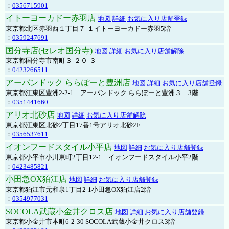
：
0356715901
イトーヨーカドー赤羽店
地図
詳細
お気に入り店舗登録
東京都北区赤羽西１丁目７-１イトーヨーカドー赤羽5階
：
0359247691
国分寺店(セレオ国分寺)
地図
詳細
お気に入り店舗解除
東京都国分寺市南町３-２０-３
：
0423266511
アーバンドック ららぽーと豊洲店
地図
詳細
お気に入り店舗登録
東京都江東区豊洲2-2-1 アーバンドック ららぽーと豊洲３ 3階
：
0351441660
アリオ北砂店
地図
詳細
お気に入り店舗解除
東京都江東区北砂2丁目17番1号アリオ北砂2F
：
0356537611
イオンフードスタイル小平店
地図
詳細
お気に入り店舗登録
東京都小平市小川東町2丁目12-1 イオンフードスタイル小平2階
：
0423485821
小田急OX狛江店
地図
詳細
お気に入り店舗登録
東京都狛江市元和泉1丁目2-1小田急OX狛江店2階
：
0354977031
SOCOLA武蔵小金井クロス店
地図
詳細
お気に入り店舗登録
東京都小金井市本町6-2-30 SOCOLA武蔵小金井クロス3階