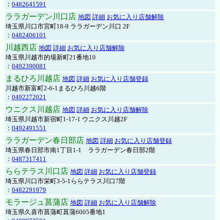
：
0482641591
ララガーデン川口店
地図
詳細
お気に入り店舗解除
埼玉県川口市宮町18-9 ララガーデン川口 2F
：
0482406101
川越西店
地図
詳細
お気に入り店舗解除
埼玉県川越市的場新町21番地10
：
0492390081
まるひろ川越店
地図
詳細
お気に入り店舗登録
川越市新富町2-6-1まるひろ川越6階
：
0492272021
ウニクス川越店
地図
詳細
お気に入り店舗解除
埼玉県川越市新宿町1-17-1 ウニクス川越2F
：
0492491551
ララガーデン春日部店
地図
詳細
お気に入り店舗登録
埼玉県春日部市南1丁目1-1 ララガーデン春日部2階
：
0487317411
ららテラス川口店
地図
詳細
お気に入り店舗登録
埼玉県川口市栄町3-5-1ららテラス川口7階
：
0482291979
モラージュ菖蒲店
地図
詳細
お気に入り店舗解除
埼玉県久喜市菖蒲町菖蒲6005番地1