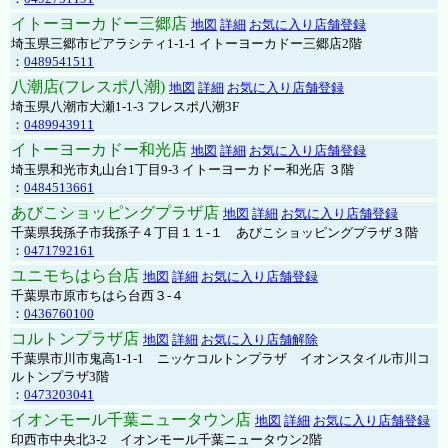
イトーヨーカドー三郷店
地図
詳細
お気に入り店舗登録
埼玉県三郷市ピアラシティ1-1-1 イトーヨーカドー三郷店2階
：
0489541511
八潮店(フレスポ八潮)
地図
詳細
お気に入り店舗登録
埼玉県八潮市大瀬1-1-3 フレスポ八潮3F
：
0489943911
イトーヨーカドー和光店
地図
詳細
お気に入り店舗登録
埼玉県和光市丸山台1丁目9-3 イトーヨーカドー和光店 ３階
：
0484513661
あびこショッピングプラザ店
地図
詳細
お気に入り店舗登録
千葉県我孫子市我孫子４丁目１１-１ あびこショッピングプラザ３階
：
0471792161
ユニモちはら台店
地図
詳細
お気に入り店舗登録
千葉県市原市ちはら台西３-４
：
0436760100
コルトンプラザ店
地図
詳細
お気に入り店舗解除
千葉県市川市鬼高1-1-1 ニッケコルトンプラザ イオンスタイル市川コ
ルトンプラザ3階
：
0473203041
イオンモール千葉ニュータウン店
地図
詳細
お気に入り店舗登録
印西市中央北3-2 イオンモール千葉ニュータウン2階