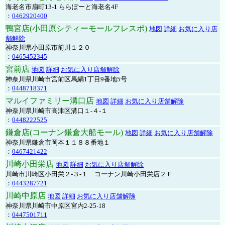
海老名市扇町13-1 ららぽーと海老名4F
：
0462920400
鴨宮店(小田原シティーモールフレスポ)
地図
詳細
お気に入り店
舗解除
神奈川県小田原市前川１２０
：
0465452345
宮前店
地図
詳細
お気に入り店舗解除
神奈川県川崎市宮前区馬絹1丁目9番地5号
：
0448718371
マルイファミリー溝口店
地図
詳細
お気に入り店舗解除
神奈川県川崎市高津区溝口１-４-１
：
0448222525
鎌倉店(コーナン鎌倉大船モール)
地図
詳細
お気に入り店舗解除
神奈川県鎌倉市岡本１１８８番地１
：
0467421422
川崎小田栄店
地図
詳細
お気に入り店舗解除
川崎市川崎区小田栄２‐３‐１ コーナン川崎小田栄店２Ｆ
：
0443287721
川崎中原店
地図
詳細
お気に入り店舗解除
神奈川県川崎市中原区宮内2-25-18
：
0447501711