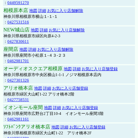
：
0449591270
相模原本店
地図
詳細
お気に入り店舗解除
神奈川県相模原市横山１-１-１
：
0427531516
NEW城山店
地図
詳細
お気に入り店舗解除
神奈川県相模原市緑区向原4-2-3
：
0427830611
座間店
地図
詳細
お気に入り店舗解除
神奈川県座間市小松原１-４３-２３
：
0462981701
オーディオスクエア相模原
地図
詳細
お気に入り店舗登録
神奈川県相模原市中央区横山1-1-1 ノジマ相模原本店内
：
0427301326
アリオ橋本店
地図
詳細
お気に入り店舗登録
相模原市緑区大山町1-22 アリオ橋本2階
：
0427758531
イオンモール座間
地図
詳細
お気に入り店舗登録
神奈川県座間市広野台2丁目10-4 イオンモール座間3階
：
0462981161
ｿﾌﾄﾊﾞﾝｸアリオ橋本店
地図
詳細
お気に入り店舗登録
神奈川県相模原市緑区大山町1-22 アリオ橋本2F