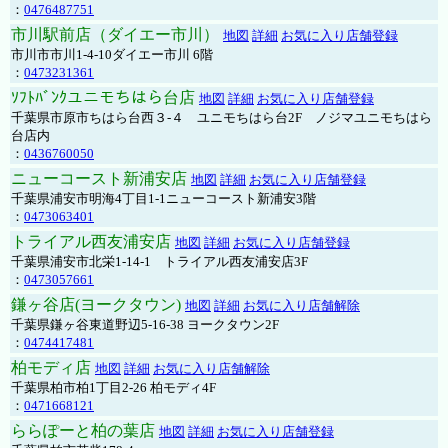
：
0476487751
市川駅前店（ダイエー市川）
地図
詳細
お気に入り店舗登録
市川市市川1-4-10ダイエー市川 6階
：
0473231361
ｿﾌﾄﾊﾞﾝｸユニモちはら台店
地図
詳細
お気に入り店舗登録
千葉県市原市ちはら台西３-４ ユニモちはら台2F ノジマユニモちはら
台店内
：
0436760050
ニューコースト新浦安店
地図
詳細
お気に入り店舗登録
千葉県浦安市明海4丁目1-1ニューコースト新浦安3階
：
0473063401
トライアル西友浦安店
地図
詳細
お気に入り店舗登録
千葉県浦安市北栄1-14-1 トライアル西友浦安店3F
：
0473057661
鎌ヶ谷店(ヨークタウン)
地図
詳細
お気に入り店舗解除
千葉県鎌ヶ谷東道野辺5-16-38 ヨークタウン2F
：
0474417481
柏モディ店
地図
詳細
お気に入り店舗解除
千葉県柏市柏1丁目2-26 柏モディ4F
：
0471668121
ららぽーと柏の葉店
地図
詳細
お気に入り店舗登録