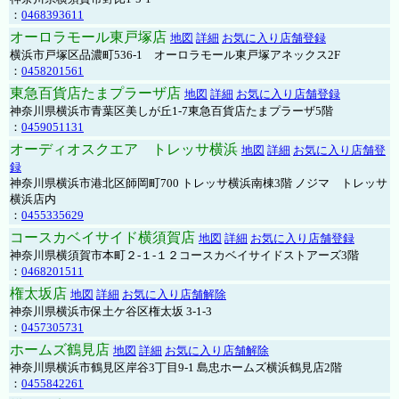
：
0468393611
オーロラモール東戸塚店
地図
詳細
お気に入り店舗登録
横浜市戸塚区品濃町536-1 オーロラモール東戸塚アネックス2F
：
0458201561
東急百貨店たまプラーザ店
地図
詳細
お気に入り店舗登録
神奈川県横浜市青葉区美しが丘1-7東急百貨店たまプラーザ5階
：
0459051131
オーディオスクエア トレッサ横浜
地図
詳細
お気に入り店舗登
録
神奈川県横浜市港北区師岡町700 トレッサ横浜南棟3階 ノジマ トレッサ
横浜店内
：
0455335629
コースカベイサイド横須賀店
地図
詳細
お気に入り店舗登録
神奈川県横須賀市本町２-１-１２コースカベイサイドストアーズ3階
：
0468201511
権太坂店
地図
詳細
お気に入り店舗解除
神奈川県横浜市保土ケ谷区権太坂 3-1-3
：
0457305731
ホームズ鶴見店
地図
詳細
お気に入り店舗解除
神奈川県横浜市鶴見区岸谷3丁目9-1 島忠ホームズ横浜鶴見店2階
：
0455842261