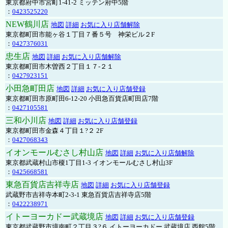
東京都府中市宮町1-41-2 ミッテン府中5階
：
0423525220
NEW鶴川店
地図
詳細
お気に入り店舗解除
東京都町田市能ヶ谷１丁目７番５号 神栄ビル２F
：
0427376031
忠生店
地図
詳細
お気に入り店舗解除
東京都町田市木曽西２丁目１７-２１
：
0427923151
小田急町田店
地図
詳細
お気に入り店舗登録
東京都町田市原町田6-12-20 小田急百貨店町田店7階
：
0427105581
三和小川店
地図
詳細
お気に入り店舗登録
東京都町田市金森４丁目１?２ 2F
：
0427068343
イオンモールむさし村山店
地図
詳細
お気に入り店舗解除
東京都武蔵村山市榎1丁目1-3 イオンモールむさし村山3F
：
0425668581
東急百貨店吉祥寺店
地図
詳細
お気に入り店舗登録
武蔵野市吉祥寺本町2-3-1 東急百貨店吉祥寺店5階
：
0422238971
イトーヨーカドー武蔵境店
地図
詳細
お気に入り店舗登録
東京都武蔵野市境南町２丁目３?６ イトーヨーカドー 武蔵境店 西館5階