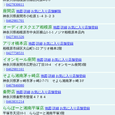
：
0427830611
座間店
地図
詳細
お気に入り店舗解除
神奈川県座間市小松原１-４３-２３
：
0462981701
オーディオスクエア相模原
地図
詳細
お気に入り店舗登録
神奈川県相模原市中央区横山1-1-1 ノジマ相模原本店内
：
0427301326
アリオ橋本店
地図
詳細
お気に入り店舗登録
相模原市緑区大山町1-22 アリオ橋本2階
：
0427758531
イオンモール座間
地図
詳細
お気に入り店舗登録
神奈川県座間市広野台2丁目10-4 イオンモール座間3階
：
0462981161
そよら湘南茅ヶ崎店
地図
詳細
お気に入り店舗登録
神奈川県茅ヶ崎市茅ヶ崎2‐7‐71 そよら湘南茅ヶ崎３F
：
0467846080
秦野店
地図
詳細
お気に入り店舗登録
神奈川県秦野市曽屋４７８４
：
0463831214
ららぽーと湘南平塚店
地図
詳細
お気に入り店舗登録
平塚市天沼10-1 ららぽーと湘南平塚3階