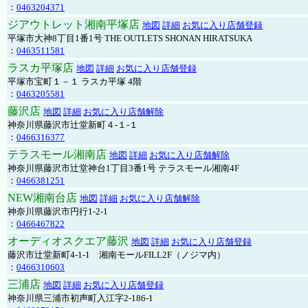
：
0463204371
ジアウトレット湘南平塚店
地図
詳細
お気に入り店舗登録
平塚市大神8丁目1番1号 THE OUTLETS SHONAN HIRATSUKA
：
0463511581
ラスカ平塚店
地図
詳細
お気に入り店舗登録
平塚市宝町１－１ ラスカ平塚 4階
：
0463205581
藤沢店
地図
詳細
お気に入り店舗解除
神奈川県藤沢市辻堂新町４-１-１
：
0466316377
テラスモール湘南店
地図
詳細
お気に入り店舗解除
神奈川県藤沢市辻堂神台1丁目3番1号 テラスモール湘南4F
：
0466381251
NEW湘南台店
地図
詳細
お気に入り店舗解除
神奈川県藤沢市円行1-2-1
：
0466467822
オーディオスクエア藤沢
地図
詳細
お気に入り店舗登録
藤沢市辻堂新町4-1-1 湘南モールFILL2F（ノジマ内）
：
0466310603
三浦店
地図
詳細
お気に入り店舗登録
神奈川県三浦市初声町入江字2-186-1