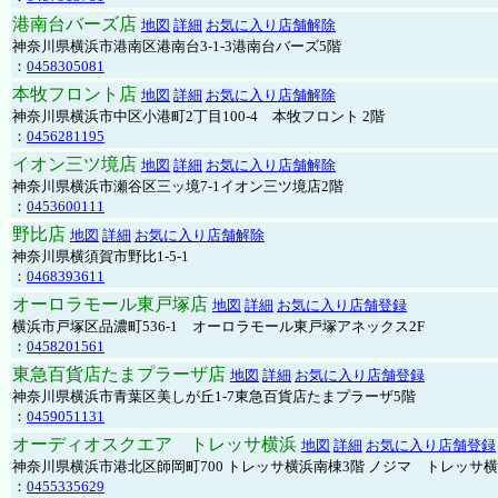
港南台バーズ店
地図
詳細
お気に入り店舗解除
神奈川県横浜市港南区港南台3-1-3港南台バーズ5階
：
0458305081
本牧フロント店
地図
詳細
お気に入り店舗解除
神奈川県横浜市中区小港町2丁目100-4 本牧フロント 2階
：
0456281195
イオン三ツ境店
地図
詳細
お気に入り店舗解除
神奈川県横浜市瀬谷区三ッ境7-1イオン三ツ境店2階
：
0453600111
野比店
地図
詳細
お気に入り店舗解除
神奈川県横須賀市野比1-5-1
：
0468393611
オーロラモール東戸塚店
地図
詳細
お気に入り店舗登録
横浜市戸塚区品濃町536-1 オーロラモール東戸塚アネックス2F
：
0458201561
東急百貨店たまプラーザ店
地図
詳細
お気に入り店舗登録
神奈川県横浜市青葉区美しが丘1-7東急百貨店たまプラーザ5階
：
0459051131
オーディオスクエア トレッサ横浜
地図
詳細
お気に入り店舗登録
神奈川県横浜市港北区師岡町700 トレッサ横浜南棟3階 ノジマ トレッサ
：
0455335629