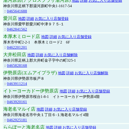
湯河原店(アクロスプラザ湯河原)
地図
詳細
お気に入り店舗登録
神奈川県足柄下郡湯河原町中央1-1617-54
：
0465641688
愛川店
地図
詳細
お気に入り店舗登録
神奈川県愛甲郡愛川町中津９７５-１
：
0462841562
本厚木ミロード店
地図
詳細
お気に入り店舗登録
厚木市中町2-2-1 本厚木ミロード2 6F
：
0462201201
大井松田店
地図
詳細
お気に入り店舗解除
神奈川県足柄上郡大井町金子字中の町325-1
：
0465828168
伊勢原店(エムアイプラザ)
地図
詳細
お気に入り店舗解除
神奈川県伊勢原市板戸８
：
0463911214
イトーヨーカドー伊勢原店
地図
詳細
お気に入り店舗登録
神奈川県伊勢原市桜台1-8-1 イトーヨーカドー伊勢原4階
：
0463920161
海老名マルイ店
地図
詳細
お気に入り店舗登録
神奈川県海老名市中央１丁目６-１海老名マルイ4階
：
0462925181
ららぽーと海老名店
地図
詳細
お気に入り店舗登録