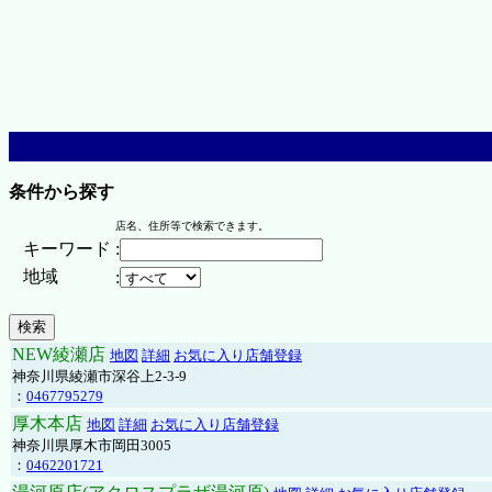
条件から探す
店名、住所等で検索できます。
キーワード
:
地域
:
NEW綾瀬店
地図
詳細
お気に入り店舗登録
神奈川県綾瀬市深谷上2-3-9
：
0467795279
厚木本店
地図
詳細
お気に入り店舗登録
神奈川県厚木市岡田3005
：
0462201721