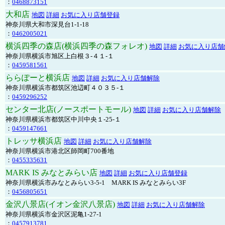
：
0468873151
大和店
地図
詳細
お気に入り店舗登録
神奈川県大和市深見台1-1-18
：
0462005021
横浜四季の森店(横浜四季の森フォレオ)
地図
詳細
お気に入り店舗
神奈川県横浜市旭区上白根３-４１-１
：
0459581561
ららぽーと横浜店
地図
詳細
お気に入り店舗解除
神奈川県横浜市都筑区池辺町４０３５-１
：
0459296252
センター北店(ノースポートモール)
地図
詳細
お気に入り店舗解除
神奈川県横浜市都筑区中川中央１-25-１
：
0459147661
トレッサ横浜店
地図
詳細
お気に入り店舗解除
神奈川県横浜市港北区師岡町700番地
：
0455335631
MARK IS みなとみらい店
地図
詳細
お気に入り店舗登録
神奈川県横浜市みなとみらい3-5-1 MARK IS みなとみらい3F
：
0456805651
金沢八景店(イオン金沢八景店)
地図
詳細
お気に入り店舗解除
神奈川県横浜市金沢区泥亀1-27-1
：
0457913781