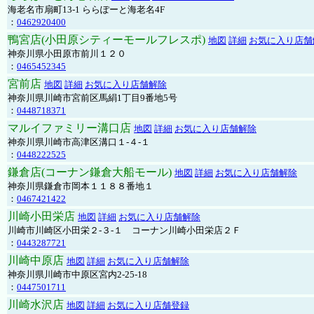
海老名市扇町13-1 ららぽーと海老名4F
：
0462920400
鴨宮店(小田原シティーモールフレスポ)
地図
詳細
お気に入り店舗
神奈川県小田原市前川１２０
：
0465452345
宮前店
地図
詳細
お気に入り店舗解除
神奈川県川崎市宮前区馬絹1丁目9番地5号
：
0448718371
マルイファミリー溝口店
地図
詳細
お気に入り店舗解除
神奈川県川崎市高津区溝口１-４-１
：
0448222525
鎌倉店(コーナン鎌倉大船モール)
地図
詳細
お気に入り店舗解除
神奈川県鎌倉市岡本１１８８番地１
：
0467421422
川崎小田栄店
地図
詳細
お気に入り店舗解除
川崎市川崎区小田栄２‐３‐１ コーナン川崎小田栄店２Ｆ
：
0443287721
川崎中原店
地図
詳細
お気に入り店舗解除
神奈川県川崎市中原区宮内2-25-18
：
0447501711
川崎水沢店
地図
詳細
お気に入り店舗登録