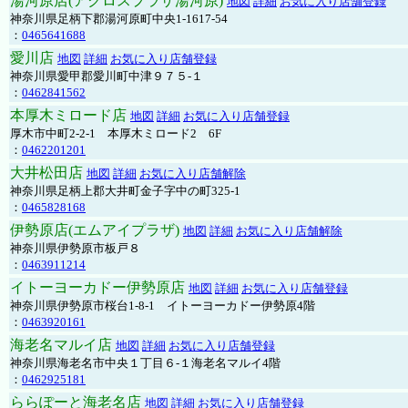
湯河原店(アクロスプラザ湯河原)
地図
詳細
お気に入り店舗登録
神奈川県足柄下郡湯河原町中央1-1617-54
：
0465641688
愛川店
地図
詳細
お気に入り店舗登録
神奈川県愛甲郡愛川町中津９７５-１
：
0462841562
本厚木ミロード店
地図
詳細
お気に入り店舗登録
厚木市中町2-2-1 本厚木ミロード2 6F
：
0462201201
大井松田店
地図
詳細
お気に入り店舗解除
神奈川県足柄上郡大井町金子字中の町325-1
：
0465828168
伊勢原店(エムアイプラザ)
地図
詳細
お気に入り店舗解除
神奈川県伊勢原市板戸８
：
0463911214
イトーヨーカドー伊勢原店
地図
詳細
お気に入り店舗登録
神奈川県伊勢原市桜台1-8-1 イトーヨーカドー伊勢原4階
：
0463920161
海老名マルイ店
地図
詳細
お気に入り店舗登録
神奈川県海老名市中央１丁目６-１海老名マルイ4階
：
0462925181
ららぽーと海老名店
地図
詳細
お気に入り店舗登録