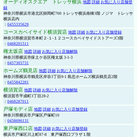
オーディオスクエア トレッサ横浜
地図
詳細
お気に入り店舗登
録
神奈川県横浜市港北区師岡町700 トレッサ横浜南棟3階 ノジマ トレッサ
横浜店内
：
0455335629
コースカベイサイド横須賀店
地図
詳細
お気に入り店舗登録
神奈川県横須賀市本町２-１-１２コースカベイサイドストアーズ3階
：
0468201511
権太坂店
地図
詳細
お気に入り店舗解除
神奈川県横浜市保土ケ谷区権太坂 3-1-3
：
0457305731
ホームズ鶴見店
地図
詳細
お気に入り店舗解除
神奈川県横浜市鶴見区岸谷3丁目9-1 島忠ホームズ横浜鶴見店2階
：
0455842261
横須賀店
地図
詳細
お気に入り店舗解除
横須賀市平成町3丁目28-2
：
0468287011
戸塚モディ店
地図
詳細
お気に入り店舗登録
神奈川県横浜市戸塚区戸塚町10
：
0458696131
東戸塚西口店
地図
詳細
お気に入り店舗登録
横浜市戸塚区川上町87-8 東戸塚西口プラザ１階