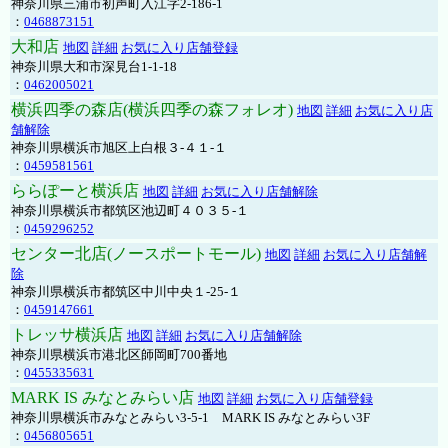
神奈川県三浦市初声町入江字2-186-1
：
0468873151
大和店
地図
詳細
お気に入り店舗登録
神奈川県大和市深見台1-1-18
：
0462005021
横浜四季の森店(横浜四季の森フォレオ)
地図
詳細
お気に入り店
舗解除
神奈川県横浜市旭区上白根３-４１-１
：
0459581561
ららぽーと横浜店
地図
詳細
お気に入り店舗解除
神奈川県横浜市都筑区池辺町４０３５-１
：
0459296252
センター北店(ノースポートモール)
地図
詳細
お気に入り店舗解
除
神奈川県横浜市都筑区中川中央１-25-１
：
0459147661
トレッサ横浜店
地図
詳細
お気に入り店舗解除
神奈川県横浜市港北区師岡町700番地
：
0455335631
MARK IS みなとみらい店
地図
詳細
お気に入り店舗登録
神奈川県横浜市みなとみらい3-5-1 MARK IS みなとみらい3F
：
0456805651