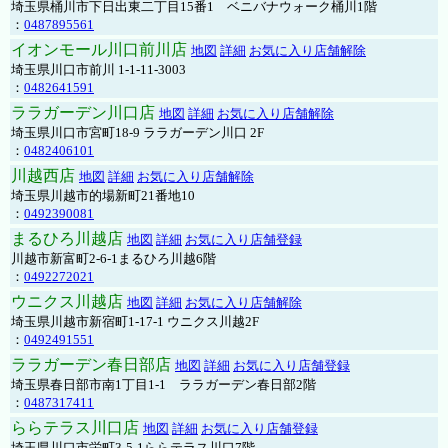
埼玉県桶川市下日出東二丁目15番1 ベニバナウォーク桶川1階
：
0487895561
イオンモール川口前川店
地図
詳細
お気に入り店舗解除
埼玉県川口市前川 1-1-11-3003
：
0482641591
ララガーデン川口店
地図
詳細
お気に入り店舗解除
埼玉県川口市宮町18-9 ララガーデン川口 2F
：
0482406101
川越西店
地図
詳細
お気に入り店舗解除
埼玉県川越市的場新町21番地10
：
0492390081
まるひろ川越店
地図
詳細
お気に入り店舗登録
川越市新富町2-6-1まるひろ川越6階
：
0492272021
ウニクス川越店
地図
詳細
お気に入り店舗解除
埼玉県川越市新宿町1-17-1 ウニクス川越2F
：
0492491551
ララガーデン春日部店
地図
詳細
お気に入り店舗登録
埼玉県春日部市南1丁目1-1 ララガーデン春日部2階
：
0487317411
ららテラス川口店
地図
詳細
お気に入り店舗登録
埼玉県川口市栄町3-5-1ららテラス川口7階