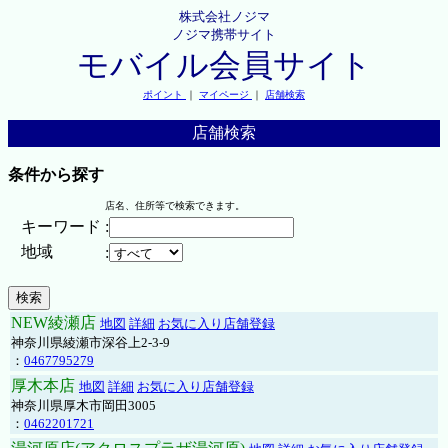
株式会社ノジマ
ノジマ携帯サイト
モバイル会員サイト
ポイント
｜
マイページ
｜
店舗検索
店舗検索
条件から探す
店名、住所等で検索できます。
キーワード
:
地域
:
NEW綾瀬店
地図
詳細
お気に入り店舗登録
神奈川県綾瀬市深谷上2-3-9
：
0467795279
厚木本店
地図
詳細
お気に入り店舗登録
神奈川県厚木市岡田3005
：
0462201721