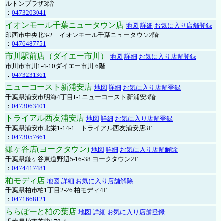
ルトンプラザ3階
：
0473203041
イオンモール千葉ニュータウン店
地図
詳細
お気に入り店舗登録
印西市中央北3-2 イオンモール千葉ニュータウン2階
：
0476487751
市川駅前店（ダイエー市川）
地図
詳細
お気に入り店舗登録
市川市市川1-4-10ダイエー市川 6階
：
0473231361
ニューコースト新浦安店
地図
詳細
お気に入り店舗登録
千葉県浦安市明海4丁目1-1ニューコースト新浦安3階
：
0473063401
トライアル西友浦安店
地図
詳細
お気に入り店舗登録
千葉県浦安市北栄1-14-1 トライアル西友浦安店3F
：
0473057661
鎌ヶ谷店(ヨークタウン)
地図
詳細
お気に入り店舗解除
千葉県鎌ヶ谷東道野辺5-16-38 ヨークタウン2F
：
0474417481
柏モディ店
地図
詳細
お気に入り店舗解除
千葉県柏市柏1丁目2-26 柏モディ4F
：
0471668121
ららぽーと柏の葉店
地図
詳細
お気に入り店舗登録