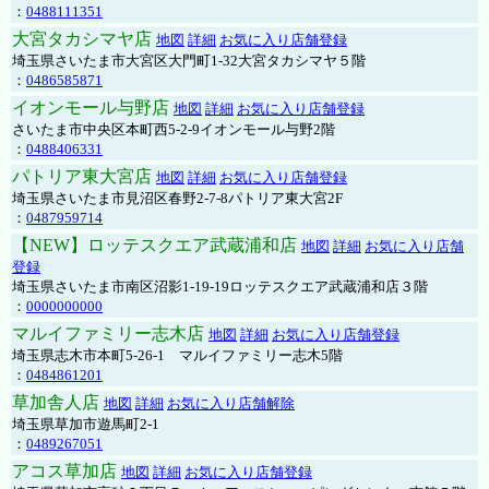
：
0488111351
大宮タカシマヤ店
地図
詳細
お気に入り店舗登録
埼玉県さいたま市大宮区大門町1-32大宮タカシマヤ５階
：
0486585871
イオンモール与野店
地図
詳細
お気に入り店舗登録
さいたま市中央区本町西5-2-9イオンモール与野2階
：
0488406331
パトリア東大宮店
地図
詳細
お気に入り店舗登録
埼玉県さいたま市見沼区春野2-7-8パトリア東大宮2F
：
0487959714
【NEW】ロッテスクエア武蔵浦和店
地図
詳細
お気に入り店舗
登録
埼玉県さいたま市南区沼影1-19-19ロッテスクエア武蔵浦和店３階
：
0000000000
マルイファミリー志木店
地図
詳細
お気に入り店舗登録
埼玉県志木市本町5-26-1 マルイファミリー志木5階
：
0484861201
草加舎人店
地図
詳細
お気に入り店舗解除
埼玉県草加市遊馬町2-1
：
0489267051
アコス草加店
地図
詳細
お気に入り店舗登録