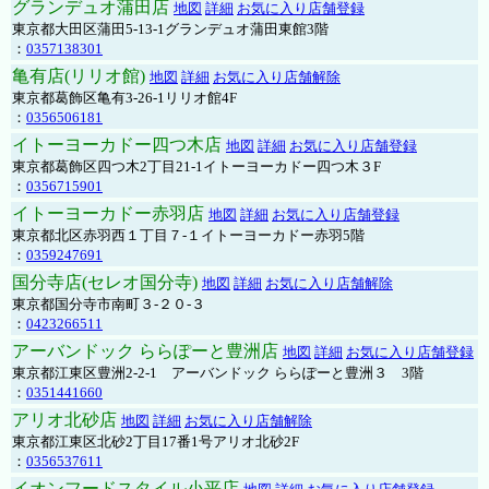
グランデュオ蒲田店
地図
詳細
お気に入り店舗登録
東京都大田区蒲田5-13-1グランデュオ蒲田東館3階
：
0357138301
亀有店(リリオ館)
地図
詳細
お気に入り店舗解除
東京都葛飾区亀有3-26-1リリオ館4F
：
0356506181
イトーヨーカドー四つ木店
地図
詳細
お気に入り店舗登録
東京都葛飾区四つ木2丁目21-1イトーヨーカドー四つ木３F
：
0356715901
イトーヨーカドー赤羽店
地図
詳細
お気に入り店舗登録
東京都北区赤羽西１丁目７-１イトーヨーカドー赤羽5階
：
0359247691
国分寺店(セレオ国分寺)
地図
詳細
お気に入り店舗解除
東京都国分寺市南町３-２０-３
：
0423266511
アーバンドック ららぽーと豊洲店
地図
詳細
お気に入り店舗登録
東京都江東区豊洲2-2-1 アーバンドック ららぽーと豊洲３ 3階
：
0351441660
アリオ北砂店
地図
詳細
お気に入り店舗解除
東京都江東区北砂2丁目17番1号アリオ北砂2F
：
0356537611
イオンフードスタイル小平店