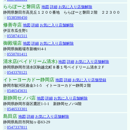
ららぽーと磐田店
地図
詳細
お気に入り店舗解除
静岡県磐田市高見丘１２００番地 ららぽーと磐田２階 ２２３００
：
0538590450
修善寺店
地図
詳細
お気に入り店舗解除
伊豆市瓜生野1
：
0558741511
御殿場店
地図
詳細
お気に入り店舗解除
静岡県御殿場市新橋914-1
：
0550701411
清水店(ベイドリーム清水)
地図
詳細
お気に入り店舗解除
静岡県静岡市清水区駒越北町８番１号ベイドリーム清水２Ｆ
：
0543370121
イトーヨーカドー静岡店
地図
詳細
お気に入り店舗登録
静岡市駿河区曲金3-1-5 イトーヨーカドー静岡２階
：
0546545631
新静岡セノバ店
地図
詳細
お気に入り店舗解除
静岡県静岡市葵区鷹匠1-1-1 新静岡セノバ4階
：
0546533301
島田店
地図
詳細
お気に入り店舗解除
静岡県島田市阿知ヶ谷63-29
：
0547337811