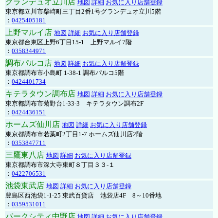
グランデュオ立川店
地図
詳細
お気に入り店舗登録
東京都立川市柴崎町三丁目2番1号グランデュオ立川5階
：
0425405181
上野マルイ店
地図
詳細
お気に入り店舗登録
東京都台東区上野6丁目15-1 上野マルイ7階
：
0358344971
調布パルコ店
地図
詳細
お気に入り店舗登録
東京都調布市小島町 1-38-1 調布パルコ5階
：
0424401734
キテラタウン調布店
地図
詳細
お気に入り店舗登録
東京都調布市菊野台1-33-3 キテラタウン調布2F
：
0424436151
ホームズ仙川店
地図
詳細
お気に入り店舗登録
東京都調布市若葉町2丁目1-7 ホームズ仙川店2階
：
0353847711
三鷹東八店
地図
詳細
お気に入り店舗登録
東京都調布市深大寺東町８丁目３３-１
：
0422706531
池袋東武店
地図
詳細
お気に入り店舗登録
豊島区西池袋1-1-25 東武百貨店 池袋店4F 8～10番地
：
0359531011
パークシティ中野店
地図
詳細
お気に入り店舗登録