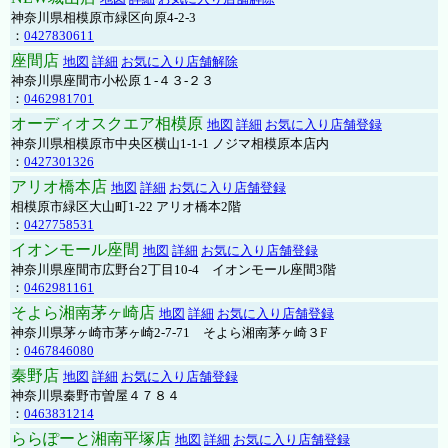
神奈川県相模原市緑区向原4-2-3
：
0427830611
座間店
地図
詳細
お気に入り店舗解除
神奈川県座間市小松原１-４３-２３
：
0462981701
オーディオスクエア相模原
地図
詳細
お気に入り店舗登録
神奈川県相模原市中央区横山1-1-1 ノジマ相模原本店内
：
0427301326
アリオ橋本店
地図
詳細
お気に入り店舗登録
相模原市緑区大山町1-22 アリオ橋本2階
：
0427758531
イオンモール座間
地図
詳細
お気に入り店舗登録
神奈川県座間市広野台2丁目10-4 イオンモール座間3階
：
0462981161
そよら湘南茅ヶ崎店
地図
詳細
お気に入り店舗登録
神奈川県茅ヶ崎市茅ヶ崎2‐7‐71 そよら湘南茅ヶ崎３F
：
0467846080
秦野店
地図
詳細
お気に入り店舗登録
神奈川県秦野市曽屋４７８４
：
0463831214
ららぽーと湘南平塚店
地図
詳細
お気に入り店舗登録