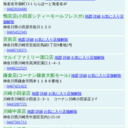
海老名市扇町13-1 ららぽーと海老名4F
：
0462920400
鴨宮店(小田原シティーモールフレスポ)
地図
詳細
お気に入り店
舗解除
神奈川県小田原市前川１２０
：
0465452345
宮前店
地図
詳細
お気に入り店舗解除
神奈川県川崎市宮前区馬絹1丁目9番地5号
：
0448718371
マルイファミリー溝口店
地図
詳細
お気に入り店舗解除
神奈川県川崎市高津区溝口１-４-１
：
0448222525
鎌倉店(コーナン鎌倉大船モール)
地図
詳細
お気に入り店舗解除
神奈川県鎌倉市岡本１１８８番地１
：
0467421422
川崎小田栄店
地図
詳細
お気に入り店舗解除
川崎市川崎区小田栄２‐３‐１ コーナン川崎小田栄店２Ｆ
：
0443287721
川崎中原店
地図
詳細
お気に入り店舗解除
神奈川県川崎市中原区宮内2-25-18
：
0447501711