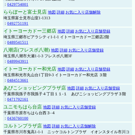
：
0429754001
ららぽーと富士見店
地図
詳細
お気に入り店舗解除
埼玉県富士見市山室1-1313
：
0492751191
イトーヨーカドー三郷店
地図
詳細
お気に入り店舗登録
埼玉県三郷市ピアラシティ1-1-1 イトーヨーカドー三郷店2階
：
0489541511
八潮店(フレスポ八潮)
地図
詳細
お気に入り店舗登録
埼玉県八潮市大瀬1-1-3 フレスポ八潮3F
：
0489943911
イトーヨーカドー和光店
地図
詳細
お気に入り店舗登録
埼玉県和光市丸山台1丁目9-3 イトーヨーカドー和光店 ３階
：
0484513661
あびこショッピングプラザ店
地図
詳細
お気に入り店舗登録
千葉県我孫子市我孫子４丁目１１-１ あびこショッピングプラザ３階
：
0471792161
ユニモちはら台店
地図
詳細
お気に入り店舗登録
千葉県市原市ちはら台西３-４
：
0436760100
コルトンプラザ店
地図
詳細
お気に入り店舗解除
千葉県市川市鬼高1-1-1 ニッケコルトンプラザ イオンスタイル市川コ