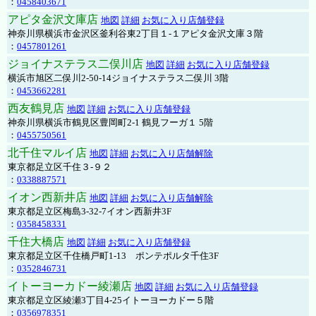
：
0458403671
アピタ金沢文庫店
地図
詳細
お気に入り店舗登録
神奈川県横浜市金沢区釜利谷東2丁目１-１アピタ金沢文庫３階
：
0457801261
ジョイナステラス二俣川店
地図
詳細
お気に入り店舗登録
横浜市旭区二俣川2-50-14ジョイナステラス二俣川 3階
：
0453662281
西友鶴見店
地図
詳細
お気に入り店舗登録
神奈川県横浜市鶴見区豊岡町2-1 鶴見フーガ１ 5階
：
0455750561
北千住マルイ店
地図
詳細
お気に入り店舗解除
東京都足立区千住３-９２
：
0338887571
イオン西新井店
地図
詳細
お気に入り店舗解除
東京都足立区梅島3-32-7イオン西新井3F
：
0358458331
千住大橋店
地図
詳細
お気に入り店舗登録
東京都足立区千住橋戸町1-13 ポンテポルタ千住3F
：
0352846731
イトーヨーカドー綾瀬店
地図
詳細
お気に入り店舗登録
東京都足立区綾瀬3丁目4-25イトーヨーカドー５階
：
0356978351