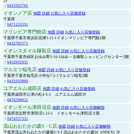
2F
：
0433503701
イオンノア店
地図
詳細
お気に入り店舗登録
千葉県
：
0471233351
マリンピア専門館店
地図
詳細
お気に入り店舗登録
千葉県千葉市美浜区高洲3-21-1イオンマリンピア専門館1階
：
0432782571
イオンスタイル鎌取店
地図
詳細
お気に入り店舗登録
千葉県千葉市緑区おゆみ野3-16-1ゆみ～る鎌取ショッピングセンター3階
：
0432931931
マルエツ稲毛店
地図
詳細
お気に入り店舗登録
千葉県千葉市稲毛区小仲台7-2-1マルエツ稲毛3階
：
0433103860
ユアエルム成田店
地図
詳細
お気に入り店舗登録
千葉県成田市公津の杜4-5-3 ユアエルム成田3F
：
0476296831
イオンモール津田沼店
地図
詳細
お気に入り店舗解除
千葉県習志野市津田沼1-23-1 イオンモール津田沼２階
：
0474557331
流山おおたかの森S・C店
地図
詳細
お気に入り店舗解除
千葉県流山市おおたかの森南1-5-1 流山おおたかの森SC ANNEX1 2F