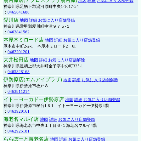
湯河原店(アクロスプラザ湯河原)
地図
詳細
お気に入り店舗登録
神奈川県足柄下郡湯河原町中央1-1617-54
：
0465641688
愛川店
地図
詳細
お気に入り店舗登録
神奈川県愛甲郡愛川町中津９７５-１
：
0462841562
本厚木ミロード店
地図
詳細
お気に入り店舗登録
厚木市中町2-2-1 本厚木ミロード2 6F
：
0462201201
大井松田店
地図
詳細
お気に入り店舗解除
神奈川県足柄上郡大井町金子字中の町325-1
：
0465828168
伊勢原店(エムアイプラザ)
地図
詳細
お気に入り店舗解除
神奈川県伊勢原市板戸８
：
0463911214
イトーヨーカドー伊勢原店
地図
詳細
お気に入り店舗登録
神奈川県伊勢原市桜台1-8-1 イトーヨーカドー伊勢原4階
：
0463920161
海老名マルイ店
地図
詳細
お気に入り店舗登録
神奈川県海老名市中央１丁目６-１海老名マルイ4階
：
0462925181
ららぽーと海老名店
地図
詳細
お気に入り店舗登録