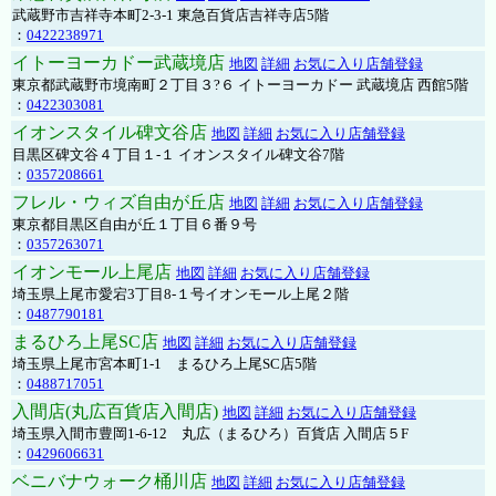
武蔵野市吉祥寺本町2-3-1 東急百貨店吉祥寺店5階
：
0422238971
イトーヨーカドー武蔵境店
地図
詳細
お気に入り店舗登録
東京都武蔵野市境南町２丁目３?６ イトーヨーカドー 武蔵境店 西館5階
：
0422303081
イオンスタイル碑文谷店
地図
詳細
お気に入り店舗登録
目黒区碑文谷４丁目１-１ イオンスタイル碑文谷7階
：
0357208661
フレル・ウィズ自由が丘店
地図
詳細
お気に入り店舗登録
東京都目黒区自由が丘１丁目６番９号
：
0357263071
イオンモール上尾店
地図
詳細
お気に入り店舗登録
埼玉県上尾市愛宕3丁目8-１号イオンモール上尾２階
：
0487790181
まるひろ上尾SC店
地図
詳細
お気に入り店舗登録
埼玉県上尾市宮本町1-1 まるひろ上尾SC店5階
：
0488717051
入間店(丸広百貨店入間店)
地図
詳細
お気に入り店舗登録
埼玉県入間市豊岡1-6-12 丸広（まるひろ）百貨店 入間店５F
：
0429606631
ベニバナウォーク桶川店
地図
詳細
お気に入り店舗登録