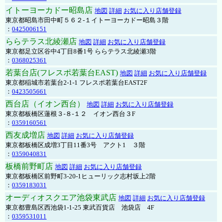
イトーヨーカドー昭島店
地図
詳細
お気に入り店舗登録
東京都昭島市田中町５６２-１イトーヨーカドー昭島３階
：
0425006151
ららテラス北綾瀬店
地図
詳細
お気に入り店舗登録
東京都足立区谷中4丁目8番1号 ららテラス北綾瀬3階
：
0368025361
若葉台店(フレスポ若葉台EAST)
地図
詳細
お気に入り店舗登録
東京都稲城市若葉台2-1-1 フレスポ若葉台EAST2F
：
0423505661
西台店（イオン西台）
地図
詳細
お気に入り店舗登録
東京都板橋区蓮根３-８-１２ イオン西台３F
：
0359160561
西友成増店
地図
詳細
お気に入り店舗登録
東京都板橋区成増3丁目11番3号 アクト1 ３階
：
0359040831
板橋前野町店
地図
詳細
お気に入り店舗登録
東京都板橋区前野町3-20-1ヒューリック志村坂上2階
：
0359183031
オーディオスクエア池袋東武店
地図
詳細
お気に入り店舗登録
東京都豊島区西池袋1-1-25 東武百貨店 池袋店 4F
：
0359531011