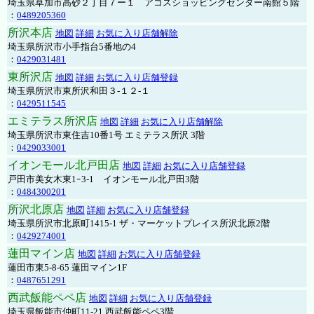
埼玉県草加市高砂２丁目７ー１ アコスショッピングセンター南館５階
：
0489205360
所沢本店
地図
詳細
お気に入り店舗解除
埼玉県所沢市小手指台5番地の4
：
0429031481
東所沢店
地図
詳細
お気に入り店舗登録
埼玉県所沢市東所沢和田３-１２-１
：
0429511545
エミテラス所沢店
地図
詳細
お気に入り店舗解除
埼玉県所沢市東住吉10番1号 エミテラス所沢 3階
：
0429033001
イオンモール北戸田店
地図
詳細
お気に入り店舗登録
戸田市美女木東1ｰ3‐1 イオンモール北戸田3階
：
0484300201
所沢北原店
地図
詳細
お気に入り店舗登録
埼玉県所沢市北原町1415-1 ザ・マーケットプレイス所沢北原2階
：
0429274001
蓮田マイン店
地図
詳細
お気に入り店舗登録
蓮田市東5-8-65 蓮田マイン1F
：
0487651291
西武飯能ペペ店
地図
詳細
お気に入り店舗登録
埼玉県飯能市仲町11-21 西武飯能ペペ3階