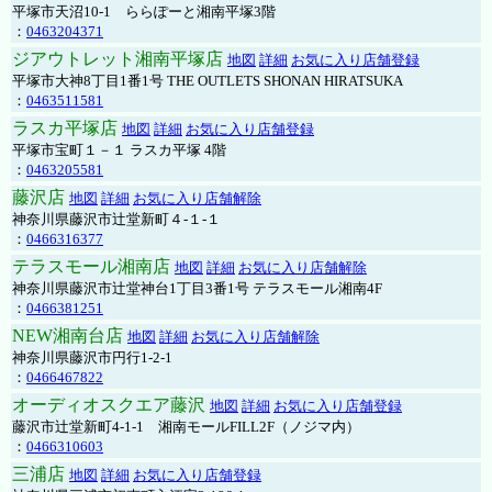
平塚市天沼10-1 ららぽーと湘南平塚3階
：
0463204371
ジアウトレット湘南平塚店
地図
詳細
お気に入り店舗登録
平塚市大神8丁目1番1号 THE OUTLETS SHONAN HIRATSUKA
：
0463511581
ラスカ平塚店
地図
詳細
お気に入り店舗登録
平塚市宝町１－１ ラスカ平塚 4階
：
0463205581
藤沢店
地図
詳細
お気に入り店舗解除
神奈川県藤沢市辻堂新町４-１-１
：
0466316377
テラスモール湘南店
地図
詳細
お気に入り店舗解除
神奈川県藤沢市辻堂神台1丁目3番1号 テラスモール湘南4F
：
0466381251
NEW湘南台店
地図
詳細
お気に入り店舗解除
神奈川県藤沢市円行1-2-1
：
0466467822
オーディオスクエア藤沢
地図
詳細
お気に入り店舗登録
藤沢市辻堂新町4-1-1 湘南モールFILL2F（ノジマ内）
：
0466310603
三浦店
地図
詳細
お気に入り店舗登録