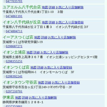
：
0477035701
ユアエルム八千代台店
地図
詳細
お気に入り店舗解除
千葉県八千代市八千代台東1丁目1-10 ３階
：
0474861191
イオン八千代緑が丘店
地図
詳細
お気に入り店舗登録
千葉県八千代市緑が丘２丁目１番３ イオン八千代緑が丘３F
：
0474804711
イーアスつくば店
地図
詳細
お気に入り店舗解除
茨城県つくば市研究学園5-19
：
0298687271
イオン土浦店
地図
詳細
お気に入り店舗解除
茨城県土浦市上高津３６７番 イオン土浦ショッピングセンター1階
：
0298355251
イオンつくば店
地図
詳細
お気に入り店舗登録
茨城県つくば市稲岡66-1 イオンモールつくば 3F
：
0298392241
イオンタウン守谷店
地図
詳細
お気に入り店舗登録
茨城県守谷市百合ヶ丘3丁目249-1ｲｵﾝﾀｳﾝ守谷・2F
：
0297210701
伊東店
地図
詳細
お気に入り店舗解除
静岡県伊東市鎌田１２８８-１
：
0557353001