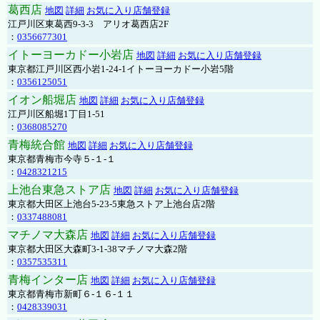
葛西店
地図
詳細
お気に入り店舗登録
江戸川区東葛西9-3-3 アリオ葛西店2F
：
0356677301
イトーヨーカドー小岩店
地図
詳細
お気に入り店舗登録
東京都江戸川区西小岩1-24-1イトーヨーカドー小岩5階
：
0356125051
イオン船堀店
地図
詳細
お気に入り店舗登録
江戸川区船堀1丁目1-51
：
0368085270
青梅統合館
地図
詳細
お気に入り店舗登録
東京都青梅市今寺５-１-１
：
0428321215
上池台東急ストア店
地図
詳細
お気に入り店舗登録
東京都大田区上池台5-23-5東急ストア上池台店2階
：
0337488081
マチノマ大森店
地図
詳細
お気に入り店舗登録
東京都大田区大森町3-1-38マチノマ大森2階
：
0357535311
青梅インター店
地図
詳細
お気に入り店舗登録
東京都青梅市新町６-１６-１１
：
0428339031