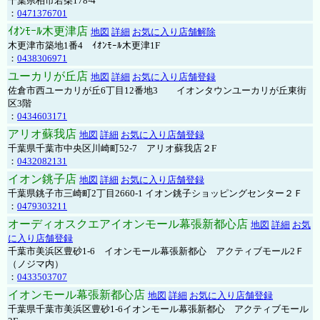
千葉県柏市若柴178-4
：
0471376701
ｲｵﾝﾓｰﾙ木更津店
地図
詳細
お気に入り店舗解除
木更津市築地1番4 ｲｵﾝﾓｰﾙ木更津1F
：
0438306971
ユーカリが丘店
地図
詳細
お気に入り店舗登録
佐倉市西ユーカリが丘6丁目12番地3 イオンタウンユーカリが丘東街
区3階
：
0434603171
アリオ蘇我店
地図
詳細
お気に入り店舗登録
千葉県千葉市中央区川崎町52-7 アリオ蘇我店２F
：
0432082131
イオン銚子店
地図
詳細
お気に入り店舗登録
千葉県銚子市三崎町2丁目2660-1 イオン銚子ショッピングセンター２Ｆ
：
0479303211
オーディオスクエアイオンモール幕張新都心店
地図
詳細
お気
に入り店舗登録
千葉市美浜区豊砂1-6 イオンモール幕張新都心 アクティブモール2Ｆ
（ノジマ内）
：
0433503707
イオンモール幕張新都心店
地図
詳細
お気に入り店舗登録
千葉県千葉市美浜区豊砂1-6イオンモール幕張新都心 アクティブモール