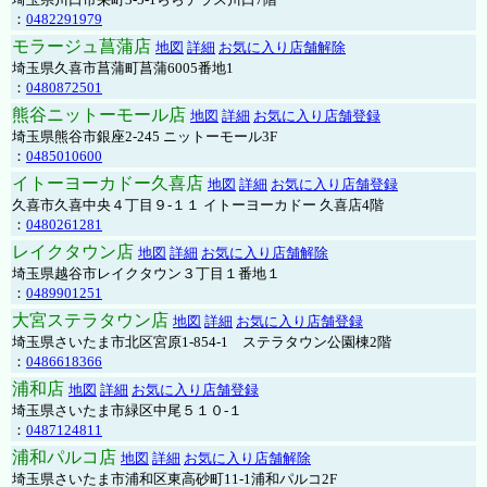
：
0482291979
モラージュ菖蒲店
地図
詳細
お気に入り店舗解除
埼玉県久喜市菖蒲町菖蒲6005番地1
：
0480872501
熊谷ニットーモール店
地図
詳細
お気に入り店舗登録
埼玉県熊谷市銀座2-245 ニットーモール3F
：
0485010600
イトーヨーカドー久喜店
地図
詳細
お気に入り店舗登録
久喜市久喜中央４丁目９-１１ イトーヨーカドー 久喜店4階
：
0480261281
レイクタウン店
地図
詳細
お気に入り店舗解除
埼玉県越谷市レイクタウン３丁目１番地１
：
0489901251
大宮ステラタウン店
地図
詳細
お気に入り店舗登録
埼玉県さいたま市北区宮原1-854-1 ステラタウン公園棟2階
：
0486618366
浦和店
地図
詳細
お気に入り店舗登録
埼玉県さいたま市緑区中尾５１０-１
：
0487124811
浦和パルコ店
地図
詳細
お気に入り店舗解除
埼玉県さいたま市浦和区東高砂町11-1浦和パルコ2F