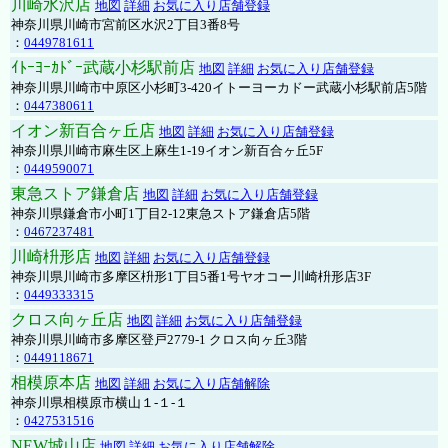
川崎水沢店
地図
詳細
お気に入り店舗登録
神奈川県川崎市宮前区水沢2丁目3番8号
：
0449781611
ｲﾄｰﾖｰｶﾄﾞｰ武蔵小杉駅前店
地図
詳細
お気に入り店舗登録
神奈川県川崎市中原区小杉町3-420イトーヨーカドー武蔵小杉駅前店5階
：
0447380611
イオン新百合ヶ丘店
地図
詳細
お気に入り店舗登録
神奈川県川崎市麻生区上麻生1-19イオン新百合ヶ丘5F
：
0449590071
東急ストア鎌倉店
地図
詳細
お気に入り店舗登録
神奈川県鎌倉市小町1丁目2-12東急ストア鎌倉店5階
：
0467237481
川崎枡形店
地図
詳細
お気に入り店舗登録
神奈川県川崎市多摩区枡形1丁目5番1号ヤオコー川崎枡形店3F
：
0449333315
クロス向ヶ丘店
地図
詳細
お気に入り店舗登録
神奈川県川崎市多摩区登戸2779-1 クロス向ヶ丘3階
：
0449118671
相模原本店
地図
詳細
お気に入り店舗解除
神奈川県相模原市横山１-１-１
：
0427531516
NEW城山店
地図
詳細
お気に入り店舗解除