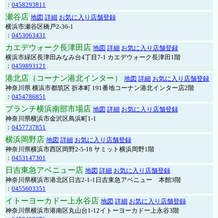
：
0458293811
瀬谷店
地図
詳細
お気に入り店舗登録
横浜市瀬谷区橋戸2-36-1
：
0453063431
カエデウォーク長津田店
地図
詳細
お気に入り店舗登録
横浜市緑区長津田みなみ台4丁目7-1 カエデウォーク長津田1階
：
0459893121
港北店（コーナン港北インター）
地図
詳細
お気に入り店舗登録
神奈川県 横浜市都筑区 折本町 191番地コーナン港北インター店2階
：
0454786851
ブランチ横浜南部市場店
地図
詳細
お気に入り店舗登録
神奈川県横浜市金沢区鳥浜町1-1
：
0457737851
横浜岡野店
地図
詳細
お気に入り店舗登録
神奈川県横浜市西区岡野2-5-18 サミット横浜岡野1階
：
0453147301
日吉東急アベニュー店
地図
詳細
お気に入り店舗登録
神奈川県横浜市港北区日吉2-1-1日吉東急アベニュー 本館3階
：
0455603351
イトーヨーカドー上永谷店
地図
詳細
お気に入り店舗登録
神奈川県横浜市港南区丸山台1-12イトーヨーカドー上永谷3階