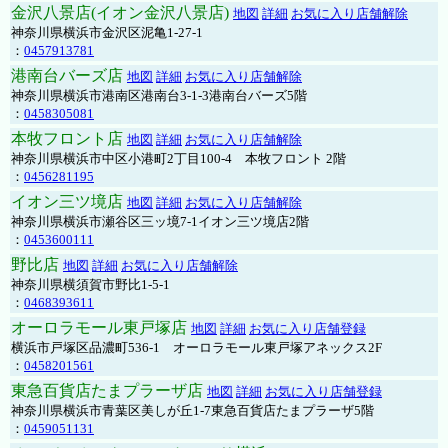
金沢八景店(イオン金沢八景店)
地図
詳細
お気に入り店舗解除
神奈川県横浜市金沢区泥亀1-27-1
：
0457913781
港南台バーズ店
地図
詳細
お気に入り店舗解除
神奈川県横浜市港南区港南台3-1-3港南台バーズ5階
：
0458305081
本牧フロント店
地図
詳細
お気に入り店舗解除
神奈川県横浜市中区小港町2丁目100-4 本牧フロント 2階
：
0456281195
イオン三ツ境店
地図
詳細
お気に入り店舗解除
神奈川県横浜市瀬谷区三ッ境7-1イオン三ツ境店2階
：
0453600111
野比店
地図
詳細
お気に入り店舗解除
神奈川県横須賀市野比1-5-1
：
0468393611
オーロラモール東戸塚店
地図
詳細
お気に入り店舗登録
横浜市戸塚区品濃町536-1 オーロラモール東戸塚アネックス2F
：
0458201561
東急百貨店たまプラーザ店
地図
詳細
お気に入り店舗登録
神奈川県横浜市青葉区美しが丘1-7東急百貨店たまプラーザ5階
：
0459051131