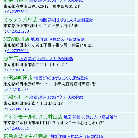
府中四谷店
地図
詳細
お気に入り店舗登録
東京都府中市四谷5-23-12 府中四谷SC２F
：
0423525011
ミッテン府中店
地図
詳細
お気に入り店舗登録
東京都府中市宮町1-41-2 ミッテン府中5階
：
0423525220
NEW鶴川店
地図
詳細
お気に入り店舗解除
東京都町田市能ヶ谷１丁目７番５号 神栄ビル２F
：
0427376031
忠生店
地図
詳細
お気に入り店舗解除
東京都町田市木曽西２丁目１７-２１
：
0427923151
小田急町田店
地図
詳細
お気に入り店舗登録
東京都町田市原町田6-12-20 小田急百貨店町田店7階
：
0427105581
三和小川店
地図
詳細
お気に入り店舗登録
東京都町田市金森４丁目１?２ 2F
：
0427068343
イオンモールむさし村山店
地図
詳細
お気に入り店舗解除
東京都武蔵村山市榎1丁目1-3 イオンモールむさし村山3F
：
0425668581
東急百貨店吉祥寺店
地図
詳細
お気に入り店舗登録