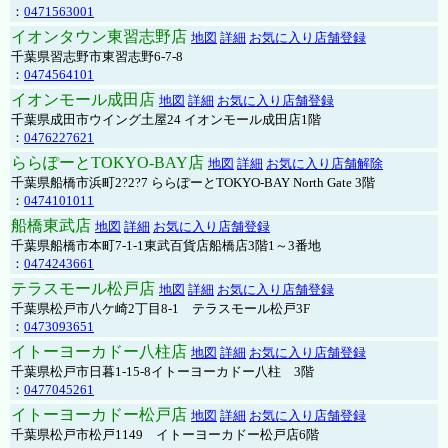
：
0471563001
イオンタウン東習志野店
地図
詳細
お気に入り店舗登録
千葉県習志野市東習志野6-7-8
：
0474564101
イオンモール成田店
地図
詳細
お気に入り店舗登録
千葉県成田市ウイング土屋24 イオンモール成田店1階
：
0476227621
ららぽーとTOKYO-BAY店
地図
詳細
お気に入り店舗解除
千葉県船橋市浜町2?2?7 ららぽーとTOKYO-BAY North Gate 3階
：
0474101011
船橋東武店
地図
詳細
お気に入り店舗登録
千葉県船橋市本町7-1-1東武百貨店船橋店3階1～3番地
：
0474243661
テラスモール松戸店
地図
詳細
お気に入り店舗登録
千葉県松戸市八ケ崎2丁目8-1 テラスモール松戸3F
：
0473093651
イトーヨーカドー八柱店
地図
詳細
お気に入り店舗登録
千葉県松戸市日暮1-15-8イトーヨーカドー八柱 3階
：
0477045261
イトーヨーカドー松戸店
地図
詳細
お気に入り店舗登録
千葉県松戸市松戸1149 イトーヨーカドー松戸店6階