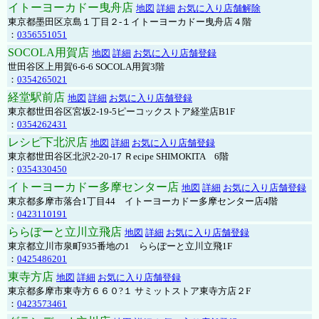
イトーヨーカドー曳舟店
地図
詳細
お気に入り店舗解除
東京都墨田区京島１丁目２-１イトーヨーカドー曳舟店４階
：
0356551051
SOCOLA用賀店
地図
詳細
お気に入り店舗登録
世田谷区上用賀6-6-6 SOCOLA用賀3階
：
0354265021
経堂駅前店
地図
詳細
お気に入り店舗登録
東京都世田谷区宮坂2-19-5ピーコックストア経堂店B1F
：
0354262431
レシピ下北沢店
地図
詳細
お気に入り店舗登録
東京都世田谷区北沢2-20-17 Ｒecipe SHIMOKITA 6階
：
0354330450
イトーヨーカドー多摩センター店
地図
詳細
お気に入り店舗登録
東京都多摩市落合1丁目44 イトーヨーカドー多摩センター店4階
：
0423110191
ららぽーと立川立飛店
地図
詳細
お気に入り店舗登録
東京都立川市泉町935番地の1 ららぽーと立川立飛1F
：
0425486201
東寺方店
地図
詳細
お気に入り店舗登録
東京都多摩市東寺方６６０?１ サミットストア東寺方店２F
：
0423573461