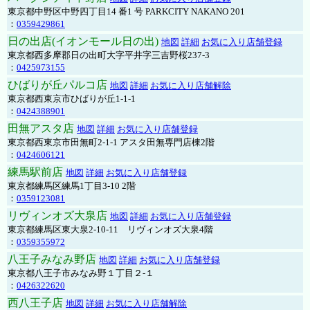
東京都中野区中野四丁目14 番1 号 PARKCITY NAKANO 201
：
0359429861
日の出店(イオンモール日の出)
地図
詳細
お気に入り店舗登録
東京都西多摩郡日の出町大字平井字三吉野桜237-3
：
0425973155
ひばりが丘パルコ店
地図
詳細
お気に入り店舗解除
東京都西東京市ひばりが丘1-1-1
：
0424388901
田無アスタ店
地図
詳細
お気に入り店舗登録
東京都西東京市田無町2-1-1 アスタ田無専門店棟2階
：
0424606121
練馬駅前店
地図
詳細
お気に入り店舗登録
東京都練馬区練馬1丁目3-10 2階
：
0359123081
リヴィンオズ大泉店
地図
詳細
お気に入り店舗登録
東京都練馬区東大泉2-10-11 リヴィンオズ大泉4階
：
0359355972
八王子みなみ野店
地図
詳細
お気に入り店舗登録
東京都八王子市みなみ野１丁目２-１
：
0426322620
西八王子店
地図
詳細
お気に入り店舗解除