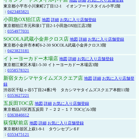
地図
詳細
お気に入り店舗登録
東京都小平市小川東町2丁目12-1 イオンフードスタイル小平2階
：
0423485821
小田急OX狛江店
地図
詳細
お気に入り店舗登録
東京都狛江市元和泉1丁目2-1小田急OX狛江店2階
：
0354977031
SOCOLA武蔵小金井クロス店
地図
詳細
お気に入り店舗登録
東京都小金井市本町6-2-30 SOCOLA武蔵小金井クロス3階
：
0423823181
イトーヨーカドー木場店
地図
詳細
お気に入り店舗登録
東京都江東区木場1-5-30 イトーヨーカドー木場店3階
：
0358578321
新宿タカシマヤタイムズスクエア店
地図
詳細
お気に入り店舗登
録
渋谷区千駄ヶ谷5丁目24番2号 タカシマヤタイムズスクエア本館11階
：
0353627221
五反田TOC店
地図
詳細
お気に入り店舗登録
東京都品川区西五反田 ７－２２－１７ TOCビル3階
：
0363846612
荻窪駅前店
地図
詳細
お気に入り店舗登録
東京都杉並区上萩1-9-1 タウンセブン６F
：
0353475121