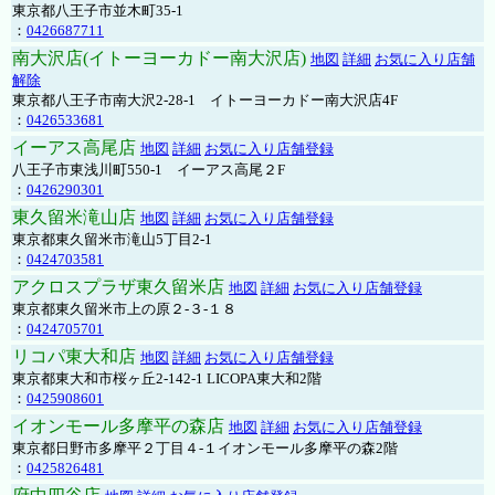
東京都八王子市並木町35-1
：
0426687711
南大沢店(イトーヨーカドー南大沢店)
地図
詳細
お気に入り店舗
解除
東京都八王子市南大沢2-28-1 イトーヨーカドー南大沢店4F
：
0426533681
イーアス高尾店
地図
詳細
お気に入り店舗登録
八王子市東浅川町550-1 イーアス高尾２F
：
0426290301
東久留米滝山店
地図
詳細
お気に入り店舗登録
東京都東久留米市滝山5丁目2-1
：
0424703581
アクロスプラザ東久留米店
地図
詳細
お気に入り店舗登録
東京都東久留米市上の原２-３-１８
：
0424705701
リコパ東大和店
地図
詳細
お気に入り店舗登録
東京都東大和市桜ヶ丘2-142-1 LICOPA東大和2階
：
0425908601
イオンモール多摩平の森店
地図
詳細
お気に入り店舗登録
東京都日野市多摩平２丁目４-１イオンモール多摩平の森2階
：
0425826481