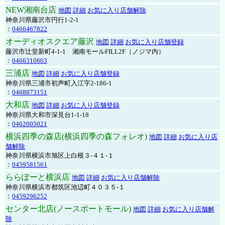
NEW湘南台店
地図
詳細
お気に入り店舗解除
神奈川県藤沢市円行1-2-1
：
0466467822
オーディオスクエア藤沢
地図
詳細
お気に入り店舗登録
藤沢市辻堂新町4-1-1 湘南モールFILL2F（ノジマ内）
：
0466310603
三浦店
地図
詳細
お気に入り店舗登録
神奈川県三浦市初声町入江字2-186-1
：
0468873151
大和店
地図
詳細
お気に入り店舗登録
神奈川県大和市深見台1-1-18
：
0462005021
横浜四季の森店(横浜四季の森フォレオ)
地図
詳細
お気に入り店
舗解除
神奈川県横浜市旭区上白根３-４１-１
：
0459581561
ららぽーと横浜店
地図
詳細
お気に入り店舗解除
神奈川県横浜市都筑区池辺町４０３５-１
：
0459296252
センター北店(ノースポートモール)
地図
詳細
お気に入り店舗解
除