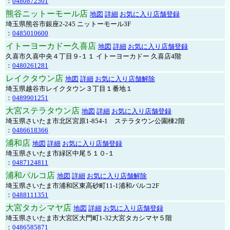
：
0480872501
熊谷ニットーモール店
地図
詳細
お気に入り店舗登録
埼玉県熊谷市銀座2-245 ニットーモール3F
：
0485010600
イトーヨーカドー久喜店
地図
詳細
お気に入り店舗登録
久喜市久喜中央４丁目９-１１ イトーヨーカドー 久喜店4階
：
0480261281
レイクタウン店
地図
詳細
お気に入り店舗解除
埼玉県越谷市レイクタウン３丁目１番地１
：
0489901251
大宮ステラタウン店
地図
詳細
お気に入り店舗登録
埼玉県さいたま市北区宮原1-854-1 ステラタウン公園棟2階
：
0486618366
浦和店
地図
詳細
お気に入り店舗登録
埼玉県さいたま市緑区中尾５１０-１
：
0487124811
浦和パルコ店
地図
詳細
お気に入り店舗解除
埼玉県さいたま市浦和区東高砂町11-1浦和パルコ2F
：
0488111351
大宮タカシマヤ店
地図
詳細
お気に入り店舗登録
埼玉県さいたま市大宮区大門町1-32大宮タカシマヤ５階
：
0486585871