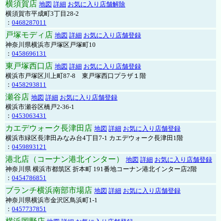
横須賀店
地図
詳細
お気に入り店舗解除
横須賀市平成町3丁目28-2
：
0468287011
戸塚モディ店
地図
詳細
お気に入り店舗登録
神奈川県横浜市戸塚区戸塚町10
：
0458696131
東戸塚西口店
地図
詳細
お気に入り店舗登録
横浜市戸塚区川上町87-8 東戸塚西口プラザ１階
：
0458293811
瀬谷店
地図
詳細
お気に入り店舗登録
横浜市瀬谷区橋戸2-36-1
：
0453063431
カエデウォーク長津田店
地図
詳細
お気に入り店舗登録
横浜市緑区長津田みなみ台4丁目7-1 カエデウォーク長津田1階
：
0459893121
港北店（コーナン港北インター）
地図
詳細
お気に入り店舗登録
神奈川県 横浜市都筑区 折本町 191番地コーナン港北インター店2階
：
0454786851
ブランチ横浜南部市場店
地図
詳細
お気に入り店舗登録
神奈川県横浜市金沢区鳥浜町1-1
：
0457737851