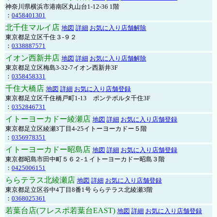
神奈川県横浜市港南区丸山台1-12-36 1階
：
0458401301
北千住マルイ店
地図
詳細
お気に入り店舗解除
東京都足立区千住３-９２
：
0338887571
イオン西新井店
地図
詳細
お気に入り店舗解除
東京都足立区梅島3-32-7イオン西新井3F
：
0358458331
千住大橋店
地図
詳細
お気に入り店舗登録
東京都足立区千住橋戸町1-13 ポンテポルタ千住3F
：
0352846731
イトーヨーカドー綾瀬店
地図
詳細
お気に入り店舗登録
東京都足立区綾瀬3丁目4-25イトーヨーカドー５階
：
0356978351
イトーヨーカドー昭島店
地図
詳細
お気に入り店舗登録
東京都昭島市田中町５６２-１イトーヨーカドー昭島３階
：
0425006151
ららテラス北綾瀬店
地図
詳細
お気に入り店舗登録
東京都足立区谷中4丁目8番1号 ららテラス北綾瀬3階
：
0368025361
若葉台店(フレスポ若葉台EAST)
地図
詳細
お気に入り店舗登録