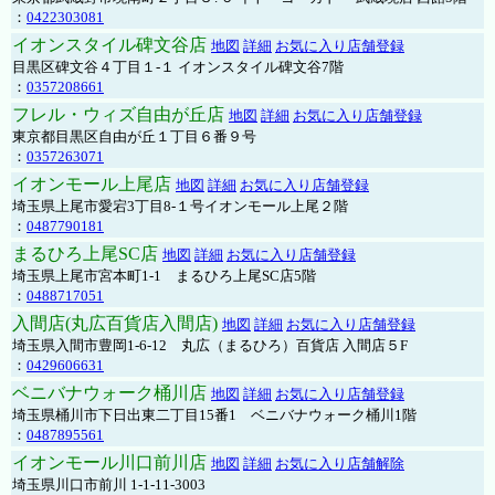
：
0422303081
イオンスタイル碑文谷店
地図
詳細
お気に入り店舗登録
目黒区碑文谷４丁目１-１ イオンスタイル碑文谷7階
：
0357208661
フレル・ウィズ自由が丘店
地図
詳細
お気に入り店舗登録
東京都目黒区自由が丘１丁目６番９号
：
0357263071
イオンモール上尾店
地図
詳細
お気に入り店舗登録
埼玉県上尾市愛宕3丁目8-１号イオンモール上尾２階
：
0487790181
まるひろ上尾SC店
地図
詳細
お気に入り店舗登録
埼玉県上尾市宮本町1-1 まるひろ上尾SC店5階
：
0488717051
入間店(丸広百貨店入間店)
地図
詳細
お気に入り店舗登録
埼玉県入間市豊岡1-6-12 丸広（まるひろ）百貨店 入間店５F
：
0429606631
ベニバナウォーク桶川店
地図
詳細
お気に入り店舗登録
埼玉県桶川市下日出東二丁目15番1 ベニバナウォーク桶川1階
：
0487895561
イオンモール川口前川店
地図
詳細
お気に入り店舗解除
埼玉県川口市前川 1-1-11-3003