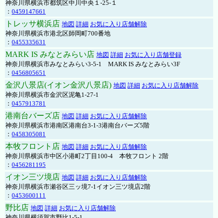
神奈川県横浜市都筑区中川中央１-25-１
：
0459147661
トレッサ横浜店
地図
詳細
お気に入り店舗解除
神奈川県横浜市港北区師岡町700番地
：
0455335631
MARK IS みなとみらい店
地図
詳細
お気に入り店舗登録
神奈川県横浜市みなとみらい3-5-1 MARK IS みなとみらい3F
：
0456805651
金沢八景店(イオン金沢八景店)
地図
詳細
お気に入り店舗解除
神奈川県横浜市金沢区泥亀1-27-1
：
0457913781
港南台バーズ店
地図
詳細
お気に入り店舗解除
神奈川県横浜市港南区港南台3-1-3港南台バーズ5階
：
0458305081
本牧フロント店
地図
詳細
お気に入り店舗解除
神奈川県横浜市中区小港町2丁目100-4 本牧フロント 2階
：
0456281195
イオン三ツ境店
地図
詳細
お気に入り店舗解除
神奈川県横浜市瀬谷区三ッ境7-1イオン三ツ境店2階
：
0453600111
野比店
地図
詳細
お気に入り店舗解除
神奈川県横須賀市野比1-5-1