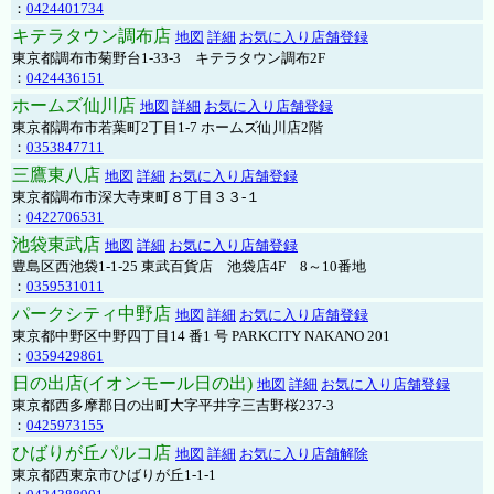
：
0424401734
キテラタウン調布店
地図
詳細
お気に入り店舗登録
東京都調布市菊野台1-33-3 キテラタウン調布2F
：
0424436151
ホームズ仙川店
地図
詳細
お気に入り店舗登録
東京都調布市若葉町2丁目1-7 ホームズ仙川店2階
：
0353847711
三鷹東八店
地図
詳細
お気に入り店舗登録
東京都調布市深大寺東町８丁目３３-１
：
0422706531
池袋東武店
地図
詳細
お気に入り店舗登録
豊島区西池袋1-1-25 東武百貨店 池袋店4F 8～10番地
：
0359531011
パークシティ中野店
地図
詳細
お気に入り店舗登録
東京都中野区中野四丁目14 番1 号 PARKCITY NAKANO 201
：
0359429861
日の出店(イオンモール日の出)
地図
詳細
お気に入り店舗登録
東京都西多摩郡日の出町大字平井字三吉野桜237-3
：
0425973155
ひばりが丘パルコ店
地図
詳細
お気に入り店舗解除
東京都西東京市ひばりが丘1-1-1