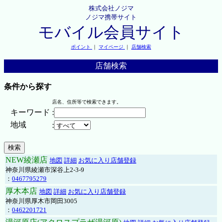
株式会社ノジマ
ノジマ携帯サイト
モバイル会員サイト
ポイント
｜
マイページ
｜
店舗検索
店舗検索
条件から探す
店名、住所等で検索できます。
キーワード
:
地域
:
NEW綾瀬店
地図
詳細
お気に入り店舗登録
神奈川県綾瀬市深谷上2-3-9
：
0467795279
厚木本店
地図
詳細
お気に入り店舗登録
神奈川県厚木市岡田3005
：
0462201721