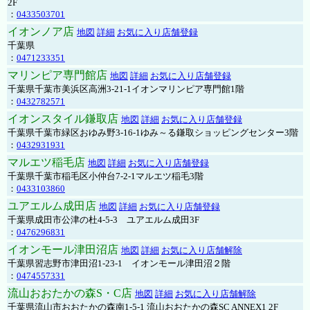
2F
：
0433503701
イオンノア店
地図
詳細
お気に入り店舗登録
千葉県
：
0471233351
マリンピア専門館店
地図
詳細
お気に入り店舗登録
千葉県千葉市美浜区高洲3-21-1イオンマリンピア専門館1階
：
0432782571
イオンスタイル鎌取店
地図
詳細
お気に入り店舗登録
千葉県千葉市緑区おゆみ野3-16-1ゆみ～る鎌取ショッピングセンター3階
：
0432931931
マルエツ稲毛店
地図
詳細
お気に入り店舗登録
千葉県千葉市稲毛区小仲台7-2-1マルエツ稲毛3階
：
0433103860
ユアエルム成田店
地図
詳細
お気に入り店舗登録
千葉県成田市公津の杜4-5-3 ユアエルム成田3F
：
0476296831
イオンモール津田沼店
地図
詳細
お気に入り店舗解除
千葉県習志野市津田沼1-23-1 イオンモール津田沼２階
：
0474557331
流山おおたかの森S・C店
地図
詳細
お気に入り店舗解除
千葉県流山市おおたかの森南1-5-1 流山おおたかの森SC ANNEX1 2F