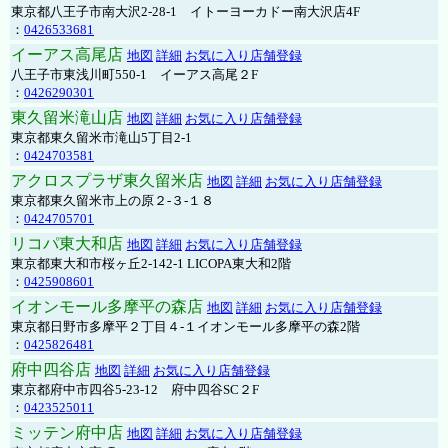
東京都八王子市南大沢2-28-1 イトーヨーカドー南大沢店4F
：
0426533681
イーアス高尾店
地図
詳細
お気に入り店舗登録
八王子市東浅川町550-1 イーアス高尾２F
：
0426290301
東久留米滝山店
地図
詳細
お気に入り店舗登録
東京都東久留米市滝山5丁目2-1
：
0424703581
アクロスプラザ東久留米店
地図
詳細
お気に入り店舗登録
東京都東久留米市上の原２-３-１８
：
0424705701
リコパ東大和店
地図
詳細
お気に入り店舗登録
東京都東大和市桜ヶ丘2-142-1 LICOPA東大和2階
：
0425908601
イオンモール多摩平の森店
地図
詳細
お気に入り店舗登録
東京都日野市多摩平２丁目４-１イオンモール多摩平の森2階
：
0425826481
府中四谷店
地図
詳細
お気に入り店舗登録
東京都府中市四谷5-23-12 府中四谷SC２F
：
0423525011
ミッテン府中店
地図
詳細
お気に入り店舗登録