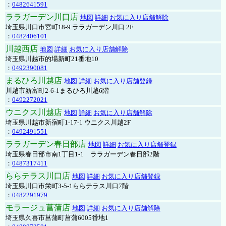
：
0482641591
ララガーデン川口店
地図
詳細
お気に入り店舗解除
埼玉県川口市宮町18-9 ララガーデン川口 2F
：
0482406101
川越西店
地図
詳細
お気に入り店舗解除
埼玉県川越市的場新町21番地10
：
0492390081
まるひろ川越店
地図
詳細
お気に入り店舗登録
川越市新富町2-6-1まるひろ川越6階
：
0492272021
ウニクス川越店
地図
詳細
お気に入り店舗解除
埼玉県川越市新宿町1-17-1 ウニクス川越2F
：
0492491551
ララガーデン春日部店
地図
詳細
お気に入り店舗登録
埼玉県春日部市南1丁目1-1 ララガーデン春日部2階
：
0487317411
ららテラス川口店
地図
詳細
お気に入り店舗登録
埼玉県川口市栄町3-5-1ららテラス川口7階
：
0482291979
モラージュ菖蒲店
地図
詳細
お気に入り店舗解除
埼玉県久喜市菖蒲町菖蒲6005番地1