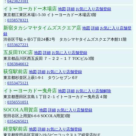
：
0423823181
イトーヨーカドー木場店
地図
詳細
お気に入り店舗登録
東京都江東区木場1-5-30 イトーヨーカドー木場店3階
：
0358578321
新宿タカシマヤタイムズスクエア店
地図
詳細
お気に入り店舗登
録
渋谷区千駄ヶ谷5丁目24番2号 タカシマヤタイムズスクエア本館11階
：
0353627221
五反田TOC店
地図
詳細
お気に入り店舗登録
東京都品川区西五反田 ７－２２－１７ TOCビル3階
：
0363846612
荻窪駅前店
地図
詳細
お気に入り店舗登録
東京都杉並区上萩1-9-1 タウンセブン６F
：
0353475121
イトーヨーカドー曳舟店
地図
詳細
お気に入り店舗解除
東京都墨田区京島１丁目２-１イトーヨーカドー曳舟店４階
：
0356551051
SOCOLA用賀店
地図
詳細
お気に入り店舗登録
世田谷区上用賀6-6-6 SOCOLA用賀3階
：
0354265021
経堂駅前店
地図
詳細
お気に入り店舗登録
東京都世田谷区宮坂2-19-5ピーコックストア経堂店B1F