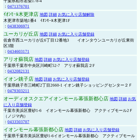
千葉県柏市若柴178-4
：
0471376701
ｲｵﾝﾓｰﾙ木更津店
地図
詳細
お気に入り店舗解除
木更津市築地1番4 ｲｵﾝﾓｰﾙ木更津1F
：
0438306971
ユーカリが丘店
地図
詳細
お気に入り店舗登録
佐倉市西ユーカリが丘6丁目12番地3 イオンタウンユーカリが丘東街
区3階
：
0434603171
アリオ蘇我店
地図
詳細
お気に入り店舗登録
千葉県千葉市中央区川崎町52-7 アリオ蘇我店２F
：
0432082131
イオン銚子店
地図
詳細
お気に入り店舗登録
千葉県銚子市三崎町2丁目2660-1 イオン銚子ショッピングセンター２Ｆ
：
0479303211
オーディオスクエアイオンモール幕張新都心店
地図
詳細
お気
に入り店舗登録
千葉市美浜区豊砂1-6 イオンモール幕張新都心 アクティブモール2Ｆ
（ノジマ内）
：
0433503707
イオンモール幕張新都心店
地図
詳細
お気に入り店舗登録
千葉県千葉市美浜区豊砂1-6イオンモール幕張新都心 アクティブモール