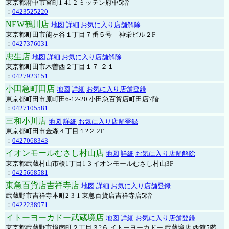
東京都府中市宮町1-41-2 ミッテン府中5階
：
0423525220
NEW鶴川店
地図
詳細
お気に入り店舗解除
東京都町田市能ヶ谷１丁目７番５号 神栄ビル２F
：
0427376031
忠生店
地図
詳細
お気に入り店舗解除
東京都町田市木曽西２丁目１７-２１
：
0427923151
小田急町田店
地図
詳細
お気に入り店舗登録
東京都町田市原町田6-12-20 小田急百貨店町田店7階
：
0427105581
三和小川店
地図
詳細
お気に入り店舗登録
東京都町田市金森４丁目１?２ 2F
：
0427068343
イオンモールむさし村山店
地図
詳細
お気に入り店舗解除
東京都武蔵村山市榎1丁目1-3 イオンモールむさし村山3F
：
0425668581
東急百貨店吉祥寺店
地図
詳細
お気に入り店舗登録
武蔵野市吉祥寺本町2-3-1 東急百貨店吉祥寺店5階
：
0422238971
イトーヨーカドー武蔵境店
地図
詳細
お気に入り店舗登録
東京都武蔵野市境南町２丁目３?６ イトーヨーカドー 武蔵境店 西館5階