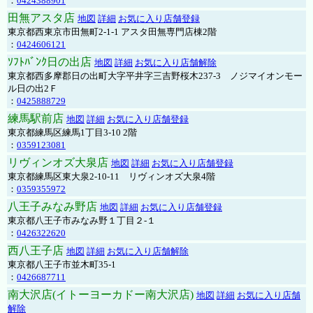
：
0424388901
田無アスタ店
地図
詳細
お気に入り店舗登録
東京都西東京市田無町2-1-1 アスタ田無専門店棟2階
：
0424606121
ｿﾌﾄﾊﾞﾝｸ日の出店
地図
詳細
お気に入り店舗解除
東京都西多摩郡日の出町大字平井字三吉野桜木237-3 ノジマイオンモー
ル日の出2Ｆ
：
0425888729
練馬駅前店
地図
詳細
お気に入り店舗登録
東京都練馬区練馬1丁目3-10 2階
：
0359123081
リヴィンオズ大泉店
地図
詳細
お気に入り店舗登録
東京都練馬区東大泉2-10-11 リヴィンオズ大泉4階
：
0359355972
八王子みなみ野店
地図
詳細
お気に入り店舗登録
東京都八王子市みなみ野１丁目２-１
：
0426322620
西八王子店
地図
詳細
お気に入り店舗解除
東京都八王子市並木町35-1
：
0426687711
南大沢店(イトーヨーカドー南大沢店)
地図
詳細
お気に入り店舗
解除