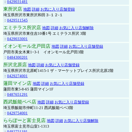
：
0429031481
東所沢店
地図
詳細
お気に入り店舗登録
埼玉県所沢市東所沢和田３-１２-１
：
0429511545
エミテラス所沢店
地図
詳細
お気に入り店舗解除
埼玉県所沢市東住吉10番1号 エミテラス所沢 3階
：
0429033001
イオンモール北戸田店
地図
詳細
お気に入り店舗登録
戸田市美女木東1ｰ3‐1 イオンモール北戸田3階
：
0484300201
所沢北原店
地図
詳細
お気に入り店舗登録
埼玉県所沢市北原町1415-1 ザ・マーケットプレイス所沢北原2階
：
0429274001
蓮田マイン店
地図
詳細
お気に入り店舗登録
蓮田市東5-8-65 蓮田マイン1F
：
0487651291
西武飯能ペペ店
地図
詳細
お気に入り店舗登録
埼玉県飯能市仲町11-21 西武飯能ペペ3階
：
0429754001
ららぽーと富士見店
地図
詳細
お気に入り店舗解除
埼玉県富士見市山室1-1313
：
0492751191