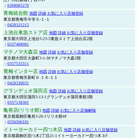
：
0368085270
青梅統合館
地図
詳細
お気に入り店舗登録
東京都青梅市今寺５-１-１
：
0428321215
上池台東急ストア店
地図
詳細
お気に入り店舗登録
東京都大田区上池台5-23-5東急ストア上池台店2階
：
0337488081
マチノマ大森店
地図
詳細
お気に入り店舗登録
東京都大田区大森町3-1-38マチノマ大森2階
：
0357535311
青梅インター店
地図
詳細
お気に入り店舗登録
東京都青梅市新町６-１６-１１
：
0428339031
グランデュオ蒲田店
地図
詳細
お気に入り店舗登録
東京都大田区蒲田5-13-1グランデュオ蒲田東館3階
：
0357138301
亀有店(リリオ館)
地図
詳細
お気に入り店舗解除
東京都葛飾区亀有3-26-1リリオ館4F
：
0356506181
イトーヨーカドー四つ木店
地図
詳細
お気に入り店舗登録
東京都葛飾区四つ木2丁目21-1イトーヨーカドー四つ木３F