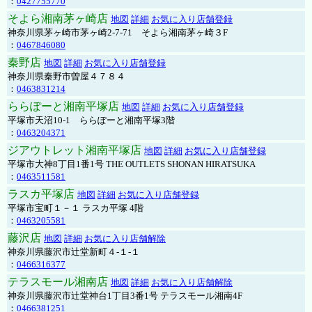
：
0427755770
そよら湘南茅ヶ崎店
地図
詳細
お気に入り店舗登録
神奈川県茅ヶ崎市茅ヶ崎2‐7‐71 そよら湘南茅ヶ崎３F
：
0467846080
秦野店
地図
詳細
お気に入り店舗登録
神奈川県秦野市曽屋４７８４
：
0463831214
ららぽーと湘南平塚店
地図
詳細
お気に入り店舗登録
平塚市天沼10-1 ららぽーと湘南平塚3階
：
0463204371
ジアウトレット湘南平塚店
地図
詳細
お気に入り店舗登録
平塚市大神8丁目1番1号 THE OUTLETS SHONAN HIRATSUKA
：
0463511581
ラスカ平塚店
地図
詳細
お気に入り店舗登録
平塚市宝町１－１ ラスカ平塚 4階
：
0463205581
藤沢店
地図
詳細
お気に入り店舗解除
神奈川県藤沢市辻堂新町４-１-１
：
0466316377
テラスモール湘南店
地図
詳細
お気に入り店舗解除
神奈川県藤沢市辻堂神台1丁目3番1号 テラスモール湘南4F
：
0466381251