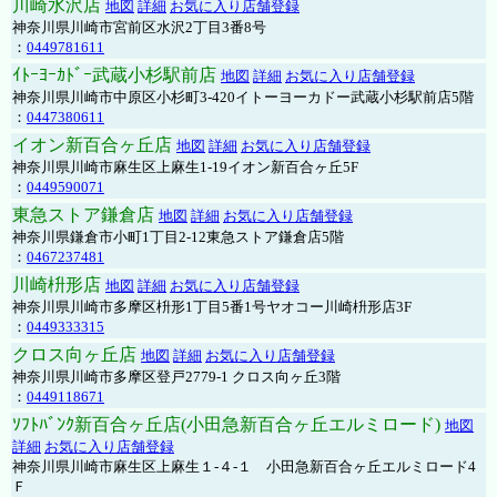
川崎水沢店
地図
詳細
お気に入り店舗登録
神奈川県川崎市宮前区水沢2丁目3番8号
：
0449781611
ｲﾄｰﾖｰｶﾄﾞｰ武蔵小杉駅前店
地図
詳細
お気に入り店舗登録
神奈川県川崎市中原区小杉町3-420イトーヨーカドー武蔵小杉駅前店5階
：
0447380611
イオン新百合ヶ丘店
地図
詳細
お気に入り店舗登録
神奈川県川崎市麻生区上麻生1-19イオン新百合ヶ丘5F
：
0449590071
東急ストア鎌倉店
地図
詳細
お気に入り店舗登録
神奈川県鎌倉市小町1丁目2-12東急ストア鎌倉店5階
：
0467237481
川崎枡形店
地図
詳細
お気に入り店舗登録
神奈川県川崎市多摩区枡形1丁目5番1号ヤオコー川崎枡形店3F
：
0449333315
クロス向ヶ丘店
地図
詳細
お気に入り店舗登録
神奈川県川崎市多摩区登戸2779-1 クロス向ヶ丘3階
：
0449118671
ｿﾌﾄﾊﾞﾝｸ新百合ヶ丘店(小田急新百合ヶ丘エルミロード)
地図
詳細
お気に入り店舗登録
神奈川県川崎市麻生区上麻生１-４-１ 小田急新百合ヶ丘エルミロード4
Ｆ