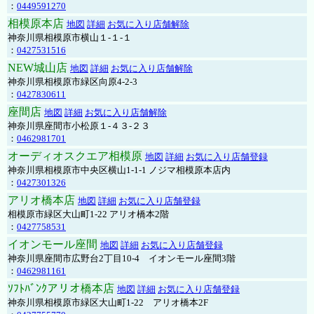
：
0449591270
相模原本店
地図
詳細
お気に入り店舗解除
神奈川県相模原市横山１-１-１
：
0427531516
NEW城山店
地図
詳細
お気に入り店舗解除
神奈川県相模原市緑区向原4-2-3
：
0427830611
座間店
地図
詳細
お気に入り店舗解除
神奈川県座間市小松原１-４３-２３
：
0462981701
オーディオスクエア相模原
地図
詳細
お気に入り店舗登録
神奈川県相模原市中央区横山1-1-1 ノジマ相模原本店内
：
0427301326
アリオ橋本店
地図
詳細
お気に入り店舗登録
相模原市緑区大山町1-22 アリオ橋本2階
：
0427758531
イオンモール座間
地図
詳細
お気に入り店舗登録
神奈川県座間市広野台2丁目10-4 イオンモール座間3階
：
0462981161
ｿﾌﾄﾊﾞﾝｸアリオ橋本店
地図
詳細
お気に入り店舗登録
神奈川県相模原市緑区大山町1-22 アリオ橋本2F