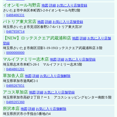
イオンモール与野店
地図
詳細
お気に入り店舗登録
さいたま市中央区本町西5-2-9イオンモール与野2階
：
0488406331
パトリア東大宮店
地図
詳細
お気に入り店舗登録
埼玉県さいたま市見沼区春野2-7-8パトリア東大宮2F
：
0487959714
【NEW】ロッテスクエア武蔵浦和店
地図
詳細
お気に入り店舗
登録
埼玉県さいたま市南区沼影1-19-19ロッテスクエア武蔵浦和店３階
：
0000000000
マルイファミリー志木店
地図
詳細
お気に入り店舗登録
埼玉県志木市本町5-26-1 マルイファミリー志木5階
：
0484861201
草加舎人店
地図
詳細
お気に入り店舗解除
埼玉県草加市遊馬町2-1
：
0489267051
アコス草加店
地図
詳細
お気に入り店舗登録
埼玉県草加市高砂２丁目７ー１ アコスショッピングセンター南館５階
：
0489205360
所沢本店
地図
詳細
お気に入り店舗解除
埼玉県所沢市小手指台5番地の4