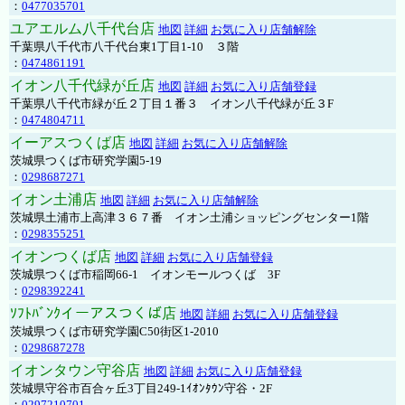
：
0477035701
ユアエルム八千代台店
地図
詳細
お気に入り店舗解除
千葉県八千代市八千代台東1丁目1-10 ３階
：
0474861191
イオン八千代緑が丘店
地図
詳細
お気に入り店舗登録
千葉県八千代市緑が丘２丁目１番３ イオン八千代緑が丘３F
：
0474804711
イーアスつくば店
地図
詳細
お気に入り店舗解除
茨城県つくば市研究学園5-19
：
0298687271
イオン土浦店
地図
詳細
お気に入り店舗解除
茨城県土浦市上高津３６７番 イオン土浦ショッピングセンター1階
：
0298355251
イオンつくば店
地図
詳細
お気に入り店舗登録
茨城県つくば市稲岡66-1 イオンモールつくば 3F
：
0298392241
ｿﾌﾄﾊﾞﾝｸイーアスつくば店
地図
詳細
お気に入り店舗登録
茨城県つくば市研究学園C50街区1-2010
：
0298687278
イオンタウン守谷店
地図
詳細
お気に入り店舗登録
茨城県守谷市百合ヶ丘3丁目249-1ｲｵﾝﾀｳﾝ守谷・2F
：
0297210701