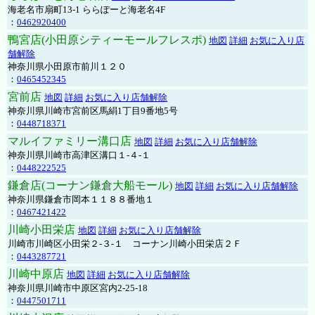
海老名市扇町13-1 ららぽーと海老名4F
：
0462920400
鴨宮店(小田原シティーモールフレスポ)
地図
詳細
お気に入り店
舗解除
神奈川県小田原市前川１２０
：
0465452345
宮前店
地図
詳細
お気に入り店舗解除
神奈川県川崎市宮前区馬絹1丁目9番地5号
：
0448718371
マルイファミリー溝口店
地図
詳細
お気に入り店舗解除
神奈川県川崎市高津区溝口１-４-１
：
0448222525
鎌倉店(コーナン鎌倉大船モール)
地図
詳細
お気に入り店舗解除
神奈川県鎌倉市岡本１１８８番地１
：
0467421422
川崎小田栄店
地図
詳細
お気に入り店舗解除
川崎市川崎区小田栄２‐３‐１ コーナン川崎小田栄店２Ｆ
：
0443287721
川崎中原店
地図
詳細
お気に入り店舗解除
神奈川県川崎市中原区宮内2-25-18
：
0447501711