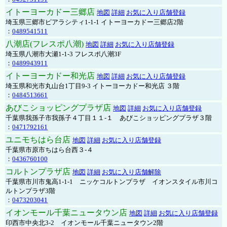
イトーヨーカドー三郷店
地図
詳細
お気に入り店舗登録
埼玉県三郷市ピアラシティ1-1-1 イトーヨーカドー三郷店2階
：
0489541511
八潮店(フレスポ八潮)
地図
詳細
お気に入り店舗登録
埼玉県八潮市大瀬1-1-3 フレスポ八潮3F
：
0489943911
イトーヨーカドー和光店
地図
詳細
お気に入り店舗登録
埼玉県和光市丸山台1丁目9-3 イトーヨーカドー和光店 ３階
：
0484513661
あびこショッピングプラザ店
地図
詳細
お気に入り店舗登録
千葉県我孫子市我孫子４丁目１１-１ あびこショッピングプラザ３階
：
0471792161
ユニモちはら台店
地図
詳細
お気に入り店舗登録
千葉県市原市ちはら台西３-４
：
0436760100
コルトンプラザ店
地図
詳細
お気に入り店舗解除
千葉県市川市鬼高1-1-1 ニッケコルトンプラザ イオンスタイル市川コ
ルトンプラザ3階
：
0473203041
イオンモール千葉ニュータウン店
地図
詳細
お気に入り店舗登録
印西市中央北3-2 イオンモール千葉ニュータウン2階