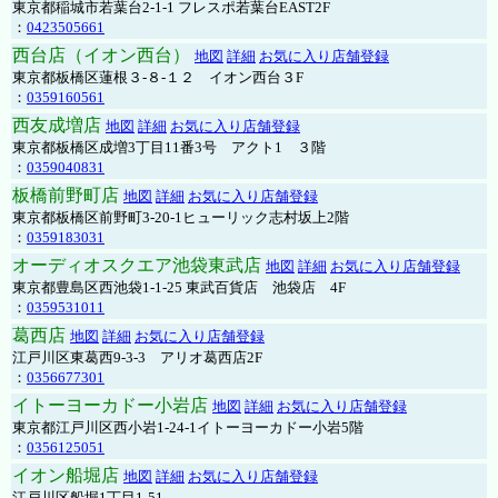
東京都稲城市若葉台2-1-1 フレスポ若葉台EAST2F
：
0423505661
西台店（イオン西台）
地図
詳細
お気に入り店舗登録
東京都板橋区蓮根３-８-１２ イオン西台３F
：
0359160561
西友成増店
地図
詳細
お気に入り店舗登録
東京都板橋区成増3丁目11番3号 アクト1 ３階
：
0359040831
板橋前野町店
地図
詳細
お気に入り店舗登録
東京都板橋区前野町3-20-1ヒューリック志村坂上2階
：
0359183031
オーディオスクエア池袋東武店
地図
詳細
お気に入り店舗登録
東京都豊島区西池袋1-1-25 東武百貨店 池袋店 4F
：
0359531011
葛西店
地図
詳細
お気に入り店舗登録
江戸川区東葛西9-3-3 アリオ葛西店2F
：
0356677301
イトーヨーカドー小岩店
地図
詳細
お気に入り店舗登録
東京都江戸川区西小岩1-24-1イトーヨーカドー小岩5階
：
0356125051
イオン船堀店
地図
詳細
お気に入り店舗登録
江戸川区船堀1丁目1-51