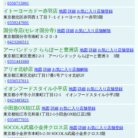
：
0356715901
イトーヨーカドー赤羽店
地図
詳細
お気に入り店舗登録
東京都北区赤羽西１丁目７-１イトーヨーカドー赤羽5階
：
0359247691
国分寺店(セレオ国分寺)
地図
詳細
お気に入り店舗解除
東京都国分寺市南町３-２０-３
：
0423266511
アーバンドック ららぽーと豊洲店
地図
詳細
お気に入り店舗登録
東京都江東区豊洲2-2-1 アーバンドック ららぽーと豊洲３ 3階
：
0351441660
アリオ北砂店
地図
詳細
お気に入り店舗解除
東京都江東区北砂2丁目17番1号アリオ北砂2F
：
0356537611
イオンフードスタイル小平店
地図
詳細
お気に入り店舗登録
東京都小平市小川東町2丁目12-1 イオンフードスタイル小平2階
：
0423485821
小田急OX狛江店
地図
詳細
お気に入り店舗登録
東京都狛江市元和泉1丁目2-1小田急OX狛江店2階
：
0354977031
SOCOLA武蔵小金井クロス店
地図
詳細
お気に入り店舗登録
東京都小金井市本町6-2-30 SOCOLA武蔵小金井クロス3階