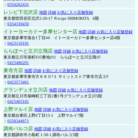
：
0354262431
レシピ下北沢店
地図
詳細
お気に入り店舗登録
東京都世田谷区北沢2-20-17 Ｒecipe SHIMOKITA 6階
：
0354330450
イトーヨーカドー多摩センター店
地図
詳細
お気に入り店舗登録
東京都多摩市落合1丁目44 イトーヨーカドー多摩センター店4階
：
0423110191
ららぽーと立川立飛店
地図
詳細
お気に入り店舗登録
東京都立川市泉町935番地の1 ららぽーと立川立飛1F
：
0425486201
東寺方店
地図
詳細
お気に入り店舗登録
東京都多摩市東寺方６６０?１ サミットストア東寺方店２F
：
0423573461
グランデュオ立川店
地図
詳細
お気に入り店舗登録
東京都立川市柴崎町三丁目2番1号グランデュオ立川5階
：
0425405181
上野マルイ店
地図
詳細
お気に入り店舗登録
東京都台東区上野6丁目15-1 上野マルイ7階
：
0358344971
調布パルコ店
地図
詳細
お気に入り店舗登録
東京都調布市小島町 1-38-1 調布パルコ5階