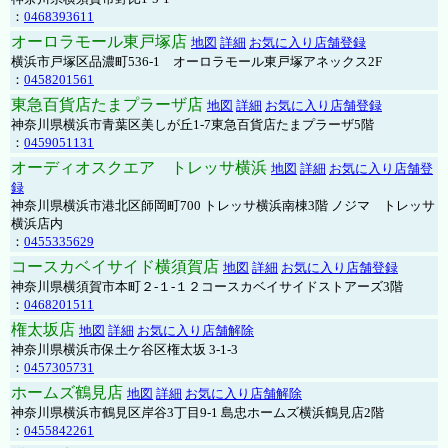
：
0468393611
オーロラモール東戸塚店
地図
詳細
お気に入り店舗登録
横浜市戸塚区品濃町536-1 オーロラモール東戸塚アネックス2F
：
0458201561
東急百貨店たまプラーザ店
地図
詳細
お気に入り店舗登録
神奈川県横浜市青葉区美しが丘1-7東急百貨店たまプラーザ5階
：
0459051131
オーディオスクエア トレッサ横浜
地図
詳細
お気に入り店舗登
録
神奈川県横浜市港北区師岡町700 トレッサ横浜南棟3階 ノジマ トレッサ
横浜店内
：
0455335629
コースカベイサイド横須賀店
地図
詳細
お気に入り店舗登録
神奈川県横須賀市本町２-１-１２コースカベイサイドストアーズ3階
：
0468201511
権太坂店
地図
詳細
お気に入り店舗解除
神奈川県横浜市保土ケ谷区権太坂 3-1-3
：
0457305731
ホームズ鶴見店
地図
詳細
お気に入り店舗解除
神奈川県横浜市鶴見区岸谷3丁目9-1 島忠ホームズ横浜鶴見店2階
：
0455842261