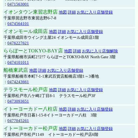
：
0471563001
イオンタウン東習志野店
地図
詳細
お気に入り店舗登録
千葉県習志野市東習志野6-7-8
：
0474564101
イオンモール成田店
地図
詳細
お気に入り店舗登録
千葉県成田市ウイング土屋24 イオンモール成田店1階
：
0476227621
ららぽーとTOKYO-BAY店
地図
詳細
お気に入り店舗解除
千葉県船橋市浜町2?2?7 ららぽーとTOKYO-BAY North Gate 3階
：
0474101011
船橋東武店
地図
詳細
お気に入り店舗登録
千葉県船橋市本町7-1-1東武百貨店船橋店3階1～3番地
：
0474243661
テラスモール松戸店
地図
詳細
お気に入り店舗登録
千葉県松戸市八ケ崎2丁目8-1 テラスモール松戸3F
：
0473093651
イトーヨーカドー八柱店
地図
詳細
お気に入り店舗登録
千葉県松戸市日暮1-15-8イトーヨーカドー八柱 3階
：
0477045261
イトーヨーカドー松戸店
地図
詳細
お気に入り店舗登録
千葉県松戸市松戸1149 イトーヨーカドー松戸店6階