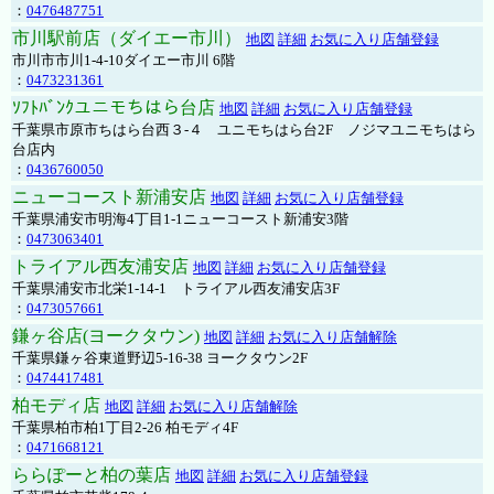
：
0476487751
市川駅前店（ダイエー市川）
地図
詳細
お気に入り店舗登録
市川市市川1-4-10ダイエー市川 6階
：
0473231361
ｿﾌﾄﾊﾞﾝｸユニモちはら台店
地図
詳細
お気に入り店舗登録
千葉県市原市ちはら台西３-４ ユニモちはら台2F ノジマユニモちはら
台店内
：
0436760050
ニューコースト新浦安店
地図
詳細
お気に入り店舗登録
千葉県浦安市明海4丁目1-1ニューコースト新浦安3階
：
0473063401
トライアル西友浦安店
地図
詳細
お気に入り店舗登録
千葉県浦安市北栄1-14-1 トライアル西友浦安店3F
：
0473057661
鎌ヶ谷店(ヨークタウン)
地図
詳細
お気に入り店舗解除
千葉県鎌ヶ谷東道野辺5-16-38 ヨークタウン2F
：
0474417481
柏モディ店
地図
詳細
お気に入り店舗解除
千葉県柏市柏1丁目2-26 柏モディ4F
：
0471668121
ららぽーと柏の葉店
地図
詳細
お気に入り店舗登録