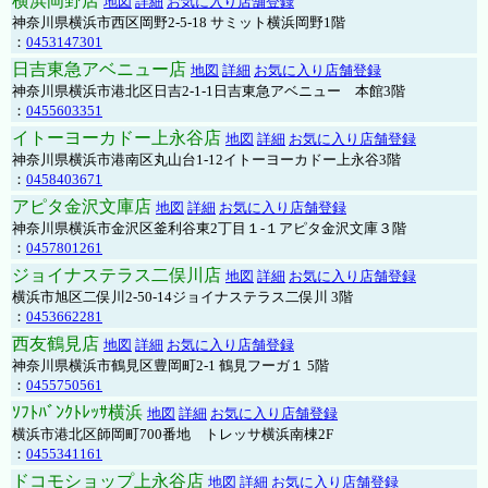
横浜岡野店
地図
詳細
お気に入り店舗登録
神奈川県横浜市西区岡野2-5-18 サミット横浜岡野1階
：
0453147301
日吉東急アベニュー店
地図
詳細
お気に入り店舗登録
神奈川県横浜市港北区日吉2-1-1日吉東急アベニュー 本館3階
：
0455603351
イトーヨーカドー上永谷店
地図
詳細
お気に入り店舗登録
神奈川県横浜市港南区丸山台1-12イトーヨーカドー上永谷3階
：
0458403671
アピタ金沢文庫店
地図
詳細
お気に入り店舗登録
神奈川県横浜市金沢区釜利谷東2丁目１-１アピタ金沢文庫３階
：
0457801261
ジョイナステラス二俣川店
地図
詳細
お気に入り店舗登録
横浜市旭区二俣川2-50-14ジョイナステラス二俣川 3階
：
0453662281
西友鶴見店
地図
詳細
お気に入り店舗登録
神奈川県横浜市鶴見区豊岡町2-1 鶴見フーガ１ 5階
：
0455750561
ｿﾌﾄﾊﾞﾝｸﾄﾚｯｻ横浜
地図
詳細
お気に入り店舗登録
横浜市港北区師岡町700番地 トレッサ横浜南棟2F
：
0455341161
ドコモショップ上永谷店
地図
詳細
お気に入り店舗登録