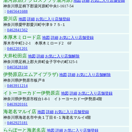
湯河原店(アクロスプラザ湯河原)
地図
詳細
お気に入り店舗登録
神奈川県足柄下郡湯河原町中央1-1617-54
：
0465641688
愛川店
地図
詳細
お気に入り店舗登録
神奈川県愛甲郡愛川町中津９７５-１
：
0462841562
本厚木ミロード店
地図
詳細
お気に入り店舗登録
厚木市中町2-2-1 本厚木ミロード2 6F
：
0462201201
大井松田店
地図
詳細
お気に入り店舗解除
神奈川県足柄上郡大井町金子字中の町325-1
：
0465828168
伊勢原店(エムアイプラザ)
地図
詳細
お気に入り店舗解除
神奈川県伊勢原市板戸８
：
0463911214
イトーヨーカドー伊勢原店
地図
詳細
お気に入り店舗登録
神奈川県伊勢原市桜台1-8-1 イトーヨーカドー伊勢原4階
：
0463920161
海老名マルイ店
地図
詳細
お気に入り店舗登録
神奈川県海老名市中央１丁目６-１海老名マルイ4階
：
0462925181
ららぽーと海老名店
地図
詳細
お気に入り店舗登録