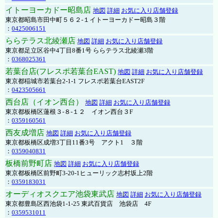
イトーヨーカドー昭島店
地図
詳細
お気に入り店舗登録
東京都昭島市田中町５６２-１イトーヨーカドー昭島３階
：
0425006151
ららテラス北綾瀬店
地図
詳細
お気に入り店舗登録
東京都足立区谷中4丁目8番1号 ららテラス北綾瀬3階
：
0368025361
若葉台店(フレスポ若葉台EAST)
地図
詳細
お気に入り店舗登録
東京都稲城市若葉台2-1-1 フレスポ若葉台EAST2F
：
0423505661
西台店（イオン西台）
地図
詳細
お気に入り店舗登録
東京都板橋区蓮根３-８-１２ イオン西台３F
：
0359160561
西友成増店
地図
詳細
お気に入り店舗登録
東京都板橋区成増3丁目11番3号 アクト1 ３階
：
0359040831
板橋前野町店
地図
詳細
お気に入り店舗登録
東京都板橋区前野町3-20-1ヒューリック志村坂上2階
：
0359183031
オーディオスクエア池袋東武店
地図
詳細
お気に入り店舗登録
東京都豊島区西池袋1-1-25 東武百貨店 池袋店 4F
：
0359531011