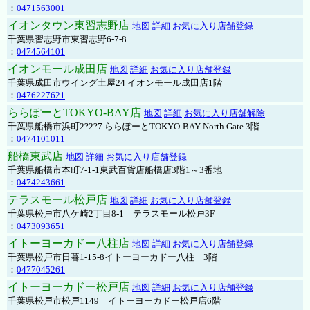
：
0471563001
イオンタウン東習志野店
地図
詳細
お気に入り店舗登録
千葉県習志野市東習志野6-7-8
：
0474564101
イオンモール成田店
地図
詳細
お気に入り店舗登録
千葉県成田市ウイング土屋24 イオンモール成田店1階
：
0476227621
ららぽーとTOKYO-BAY店
地図
詳細
お気に入り店舗解除
千葉県船橋市浜町2?2?7 ららぽーとTOKYO-BAY North Gate 3階
：
0474101011
船橋東武店
地図
詳細
お気に入り店舗登録
千葉県船橋市本町7-1-1東武百貨店船橋店3階1～3番地
：
0474243661
テラスモール松戸店
地図
詳細
お気に入り店舗登録
千葉県松戸市八ケ崎2丁目8-1 テラスモール松戸3F
：
0473093651
イトーヨーカドー八柱店
地図
詳細
お気に入り店舗登録
千葉県松戸市日暮1-15-8イトーヨーカドー八柱 3階
：
0477045261
イトーヨーカドー松戸店
地図
詳細
お気に入り店舗登録
千葉県松戸市松戸1149 イトーヨーカドー松戸店6階