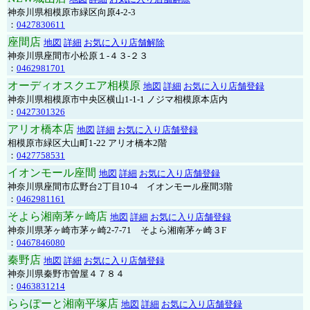
神奈川県相模原市緑区向原4-2-3
：
0427830611
座間店
地図
詳細
お気に入り店舗解除
神奈川県座間市小松原１-４３-２３
：
0462981701
オーディオスクエア相模原
地図
詳細
お気に入り店舗登録
神奈川県相模原市中央区横山1-1-1 ノジマ相模原本店内
：
0427301326
アリオ橋本店
地図
詳細
お気に入り店舗登録
相模原市緑区大山町1-22 アリオ橋本2階
：
0427758531
イオンモール座間
地図
詳細
お気に入り店舗登録
神奈川県座間市広野台2丁目10-4 イオンモール座間3階
：
0462981161
そよら湘南茅ヶ崎店
地図
詳細
お気に入り店舗登録
神奈川県茅ヶ崎市茅ヶ崎2‐7‐71 そよら湘南茅ヶ崎３F
：
0467846080
秦野店
地図
詳細
お気に入り店舗登録
神奈川県秦野市曽屋４７８４
：
0463831214
ららぽーと湘南平塚店
地図
詳細
お気に入り店舗登録