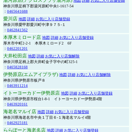
湯河原店(アクロスプラザ湯河原)
地図
詳細
お気に入り店舗登録
神奈川県足柄下郡湯河原町中央1-1617-54
：
0465641688
愛川店
地図
詳細
お気に入り店舗登録
神奈川県愛甲郡愛川町中津９７５-１
：
0462841562
本厚木ミロード店
地図
詳細
お気に入り店舗登録
厚木市中町2-2-1 本厚木ミロード2 6F
：
0462201201
大井松田店
地図
詳細
お気に入り店舗解除
神奈川県足柄上郡大井町金子字中の町325-1
：
0465828168
伊勢原店(エムアイプラザ)
地図
詳細
お気に入り店舗解除
神奈川県伊勢原市板戸８
：
0463911214
イトーヨーカドー伊勢原店
地図
詳細
お気に入り店舗登録
神奈川県伊勢原市桜台1-8-1 イトーヨーカドー伊勢原4階
：
0463920161
海老名マルイ店
地図
詳細
お気に入り店舗登録
神奈川県海老名市中央１丁目６-１海老名マルイ4階
：
0462925181
ららぽーと海老名店
地図
詳細
お気に入り店舗登録