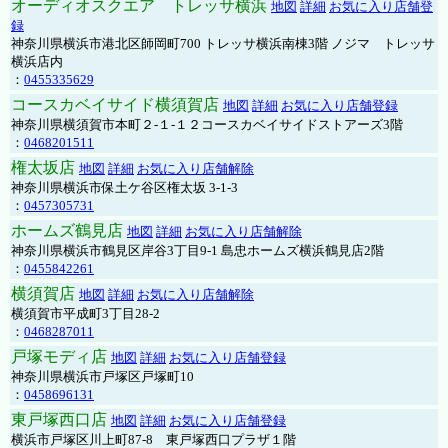
オーディオスクエア トレッサ横浜
地図
詳細
お気に入り店舗登
録
神奈川県横浜市港北区師岡町700 トレッサ横浜南棟3階 ノジマ トレッサ
横浜店内
：
0455335629
コースカベイサイド横須賀店
地図
詳細
お気に入り店舗登録
神奈川県横須賀市本町２-１-１２コースカベイサイドストアーズ3階
：
0468201511
権太坂店
地図
詳細
お気に入り店舗解除
神奈川県横浜市保土ケ谷区権太坂 3-1-3
：
0457305731
ホームズ鶴見店
地図
詳細
お気に入り店舗解除
神奈川県横浜市鶴見区岸谷3丁目9-1 島忠ホームズ横浜鶴見店2階
：
0455842261
横須賀店
地図
詳細
お気に入り店舗解除
横須賀市平成町3丁目28-2
：
0468287011
戸塚モディ店
地図
詳細
お気に入り店舗登録
神奈川県横浜市戸塚区戸塚町10
：
0458696131
東戸塚西口店
地図
詳細
お気に入り店舗登録
横浜市戸塚区川上町87-8 東戸塚西口プラザ１階