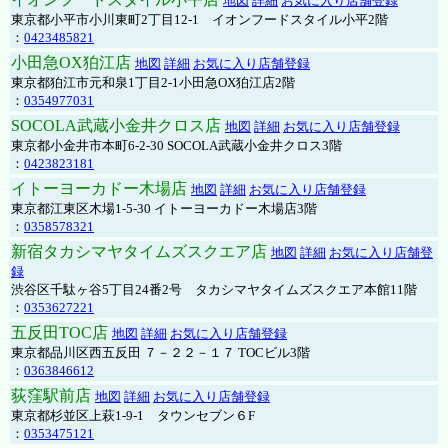
地図
詳細
お気に入り店舗登録
東京都小平市小川東町2丁目12-1 イオンフードスタイル小平2階
：
0423485821
小田急OX狛江店
地図
詳細
お気に入り店舗登録
東京都狛江市元和泉1丁目2-1小田急OX狛江店2階
：
0354977031
SOCOLA武蔵小金井クロス店
地図
詳細
お気に入り店舗登録
東京都小金井市本町6-2-30 SOCOLA武蔵小金井クロス3階
：
0423823181
イトーヨーカドー木場店
地図
詳細
お気に入り店舗登録
東京都江東区木場1-5-30 イトーヨーカドー木場店3階
：
0358578321
新宿タカシマヤタイムズスクエア店
地図
詳細
お気に入り店舗登
録
渋谷区千駄ヶ谷5丁目24番2号 タカシマヤタイムズスクエア本館11階
：
0353627221
五反田TOC店
地図
詳細
お気に入り店舗登録
東京都品川区西五反田 ７－２２－１７ TOCビル3階
：
0363846612
荻窪駅前店
地図
詳細
お気に入り店舗登録
東京都杉並区上萩1-9-1 タウンセブン６F
：
0353475121