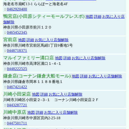
海老名市扇町13-1 ららぽーと海老名4F
：
0462920400
鴨宮店(小田原シティーモールフレスポ)
地図
詳細
お気に入り店
舗解除
神奈川県小田原市前川１２０
：
0465452345
宮前店
地図
詳細
お気に入り店舗解除
神奈川県川崎市宮前区馬絹1丁目9番地5号
：
0448718371
マルイファミリー溝口店
地図
詳細
お気に入り店舗解除
神奈川県川崎市高津区溝口１-４-１
：
0448222525
鎌倉店(コーナン鎌倉大船モール)
地図
詳細
お気に入り店舗解除
神奈川県鎌倉市岡本１１８８番地１
：
0467421422
川崎小田栄店
地図
詳細
お気に入り店舗解除
川崎市川崎区小田栄２‐３‐１ コーナン川崎小田栄店２Ｆ
：
0443287721
川崎中原店
地図
詳細
お気に入り店舗解除
神奈川県川崎市中原区宮内2-25-18
：
0447501711