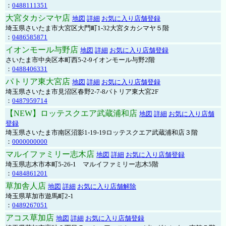
：
0488111351
大宮タカシマヤ店
地図
詳細
お気に入り店舗登録
埼玉県さいたま市大宮区大門町1-32大宮タカシマヤ５階
：
0486585871
イオンモール与野店
地図
詳細
お気に入り店舗登録
さいたま市中央区本町西5-2-9イオンモール与野2階
：
0488406331
パトリア東大宮店
地図
詳細
お気に入り店舗登録
埼玉県さいたま市見沼区春野2-7-8パトリア東大宮2F
：
0487959714
【NEW】ロッテスクエア武蔵浦和店
地図
詳細
お気に入り店舗
登録
埼玉県さいたま市南区沼影1-19-19ロッテスクエア武蔵浦和店３階
：
0000000000
マルイファミリー志木店
地図
詳細
お気に入り店舗登録
埼玉県志木市本町5-26-1 マルイファミリー志木5階
：
0484861201
草加舎人店
地図
詳細
お気に入り店舗解除
埼玉県草加市遊馬町2-1
：
0489267051
アコス草加店
地図
詳細
お気に入り店舗登録