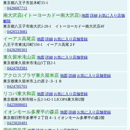
東京都八王子市並木町35-1
：
0426687711
南大沢店(イトーヨーカドー南大沢店)
地図
詳細
お気に入り店舗
解除
東京都八王子市南大沢2-28-1 イトーヨーカドー南大沢店4F
：
0426533681
イーアス高尾店
地図
詳細
お気に入り店舗登録
八王子市東浅川町550-1 イーアス高尾２F
：
0426290301
東久留米滝山店
地図
詳細
お気に入り店舗登録
東京都東久留米市滝山5丁目2-1
：
0424703581
アクロスプラザ東久留米店
地図
詳細
お気に入り店舗登録
東京都東久留米市上の原２-３-１８
：
0424705701
リコパ東大和店
地図
詳細
お気に入り店舗登録
東京都東大和市桜ヶ丘2-142-1 LICOPA東大和2階
：
0425908601
イオンモール多摩平の森店
地図
詳細
お気に入り店舗登録
東京都日野市多摩平２丁目４-１イオンモール多摩平の森2階
：
0425826481