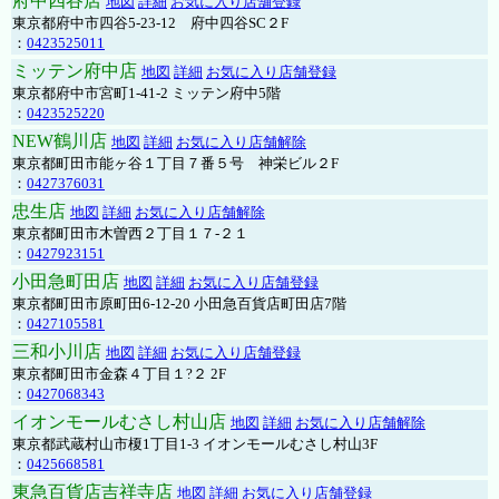
府中四谷店
地図
詳細
お気に入り店舗登録
東京都府中市四谷5-23-12 府中四谷SC２F
：
0423525011
ミッテン府中店
地図
詳細
お気に入り店舗登録
東京都府中市宮町1-41-2 ミッテン府中5階
：
0423525220
NEW鶴川店
地図
詳細
お気に入り店舗解除
東京都町田市能ヶ谷１丁目７番５号 神栄ビル２F
：
0427376031
忠生店
地図
詳細
お気に入り店舗解除
東京都町田市木曽西２丁目１７-２１
：
0427923151
小田急町田店
地図
詳細
お気に入り店舗登録
東京都町田市原町田6-12-20 小田急百貨店町田店7階
：
0427105581
三和小川店
地図
詳細
お気に入り店舗登録
東京都町田市金森４丁目１?２ 2F
：
0427068343
イオンモールむさし村山店
地図
詳細
お気に入り店舗解除
東京都武蔵村山市榎1丁目1-3 イオンモールむさし村山3F
：
0425668581
東急百貨店吉祥寺店
地図
詳細
お気に入り店舗登録