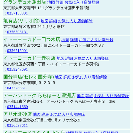
グランデュオ蒲田店
地図
詳細
お気に入り店舗登録
東京都大田区蒲田5-13-1グランデュオ蒲田東館3階
：
0357138301
亀有店(リリオ館)
地図
詳細
お気に入り店舗解除
東京都葛飾区亀有3-26-1リリオ館4F
：
0356506181
イトーヨーカドー四つ木店
地図
詳細
お気に入り店舗登録
東京都葛飾区四つ木2丁目21-1イトーヨーカドー四つ木３F
：
0356715901
イトーヨーカドー赤羽店
地図
詳細
お気に入り店舗登録
東京都北区赤羽西１丁目７-１イトーヨーカドー赤羽5階
：
0359247691
国分寺店(セレオ国分寺)
地図
詳細
お気に入り店舗解除
東京都国分寺市南町３-２０-３
：
0423266511
アーバンドック ららぽーと豊洲店
地図
詳細
お気に入り店舗登録
東京都江東区豊洲2-2-1 アーバンドック ららぽーと豊洲３ 3階
：
0351441660
アリオ北砂店
地図
詳細
お気に入り店舗解除
東京都江東区北砂2丁目17番1号アリオ北砂2F
：
0356537611
イオンフードスタイル小平店