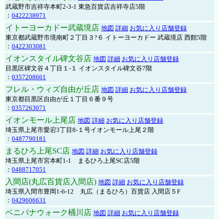
武蔵野市吉祥寺本町2-3-1 東急百貨店吉祥寺店5階
：
0422238971
イトーヨーカドー武蔵境店
地図
詳細
お気に入り店舗登録
東京都武蔵野市境南町２丁目３?６ イトーヨーカドー 武蔵境店 西館5階
：
0422303081
イオンスタイル碑文谷店
地図
詳細
お気に入り店舗登録
目黒区碑文谷４丁目１-１ イオンスタイル碑文谷7階
：
0357208661
フレル・ウィズ自由が丘店
地図
詳細
お気に入り店舗登録
東京都目黒区自由が丘１丁目６番９号
：
0357263071
イオンモール上尾店
地図
詳細
お気に入り店舗登録
埼玉県上尾市愛宕3丁目8-１号イオンモール上尾２階
：
0487790181
まるひろ上尾SC店
地図
詳細
お気に入り店舗登録
埼玉県上尾市宮本町1-1 まるひろ上尾SC店5階
：
0488717051
入間店(丸広百貨店入間店)
地図
詳細
お気に入り店舗登録
埼玉県入間市豊岡1-6-12 丸広（まるひろ）百貨店 入間店５F
：
0429606631
ベニバナウォーク桶川店
地図
詳細
お気に入り店舗登録