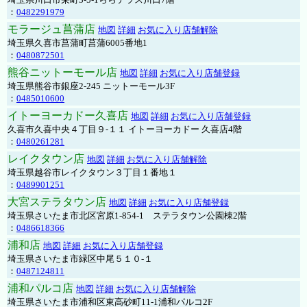
：
0482291979
モラージュ菖蒲店
地図
詳細
お気に入り店舗解除
埼玉県久喜市菖蒲町菖蒲6005番地1
：
0480872501
熊谷ニットーモール店
地図
詳細
お気に入り店舗登録
埼玉県熊谷市銀座2-245 ニットーモール3F
：
0485010600
イトーヨーカドー久喜店
地図
詳細
お気に入り店舗登録
久喜市久喜中央４丁目９-１１ イトーヨーカドー 久喜店4階
：
0480261281
レイクタウン店
地図
詳細
お気に入り店舗解除
埼玉県越谷市レイクタウン３丁目１番地１
：
0489901251
大宮ステラタウン店
地図
詳細
お気に入り店舗登録
埼玉県さいたま市北区宮原1-854-1 ステラタウン公園棟2階
：
0486618366
浦和店
地図
詳細
お気に入り店舗登録
埼玉県さいたま市緑区中尾５１０-１
：
0487124811
浦和パルコ店
地図
詳細
お気に入り店舗解除
埼玉県さいたま市浦和区東高砂町11-1浦和パルコ2F