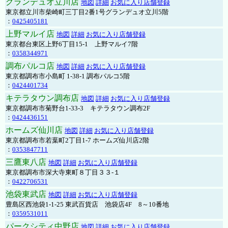
グランデュオ立川店
地図
詳細
お気に入り店舗登録
東京都立川市柴崎町三丁目2番1号グランデュオ立川5階
：
0425405181
上野マルイ店
地図
詳細
お気に入り店舗登録
東京都台東区上野6丁目15-1 上野マルイ7階
：
0358344971
調布パルコ店
地図
詳細
お気に入り店舗登録
東京都調布市小島町 1-38-1 調布パルコ5階
：
0424401734
キテラタウン調布店
地図
詳細
お気に入り店舗登録
東京都調布市菊野台1-33-3 キテラタウン調布2F
：
0424436151
ホームズ仙川店
地図
詳細
お気に入り店舗登録
東京都調布市若葉町2丁目1-7 ホームズ仙川店2階
：
0353847711
三鷹東八店
地図
詳細
お気に入り店舗登録
東京都調布市深大寺東町８丁目３３-１
：
0422706531
池袋東武店
地図
詳細
お気に入り店舗登録
豊島区西池袋1-1-25 東武百貨店 池袋店4F 8～10番地
：
0359531011
パークシティ中野店
地図
詳細
お気に入り店舗登録