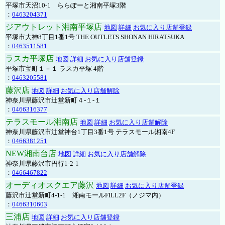
平塚市天沼10-1 ららぽーと湘南平塚3階
：
0463204371
ジアウトレット湘南平塚店
地図
詳細
お気に入り店舗登録
平塚市大神8丁目1番1号 THE OUTLETS SHONAN HIRATSUKA
：
0463511581
ラスカ平塚店
地図
詳細
お気に入り店舗登録
平塚市宝町１－１ ラスカ平塚 4階
：
0463205581
藤沢店
地図
詳細
お気に入り店舗解除
神奈川県藤沢市辻堂新町４-１-１
：
0466316377
テラスモール湘南店
地図
詳細
お気に入り店舗解除
神奈川県藤沢市辻堂神台1丁目3番1号 テラスモール湘南4F
：
0466381251
NEW湘南台店
地図
詳細
お気に入り店舗解除
神奈川県藤沢市円行1-2-1
：
0466467822
オーディオスクエア藤沢
地図
詳細
お気に入り店舗登録
藤沢市辻堂新町4-1-1 湘南モールFILL2F（ノジマ内）
：
0466310603
三浦店
地図
詳細
お気に入り店舗登録