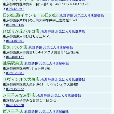
東京都中野区中野四丁目14 番1 号 PARKCITY NAKANO 201
：
0359429861
日の出店(イオンモール日の出)
地図
詳細
お気に入り店舗登録
東京都西多摩郡日の出町大字平井字三吉野桜237-3
：
0425973155
ひばりが丘パルコ店
地図
詳細
お気に入り店舗解除
東京都西東京市ひばりが丘1-1-1
：
0424388901
田無アスタ店
地図
詳細
お気に入り店舗登録
東京都西東京市田無町2-1-1 アスタ田無専門店棟2階
：
0424606121
練馬駅前店
地図
詳細
お気に入り店舗登録
東京都練馬区練馬1丁目3-10 2階
：
0359123081
リヴィンオズ大泉店
地図
詳細
お気に入り店舗登録
東京都練馬区東大泉2-10-11 リヴィンオズ大泉4階
：
0359355972
八王子みなみ野店
地図
詳細
お気に入り店舗登録
東京都八王子市みなみ野１丁目２-１
：
0426322620
西八王子店
地図
詳細
お気に入り店舗解除