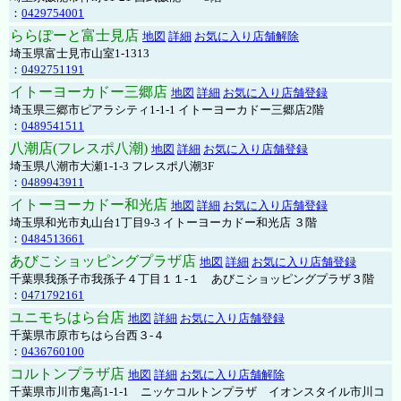
：
0429754001
ららぽーと富士見店
地図
詳細
お気に入り店舗解除
埼玉県富士見市山室1-1313
：
0492751191
イトーヨーカドー三郷店
地図
詳細
お気に入り店舗登録
埼玉県三郷市ピアラシティ1-1-1 イトーヨーカドー三郷店2階
：
0489541511
八潮店(フレスポ八潮)
地図
詳細
お気に入り店舗登録
埼玉県八潮市大瀬1-1-3 フレスポ八潮3F
：
0489943911
イトーヨーカドー和光店
地図
詳細
お気に入り店舗登録
埼玉県和光市丸山台1丁目9-3 イトーヨーカドー和光店 ３階
：
0484513661
あびこショッピングプラザ店
地図
詳細
お気に入り店舗登録
千葉県我孫子市我孫子４丁目１１-１ あびこショッピングプラザ３階
：
0471792161
ユニモちはら台店
地図
詳細
お気に入り店舗登録
千葉県市原市ちはら台西３-４
：
0436760100
コルトンプラザ店
地図
詳細
お気に入り店舗解除
千葉県市川市鬼高1-1-1 ニッケコルトンプラザ イオンスタイル市川コ