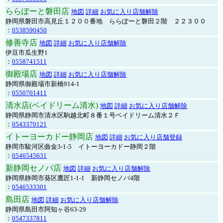
ららぽーと磐田店
地図
詳細
お気に入り店舗解除
静岡県磐田市高見丘１２００番地 ららぽーと磐田２階 ２２３００
：
0538590450
修善寺店
地図
詳細
お気に入り店舗解除
伊豆市瓜生野1
：
0558741511
御殿場店
地図
詳細
お気に入り店舗解除
静岡県御殿場市新橋914-1
：
0550701411
清水店(ベイドリーム清水)
地図
詳細
お気に入り店舗解除
静岡県静岡市清水区駒越北町８番１号ベイドリーム清水２Ｆ
：
0543370121
イトーヨーカドー静岡店
地図
詳細
お気に入り店舗登録
静岡市駿河区曲金3-1-5 イトーヨーカドー静岡２階
：
0546545631
新静岡セノバ店
地図
詳細
お気に入り店舗解除
静岡県静岡市葵区鷹匠1-1-1 新静岡セノバ4階
：
0546533301
島田店
地図
詳細
お気に入り店舗解除
静岡県島田市阿知ヶ谷63-29
：
0547337811