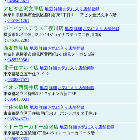
：
0458403671
アピタ金沢文庫店
地図
詳細
お気に入り店舗登録
神奈川県横浜市金沢区釜利谷東2丁目１-１アピタ金沢文庫３階
：
0457801261
ジョイナステラス二俣川店
地図
詳細
お気に入り店舗登録
横浜市旭区二俣川2-50-14ジョイナステラス二俣川 3階
：
0453662281
西友鶴見店
地図
詳細
お気に入り店舗登録
神奈川県横浜市鶴見区豊岡町2-1 鶴見フーガ１ 5階
：
0455750561
北千住マルイ店
地図
詳細
お気に入り店舗解除
東京都足立区千住３-９２
：
0338887571
イオン西新井店
地図
詳細
お気に入り店舗解除
東京都足立区梅島3-32-7イオン西新井3F
：
0358458331
千住大橋店
地図
詳細
お気に入り店舗登録
東京都足立区千住橋戸町1-13 ポンテポルタ千住3F
：
0352846731
イトーヨーカドー綾瀬店
地図
詳細
お気に入り店舗登録
東京都足立区綾瀬3丁目4-25イトーヨーカドー５階
：
0356978351