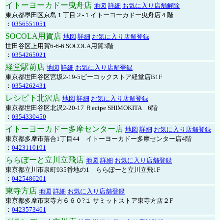
イトーヨーカドー曳舟店
地図
詳細
お気に入り店舗解除
東京都墨田区京島１丁目２-１イトーヨーカドー曳舟店４階
：
0356551051
SOCOLA用賀店
地図
詳細
お気に入り店舗登録
世田谷区上用賀6-6-6 SOCOLA用賀3階
：
0354265021
経堂駅前店
地図
詳細
お気に入り店舗登録
東京都世田谷区宮坂2-19-5ピーコックストア経堂店B1F
：
0354262431
レシピ下北沢店
地図
詳細
お気に入り店舗登録
東京都世田谷区北沢2-20-17 Ｒecipe SHIMOKITA 6階
：
0354330450
イトーヨーカドー多摩センター店
地図
詳細
お気に入り店舗登録
東京都多摩市落合1丁目44 イトーヨーカドー多摩センター店4階
：
0423110191
ららぽーと立川立飛店
地図
詳細
お気に入り店舗登録
東京都立川市泉町935番地の1 ららぽーと立川立飛1F
：
0425486201
東寺方店
地図
詳細
お気に入り店舗登録
東京都多摩市東寺方６６０?１ サミットストア東寺方店２F
：
0423573461