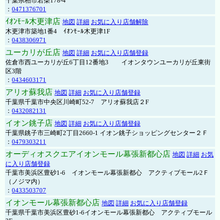
千葉県柏市若柴178-4
：
0471376701
ｲｵﾝﾓｰﾙ木更津店
地図
詳細
お気に入り店舗解除
木更津市築地1番4 ｲｵﾝﾓｰﾙ木更津1F
：
0438306971
ユーカリが丘店
地図
詳細
お気に入り店舗登録
佐倉市西ユーカリが丘6丁目12番地3 イオンタウンユーカリが丘東街
区3階
：
0434603171
アリオ蘇我店
地図
詳細
お気に入り店舗登録
千葉県千葉市中央区川崎町52-7 アリオ蘇我店２F
：
0432082131
イオン銚子店
地図
詳細
お気に入り店舗登録
千葉県銚子市三崎町2丁目2660-1 イオン銚子ショッピングセンター２Ｆ
：
0479303211
オーディオスクエアイオンモール幕張新都心店
地図
詳細
お気
に入り店舗登録
千葉市美浜区豊砂1-6 イオンモール幕張新都心 アクティブモール2Ｆ
（ノジマ内）
：
0433503707
イオンモール幕張新都心店
地図
詳細
お気に入り店舗登録
千葉県千葉市美浜区豊砂1-6イオンモール幕張新都心 アクティブモール