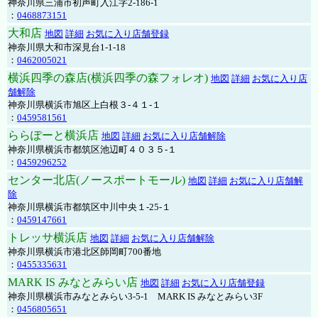
神奈川県三浦市初声町入江字2-186-1
：
0468873151
大和店
地図
詳細
お気に入り店舗登録
神奈川県大和市深見台1-1-18
：
0462005021
横浜四季の森店(横浜四季の森フォレオ)
地図
詳細
お気に入り店
舗解除
神奈川県横浜市旭区上白根３-４１-１
：
0459581561
ららぽーと横浜店
地図
詳細
お気に入り店舗解除
神奈川県横浜市都筑区池辺町４０３５-１
：
0459296252
センター北店(ノースポートモール)
地図
詳細
お気に入り店舗解
除
神奈川県横浜市都筑区中川中央１-25-１
：
0459147661
トレッサ横浜店
地図
詳細
お気に入り店舗解除
神奈川県横浜市港北区師岡町700番地
：
0455335631
MARK IS みなとみらい店
地図
詳細
お気に入り店舗登録
神奈川県横浜市みなとみらい3-5-1 MARK IS みなとみらい3F
：
0456805651