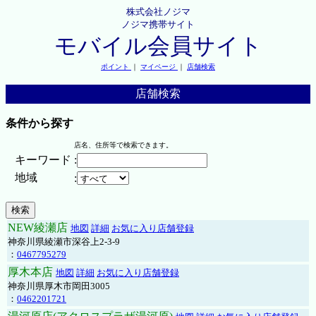
株式会社ノジマ
ノジマ携帯サイト
モバイル会員サイト
ポイント
｜
マイページ
｜
店舗検索
店舗検索
条件から探す
店名、住所等で検索できます。
キーワード
:
地域
:
NEW綾瀬店
地図
詳細
お気に入り店舗登録
神奈川県綾瀬市深谷上2-3-9
：
0467795279
厚木本店
地図
詳細
お気に入り店舗登録
神奈川県厚木市岡田3005
：
0462201721