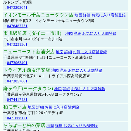
ルトンプラザ3階
：
0473203041
イオンモール千葉ニュータウン店
地図
詳細
お気に入り店舗登録
印西市中央北3-2 イオンモール千葉ニュータウン2階
：
0476487751
市川駅前店（ダイエー市川）
地図
詳細
お気に入り店舗登録
市川市市川1-4-10ダイエー市川 6階
：
0473231361
ニューコースト新浦安店
地図
詳細
お気に入り店舗登録
千葉県浦安市明海4丁目1-1ニューコースト新浦安3階
：
0473063401
トライアル西友浦安店
地図
詳細
お気に入り店舗登録
千葉県浦安市北栄1-14-1 トライアル西友浦安店3F
：
0473057661
鎌ヶ谷店(ヨークタウン)
地図
詳細
お気に入り店舗解除
千葉県鎌ヶ谷東道野辺5-16-38 ヨークタウン2F
：
0474417481
柏モディ店
地図
詳細
お気に入り店舗解除
千葉県柏市柏1丁目2-26 柏モディ4F
：
0471668121
ららぽーと柏の葉店
地図
詳細
お気に入り店舗登録