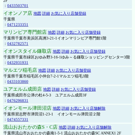
2F
：
0433503701
イオンノア店
地図
詳細
お気に入り店舗登録
千葉県
：
0471233351
マリンピア専門館店
地図
詳細
お気に入り店舗登録
千葉県千葉市美浜区高洲3-21-1イオンマリンピア専門館1階
：
0432782571
イオンスタイル鎌取店
地図
詳細
お気に入り店舗登録
千葉県千葉市緑区おゆみ野3-16-1ゆみ～る鎌取ショッピングセンター3階
：
0432931931
マルエツ稲毛店
地図
詳細
お気に入り店舗登録
千葉県千葉市稲毛区小仲台7-2-1マルエツ稲毛3階
：
0433103860
ユアエルム成田店
地図
詳細
お気に入り店舗登録
千葉県成田市公津の杜4-5-3 ユアエルム成田3F
：
0476296831
イオンモール津田沼店
地図
詳細
お気に入り店舗解除
千葉県習志野市津田沼1-23-1 イオンモール津田沼２階
：
0474557331
流山おおたかの森S・C店
地図
詳細
お気に入り店舗解除
千葉県流山市おおたかの森南1-5-1 流山おおたかの森SC ANNEX1 2F