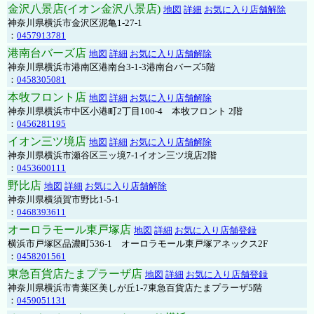
金沢八景店(イオン金沢八景店)
地図
詳細
お気に入り店舗解除
神奈川県横浜市金沢区泥亀1-27-1
：
0457913781
港南台バーズ店
地図
詳細
お気に入り店舗解除
神奈川県横浜市港南区港南台3-1-3港南台バーズ5階
：
0458305081
本牧フロント店
地図
詳細
お気に入り店舗解除
神奈川県横浜市中区小港町2丁目100-4 本牧フロント 2階
：
0456281195
イオン三ツ境店
地図
詳細
お気に入り店舗解除
神奈川県横浜市瀬谷区三ッ境7-1イオン三ツ境店2階
：
0453600111
野比店
地図
詳細
お気に入り店舗解除
神奈川県横須賀市野比1-5-1
：
0468393611
オーロラモール東戸塚店
地図
詳細
お気に入り店舗登録
横浜市戸塚区品濃町536-1 オーロラモール東戸塚アネックス2F
：
0458201561
東急百貨店たまプラーザ店
地図
詳細
お気に入り店舗登録
神奈川県横浜市青葉区美しが丘1-7東急百貨店たまプラーザ5階
：
0459051131