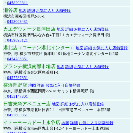
：
0458293811
瀬谷店
地図
詳細
お気に入り店舗登録
横浜市瀬谷区橋戸2-36-1
：
0453063431
カエデウォーク長津田店
地図
詳細
お気に入り店舗登録
横浜市緑区長津田みなみ台4丁目7-1 カエデウォーク長津田1階
：
0459893121
港北店（コーナン港北インター）
地図
詳細
お気に入り店舗登録
神奈川県 横浜市都筑区 折本町 191番地コーナン港北インター店2階
：
0454786851
ブランチ横浜南部市場店
地図
詳細
お気に入り店舗登録
神奈川県横浜市金沢区鳥浜町1-1
：
0457737851
横浜岡野店
地図
詳細
お気に入り店舗登録
神奈川県横浜市西区岡野2-5-18 サミット横浜岡野1階
：
0453147301
日吉東急アベニュー店
地図
詳細
お気に入り店舗登録
神奈川県横浜市港北区日吉2-1-1日吉東急アベニュー 本館3階
：
0455603351
イトーヨーカドー上永谷店
地図
詳細
お気に入り店舗登録
神奈川県横浜市港南区丸山台1-12イトーヨーカドー上永谷3階