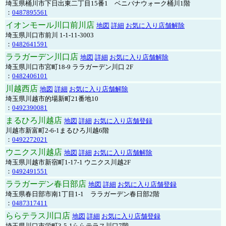
埼玉県桶川市下日出東二丁目15番1 ベニバナウォーク桶川1階
：
0487895561
イオンモール川口前川店
地図
詳細
お気に入り店舗解除
埼玉県川口市前川 1-1-11-3003
：
0482641591
ララガーデン川口店
地図
詳細
お気に入り店舗解除
埼玉県川口市宮町18-9 ララガーデン川口 2F
：
0482406101
川越西店
地図
詳細
お気に入り店舗解除
埼玉県川越市的場新町21番地10
：
0492390081
まるひろ川越店
地図
詳細
お気に入り店舗登録
川越市新富町2-6-1まるひろ川越6階
：
0492272021
ウニクス川越店
地図
詳細
お気に入り店舗解除
埼玉県川越市新宿町1-17-1 ウニクス川越2F
：
0492491551
ララガーデン春日部店
地図
詳細
お気に入り店舗登録
埼玉県春日部市南1丁目1-1 ララガーデン春日部2階
：
0487317411
ららテラス川口店
地図
詳細
お気に入り店舗登録
埼玉県川口市栄町3-5-1ららテラス川口7階