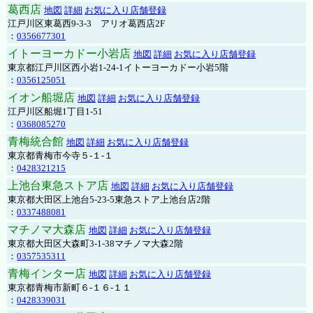
葛西店
地図
詳細
お気に入り店舗登録
江戸川区東葛西9-3-3 アリオ葛西店2F
：
0356677301
イトーヨーカドー小岩店
地図
詳細
お気に入り店舗登録
東京都江戸川区西小岩1-24-1イトーヨーカドー小岩5階
：
0356125051
イオン船堀店
地図
詳細
お気に入り店舗登録
江戸川区船堀1丁目1-51
：
0368085270
青梅統合館
地図
詳細
お気に入り店舗登録
東京都青梅市今寺５-１-１
：
0428321215
上池台東急ストア店
地図
詳細
お気に入り店舗登録
東京都大田区上池台5-23-5東急ストア上池台店2階
：
0337488081
マチノマ大森店
地図
詳細
お気に入り店舗登録
東京都大田区大森町3-1-38マチノマ大森2階
：
0357535311
青梅インター店
地図
詳細
お気に入り店舗登録
東京都青梅市新町６-１６-１１
：
0428339031