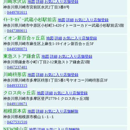
川崎水沢店
地図
詳細
お気に入り店舗登録
神奈川県川崎市宮前区水沢2丁目3番8号
：
0449781611
ｲﾄｰﾖｰｶﾄﾞｰ武蔵小杉駅前店
地図
詳細
お気に入り店舗登録
神奈川県川崎市中原区小杉町3-420イトーヨーカドー武蔵小杉駅前店5階
：
0447380611
イオン新百合ヶ丘店
地図
詳細
お気に入り店舗登録
神奈川県川崎市麻生区上麻生1-19イオン新百合ヶ丘5F
：
0449590071
東急ストア鎌倉店
地図
詳細
お気に入り店舗登録
神奈川県鎌倉市小町1丁目2-12東急ストア鎌倉店5階
：
0467237481
川崎枡形店
地図
詳細
お気に入り店舗登録
神奈川県川崎市多摩区枡形1丁目5番1号ヤオコー川崎枡形店3F
：
0449333315
クロス向ヶ丘店
地図
詳細
お気に入り店舗登録
神奈川県川崎市多摩区登戸2779-1 クロス向ヶ丘3階
：
0449118671
相模原本店
地図
詳細
お気に入り店舗解除
神奈川県相模原市横山１-１-１
：
0427531516
NEW城山店
地図
詳細
お気に入り店舗解除