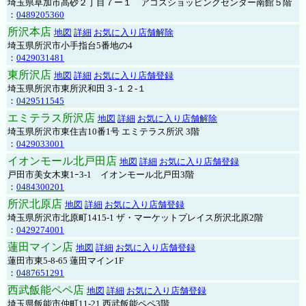
埼玉県草加市高砂２丁目７ー１ アコスショッピングセンター南館５階
：
0489205360
所沢本店
地図
詳細
お気に入り店舗解除
埼玉県所沢市小手指台5番地の4
：
0429031481
東所沢店
地図
詳細
お気に入り店舗登録
埼玉県所沢市東所沢和田３-１２-１
：
0429511545
エミテラス所沢店
地図
詳細
お気に入り店舗解除
埼玉県所沢市東住吉10番1号 エミテラス所沢 3階
：
0429033001
イオンモール北戸田店
地図
詳細
お気に入り店舗登録
戸田市美女木東1ｰ3‐1 イオンモール北戸田3階
：
0484300201
所沢北原店
地図
詳細
お気に入り店舗登録
埼玉県所沢市北原町1415-1 ザ・マーケットプレイス所沢北原2階
：
0429274001
蓮田マイン店
地図
詳細
お気に入り店舗登録
蓮田市東5-8-65 蓮田マイン1F
：
0487651291
西武飯能ペペ店
地図
詳細
お気に入り店舗登録
埼玉県飯能市仲町11-21 西武飯能ペペ3階