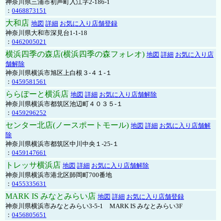
神奈川県三浦市初声町入江字2-186-1
：
0468873151
大和店
地図
詳細
お気に入り店舗登録
神奈川県大和市深見台1-1-18
：
0462005021
横浜四季の森店(横浜四季の森フォレオ)
地図
詳細
お気に入り店
舗解除
神奈川県横浜市旭区上白根３-４１-１
：
0459581561
ららぽーと横浜店
地図
詳細
お気に入り店舗解除
神奈川県横浜市都筑区池辺町４０３５-１
：
0459296252
センター北店(ノースポートモール)
地図
詳細
お気に入り店舗解
除
神奈川県横浜市都筑区中川中央１-25-１
：
0459147661
トレッサ横浜店
地図
詳細
お気に入り店舗解除
神奈川県横浜市港北区師岡町700番地
：
0455335631
MARK IS みなとみらい店
地図
詳細
お気に入り店舗登録
神奈川県横浜市みなとみらい3-5-1 MARK IS みなとみらい3F
：
0456805651