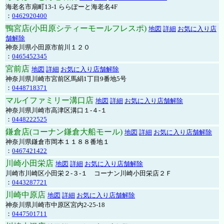
海老名市扇町13-1 ららぽーと海老名4F
：
0462920400
鴨宮店(小田原シティーモールフレスポ)
地図
詳細
お気に入り店
舗解除
神奈川県小田原市前川１２０
：
0465452345
宮前店
地図
詳細
お気に入り店舗解除
神奈川県川崎市宮前区馬絹1丁目9番地5号
：
0448718371
マルイファミリー溝口店
地図
詳細
お気に入り店舗解除
神奈川県川崎市高津区溝口１-４-１
：
0448222525
鎌倉店(コーナン鎌倉大船モール)
地図
詳細
お気に入り店舗解除
神奈川県鎌倉市岡本１１８８番地１
：
0467421422
川崎小田栄店
地図
詳細
お気に入り店舗解除
川崎市川崎区小田栄２‐３‐１ コーナン川崎小田栄店２Ｆ
：
0443287721
川崎中原店
地図
詳細
お気に入り店舗解除
神奈川県川崎市中原区宮内2-25-18
：
0447501711