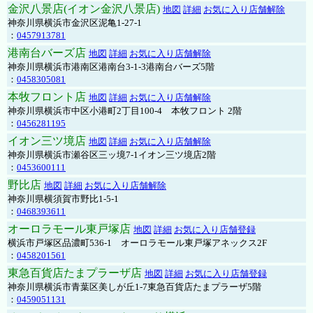
金沢八景店(イオン金沢八景店)
地図
詳細
お気に入り店舗解除
神奈川県横浜市金沢区泥亀1-27-1
：
0457913781
港南台バーズ店
地図
詳細
お気に入り店舗解除
神奈川県横浜市港南区港南台3-1-3港南台バーズ5階
：
0458305081
本牧フロント店
地図
詳細
お気に入り店舗解除
神奈川県横浜市中区小港町2丁目100-4 本牧フロント 2階
：
0456281195
イオン三ツ境店
地図
詳細
お気に入り店舗解除
神奈川県横浜市瀬谷区三ッ境7-1イオン三ツ境店2階
：
0453600111
野比店
地図
詳細
お気に入り店舗解除
神奈川県横須賀市野比1-5-1
：
0468393611
オーロラモール東戸塚店
地図
詳細
お気に入り店舗登録
横浜市戸塚区品濃町536-1 オーロラモール東戸塚アネックス2F
：
0458201561
東急百貨店たまプラーザ店
地図
詳細
お気に入り店舗登録
神奈川県横浜市青葉区美しが丘1-7東急百貨店たまプラーザ5階
：
0459051131