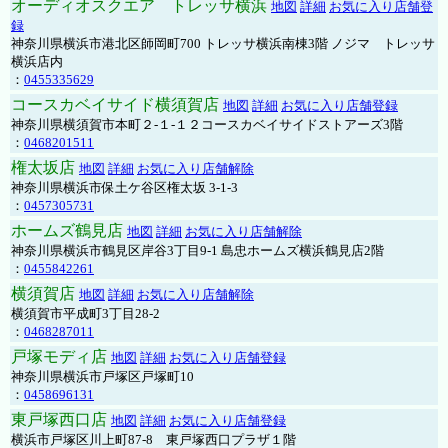
オーディオスクエア トレッサ横浜
地図
詳細
お気に入り店舗登
録
神奈川県横浜市港北区師岡町700 トレッサ横浜南棟3階 ノジマ トレッサ
横浜店内
：
0455335629
コースカベイサイド横須賀店
地図
詳細
お気に入り店舗登録
神奈川県横須賀市本町２-１-１２コースカベイサイドストアーズ3階
：
0468201511
権太坂店
地図
詳細
お気に入り店舗解除
神奈川県横浜市保土ケ谷区権太坂 3-1-3
：
0457305731
ホームズ鶴見店
地図
詳細
お気に入り店舗解除
神奈川県横浜市鶴見区岸谷3丁目9-1 島忠ホームズ横浜鶴見店2階
：
0455842261
横須賀店
地図
詳細
お気に入り店舗解除
横須賀市平成町3丁目28-2
：
0468287011
戸塚モディ店
地図
詳細
お気に入り店舗登録
神奈川県横浜市戸塚区戸塚町10
：
0458696131
東戸塚西口店
地図
詳細
お気に入り店舗登録
横浜市戸塚区川上町87-8 東戸塚西口プラザ１階