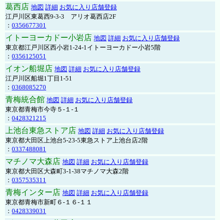
葛西店
地図
詳細
お気に入り店舗登録
江戸川区東葛西9-3-3 アリオ葛西店2F
：
0356677301
イトーヨーカドー小岩店
地図
詳細
お気に入り店舗登録
東京都江戸川区西小岩1-24-1イトーヨーカドー小岩5階
：
0356125051
イオン船堀店
地図
詳細
お気に入り店舗登録
江戸川区船堀1丁目1-51
：
0368085270
青梅統合館
地図
詳細
お気に入り店舗登録
東京都青梅市今寺５-１-１
：
0428321215
上池台東急ストア店
地図
詳細
お気に入り店舗登録
東京都大田区上池台5-23-5東急ストア上池台店2階
：
0337488081
マチノマ大森店
地図
詳細
お気に入り店舗登録
東京都大田区大森町3-1-38マチノマ大森2階
：
0357535311
青梅インター店
地図
詳細
お気に入り店舗登録
東京都青梅市新町６-１６-１１
：
0428339031