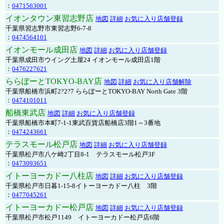
：
0471563001
イオンタウン東習志野店
地図
詳細
お気に入り店舗登録
千葉県習志野市東習志野6-7-8
：
0474564101
イオンモール成田店
地図
詳細
お気に入り店舗登録
千葉県成田市ウイング土屋24 イオンモール成田店1階
：
0476227621
ららぽーとTOKYO-BAY店
地図
詳細
お気に入り店舗解除
千葉県船橋市浜町2?2?7 ららぽーとTOKYO-BAY North Gate 3階
：
0474101011
船橋東武店
地図
詳細
お気に入り店舗登録
千葉県船橋市本町7-1-1東武百貨店船橋店3階1～3番地
：
0474243661
テラスモール松戸店
地図
詳細
お気に入り店舗登録
千葉県松戸市八ケ崎2丁目8-1 テラスモール松戸3F
：
0473093651
イトーヨーカドー八柱店
地図
詳細
お気に入り店舗登録
千葉県松戸市日暮1-15-8イトーヨーカドー八柱 3階
：
0477045261
イトーヨーカドー松戸店
地図
詳細
お気に入り店舗登録
千葉県松戸市松戸1149 イトーヨーカドー松戸店6階