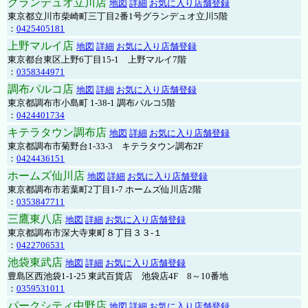
グランデュオ立川店
地図
詳細
お気に入り店舗登録
東京都立川市柴崎町三丁目2番1号グランデュオ立川5階
：
0425405181
上野マルイ店
地図
詳細
お気に入り店舗登録
東京都台東区上野6丁目15-1 上野マルイ7階
：
0358344971
調布パルコ店
地図
詳細
お気に入り店舗登録
東京都調布市小島町 1-38-1 調布パルコ5階
：
0424401734
キテラタウン調布店
地図
詳細
お気に入り店舗登録
東京都調布市菊野台1-33-3 キテラタウン調布2F
：
0424436151
ホームズ仙川店
地図
詳細
お気に入り店舗登録
東京都調布市若葉町2丁目1-7 ホームズ仙川店2階
：
0353847711
三鷹東八店
地図
詳細
お気に入り店舗登録
東京都調布市深大寺東町８丁目３３-１
：
0422706531
池袋東武店
地図
詳細
お気に入り店舗登録
豊島区西池袋1-1-25 東武百貨店 池袋店4F 8～10番地
：
0359531011
パークシティ中野店
地図
詳細
お気に入り店舗登録