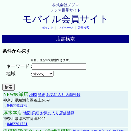
株式会社ノジマ
ノジマ携帯サイト
モバイル会員サイト
ポイント
｜
マイページ
｜
店舗検索
店舗検索
条件から探す
店名、住所等で検索できます。
キーワード
:
地域
:
NEW綾瀬店
地図
詳細
お気に入り店舗登録
神奈川県綾瀬市深谷上2-3-9
：
0467795279
厚木本店
地図
詳細
お気に入り店舗登録
神奈川県厚木市岡田3005
：
0462201721