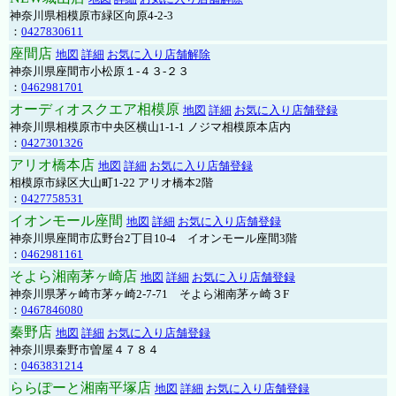
神奈川県相模原市緑区向原4-2-3
：
0427830611
座間店
地図
詳細
お気に入り店舗解除
神奈川県座間市小松原１-４３-２３
：
0462981701
オーディオスクエア相模原
地図
詳細
お気に入り店舗登録
神奈川県相模原市中央区横山1-1-1 ノジマ相模原本店内
：
0427301326
アリオ橋本店
地図
詳細
お気に入り店舗登録
相模原市緑区大山町1-22 アリオ橋本2階
：
0427758531
イオンモール座間
地図
詳細
お気に入り店舗登録
神奈川県座間市広野台2丁目10-4 イオンモール座間3階
：
0462981161
そよら湘南茅ヶ崎店
地図
詳細
お気に入り店舗登録
神奈川県茅ヶ崎市茅ヶ崎2‐7‐71 そよら湘南茅ヶ崎３F
：
0467846080
秦野店
地図
詳細
お気に入り店舗登録
神奈川県秦野市曽屋４７８４
：
0463831214
ららぽーと湘南平塚店
地図
詳細
お気に入り店舗登録