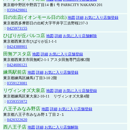
東京都中野区中野四丁目14 番1 号 PARKCITY NAKANO 201
：
0359429861
日の出店(イオンモール日の出)
地図
詳細
お気に入り店舗登録
東京都西多摩郡日の出町大字平井字三吉野桜237-3
：
0425973155
ひばりが丘パルコ店
地図
詳細
お気に入り店舗解除
東京都西東京市ひばりが丘1-1-1
：
0424388901
田無アスタ店
地図
詳細
お気に入り店舗登録
東京都西東京市田無町2-1-1 アスタ田無専門店棟2階
：
0424606121
練馬駅前店
地図
詳細
お気に入り店舗登録
東京都練馬区練馬1丁目3-10 2階
：
0359123081
リヴィンオズ大泉店
地図
詳細
お気に入り店舗登録
東京都練馬区東大泉2-10-11 リヴィンオズ大泉4階
：
0359355972
八王子みなみ野店
地図
詳細
お気に入り店舗登録
東京都八王子市みなみ野１丁目２-１
：
0426322620
西八王子店
地図
詳細
お気に入り店舗解除