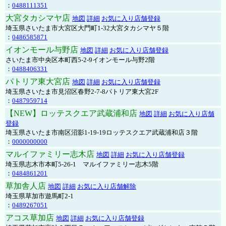
：
0488111351
大宮タカシマヤ店
地図
詳細
お気に入り店舗登録
埼玉県さいたま市大宮区大門町1-32大宮タカシマヤ５階
：
0486585871
イオンモール与野店
地図
詳細
お気に入り店舗登録
さいたま市中央区本町西5-2-9イオンモール与野2階
：
0488406331
パトリア東大宮店
地図
詳細
お気に入り店舗登録
埼玉県さいたま市見沼区春野2-7-8パトリア東大宮2F
：
0487959714
【NEW】ロッテスクエア武蔵浦和店
地図
詳細
お気に入り店舗
登録
埼玉県さいたま市南区沼影1-19-19ロッテスクエア武蔵浦和店３階
：
0000000000
マルイファミリー志木店
地図
詳細
お気に入り店舗登録
埼玉県志木市本町5-26-1 マルイファミリー志木5階
：
0484861201
草加舎人店
地図
詳細
お気に入り店舗解除
埼玉県草加市遊馬町2-1
：
0489267051
アコス草加店
地図
詳細
お気に入り店舗登録