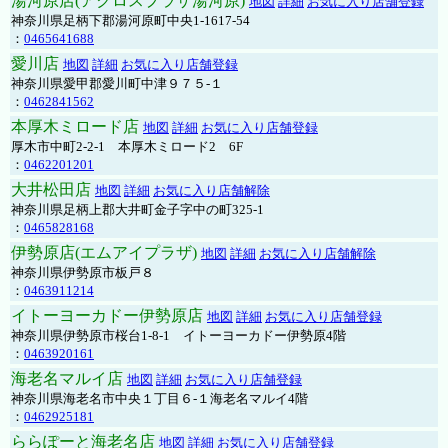
湯河原店(アクロスプラザ湯河原)
地図
詳細
お気に入り店舗登録
神奈川県足柄下郡湯河原町中央1-1617-54
：
0465641688
愛川店
地図
詳細
お気に入り店舗登録
神奈川県愛甲郡愛川町中津９７５-１
：
0462841562
本厚木ミロード店
地図
詳細
お気に入り店舗登録
厚木市中町2-2-1 本厚木ミロード2 6F
：
0462201201
大井松田店
地図
詳細
お気に入り店舗解除
神奈川県足柄上郡大井町金子字中の町325-1
：
0465828168
伊勢原店(エムアイプラザ)
地図
詳細
お気に入り店舗解除
神奈川県伊勢原市板戸８
：
0463911214
イトーヨーカドー伊勢原店
地図
詳細
お気に入り店舗登録
神奈川県伊勢原市桜台1-8-1 イトーヨーカドー伊勢原4階
：
0463920161
海老名マルイ店
地図
詳細
お気に入り店舗登録
神奈川県海老名市中央１丁目６-１海老名マルイ4階
：
0462925181
ららぽーと海老名店
地図
詳細
お気に入り店舗登録