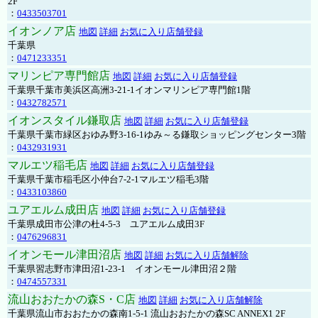
2F
：
0433503701
イオンノア店
地図
詳細
お気に入り店舗登録
千葉県
：
0471233351
マリンピア専門館店
地図
詳細
お気に入り店舗登録
千葉県千葉市美浜区高洲3-21-1イオンマリンピア専門館1階
：
0432782571
イオンスタイル鎌取店
地図
詳細
お気に入り店舗登録
千葉県千葉市緑区おゆみ野3-16-1ゆみ～る鎌取ショッピングセンター3階
：
0432931931
マルエツ稲毛店
地図
詳細
お気に入り店舗登録
千葉県千葉市稲毛区小仲台7-2-1マルエツ稲毛3階
：
0433103860
ユアエルム成田店
地図
詳細
お気に入り店舗登録
千葉県成田市公津の杜4-5-3 ユアエルム成田3F
：
0476296831
イオンモール津田沼店
地図
詳細
お気に入り店舗解除
千葉県習志野市津田沼1-23-1 イオンモール津田沼２階
：
0474557331
流山おおたかの森S・C店
地図
詳細
お気に入り店舗解除
千葉県流山市おおたかの森南1-5-1 流山おおたかの森SC ANNEX1 2F