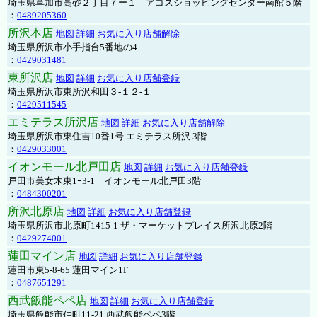
埼玉県草加市高砂２丁目７ー１ アコスショッピングセンター南館５階
：
0489205360
所沢本店
地図
詳細
お気に入り店舗解除
埼玉県所沢市小手指台5番地の4
：
0429031481
東所沢店
地図
詳細
お気に入り店舗登録
埼玉県所沢市東所沢和田３-１２-１
：
0429511545
エミテラス所沢店
地図
詳細
お気に入り店舗解除
埼玉県所沢市東住吉10番1号 エミテラス所沢 3階
：
0429033001
イオンモール北戸田店
地図
詳細
お気に入り店舗登録
戸田市美女木東1ｰ3‐1 イオンモール北戸田3階
：
0484300201
所沢北原店
地図
詳細
お気に入り店舗登録
埼玉県所沢市北原町1415-1 ザ・マーケットプレイス所沢北原2階
：
0429274001
蓮田マイン店
地図
詳細
お気に入り店舗登録
蓮田市東5-8-65 蓮田マイン1F
：
0487651291
西武飯能ペペ店
地図
詳細
お気に入り店舗登録
埼玉県飯能市仲町11-21 西武飯能ペペ3階