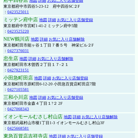
府中四谷店
地図
詳細
お気に入り店舗登録
東京都府中市四谷5-23-12 府中四谷SC２F
：
0423525011
ミッテン府中店
地図
詳細
お気に入り店舗登録
東京都府中市宮町1-41-2 ミッテン府中5階
：
0423525220
NEW鶴川店
地図
詳細
お気に入り店舗解除
東京都町田市能ヶ谷１丁目７番５号 神栄ビル２F
：
0427376031
忠生店
地図
詳細
お気に入り店舗解除
東京都町田市木曽西２丁目１７-２１
：
0427923151
小田急町田店
地図
詳細
お気に入り店舗登録
東京都町田市原町田6-12-20 小田急百貨店町田店7階
：
0427105581
三和小川店
地図
詳細
お気に入り店舗登録
東京都町田市金森４丁目１?２ 2F
：
0427068343
イオンモールむさし村山店
地図
詳細
お気に入り店舗解除
東京都武蔵村山市榎1丁目1-3 イオンモールむさし村山3F
：
0425668581
東急百貨店吉祥寺店
地図
詳細
お気に入り店舗登録