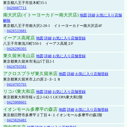
東京都八王子市並木町35-1
：
0426687711
南大沢店(イトーヨーカドー南大沢店)
地図
詳細
お気に入り店舗
解除
東京都八王子市南大沢2-28-1 イトーヨーカドー南大沢店4F
：
0426533681
イーアス高尾店
地図
詳細
お気に入り店舗登録
八王子市東浅川町550-1 イーアス高尾２F
：
0426290301
東久留米滝山店
地図
詳細
お気に入り店舗登録
東京都東久留米市滝山5丁目2-1
：
0424703581
アクロスプラザ東久留米店
地図
詳細
お気に入り店舗登録
東京都東久留米市上の原２-３-１８
：
0424705701
リコパ東大和店
地図
詳細
お気に入り店舗登録
東京都東大和市桜ヶ丘2-142-1 LICOPA東大和2階
：
0425908601
イオンモール多摩平の森店
地図
詳細
お気に入り店舗登録
東京都日野市多摩平２丁目４-１イオンモール多摩平の森2階
：
0425826481