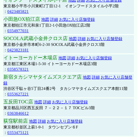
地図
詳細
お気に入り店舗登録
東京都小平市小川東町2丁目12-1 イオンフードスタイル小平2階
：
0423485821
小田急OX狛江店
地図
詳細
お気に入り店舗登録
東京都狛江市元和泉1丁目2-1小田急OX狛江店2階
：
0354977031
SOCOLA武蔵小金井クロス店
地図
詳細
お気に入り店舗登録
東京都小金井市本町6-2-30 SOCOLA武蔵小金井クロス3階
：
0423823181
イトーヨーカドー木場店
地図
詳細
お気に入り店舗登録
東京都江東区木場1-5-30 イトーヨーカドー木場店3階
：
0358578321
新宿タカシマヤタイムズスクエア店
地図
詳細
お気に入り店舗登
録
渋谷区千駄ヶ谷5丁目24番2号 タカシマヤタイムズスクエア本館11階
：
0353627221
五反田TOC店
地図
詳細
お気に入り店舗登録
東京都品川区西五反田 ７－２２－１７ TOCビル3階
：
0363846612
荻窪駅前店
地図
詳細
お気に入り店舗登録
東京都杉並区上萩1-9-1 タウンセブン６F
：
0353475121