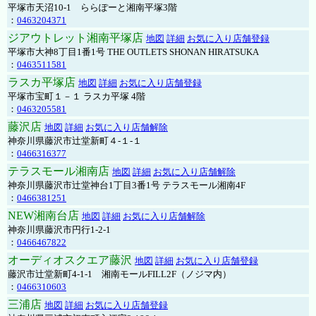
平塚市天沼10-1 ららぽーと湘南平塚3階
：
0463204371
ジアウトレット湘南平塚店
地図
詳細
お気に入り店舗登録
平塚市大神8丁目1番1号 THE OUTLETS SHONAN HIRATSUKA
：
0463511581
ラスカ平塚店
地図
詳細
お気に入り店舗登録
平塚市宝町１－１ ラスカ平塚 4階
：
0463205581
藤沢店
地図
詳細
お気に入り店舗解除
神奈川県藤沢市辻堂新町４-１-１
：
0466316377
テラスモール湘南店
地図
詳細
お気に入り店舗解除
神奈川県藤沢市辻堂神台1丁目3番1号 テラスモール湘南4F
：
0466381251
NEW湘南台店
地図
詳細
お気に入り店舗解除
神奈川県藤沢市円行1-2-1
：
0466467822
オーディオスクエア藤沢
地図
詳細
お気に入り店舗登録
藤沢市辻堂新町4-1-1 湘南モールFILL2F（ノジマ内）
：
0466310603
三浦店
地図
詳細
お気に入り店舗登録