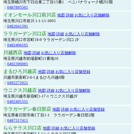
埼玉県桶川市下日出東二丁目15番1 ベニバナウォーク桶川1階
：
0487895561
イオンモール川口前川店
地図
詳細
お気に入り店舗解除
埼玉県川口市前川 1-1-11-3003
：
0482641591
ララガーデン川口店
地図
詳細
お気に入り店舗解除
埼玉県川口市宮町18-9 ララガーデン川口 2F
：
0482406101
川越西店
地図
詳細
お気に入り店舗解除
埼玉県川越市的場新町21番地10
：
0492390081
まるひろ川越店
地図
詳細
お気に入り店舗登録
川越市新富町2-6-1まるひろ川越6階
：
0492272021
ウニクス川越店
地図
詳細
お気に入り店舗解除
埼玉県川越市新宿町1-17-1 ウニクス川越2F
：
0492491551
ララガーデン春日部店
地図
詳細
お気に入り店舗登録
埼玉県春日部市南1丁目1-1 ララガーデン春日部2階
：
0487317411
ららテラス川口店
地図
詳細
お気に入り店舗登録
埼玉県川口市栄町3-5-1ららテラス川口7階