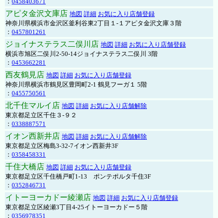
：
0458403671
アピタ金沢文庫店
地図
詳細
お気に入り店舗登録
神奈川県横浜市金沢区釜利谷東2丁目１-１アピタ金沢文庫３階
：
0457801261
ジョイナステラス二俣川店
地図
詳細
お気に入り店舗登録
横浜市旭区二俣川2-50-14ジョイナステラス二俣川 3階
：
0453662281
西友鶴見店
地図
詳細
お気に入り店舗登録
神奈川県横浜市鶴見区豊岡町2-1 鶴見フーガ１ 5階
：
0455750561
北千住マルイ店
地図
詳細
お気に入り店舗解除
東京都足立区千住３-９２
：
0338887571
イオン西新井店
地図
詳細
お気に入り店舗解除
東京都足立区梅島3-32-7イオン西新井3F
：
0358458331
千住大橋店
地図
詳細
お気に入り店舗登録
東京都足立区千住橋戸町1-13 ポンテポルタ千住3F
：
0352846731
イトーヨーカドー綾瀬店
地図
詳細
お気に入り店舗登録
東京都足立区綾瀬3丁目4-25イトーヨーカドー５階
：
0356978351