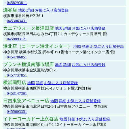
：
0458293811
瀬谷店
地図
詳細
お気に入り店舗登録
横浜市瀬谷区橋戸2-36-1
：
0453063431
カエデウォーク長津田店
地図
詳細
お気に入り店舗登録
横浜市緑区長津田みなみ台4丁目7-1 カエデウォーク長津田1階
：
0459893121
港北店（コーナン港北インター）
地図
詳細
お気に入り店舗登録
神奈川県 横浜市都筑区 折本町 191番地コーナン港北インター店2階
：
0454786851
ブランチ横浜南部市場店
地図
詳細
お気に入り店舗登録
神奈川県横浜市金沢区鳥浜町1-1
：
0457737851
横浜岡野店
地図
詳細
お気に入り店舗登録
神奈川県横浜市西区岡野2-5-18 サミット横浜岡野1階
：
0453147301
日吉東急アベニュー店
地図
詳細
お気に入り店舗登録
神奈川県横浜市港北区日吉2-1-1日吉東急アベニュー 本館3階
：
0455603351
イトーヨーカドー上永谷店
地図
詳細
お気に入り店舗登録
神奈川県横浜市港南区丸山台1-12イトーヨーカドー上永谷3階