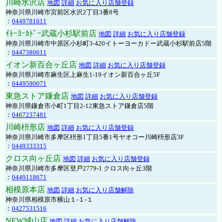
川崎水沢店
地図
詳細
お気に入り店舗登録
神奈川県川崎市宮前区水沢2丁目3番8号
：
0449781611
ｲﾄｰﾖｰｶﾄﾞｰ武蔵小杉駅前店
地図
詳細
お気に入り店舗登録
神奈川県川崎市中原区小杉町3-420イトーヨーカドー武蔵小杉駅前店5階
：
0447380611
イオン新百合ヶ丘店
地図
詳細
お気に入り店舗登録
神奈川県川崎市麻生区上麻生1-19イオン新百合ヶ丘5F
：
0449590071
東急ストア鎌倉店
地図
詳細
お気に入り店舗登録
神奈川県鎌倉市小町1丁目2-12東急ストア鎌倉店5階
：
0467237481
川崎枡形店
地図
詳細
お気に入り店舗登録
神奈川県川崎市多摩区枡形1丁目5番1号ヤオコー川崎枡形店3F
：
0449333315
クロス向ヶ丘店
地図
詳細
お気に入り店舗登録
神奈川県川崎市多摩区登戸2779-1 クロス向ヶ丘3階
：
0449118671
相模原本店
地図
詳細
お気に入り店舗解除
神奈川県相模原市横山１-１-１
：
0427531516
NEW城山店
地図
詳細
お気に入り店舗解除