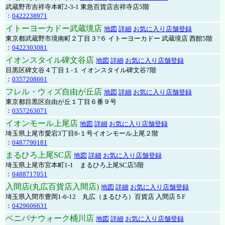
武蔵野市吉祥寺本町2-3-1 東急百貨店吉祥寺店5階
：
0422238971
イトーヨーカドー武蔵境店
地図
詳細
お気に入り店舗登録
東京都武蔵野市境南町２丁目３?６ イトーヨーカドー 武蔵境店 西館5階
：
0422303081
イオンスタイル碑文谷店
地図
詳細
お気に入り店舗登録
目黒区碑文谷４丁目１-１ イオンスタイル碑文谷7階
：
0357208661
フレル・ウィズ自由が丘店
地図
詳細
お気に入り店舗登録
東京都目黒区自由が丘１丁目６番９号
：
0357263071
イオンモール上尾店
地図
詳細
お気に入り店舗登録
埼玉県上尾市愛宕3丁目8-１号イオンモール上尾２階
：
0487790181
まるひろ上尾SC店
地図
詳細
お気に入り店舗登録
埼玉県上尾市宮本町1-1 まるひろ上尾SC店5階
：
0488717051
入間店(丸広百貨店入間店)
地図
詳細
お気に入り店舗登録
埼玉県入間市豊岡1-6-12 丸広（まるひろ）百貨店 入間店５F
：
0429606631
ベニバナウォーク桶川店
地図
詳細
お気に入り店舗登録