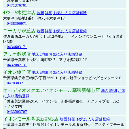
千葉県柏市若柴178-4
：
0471376701
ｲｵﾝﾓｰﾙ木更津店
地図
詳細
お気に入り店舗解除
木更津市築地1番4 ｲｵﾝﾓｰﾙ木更津1F
：
0438306971
ユーカリが丘店
地図
詳細
お気に入り店舗登録
佐倉市西ユーカリが丘6丁目12番地3 イオンタウンユーカリが丘東街
区3階
：
0434603171
アリオ蘇我店
地図
詳細
お気に入り店舗登録
千葉県千葉市中央区川崎町52-7 アリオ蘇我店２F
：
0432082131
イオン銚子店
地図
詳細
お気に入り店舗登録
千葉県銚子市三崎町2丁目2660-1 イオン銚子ショッピングセンター２Ｆ
：
0479303211
オーディオスクエアイオンモール幕張新都心店
地図
詳細
お気
に入り店舗登録
千葉市美浜区豊砂1-6 イオンモール幕張新都心 アクティブモール2Ｆ
（ノジマ内）
：
0433503707
イオンモール幕張新都心店
地図
詳細
お気に入り店舗登録
千葉県千葉市美浜区豊砂1-6イオンモール幕張新都心 アクティブモール