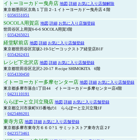
イトーヨーカドー曳舟店
地図
詳細
お気に入り店舗解除
東京都墨田区京島１丁目２-１イトーヨーカドー曳舟店４階
：
0356551051
SOCOLA用賀店
地図
詳細
お気に入り店舗登録
世田谷区上用賀6-6-6 SOCOLA用賀3階
：
0354265021
経堂駅前店
地図
詳細
お気に入り店舗登録
東京都世田谷区宮坂2-19-5ピーコックストア経堂店B1F
：
0354262431
レシピ下北沢店
地図
詳細
お気に入り店舗登録
東京都世田谷区北沢2-20-17 Ｒecipe SHIMOKITA 6階
：
0354330450
イトーヨーカドー多摩センター店
地図
詳細
お気に入り店舗登録
東京都多摩市落合1丁目44 イトーヨーカドー多摩センター店4階
：
0423110191
ららぽーと立川立飛店
地図
詳細
お気に入り店舗登録
東京都立川市泉町935番地の1 ららぽーと立川立飛1F
：
0425486201
東寺方店
地図
詳細
お気に入り店舗登録
東京都多摩市東寺方６６０?１ サミットストア東寺方店２F
：
0423573461