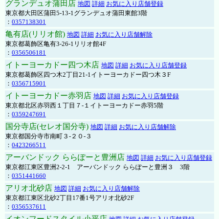
グランデュオ蒲田店
地図
詳細
お気に入り店舗登録
東京都大田区蒲田5-13-1グランデュオ蒲田東館3階
：
0357138301
亀有店(リリオ館)
地図
詳細
お気に入り店舗解除
東京都葛飾区亀有3-26-1リリオ館4F
：
0356506181
イトーヨーカドー四つ木店
地図
詳細
お気に入り店舗登録
東京都葛飾区四つ木2丁目21-1イトーヨーカドー四つ木３F
：
0356715901
イトーヨーカドー赤羽店
地図
詳細
お気に入り店舗登録
東京都北区赤羽西１丁目７-１イトーヨーカドー赤羽5階
：
0359247691
国分寺店(セレオ国分寺)
地図
詳細
お気に入り店舗解除
東京都国分寺市南町３-２０-３
：
0423266511
アーバンドック ららぽーと豊洲店
地図
詳細
お気に入り店舗登録
東京都江東区豊洲2-2-1 アーバンドック ららぽーと豊洲３ 3階
：
0351441660
アリオ北砂店
地図
詳細
お気に入り店舗解除
東京都江東区北砂2丁目17番1号アリオ北砂2F
：
0356537611
イオンフードスタイル小平店