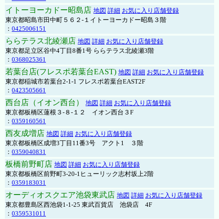
イトーヨーカドー昭島店
地図
詳細
お気に入り店舗登録
東京都昭島市田中町５６２-１イトーヨーカドー昭島３階
：
0425006151
ららテラス北綾瀬店
地図
詳細
お気に入り店舗登録
東京都足立区谷中4丁目8番1号 ららテラス北綾瀬3階
：
0368025361
若葉台店(フレスポ若葉台EAST)
地図
詳細
お気に入り店舗登録
東京都稲城市若葉台2-1-1 フレスポ若葉台EAST2F
：
0423505661
西台店（イオン西台）
地図
詳細
お気に入り店舗登録
東京都板橋区蓮根３-８-１２ イオン西台３F
：
0359160561
西友成増店
地図
詳細
お気に入り店舗登録
東京都板橋区成増3丁目11番3号 アクト1 ３階
：
0359040831
板橋前野町店
地図
詳細
お気に入り店舗登録
東京都板橋区前野町3-20-1ヒューリック志村坂上2階
：
0359183031
オーディオスクエア池袋東武店
地図
詳細
お気に入り店舗登録
東京都豊島区西池袋1-1-25 東武百貨店 池袋店 4F
：
0359531011