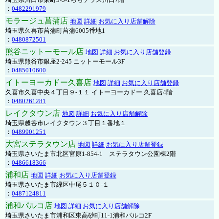
：
0482291979
モラージュ菖蒲店
地図
詳細
お気に入り店舗解除
埼玉県久喜市菖蒲町菖蒲6005番地1
：
0480872501
熊谷ニットーモール店
地図
詳細
お気に入り店舗登録
埼玉県熊谷市銀座2-245 ニットーモール3F
：
0485010600
イトーヨーカドー久喜店
地図
詳細
お気に入り店舗登録
久喜市久喜中央４丁目９-１１ イトーヨーカドー 久喜店4階
：
0480261281
レイクタウン店
地図
詳細
お気に入り店舗解除
埼玉県越谷市レイクタウン３丁目１番地１
：
0489901251
大宮ステラタウン店
地図
詳細
お気に入り店舗登録
埼玉県さいたま市北区宮原1-854-1 ステラタウン公園棟2階
：
0486618366
浦和店
地図
詳細
お気に入り店舗登録
埼玉県さいたま市緑区中尾５１０-１
：
0487124811
浦和パルコ店
地図
詳細
お気に入り店舗解除
埼玉県さいたま市浦和区東高砂町11-1浦和パルコ2F