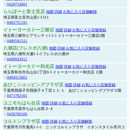
：
0429754001
ららぽーと富士見店
地図
詳細
お気に入り店舗解除
埼玉県富士見市山室1-1313
：
0492751191
イトーヨーカドー三郷店
地図
詳細
お気に入り店舗登録
埼玉県三郷市ピアラシティ1-1-1 イトーヨーカドー三郷店2階
：
0489541511
八潮店(フレスポ八潮)
地図
詳細
お気に入り店舗登録
埼玉県八潮市大瀬1-1-3 フレスポ八潮3F
：
0489943911
イトーヨーカドー和光店
地図
詳細
お気に入り店舗登録
埼玉県和光市丸山台1丁目9-3 イトーヨーカドー和光店 ３階
：
0484513661
あびこショッピングプラザ店
地図
詳細
お気に入り店舗登録
千葉県我孫子市我孫子４丁目１１-１ あびこショッピングプラザ３階
：
0471792161
ユニモちはら台店
地図
詳細
お気に入り店舗登録
千葉県市原市ちはら台西３-４
：
0436760100
コルトンプラザ店
地図
詳細
お気に入り店舗解除
千葉県市川市鬼高1-1-1 ニッケコルトンプラザ イオンスタイル市川コ