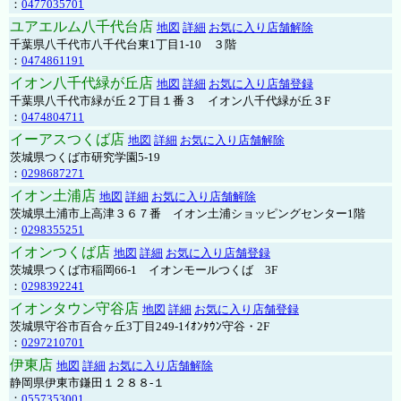
：
0477035701
ユアエルム八千代台店
地図
詳細
お気に入り店舗解除
千葉県八千代市八千代台東1丁目1-10 ３階
：
0474861191
イオン八千代緑が丘店
地図
詳細
お気に入り店舗登録
千葉県八千代市緑が丘２丁目１番３ イオン八千代緑が丘３F
：
0474804711
イーアスつくば店
地図
詳細
お気に入り店舗解除
茨城県つくば市研究学園5-19
：
0298687271
イオン土浦店
地図
詳細
お気に入り店舗解除
茨城県土浦市上高津３６７番 イオン土浦ショッピングセンター1階
：
0298355251
イオンつくば店
地図
詳細
お気に入り店舗登録
茨城県つくば市稲岡66-1 イオンモールつくば 3F
：
0298392241
イオンタウン守谷店
地図
詳細
お気に入り店舗登録
茨城県守谷市百合ヶ丘3丁目249-1ｲｵﾝﾀｳﾝ守谷・2F
：
0297210701
伊東店
地図
詳細
お気に入り店舗解除
静岡県伊東市鎌田１２８８-１
：
0557353001