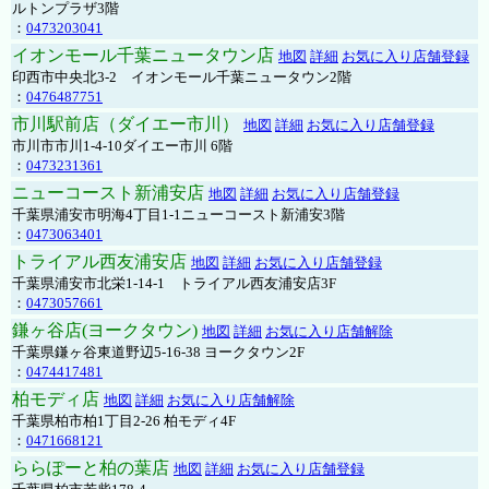
ルトンプラザ3階
：
0473203041
イオンモール千葉ニュータウン店
地図
詳細
お気に入り店舗登録
印西市中央北3-2 イオンモール千葉ニュータウン2階
：
0476487751
市川駅前店（ダイエー市川）
地図
詳細
お気に入り店舗登録
市川市市川1-4-10ダイエー市川 6階
：
0473231361
ニューコースト新浦安店
地図
詳細
お気に入り店舗登録
千葉県浦安市明海4丁目1-1ニューコースト新浦安3階
：
0473063401
トライアル西友浦安店
地図
詳細
お気に入り店舗登録
千葉県浦安市北栄1-14-1 トライアル西友浦安店3F
：
0473057661
鎌ヶ谷店(ヨークタウン)
地図
詳細
お気に入り店舗解除
千葉県鎌ヶ谷東道野辺5-16-38 ヨークタウン2F
：
0474417481
柏モディ店
地図
詳細
お気に入り店舗解除
千葉県柏市柏1丁目2-26 柏モディ4F
：
0471668121
ららぽーと柏の葉店
地図
詳細
お気に入り店舗登録