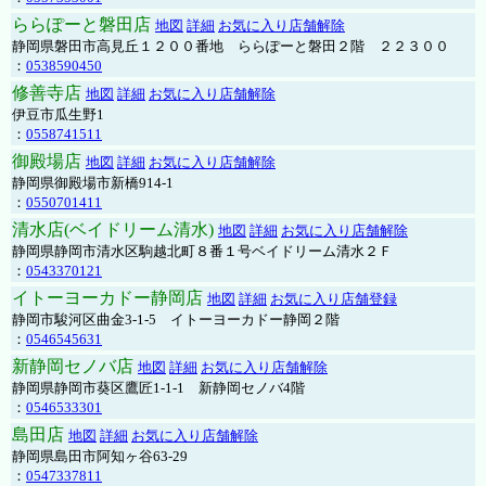
ららぽーと磐田店
地図
詳細
お気に入り店舗解除
静岡県磐田市高見丘１２００番地 ららぽーと磐田２階 ２２３００
：
0538590450
修善寺店
地図
詳細
お気に入り店舗解除
伊豆市瓜生野1
：
0558741511
御殿場店
地図
詳細
お気に入り店舗解除
静岡県御殿場市新橋914-1
：
0550701411
清水店(ベイドリーム清水)
地図
詳細
お気に入り店舗解除
静岡県静岡市清水区駒越北町８番１号ベイドリーム清水２Ｆ
：
0543370121
イトーヨーカドー静岡店
地図
詳細
お気に入り店舗登録
静岡市駿河区曲金3-1-5 イトーヨーカドー静岡２階
：
0546545631
新静岡セノバ店
地図
詳細
お気に入り店舗解除
静岡県静岡市葵区鷹匠1-1-1 新静岡セノバ4階
：
0546533301
島田店
地図
詳細
お気に入り店舗解除
静岡県島田市阿知ヶ谷63-29
：
0547337811