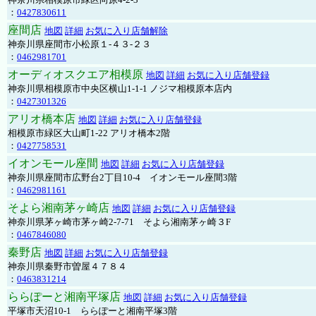
：
0427830611
座間店
地図
詳細
お気に入り店舗解除
神奈川県座間市小松原１-４３-２３
：
0462981701
オーディオスクエア相模原
地図
詳細
お気に入り店舗登録
神奈川県相模原市中央区横山1-1-1 ノジマ相模原本店内
：
0427301326
アリオ橋本店
地図
詳細
お気に入り店舗登録
相模原市緑区大山町1-22 アリオ橋本2階
：
0427758531
イオンモール座間
地図
詳細
お気に入り店舗登録
神奈川県座間市広野台2丁目10-4 イオンモール座間3階
：
0462981161
そよら湘南茅ヶ崎店
地図
詳細
お気に入り店舗登録
神奈川県茅ヶ崎市茅ヶ崎2‐7‐71 そよら湘南茅ヶ崎３F
：
0467846080
秦野店
地図
詳細
お気に入り店舗登録
神奈川県秦野市曽屋４７８４
：
0463831214
ららぽーと湘南平塚店
地図
詳細
お気に入り店舗登録
平塚市天沼10-1 ららぽーと湘南平塚3階