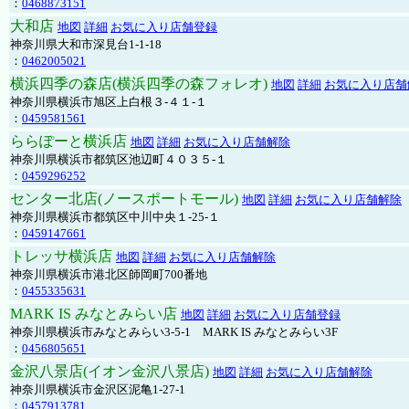
：
0468873151
大和店
地図
詳細
お気に入り店舗登録
神奈川県大和市深見台1-1-18
：
0462005021
横浜四季の森店(横浜四季の森フォレオ)
地図
詳細
お気に入り店舗
神奈川県横浜市旭区上白根３-４１-１
：
0459581561
ららぽーと横浜店
地図
詳細
お気に入り店舗解除
神奈川県横浜市都筑区池辺町４０３５-１
：
0459296252
センター北店(ノースポートモール)
地図
詳細
お気に入り店舗解除
神奈川県横浜市都筑区中川中央１-25-１
：
0459147661
トレッサ横浜店
地図
詳細
お気に入り店舗解除
神奈川県横浜市港北区師岡町700番地
：
0455335631
MARK IS みなとみらい店
地図
詳細
お気に入り店舗登録
神奈川県横浜市みなとみらい3-5-1 MARK IS みなとみらい3F
：
0456805651
金沢八景店(イオン金沢八景店)
地図
詳細
お気に入り店舗解除
神奈川県横浜市金沢区泥亀1-27-1
：
0457913781