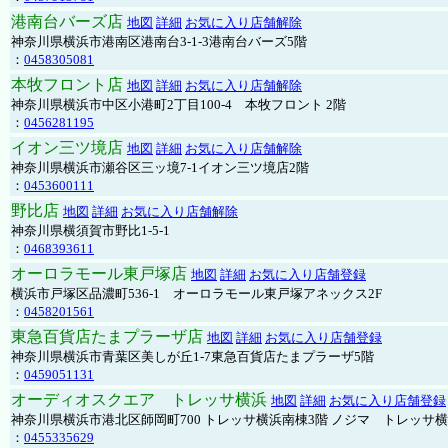
港南台バーズ店
地図
詳細
お気に入り店舗解除
神奈川県横浜市港南区港南台3-1-3港南台バーズ5階
：
0458305081
本牧フロント店
地図
詳細
お気に入り店舗解除
神奈川県横浜市中区小港町2丁目100-4 本牧フロント 2階
：
0456281195
イオン三ツ境店
地図
詳細
お気に入り店舗解除
神奈川県横浜市瀬谷区三ッ境7-1イオン三ツ境店2階
：
0453600111
野比店
地図
詳細
お気に入り店舗解除
神奈川県横須賀市野比1-5-1
：
0468393611
オーロラモール東戸塚店
地図
詳細
お気に入り店舗登録
横浜市戸塚区品濃町536-1 オーロラモール東戸塚アネックス2F
：
0458201561
東急百貨店たまプラーザ店
地図
詳細
お気に入り店舗登録
神奈川県横浜市青葉区美しが丘1-7東急百貨店たまプラーザ5階
：
0459051131
オーディオスクエア トレッサ横浜
地図
詳細
お気に入り店舗登録
神奈川県横浜市港北区師岡町700 トレッサ横浜南棟3階 ノジマ トレッサ
：
0455335629