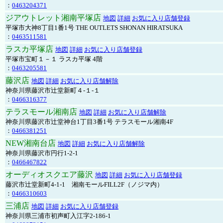
：
0463204371
ジアウトレット湘南平塚店
地図
詳細
お気に入り店舗登録
平塚市大神8丁目1番1号 THE OUTLETS SHONAN HIRATSUKA
：
0463511581
ラスカ平塚店
地図
詳細
お気に入り店舗登録
平塚市宝町１－１ ラスカ平塚 4階
：
0463205581
藤沢店
地図
詳細
お気に入り店舗解除
神奈川県藤沢市辻堂新町４-１-１
：
0466316377
テラスモール湘南店
地図
詳細
お気に入り店舗解除
神奈川県藤沢市辻堂神台1丁目3番1号 テラスモール湘南4F
：
0466381251
NEW湘南台店
地図
詳細
お気に入り店舗解除
神奈川県藤沢市円行1-2-1
：
0466467822
オーディオスクエア藤沢
地図
詳細
お気に入り店舗登録
藤沢市辻堂新町4-1-1 湘南モールFILL2F（ノジマ内）
：
0466310603
三浦店
地図
詳細
お気に入り店舗登録
神奈川県三浦市初声町入江字2-186-1