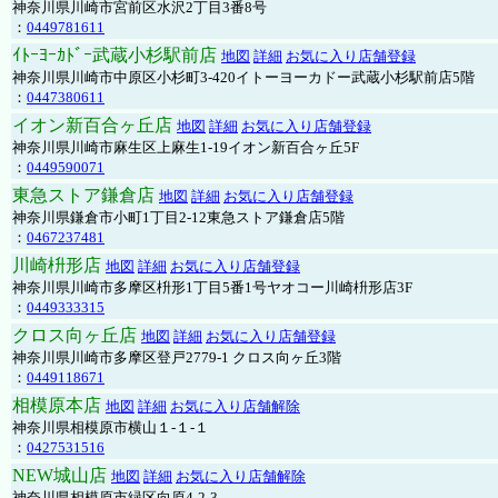
神奈川県川崎市宮前区水沢2丁目3番8号
：
0449781611
ｲﾄｰﾖｰｶﾄﾞｰ武蔵小杉駅前店
地図
詳細
お気に入り店舗登録
神奈川県川崎市中原区小杉町3-420イトーヨーカドー武蔵小杉駅前店5階
：
0447380611
イオン新百合ヶ丘店
地図
詳細
お気に入り店舗登録
神奈川県川崎市麻生区上麻生1-19イオン新百合ヶ丘5F
：
0449590071
東急ストア鎌倉店
地図
詳細
お気に入り店舗登録
神奈川県鎌倉市小町1丁目2-12東急ストア鎌倉店5階
：
0467237481
川崎枡形店
地図
詳細
お気に入り店舗登録
神奈川県川崎市多摩区枡形1丁目5番1号ヤオコー川崎枡形店3F
：
0449333315
クロス向ヶ丘店
地図
詳細
お気に入り店舗登録
神奈川県川崎市多摩区登戸2779-1 クロス向ヶ丘3階
：
0449118671
相模原本店
地図
詳細
お気に入り店舗解除
神奈川県相模原市横山１-１-１
：
0427531516
NEW城山店
地図
詳細
お気に入り店舗解除
神奈川県相模原市緑区向原4-2-3