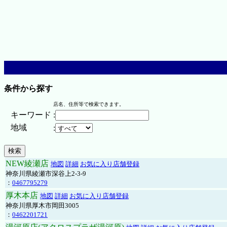
条件から探す
店名、住所等で検索できます。
キーワード
:
地域
:
NEW綾瀬店
地図
詳細
お気に入り店舗登録
神奈川県綾瀬市深谷上2-3-9
：
0467795279
厚木本店
地図
詳細
お気に入り店舗登録
神奈川県厚木市岡田3005
：
0462201721