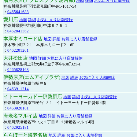
湯河原店(アクロスプラザ湯河原)
地図
詳細
お気に入り店舗登録
神奈川県足柄下郡湯河原町中央1-1617-54
：
0465641688
愛川店
地図
詳細
お気に入り店舗登録
神奈川県愛甲郡愛川町中津９７５-１
：
0462841562
本厚木ミロード店
地図
詳細
お気に入り店舗登録
厚木市中町2-2-1 本厚木ミロード2 6F
：
0462201201
大井松田店
地図
詳細
お気に入り店舗解除
神奈川県足柄上郡大井町金子字中の町325-1
：
0465828168
伊勢原店(エムアイプラザ)
地図
詳細
お気に入り店舗解除
神奈川県伊勢原市板戸８
：
0463911214
イトーヨーカドー伊勢原店
地図
詳細
お気に入り店舗登録
神奈川県伊勢原市桜台1-8-1 イトーヨーカドー伊勢原4階
：
0463920161
海老名マルイ店
地図
詳細
お気に入り店舗登録
神奈川県海老名市中央１丁目６-１海老名マルイ4階
：
0462925181
ららぽーと海老名店
地図
詳細
お気に入り店舗登録