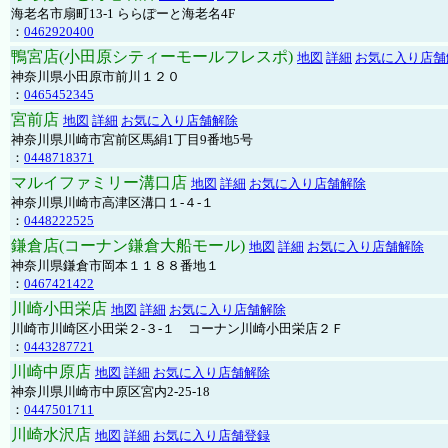
海老名市扇町13-1 ららぽーと海老名4F
：
0462920400
鴨宮店(小田原シティーモールフレスポ)
地図
詳細
お気に入り店舗
神奈川県小田原市前川１２０
：
0465452345
宮前店
地図
詳細
お気に入り店舗解除
神奈川県川崎市宮前区馬絹1丁目9番地5号
：
0448718371
マルイファミリー溝口店
地図
詳細
お気に入り店舗解除
神奈川県川崎市高津区溝口１-４-１
：
0448222525
鎌倉店(コーナン鎌倉大船モール)
地図
詳細
お気に入り店舗解除
神奈川県鎌倉市岡本１１８８番地１
：
0467421422
川崎小田栄店
地図
詳細
お気に入り店舗解除
川崎市川崎区小田栄２‐３‐１ コーナン川崎小田栄店２Ｆ
：
0443287721
川崎中原店
地図
詳細
お気に入り店舗解除
神奈川県川崎市中原区宮内2-25-18
：
0447501711
川崎水沢店
地図
詳細
お気に入り店舗登録