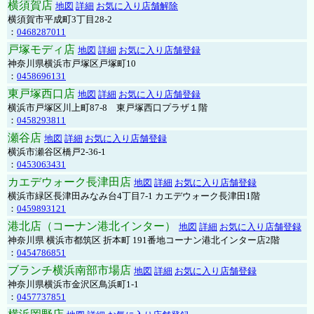
横須賀店
地図
詳細
お気に入り店舗解除
横須賀市平成町3丁目28-2
：
0468287011
戸塚モディ店
地図
詳細
お気に入り店舗登録
神奈川県横浜市戸塚区戸塚町10
：
0458696131
東戸塚西口店
地図
詳細
お気に入り店舗登録
横浜市戸塚区川上町87-8 東戸塚西口プラザ１階
：
0458293811
瀬谷店
地図
詳細
お気に入り店舗登録
横浜市瀬谷区橋戸2-36-1
：
0453063431
カエデウォーク長津田店
地図
詳細
お気に入り店舗登録
横浜市緑区長津田みなみ台4丁目7-1 カエデウォーク長津田1階
：
0459893121
港北店（コーナン港北インター）
地図
詳細
お気に入り店舗登録
神奈川県 横浜市都筑区 折本町 191番地コーナン港北インター店2階
：
0454786851
ブランチ横浜南部市場店
地図
詳細
お気に入り店舗登録
神奈川県横浜市金沢区鳥浜町1-1
：
0457737851