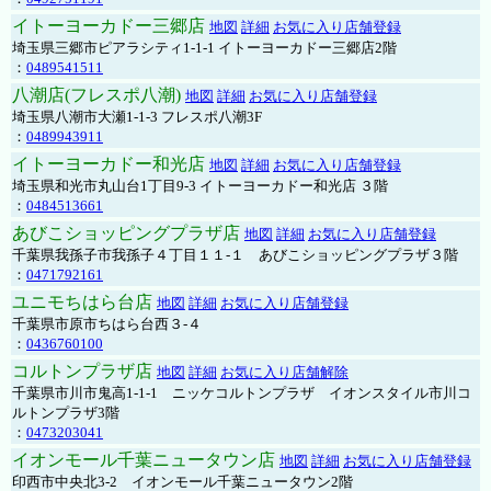
イトーヨーカドー三郷店
地図
詳細
お気に入り店舗登録
埼玉県三郷市ピアラシティ1-1-1 イトーヨーカドー三郷店2階
：
0489541511
八潮店(フレスポ八潮)
地図
詳細
お気に入り店舗登録
埼玉県八潮市大瀬1-1-3 フレスポ八潮3F
：
0489943911
イトーヨーカドー和光店
地図
詳細
お気に入り店舗登録
埼玉県和光市丸山台1丁目9-3 イトーヨーカドー和光店 ３階
：
0484513661
あびこショッピングプラザ店
地図
詳細
お気に入り店舗登録
千葉県我孫子市我孫子４丁目１１-１ あびこショッピングプラザ３階
：
0471792161
ユニモちはら台店
地図
詳細
お気に入り店舗登録
千葉県市原市ちはら台西３-４
：
0436760100
コルトンプラザ店
地図
詳細
お気に入り店舗解除
千葉県市川市鬼高1-1-1 ニッケコルトンプラザ イオンスタイル市川コ
ルトンプラザ3階
：
0473203041
イオンモール千葉ニュータウン店
地図
詳細
お気に入り店舗登録
印西市中央北3-2 イオンモール千葉ニュータウン2階