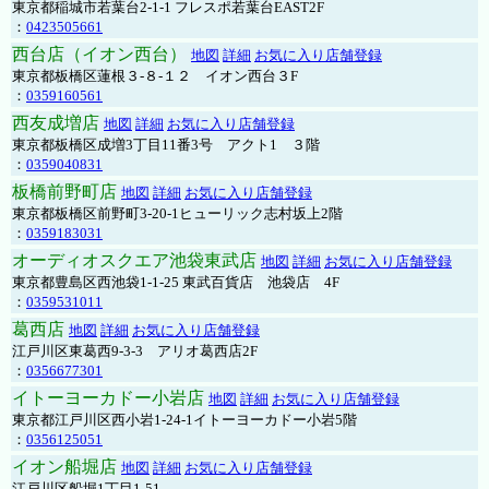
東京都稲城市若葉台2-1-1 フレスポ若葉台EAST2F
：
0423505661
西台店（イオン西台）
地図
詳細
お気に入り店舗登録
東京都板橋区蓮根３-８-１２ イオン西台３F
：
0359160561
西友成増店
地図
詳細
お気に入り店舗登録
東京都板橋区成増3丁目11番3号 アクト1 ３階
：
0359040831
板橋前野町店
地図
詳細
お気に入り店舗登録
東京都板橋区前野町3-20-1ヒューリック志村坂上2階
：
0359183031
オーディオスクエア池袋東武店
地図
詳細
お気に入り店舗登録
東京都豊島区西池袋1-1-25 東武百貨店 池袋店 4F
：
0359531011
葛西店
地図
詳細
お気に入り店舗登録
江戸川区東葛西9-3-3 アリオ葛西店2F
：
0356677301
イトーヨーカドー小岩店
地図
詳細
お気に入り店舗登録
東京都江戸川区西小岩1-24-1イトーヨーカドー小岩5階
：
0356125051
イオン船堀店
地図
詳細
お気に入り店舗登録
江戸川区船堀1丁目1-51