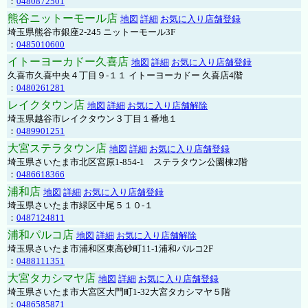
：
0480872501
熊谷ニットーモール店
地図
詳細
お気に入り店舗登録
埼玉県熊谷市銀座2-245 ニットーモール3F
：
0485010600
イトーヨーカドー久喜店
地図
詳細
お気に入り店舗登録
久喜市久喜中央４丁目９-１１ イトーヨーカドー 久喜店4階
：
0480261281
レイクタウン店
地図
詳細
お気に入り店舗解除
埼玉県越谷市レイクタウン３丁目１番地１
：
0489901251
大宮ステラタウン店
地図
詳細
お気に入り店舗登録
埼玉県さいたま市北区宮原1-854-1 ステラタウン公園棟2階
：
0486618366
浦和店
地図
詳細
お気に入り店舗登録
埼玉県さいたま市緑区中尾５１０-１
：
0487124811
浦和パルコ店
地図
詳細
お気に入り店舗解除
埼玉県さいたま市浦和区東高砂町11-1浦和パルコ2F
：
0488111351
大宮タカシマヤ店
地図
詳細
お気に入り店舗登録
埼玉県さいたま市大宮区大門町1-32大宮タカシマヤ５階
：
0486585871