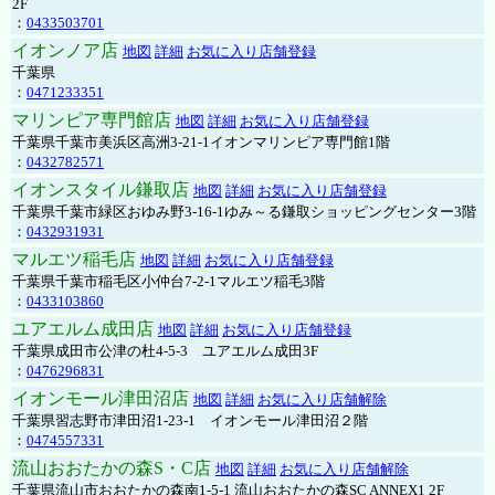
2F
：
0433503701
イオンノア店
地図
詳細
お気に入り店舗登録
千葉県
：
0471233351
マリンピア専門館店
地図
詳細
お気に入り店舗登録
千葉県千葉市美浜区高洲3-21-1イオンマリンピア専門館1階
：
0432782571
イオンスタイル鎌取店
地図
詳細
お気に入り店舗登録
千葉県千葉市緑区おゆみ野3-16-1ゆみ～る鎌取ショッピングセンター3階
：
0432931931
マルエツ稲毛店
地図
詳細
お気に入り店舗登録
千葉県千葉市稲毛区小仲台7-2-1マルエツ稲毛3階
：
0433103860
ユアエルム成田店
地図
詳細
お気に入り店舗登録
千葉県成田市公津の杜4-5-3 ユアエルム成田3F
：
0476296831
イオンモール津田沼店
地図
詳細
お気に入り店舗解除
千葉県習志野市津田沼1-23-1 イオンモール津田沼２階
：
0474557331
流山おおたかの森S・C店
地図
詳細
お気に入り店舗解除
千葉県流山市おおたかの森南1-5-1 流山おおたかの森SC ANNEX1 2F