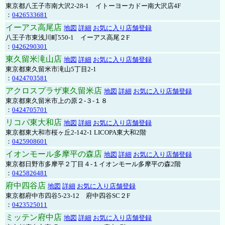
東京都八王子市南大沢2-28-1 イトーヨーカドー南大沢店4F
：
0426533681
イーアス高尾店
地図
詳細
お気に入り店舗登録
八王子市東浅川町550-1 イーアス高尾２F
：
0426290301
東久留米滝山店
地図
詳細
お気に入り店舗登録
東京都東久留米市滝山5丁目2-1
：
0424703581
アクロスプラザ東久留米店
地図
詳細
お気に入り店舗登録
東京都東久留米市上の原２-３-１８
：
0424705701
リコパ東大和店
地図
詳細
お気に入り店舗登録
東京都東大和市桜ヶ丘2-142-1 LICOPA東大和2階
：
0425908601
イオンモール多摩平の森店
地図
詳細
お気に入り店舗登録
東京都日野市多摩平２丁目４-１イオンモール多摩平の森2階
：
0425826481
府中四谷店
地図
詳細
お気に入り店舗登録
東京都府中市四谷5-23-12 府中四谷SC２F
：
0423525011
ミッテン府中店
地図
詳細
お気に入り店舗登録