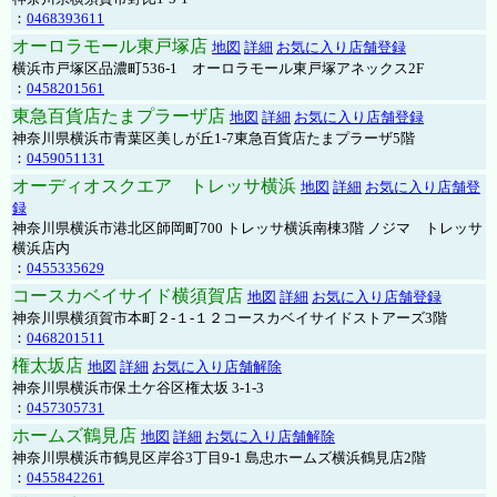
：
0468393611
オーロラモール東戸塚店
地図
詳細
お気に入り店舗登録
横浜市戸塚区品濃町536-1 オーロラモール東戸塚アネックス2F
：
0458201561
東急百貨店たまプラーザ店
地図
詳細
お気に入り店舗登録
神奈川県横浜市青葉区美しが丘1-7東急百貨店たまプラーザ5階
：
0459051131
オーディオスクエア トレッサ横浜
地図
詳細
お気に入り店舗登
録
神奈川県横浜市港北区師岡町700 トレッサ横浜南棟3階 ノジマ トレッサ
横浜店内
：
0455335629
コースカベイサイド横須賀店
地図
詳細
お気に入り店舗登録
神奈川県横須賀市本町２-１-１２コースカベイサイドストアーズ3階
：
0468201511
権太坂店
地図
詳細
お気に入り店舗解除
神奈川県横浜市保土ケ谷区権太坂 3-1-3
：
0457305731
ホームズ鶴見店
地図
詳細
お気に入り店舗解除
神奈川県横浜市鶴見区岸谷3丁目9-1 島忠ホームズ横浜鶴見店2階
：
0455842261