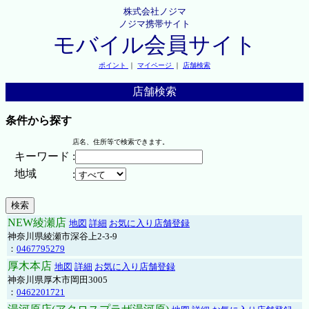
株式会社ノジマ
ノジマ携帯サイト
モバイル会員サイト
ポイント
｜
マイページ
｜
店舗検索
店舗検索
条件から探す
店名、住所等で検索できます。
キーワード
:
地域
:
NEW綾瀬店
地図
詳細
お気に入り店舗登録
神奈川県綾瀬市深谷上2-3-9
：
0467795279
厚木本店
地図
詳細
お気に入り店舗登録
神奈川県厚木市岡田3005
：
0462201721