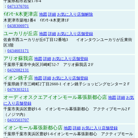
千葉県柏市若柴178-4
：
0471376701
ｲｵﾝﾓｰﾙ木更津店
地図
詳細
お気に入り店舗解除
木更津市築地1番4 ｲｵﾝﾓｰﾙ木更津1F
：
0438306971
ユーカリが丘店
地図
詳細
お気に入り店舗登録
佐倉市西ユーカリが丘6丁目12番地3 イオンタウンユーカリが丘東街
区3階
：
0434603171
アリオ蘇我店
地図
詳細
お気に入り店舗登録
千葉県千葉市中央区川崎町52-7 アリオ蘇我店２F
：
0432082131
イオン銚子店
地図
詳細
お気に入り店舗登録
千葉県銚子市三崎町2丁目2660-1 イオン銚子ショッピングセンター２Ｆ
：
0479303211
オーディオスクエアイオンモール幕張新都心店
地図
詳細
お気
に入り店舗登録
千葉市美浜区豊砂1-6 イオンモール幕張新都心 アクティブモール2Ｆ
（ノジマ内）
：
0433503707
イオンモール幕張新都心店
地図
詳細
お気に入り店舗登録
千葉県千葉市美浜区豊砂1-6イオンモール幕張新都心 アクティブモール