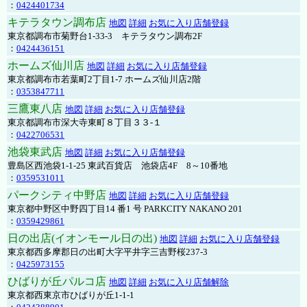
：
0424401734
キテラタウン調布店
地図
詳細
お気に入り店舗登録
東京都調布市菊野台1-33-3 キテラタウン調布2F
：
0424436151
ホームズ仙川店
地図
詳細
お気に入り店舗登録
東京都調布市若葉町2丁目1-7 ホームズ仙川店2階
：
0353847711
三鷹東八店
地図
詳細
お気に入り店舗登録
東京都調布市深大寺東町８丁目３３-１
：
0422706531
池袋東武店
地図
詳細
お気に入り店舗登録
豊島区西池袋1-1-25 東武百貨店 池袋店4F 8～10番地
：
0359531011
パークシティ中野店
地図
詳細
お気に入り店舗登録
東京都中野区中野四丁目14 番1 号 PARKCITY NAKANO 201
：
0359429861
日の出店(イオンモール日の出)
地図
詳細
お気に入り店舗登録
東京都西多摩郡日の出町大字平井字三吉野桜237-3
：
0425973155
ひばりが丘パルコ店
地図
詳細
お気に入り店舗解除
東京都西東京市ひばりが丘1-1-1