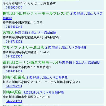
海老名市扇町13-1 ららぽーと海老名4F
：
0462920400
鴨宮店(小田原シティーモールフレスポ)
地図
詳細
お気に入り店
舗解除
神奈川県小田原市前川１２０
：
0465452345
宮前店
地図
詳細
お気に入り店舗解除
神奈川県川崎市宮前区馬絹1丁目9番地5号
：
0448718371
マルイファミリー溝口店
地図
詳細
お気に入り店舗解除
神奈川県川崎市高津区溝口１-４-１
：
0448222525
鎌倉店(コーナン鎌倉大船モール)
地図
詳細
お気に入り店舗解除
神奈川県鎌倉市岡本１１８８番地１
：
0467421422
川崎小田栄店
地図
詳細
お気に入り店舗解除
川崎市川崎区小田栄２‐３‐１ コーナン川崎小田栄店２Ｆ
：
0443287721
川崎中原店
地図
詳細
お気に入り店舗解除
神奈川県川崎市中原区宮内2-25-18
：
0447501711