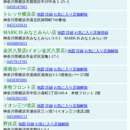
神奈川県横浜市都筑区中川中央１-25-１
：
0459147661
トレッサ横浜店
地図
詳細
お気に入り店舗解除
神奈川県横浜市港北区師岡町700番地
：
0455335631
MARK IS みなとみらい店
地図
詳細
お気に入り店舗登録
神奈川県横浜市みなとみらい3-5-1 MARK IS みなとみらい3F
：
0456805651
金沢八景店(イオン金沢八景店)
地図
詳細
お気に入り店舗解除
神奈川県横浜市金沢区泥亀1-27-1
：
0457913781
港南台バーズ店
地図
詳細
お気に入り店舗解除
神奈川県横浜市港南区港南台3-1-3港南台バーズ5階
：
0458305081
本牧フロント店
地図
詳細
お気に入り店舗解除
神奈川県横浜市中区小港町2丁目100-4 本牧フロント 2階
：
0456281195
イオン三ツ境店
地図
詳細
お気に入り店舗解除
神奈川県横浜市瀬谷区三ッ境7-1イオン三ツ境店2階
：
0453600111
野比店
地図
詳細
お気に入り店舗解除
神奈川県横須賀市野比1-5-1