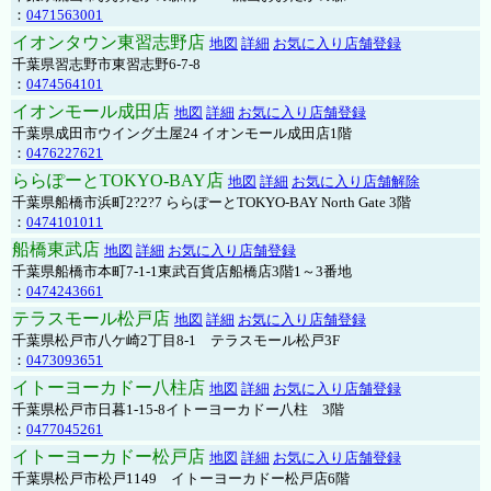
：
0471563001
イオンタウン東習志野店
地図
詳細
お気に入り店舗登録
千葉県習志野市東習志野6-7-8
：
0474564101
イオンモール成田店
地図
詳細
お気に入り店舗登録
千葉県成田市ウイング土屋24 イオンモール成田店1階
：
0476227621
ららぽーとTOKYO-BAY店
地図
詳細
お気に入り店舗解除
千葉県船橋市浜町2?2?7 ららぽーとTOKYO-BAY North Gate 3階
：
0474101011
船橋東武店
地図
詳細
お気に入り店舗登録
千葉県船橋市本町7-1-1東武百貨店船橋店3階1～3番地
：
0474243661
テラスモール松戸店
地図
詳細
お気に入り店舗登録
千葉県松戸市八ケ崎2丁目8-1 テラスモール松戸3F
：
0473093651
イトーヨーカドー八柱店
地図
詳細
お気に入り店舗登録
千葉県松戸市日暮1-15-8イトーヨーカドー八柱 3階
：
0477045261
イトーヨーカドー松戸店
地図
詳細
お気に入り店舗登録
千葉県松戸市松戸1149 イトーヨーカドー松戸店6階