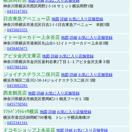
横浜岡野店
地図
詳細
お気に入り店舗登録
神奈川県横浜市西区岡野2-5-18 サミット横浜岡野1階
：
0453147301
日吉東急アベニュー店
地図
詳細
お気に入り店舗登録
神奈川県横浜市港北区日吉2-1-1日吉東急アベニュー 本館3階
：
0455603351
イトーヨーカドー上永谷店
地図
詳細
お気に入り店舗登録
神奈川県横浜市港南区丸山台1-12イトーヨーカドー上永谷3階
：
0458403671
アピタ金沢文庫店
地図
詳細
お気に入り店舗登録
神奈川県横浜市金沢区釜利谷東2丁目１-１アピタ金沢文庫３階
：
0457801261
ジョイナステラス二俣川店
地図
詳細
お気に入り店舗登録
横浜市旭区二俣川2-50-14ジョイナステラス二俣川 3階
：
0453662281
西友鶴見店
地図
詳細
お気に入り店舗登録
神奈川県横浜市鶴見区豊岡町2-1 鶴見フーガ１ 5階
：
0455750561
ｿﾌﾄﾊﾞﾝｸﾄﾚｯｻ横浜
地図
詳細
お気に入り店舗登録
横浜市港北区師岡町700番地 トレッサ横浜南棟2F
：
0455341161
ドコモショップ上永谷店
地図
詳細
お気に入り店舗登録