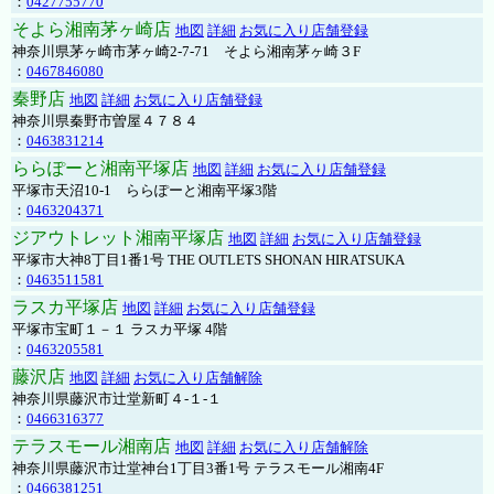
：
0427755770
そよら湘南茅ヶ崎店
地図
詳細
お気に入り店舗登録
神奈川県茅ヶ崎市茅ヶ崎2‐7‐71 そよら湘南茅ヶ崎３F
：
0467846080
秦野店
地図
詳細
お気に入り店舗登録
神奈川県秦野市曽屋４７８４
：
0463831214
ららぽーと湘南平塚店
地図
詳細
お気に入り店舗登録
平塚市天沼10-1 ららぽーと湘南平塚3階
：
0463204371
ジアウトレット湘南平塚店
地図
詳細
お気に入り店舗登録
平塚市大神8丁目1番1号 THE OUTLETS SHONAN HIRATSUKA
：
0463511581
ラスカ平塚店
地図
詳細
お気に入り店舗登録
平塚市宝町１－１ ラスカ平塚 4階
：
0463205581
藤沢店
地図
詳細
お気に入り店舗解除
神奈川県藤沢市辻堂新町４-１-１
：
0466316377
テラスモール湘南店
地図
詳細
お気に入り店舗解除
神奈川県藤沢市辻堂神台1丁目3番1号 テラスモール湘南4F
：
0466381251