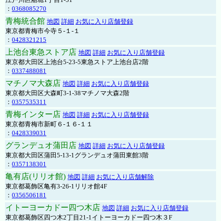
：
0368085270
青梅統合館
地図
詳細
お気に入り店舗登録
東京都青梅市今寺５-１-１
：
0428321215
上池台東急ストア店
地図
詳細
お気に入り店舗登録
東京都大田区上池台5-23-5東急ストア上池台店2階
：
0337488081
マチノマ大森店
地図
詳細
お気に入り店舗登録
東京都大田区大森町3-1-38マチノマ大森2階
：
0357535311
青梅インター店
地図
詳細
お気に入り店舗登録
東京都青梅市新町６-１６-１１
：
0428339031
グランデュオ蒲田店
地図
詳細
お気に入り店舗登録
東京都大田区蒲田5-13-1グランデュオ蒲田東館3階
：
0357138301
亀有店(リリオ館)
地図
詳細
お気に入り店舗解除
東京都葛飾区亀有3-26-1リリオ館4F
：
0356506181
イトーヨーカドー四つ木店
地図
詳細
お気に入り店舗登録
東京都葛飾区四つ木2丁目21-1イトーヨーカドー四つ木３F