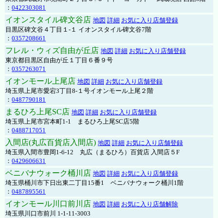
：
0422303081
イオンスタイル碑文谷店
地図
詳細
お気に入り店舗登録
目黒区碑文谷４丁目１-１ イオンスタイル碑文谷7階
：
0357208661
フレル・ウィズ自由が丘店
地図
詳細
お気に入り店舗登録
東京都目黒区自由が丘１丁目６番９号
：
0357263071
イオンモール上尾店
地図
詳細
お気に入り店舗登録
埼玉県上尾市愛宕3丁目8-１号イオンモール上尾２階
：
0487790181
まるひろ上尾SC店
地図
詳細
お気に入り店舗登録
埼玉県上尾市宮本町1-1 まるひろ上尾SC店5階
：
0488717051
入間店(丸広百貨店入間店)
地図
詳細
お気に入り店舗登録
埼玉県入間市豊岡1-6-12 丸広（まるひろ）百貨店 入間店５F
：
0429606631
ベニバナウォーク桶川店
地図
詳細
お気に入り店舗登録
埼玉県桶川市下日出東二丁目15番1 ベニバナウォーク桶川1階
：
0487895561
イオンモール川口前川店
地図
詳細
お気に入り店舗解除
埼玉県川口市前川 1-1-11-3003