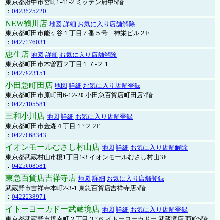
東京都府中市宮町1-41-2 ミッテン府中5階
：
0423525220
NEW鶴川店
地図
詳細
お気に入り店舗解除
東京都町田市能ヶ谷１丁目７番５号 神栄ビル２F
：
0427376031
忠生店
地図
詳細
お気に入り店舗解除
東京都町田市木曽西２丁目１７-２１
：
0427923151
小田急町田店
地図
詳細
お気に入り店舗登録
東京都町田市原町田6-12-20 小田急百貨店町田店7階
：
0427105581
三和小川店
地図
詳細
お気に入り店舗登録
東京都町田市金森４丁目１?２ 2F
：
0427068343
イオンモールむさし村山店
地図
詳細
お気に入り店舗解除
東京都武蔵村山市榎1丁目1-3 イオンモールむさし村山3F
：
0425668581
東急百貨店吉祥寺店
地図
詳細
お気に入り店舗登録
武蔵野市吉祥寺本町2-3-1 東急百貨店吉祥寺店5階
：
0422238971
イトーヨーカドー武蔵境店
地図
詳細
お気に入り店舗登録
東京都武蔵野市境南町２丁目３?６ イトーヨーカドー 武蔵境店 西館5階