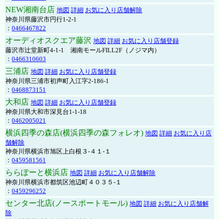
NEW湘南台店
地図
詳細
お気に入り店舗解除
神奈川県藤沢市円行1-2-1
：
0466467822
オーディオスクエア藤沢
地図
詳細
お気に入り店舗登録
藤沢市辻堂新町4-1-1 湘南モールFILL2F（ノジマ内）
：
0466310603
三浦店
地図
詳細
お気に入り店舗登録
神奈川県三浦市初声町入江字2-186-1
：
0468873151
大和店
地図
詳細
お気に入り店舗登録
神奈川県大和市深見台1-1-18
：
0462005021
横浜四季の森店(横浜四季の森フォレオ)
地図
詳細
お気に入り店
舗解除
神奈川県横浜市旭区上白根３-４１-１
：
0459581561
ららぽーと横浜店
地図
詳細
お気に入り店舗解除
神奈川県横浜市都筑区池辺町４０３５-１
：
0459296252
センター北店(ノースポートモール)
地図
詳細
お気に入り店舗解
除