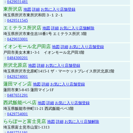
：
0429031481
東所沢店
地図
詳細
お気に入り店舗登録
埼玉県所沢市東所沢和田３-１２-１
：
0429511545
エミテラス所沢店
地図
詳細
お気に入り店舗解除
埼玉県所沢市東住吉10番1号 エミテラス所沢 3階
：
0429033001
イオンモール北戸田店
地図
詳細
お気に入り店舗登録
戸田市美女木東1ｰ3‐1 イオンモール北戸田3階
：
0484300201
所沢北原店
地図
詳細
お気に入り店舗登録
埼玉県所沢市北原町1415-1 ザ・マーケットプレイス所沢北原2階
：
0429274001
蓮田マイン店
地図
詳細
お気に入り店舗登録
蓮田市東5-8-65 蓮田マイン1F
：
0487651291
西武飯能ペペ店
地図
詳細
お気に入り店舗登録
埼玉県飯能市仲町11-21 西武飯能ペペ3階
：
0429754001
ららぽーと富士見店
地図
詳細
お気に入り店舗解除
埼玉県富士見市山室1-1313
：
0492751191