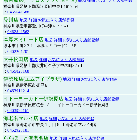
湯河原店(アクロスプラザ湯河原)
地図
詳細
お気に入り店舗登録
神奈川県足柄下郡湯河原町中央1-1617-54
：
0465641688
愛川店
地図
詳細
お気に入り店舗登録
神奈川県愛甲郡愛川町中津９７５-１
：
0462841562
本厚木ミロード店
地図
詳細
お気に入り店舗登録
厚木市中町2-2-1 本厚木ミロード2 6F
：
0462201201
大井松田店
地図
詳細
お気に入り店舗解除
神奈川県足柄上郡大井町金子字中の町325-1
：
0465828168
伊勢原店(エムアイプラザ)
地図
詳細
お気に入り店舗解除
神奈川県伊勢原市板戸８
：
0463911214
イトーヨーカドー伊勢原店
地図
詳細
お気に入り店舗登録
神奈川県伊勢原市桜台1-8-1 イトーヨーカドー伊勢原4階
：
0463920161
海老名マルイ店
地図
詳細
お気に入り店舗登録
神奈川県海老名市中央１丁目６-１海老名マルイ4階
：
0462925181
ららぽーと海老名店
地図
詳細
お気に入り店舗登録