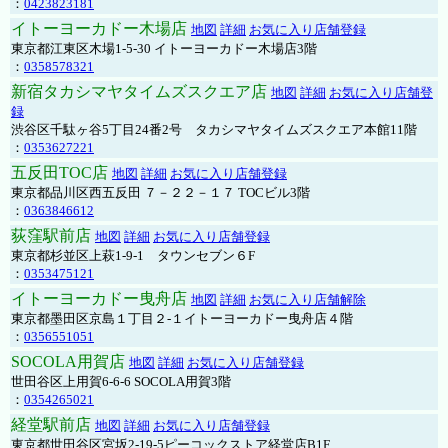
：
0423823181
イトーヨーカドー木場店
地図
詳細
お気に入り店舗登録
東京都江東区木場1-5-30 イトーヨーカドー木場店3階
：
0358578321
新宿タカシマヤタイムズスクエア店
地図
詳細
お気に入り店舗登
録
渋谷区千駄ヶ谷5丁目24番2号 タカシマヤタイムズスクエア本館11階
：
0353627221
五反田TOC店
地図
詳細
お気に入り店舗登録
東京都品川区西五反田 ７－２２－１７ TOCビル3階
：
0363846612
荻窪駅前店
地図
詳細
お気に入り店舗登録
東京都杉並区上萩1-9-1 タウンセブン６F
：
0353475121
イトーヨーカドー曳舟店
地図
詳細
お気に入り店舗解除
東京都墨田区京島１丁目２-１イトーヨーカドー曳舟店４階
：
0356551051
SOCOLA用賀店
地図
詳細
お気に入り店舗登録
世田谷区上用賀6-6-6 SOCOLA用賀3階
：
0354265021
経堂駅前店
地図
詳細
お気に入り店舗登録
東京都世田谷区宮坂2-19-5ピーコックストア経堂店B1F