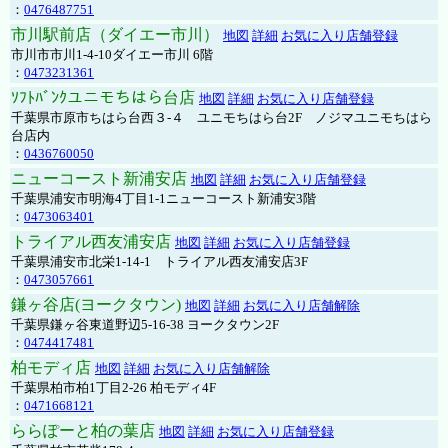
：
0476487751
市川駅前店（ダイエー市川）
地図
詳細
お気に入り店舗登録
市川市市川1-4-10ダイエー市川 6階
：
0473231361
ｿﾌﾄﾊﾞﾝｸユニモちはら台店
地図
詳細
お気に入り店舗登録
千葉県市原市ちはら台西３-４ ユニモちはら台2F ノジマユニモちはら
台店内
：
0436760050
ニューコースト新浦安店
地図
詳細
お気に入り店舗登録
千葉県浦安市明海4丁目1-1ニューコースト新浦安3階
：
0473063401
トライアル西友浦安店
地図
詳細
お気に入り店舗登録
千葉県浦安市北栄1-14-1 トライアル西友浦安店3F
：
0473057661
鎌ヶ谷店(ヨークタウン)
地図
詳細
お気に入り店舗解除
千葉県鎌ヶ谷東道野辺5-16-38 ヨークタウン2F
：
0474417481
柏モディ店
地図
詳細
お気に入り店舗解除
千葉県柏市柏1丁目2-26 柏モディ4F
：
0471668121
ららぽーと柏の葉店
地図
詳細
お気に入り店舗登録