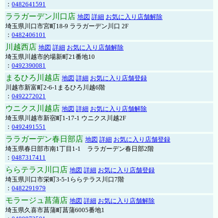
：
0482641591
ララガーデン川口店
地図
詳細
お気に入り店舗解除
埼玉県川口市宮町18-9 ララガーデン川口 2F
：
0482406101
川越西店
地図
詳細
お気に入り店舗解除
埼玉県川越市的場新町21番地10
：
0492390081
まるひろ川越店
地図
詳細
お気に入り店舗登録
川越市新富町2-6-1まるひろ川越6階
：
0492272021
ウニクス川越店
地図
詳細
お気に入り店舗解除
埼玉県川越市新宿町1-17-1 ウニクス川越2F
：
0492491551
ララガーデン春日部店
地図
詳細
お気に入り店舗登録
埼玉県春日部市南1丁目1-1 ララガーデン春日部2階
：
0487317411
ららテラス川口店
地図
詳細
お気に入り店舗登録
埼玉県川口市栄町3-5-1ららテラス川口7階
：
0482291979
モラージュ菖蒲店
地図
詳細
お気に入り店舗解除
埼玉県久喜市菖蒲町菖蒲6005番地1