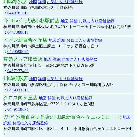
川崎水沢店
地図
詳細
お気に入り店舗登録
神奈川県川崎市宮前区水沢2丁目3番8号
：
0449781611
ｲﾄｰﾖｰｶﾄﾞｰ武蔵小杉駅前店
地図
詳細
お気に入り店舗登録
神奈川県川崎市中原区小杉町3-420イトーヨーカドー武蔵小杉駅前店5階
：
0447380611
イオン新百合ヶ丘店
地図
詳細
お気に入り店舗登録
神奈川県川崎市麻生区上麻生1-19イオン新百合ヶ丘5F
：
0449590071
東急ストア鎌倉店
地図
詳細
お気に入り店舗登録
神奈川県鎌倉市小町1丁目2-12東急ストア鎌倉店5階
：
0467237481
川崎枡形店
地図
詳細
お気に入り店舗登録
神奈川県川崎市多摩区枡形1丁目5番1号ヤオコー川崎枡形店3F
：
0449333315
クロス向ヶ丘店
地図
詳細
お気に入り店舗登録
神奈川県川崎市多摩区登戸2779-1 クロス向ヶ丘3階
：
0449118671
ｿﾌﾄﾊﾞﾝｸ新百合ヶ丘店(小田急新百合ヶ丘エルミロード)
地図
詳細
お気に入り店舗登録
神奈川県川崎市麻生区上麻生１-４-１ 小田急新百合ヶ丘エルミロード4
Ｆ