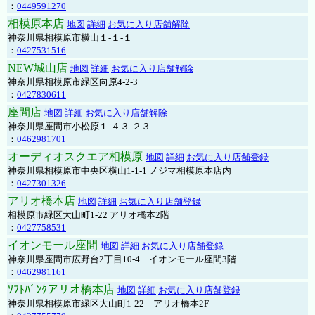
：
0449591270
相模原本店
地図
詳細
お気に入り店舗解除
神奈川県相模原市横山１-１-１
：
0427531516
NEW城山店
地図
詳細
お気に入り店舗解除
神奈川県相模原市緑区向原4-2-3
：
0427830611
座間店
地図
詳細
お気に入り店舗解除
神奈川県座間市小松原１-４３-２３
：
0462981701
オーディオスクエア相模原
地図
詳細
お気に入り店舗登録
神奈川県相模原市中央区横山1-1-1 ノジマ相模原本店内
：
0427301326
アリオ橋本店
地図
詳細
お気に入り店舗登録
相模原市緑区大山町1-22 アリオ橋本2階
：
0427758531
イオンモール座間
地図
詳細
お気に入り店舗登録
神奈川県座間市広野台2丁目10-4 イオンモール座間3階
：
0462981161
ｿﾌﾄﾊﾞﾝｸアリオ橋本店
地図
詳細
お気に入り店舗登録
神奈川県相模原市緑区大山町1-22 アリオ橋本2F