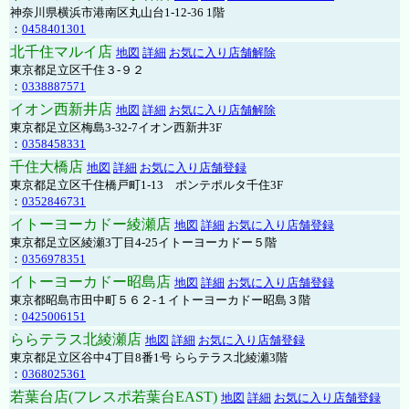
神奈川県横浜市港南区丸山台1-12-36 1階
：
0458401301
北千住マルイ店
地図
詳細
お気に入り店舗解除
東京都足立区千住３-９２
：
0338887571
イオン西新井店
地図
詳細
お気に入り店舗解除
東京都足立区梅島3-32-7イオン西新井3F
：
0358458331
千住大橋店
地図
詳細
お気に入り店舗登録
東京都足立区千住橋戸町1-13 ポンテポルタ千住3F
：
0352846731
イトーヨーカドー綾瀬店
地図
詳細
お気に入り店舗登録
東京都足立区綾瀬3丁目4-25イトーヨーカドー５階
：
0356978351
イトーヨーカドー昭島店
地図
詳細
お気に入り店舗登録
東京都昭島市田中町５６２-１イトーヨーカドー昭島３階
：
0425006151
ららテラス北綾瀬店
地図
詳細
お気に入り店舗登録
東京都足立区谷中4丁目8番1号 ららテラス北綾瀬3階
：
0368025361
若葉台店(フレスポ若葉台EAST)
地図
詳細
お気に入り店舗登録