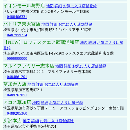
イオンモール与野店
地図
詳細
お気に入り店舗登録
さいたま市中央区本町西5-2-9イオンモール与野2階
：
0488406331
パトリア東大宮店
地図
詳細
お気に入り店舗登録
埼玉県さいたま市見沼区春野2-7-8パトリア東大宮2F
：
0487959714
【NEW】ロッテスクエア武蔵浦和店
地図
詳細
お気に入り店舗
登録
埼玉県さいたま市南区沼影1-19-19ロッテスクエア武蔵浦和店３階
：
0000000000
マルイファミリー志木店
地図
詳細
お気に入り店舗登録
埼玉県志木市本町5-26-1 マルイファミリー志木5階
：
0484861201
草加舎人店
地図
詳細
お気に入り店舗解除
埼玉県草加市遊馬町2-1
：
0489267051
アコス草加店
地図
詳細
お気に入り店舗登録
埼玉県草加市高砂２丁目７ー１ アコスショッピングセンター南館５階
：
0489205360
所沢本店
地図
詳細
お気に入り店舗解除
埼玉県所沢市小手指台5番地の4