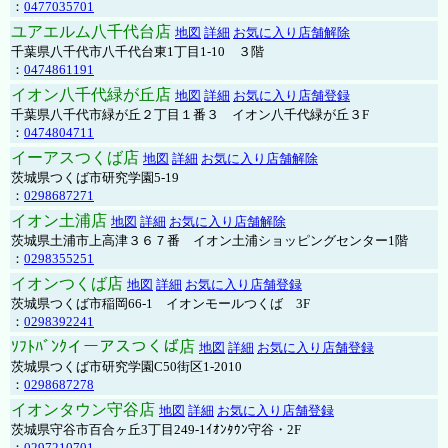
：
0477035701
ユアエルム八千代台店
地図
詳細
お気に入り店舗解除
千葉県八千代市八千代台東1丁目1-10 ３階
：
0474861191
イオン八千代緑が丘店
地図
詳細
お気に入り店舗登録
千葉県八千代市緑が丘２丁目１番３ イオン八千代緑が丘３F
：
0474804711
イーアスつくば店
地図
詳細
お気に入り店舗解除
茨城県つくば市研究学園5-19
：
0298687271
イオン土浦店
地図
詳細
お気に入り店舗解除
茨城県土浦市上高津３６７番 イオン土浦ショッピングセンター1階
：
0298355251
イオンつくば店
地図
詳細
お気に入り店舗登録
茨城県つくば市稲岡66-1 イオンモールつくば 3F
：
0298392241
ｿﾌﾄﾊﾞﾝｸイーアスつくば店
地図
詳細
お気に入り店舗登録
茨城県つくば市研究学園C50街区1-2010
：
0298687278
イオンタウン守谷店
地図
詳細
お気に入り店舗登録
茨城県守谷市百合ヶ丘3丁目249-1ｲｵﾝﾀｳﾝ守谷・2F
：
0297210701