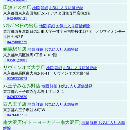
：
0424388901
田無アスタ店
地図
詳細
お気に入り店舗登録
東京都西東京市田無町2-1-1 アスタ田無専門店棟2階
：
0424606121
ｿﾌﾄﾊﾞﾝｸ日の出店
地図
詳細
お気に入り店舗解除
東京都西多摩郡日の出町大字平井字三吉野桜木237-3 ノジマイオンモー
ル日の出2Ｆ
：
0425888729
練馬駅前店
地図
詳細
お気に入り店舗登録
東京都練馬区練馬1丁目3-10 2階
：
0359123081
リヴィンオズ大泉店
地図
詳細
お気に入り店舗登録
東京都練馬区東大泉2-10-11 リヴィンオズ大泉4階
：
0359355972
八王子みなみ野店
地図
詳細
お気に入り店舗登録
東京都八王子市みなみ野１丁目２-１
：
0426322620
西八王子店
地図
詳細
お気に入り店舗解除
東京都八王子市並木町35-1
：
0426687711
南大沢店(イトーヨーカドー南大沢店)
地図
詳細
お気に入り店舗
解除