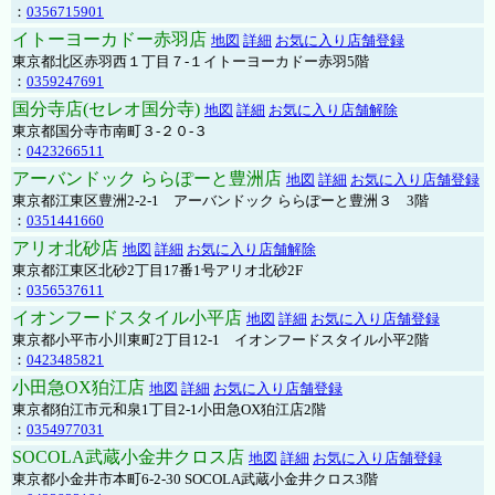
：
0356715901
イトーヨーカドー赤羽店
地図
詳細
お気に入り店舗登録
東京都北区赤羽西１丁目７-１イトーヨーカドー赤羽5階
：
0359247691
国分寺店(セレオ国分寺)
地図
詳細
お気に入り店舗解除
東京都国分寺市南町３-２０-３
：
0423266511
アーバンドック ららぽーと豊洲店
地図
詳細
お気に入り店舗登録
東京都江東区豊洲2-2-1 アーバンドック ららぽーと豊洲３ 3階
：
0351441660
アリオ北砂店
地図
詳細
お気に入り店舗解除
東京都江東区北砂2丁目17番1号アリオ北砂2F
：
0356537611
イオンフードスタイル小平店
地図
詳細
お気に入り店舗登録
東京都小平市小川東町2丁目12-1 イオンフードスタイル小平2階
：
0423485821
小田急OX狛江店
地図
詳細
お気に入り店舗登録
東京都狛江市元和泉1丁目2-1小田急OX狛江店2階
：
0354977031
SOCOLA武蔵小金井クロス店
地図
詳細
お気に入り店舗登録
東京都小金井市本町6-2-30 SOCOLA武蔵小金井クロス3階