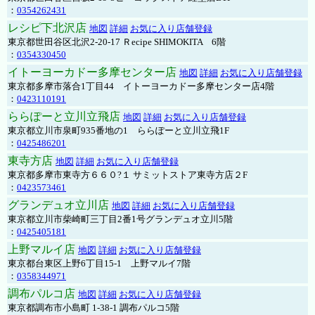
：
0354262431
レシピ下北沢店
地図
詳細
お気に入り店舗登録
東京都世田谷区北沢2-20-17 Ｒecipe SHIMOKITA 6階
：
0354330450
イトーヨーカドー多摩センター店
地図
詳細
お気に入り店舗登録
東京都多摩市落合1丁目44 イトーヨーカドー多摩センター店4階
：
0423110191
ららぽーと立川立飛店
地図
詳細
お気に入り店舗登録
東京都立川市泉町935番地の1 ららぽーと立川立飛1F
：
0425486201
東寺方店
地図
詳細
お気に入り店舗登録
東京都多摩市東寺方６６０?１ サミットストア東寺方店２F
：
0423573461
グランデュオ立川店
地図
詳細
お気に入り店舗登録
東京都立川市柴崎町三丁目2番1号グランデュオ立川5階
：
0425405181
上野マルイ店
地図
詳細
お気に入り店舗登録
東京都台東区上野6丁目15-1 上野マルイ7階
：
0358344971
調布パルコ店
地図
詳細
お気に入り店舗登録
東京都調布市小島町 1-38-1 調布パルコ5階