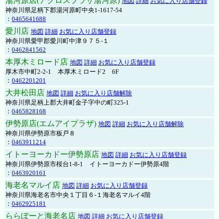
湯河原店(アクロスプラザ湯河原)
地図
詳細
お気に入り店舗登録
神奈川県足柄下郡湯河原町中央1-1617-54
：
0465641688
愛川店
地図
詳細
お気に入り店舗登録
神奈川県愛甲郡愛川町中津９７５-１
：
0462841562
本厚木ミロード店
地図
詳細
お気に入り店舗登録
厚木市中町2-2-1 本厚木ミロード2 6F
：
0462201201
大井松田店
地図
詳細
お気に入り店舗解除
神奈川県足柄上郡大井町金子字中の町325-1
：
0465828168
伊勢原店(エムアイプラザ)
地図
詳細
お気に入り店舗解除
神奈川県伊勢原市板戸８
：
0463911214
イトーヨーカドー伊勢原店
地図
詳細
お気に入り店舗登録
神奈川県伊勢原市桜台1-8-1 イトーヨーカドー伊勢原4階
：
0463920161
海老名マルイ店
地図
詳細
お気に入り店舗登録
神奈川県海老名市中央１丁目６-１海老名マルイ4階
：
0462925181
ららぽーと海老名店
地図
詳細
お気に入り店舗登録