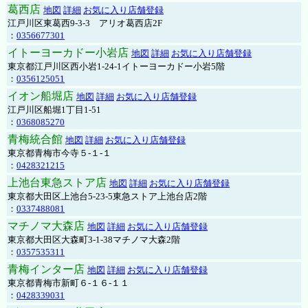
葛西店
地図
詳細
お気に入り店舗登録
江戸川区東葛西9-3-3 アリオ葛西店2F
：
0356677301
イトーヨーカドー小岩店
地図
詳細
お気に入り店舗登録
東京都江戸川区西小岩1-24-1イトーヨーカドー小岩5階
：
0356125051
イオン船堀店
地図
詳細
お気に入り店舗登録
江戸川区船堀1丁目1-51
：
0368085270
青梅統合館
地図
詳細
お気に入り店舗登録
東京都青梅市今寺５-１-１
：
0428321215
上池台東急ストア店
地図
詳細
お気に入り店舗登録
東京都大田区上池台5-23-5東急ストア上池台店2階
：
0337488081
マチノマ大森店
地図
詳細
お気に入り店舗登録
東京都大田区大森町3-1-38マチノマ大森2階
：
0357535311
青梅インター店
地図
詳細
お気に入り店舗登録
東京都青梅市新町６-１６-１１
：
0428339031