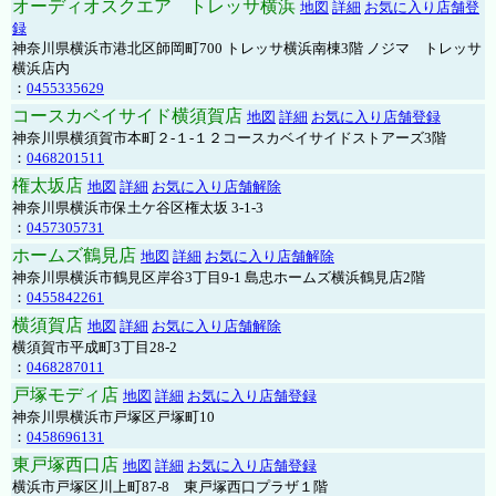
オーディオスクエア トレッサ横浜
地図
詳細
お気に入り店舗登
録
神奈川県横浜市港北区師岡町700 トレッサ横浜南棟3階 ノジマ トレッサ
横浜店内
：
0455335629
コースカベイサイド横須賀店
地図
詳細
お気に入り店舗登録
神奈川県横須賀市本町２-１-１２コースカベイサイドストアーズ3階
：
0468201511
権太坂店
地図
詳細
お気に入り店舗解除
神奈川県横浜市保土ケ谷区権太坂 3-1-3
：
0457305731
ホームズ鶴見店
地図
詳細
お気に入り店舗解除
神奈川県横浜市鶴見区岸谷3丁目9-1 島忠ホームズ横浜鶴見店2階
：
0455842261
横須賀店
地図
詳細
お気に入り店舗解除
横須賀市平成町3丁目28-2
：
0468287011
戸塚モディ店
地図
詳細
お気に入り店舗登録
神奈川県横浜市戸塚区戸塚町10
：
0458696131
東戸塚西口店
地図
詳細
お気に入り店舗登録
横浜市戸塚区川上町87-8 東戸塚西口プラザ１階