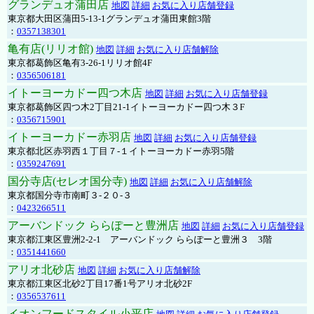
グランデュオ蒲田店
地図
詳細
お気に入り店舗登録
東京都大田区蒲田5-13-1グランデュオ蒲田東館3階
：
0357138301
亀有店(リリオ館)
地図
詳細
お気に入り店舗解除
東京都葛飾区亀有3-26-1リリオ館4F
：
0356506181
イトーヨーカドー四つ木店
地図
詳細
お気に入り店舗登録
東京都葛飾区四つ木2丁目21-1イトーヨーカドー四つ木３F
：
0356715901
イトーヨーカドー赤羽店
地図
詳細
お気に入り店舗登録
東京都北区赤羽西１丁目７-１イトーヨーカドー赤羽5階
：
0359247691
国分寺店(セレオ国分寺)
地図
詳細
お気に入り店舗解除
東京都国分寺市南町３-２０-３
：
0423266511
アーバンドック ららぽーと豊洲店
地図
詳細
お気に入り店舗登録
東京都江東区豊洲2-2-1 アーバンドック ららぽーと豊洲３ 3階
：
0351441660
アリオ北砂店
地図
詳細
お気に入り店舗解除
東京都江東区北砂2丁目17番1号アリオ北砂2F
：
0356537611
イオンフードスタイル小平店