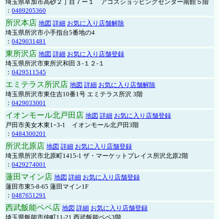
埼玉県草加市高砂２丁目７ー１ アコスショッピングセンター南館５階
：
0489205360
所沢本店
地図
詳細
お気に入り店舗解除
埼玉県所沢市小手指台5番地の4
：
0429031481
東所沢店
地図
詳細
お気に入り店舗登録
埼玉県所沢市東所沢和田３-１２-１
：
0429511545
エミテラス所沢店
地図
詳細
お気に入り店舗解除
埼玉県所沢市東住吉10番1号 エミテラス所沢 3階
：
0429033001
イオンモール北戸田店
地図
詳細
お気に入り店舗登録
戸田市美女木東1ｰ3‐1 イオンモール北戸田3階
：
0484300201
所沢北原店
地図
詳細
お気に入り店舗登録
埼玉県所沢市北原町1415-1 ザ・マーケットプレイス所沢北原2階
：
0429274001
蓮田マイン店
地図
詳細
お気に入り店舗登録
蓮田市東5-8-65 蓮田マイン1F
：
0487651291
西武飯能ペペ店
地図
詳細
お気に入り店舗登録
埼玉県飯能市仲町11-21 西武飯能ペペ3階