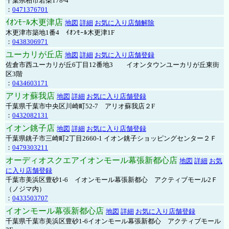
千葉県柏市若柴178-4
：
0471376701
ｲｵﾝﾓｰﾙ木更津店
地図
詳細
お気に入り店舗解除
木更津市築地1番4 ｲｵﾝﾓｰﾙ木更津1F
：
0438306971
ユーカリが丘店
地図
詳細
お気に入り店舗登録
佐倉市西ユーカリが丘6丁目12番地3 イオンタウンユーカリが丘東街
区3階
：
0434603171
アリオ蘇我店
地図
詳細
お気に入り店舗登録
千葉県千葉市中央区川崎町52-7 アリオ蘇我店２F
：
0432082131
イオン銚子店
地図
詳細
お気に入り店舗登録
千葉県銚子市三崎町2丁目2660-1 イオン銚子ショッピングセンター２Ｆ
：
0479303211
オーディオスクエアイオンモール幕張新都心店
地図
詳細
お気
に入り店舗登録
千葉市美浜区豊砂1-6 イオンモール幕張新都心 アクティブモール2Ｆ
（ノジマ内）
：
0433503707
イオンモール幕張新都心店
地図
詳細
お気に入り店舗登録
千葉県千葉市美浜区豊砂1-6イオンモール幕張新都心 アクティブモール