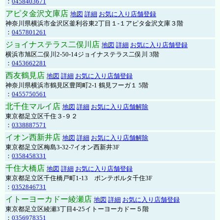
：
0458403671
アピタ金沢文庫店
地図
詳細
お気に入り店舗登録
神奈川県横浜市金沢区釜利谷東2丁目１-１アピタ金沢文庫３階
：
0457801261
ジョイナステラス二俣川店
地図
詳細
お気に入り店舗登録
横浜市旭区二俣川2-50-14ジョイナステラス二俣川 3階
：
0453662281
西友鶴見店
地図
詳細
お気に入り店舗登録
神奈川県横浜市鶴見区豊岡町2-1 鶴見フーガ１ 5階
：
0455750561
北千住マルイ店
地図
詳細
お気に入り店舗解除
東京都足立区千住３-９２
：
0338887571
イオン西新井店
地図
詳細
お気に入り店舗解除
東京都足立区梅島3-32-7イオン西新井3F
：
0358458331
千住大橋店
地図
詳細
お気に入り店舗登録
東京都足立区千住橋戸町1-13 ポンテポルタ千住3F
：
0352846731
イトーヨーカドー綾瀬店
地図
詳細
お気に入り店舗登録
東京都足立区綾瀬3丁目4-25イトーヨーカドー５階
：
0356978351