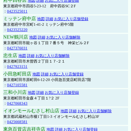
府中四谷店
地図
詳細
お気に入り店舗登録
東京都府中市四谷5-23-12 府中四谷SC２F
：
0423525011
ミッテン府中店
地図
詳細
お気に入り店舗登録
東京都府中市宮町1-41-2 ミッテン府中5階
：
0423525220
NEW鶴川店
地図
詳細
お気に入り店舗解除
東京都町田市能ヶ谷１丁目７番５号 神栄ビル２F
：
0427376031
忠生店
地図
詳細
お気に入り店舗解除
東京都町田市木曽西２丁目１７-２１
：
0427923151
小田急町田店
地図
詳細
お気に入り店舗登録
東京都町田市原町田6-12-20 小田急百貨店町田店7階
：
0427105581
三和小川店
地図
詳細
お気に入り店舗登録
東京都町田市金森４丁目１?２ 2F
：
0427068343
イオンモールむさし村山店
地図
詳細
お気に入り店舗解除
東京都武蔵村山市榎1丁目1-3 イオンモールむさし村山3F
：
0425668581
東急百貨店吉祥寺店
地図
詳細
お気に入り店舗登録