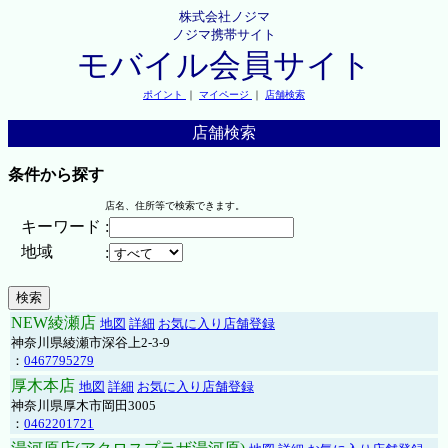
株式会社ノジマ
ノジマ携帯サイト
モバイル会員サイト
ポイント
｜
マイページ
｜
店舗検索
店舗検索
条件から探す
店名、住所等で検索できます。
キーワード
:
地域
:
NEW綾瀬店
地図
詳細
お気に入り店舗登録
神奈川県綾瀬市深谷上2-3-9
：
0467795279
厚木本店
地図
詳細
お気に入り店舗登録
神奈川県厚木市岡田3005
：
0462201721