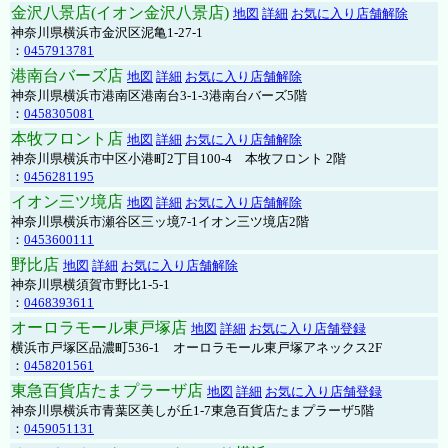
金沢八景店(イオン金沢八景店)
地図
詳細
お気に入り店舗解除
神奈川県横浜市金沢区泥亀1-27-1
：
0457913781
港南台バーズ店
地図
詳細
お気に入り店舗解除
神奈川県横浜市港南区港南台3-1-3港南台バーズ5階
：
0458305081
本牧フロント店
地図
詳細
お気に入り店舗解除
神奈川県横浜市中区小港町2丁目100-4 本牧フロント 2階
：
0456281195
イオン三ツ境店
地図
詳細
お気に入り店舗解除
神奈川県横浜市瀬谷区三ッ境7-1イオン三ツ境店2階
：
0453600111
野比店
地図
詳細
お気に入り店舗解除
神奈川県横須賀市野比1-5-1
：
0468393611
オーロラモール東戸塚店
地図
詳細
お気に入り店舗登録
横浜市戸塚区品濃町536-1 オーロラモール東戸塚アネックス2F
：
0458201561
東急百貨店たまプラーザ店
地図
詳細
お気に入り店舗登録
神奈川県横浜市青葉区美しが丘1-7東急百貨店たまプラーザ5階
：
0459051131