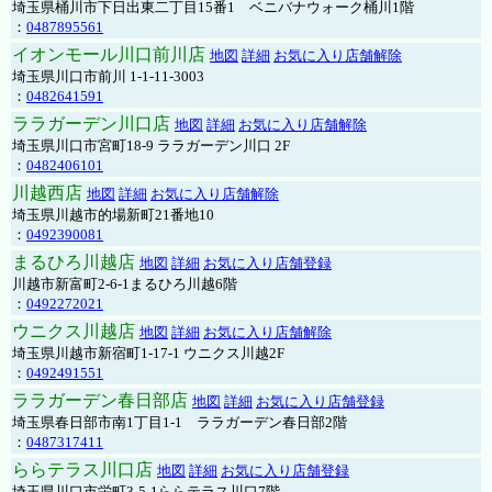
埼玉県桶川市下日出東二丁目15番1 ベニバナウォーク桶川1階
：
0487895561
イオンモール川口前川店
地図
詳細
お気に入り店舗解除
埼玉県川口市前川 1-1-11-3003
：
0482641591
ララガーデン川口店
地図
詳細
お気に入り店舗解除
埼玉県川口市宮町18-9 ララガーデン川口 2F
：
0482406101
川越西店
地図
詳細
お気に入り店舗解除
埼玉県川越市的場新町21番地10
：
0492390081
まるひろ川越店
地図
詳細
お気に入り店舗登録
川越市新富町2-6-1まるひろ川越6階
：
0492272021
ウニクス川越店
地図
詳細
お気に入り店舗解除
埼玉県川越市新宿町1-17-1 ウニクス川越2F
：
0492491551
ララガーデン春日部店
地図
詳細
お気に入り店舗登録
埼玉県春日部市南1丁目1-1 ララガーデン春日部2階
：
0487317411
ららテラス川口店
地図
詳細
お気に入り店舗登録
埼玉県川口市栄町3-5-1ららテラス川口7階