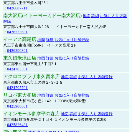
東京都八王子市並木町35-1
：
0426687711
南大沢店(イトーヨーカドー南大沢店)
地図
詳細
お気に入り店舗
解除
東京都八王子市南大沢2-28-1 イトーヨーカドー南大沢店4F
：
0426533681
イーアス高尾店
地図
詳細
お気に入り店舗登録
八王子市東浅川町550-1 イーアス高尾２F
：
0426290301
東久留米滝山店
地図
詳細
お気に入り店舗登録
東京都東久留米市滝山5丁目2-1
：
0424703581
アクロスプラザ東久留米店
地図
詳細
お気に入り店舗登録
東京都東久留米市上の原２-３-１８
：
0424705701
リコパ東大和店
地図
詳細
お気に入り店舗登録
東京都東大和市桜ヶ丘2-142-1 LICOPA東大和2階
：
0425908601
イオンモール多摩平の森店
地図
詳細
お気に入り店舗登録
東京都日野市多摩平２丁目４-１イオンモール多摩平の森2階
：
0425826481