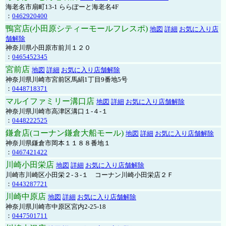
海老名市扇町13-1 ららぽーと海老名4F
：
0462920400
鴨宮店(小田原シティーモールフレスポ)
地図
詳細
お気に入り店
舗解除
神奈川県小田原市前川１２０
：
0465452345
宮前店
地図
詳細
お気に入り店舗解除
神奈川県川崎市宮前区馬絹1丁目9番地5号
：
0448718371
マルイファミリー溝口店
地図
詳細
お気に入り店舗解除
神奈川県川崎市高津区溝口１-４-１
：
0448222525
鎌倉店(コーナン鎌倉大船モール)
地図
詳細
お気に入り店舗解除
神奈川県鎌倉市岡本１１８８番地１
：
0467421422
川崎小田栄店
地図
詳細
お気に入り店舗解除
川崎市川崎区小田栄２‐３‐１ コーナン川崎小田栄店２Ｆ
：
0443287721
川崎中原店
地図
詳細
お気に入り店舗解除
神奈川県川崎市中原区宮内2-25-18
：
0447501711