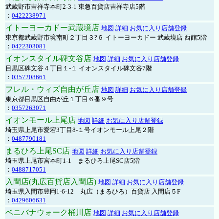
武蔵野市吉祥寺本町2-3-1 東急百貨店吉祥寺店5階
：
0422238971
イトーヨーカドー武蔵境店
地図
詳細
お気に入り店舗登録
東京都武蔵野市境南町２丁目３?６ イトーヨーカドー 武蔵境店 西館5階
：
0422303081
イオンスタイル碑文谷店
地図
詳細
お気に入り店舗登録
目黒区碑文谷４丁目１-１ イオンスタイル碑文谷7階
：
0357208661
フレル・ウィズ自由が丘店
地図
詳細
お気に入り店舗登録
東京都目黒区自由が丘１丁目６番９号
：
0357263071
イオンモール上尾店
地図
詳細
お気に入り店舗登録
埼玉県上尾市愛宕3丁目8-１号イオンモール上尾２階
：
0487790181
まるひろ上尾SC店
地図
詳細
お気に入り店舗登録
埼玉県上尾市宮本町1-1 まるひろ上尾SC店5階
：
0488717051
入間店(丸広百貨店入間店)
地図
詳細
お気に入り店舗登録
埼玉県入間市豊岡1-6-12 丸広（まるひろ）百貨店 入間店５F
：
0429606631
ベニバナウォーク桶川店
地図
詳細
お気に入り店舗登録