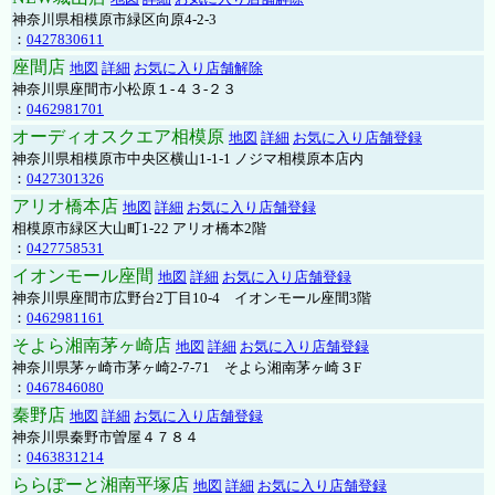
神奈川県相模原市緑区向原4-2-3
：
0427830611
座間店
地図
詳細
お気に入り店舗解除
神奈川県座間市小松原１-４３-２３
：
0462981701
オーディオスクエア相模原
地図
詳細
お気に入り店舗登録
神奈川県相模原市中央区横山1-1-1 ノジマ相模原本店内
：
0427301326
アリオ橋本店
地図
詳細
お気に入り店舗登録
相模原市緑区大山町1-22 アリオ橋本2階
：
0427758531
イオンモール座間
地図
詳細
お気に入り店舗登録
神奈川県座間市広野台2丁目10-4 イオンモール座間3階
：
0462981161
そよら湘南茅ヶ崎店
地図
詳細
お気に入り店舗登録
神奈川県茅ヶ崎市茅ヶ崎2‐7‐71 そよら湘南茅ヶ崎３F
：
0467846080
秦野店
地図
詳細
お気に入り店舗登録
神奈川県秦野市曽屋４７８４
：
0463831214
ららぽーと湘南平塚店
地図
詳細
お気に入り店舗登録