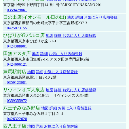
東京都中野区中野四丁目14 番1 号 PARKCITY NAKANO 201
：
0359429861
日の出店(イオンモール日の出)
地図
詳細
お気に入り店舗登録
東京都西多摩郡日の出町大字平井字三吉野桜237-3
：
0425973155
ひばりが丘パルコ店
地図
詳細
お気に入り店舗解除
東京都西東京市ひばりが丘1-1-1
：
0424388901
田無アスタ店
地図
詳細
お気に入り店舗登録
東京都西東京市田無町2-1-1 アスタ田無専門店棟2階
：
0424606121
練馬駅前店
地図
詳細
お気に入り店舗登録
東京都練馬区練馬1丁目3-10 2階
：
0359123081
リヴィンオズ大泉店
地図
詳細
お気に入り店舗登録
東京都練馬区東大泉2-10-11 リヴィンオズ大泉4階
：
0359355972
八王子みなみ野店
地図
詳細
お気に入り店舗登録
東京都八王子市みなみ野１丁目２-１
：
0426322620
西八王子店
地図
詳細
お気に入り店舗解除