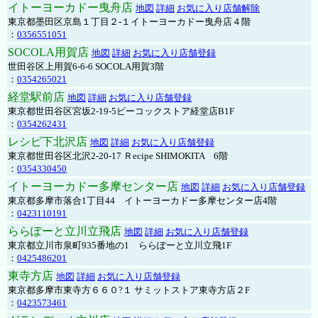
イトーヨーカドー曳舟店
地図
詳細
お気に入り店舗解除
東京都墨田区京島１丁目２-１イトーヨーカドー曳舟店４階
：
0356551051
SOCOLA用賀店
地図
詳細
お気に入り店舗登録
世田谷区上用賀6-6-6 SOCOLA用賀3階
：
0354265021
経堂駅前店
地図
詳細
お気に入り店舗登録
東京都世田谷区宮坂2-19-5ピーコックストア経堂店B1F
：
0354262431
レシピ下北沢店
地図
詳細
お気に入り店舗登録
東京都世田谷区北沢2-20-17 Ｒecipe SHIMOKITA 6階
：
0354330450
イトーヨーカドー多摩センター店
地図
詳細
お気に入り店舗登録
東京都多摩市落合1丁目44 イトーヨーカドー多摩センター店4階
：
0423110191
ららぽーと立川立飛店
地図
詳細
お気に入り店舗登録
東京都立川市泉町935番地の1 ららぽーと立川立飛1F
：
0425486201
東寺方店
地図
詳細
お気に入り店舗登録
東京都多摩市東寺方６６０?１ サミットストア東寺方店２F
：
0423573461