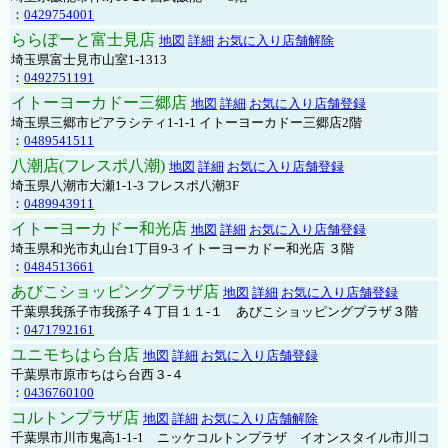
：
0429754001
ららぽーと富士見店
地図
詳細
お気に入り店舗解除
埼玉県富士見市山室1-1313
：
0492751191
イトーヨーカドー三郷店
地図
詳細
お気に入り店舗登録
埼玉県三郷市ピアラシティ1-1-1 イトーヨーカドー三郷店2階
：
0489541511
八潮店(フレスポ八潮)
地図
詳細
お気に入り店舗登録
埼玉県八潮市大瀬1-1-3 フレスポ八潮3F
：
0489943911
イトーヨーカドー和光店
地図
詳細
お気に入り店舗登録
埼玉県和光市丸山台1丁目9-3 イトーヨーカドー和光店 ３階
：
0484513661
あびこショッピングプラザ店
地図
詳細
お気に入り店舗登録
千葉県我孫子市我孫子４丁目１１-１ あびこショッピングプラザ３階
：
0471792161
ユニモちはら台店
地図
詳細
お気に入り店舗登録
千葉県市原市ちはら台西３-４
：
0436760100
コルトンプラザ店
地図
詳細
お気に入り店舗解除
千葉県市川市鬼高1-1-1 ニッケコルトンプラザ イオンスタイル市川コ