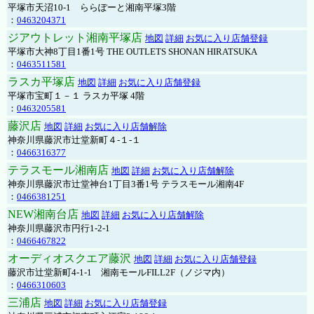
平塚市天沼10-1 ららぽーと湘南平塚3階
：
0463204371
ジアウトレット湘南平塚店
地図
詳細
お気に入り店舗登録
平塚市大神8丁目1番1号 THE OUTLETS SHONAN HIRATSUKA
：
0463511581
ラスカ平塚店
地図
詳細
お気に入り店舗登録
平塚市宝町１－１ ラスカ平塚 4階
：
0463205581
藤沢店
地図
詳細
お気に入り店舗解除
神奈川県藤沢市辻堂新町４-１-１
：
0466316377
テラスモール湘南店
地図
詳細
お気に入り店舗解除
神奈川県藤沢市辻堂神台1丁目3番1号 テラスモール湘南4F
：
0466381251
NEW湘南台店
地図
詳細
お気に入り店舗解除
神奈川県藤沢市円行1-2-1
：
0466467822
オーディオスクエア藤沢
地図
詳細
お気に入り店舗登録
藤沢市辻堂新町4-1-1 湘南モールFILL2F（ノジマ内）
：
0466310603
三浦店
地図
詳細
お気に入り店舗登録