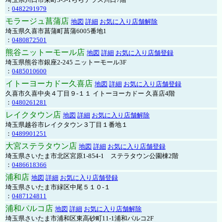
：
0482291979
モラージュ菖蒲店
地図
詳細
お気に入り店舗解除
埼玉県久喜市菖蒲町菖蒲6005番地1
：
0480872501
熊谷ニットーモール店
地図
詳細
お気に入り店舗登録
埼玉県熊谷市銀座2-245 ニットーモール3F
：
0485010600
イトーヨーカドー久喜店
地図
詳細
お気に入り店舗登録
久喜市久喜中央４丁目９-１１ イトーヨーカドー 久喜店4階
：
0480261281
レイクタウン店
地図
詳細
お気に入り店舗解除
埼玉県越谷市レイクタウン３丁目１番地１
：
0489901251
大宮ステラタウン店
地図
詳細
お気に入り店舗登録
埼玉県さいたま市北区宮原1-854-1 ステラタウン公園棟2階
：
0486618366
浦和店
地図
詳細
お気に入り店舗登録
埼玉県さいたま市緑区中尾５１０-１
：
0487124811
浦和パルコ店
地図
詳細
お気に入り店舗解除
埼玉県さいたま市浦和区東高砂町11-1浦和パルコ2F