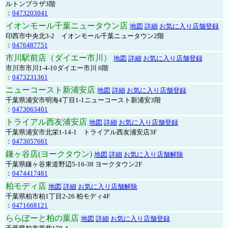
ルトンプラザ3階
：
0473203041
イオンモール千葉ニュータウン店
地図
詳細
お気に入り店舗登録
印西市中央北3-2 イオンモール千葉ニュータウン2階
：
0476487751
市川駅前店（ダイエー市川）
地図
詳細
お気に入り店舗登録
市川市市川1-4-10ダイエー市川 6階
：
0473231361
ニューコースト新浦安店
地図
詳細
お気に入り店舗登録
千葉県浦安市明海4丁目1-1ニューコースト新浦安3階
：
0473063401
トライアル西友浦安店
地図
詳細
お気に入り店舗登録
千葉県浦安市北栄1-14-1 トライアル西友浦安店3F
：
0473057661
鎌ヶ谷店(ヨークタウン)
地図
詳細
お気に入り店舗解除
千葉県鎌ヶ谷東道野辺5-16-38 ヨークタウン2F
：
0474417481
柏モディ店
地図
詳細
お気に入り店舗解除
千葉県柏市柏1丁目2-26 柏モディ4F
：
0471668121
ららぽーと柏の葉店
地図
詳細
お気に入り店舗登録