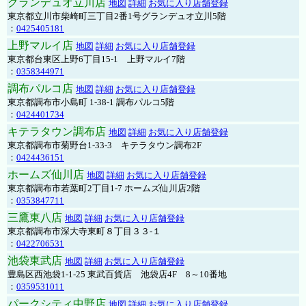
グランデュオ立川店
地図
詳細
お気に入り店舗登録
東京都立川市柴崎町三丁目2番1号グランデュオ立川5階
：
0425405181
上野マルイ店
地図
詳細
お気に入り店舗登録
東京都台東区上野6丁目15-1 上野マルイ7階
：
0358344971
調布パルコ店
地図
詳細
お気に入り店舗登録
東京都調布市小島町 1-38-1 調布パルコ5階
：
0424401734
キテラタウン調布店
地図
詳細
お気に入り店舗登録
東京都調布市菊野台1-33-3 キテラタウン調布2F
：
0424436151
ホームズ仙川店
地図
詳細
お気に入り店舗登録
東京都調布市若葉町2丁目1-7 ホームズ仙川店2階
：
0353847711
三鷹東八店
地図
詳細
お気に入り店舗登録
東京都調布市深大寺東町８丁目３３-１
：
0422706531
池袋東武店
地図
詳細
お気に入り店舗登録
豊島区西池袋1-1-25 東武百貨店 池袋店4F 8～10番地
：
0359531011
パークシティ中野店
地図
詳細
お気に入り店舗登録