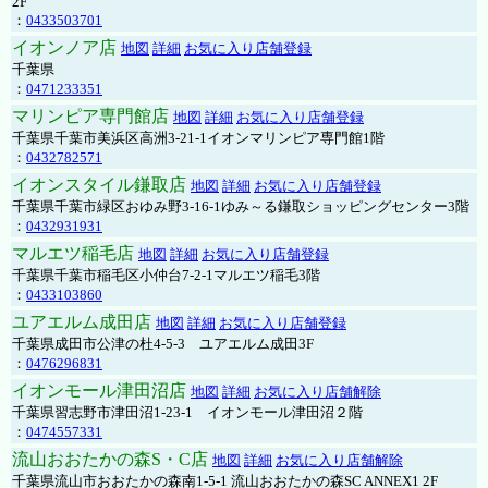
2F
：
0433503701
イオンノア店
地図
詳細
お気に入り店舗登録
千葉県
：
0471233351
マリンピア専門館店
地図
詳細
お気に入り店舗登録
千葉県千葉市美浜区高洲3-21-1イオンマリンピア専門館1階
：
0432782571
イオンスタイル鎌取店
地図
詳細
お気に入り店舗登録
千葉県千葉市緑区おゆみ野3-16-1ゆみ～る鎌取ショッピングセンター3階
：
0432931931
マルエツ稲毛店
地図
詳細
お気に入り店舗登録
千葉県千葉市稲毛区小仲台7-2-1マルエツ稲毛3階
：
0433103860
ユアエルム成田店
地図
詳細
お気に入り店舗登録
千葉県成田市公津の杜4-5-3 ユアエルム成田3F
：
0476296831
イオンモール津田沼店
地図
詳細
お気に入り店舗解除
千葉県習志野市津田沼1-23-1 イオンモール津田沼２階
：
0474557331
流山おおたかの森S・C店
地図
詳細
お気に入り店舗解除
千葉県流山市おおたかの森南1-5-1 流山おおたかの森SC ANNEX1 2F