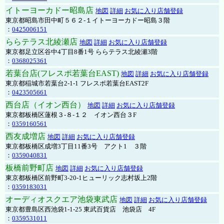
イトーヨーカドー昭島店
地図
詳細
お気に入り店舗登録
東京都昭島市田中町５６２-１イトーヨーカドー昭島３階
：
0425006151
ららテラス北綾瀬店
地図
詳細
お気に入り店舗登録
東京都足立区谷中4丁目8番1号 ららテラス北綾瀬3階
：
0368025361
若葉台店(フレスポ若葉台EAST)
地図
詳細
お気に入り店舗登録
東京都稲城市若葉台2-1-1 フレスポ若葉台EAST2F
：
0423505661
西台店（イオン西台）
地図
詳細
お気に入り店舗登録
東京都板橋区蓮根３-８-１２ イオン西台３F
：
0359160561
西友成増店
地図
詳細
お気に入り店舗登録
東京都板橋区成増3丁目11番3号 アクト1 ３階
：
0359040831
板橋前野町店
地図
詳細
お気に入り店舗登録
東京都板橋区前野町3-20-1ヒューリック志村坂上2階
：
0359183031
オーディオスクエア池袋東武店
地図
詳細
お気に入り店舗登録
東京都豊島区西池袋1-1-25 東武百貨店 池袋店 4F
：
0359531011