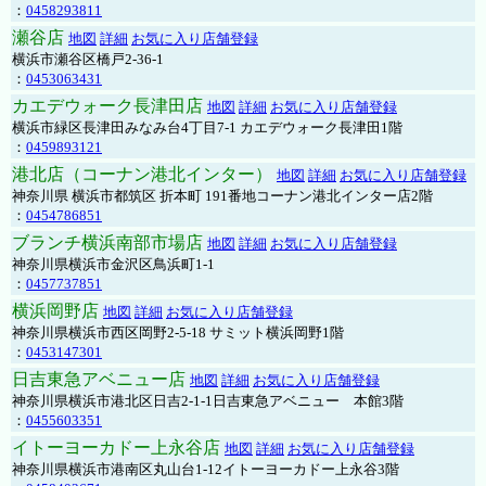
：
0458293811
瀬谷店
地図
詳細
お気に入り店舗登録
横浜市瀬谷区橋戸2-36-1
：
0453063431
カエデウォーク長津田店
地図
詳細
お気に入り店舗登録
横浜市緑区長津田みなみ台4丁目7-1 カエデウォーク長津田1階
：
0459893121
港北店（コーナン港北インター）
地図
詳細
お気に入り店舗登録
神奈川県 横浜市都筑区 折本町 191番地コーナン港北インター店2階
：
0454786851
ブランチ横浜南部市場店
地図
詳細
お気に入り店舗登録
神奈川県横浜市金沢区鳥浜町1-1
：
0457737851
横浜岡野店
地図
詳細
お気に入り店舗登録
神奈川県横浜市西区岡野2-5-18 サミット横浜岡野1階
：
0453147301
日吉東急アベニュー店
地図
詳細
お気に入り店舗登録
神奈川県横浜市港北区日吉2-1-1日吉東急アベニュー 本館3階
：
0455603351
イトーヨーカドー上永谷店
地図
詳細
お気に入り店舗登録
神奈川県横浜市港南区丸山台1-12イトーヨーカドー上永谷3階