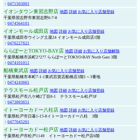
：
0471563001
イオンタウン東習志野店
地図
詳細
お気に入り店舗登録
千葉県習志野市東習志野6-7-8
：
0474564101
イオンモール成田店
地図
詳細
お気に入り店舗登録
千葉県成田市ウイング土屋24 イオンモール成田店1階
：
0476227621
ららぽーとTOKYO-BAY店
地図
詳細
お気に入り店舗解除
千葉県船橋市浜町2?2?7 ららぽーとTOKYO-BAY North Gate 3階
：
0474101011
船橋東武店
地図
詳細
お気に入り店舗登録
千葉県船橋市本町7-1-1東武百貨店船橋店3階1～3番地
：
0474243661
テラスモール松戸店
地図
詳細
お気に入り店舗登録
千葉県松戸市八ケ崎2丁目8-1 テラスモール松戸3F
：
0473093651
イトーヨーカドー八柱店
地図
詳細
お気に入り店舗登録
千葉県松戸市日暮1-15-8イトーヨーカドー八柱 3階
：
0477045261
イトーヨーカドー松戸店
地図
詳細
お気に入り店舗登録
千葉県松戸市松戸1149 イトーヨーカドー松戸店6階