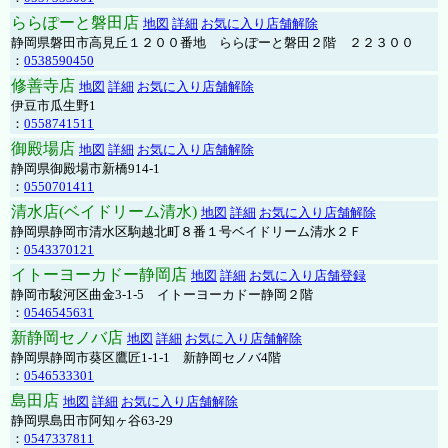
ららぽーと磐田店
地図
詳細
お気に入り店舗解除
静岡県磐田市高見丘１２００番地 ららぽーと磐田２階 ２２３００
：
0538590450
修善寺店
地図
詳細
お気に入り店舗解除
伊豆市瓜生野1
：
0558741511
御殿場店
地図
詳細
お気に入り店舗解除
静岡県御殿場市新橋914-1
：
0550701411
清水店(ベイドリーム清水)
地図
詳細
お気に入り店舗解除
静岡県静岡市清水区駒越北町８番１号ベイドリーム清水２Ｆ
：
0543370121
イトーヨーカドー静岡店
地図
詳細
お気に入り店舗登録
静岡市駿河区曲金3-1-5 イトーヨーカドー静岡２階
：
0546545631
新静岡セノバ店
地図
詳細
お気に入り店舗解除
静岡県静岡市葵区鷹匠1-1-1 新静岡セノバ4階
：
0546533301
島田店
地図
詳細
お気に入り店舗解除
静岡県島田市阿知ヶ谷63-29
：
0547337811