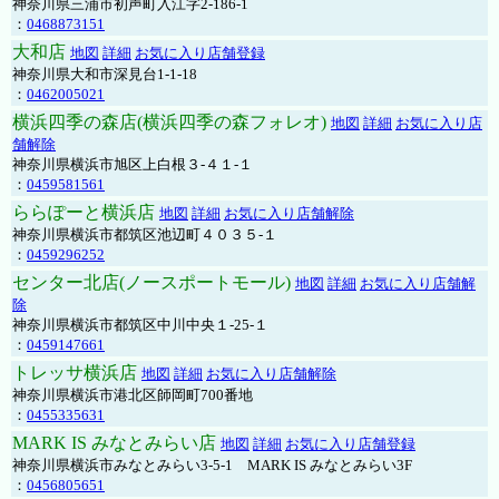
神奈川県三浦市初声町入江字2-186-1
：
0468873151
大和店
地図
詳細
お気に入り店舗登録
神奈川県大和市深見台1-1-18
：
0462005021
横浜四季の森店(横浜四季の森フォレオ)
地図
詳細
お気に入り店
舗解除
神奈川県横浜市旭区上白根３-４１-１
：
0459581561
ららぽーと横浜店
地図
詳細
お気に入り店舗解除
神奈川県横浜市都筑区池辺町４０３５-１
：
0459296252
センター北店(ノースポートモール)
地図
詳細
お気に入り店舗解
除
神奈川県横浜市都筑区中川中央１-25-１
：
0459147661
トレッサ横浜店
地図
詳細
お気に入り店舗解除
神奈川県横浜市港北区師岡町700番地
：
0455335631
MARK IS みなとみらい店
地図
詳細
お気に入り店舗登録
神奈川県横浜市みなとみらい3-5-1 MARK IS みなとみらい3F
：
0456805651