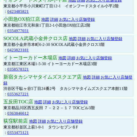
地図
詳細
お気に入り店舗登録
東京都小平市小川東町2丁目12-1 イオンフードスタイル小平2階
：
0423485821
小田急OX狛江店
地図
詳細
お気に入り店舗登録
東京都狛江市元和泉1丁目2-1小田急OX狛江店2階
：
0354977031
SOCOLA武蔵小金井クロス店
地図
詳細
お気に入り店舗登録
東京都小金井市本町6-2-30 SOCOLA武蔵小金井クロス3階
：
0423823181
イトーヨーカドー木場店
地図
詳細
お気に入り店舗登録
東京都江東区木場1-5-30 イトーヨーカドー木場店3階
：
0358578321
新宿タカシマヤタイムズスクエア店
地図
詳細
お気に入り店舗登
録
渋谷区千駄ヶ谷5丁目24番2号 タカシマヤタイムズスクエア本館11階
：
0353627221
五反田TOC店
地図
詳細
お気に入り店舗登録
東京都品川区西五反田 ７－２２－１７ TOCビル3階
：
0363846612
荻窪駅前店
地図
詳細
お気に入り店舗登録
東京都杉並区上萩1-9-1 タウンセブン６F
：
0353475121