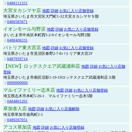
：
0488111351
大宮タカシマヤ店
地図
詳細
お気に入り店舗登録
埼玉県さいたま市大宮区大門町1-32大宮タカシマヤ５階
：
0486585871
イオンモール与野店
地図
詳細
お気に入り店舗登録
さいたま市中央区本町西5-2-9イオンモール与野2階
：
0488406331
パトリア東大宮店
地図
詳細
お気に入り店舗登録
埼玉県さいたま市見沼区春野2-7-8パトリア東大宮2F
：
0487959714
【NEW】ロッテスクエア武蔵浦和店
地図
詳細
お気に入り店舗
登録
埼玉県さいたま市南区沼影1-19-19ロッテスクエア武蔵浦和店３階
：
0000000000
マルイファミリー志木店
地図
詳細
お気に入り店舗登録
埼玉県志木市本町5-26-1 マルイファミリー志木5階
：
0484861201
草加舎人店
地図
詳細
お気に入り店舗解除
埼玉県草加市遊馬町2-1
：
0489267051
アコス草加店
地図
詳細
お気に入り店舗登録