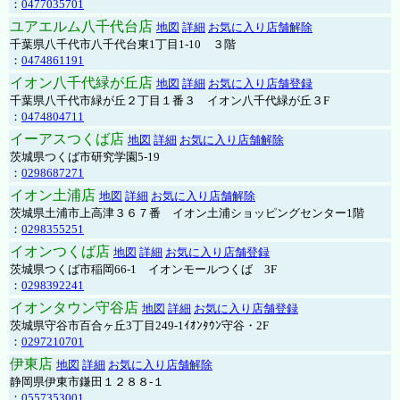
：
0477035701
ユアエルム八千代台店
地図
詳細
お気に入り店舗解除
千葉県八千代市八千代台東1丁目1-10 ３階
：
0474861191
イオン八千代緑が丘店
地図
詳細
お気に入り店舗登録
千葉県八千代市緑が丘２丁目１番３ イオン八千代緑が丘３F
：
0474804711
イーアスつくば店
地図
詳細
お気に入り店舗解除
茨城県つくば市研究学園5-19
：
0298687271
イオン土浦店
地図
詳細
お気に入り店舗解除
茨城県土浦市上高津３６７番 イオン土浦ショッピングセンター1階
：
0298355251
イオンつくば店
地図
詳細
お気に入り店舗登録
茨城県つくば市稲岡66-1 イオンモールつくば 3F
：
0298392241
イオンタウン守谷店
地図
詳細
お気に入り店舗登録
茨城県守谷市百合ヶ丘3丁目249-1ｲｵﾝﾀｳﾝ守谷・2F
：
0297210701
伊東店
地図
詳細
お気に入り店舗解除
静岡県伊東市鎌田１２８８-１
：
0557353001