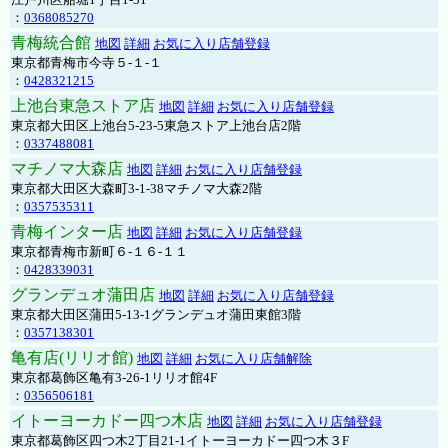
：
0368085270
青梅統合館
地図
詳細
お気に入り店舗登録
東京都青梅市今寺５-１-１
：
0428321215
上池台東急ストア店
地図
詳細
お気に入り店舗登録
東京都大田区上池台5-23-5東急ストア上池台店2階
：
0337488081
マチノマ大森店
地図
詳細
お気に入り店舗登録
東京都大田区大森町3-1-38マチノマ大森2階
：
0357535311
青梅インター店
地図
詳細
お気に入り店舗登録
東京都青梅市新町６-１６-１１
：
0428339031
グランデュオ蒲田店
地図
詳細
お気に入り店舗登録
東京都大田区蒲田5-13-1グランデュオ蒲田東館3階
：
0357138301
亀有店(リリオ館)
地図
詳細
お気に入り店舗解除
東京都葛飾区亀有3-26-1リリオ館4F
：
0356506181
イトーヨーカドー四つ木店
地図
詳細
お気に入り店舗登録
東京都葛飾区四つ木2丁目21-1イトーヨーカドー四つ木３F