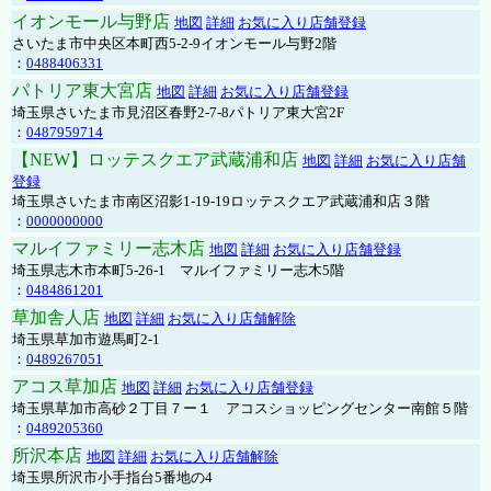
イオンモール与野店
地図
詳細
お気に入り店舗登録
さいたま市中央区本町西5-2-9イオンモール与野2階
：
0488406331
パトリア東大宮店
地図
詳細
お気に入り店舗登録
埼玉県さいたま市見沼区春野2-7-8パトリア東大宮2F
：
0487959714
【NEW】ロッテスクエア武蔵浦和店
地図
詳細
お気に入り店舗
登録
埼玉県さいたま市南区沼影1-19-19ロッテスクエア武蔵浦和店３階
：
0000000000
マルイファミリー志木店
地図
詳細
お気に入り店舗登録
埼玉県志木市本町5-26-1 マルイファミリー志木5階
：
0484861201
草加舎人店
地図
詳細
お気に入り店舗解除
埼玉県草加市遊馬町2-1
：
0489267051
アコス草加店
地図
詳細
お気に入り店舗登録
埼玉県草加市高砂２丁目７ー１ アコスショッピングセンター南館５階
：
0489205360
所沢本店
地図
詳細
お気に入り店舗解除
埼玉県所沢市小手指台5番地の4