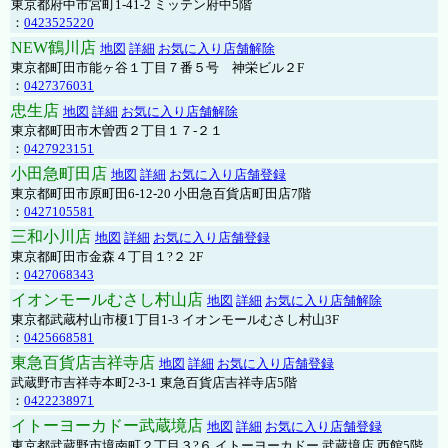
東京都府中市宮町1-41-2 ミッテン府中5階
：
0423525220
NEW鶴川店
地図
詳細
お気に入り店舗解除
東京都町田市能ヶ谷１丁目７番５号 神栄ビル２F
：
0427376031
忠生店
地図
詳細
お気に入り店舗解除
東京都町田市木曽西２丁目１７-２１
：
0427923151
小田急町田店
地図
詳細
お気に入り店舗登録
東京都町田市原町田6-12-20 小田急百貨店町田店7階
：
0427105581
三和小川店
地図
詳細
お気に入り店舗登録
東京都町田市金森４丁目１?２ 2F
：
0427068343
イオンモールむさし村山店
地図
詳細
お気に入り店舗解除
東京都武蔵村山市榎1丁目1-3 イオンモールむさし村山3F
：
0425668581
東急百貨店吉祥寺店
地図
詳細
お気に入り店舗登録
武蔵野市吉祥寺本町2-3-1 東急百貨店吉祥寺店5階
：
0422238971
イトーヨーカドー武蔵境店
地図
詳細
お気に入り店舗登録
東京都武蔵野市境南町２丁目３?６ イトーヨーカドー 武蔵境店 西館5階