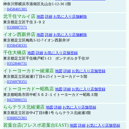
神奈川県横浜市港南区丸山台1-12-36 1階
：
0458401301
北千住マルイ店
地図
詳細
お気に入り店舗解除
東京都足立区千住３-９２
：
0338887571
イオン西新井店
地図
詳細
お気に入り店舗解除
東京都足立区梅島3-32-7イオン西新井3F
：
0358458331
千住大橋店
地図
詳細
お気に入り店舗登録
東京都足立区千住橋戸町1-13 ポンテポルタ千住3F
：
0352846731
イトーヨーカドー綾瀬店
地図
詳細
お気に入り店舗登録
東京都足立区綾瀬3丁目4-25イトーヨーカドー５階
：
0356978351
イトーヨーカドー昭島店
地図
詳細
お気に入り店舗登録
東京都昭島市田中町５６２-１イトーヨーカドー昭島３階
：
0425006151
ららテラス北綾瀬店
地図
詳細
お気に入り店舗登録
東京都足立区谷中4丁目8番1号 ららテラス北綾瀬3階
：
0368025361
若葉台店(フレスポ若葉台EAST)
地図
詳細
お気に入り店舗登録