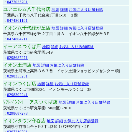
：
0477035701
ユアエルム八千代台店
地図
詳細
お気に入り店舗解除
千葉県八千代市八千代台東1丁目1-10 ３階
：
0474861191
イオン八千代緑が丘店
地図
詳細
お気に入り店舗登録
千葉県八千代市緑が丘２丁目１番３ イオン八千代緑が丘３F
：
0474804711
イーアスつくば店
地図
詳細
お気に入り店舗解除
茨城県つくば市研究学園5-19
：
0298687271
イオン土浦店
地図
詳細
お気に入り店舗解除
茨城県土浦市上高津３６７番 イオン土浦ショッピングセンター1階
：
0298355251
イオンつくば店
地図
詳細
お気に入り店舗登録
茨城県つくば市稲岡66-1 イオンモールつくば 3F
：
0298392241
ｿﾌﾄﾊﾞﾝｸイーアスつくば店
地図
詳細
お気に入り店舗登録
茨城県つくば市研究学園C50街区1-2010
：
0298687278
イオンタウン守谷店
地図
詳細
お気に入り店舗登録
茨城県守谷市百合ヶ丘3丁目249-1ｲｵﾝﾀｳﾝ守谷・2F
：
0297210701