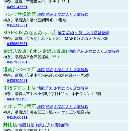
神奈川県横浜市都筑区中川中央１-25-１
：
0459147661
トレッサ横浜店
地図
詳細
お気に入り店舗解除
神奈川県横浜市港北区師岡町700番地
：
0455335631
MARK IS みなとみらい店
地図
詳細
お気に入り店舗登録
神奈川県横浜市みなとみらい3-5-1 MARK IS みなとみらい3F
：
0456805651
金沢八景店(イオン金沢八景店)
地図
詳細
お気に入り店舗解除
神奈川県横浜市金沢区泥亀1-27-1
：
0457913781
港南台バーズ店
地図
詳細
お気に入り店舗解除
神奈川県横浜市港南区港南台3-1-3港南台バーズ5階
：
0458305081
本牧フロント店
地図
詳細
お気に入り店舗解除
神奈川県横浜市中区小港町2丁目100-4 本牧フロント 2階
：
0456281195
イオン三ツ境店
地図
詳細
お気に入り店舗解除
神奈川県横浜市瀬谷区三ッ境7-1イオン三ツ境店2階
：
0453600111
野比店
地図
詳細
お気に入り店舗解除
神奈川県横須賀市野比1-5-1