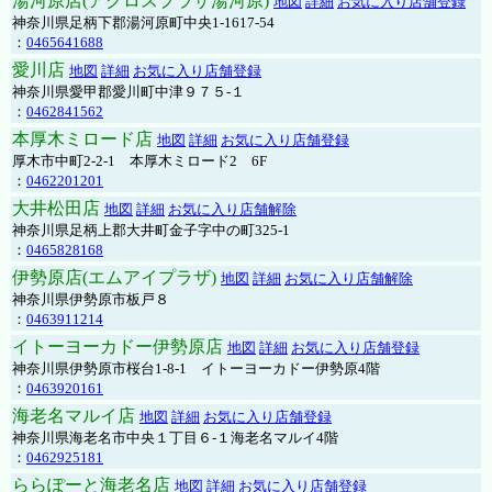
湯河原店(アクロスプラザ湯河原)
地図
詳細
お気に入り店舗登録
神奈川県足柄下郡湯河原町中央1-1617-54
：
0465641688
愛川店
地図
詳細
お気に入り店舗登録
神奈川県愛甲郡愛川町中津９７５-１
：
0462841562
本厚木ミロード店
地図
詳細
お気に入り店舗登録
厚木市中町2-2-1 本厚木ミロード2 6F
：
0462201201
大井松田店
地図
詳細
お気に入り店舗解除
神奈川県足柄上郡大井町金子字中の町325-1
：
0465828168
伊勢原店(エムアイプラザ)
地図
詳細
お気に入り店舗解除
神奈川県伊勢原市板戸８
：
0463911214
イトーヨーカドー伊勢原店
地図
詳細
お気に入り店舗登録
神奈川県伊勢原市桜台1-8-1 イトーヨーカドー伊勢原4階
：
0463920161
海老名マルイ店
地図
詳細
お気に入り店舗登録
神奈川県海老名市中央１丁目６-１海老名マルイ4階
：
0462925181
ららぽーと海老名店
地図
詳細
お気に入り店舗登録