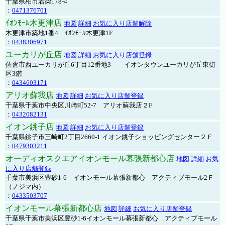
千葉県柏市若柴178-4
：
0471376701
ｲｵﾝﾓｰﾙ木更津店
地図
詳細
お気に入り店舗解除
木更津市築地1番4 ｲｵﾝﾓｰﾙ木更津1F
：
0438306971
ユーカリが丘店
地図
詳細
お気に入り店舗登録
佐倉市西ユーカリが丘6丁目12番地3 イオンタウンユーカリが丘東街
区3階
：
0434603171
アリオ蘇我店
地図
詳細
お気に入り店舗登録
千葉県千葉市中央区川崎町52-7 アリオ蘇我店２F
：
0432082131
イオン銚子店
地図
詳細
お気に入り店舗登録
千葉県銚子市三崎町2丁目2660-1 イオン銚子ショッピングセンター２Ｆ
：
0479303211
オーディオスクエアイオンモール幕張新都心店
地図
詳細
お気
に入り店舗登録
千葉市美浜区豊砂1-6 イオンモール幕張新都心 アクティブモール2Ｆ
（ノジマ内）
：
0433503707
イオンモール幕張新都心店
地図
詳細
お気に入り店舗登録
千葉県千葉市美浜区豊砂1-6イオンモール幕張新都心 アクティブモール