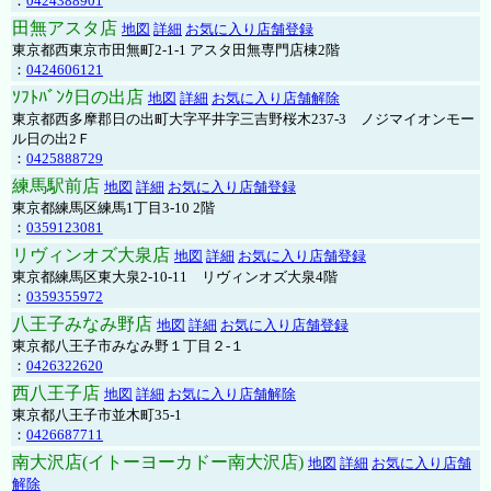
：
0424388901
田無アスタ店
地図
詳細
お気に入り店舗登録
東京都西東京市田無町2-1-1 アスタ田無専門店棟2階
：
0424606121
ｿﾌﾄﾊﾞﾝｸ日の出店
地図
詳細
お気に入り店舗解除
東京都西多摩郡日の出町大字平井字三吉野桜木237-3 ノジマイオンモー
ル日の出2Ｆ
：
0425888729
練馬駅前店
地図
詳細
お気に入り店舗登録
東京都練馬区練馬1丁目3-10 2階
：
0359123081
リヴィンオズ大泉店
地図
詳細
お気に入り店舗登録
東京都練馬区東大泉2-10-11 リヴィンオズ大泉4階
：
0359355972
八王子みなみ野店
地図
詳細
お気に入り店舗登録
東京都八王子市みなみ野１丁目２-１
：
0426322620
西八王子店
地図
詳細
お気に入り店舗解除
東京都八王子市並木町35-1
：
0426687711
南大沢店(イトーヨーカドー南大沢店)
地図
詳細
お気に入り店舗
解除