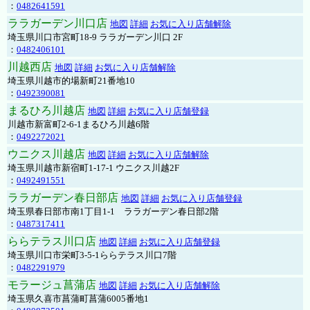
：
0482641591
ララガーデン川口店
地図
詳細
お気に入り店舗解除
埼玉県川口市宮町18-9 ララガーデン川口 2F
：
0482406101
川越西店
地図
詳細
お気に入り店舗解除
埼玉県川越市的場新町21番地10
：
0492390081
まるひろ川越店
地図
詳細
お気に入り店舗登録
川越市新富町2-6-1まるひろ川越6階
：
0492272021
ウニクス川越店
地図
詳細
お気に入り店舗解除
埼玉県川越市新宿町1-17-1 ウニクス川越2F
：
0492491551
ララガーデン春日部店
地図
詳細
お気に入り店舗登録
埼玉県春日部市南1丁目1-1 ララガーデン春日部2階
：
0487317411
ららテラス川口店
地図
詳細
お気に入り店舗登録
埼玉県川口市栄町3-5-1ららテラス川口7階
：
0482291979
モラージュ菖蒲店
地図
詳細
お気に入り店舗解除
埼玉県久喜市菖蒲町菖蒲6005番地1