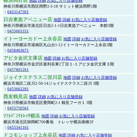
横浜岡野店
地図
詳細
お気に入り店舗登録
神奈川県横浜市西区岡野2-5-18 サミット横浜岡野1階
：
0453147301
日吉東急アベニュー店
地図
詳細
お気に入り店舗登録
神奈川県横浜市港北区日吉2-1-1日吉東急アベニュー 本館3階
：
0455603351
イトーヨーカドー上永谷店
地図
詳細
お気に入り店舗登録
神奈川県横浜市港南区丸山台1-12イトーヨーカドー上永谷3階
：
0458403671
アピタ金沢文庫店
地図
詳細
お気に入り店舗登録
神奈川県横浜市金沢区釜利谷東2丁目１-１アピタ金沢文庫３階
：
0457801261
ジョイナステラス二俣川店
地図
詳細
お気に入り店舗登録
横浜市旭区二俣川2-50-14ジョイナステラス二俣川 3階
：
0453662281
西友鶴見店
地図
詳細
お気に入り店舗登録
神奈川県横浜市鶴見区豊岡町2-1 鶴見フーガ１ 5階
：
0455750561
ｿﾌﾄﾊﾞﾝｸﾄﾚｯｻ横浜
地図
詳細
お気に入り店舗登録
横浜市港北区師岡町700番地 トレッサ横浜南棟2F
：
0455341161
ドコモショップ上永谷店
地図
詳細
お気に入り店舗登録