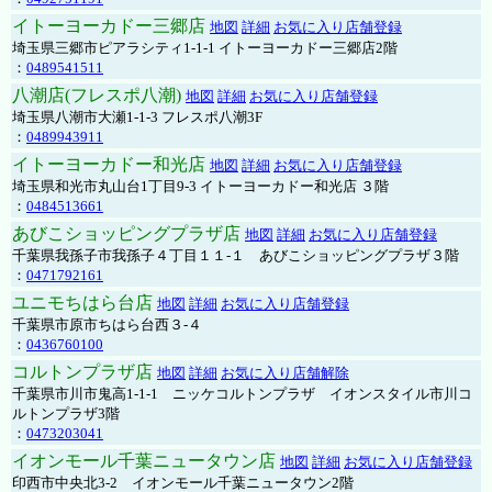
イトーヨーカドー三郷店
地図
詳細
お気に入り店舗登録
埼玉県三郷市ピアラシティ1-1-1 イトーヨーカドー三郷店2階
：
0489541511
八潮店(フレスポ八潮)
地図
詳細
お気に入り店舗登録
埼玉県八潮市大瀬1-1-3 フレスポ八潮3F
：
0489943911
イトーヨーカドー和光店
地図
詳細
お気に入り店舗登録
埼玉県和光市丸山台1丁目9-3 イトーヨーカドー和光店 ３階
：
0484513661
あびこショッピングプラザ店
地図
詳細
お気に入り店舗登録
千葉県我孫子市我孫子４丁目１１-１ あびこショッピングプラザ３階
：
0471792161
ユニモちはら台店
地図
詳細
お気に入り店舗登録
千葉県市原市ちはら台西３-４
：
0436760100
コルトンプラザ店
地図
詳細
お気に入り店舗解除
千葉県市川市鬼高1-1-1 ニッケコルトンプラザ イオンスタイル市川コ
ルトンプラザ3階
：
0473203041
イオンモール千葉ニュータウン店
地図
詳細
お気に入り店舗登録
印西市中央北3-2 イオンモール千葉ニュータウン2階