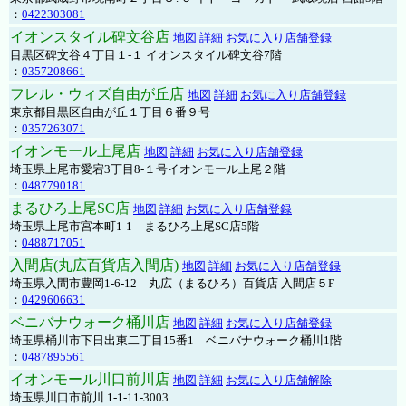
：
0422303081
イオンスタイル碑文谷店
地図
詳細
お気に入り店舗登録
目黒区碑文谷４丁目１-１ イオンスタイル碑文谷7階
：
0357208661
フレル・ウィズ自由が丘店
地図
詳細
お気に入り店舗登録
東京都目黒区自由が丘１丁目６番９号
：
0357263071
イオンモール上尾店
地図
詳細
お気に入り店舗登録
埼玉県上尾市愛宕3丁目8-１号イオンモール上尾２階
：
0487790181
まるひろ上尾SC店
地図
詳細
お気に入り店舗登録
埼玉県上尾市宮本町1-1 まるひろ上尾SC店5階
：
0488717051
入間店(丸広百貨店入間店)
地図
詳細
お気に入り店舗登録
埼玉県入間市豊岡1-6-12 丸広（まるひろ）百貨店 入間店５F
：
0429606631
ベニバナウォーク桶川店
地図
詳細
お気に入り店舗登録
埼玉県桶川市下日出東二丁目15番1 ベニバナウォーク桶川1階
：
0487895561
イオンモール川口前川店
地図
詳細
お気に入り店舗解除
埼玉県川口市前川 1-1-11-3003