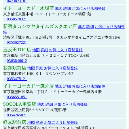
：
0423823181
イトーヨーカドー木場店
地図
詳細
お気に入り店舗登録
東京都江東区木場1-5-30 イトーヨーカドー木場店3階
：
0358578321
新宿タカシマヤタイムズスクエア店
地図
詳細
お気に入り店舗登
録
渋谷区千駄ヶ谷5丁目24番2号 タカシマヤタイムズスクエア本館11階
：
0353627221
五反田TOC店
地図
詳細
お気に入り店舗登録
東京都品川区西五反田 ７－２２－１７ TOCビル3階
：
0363846612
荻窪駅前店
地図
詳細
お気に入り店舗登録
東京都杉並区上萩1-9-1 タウンセブン６F
：
0353475121
イトーヨーカドー曳舟店
地図
詳細
お気に入り店舗解除
東京都墨田区京島１丁目２-１イトーヨーカドー曳舟店４階
：
0356551051
SOCOLA用賀店
地図
詳細
お気に入り店舗登録
世田谷区上用賀6-6-6 SOCOLA用賀3階
：
0354265021
経堂駅前店
地図
詳細
お気に入り店舗登録
東京都世田谷区宮坂2-19-5ピーコックストア経堂店B1F