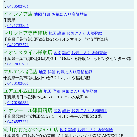
2F
：
0433503701
イオンノア店
地図
詳細
お気に入り店舗登録
千葉県
：
0471233351
マリンピア専門館店
地図
詳細
お気に入り店舗登録
千葉県千葉市美浜区高洲3-21-1イオンマリンピア専門館1階
：
0432782571
イオンスタイル鎌取店
地図
詳細
お気に入り店舗登録
千葉県千葉市緑区おゆみ野3-16-1ゆみ～る鎌取ショッピングセンター3階
：
0432931931
マルエツ稲毛店
地図
詳細
お気に入り店舗登録
千葉県千葉市稲毛区小仲台7-2-1マルエツ稲毛3階
：
0433103860
ユアエルム成田店
地図
詳細
お気に入り店舗登録
千葉県成田市公津の杜4-5-3 ユアエルム成田3F
：
0476296831
イオンモール津田沼店
地図
詳細
お気に入り店舗解除
千葉県習志野市津田沼1-23-1 イオンモール津田沼２階
：
0474557331
流山おおたかの森S・C店
地図
詳細
お気に入り店舗解除
千葉県流山市おおたかの森南1-5-1 流山おおたかの森SC ANNEX1 2F