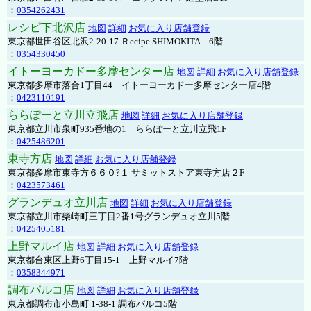
：
0354262431
レシピ下北沢店
地図
詳細
お気に入り店舗登録
東京都世田谷区北沢2-20-17 Ｒecipe SHIMOKITA 6階
：
0354330450
イトーヨーカドー多摩センター店
地図
詳細
お気に入り店舗登録
東京都多摩市落合1丁目44 イトーヨーカドー多摩センター店4階
：
0423110191
ららぽーと立川立飛店
地図
詳細
お気に入り店舗登録
東京都立川市泉町935番地の1 ららぽーと立川立飛1F
：
0425486201
東寺方店
地図
詳細
お気に入り店舗登録
東京都多摩市東寺方６６０?１ サミットストア東寺方店２F
：
0423573461
グランデュオ立川店
地図
詳細
お気に入り店舗登録
東京都立川市柴崎町三丁目2番1号グランデュオ立川5階
：
0425405181
上野マルイ店
地図
詳細
お気に入り店舗登録
東京都台東区上野6丁目15-1 上野マルイ7階
：
0358344971
調布パルコ店
地図
詳細
お気に入り店舗登録
東京都調布市小島町 1-38-1 調布パルコ5階