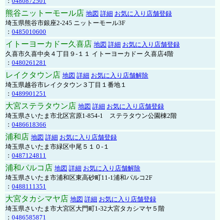
：
0480872501
熊谷ニットーモール店
地図
詳細
お気に入り店舗登録
埼玉県熊谷市銀座2-245 ニットーモール3F
：
0485010600
イトーヨーカドー久喜店
地図
詳細
お気に入り店舗登録
久喜市久喜中央４丁目９-１１ イトーヨーカドー 久喜店4階
：
0480261281
レイクタウン店
地図
詳細
お気に入り店舗解除
埼玉県越谷市レイクタウン３丁目１番地１
：
0489901251
大宮ステラタウン店
地図
詳細
お気に入り店舗登録
埼玉県さいたま市北区宮原1-854-1 ステラタウン公園棟2階
：
0486618366
浦和店
地図
詳細
お気に入り店舗登録
埼玉県さいたま市緑区中尾５１０-１
：
0487124811
浦和パルコ店
地図
詳細
お気に入り店舗解除
埼玉県さいたま市浦和区東高砂町11-1浦和パルコ2F
：
0488111351
大宮タカシマヤ店
地図
詳細
お気に入り店舗登録
埼玉県さいたま市大宮区大門町1-32大宮タカシマヤ５階
：
0486585871