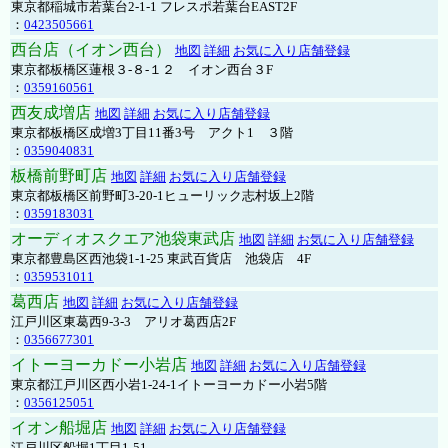
東京都稲城市若葉台2-1-1 フレスポ若葉台EAST2F
：
0423505661
西台店（イオン西台）
地図
詳細
お気に入り店舗登録
東京都板橋区蓮根３-８-１２ イオン西台３F
：
0359160561
西友成増店
地図
詳細
お気に入り店舗登録
東京都板橋区成増3丁目11番3号 アクト1 ３階
：
0359040831
板橋前野町店
地図
詳細
お気に入り店舗登録
東京都板橋区前野町3-20-1ヒューリック志村坂上2階
：
0359183031
オーディオスクエア池袋東武店
地図
詳細
お気に入り店舗登録
東京都豊島区西池袋1-1-25 東武百貨店 池袋店 4F
：
0359531011
葛西店
地図
詳細
お気に入り店舗登録
江戸川区東葛西9-3-3 アリオ葛西店2F
：
0356677301
イトーヨーカドー小岩店
地図
詳細
お気に入り店舗登録
東京都江戸川区西小岩1-24-1イトーヨーカドー小岩5階
：
0356125051
イオン船堀店
地図
詳細
お気に入り店舗登録
江戸川区船堀1丁目1-51