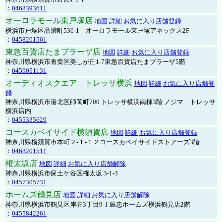
：
0468393611
オーロラモール東戸塚店
地図
詳細
お気に入り店舗登録
横浜市戸塚区品濃町536-1 オーロラモール東戸塚アネックス2F
：
0458201561
東急百貨店たまプラーザ店
地図
詳細
お気に入り店舗登録
神奈川県横浜市青葉区美しが丘1-7東急百貨店たまプラーザ5階
：
0459051131
オーディオスクエア トレッサ横浜
地図
詳細
お気に入り店舗登
録
神奈川県横浜市港北区師岡町700 トレッサ横浜南棟3階 ノジマ トレッサ
横浜店内
：
0455335629
コースカベイサイド横須賀店
地図
詳細
お気に入り店舗登録
神奈川県横須賀市本町２-１-１２コースカベイサイドストアーズ3階
：
0468201511
権太坂店
地図
詳細
お気に入り店舗解除
神奈川県横浜市保土ケ谷区権太坂 3-1-3
：
0457305731
ホームズ鶴見店
地図
詳細
お気に入り店舗解除
神奈川県横浜市鶴見区岸谷3丁目9-1 島忠ホームズ横浜鶴見店2階
：
0455842261