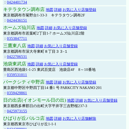
：
0424401734
キテラタウン調布店
地図
詳細
お気に入り店舗登録
東京都調布市菊野台1-33-3 キテラタウン調布2F
：
0424436151
ホームズ仙川店
地図
詳細
お気に入り店舗登録
東京都調布市若葉町2丁目1-7 ホームズ仙川店2階
：
0353847711
三鷹東八店
地図
詳細
お気に入り店舗登録
東京都調布市深大寺東町８丁目３３-１
：
0422706531
池袋東武店
地図
詳細
お気に入り店舗登録
豊島区西池袋1-1-25 東武百貨店 池袋店4F 8～10番地
：
0359531011
パークシティ中野店
地図
詳細
お気に入り店舗登録
東京都中野区中野四丁目14 番1 号 PARKCITY NAKANO 201
：
0359429861
日の出店(イオンモール日の出)
地図
詳細
お気に入り店舗登録
東京都西多摩郡日の出町大字平井字三吉野桜237-3
：
0425973155
ひばりが丘パルコ店
地図
詳細
お気に入り店舗解除
東京都西東京市ひばりが丘1-1-1