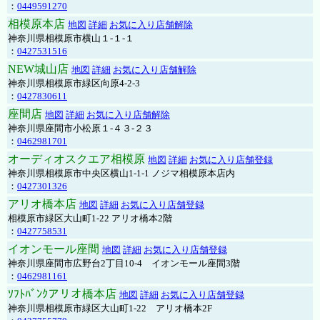
：
0449591270
相模原本店
地図
詳細
お気に入り店舗解除
神奈川県相模原市横山１-１-１
：
0427531516
NEW城山店
地図
詳細
お気に入り店舗解除
神奈川県相模原市緑区向原4-2-3
：
0427830611
座間店
地図
詳細
お気に入り店舗解除
神奈川県座間市小松原１-４３-２３
：
0462981701
オーディオスクエア相模原
地図
詳細
お気に入り店舗登録
神奈川県相模原市中央区横山1-1-1 ノジマ相模原本店内
：
0427301326
アリオ橋本店
地図
詳細
お気に入り店舗登録
相模原市緑区大山町1-22 アリオ橋本2階
：
0427758531
イオンモール座間
地図
詳細
お気に入り店舗登録
神奈川県座間市広野台2丁目10-4 イオンモール座間3階
：
0462981161
ｿﾌﾄﾊﾞﾝｸアリオ橋本店
地図
詳細
お気に入り店舗登録
神奈川県相模原市緑区大山町1-22 アリオ橋本2F