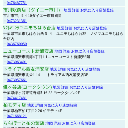
：
0476487751
市川駅前店（ダイエー市川）
地図
詳細
お気に入り店舗登録
市川市市川1-4-10ダイエー市川 6階
：
0473231361
ｿﾌﾄﾊﾞﾝｸユニモちはら台店
地図
詳細
お気に入り店舗登録
千葉県市原市ちはら台西３-４ ユニモちはら台2F ノジマユニモちはら
台店内
：
0436760050
ニューコースト新浦安店
地図
詳細
お気に入り店舗登録
千葉県浦安市明海4丁目1-1ニューコースト新浦安3階
：
0473063401
トライアル西友浦安店
地図
詳細
お気に入り店舗登録
千葉県浦安市北栄1-14-1 トライアル西友浦安店3F
：
0473057661
鎌ヶ谷店(ヨークタウン)
地図
詳細
お気に入り店舗解除
千葉県鎌ヶ谷東道野辺5-16-38 ヨークタウン2F
：
0474417481
柏モディ店
地図
詳細
お気に入り店舗解除
千葉県柏市柏1丁目2-26 柏モディ4F
：
0471668121
ららぽーと柏の葉店
地図
詳細
お気に入り店舗登録