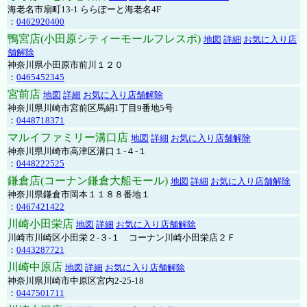
海老名市扇町13-1 ららぽーと海老名4F
：
0462920400
鴨宮店(小田原シティーモールフレスポ)
地図
詳細
お気に入り店
舗解除
神奈川県小田原市前川１２０
：
0465452345
宮前店
地図
詳細
お気に入り店舗解除
神奈川県川崎市宮前区馬絹1丁目9番地5号
：
0448718371
マルイファミリー溝口店
地図
詳細
お気に入り店舗解除
神奈川県川崎市高津区溝口１-４-１
：
0448222525
鎌倉店(コーナン鎌倉大船モール)
地図
詳細
お気に入り店舗解除
神奈川県鎌倉市岡本１１８８番地１
：
0467421422
川崎小田栄店
地図
詳細
お気に入り店舗解除
川崎市川崎区小田栄２‐３‐１ コーナン川崎小田栄店２Ｆ
：
0443287721
川崎中原店
地図
詳細
お気に入り店舗解除
神奈川県川崎市中原区宮内2-25-18
：
0447501711