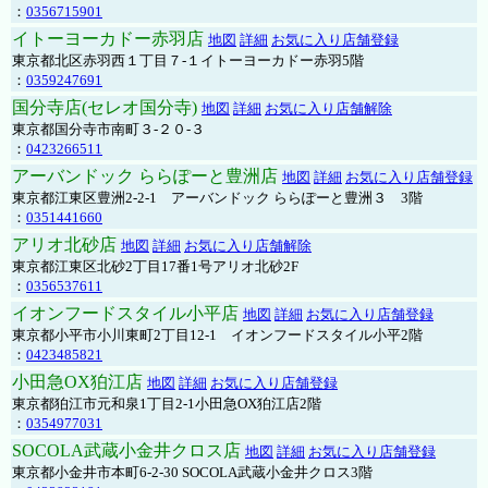
：
0356715901
イトーヨーカドー赤羽店
地図
詳細
お気に入り店舗登録
東京都北区赤羽西１丁目７-１イトーヨーカドー赤羽5階
：
0359247691
国分寺店(セレオ国分寺)
地図
詳細
お気に入り店舗解除
東京都国分寺市南町３-２０-３
：
0423266511
アーバンドック ららぽーと豊洲店
地図
詳細
お気に入り店舗登録
東京都江東区豊洲2-2-1 アーバンドック ららぽーと豊洲３ 3階
：
0351441660
アリオ北砂店
地図
詳細
お気に入り店舗解除
東京都江東区北砂2丁目17番1号アリオ北砂2F
：
0356537611
イオンフードスタイル小平店
地図
詳細
お気に入り店舗登録
東京都小平市小川東町2丁目12-1 イオンフードスタイル小平2階
：
0423485821
小田急OX狛江店
地図
詳細
お気に入り店舗登録
東京都狛江市元和泉1丁目2-1小田急OX狛江店2階
：
0354977031
SOCOLA武蔵小金井クロス店
地図
詳細
お気に入り店舗登録
東京都小金井市本町6-2-30 SOCOLA武蔵小金井クロス3階