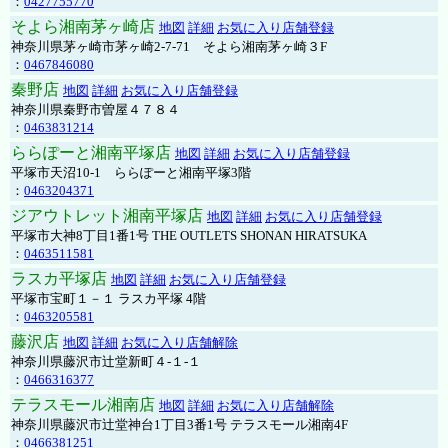
：
0427755770
そよら湘南茅ヶ崎店
地図
詳細
お気に入り店舗登録
神奈川県茅ヶ崎市茅ヶ崎2‐7‐71 そよら湘南茅ヶ崎３F
：
0467846080
秦野店
地図
詳細
お気に入り店舗登録
神奈川県秦野市曽屋４７８４
：
0463831214
ららぽーと湘南平塚店
地図
詳細
お気に入り店舗登録
平塚市天沼10-1 ららぽーと湘南平塚3階
：
0463204371
ジアウトレット湘南平塚店
地図
詳細
お気に入り店舗登録
平塚市大神8丁目1番1号 THE OUTLETS SHONAN HIRATSUKA
：
0463511581
ラスカ平塚店
地図
詳細
お気に入り店舗登録
平塚市宝町１－１ ラスカ平塚 4階
：
0463205581
藤沢店
地図
詳細
お気に入り店舗解除
神奈川県藤沢市辻堂新町４-１-１
：
0466316377
テラスモール湘南店
地図
詳細
お気に入り店舗解除
神奈川県藤沢市辻堂神台1丁目3番1号 テラスモール湘南4F
：
0466381251