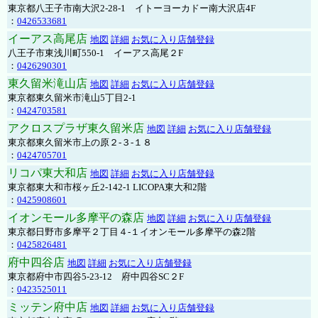
東京都八王子市南大沢2-28-1 イトーヨーカドー南大沢店4F
：
0426533681
イーアス高尾店
地図
詳細
お気に入り店舗登録
八王子市東浅川町550-1 イーアス高尾２F
：
0426290301
東久留米滝山店
地図
詳細
お気に入り店舗登録
東京都東久留米市滝山5丁目2-1
：
0424703581
アクロスプラザ東久留米店
地図
詳細
お気に入り店舗登録
東京都東久留米市上の原２-３-１８
：
0424705701
リコパ東大和店
地図
詳細
お気に入り店舗登録
東京都東大和市桜ヶ丘2-142-1 LICOPA東大和2階
：
0425908601
イオンモール多摩平の森店
地図
詳細
お気に入り店舗登録
東京都日野市多摩平２丁目４-１イオンモール多摩平の森2階
：
0425826481
府中四谷店
地図
詳細
お気に入り店舗登録
東京都府中市四谷5-23-12 府中四谷SC２F
：
0423525011
ミッテン府中店
地図
詳細
お気に入り店舗登録