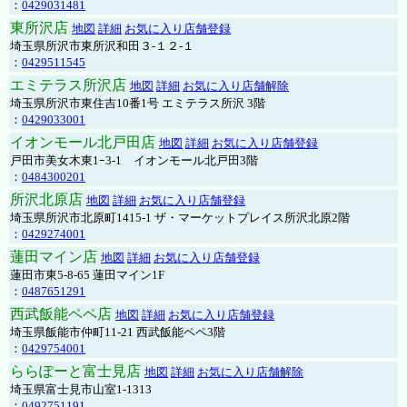
：
0429031481
東所沢店
地図
詳細
お気に入り店舗登録
埼玉県所沢市東所沢和田３-１２-１
：
0429511545
エミテラス所沢店
地図
詳細
お気に入り店舗解除
埼玉県所沢市東住吉10番1号 エミテラス所沢 3階
：
0429033001
イオンモール北戸田店
地図
詳細
お気に入り店舗登録
戸田市美女木東1ｰ3‐1 イオンモール北戸田3階
：
0484300201
所沢北原店
地図
詳細
お気に入り店舗登録
埼玉県所沢市北原町1415-1 ザ・マーケットプレイス所沢北原2階
：
0429274001
蓮田マイン店
地図
詳細
お気に入り店舗登録
蓮田市東5-8-65 蓮田マイン1F
：
0487651291
西武飯能ペペ店
地図
詳細
お気に入り店舗登録
埼玉県飯能市仲町11-21 西武飯能ペペ3階
：
0429754001
ららぽーと富士見店
地図
詳細
お気に入り店舗解除
埼玉県富士見市山室1-1313
：
0492751191