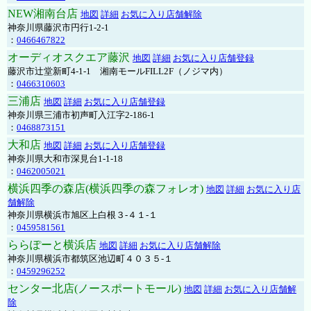
NEW湘南台店
地図
詳細
お気に入り店舗解除
神奈川県藤沢市円行1-2-1
：
0466467822
オーディオスクエア藤沢
地図
詳細
お気に入り店舗登録
藤沢市辻堂新町4-1-1 湘南モールFILL2F（ノジマ内）
：
0466310603
三浦店
地図
詳細
お気に入り店舗登録
神奈川県三浦市初声町入江字2-186-1
：
0468873151
大和店
地図
詳細
お気に入り店舗登録
神奈川県大和市深見台1-1-18
：
0462005021
横浜四季の森店(横浜四季の森フォレオ)
地図
詳細
お気に入り店
舗解除
神奈川県横浜市旭区上白根３-４１-１
：
0459581561
ららぽーと横浜店
地図
詳細
お気に入り店舗解除
神奈川県横浜市都筑区池辺町４０３５-１
：
0459296252
センター北店(ノースポートモール)
地図
詳細
お気に入り店舗解
除