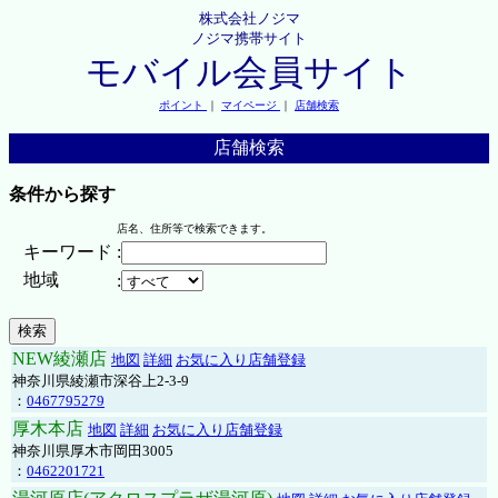
株式会社ノジマ
ノジマ携帯サイト
モバイル会員サイト
ポイント
｜
マイページ
｜
店舗検索
店舗検索
条件から探す
店名、住所等で検索できます。
キーワード
:
地域
:
NEW綾瀬店
地図
詳細
お気に入り店舗登録
神奈川県綾瀬市深谷上2-3-9
：
0467795279
厚木本店
地図
詳細
お気に入り店舗登録
神奈川県厚木市岡田3005
：
0462201721