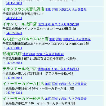
：
0471563001
イオンタウン東習志野店
地図
詳細
お気に入り店舗登録
千葉県習志野市東習志野6-7-8
：
0474564101
イオンモール成田店
地図
詳細
お気に入り店舗登録
千葉県成田市ウイング土屋24 イオンモール成田店1階
：
0476227621
ららぽーとTOKYO-BAY店
地図
詳細
お気に入り店舗解除
千葉県船橋市浜町2?2?7 ららぽーとTOKYO-BAY North Gate 3階
：
0474101011
船橋東武店
地図
詳細
お気に入り店舗登録
千葉県船橋市本町7-1-1東武百貨店船橋店3階1～3番地
：
0474243661
テラスモール松戸店
地図
詳細
お気に入り店舗登録
千葉県松戸市八ケ崎2丁目8-1 テラスモール松戸3F
：
0473093651
イトーヨーカドー八柱店
地図
詳細
お気に入り店舗登録
千葉県松戸市日暮1-15-8イトーヨーカドー八柱 3階
：
0477045261
イトーヨーカドー松戸店
地図
詳細
お気に入り店舗登録
千葉県松戸市松戸1149 イトーヨーカドー松戸店6階