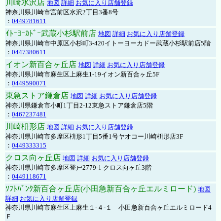
川崎水沢店
地図
詳細
お気に入り店舗登録
神奈川県川崎市宮前区水沢2丁目3番8号
：
0449781611
ｲﾄｰﾖｰｶﾄﾞｰ武蔵小杉駅前店
地図
詳細
お気に入り店舗登録
神奈川県川崎市中原区小杉町3-420イトーヨーカドー武蔵小杉駅前店5階
：
0447380611
イオン新百合ヶ丘店
地図
詳細
お気に入り店舗登録
神奈川県川崎市麻生区上麻生1-19イオン新百合ヶ丘5F
：
0449590071
東急ストア鎌倉店
地図
詳細
お気に入り店舗登録
神奈川県鎌倉市小町1丁目2-12東急ストア鎌倉店5階
：
0467237481
川崎枡形店
地図
詳細
お気に入り店舗登録
神奈川県川崎市多摩区枡形1丁目5番1号ヤオコー川崎枡形店3F
：
0449333315
クロス向ヶ丘店
地図
詳細
お気に入り店舗登録
神奈川県川崎市多摩区登戸2779-1 クロス向ヶ丘3階
：
0449118671
ｿﾌﾄﾊﾞﾝｸ新百合ヶ丘店(小田急新百合ヶ丘エルミロード)
地図
詳細
お気に入り店舗登録
神奈川県川崎市麻生区上麻生１-４-１ 小田急新百合ヶ丘エルミロード4
Ｆ