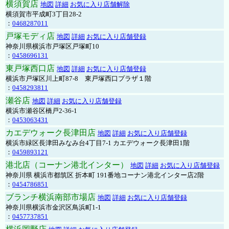
横須賀店
地図
詳細
お気に入り店舗解除
横須賀市平成町3丁目28-2
：
0468287011
戸塚モディ店
地図
詳細
お気に入り店舗登録
神奈川県横浜市戸塚区戸塚町10
：
0458696131
東戸塚西口店
地図
詳細
お気に入り店舗登録
横浜市戸塚区川上町87-8 東戸塚西口プラザ１階
：
0458293811
瀬谷店
地図
詳細
お気に入り店舗登録
横浜市瀬谷区橋戸2-36-1
：
0453063431
カエデウォーク長津田店
地図
詳細
お気に入り店舗登録
横浜市緑区長津田みなみ台4丁目7-1 カエデウォーク長津田1階
：
0459893121
港北店（コーナン港北インター）
地図
詳細
お気に入り店舗登録
神奈川県 横浜市都筑区 折本町 191番地コーナン港北インター店2階
：
0454786851
ブランチ横浜南部市場店
地図
詳細
お気に入り店舗登録
神奈川県横浜市金沢区鳥浜町1-1
：
0457737851