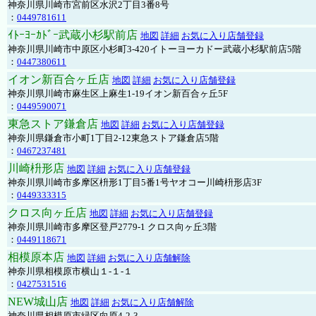
神奈川県川崎市宮前区水沢2丁目3番8号
：
0449781611
ｲﾄｰﾖｰｶﾄﾞｰ武蔵小杉駅前店
地図
詳細
お気に入り店舗登録
神奈川県川崎市中原区小杉町3-420イトーヨーカドー武蔵小杉駅前店5階
：
0447380611
イオン新百合ヶ丘店
地図
詳細
お気に入り店舗登録
神奈川県川崎市麻生区上麻生1-19イオン新百合ヶ丘5F
：
0449590071
東急ストア鎌倉店
地図
詳細
お気に入り店舗登録
神奈川県鎌倉市小町1丁目2-12東急ストア鎌倉店5階
：
0467237481
川崎枡形店
地図
詳細
お気に入り店舗登録
神奈川県川崎市多摩区枡形1丁目5番1号ヤオコー川崎枡形店3F
：
0449333315
クロス向ヶ丘店
地図
詳細
お気に入り店舗登録
神奈川県川崎市多摩区登戸2779-1 クロス向ヶ丘3階
：
0449118671
相模原本店
地図
詳細
お気に入り店舗解除
神奈川県相模原市横山１-１-１
：
0427531516
NEW城山店
地図
詳細
お気に入り店舗解除
神奈川県相模原市緑区向原4-2-3