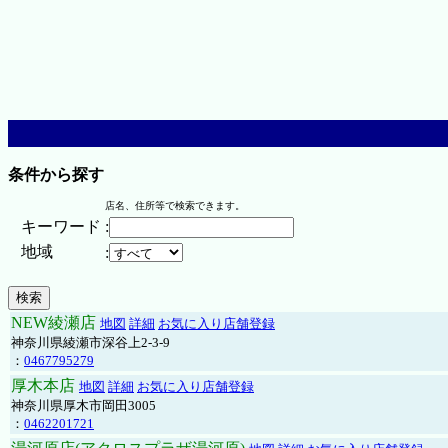
条件から探す
店名、住所等で検索できます。
キーワード
:
地域
:
NEW綾瀬店
地図
詳細
お気に入り店舗登録
神奈川県綾瀬市深谷上2-3-9
：
0467795279
厚木本店
地図
詳細
お気に入り店舗登録
神奈川県厚木市岡田3005
：
0462201721