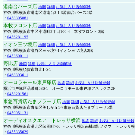
港南台バーズ店
地図
詳細
お気に入り店舗解除
神奈川県横浜市港南区港南台3-1-3港南台バーズ5階
：
0458305081
本牧フロント店
地図
詳細
お気に入り店舗解除
神奈川県横浜市中区小港町2丁目100-4 本牧フロント 2階
：
0456281195
イオン三ツ境店
地図
詳細
お気に入り店舗解除
神奈川県横浜市瀬谷区三ッ境7-1イオン三ツ境店2階
：
0453600111
野比店
地図
詳細
お気に入り店舗解除
神奈川県横須賀市野比1-5-1
：
0468393611
オーロラモール東戸塚店
地図
詳細
お気に入り店舗登録
横浜市戸塚区品濃町536-1 オーロラモール東戸塚アネックス2F
：
0458201561
東急百貨店たまプラーザ店
地図
詳細
お気に入り店舗登録
神奈川県横浜市青葉区美しが丘1-7東急百貨店たまプラーザ5階
：
0459051131
オーディオスクエア トレッサ横浜
地図
詳細
お気に入り店舗登録
神奈川県横浜市港北区師岡町700 トレッサ横浜南棟3階 ノジマ トレッサ
：
0455335629