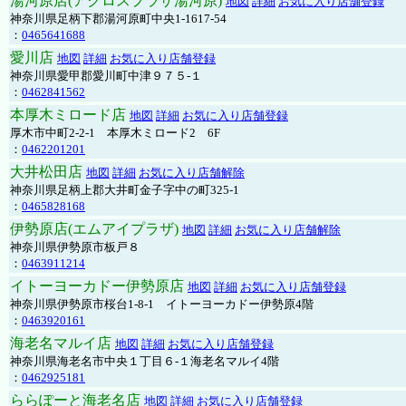
湯河原店(アクロスプラザ湯河原)
地図
詳細
お気に入り店舗登録
神奈川県足柄下郡湯河原町中央1-1617-54
：
0465641688
愛川店
地図
詳細
お気に入り店舗登録
神奈川県愛甲郡愛川町中津９７５-１
：
0462841562
本厚木ミロード店
地図
詳細
お気に入り店舗登録
厚木市中町2-2-1 本厚木ミロード2 6F
：
0462201201
大井松田店
地図
詳細
お気に入り店舗解除
神奈川県足柄上郡大井町金子字中の町325-1
：
0465828168
伊勢原店(エムアイプラザ)
地図
詳細
お気に入り店舗解除
神奈川県伊勢原市板戸８
：
0463911214
イトーヨーカドー伊勢原店
地図
詳細
お気に入り店舗登録
神奈川県伊勢原市桜台1-8-1 イトーヨーカドー伊勢原4階
：
0463920161
海老名マルイ店
地図
詳細
お気に入り店舗登録
神奈川県海老名市中央１丁目６-１海老名マルイ4階
：
0462925181
ららぽーと海老名店
地図
詳細
お気に入り店舗登録