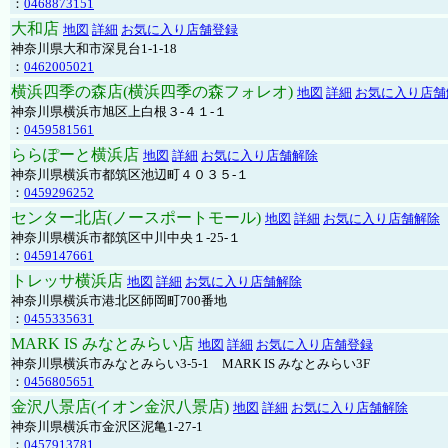
：
0468873151
大和店
地図
詳細
お気に入り店舗登録
神奈川県大和市深見台1-1-18
：
0462005021
横浜四季の森店(横浜四季の森フォレオ)
地図
詳細
お気に入り店舗
神奈川県横浜市旭区上白根３-４１-１
：
0459581561
ららぽーと横浜店
地図
詳細
お気に入り店舗解除
神奈川県横浜市都筑区池辺町４０３５-１
：
0459296252
センター北店(ノースポートモール)
地図
詳細
お気に入り店舗解除
神奈川県横浜市都筑区中川中央１-25-１
：
0459147661
トレッサ横浜店
地図
詳細
お気に入り店舗解除
神奈川県横浜市港北区師岡町700番地
：
0455335631
MARK IS みなとみらい店
地図
詳細
お気に入り店舗登録
神奈川県横浜市みなとみらい3-5-1 MARK IS みなとみらい3F
：
0456805651
金沢八景店(イオン金沢八景店)
地図
詳細
お気に入り店舗解除
神奈川県横浜市金沢区泥亀1-27-1
：
0457913781