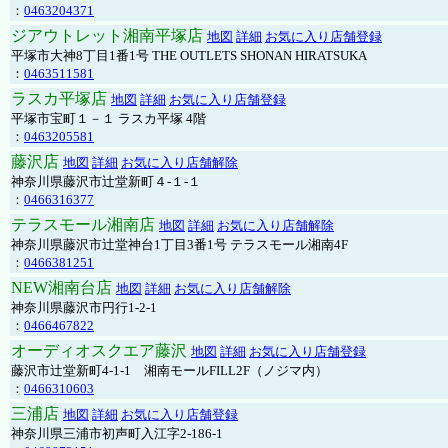
：
0463204371
ジアウトレット湘南平塚店
地図
詳細
お気に入り店舗登録
平塚市大神8丁目1番1号 THE OUTLETS SHONAN HIRATSUKA
：
0463511581
ラスカ平塚店
地図
詳細
お気に入り店舗登録
平塚市宝町１－１ ラスカ平塚 4階
：
0463205581
藤沢店
地図
詳細
お気に入り店舗解除
神奈川県藤沢市辻堂新町４-１-１
：
0466316377
テラスモール湘南店
地図
詳細
お気に入り店舗解除
神奈川県藤沢市辻堂神台1丁目3番1号 テラスモール湘南4F
：
0466381251
NEW湘南台店
地図
詳細
お気に入り店舗解除
神奈川県藤沢市円行1-2-1
：
0466467822
オーディオスクエア藤沢
地図
詳細
お気に入り店舗登録
藤沢市辻堂新町4-1-1 湘南モールFILL2F（ノジマ内）
：
0466310603
三浦店
地図
詳細
お気に入り店舗登録
神奈川県三浦市初声町入江字2-186-1