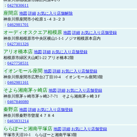
：
0427830611
座間店
地図
詳細
お気に入り店舗解除
神奈川県座間市小松原１-４３-２３
：
0462981701
オーディオスクエア相模原
地図
詳細
お気に入り店舗登録
神奈川県相模原市中央区横山1-1-1 ノジマ相模原本店内
：
0427301326
アリオ橋本店
地図
詳細
お気に入り店舗登録
相模原市緑区大山町1-22 アリオ橋本2階
：
0427758531
イオンモール座間
地図
詳細
お気に入り店舗登録
神奈川県座間市広野台2丁目10-4 イオンモール座間3階
：
0462981161
そよら湘南茅ヶ崎店
地図
詳細
お気に入り店舗登録
神奈川県茅ヶ崎市茅ヶ崎2‐7‐71 そよら湘南茅ヶ崎３F
：
0467846080
秦野店
地図
詳細
お気に入り店舗登録
神奈川県秦野市曽屋４７８４
：
0463831214
ららぽーと湘南平塚店
地図
詳細
お気に入り店舗登録
平塚市天沼10-1 ららぽーと湘南平塚3階