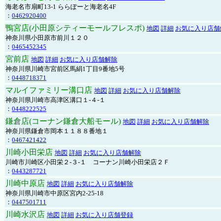
海老名市扇町13-1 ららぽーと海老名4F
：
0462920400
鴨宮店(小田原シティーモールフレスポ)
地図
詳細
お気に入り店舗
神奈川県小田原市前川１２０
：
0465452345
宮前店
地図
詳細
お気に入り店舗解除
神奈川県川崎市宮前区馬絹1丁目9番地5号
：
0448718371
マルイファミリー溝口店
地図
詳細
お気に入り店舗解除
神奈川県川崎市高津区溝口１-４-１
：
0448222525
鎌倉店(コーナン鎌倉大船モール)
地図
詳細
お気に入り店舗解除
神奈川県鎌倉市岡本１１８８番地１
：
0467421422
川崎小田栄店
地図
詳細
お気に入り店舗解除
川崎市川崎区小田栄２‐３‐１ コーナン川崎小田栄店２Ｆ
：
0443287721
川崎中原店
地図
詳細
お気に入り店舗解除
神奈川県川崎市中原区宮内2-25-18
：
0447501711
川崎水沢店
地図
詳細
お気に入り店舗登録