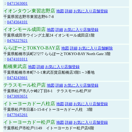
：
0471563001
イオンタウン東習志野店
地図
詳細
お気に入り店舗登録
千葉県習志野市東習志野6-7-8
：
0474564101
イオンモール成田店
地図
詳細
お気に入り店舗登録
千葉県成田市ウイング土屋24 イオンモール成田店1階
：
0476227621
ららぽーとTOKYO-BAY店
地図
詳細
お気に入り店舗解除
千葉県船橋市浜町2?2?7 ららぽーとTOKYO-BAY North Gate 3階
：
0474101011
船橋東武店
地図
詳細
お気に入り店舗登録
千葉県船橋市本町7-1-1東武百貨店船橋店3階1～3番地
：
0474243661
テラスモール松戸店
地図
詳細
お気に入り店舗登録
千葉県松戸市八ケ崎2丁目8-1 テラスモール松戸3F
：
0473093651
イトーヨーカドー八柱店
地図
詳細
お気に入り店舗登録
千葉県松戸市日暮1-15-8イトーヨーカドー八柱 3階
：
0477045261
イトーヨーカドー松戸店
地図
詳細
お気に入り店舗登録
千葉県松戸市松戸1149 イトーヨーカドー松戸店6階