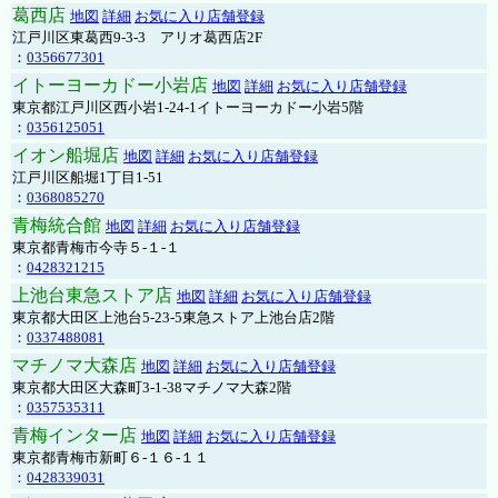
葛西店
地図
詳細
お気に入り店舗登録
江戸川区東葛西9-3-3 アリオ葛西店2F
：
0356677301
イトーヨーカドー小岩店
地図
詳細
お気に入り店舗登録
東京都江戸川区西小岩1-24-1イトーヨーカドー小岩5階
：
0356125051
イオン船堀店
地図
詳細
お気に入り店舗登録
江戸川区船堀1丁目1-51
：
0368085270
青梅統合館
地図
詳細
お気に入り店舗登録
東京都青梅市今寺５-１-１
：
0428321215
上池台東急ストア店
地図
詳細
お気に入り店舗登録
東京都大田区上池台5-23-5東急ストア上池台店2階
：
0337488081
マチノマ大森店
地図
詳細
お気に入り店舗登録
東京都大田区大森町3-1-38マチノマ大森2階
：
0357535311
青梅インター店
地図
詳細
お気に入り店舗登録
東京都青梅市新町６-１６-１１
：
0428339031