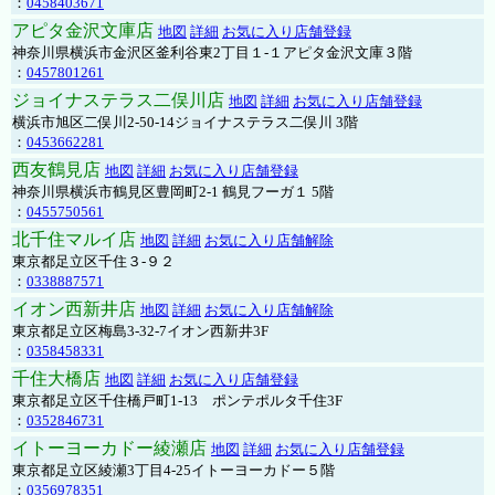
：
0458403671
アピタ金沢文庫店
地図
詳細
お気に入り店舗登録
神奈川県横浜市金沢区釜利谷東2丁目１-１アピタ金沢文庫３階
：
0457801261
ジョイナステラス二俣川店
地図
詳細
お気に入り店舗登録
横浜市旭区二俣川2-50-14ジョイナステラス二俣川 3階
：
0453662281
西友鶴見店
地図
詳細
お気に入り店舗登録
神奈川県横浜市鶴見区豊岡町2-1 鶴見フーガ１ 5階
：
0455750561
北千住マルイ店
地図
詳細
お気に入り店舗解除
東京都足立区千住３-９２
：
0338887571
イオン西新井店
地図
詳細
お気に入り店舗解除
東京都足立区梅島3-32-7イオン西新井3F
：
0358458331
千住大橋店
地図
詳細
お気に入り店舗登録
東京都足立区千住橋戸町1-13 ポンテポルタ千住3F
：
0352846731
イトーヨーカドー綾瀬店
地図
詳細
お気に入り店舗登録
東京都足立区綾瀬3丁目4-25イトーヨーカドー５階
：
0356978351