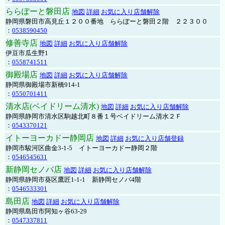
ららぽーと磐田店
地図
詳細
お気に入り店舗解除
静岡県磐田市高見丘１２００番地 ららぽーと磐田２階 ２２３００
：
0538590450
修善寺店
地図
詳細
お気に入り店舗解除
伊豆市瓜生野1
：
0558741511
御殿場店
地図
詳細
お気に入り店舗解除
静岡県御殿場市新橋914-1
：
0550701411
清水店(ベイドリーム清水)
地図
詳細
お気に入り店舗解除
静岡県静岡市清水区駒越北町８番１号ベイドリーム清水２Ｆ
：
0543370121
イトーヨーカドー静岡店
地図
詳細
お気に入り店舗登録
静岡市駿河区曲金3-1-5 イトーヨーカドー静岡２階
：
0546545631
新静岡セノバ店
地図
詳細
お気に入り店舗解除
静岡県静岡市葵区鷹匠1-1-1 新静岡セノバ4階
：
0546533301
島田店
地図
詳細
お気に入り店舗解除
静岡県島田市阿知ヶ谷63-29
：
0547337811