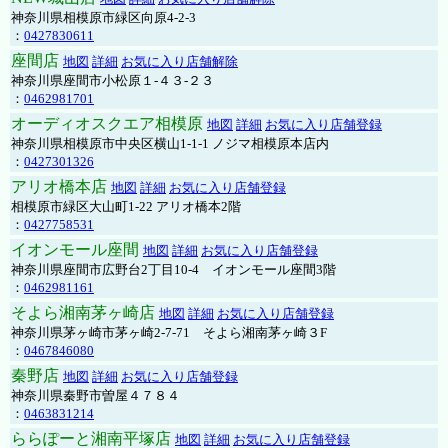
神奈川県相模原市緑区向原4-2-3
：
0427830611
座間店
地図
詳細
お気に入り店舗解除
神奈川県座間市小松原１-４３-２３
：
0462981701
オーディオスクエア相模原
地図
詳細
お気に入り店舗登録
神奈川県相模原市中央区横山1-1-1 ノジマ相模原本店内
：
0427301326
アリオ橋本店
地図
詳細
お気に入り店舗登録
相模原市緑区大山町1-22 アリオ橋本2階
：
0427758531
イオンモール座間
地図
詳細
お気に入り店舗登録
神奈川県座間市広野台2丁目10-4 イオンモール座間3階
：
0462981161
そよら湘南茅ヶ崎店
地図
詳細
お気に入り店舗登録
神奈川県茅ヶ崎市茅ヶ崎2‐7‐71 そよら湘南茅ヶ崎３F
：
0467846080
秦野店
地図
詳細
お気に入り店舗登録
神奈川県秦野市曽屋４７８４
：
0463831214
ららぽーと湘南平塚店
地図
詳細
お気に入り店舗登録