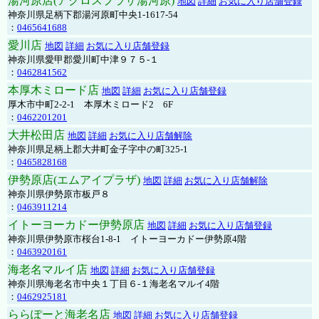
湯河原店(アクロスプラザ湯河原)
地図
詳細
お気に入り店舗登録
神奈川県足柄下郡湯河原町中央1-1617-54
：
0465641688
愛川店
地図
詳細
お気に入り店舗登録
神奈川県愛甲郡愛川町中津９７５-１
：
0462841562
本厚木ミロード店
地図
詳細
お気に入り店舗登録
厚木市中町2-2-1 本厚木ミロード2 6F
：
0462201201
大井松田店
地図
詳細
お気に入り店舗解除
神奈川県足柄上郡大井町金子字中の町325-1
：
0465828168
伊勢原店(エムアイプラザ)
地図
詳細
お気に入り店舗解除
神奈川県伊勢原市板戸８
：
0463911214
イトーヨーカドー伊勢原店
地図
詳細
お気に入り店舗登録
神奈川県伊勢原市桜台1-8-1 イトーヨーカドー伊勢原4階
：
0463920161
海老名マルイ店
地図
詳細
お気に入り店舗登録
神奈川県海老名市中央１丁目６-１海老名マルイ4階
：
0462925181
ららぽーと海老名店
地図
詳細
お気に入り店舗登録