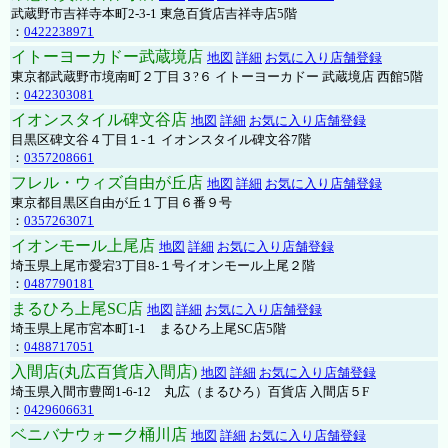
武蔵野市吉祥寺本町2-3-1 東急百貨店吉祥寺店5階
：
0422238971
イトーヨーカドー武蔵境店
地図
詳細
お気に入り店舗登録
東京都武蔵野市境南町２丁目３?６ イトーヨーカドー 武蔵境店 西館5階
：
0422303081
イオンスタイル碑文谷店
地図
詳細
お気に入り店舗登録
目黒区碑文谷４丁目１-１ イオンスタイル碑文谷7階
：
0357208661
フレル・ウィズ自由が丘店
地図
詳細
お気に入り店舗登録
東京都目黒区自由が丘１丁目６番９号
：
0357263071
イオンモール上尾店
地図
詳細
お気に入り店舗登録
埼玉県上尾市愛宕3丁目8-１号イオンモール上尾２階
：
0487790181
まるひろ上尾SC店
地図
詳細
お気に入り店舗登録
埼玉県上尾市宮本町1-1 まるひろ上尾SC店5階
：
0488717051
入間店(丸広百貨店入間店)
地図
詳細
お気に入り店舗登録
埼玉県入間市豊岡1-6-12 丸広（まるひろ）百貨店 入間店５F
：
0429606631
ベニバナウォーク桶川店
地図
詳細
お気に入り店舗登録