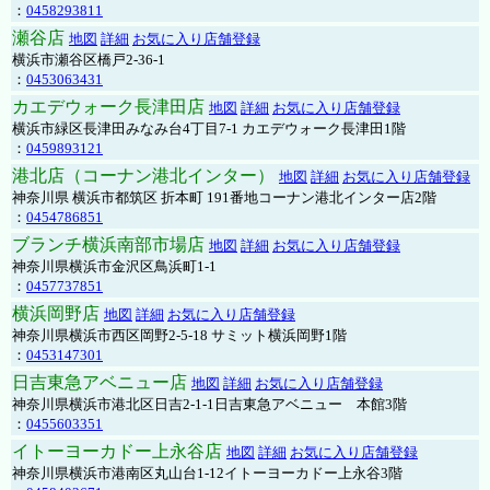
：
0458293811
瀬谷店
地図
詳細
お気に入り店舗登録
横浜市瀬谷区橋戸2-36-1
：
0453063431
カエデウォーク長津田店
地図
詳細
お気に入り店舗登録
横浜市緑区長津田みなみ台4丁目7-1 カエデウォーク長津田1階
：
0459893121
港北店（コーナン港北インター）
地図
詳細
お気に入り店舗登録
神奈川県 横浜市都筑区 折本町 191番地コーナン港北インター店2階
：
0454786851
ブランチ横浜南部市場店
地図
詳細
お気に入り店舗登録
神奈川県横浜市金沢区鳥浜町1-1
：
0457737851
横浜岡野店
地図
詳細
お気に入り店舗登録
神奈川県横浜市西区岡野2-5-18 サミット横浜岡野1階
：
0453147301
日吉東急アベニュー店
地図
詳細
お気に入り店舗登録
神奈川県横浜市港北区日吉2-1-1日吉東急アベニュー 本館3階
：
0455603351
イトーヨーカドー上永谷店
地図
詳細
お気に入り店舗登録
神奈川県横浜市港南区丸山台1-12イトーヨーカドー上永谷3階