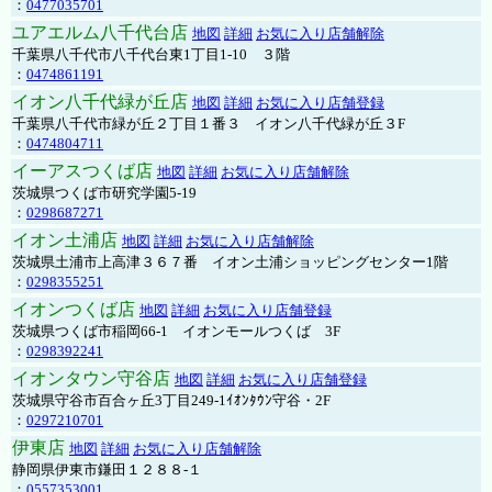
：
0477035701
ユアエルム八千代台店
地図
詳細
お気に入り店舗解除
千葉県八千代市八千代台東1丁目1-10 ３階
：
0474861191
イオン八千代緑が丘店
地図
詳細
お気に入り店舗登録
千葉県八千代市緑が丘２丁目１番３ イオン八千代緑が丘３F
：
0474804711
イーアスつくば店
地図
詳細
お気に入り店舗解除
茨城県つくば市研究学園5-19
：
0298687271
イオン土浦店
地図
詳細
お気に入り店舗解除
茨城県土浦市上高津３６７番 イオン土浦ショッピングセンター1階
：
0298355251
イオンつくば店
地図
詳細
お気に入り店舗登録
茨城県つくば市稲岡66-1 イオンモールつくば 3F
：
0298392241
イオンタウン守谷店
地図
詳細
お気に入り店舗登録
茨城県守谷市百合ヶ丘3丁目249-1ｲｵﾝﾀｳﾝ守谷・2F
：
0297210701
伊東店
地図
詳細
お気に入り店舗解除
静岡県伊東市鎌田１２８８-１
：
0557353001