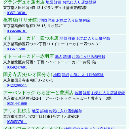
グランデュオ蒲田店
地図
詳細
お気に入り店舗登録
東京都大田区蒲田5-13-1グランデュオ蒲田東館3階
：
0357138301
亀有店(リリオ館)
地図
詳細
お気に入り店舗解除
東京都葛飾区亀有3-26-1リリオ館4F
：
0356506181
イトーヨーカドー四つ木店
地図
詳細
お気に入り店舗登録
東京都葛飾区四つ木2丁目21-1イトーヨーカドー四つ木３F
：
0356715901
イトーヨーカドー赤羽店
地図
詳細
お気に入り店舗登録
東京都北区赤羽西１丁目７-１イトーヨーカドー赤羽5階
：
0359247691
国分寺店(セレオ国分寺)
地図
詳細
お気に入り店舗解除
東京都国分寺市南町３-２０-３
：
0423266511
アーバンドック ららぽーと豊洲店
地図
詳細
お気に入り店舗登録
東京都江東区豊洲2-2-1 アーバンドック ららぽーと豊洲３ 3階
：
0351441660
アリオ北砂店
地図
詳細
お気に入り店舗解除
東京都江東区北砂2丁目17番1号アリオ北砂2F
：
0356537611
イオンフードスタイル小平店