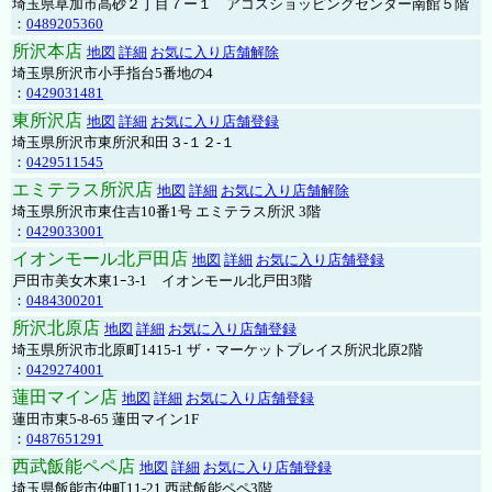
埼玉県草加市高砂２丁目７ー１ アコスショッピングセンター南館５階
：
0489205360
所沢本店
地図
詳細
お気に入り店舗解除
埼玉県所沢市小手指台5番地の4
：
0429031481
東所沢店
地図
詳細
お気に入り店舗登録
埼玉県所沢市東所沢和田３-１２-１
：
0429511545
エミテラス所沢店
地図
詳細
お気に入り店舗解除
埼玉県所沢市東住吉10番1号 エミテラス所沢 3階
：
0429033001
イオンモール北戸田店
地図
詳細
お気に入り店舗登録
戸田市美女木東1ｰ3‐1 イオンモール北戸田3階
：
0484300201
所沢北原店
地図
詳細
お気に入り店舗登録
埼玉県所沢市北原町1415-1 ザ・マーケットプレイス所沢北原2階
：
0429274001
蓮田マイン店
地図
詳細
お気に入り店舗登録
蓮田市東5-8-65 蓮田マイン1F
：
0487651291
西武飯能ペペ店
地図
詳細
お気に入り店舗登録
埼玉県飯能市仲町11-21 西武飯能ペペ3階