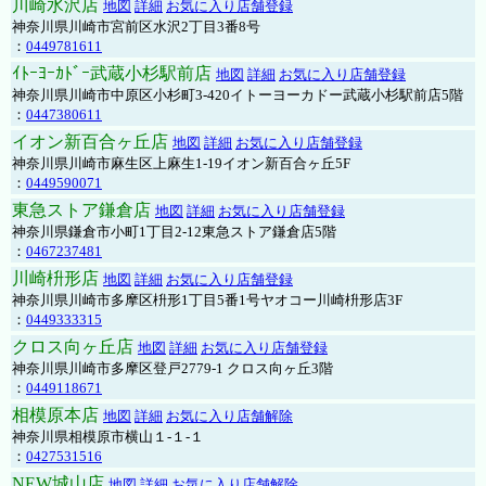
川崎水沢店
地図
詳細
お気に入り店舗登録
神奈川県川崎市宮前区水沢2丁目3番8号
：
0449781611
ｲﾄｰﾖｰｶﾄﾞｰ武蔵小杉駅前店
地図
詳細
お気に入り店舗登録
神奈川県川崎市中原区小杉町3-420イトーヨーカドー武蔵小杉駅前店5階
：
0447380611
イオン新百合ヶ丘店
地図
詳細
お気に入り店舗登録
神奈川県川崎市麻生区上麻生1-19イオン新百合ヶ丘5F
：
0449590071
東急ストア鎌倉店
地図
詳細
お気に入り店舗登録
神奈川県鎌倉市小町1丁目2-12東急ストア鎌倉店5階
：
0467237481
川崎枡形店
地図
詳細
お気に入り店舗登録
神奈川県川崎市多摩区枡形1丁目5番1号ヤオコー川崎枡形店3F
：
0449333315
クロス向ヶ丘店
地図
詳細
お気に入り店舗登録
神奈川県川崎市多摩区登戸2779-1 クロス向ヶ丘3階
：
0449118671
相模原本店
地図
詳細
お気に入り店舗解除
神奈川県相模原市横山１-１-１
：
0427531516
NEW城山店
地図
詳細
お気に入り店舗解除