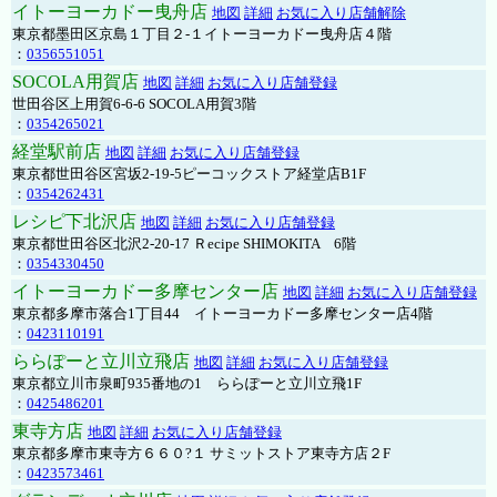
イトーヨーカドー曳舟店
地図
詳細
お気に入り店舗解除
東京都墨田区京島１丁目２-１イトーヨーカドー曳舟店４階
：
0356551051
SOCOLA用賀店
地図
詳細
お気に入り店舗登録
世田谷区上用賀6-6-6 SOCOLA用賀3階
：
0354265021
経堂駅前店
地図
詳細
お気に入り店舗登録
東京都世田谷区宮坂2-19-5ピーコックストア経堂店B1F
：
0354262431
レシピ下北沢店
地図
詳細
お気に入り店舗登録
東京都世田谷区北沢2-20-17 Ｒecipe SHIMOKITA 6階
：
0354330450
イトーヨーカドー多摩センター店
地図
詳細
お気に入り店舗登録
東京都多摩市落合1丁目44 イトーヨーカドー多摩センター店4階
：
0423110191
ららぽーと立川立飛店
地図
詳細
お気に入り店舗登録
東京都立川市泉町935番地の1 ららぽーと立川立飛1F
：
0425486201
東寺方店
地図
詳細
お気に入り店舗登録
東京都多摩市東寺方６６０?１ サミットストア東寺方店２F
：
0423573461