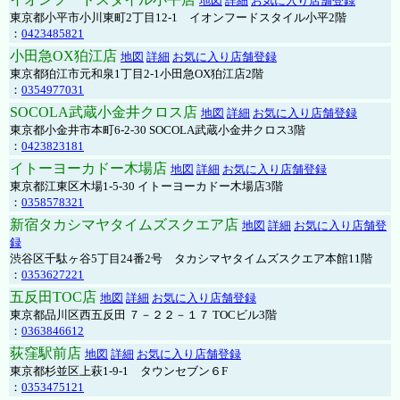
地図
詳細
お気に入り店舗登録
東京都小平市小川東町2丁目12-1 イオンフードスタイル小平2階
：
0423485821
小田急OX狛江店
地図
詳細
お気に入り店舗登録
東京都狛江市元和泉1丁目2-1小田急OX狛江店2階
：
0354977031
SOCOLA武蔵小金井クロス店
地図
詳細
お気に入り店舗登録
東京都小金井市本町6-2-30 SOCOLA武蔵小金井クロス3階
：
0423823181
イトーヨーカドー木場店
地図
詳細
お気に入り店舗登録
東京都江東区木場1-5-30 イトーヨーカドー木場店3階
：
0358578321
新宿タカシマヤタイムズスクエア店
地図
詳細
お気に入り店舗登
録
渋谷区千駄ヶ谷5丁目24番2号 タカシマヤタイムズスクエア本館11階
：
0353627221
五反田TOC店
地図
詳細
お気に入り店舗登録
東京都品川区西五反田 ７－２２－１７ TOCビル3階
：
0363846612
荻窪駅前店
地図
詳細
お気に入り店舗登録
東京都杉並区上萩1-9-1 タウンセブン６F
：
0353475121