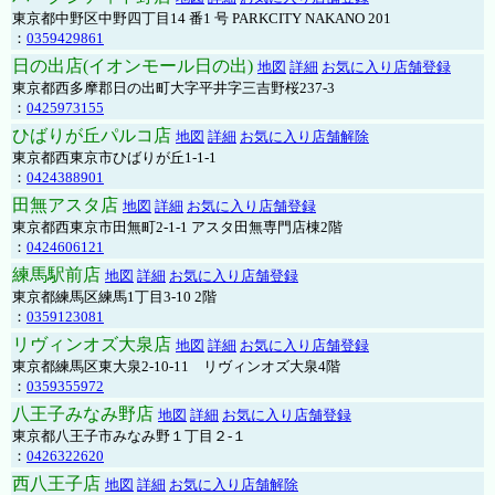
東京都中野区中野四丁目14 番1 号 PARKCITY NAKANO 201
：
0359429861
日の出店(イオンモール日の出)
地図
詳細
お気に入り店舗登録
東京都西多摩郡日の出町大字平井字三吉野桜237-3
：
0425973155
ひばりが丘パルコ店
地図
詳細
お気に入り店舗解除
東京都西東京市ひばりが丘1-1-1
：
0424388901
田無アスタ店
地図
詳細
お気に入り店舗登録
東京都西東京市田無町2-1-1 アスタ田無専門店棟2階
：
0424606121
練馬駅前店
地図
詳細
お気に入り店舗登録
東京都練馬区練馬1丁目3-10 2階
：
0359123081
リヴィンオズ大泉店
地図
詳細
お気に入り店舗登録
東京都練馬区東大泉2-10-11 リヴィンオズ大泉4階
：
0359355972
八王子みなみ野店
地図
詳細
お気に入り店舗登録
東京都八王子市みなみ野１丁目２-１
：
0426322620
西八王子店
地図
詳細
お気に入り店舗解除