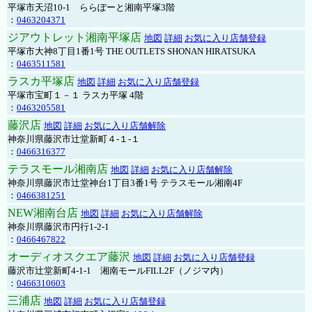
平塚市天沼10-1 ららぽーと湘南平塚3階
：
0463204371
ジアウトレット湘南平塚店
地図
詳細
お気に入り店舗登録
平塚市大神8丁目1番1号 THE OUTLETS SHONAN HIRATSUKA
：
0463511581
ラスカ平塚店
地図
詳細
お気に入り店舗登録
平塚市宝町１－１ ラスカ平塚 4階
：
0463205581
藤沢店
地図
詳細
お気に入り店舗解除
神奈川県藤沢市辻堂新町４-１-１
：
0466316377
テラスモール湘南店
地図
詳細
お気に入り店舗解除
神奈川県藤沢市辻堂神台1丁目3番1号 テラスモール湘南4F
：
0466381251
NEW湘南台店
地図
詳細
お気に入り店舗解除
神奈川県藤沢市円行1-2-1
：
0466467822
オーディオスクエア藤沢
地図
詳細
お気に入り店舗登録
藤沢市辻堂新町4-1-1 湘南モールFILL2F（ノジマ内）
：
0466310603
三浦店
地図
詳細
お気に入り店舗登録