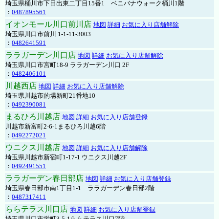
埼玉県桶川市下日出東二丁目15番1 ベニバナウォーク桶川1階
：
0487895561
イオンモール川口前川店
地図
詳細
お気に入り店舗解除
埼玉県川口市前川 1-1-11-3003
：
0482641591
ララガーデン川口店
地図
詳細
お気に入り店舗解除
埼玉県川口市宮町18-9 ララガーデン川口 2F
：
0482406101
川越西店
地図
詳細
お気に入り店舗解除
埼玉県川越市的場新町21番地10
：
0492390081
まるひろ川越店
地図
詳細
お気に入り店舗登録
川越市新富町2-6-1まるひろ川越6階
：
0492272021
ウニクス川越店
地図
詳細
お気に入り店舗解除
埼玉県川越市新宿町1-17-1 ウニクス川越2F
：
0492491551
ララガーデン春日部店
地図
詳細
お気に入り店舗登録
埼玉県春日部市南1丁目1-1 ララガーデン春日部2階
：
0487317411
ららテラス川口店
地図
詳細
お気に入り店舗登録
埼玉県川口市栄町3-5-1ららテラス川口7階