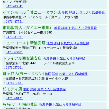
ルトンプラザ3階
：
0473203041
イオンモール千葉ニュータウン店
地図
詳細
お気に入り店舗登録
印西市中央北3-2 イオンモール千葉ニュータウン2階
：
0476487751
市川駅前店（ダイエー市川）
地図
詳細
お気に入り店舗登録
市川市市川1-4-10ダイエー市川 6階
：
0473231361
ニューコースト新浦安店
地図
詳細
お気に入り店舗登録
千葉県浦安市明海4丁目1-1ニューコースト新浦安3階
：
0473063401
トライアル西友浦安店
地図
詳細
お気に入り店舗登録
千葉県浦安市北栄1-14-1 トライアル西友浦安店3F
：
0473057661
鎌ヶ谷店(ヨークタウン)
地図
詳細
お気に入り店舗解除
千葉県鎌ヶ谷東道野辺5-16-38 ヨークタウン2F
：
0474417481
柏モディ店
地図
詳細
お気に入り店舗解除
千葉県柏市柏1丁目2-26 柏モディ4F
：
0471668121
ららぽーと柏の葉店
地図
詳細
お気に入り店舗登録