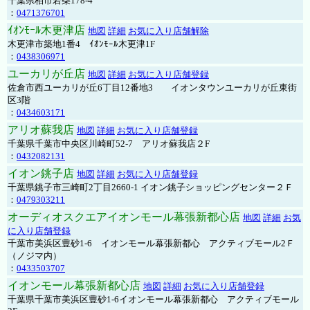
千葉県柏市若柴178-4
：
0471376701
ｲｵﾝﾓｰﾙ木更津店
地図
詳細
お気に入り店舗解除
木更津市築地1番4 ｲｵﾝﾓｰﾙ木更津1F
：
0438306971
ユーカリが丘店
地図
詳細
お気に入り店舗登録
佐倉市西ユーカリが丘6丁目12番地3 イオンタウンユーカリが丘東街
区3階
：
0434603171
アリオ蘇我店
地図
詳細
お気に入り店舗登録
千葉県千葉市中央区川崎町52-7 アリオ蘇我店２F
：
0432082131
イオン銚子店
地図
詳細
お気に入り店舗登録
千葉県銚子市三崎町2丁目2660-1 イオン銚子ショッピングセンター２Ｆ
：
0479303211
オーディオスクエアイオンモール幕張新都心店
地図
詳細
お気
に入り店舗登録
千葉市美浜区豊砂1-6 イオンモール幕張新都心 アクティブモール2Ｆ
（ノジマ内）
：
0433503707
イオンモール幕張新都心店
地図
詳細
お気に入り店舗登録
千葉県千葉市美浜区豊砂1-6イオンモール幕張新都心 アクティブモール