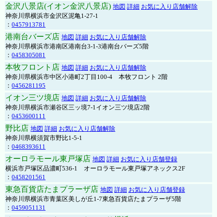
金沢八景店(イオン金沢八景店)
地図
詳細
お気に入り店舗解除
神奈川県横浜市金沢区泥亀1-27-1
：
0457913781
港南台バーズ店
地図
詳細
お気に入り店舗解除
神奈川県横浜市港南区港南台3-1-3港南台バーズ5階
：
0458305081
本牧フロント店
地図
詳細
お気に入り店舗解除
神奈川県横浜市中区小港町2丁目100-4 本牧フロント 2階
：
0456281195
イオン三ツ境店
地図
詳細
お気に入り店舗解除
神奈川県横浜市瀬谷区三ッ境7-1イオン三ツ境店2階
：
0453600111
野比店
地図
詳細
お気に入り店舗解除
神奈川県横須賀市野比1-5-1
：
0468393611
オーロラモール東戸塚店
地図
詳細
お気に入り店舗登録
横浜市戸塚区品濃町536-1 オーロラモール東戸塚アネックス2F
：
0458201561
東急百貨店たまプラーザ店
地図
詳細
お気に入り店舗登録
神奈川県横浜市青葉区美しが丘1-7東急百貨店たまプラーザ5階
：
0459051131