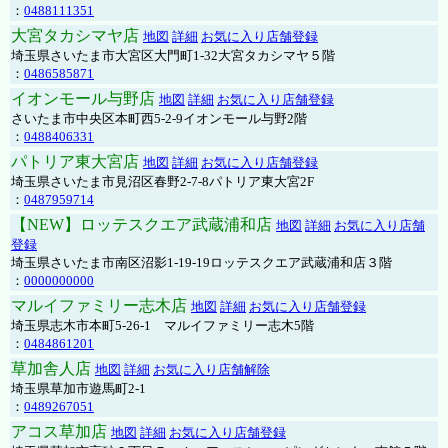
：
0488111351
大宮タカシマヤ店
地図
詳細
お気に入り店舗登録
埼玉県さいたま市大宮区大門町1-32大宮タカシマヤ５階
：
0486585871
イオンモール与野店
地図
詳細
お気に入り店舗登録
さいたま市中央区本町西5-2-9イオンモール与野2階
：
0488406331
パトリア東大宮店
地図
詳細
お気に入り店舗登録
埼玉県さいたま市見沼区春野2-7-8パトリア東大宮2F
：
0487959714
【NEW】ロッテスクエア武蔵浦和店
地図
詳細
お気に入り店舗
登録
埼玉県さいたま市南区沼影1-19-19ロッテスクエア武蔵浦和店３階
：
0000000000
マルイファミリー志木店
地図
詳細
お気に入り店舗登録
埼玉県志木市本町5-26-1 マルイファミリー志木5階
：
0484861201
草加舎人店
地図
詳細
お気に入り店舗解除
埼玉県草加市遊馬町2-1
：
0489267051
アコス草加店
地図
詳細
お気に入り店舗登録