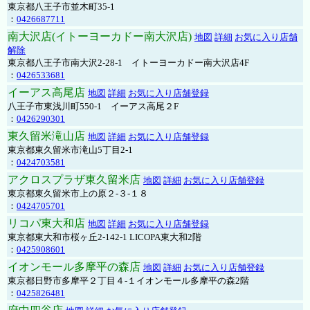
東京都八王子市並木町35-1
：
0426687711
南大沢店(イトーヨーカドー南大沢店)
地図
詳細
お気に入り店舗
解除
東京都八王子市南大沢2-28-1 イトーヨーカドー南大沢店4F
：
0426533681
イーアス高尾店
地図
詳細
お気に入り店舗登録
八王子市東浅川町550-1 イーアス高尾２F
：
0426290301
東久留米滝山店
地図
詳細
お気に入り店舗登録
東京都東久留米市滝山5丁目2-1
：
0424703581
アクロスプラザ東久留米店
地図
詳細
お気に入り店舗登録
東京都東久留米市上の原２-３-１８
：
0424705701
リコパ東大和店
地図
詳細
お気に入り店舗登録
東京都東大和市桜ヶ丘2-142-1 LICOPA東大和2階
：
0425908601
イオンモール多摩平の森店
地図
詳細
お気に入り店舗登録
東京都日野市多摩平２丁目４-１イオンモール多摩平の森2階
：
0425826481