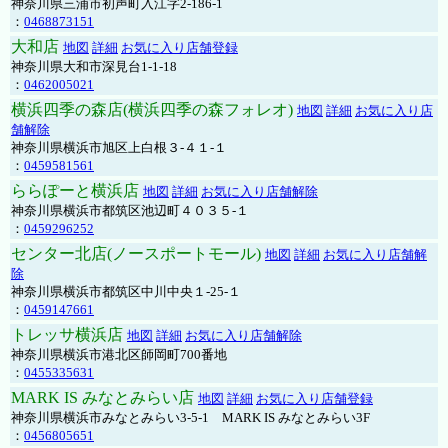
神奈川県三浦市初声町入江字2-186-1
：
0468873151
大和店
地図
詳細
お気に入り店舗登録
神奈川県大和市深見台1-1-18
：
0462005021
横浜四季の森店(横浜四季の森フォレオ)
地図
詳細
お気に入り店
舗解除
神奈川県横浜市旭区上白根３-４１-１
：
0459581561
ららぽーと横浜店
地図
詳細
お気に入り店舗解除
神奈川県横浜市都筑区池辺町４０３５-１
：
0459296252
センター北店(ノースポートモール)
地図
詳細
お気に入り店舗解
除
神奈川県横浜市都筑区中川中央１-25-１
：
0459147661
トレッサ横浜店
地図
詳細
お気に入り店舗解除
神奈川県横浜市港北区師岡町700番地
：
0455335631
MARK IS みなとみらい店
地図
詳細
お気に入り店舗登録
神奈川県横浜市みなとみらい3-5-1 MARK IS みなとみらい3F
：
0456805651