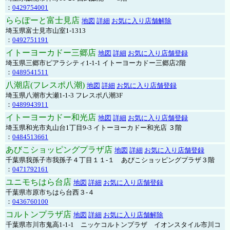
：
0429754001
ららぽーと富士見店
地図
詳細
お気に入り店舗解除
埼玉県富士見市山室1-1313
：
0492751191
イトーヨーカドー三郷店
地図
詳細
お気に入り店舗登録
埼玉県三郷市ピアラシティ1-1-1 イトーヨーカドー三郷店2階
：
0489541511
八潮店(フレスポ八潮)
地図
詳細
お気に入り店舗登録
埼玉県八潮市大瀬1-1-3 フレスポ八潮3F
：
0489943911
イトーヨーカドー和光店
地図
詳細
お気に入り店舗登録
埼玉県和光市丸山台1丁目9-3 イトーヨーカドー和光店 ３階
：
0484513661
あびこショッピングプラザ店
地図
詳細
お気に入り店舗登録
千葉県我孫子市我孫子４丁目１１-１ あびこショッピングプラザ３階
：
0471792161
ユニモちはら台店
地図
詳細
お気に入り店舗登録
千葉県市原市ちはら台西３-４
：
0436760100
コルトンプラザ店
地図
詳細
お気に入り店舗解除
千葉県市川市鬼高1-1-1 ニッケコルトンプラザ イオンスタイル市川コ