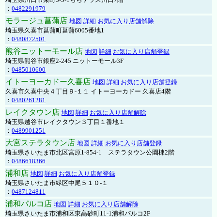
：
0482291979
モラージュ菖蒲店
地図
詳細
お気に入り店舗解除
埼玉県久喜市菖蒲町菖蒲6005番地1
：
0480872501
熊谷ニットーモール店
地図
詳細
お気に入り店舗登録
埼玉県熊谷市銀座2-245 ニットーモール3F
：
0485010600
イトーヨーカドー久喜店
地図
詳細
お気に入り店舗登録
久喜市久喜中央４丁目９-１１ イトーヨーカドー 久喜店4階
：
0480261281
レイクタウン店
地図
詳細
お気に入り店舗解除
埼玉県越谷市レイクタウン３丁目１番地１
：
0489901251
大宮ステラタウン店
地図
詳細
お気に入り店舗登録
埼玉県さいたま市北区宮原1-854-1 ステラタウン公園棟2階
：
0486618366
浦和店
地図
詳細
お気に入り店舗登録
埼玉県さいたま市緑区中尾５１０-１
：
0487124811
浦和パルコ店
地図
詳細
お気に入り店舗解除
埼玉県さいたま市浦和区東高砂町11-1浦和パルコ2F