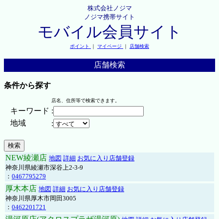
株式会社ノジマ
ノジマ携帯サイト
モバイル会員サイト
ポイント
｜
マイページ
｜
店舗検索
店舗検索
条件から探す
店名、住所等で検索できます。
キーワード
:
地域
:
NEW綾瀬店
地図
詳細
お気に入り店舗登録
神奈川県綾瀬市深谷上2-3-9
：
0467795279
厚木本店
地図
詳細
お気に入り店舗登録
神奈川県厚木市岡田3005
：
0462201721