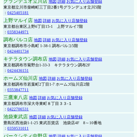
グランデュオ立川店
地図
詳細
お気に入り店舗登録
東京都立川市柴崎町三丁目2番1号グランデュオ立川5階
：
0425405181
上野マルイ店
地図
詳細
お気に入り店舗登録
東京都台東区上野6丁目15-1 上野マルイ7階
：
0358344971
調布パルコ店
地図
詳細
お気に入り店舗登録
東京都調布市小島町 1-38-1 調布パルコ5階
：
0424401734
キテラタウン調布店
地図
詳細
お気に入り店舗登録
東京都調布市菊野台1-33-3 キテラタウン調布2F
：
0424436151
ホームズ仙川店
地図
詳細
お気に入り店舗登録
東京都調布市若葉町2丁目1-7 ホームズ仙川店2階
：
0353847711
三鷹東八店
地図
詳細
お気に入り店舗登録
東京都調布市深大寺東町８丁目３３-１
：
0422706531
池袋東武店
地図
詳細
お気に入り店舗登録
豊島区西池袋1-1-25 東武百貨店 池袋店4F 8～10番地
：
0359531011
パークシティ中野店
地図
詳細
お気に入り店舗登録