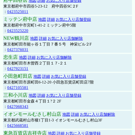
府中四谷店
地図
詳細
お気に入り店舗登録
東京都府中市四谷5-23-12 府中四谷SC２F
：
0423525011
ミッテン府中店
地図
詳細
お気に入り店舗登録
東京都府中市宮町1-41-2 ミッテン府中5階
：
0423525220
NEW鶴川店
地図
詳細
お気に入り店舗解除
東京都町田市能ヶ谷１丁目７番５号 神栄ビル２F
：
0427376031
忠生店
地図
詳細
お気に入り店舗解除
東京都町田市木曽西２丁目１７-２１
：
0427923151
小田急町田店
地図
詳細
お気に入り店舗登録
東京都町田市原町田6-12-20 小田急百貨店町田店7階
：
0427105581
三和小川店
地図
詳細
お気に入り店舗登録
東京都町田市金森４丁目１?２ 2F
：
0427068343
イオンモールむさし村山店
地図
詳細
お気に入り店舗解除
東京都武蔵村山市榎1丁目1-3 イオンモールむさし村山3F
：
0425668581
東急百貨店吉祥寺店
地図
詳細
お気に入り店舗登録