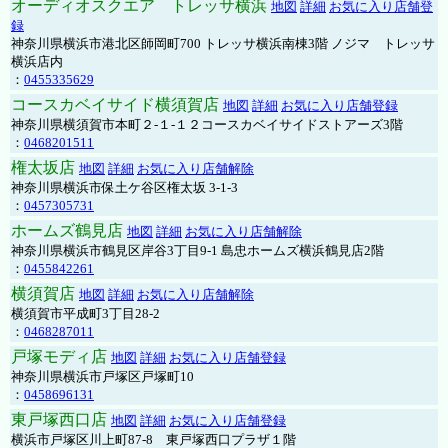
オーディオスクエア トレッサ横浜
地図
詳細
お気に入り店舗登
録
神奈川県横浜市港北区師岡町700 トレッサ横浜南棟3階 ノジマ トレッサ
横浜店内
：
0455335629
コースカベイサイド横須賀店
地図
詳細
お気に入り店舗登録
神奈川県横須賀市本町２-１-１２コースカベイサイドストアーズ3階
：
0468201511
権太坂店
地図
詳細
お気に入り店舗解除
神奈川県横浜市保土ケ谷区権太坂 3-1-3
：
0457305731
ホームズ鶴見店
地図
詳細
お気に入り店舗解除
神奈川県横浜市鶴見区岸谷3丁目9-1 島忠ホームズ横浜鶴見店2階
：
0455842261
横須賀店
地図
詳細
お気に入り店舗解除
横須賀市平成町3丁目28-2
：
0468287011
戸塚モディ店
地図
詳細
お気に入り店舗登録
神奈川県横浜市戸塚区戸塚町10
：
0458696131
東戸塚西口店
地図
詳細
お気に入り店舗登録
横浜市戸塚区川上町87-8 東戸塚西口プラザ１階