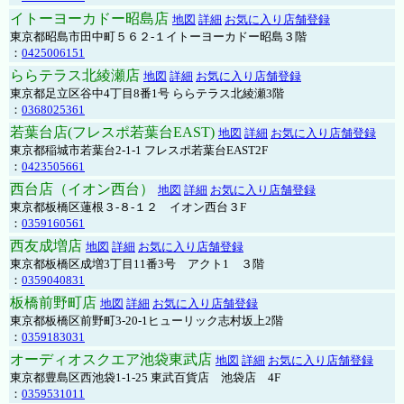
イトーヨーカドー昭島店
地図
詳細
お気に入り店舗登録
東京都昭島市田中町５６２-１イトーヨーカドー昭島３階
：
0425006151
ららテラス北綾瀬店
地図
詳細
お気に入り店舗登録
東京都足立区谷中4丁目8番1号 ららテラス北綾瀬3階
：
0368025361
若葉台店(フレスポ若葉台EAST)
地図
詳細
お気に入り店舗登録
東京都稲城市若葉台2-1-1 フレスポ若葉台EAST2F
：
0423505661
西台店（イオン西台）
地図
詳細
お気に入り店舗登録
東京都板橋区蓮根３-８-１２ イオン西台３F
：
0359160561
西友成増店
地図
詳細
お気に入り店舗登録
東京都板橋区成増3丁目11番3号 アクト1 ３階
：
0359040831
板橋前野町店
地図
詳細
お気に入り店舗登録
東京都板橋区前野町3-20-1ヒューリック志村坂上2階
：
0359183031
オーディオスクエア池袋東武店
地図
詳細
お気に入り店舗登録
東京都豊島区西池袋1-1-25 東武百貨店 池袋店 4F
：
0359531011