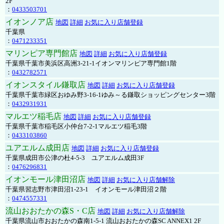
2F
：
0433503701
イオンノア店
地図
詳細
お気に入り店舗登録
千葉県
：
0471233351
マリンピア専門館店
地図
詳細
お気に入り店舗登録
千葉県千葉市美浜区高洲3-21-1イオンマリンピア専門館1階
：
0432782571
イオンスタイル鎌取店
地図
詳細
お気に入り店舗登録
千葉県千葉市緑区おゆみ野3-16-1ゆみ～る鎌取ショッピングセンター3階
：
0432931931
マルエツ稲毛店
地図
詳細
お気に入り店舗登録
千葉県千葉市稲毛区小仲台7-2-1マルエツ稲毛3階
：
0433103860
ユアエルム成田店
地図
詳細
お気に入り店舗登録
千葉県成田市公津の杜4-5-3 ユアエルム成田3F
：
0476296831
イオンモール津田沼店
地図
詳細
お気に入り店舗解除
千葉県習志野市津田沼1-23-1 イオンモール津田沼２階
：
0474557331
流山おおたかの森S・C店
地図
詳細
お気に入り店舗解除
千葉県流山市おおたかの森南1-5-1 流山おおたかの森SC ANNEX1 2F