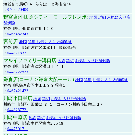
海老名市扇町13-1 ららぽーと海老名4F
：
0462920400
鴨宮店(小田原シティーモールフレスポ)
地図
詳細
お気に入り店
舗解除
神奈川県小田原市前川１２０
：
0465452345
宮前店
地図
詳細
お気に入り店舗解除
神奈川県川崎市宮前区馬絹1丁目9番地5号
：
0448718371
マルイファミリー溝口店
地図
詳細
お気に入り店舗解除
神奈川県川崎市高津区溝口１-４-１
：
0448222525
鎌倉店(コーナン鎌倉大船モール)
地図
詳細
お気に入り店舗解除
神奈川県鎌倉市岡本１１８８番地１
：
0467421422
川崎小田栄店
地図
詳細
お気に入り店舗解除
川崎市川崎区小田栄２‐３‐１ コーナン川崎小田栄店２Ｆ
：
0443287721
川崎中原店
地図
詳細
お気に入り店舗解除
神奈川県川崎市中原区宮内2-25-18
：
0447501711