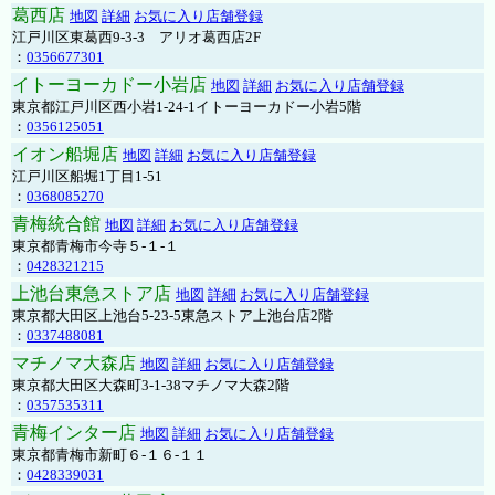
葛西店
地図
詳細
お気に入り店舗登録
江戸川区東葛西9-3-3 アリオ葛西店2F
：
0356677301
イトーヨーカドー小岩店
地図
詳細
お気に入り店舗登録
東京都江戸川区西小岩1-24-1イトーヨーカドー小岩5階
：
0356125051
イオン船堀店
地図
詳細
お気に入り店舗登録
江戸川区船堀1丁目1-51
：
0368085270
青梅統合館
地図
詳細
お気に入り店舗登録
東京都青梅市今寺５-１-１
：
0428321215
上池台東急ストア店
地図
詳細
お気に入り店舗登録
東京都大田区上池台5-23-5東急ストア上池台店2階
：
0337488081
マチノマ大森店
地図
詳細
お気に入り店舗登録
東京都大田区大森町3-1-38マチノマ大森2階
：
0357535311
青梅インター店
地図
詳細
お気に入り店舗登録
東京都青梅市新町６-１６-１１
：
0428339031