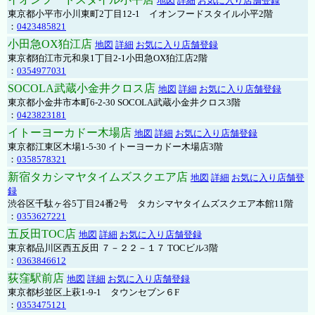
地図
詳細
お気に入り店舗登録
東京都小平市小川東町2丁目12-1 イオンフードスタイル小平2階
：
0423485821
小田急OX狛江店
地図
詳細
お気に入り店舗登録
東京都狛江市元和泉1丁目2-1小田急OX狛江店2階
：
0354977031
SOCOLA武蔵小金井クロス店
地図
詳細
お気に入り店舗登録
東京都小金井市本町6-2-30 SOCOLA武蔵小金井クロス3階
：
0423823181
イトーヨーカドー木場店
地図
詳細
お気に入り店舗登録
東京都江東区木場1-5-30 イトーヨーカドー木場店3階
：
0358578321
新宿タカシマヤタイムズスクエア店
地図
詳細
お気に入り店舗登
録
渋谷区千駄ヶ谷5丁目24番2号 タカシマヤタイムズスクエア本館11階
：
0353627221
五反田TOC店
地図
詳細
お気に入り店舗登録
東京都品川区西五反田 ７－２２－１７ TOCビル3階
：
0363846612
荻窪駅前店
地図
詳細
お気に入り店舗登録
東京都杉並区上萩1-9-1 タウンセブン６F
：
0353475121