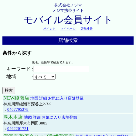
株式会社ノジマ
ノジマ携帯サイト
モバイル会員サイト
ポイント
｜
マイページ
｜
店舗検索
店舗検索
条件から探す
店名、住所等で検索できます。
キーワード
:
地域
:
NEW綾瀬店
地図
詳細
お気に入り店舗登録
神奈川県綾瀬市深谷上2-3-9
：
0467795279
厚木本店
地図
詳細
お気に入り店舗登録
神奈川県厚木市岡田3005
：
0462201721