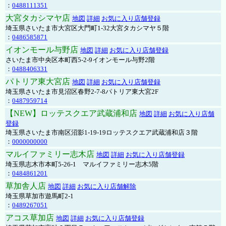
：
0488111351
大宮タカシマヤ店
地図
詳細
お気に入り店舗登録
埼玉県さいたま市大宮区大門町1-32大宮タカシマヤ５階
：
0486585871
イオンモール与野店
地図
詳細
お気に入り店舗登録
さいたま市中央区本町西5-2-9イオンモール与野2階
：
0488406331
パトリア東大宮店
地図
詳細
お気に入り店舗登録
埼玉県さいたま市見沼区春野2-7-8パトリア東大宮2F
：
0487959714
【NEW】ロッテスクエア武蔵浦和店
地図
詳細
お気に入り店舗
登録
埼玉県さいたま市南区沼影1-19-19ロッテスクエア武蔵浦和店３階
：
0000000000
マルイファミリー志木店
地図
詳細
お気に入り店舗登録
埼玉県志木市本町5-26-1 マルイファミリー志木5階
：
0484861201
草加舎人店
地図
詳細
お気に入り店舗解除
埼玉県草加市遊馬町2-1
：
0489267051
アコス草加店
地図
詳細
お気に入り店舗登録