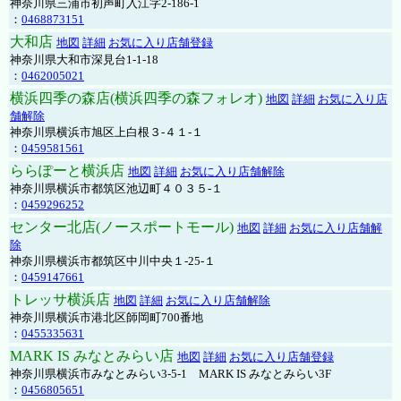
神奈川県三浦市初声町入江字2-186-1
：
0468873151
大和店
地図
詳細
お気に入り店舗登録
神奈川県大和市深見台1-1-18
：
0462005021
横浜四季の森店(横浜四季の森フォレオ)
地図
詳細
お気に入り店
舗解除
神奈川県横浜市旭区上白根３-４１-１
：
0459581561
ららぽーと横浜店
地図
詳細
お気に入り店舗解除
神奈川県横浜市都筑区池辺町４０３５-１
：
0459296252
センター北店(ノースポートモール)
地図
詳細
お気に入り店舗解
除
神奈川県横浜市都筑区中川中央１-25-１
：
0459147661
トレッサ横浜店
地図
詳細
お気に入り店舗解除
神奈川県横浜市港北区師岡町700番地
：
0455335631
MARK IS みなとみらい店
地図
詳細
お気に入り店舗登録
神奈川県横浜市みなとみらい3-5-1 MARK IS みなとみらい3F
：
0456805651