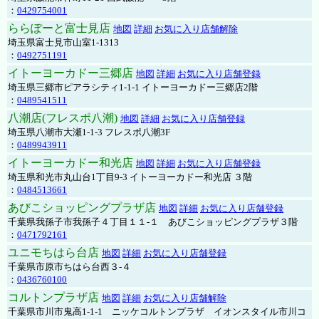
：
0429754001
ららぽーと富士見店
地図
詳細
お気に入り店舗解除
埼玉県富士見市山室1-1313
：
0492751191
イトーヨーカドー三郷店
地図
詳細
お気に入り店舗登録
埼玉県三郷市ピアラシティ1-1-1 イトーヨーカドー三郷店2階
：
0489541511
八潮店(フレスポ八潮)
地図
詳細
お気に入り店舗登録
埼玉県八潮市大瀬1-1-3 フレスポ八潮3F
：
0489943911
イトーヨーカドー和光店
地図
詳細
お気に入り店舗登録
埼玉県和光市丸山台1丁目9-3 イトーヨーカドー和光店 ３階
：
0484513661
あびこショッピングプラザ店
地図
詳細
お気に入り店舗登録
千葉県我孫子市我孫子４丁目１１-１ あびこショッピングプラザ３階
：
0471792161
ユニモちはら台店
地図
詳細
お気に入り店舗登録
千葉県市原市ちはら台西３-４
：
0436760100
コルトンプラザ店
地図
詳細
お気に入り店舗解除
千葉県市川市鬼高1-1-1 ニッケコルトンプラザ イオンスタイル市川コ