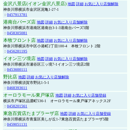
金沢八景店(イオン金沢八景店)
地図
詳細
お気に入り店舗解除
神奈川県横浜市金沢区泥亀1-27-1
：
0457913781
港南台バーズ店
地図
詳細
お気に入り店舗解除
神奈川県横浜市港南区港南台3-1-3港南台バーズ5階
：
0458305081
本牧フロント店
地図
詳細
お気に入り店舗解除
神奈川県横浜市中区小港町2丁目100-4 本牧フロント 2階
：
0456281195
イオン三ツ境店
地図
詳細
お気に入り店舗解除
神奈川県横浜市瀬谷区三ッ境7-1イオン三ツ境店2階
：
0453600111
野比店
地図
詳細
お気に入り店舗解除
神奈川県横須賀市野比1-5-1
：
0468393611
オーロラモール東戸塚店
地図
詳細
お気に入り店舗登録
横浜市戸塚区品濃町536-1 オーロラモール東戸塚アネックス2F
：
0458201561
東急百貨店たまプラーザ店
地図
詳細
お気に入り店舗登録
神奈川県横浜市青葉区美しが丘1-7東急百貨店たまプラーザ5階
：
0459051131