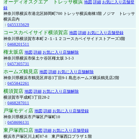
オーディオスクエア トレッサ横浜
地図
詳細
お気に入り店舗登
録
神奈川県横浜市港北区師岡町700 トレッサ横浜南棟3階 ノジマ トレッサ
横浜店内
：
0455335629
コースカベイサイド横須賀店
地図
詳細
お気に入り店舗登録
神奈川県横須賀市本町２-１-１２コースカベイサイドストアーズ3階
：
0468201511
権太坂店
地図
詳細
お気に入り店舗解除
神奈川県横浜市保土ケ谷区権太坂 3-1-3
：
0457305731
ホームズ鶴見店
地図
詳細
お気に入り店舗解除
神奈川県横浜市鶴見区岸谷3丁目9-1 島忠ホームズ横浜鶴見店2階
：
0455842261
横須賀店
地図
詳細
お気に入り店舗解除
横須賀市平成町3丁目28-2
：
0468287011
戸塚モディ店
地図
詳細
お気に入り店舗登録
神奈川県横浜市戸塚区戸塚町10
：
0458696131
東戸塚西口店
地図
詳細
お気に入り店舗登録
横浜市戸塚区川上町87-8 東戸塚西口プラザ１階