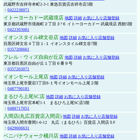
武蔵野市吉祥寺本町2-3-1 東急百貨店吉祥寺店5階
：
0422238971
イトーヨーカドー武蔵境店
地図
詳細
お気に入り店舗登録
東京都武蔵野市境南町２丁目３?６ イトーヨーカドー 武蔵境店 西館5階
：
0422303081
イオンスタイル碑文谷店
地図
詳細
お気に入り店舗登録
目黒区碑文谷４丁目１-１ イオンスタイル碑文谷7階
：
0357208661
フレル・ウィズ自由が丘店
地図
詳細
お気に入り店舗登録
東京都目黒区自由が丘１丁目６番９号
：
0357263071
イオンモール上尾店
地図
詳細
お気に入り店舗登録
埼玉県上尾市愛宕3丁目8-１号イオンモール上尾２階
：
0487790181
まるひろ上尾SC店
地図
詳細
お気に入り店舗登録
埼玉県上尾市宮本町1-1 まるひろ上尾SC店5階
：
0488717051
入間店(丸広百貨店入間店)
地図
詳細
お気に入り店舗登録
埼玉県入間市豊岡1-6-12 丸広（まるひろ）百貨店 入間店５F
：
0429606631
ベニバナウォーク桶川店
地図
詳細
お気に入り店舗登録