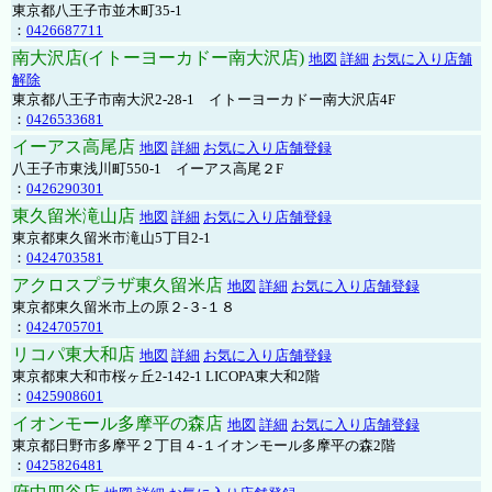
東京都八王子市並木町35-1
：
0426687711
南大沢店(イトーヨーカドー南大沢店)
地図
詳細
お気に入り店舗
解除
東京都八王子市南大沢2-28-1 イトーヨーカドー南大沢店4F
：
0426533681
イーアス高尾店
地図
詳細
お気に入り店舗登録
八王子市東浅川町550-1 イーアス高尾２F
：
0426290301
東久留米滝山店
地図
詳細
お気に入り店舗登録
東京都東久留米市滝山5丁目2-1
：
0424703581
アクロスプラザ東久留米店
地図
詳細
お気に入り店舗登録
東京都東久留米市上の原２-３-１８
：
0424705701
リコパ東大和店
地図
詳細
お気に入り店舗登録
東京都東大和市桜ヶ丘2-142-1 LICOPA東大和2階
：
0425908601
イオンモール多摩平の森店
地図
詳細
お気に入り店舗登録
東京都日野市多摩平２丁目４-１イオンモール多摩平の森2階
：
0425826481