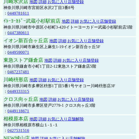
川崎水沢店
地図
詳細
お気に入り店舗登録
神奈川県川崎市宮前区水沢2丁目3番8号
：
0449781611
ｲﾄｰﾖｰｶﾄﾞｰ武蔵小杉駅前店
地図
詳細
お気に入り店舗登録
神奈川県川崎市中原区小杉町3-420イトーヨーカドー武蔵小杉駅前店5階
：
0447380611
イオン新百合ヶ丘店
地図
詳細
お気に入り店舗登録
神奈川県川崎市麻生区上麻生1-19イオン新百合ヶ丘5F
：
0449590071
東急ストア鎌倉店
地図
詳細
お気に入り店舗登録
神奈川県鎌倉市小町1丁目2-12東急ストア鎌倉店5階
：
0467237481
川崎枡形店
地図
詳細
お気に入り店舗登録
神奈川県川崎市多摩区枡形1丁目5番1号ヤオコー川崎枡形店3F
：
0449333315
クロス向ヶ丘店
地図
詳細
お気に入り店舗登録
神奈川県川崎市多摩区登戸2779-1 クロス向ヶ丘3階
：
0449118671
相模原本店
地図
詳細
お気に入り店舗解除
神奈川県相模原市横山１-１-１
：
0427531516
NEW城山店
地図
詳細
お気に入り店舗解除