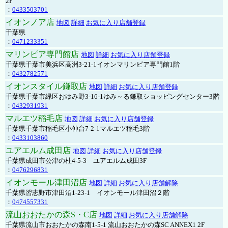
2F
：
0433503701
イオンノア店
地図
詳細
お気に入り店舗登録
千葉県
：
0471233351
マリンピア専門館店
地図
詳細
お気に入り店舗登録
千葉県千葉市美浜区高洲3-21-1イオンマリンピア専門館1階
：
0432782571
イオンスタイル鎌取店
地図
詳細
お気に入り店舗登録
千葉県千葉市緑区おゆみ野3-16-1ゆみ～る鎌取ショッピングセンター3階
：
0432931931
マルエツ稲毛店
地図
詳細
お気に入り店舗登録
千葉県千葉市稲毛区小仲台7-2-1マルエツ稲毛3階
：
0433103860
ユアエルム成田店
地図
詳細
お気に入り店舗登録
千葉県成田市公津の杜4-5-3 ユアエルム成田3F
：
0476296831
イオンモール津田沼店
地図
詳細
お気に入り店舗解除
千葉県習志野市津田沼1-23-1 イオンモール津田沼２階
：
0474557331
流山おおたかの森S・C店
地図
詳細
お気に入り店舗解除
千葉県流山市おおたかの森南1-5-1 流山おおたかの森SC ANNEX1 2F