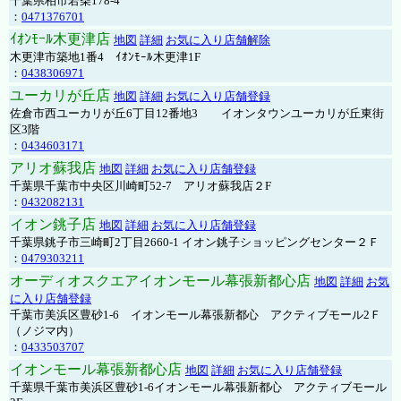
千葉県柏市若柴178-4
：
0471376701
ｲｵﾝﾓｰﾙ木更津店
地図
詳細
お気に入り店舗解除
木更津市築地1番4 ｲｵﾝﾓｰﾙ木更津1F
：
0438306971
ユーカリが丘店
地図
詳細
お気に入り店舗登録
佐倉市西ユーカリが丘6丁目12番地3 イオンタウンユーカリが丘東街
区3階
：
0434603171
アリオ蘇我店
地図
詳細
お気に入り店舗登録
千葉県千葉市中央区川崎町52-7 アリオ蘇我店２F
：
0432082131
イオン銚子店
地図
詳細
お気に入り店舗登録
千葉県銚子市三崎町2丁目2660-1 イオン銚子ショッピングセンター２Ｆ
：
0479303211
オーディオスクエアイオンモール幕張新都心店
地図
詳細
お気
に入り店舗登録
千葉市美浜区豊砂1-6 イオンモール幕張新都心 アクティブモール2Ｆ
（ノジマ内）
：
0433503707
イオンモール幕張新都心店
地図
詳細
お気に入り店舗登録
千葉県千葉市美浜区豊砂1-6イオンモール幕張新都心 アクティブモール