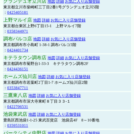
グランデュオ立川店
地図
詳細
お気に入り店舗登録
東京都立川市柴崎町三丁目2番1号グランデュオ立川5階
：
0425405181
上野マルイ店
地図
詳細
お気に入り店舗登録
東京都台東区上野6丁目15-1 上野マルイ7階
：
0358344971
調布パルコ店
地図
詳細
お気に入り店舗登録
東京都調布市小島町 1-38-1 調布パルコ5階
：
0424401734
キテラタウン調布店
地図
詳細
お気に入り店舗登録
東京都調布市菊野台1-33-3 キテラタウン調布2F
：
0424436151
ホームズ仙川店
地図
詳細
お気に入り店舗登録
東京都調布市若葉町2丁目1-7 ホームズ仙川店2階
：
0353847711
三鷹東八店
地図
詳細
お気に入り店舗登録
東京都調布市深大寺東町８丁目３３-１
：
0422706531
池袋東武店
地図
詳細
お気に入り店舗登録
豊島区西池袋1-1-25 東武百貨店 池袋店4F 8～10番地
：
0359531011
パークシティ中野店
地図
詳細
お気に入り店舗登録