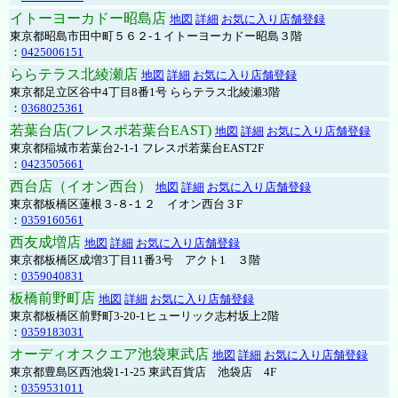
イトーヨーカドー昭島店
地図
詳細
お気に入り店舗登録
東京都昭島市田中町５６２-１イトーヨーカドー昭島３階
：
0425006151
ららテラス北綾瀬店
地図
詳細
お気に入り店舗登録
東京都足立区谷中4丁目8番1号 ららテラス北綾瀬3階
：
0368025361
若葉台店(フレスポ若葉台EAST)
地図
詳細
お気に入り店舗登録
東京都稲城市若葉台2-1-1 フレスポ若葉台EAST2F
：
0423505661
西台店（イオン西台）
地図
詳細
お気に入り店舗登録
東京都板橋区蓮根３-８-１２ イオン西台３F
：
0359160561
西友成増店
地図
詳細
お気に入り店舗登録
東京都板橋区成増3丁目11番3号 アクト1 ３階
：
0359040831
板橋前野町店
地図
詳細
お気に入り店舗登録
東京都板橋区前野町3-20-1ヒューリック志村坂上2階
：
0359183031
オーディオスクエア池袋東武店
地図
詳細
お気に入り店舗登録
東京都豊島区西池袋1-1-25 東武百貨店 池袋店 4F
：
0359531011