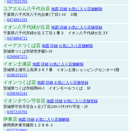
：
0477035701
ユアエルム八千代台店
地図
詳細
お気に入り店舗解除
千葉県八千代市八千代台東1丁目1-10 ３階
：
0474861191
イオン八千代緑が丘店
地図
詳細
お気に入り店舗登録
千葉県八千代市緑が丘２丁目１番３ イオン八千代緑が丘３F
：
0474804711
イーアスつくば店
地図
詳細
お気に入り店舗解除
茨城県つくば市研究学園5-19
：
0298687271
イオン土浦店
地図
詳細
お気に入り店舗解除
茨城県土浦市上高津３６７番 イオン土浦ショッピングセンター1階
：
0298355251
イオンつくば店
地図
詳細
お気に入り店舗登録
茨城県つくば市稲岡66-1 イオンモールつくば 3F
：
0298392241
イオンタウン守谷店
地図
詳細
お気に入り店舗登録
茨城県守谷市百合ヶ丘3丁目249-1ｲｵﾝﾀｳﾝ守谷・2F
：
0297210701
伊東店
地図
詳細
お気に入り店舗解除
静岡県伊東市鎌田１２８８-１
：
0557353001