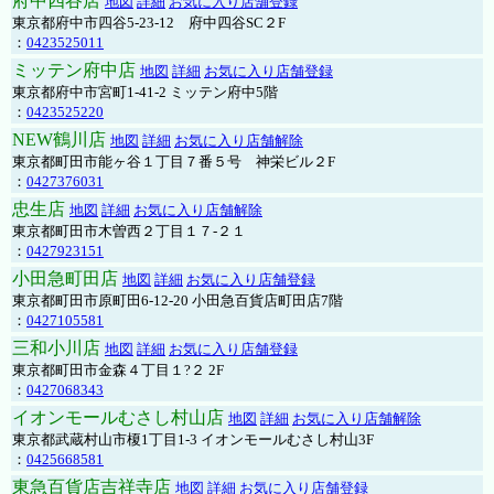
府中四谷店
地図
詳細
お気に入り店舗登録
東京都府中市四谷5-23-12 府中四谷SC２F
：
0423525011
ミッテン府中店
地図
詳細
お気に入り店舗登録
東京都府中市宮町1-41-2 ミッテン府中5階
：
0423525220
NEW鶴川店
地図
詳細
お気に入り店舗解除
東京都町田市能ヶ谷１丁目７番５号 神栄ビル２F
：
0427376031
忠生店
地図
詳細
お気に入り店舗解除
東京都町田市木曽西２丁目１７-２１
：
0427923151
小田急町田店
地図
詳細
お気に入り店舗登録
東京都町田市原町田6-12-20 小田急百貨店町田店7階
：
0427105581
三和小川店
地図
詳細
お気に入り店舗登録
東京都町田市金森４丁目１?２ 2F
：
0427068343
イオンモールむさし村山店
地図
詳細
お気に入り店舗解除
東京都武蔵村山市榎1丁目1-3 イオンモールむさし村山3F
：
0425668581
東急百貨店吉祥寺店
地図
詳細
お気に入り店舗登録