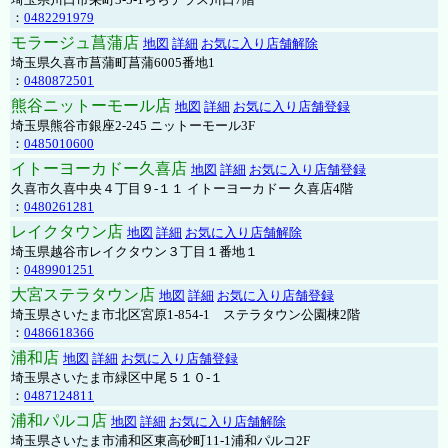
：
0482291979
モラージュ菖蒲店
地図
詳細
お気に入り店舗解除
埼玉県久喜市菖蒲町菖蒲6005番地1
：
0480872501
熊谷ニットーモール店
地図
詳細
お気に入り店舗登録
埼玉県熊谷市銀座2-245 ニットーモール3F
：
0485010600
イトーヨーカドー久喜店
地図
詳細
お気に入り店舗登録
久喜市久喜中央４丁目９-１１ イトーヨーカドー 久喜店4階
：
0480261281
レイクタウン店
地図
詳細
お気に入り店舗解除
埼玉県越谷市レイクタウン３丁目１番地１
：
0489901251
大宮ステラタウン店
地図
詳細
お気に入り店舗登録
埼玉県さいたま市北区宮原1-854-1 ステラタウン公園棟2階
：
0486618366
浦和店
地図
詳細
お気に入り店舗登録
埼玉県さいたま市緑区中尾５１０-１
：
0487124811
浦和パルコ店
地図
詳細
お気に入り店舗解除
埼玉県さいたま市浦和区東高砂町11-1浦和パルコ2F