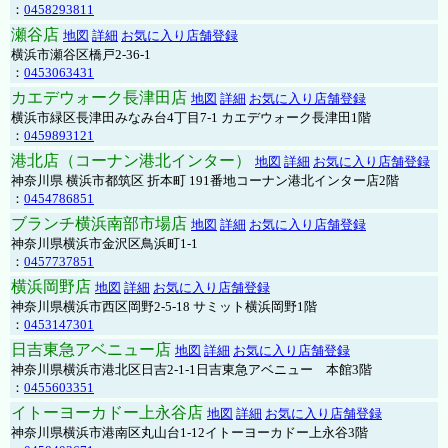
：
0458293811
瀬谷店
地図
詳細
お気に入り店舗登録
横浜市瀬谷区橋戸2-36-1
：
0453063431
カエデウォーク長津田店
地図
詳細
お気に入り店舗登録
横浜市緑区長津田みなみ台4丁目7-1 カエデウォーク長津田1階
：
0459893121
港北店（コーナン港北インター）
地図
詳細
お気に入り店舗登録
神奈川県 横浜市都筑区 折本町 191番地コーナン港北インター店2階
：
0454786851
ブランチ横浜南部市場店
地図
詳細
お気に入り店舗登録
神奈川県横浜市金沢区鳥浜町1-1
：
0457737851
横浜岡野店
地図
詳細
お気に入り店舗登録
神奈川県横浜市西区岡野2-5-18 サミット横浜岡野1階
：
0453147301
日吉東急アベニュー店
地図
詳細
お気に入り店舗登録
神奈川県横浜市港北区日吉2-1-1日吉東急アベニュー 本館3階
：
0455603351
イトーヨーカドー上永谷店
地図
詳細
お気に入り店舗登録
神奈川県横浜市港南区丸山台1-12イトーヨーカドー上永谷3階