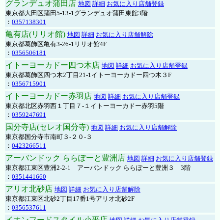
グランデュオ蒲田店
地図
詳細
お気に入り店舗登録
東京都大田区蒲田5-13-1グランデュオ蒲田東館3階
：
0357138301
亀有店(リリオ館)
地図
詳細
お気に入り店舗解除
東京都葛飾区亀有3-26-1リリオ館4F
：
0356506181
イトーヨーカドー四つ木店
地図
詳細
お気に入り店舗登録
東京都葛飾区四つ木2丁目21-1イトーヨーカドー四つ木３F
：
0356715901
イトーヨーカドー赤羽店
地図
詳細
お気に入り店舗登録
東京都北区赤羽西１丁目７-１イトーヨーカドー赤羽5階
：
0359247691
国分寺店(セレオ国分寺)
地図
詳細
お気に入り店舗解除
東京都国分寺市南町３-２０-３
：
0423266511
アーバンドック ららぽーと豊洲店
地図
詳細
お気に入り店舗登録
東京都江東区豊洲2-2-1 アーバンドック ららぽーと豊洲３ 3階
：
0351441660
アリオ北砂店
地図
詳細
お気に入り店舗解除
東京都江東区北砂2丁目17番1号アリオ北砂2F
：
0356537611
イオンフードスタイル小平店