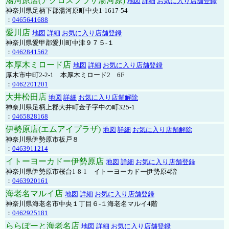
湯河原店(アクロスプラザ湯河原)
地図
詳細
お気に入り店舗登録
神奈川県足柄下郡湯河原町中央1-1617-54
：
0465641688
愛川店
地図
詳細
お気に入り店舗登録
神奈川県愛甲郡愛川町中津９７５-１
：
0462841562
本厚木ミロード店
地図
詳細
お気に入り店舗登録
厚木市中町2-2-1 本厚木ミロード2 6F
：
0462201201
大井松田店
地図
詳細
お気に入り店舗解除
神奈川県足柄上郡大井町金子字中の町325-1
：
0465828168
伊勢原店(エムアイプラザ)
地図
詳細
お気に入り店舗解除
神奈川県伊勢原市板戸８
：
0463911214
イトーヨーカドー伊勢原店
地図
詳細
お気に入り店舗登録
神奈川県伊勢原市桜台1-8-1 イトーヨーカドー伊勢原4階
：
0463920161
海老名マルイ店
地図
詳細
お気に入り店舗登録
神奈川県海老名市中央１丁目６-１海老名マルイ4階
：
0462925181
ららぽーと海老名店
地図
詳細
お気に入り店舗登録