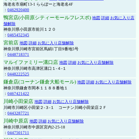
海老名市扇町13-1 ららぽーと海老名4F
：
0462920400
鴨宮店(小田原シティーモールフレスポ)
地図
詳細
お気に入り店
舗解除
神奈川県小田原市前川１２０
：
0465452345
宮前店
地図
詳細
お気に入り店舗解除
神奈川県川崎市宮前区馬絹1丁目9番地5号
：
0448718371
マルイファミリー溝口店
地図
詳細
お気に入り店舗解除
神奈川県川崎市高津区溝口１-４-１
：
0448222525
鎌倉店(コーナン鎌倉大船モール)
地図
詳細
お気に入り店舗解除
神奈川県鎌倉市岡本１１８８番地１
：
0467421422
川崎小田栄店
地図
詳細
お気に入り店舗解除
川崎市川崎区小田栄２‐３‐１ コーナン川崎小田栄店２Ｆ
：
0443287721
川崎中原店
地図
詳細
お気に入り店舗解除
神奈川県川崎市中原区宮内2-25-18
：
0447501711