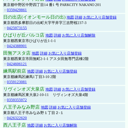
東京都中野区中野四丁目14 番1 号 PARKCITY NAKANO 201
：
0359429861
日の出店(イオンモール日の出)
地図
詳細
お気に入り店舗登録
東京都西多摩郡日の出町大字平井字三吉野桜237-3
：
0425973155
ひばりが丘パルコ店
地図
詳細
お気に入り店舗解除
東京都西東京市ひばりが丘1-1-1
：
0424388901
田無アスタ店
地図
詳細
お気に入り店舗登録
東京都西東京市田無町2-1-1 アスタ田無専門店棟2階
：
0424606121
練馬駅前店
地図
詳細
お気に入り店舗登録
東京都練馬区練馬1丁目3-10 2階
：
0359123081
リヴィンオズ大泉店
地図
詳細
お気に入り店舗登録
東京都練馬区東大泉2-10-11 リヴィンオズ大泉4階
：
0359355972
八王子みなみ野店
地図
詳細
お気に入り店舗登録
東京都八王子市みなみ野１丁目２-１
：
0426322620
西八王子店
地図
詳細
お気に入り店舗解除