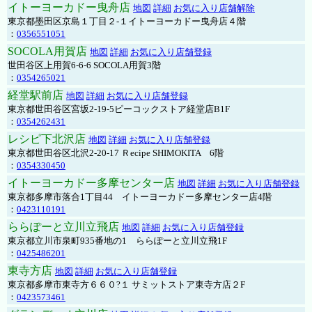
イトーヨーカドー曳舟店
地図
詳細
お気に入り店舗解除
東京都墨田区京島１丁目２-１イトーヨーカドー曳舟店４階
：
0356551051
SOCOLA用賀店
地図
詳細
お気に入り店舗登録
世田谷区上用賀6-6-6 SOCOLA用賀3階
：
0354265021
経堂駅前店
地図
詳細
お気に入り店舗登録
東京都世田谷区宮坂2-19-5ピーコックストア経堂店B1F
：
0354262431
レシピ下北沢店
地図
詳細
お気に入り店舗登録
東京都世田谷区北沢2-20-17 Ｒecipe SHIMOKITA 6階
：
0354330450
イトーヨーカドー多摩センター店
地図
詳細
お気に入り店舗登録
東京都多摩市落合1丁目44 イトーヨーカドー多摩センター店4階
：
0423110191
ららぽーと立川立飛店
地図
詳細
お気に入り店舗登録
東京都立川市泉町935番地の1 ららぽーと立川立飛1F
：
0425486201
東寺方店
地図
詳細
お気に入り店舗登録
東京都多摩市東寺方６６０?１ サミットストア東寺方店２F
：
0423573461