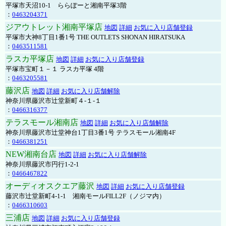
平塚市天沼10-1 ららぽーと湘南平塚3階
：
0463204371
ジアウトレット湘南平塚店
地図
詳細
お気に入り店舗登録
平塚市大神8丁目1番1号 THE OUTLETS SHONAN HIRATSUKA
：
0463511581
ラスカ平塚店
地図
詳細
お気に入り店舗登録
平塚市宝町１－１ ラスカ平塚 4階
：
0463205581
藤沢店
地図
詳細
お気に入り店舗解除
神奈川県藤沢市辻堂新町４-１-１
：
0466316377
テラスモール湘南店
地図
詳細
お気に入り店舗解除
神奈川県藤沢市辻堂神台1丁目3番1号 テラスモール湘南4F
：
0466381251
NEW湘南台店
地図
詳細
お気に入り店舗解除
神奈川県藤沢市円行1-2-1
：
0466467822
オーディオスクエア藤沢
地図
詳細
お気に入り店舗登録
藤沢市辻堂新町4-1-1 湘南モールFILL2F（ノジマ内）
：
0466310603
三浦店
地図
詳細
お気に入り店舗登録