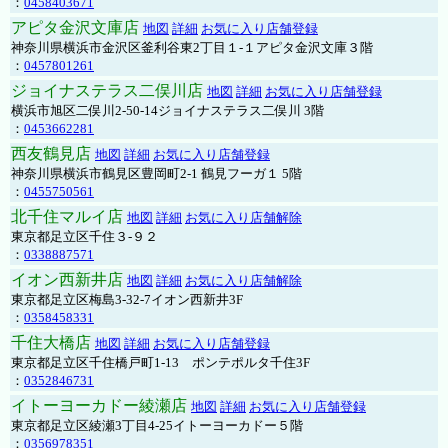
：
0458403671
アピタ金沢文庫店
地図
詳細
お気に入り店舗登録
神奈川県横浜市金沢区釜利谷東2丁目１-１アピタ金沢文庫３階
：
0457801261
ジョイナステラス二俣川店
地図
詳細
お気に入り店舗登録
横浜市旭区二俣川2-50-14ジョイナステラス二俣川 3階
：
0453662281
西友鶴見店
地図
詳細
お気に入り店舗登録
神奈川県横浜市鶴見区豊岡町2-1 鶴見フーガ１ 5階
：
0455750561
北千住マルイ店
地図
詳細
お気に入り店舗解除
東京都足立区千住３-９２
：
0338887571
イオン西新井店
地図
詳細
お気に入り店舗解除
東京都足立区梅島3-32-7イオン西新井3F
：
0358458331
千住大橋店
地図
詳細
お気に入り店舗登録
東京都足立区千住橋戸町1-13 ポンテポルタ千住3F
：
0352846731
イトーヨーカドー綾瀬店
地図
詳細
お気に入り店舗登録
東京都足立区綾瀬3丁目4-25イトーヨーカドー５階
：
0356978351