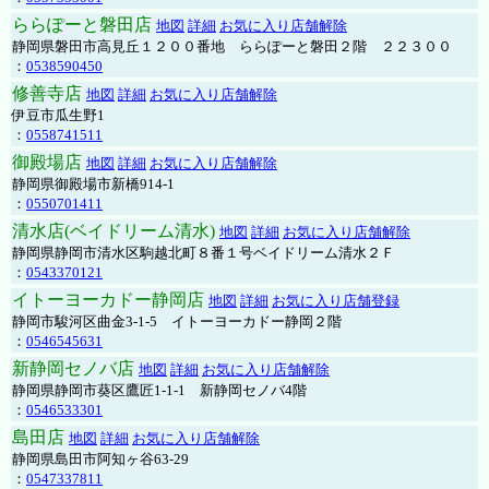
ららぽーと磐田店
地図
詳細
お気に入り店舗解除
静岡県磐田市高見丘１２００番地 ららぽーと磐田２階 ２２３００
：
0538590450
修善寺店
地図
詳細
お気に入り店舗解除
伊豆市瓜生野1
：
0558741511
御殿場店
地図
詳細
お気に入り店舗解除
静岡県御殿場市新橋914-1
：
0550701411
清水店(ベイドリーム清水)
地図
詳細
お気に入り店舗解除
静岡県静岡市清水区駒越北町８番１号ベイドリーム清水２Ｆ
：
0543370121
イトーヨーカドー静岡店
地図
詳細
お気に入り店舗登録
静岡市駿河区曲金3-1-5 イトーヨーカドー静岡２階
：
0546545631
新静岡セノバ店
地図
詳細
お気に入り店舗解除
静岡県静岡市葵区鷹匠1-1-1 新静岡セノバ4階
：
0546533301
島田店
地図
詳細
お気に入り店舗解除
静岡県島田市阿知ヶ谷63-29
：
0547337811