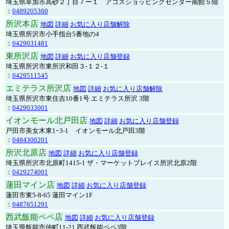
埼玉県草加市高砂２丁目７ー１ アコスショッピングセンター南館５階
：
0489205360
所沢本店
地図
詳細
お気に入り店舗解除
埼玉県所沢市小手指台5番地の4
：
0429031481
東所沢店
地図
詳細
お気に入り店舗登録
埼玉県所沢市東所沢和田３-１２-１
：
0429511545
エミテラス所沢店
地図
詳細
お気に入り店舗解除
埼玉県所沢市東住吉10番1号 エミテラス所沢 3階
：
0429033001
イオンモール北戸田店
地図
詳細
お気に入り店舗登録
戸田市美女木東1ｰ3‐1 イオンモール北戸田3階
：
0484300201
所沢北原店
地図
詳細
お気に入り店舗登録
埼玉県所沢市北原町1415-1 ザ・マーケットプレイス所沢北原2階
：
0429274001
蓮田マイン店
地図
詳細
お気に入り店舗登録
蓮田市東5-8-65 蓮田マイン1F
：
0487651291
西武飯能ペペ店
地図
詳細
お気に入り店舗登録
埼玉県飯能市仲町11-21 西武飯能ペペ3階