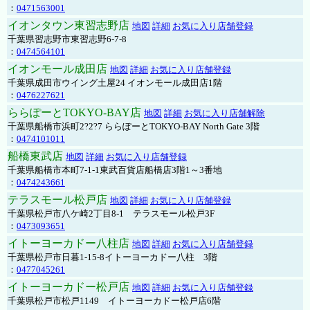
：
0471563001
イオンタウン東習志野店
地図
詳細
お気に入り店舗登録
千葉県習志野市東習志野6-7-8
：
0474564101
イオンモール成田店
地図
詳細
お気に入り店舗登録
千葉県成田市ウイング土屋24 イオンモール成田店1階
：
0476227621
ららぽーとTOKYO-BAY店
地図
詳細
お気に入り店舗解除
千葉県船橋市浜町2?2?7 ららぽーとTOKYO-BAY North Gate 3階
：
0474101011
船橋東武店
地図
詳細
お気に入り店舗登録
千葉県船橋市本町7-1-1東武百貨店船橋店3階1～3番地
：
0474243661
テラスモール松戸店
地図
詳細
お気に入り店舗登録
千葉県松戸市八ケ崎2丁目8-1 テラスモール松戸3F
：
0473093651
イトーヨーカドー八柱店
地図
詳細
お気に入り店舗登録
千葉県松戸市日暮1-15-8イトーヨーカドー八柱 3階
：
0477045261
イトーヨーカドー松戸店
地図
詳細
お気に入り店舗登録
千葉県松戸市松戸1149 イトーヨーカドー松戸店6階