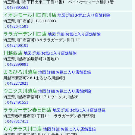
埼玉県桶川市下日出東二丁目15番1 ベニバナウォーク桶川1階
：
0487895561
イオンモール川口前川店
地図
詳細
お気に入り店舗解除
埼玉県川口市前川 1-1-11-3003
：
0482641591
ララガーデン川口店
地図
詳細
お気に入り店舗解除
埼玉県川口市宮町18-9 ララガーデン川口 2F
：
0482406101
川越西店
地図
詳細
お気に入り店舗解除
埼玉県川越市的場新町21番地10
：
0492390081
まるひろ川越店
地図
詳細
お気に入り店舗登録
川越市新富町2-6-1まるひろ川越6階
：
0492272021
ウニクス川越店
地図
詳細
お気に入り店舗解除
埼玉県川越市新宿町1-17-1 ウニクス川越2F
：
0492491551
ララガーデン春日部店
地図
詳細
お気に入り店舗登録
埼玉県春日部市南1丁目1-1 ララガーデン春日部2階
：
0487317411
ららテラス川口店
地図
詳細
お気に入り店舗登録
埼玉県川口市栄町3-5-1ららテラス川口7階