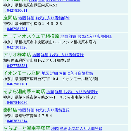
神奈川県相模原市緑区向原4-2-3
：
0427830611
座間店
地図
詳細
お気に入り店舗解除
神奈川県座間市小松原１-４３-２３
：
0462981701
オーディオスクエア相模原
地図
詳細
お気に入り店舗登録
神奈川県相模原市中央区横山1-1-1 ノジマ相模原本店内
：
0427301326
アリオ橋本店
地図
詳細
お気に入り店舗登録
相模原市緑区大山町1-22 アリオ橋本2階
：
0427758531
イオンモール座間
地図
詳細
お気に入り店舗登録
神奈川県座間市広野台2丁目10-4 イオンモール座間3階
：
0462981161
そよら湘南茅ヶ崎店
地図
詳細
お気に入り店舗登録
神奈川県茅ヶ崎市茅ヶ崎2‐7‐71 そよら湘南茅ヶ崎３F
：
0467846080
秦野店
地図
詳細
お気に入り店舗登録
神奈川県秦野市曽屋４７８４
：
0463831214
ららぽーと湘南平塚店
地図
詳細
お気に入り店舗登録