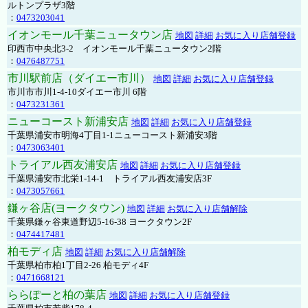
ルトンプラザ3階
：
0473203041
イオンモール千葉ニュータウン店
地図
詳細
お気に入り店舗登録
印西市中央北3-2 イオンモール千葉ニュータウン2階
：
0476487751
市川駅前店（ダイエー市川）
地図
詳細
お気に入り店舗登録
市川市市川1-4-10ダイエー市川 6階
：
0473231361
ニューコースト新浦安店
地図
詳細
お気に入り店舗登録
千葉県浦安市明海4丁目1-1ニューコースト新浦安3階
：
0473063401
トライアル西友浦安店
地図
詳細
お気に入り店舗登録
千葉県浦安市北栄1-14-1 トライアル西友浦安店3F
：
0473057661
鎌ヶ谷店(ヨークタウン)
地図
詳細
お気に入り店舗解除
千葉県鎌ヶ谷東道野辺5-16-38 ヨークタウン2F
：
0474417481
柏モディ店
地図
詳細
お気に入り店舗解除
千葉県柏市柏1丁目2-26 柏モディ4F
：
0471668121
ららぽーと柏の葉店
地図
詳細
お気に入り店舗登録