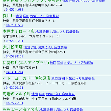
湯河原店(アクロスプラザ湯河原)
地図
詳細
お気に入り店舗登録
神奈川県足柄下郡湯河原町中央1-1617-54
：
0465641688
愛川店
地図
詳細
お気に入り店舗登録
神奈川県愛甲郡愛川町中津９７５-１
：
0462841562
本厚木ミロード店
地図
詳細
お気に入り店舗登録
厚木市中町2-2-1 本厚木ミロード2 6F
：
0462201201
大井松田店
地図
詳細
お気に入り店舗解除
神奈川県足柄上郡大井町金子字中の町325-1
：
0465828168
伊勢原店(エムアイプラザ)
地図
詳細
お気に入り店舗解除
神奈川県伊勢原市板戸８
：
0463911214
イトーヨーカドー伊勢原店
地図
詳細
お気に入り店舗登録
神奈川県伊勢原市桜台1-8-1 イトーヨーカドー伊勢原4階
：
0463920161
海老名マルイ店
地図
詳細
お気に入り店舗登録
神奈川県海老名市中央１丁目６-１海老名マルイ4階
：
0462925181
ららぽーと海老名店
地図
詳細
お気に入り店舗登録