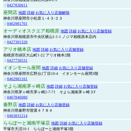
：
0427830611
座間店
地図
詳細
お気に入り店舗解除
神奈川県座間市小松原１-４３-２３
：
0462981701
オーディオスクエア相模原
地図
詳細
お気に入り店舗登録
神奈川県相模原市中央区横山1-1-1 ノジマ相模原本店内
：
0427301326
アリオ橋本店
地図
詳細
お気に入り店舗登録
相模原市緑区大山町1-22 アリオ橋本2階
：
0427758531
イオンモール座間
地図
詳細
お気に入り店舗登録
神奈川県座間市広野台2丁目10-4 イオンモール座間3階
：
0462981161
そよら湘南茅ヶ崎店
地図
詳細
お気に入り店舗登録
神奈川県茅ヶ崎市茅ヶ崎2‐7‐71 そよら湘南茅ヶ崎３F
：
0467846080
秦野店
地図
詳細
お気に入り店舗登録
神奈川県秦野市曽屋４７８４
：
0463831214
ららぽーと湘南平塚店
地図
詳細
お気に入り店舗登録
平塚市天沼10-1 ららぽーと湘南平塚3階