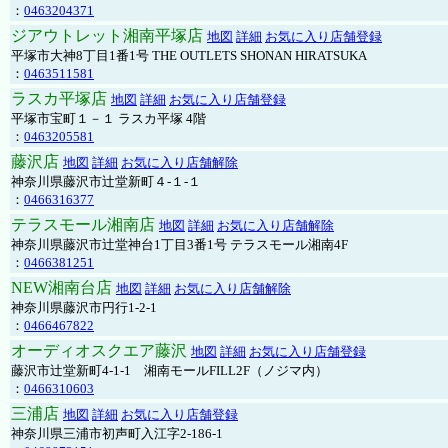
：
0463204371
ジアウトレット湘南平塚店
地図
詳細
お気に入り店舗登録
平塚市大神8丁目1番1号 THE OUTLETS SHONAN HIRATSUKA
：
0463511581
ラスカ平塚店
地図
詳細
お気に入り店舗登録
平塚市宝町１－１ ラスカ平塚 4階
：
0463205581
藤沢店
地図
詳細
お気に入り店舗解除
神奈川県藤沢市辻堂新町４-１-１
：
0466316377
テラスモール湘南店
地図
詳細
お気に入り店舗解除
神奈川県藤沢市辻堂神台1丁目3番1号 テラスモール湘南4F
：
0466381251
NEW湘南台店
地図
詳細
お気に入り店舗解除
神奈川県藤沢市円行1-2-1
：
0466467822
オーディオスクエア藤沢
地図
詳細
お気に入り店舗登録
藤沢市辻堂新町4-1-1 湘南モールFILL2F（ノジマ内）
：
0466310603
三浦店
地図
詳細
お気に入り店舗登録
神奈川県三浦市初声町入江字2-186-1