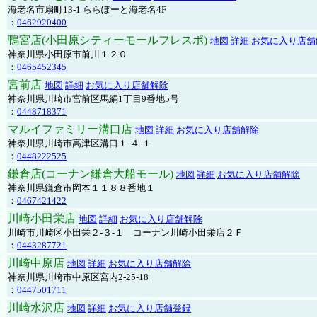
海老名市扇町13-1 ららぽーと海老名4F
：
0462920400
鴨宮店(小田原シティーモールフレスポ)
地図
詳細
お気に入り店舗
神奈川県小田原市前川１２０
：
0465452345
宮前店
地図
詳細
お気に入り店舗解除
神奈川県川崎市宮前区馬絹1丁目9番地5号
：
0448718371
マルイファミリー溝口店
地図
詳細
お気に入り店舗解除
神奈川県川崎市高津区溝口１-４-１
：
0448222525
鎌倉店(コーナン鎌倉大船モール)
地図
詳細
お気に入り店舗解除
神奈川県鎌倉市岡本１１８８番地１
：
0467421422
川崎小田栄店
地図
詳細
お気に入り店舗解除
川崎市川崎区小田栄２‐３‐１ コーナン川崎小田栄店２Ｆ
：
0443287721
川崎中原店
地図
詳細
お気に入り店舗解除
神奈川県川崎市中原区宮内2-25-18
：
0447501711
川崎水沢店
地図
詳細
お気に入り店舗登録