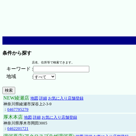
条件から探す
店名、住所等で検索できます。
キーワード
:
地域
:
NEW綾瀬店
地図
詳細
お気に入り店舗登録
神奈川県綾瀬市深谷上2-3-9
：
0467795279
厚木本店
地図
詳細
お気に入り店舗登録
神奈川県厚木市岡田3005
：
0462201721