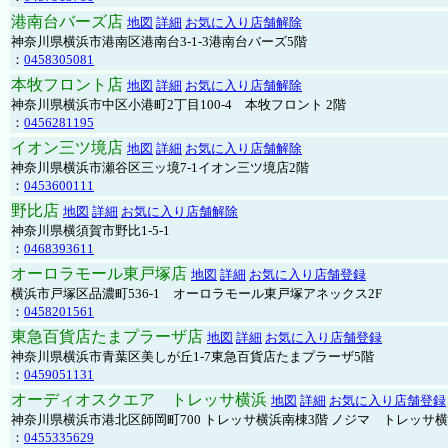
港南台バーズ店
地図
詳細
お気に入り店舗解除
神奈川県横浜市港南区港南台3-1-3港南台バーズ5階
：
0458305081
本牧フロント店
地図
詳細
お気に入り店舗解除
神奈川県横浜市中区小港町2丁目100-4 本牧フロント 2階
：
0456281195
イオン三ツ境店
地図
詳細
お気に入り店舗解除
神奈川県横浜市瀬谷区三ッ境7-1イオン三ツ境店2階
：
0453600111
野比店
地図
詳細
お気に入り店舗解除
神奈川県横須賀市野比1-5-1
：
0468393611
オーロラモール東戸塚店
地図
詳細
お気に入り店舗登録
横浜市戸塚区品濃町536-1 オーロラモール東戸塚アネックス2F
：
0458201561
東急百貨店たまプラーザ店
地図
詳細
お気に入り店舗登録
神奈川県横浜市青葉区美しが丘1-7東急百貨店たまプラーザ5階
：
0459051131
オーディオスクエア トレッサ横浜
地図
詳細
お気に入り店舗登録
神奈川県横浜市港北区師岡町700 トレッサ横浜南棟3階 ノジマ トレッサ
：
0455335629