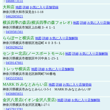
：
0468873151
大和店
地図
詳細
お気に入り店舗登録
神奈川県大和市深見台1-1-18
：
0462005021
横浜四季の森店(横浜四季の森フォレオ)
地図
詳細
お気に入り店舗
神奈川県横浜市旭区上白根３-４１-１
：
0459581561
ららぽーと横浜店
地図
詳細
お気に入り店舗解除
神奈川県横浜市都筑区池辺町４０３５-１
：
0459296252
センター北店(ノースポートモール)
地図
詳細
お気に入り店舗解除
神奈川県横浜市都筑区中川中央１-25-１
：
0459147661
トレッサ横浜店
地図
詳細
お気に入り店舗解除
神奈川県横浜市港北区師岡町700番地
：
0455335631
MARK IS みなとみらい店
地図
詳細
お気に入り店舗登録
神奈川県横浜市みなとみらい3-5-1 MARK IS みなとみらい3F
：
0456805651
金沢八景店(イオン金沢八景店)
地図
詳細
お気に入り店舗解除
神奈川県横浜市金沢区泥亀1-27-1
：
0457913781