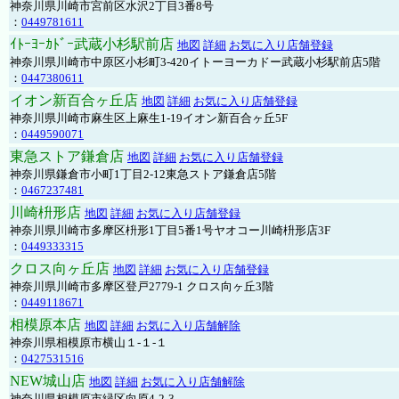
神奈川県川崎市宮前区水沢2丁目3番8号
：
0449781611
ｲﾄｰﾖｰｶﾄﾞｰ武蔵小杉駅前店
地図
詳細
お気に入り店舗登録
神奈川県川崎市中原区小杉町3-420イトーヨーカドー武蔵小杉駅前店5階
：
0447380611
イオン新百合ヶ丘店
地図
詳細
お気に入り店舗登録
神奈川県川崎市麻生区上麻生1-19イオン新百合ヶ丘5F
：
0449590071
東急ストア鎌倉店
地図
詳細
お気に入り店舗登録
神奈川県鎌倉市小町1丁目2-12東急ストア鎌倉店5階
：
0467237481
川崎枡形店
地図
詳細
お気に入り店舗登録
神奈川県川崎市多摩区枡形1丁目5番1号ヤオコー川崎枡形店3F
：
0449333315
クロス向ヶ丘店
地図
詳細
お気に入り店舗登録
神奈川県川崎市多摩区登戸2779-1 クロス向ヶ丘3階
：
0449118671
相模原本店
地図
詳細
お気に入り店舗解除
神奈川県相模原市横山１-１-１
：
0427531516
NEW城山店
地図
詳細
お気に入り店舗解除
神奈川県相模原市緑区向原4-2-3